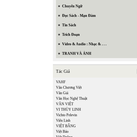
Chuyển Ngữ
Đọc Sách - Mạn Đàm
Tin Sách
Trích Đoạn
Video & Audio : Nhạc & . . .
TRANH VÀ ẢNH
Tác Giả
VAHF
Văn Chương Việt
Văn Giá
Văn Học Nghệ Thuật
VĂN VIỆT
VI THÙY LINH
Vichto Pelevin
Viên Linh
In Trang
VIỆT BẰNG
Việt Báo