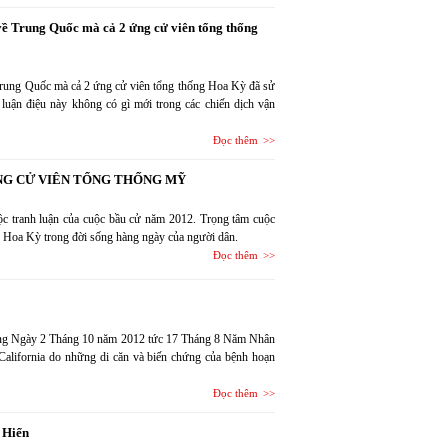
 về Trung Quốc mà cả 2 ứng cử viên tổng thống
 Trung Quốc mà cả 2 ứng cử viên tổng thống Hoa Kỳ đã sử
luận điệu này không có gì mới trong các chiến dịch vận
Đọc thêm
NG CỬ VIÊN TỔNG THỐNG MỸ
uộc tranh luận của cuộc bầu cử năm 2012. Trọng tâm cuộc
phủ Hoa Kỳ trong đời sống hàng ngày của người dân.
Đọc thêm
sáng Ngày 2 Tháng 10 năm 2012 tức 17 Tháng 8 Năm Nhân
 California do những di căn và biến chứng của bệnh hoạn
Đọc thêm
 Hiển