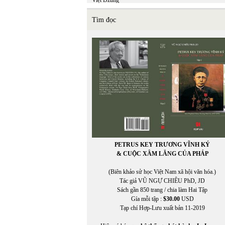
Việt Dzũng
Việt Khang
VIỆT MINH
Tìm đọc
Việt Nguyên
Việt Phương
VIỆT TRÚC
VIETNAM FILM CLUB
VIETNAM FILM CLUB, CHU LYNH, THỤY KHU
VIETNAM.NET
VĨNH HẢO
VĨNH THÔNG
VNDC Radio
VÕ CÔNG LIÊM
VÕ ĐÌNH
VÕ KỲ ĐIỀN
Võ Phiến
PETRUS KEY TRƯƠNG VĨNH KÝ
Võ Thị Như Mai
& CUỘC XÂM LĂNG CỦA PHÁP
Võ Thị Xuân Hà
VÕ VIỆT DŨNG
(Biên khảo sử học Việt Nam xã hội văn hóa.)
VOA ASIA
Tác giả VŨ NGỰ CHIÊU PhD, JD
VOA Tiếng Việt
Sách gần 850 trang / chia làm Hai Tập
VŨ ÁNH
Gía mỗi tập :
$30.00
USD
Vũ Đảm
Tạp chí Hợp-Lưu xuất bản 11-2019
Vũ Đỗ Hoàng
VŨ DY