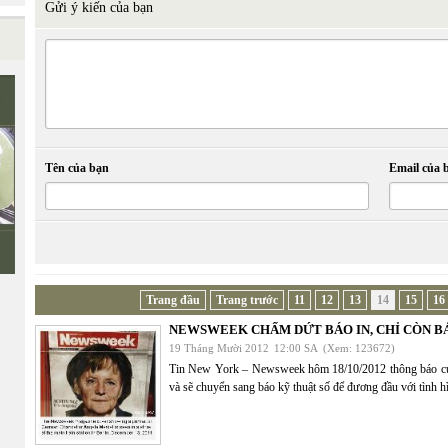
Gửi ý kiến của bạn
Ê
Tên của bạn
Email của 
Trang đầu
Trang trước
11
12
13
14
15
16
NEWSWEEK CHẤM DỨT BÁO IN, CHỈ CÒN B
19 Tháng Mười 2012
12:00 SA
(Xem: 123672)
Tin New York – Newsweek hôm 18/10/2012 thông báo cuố
và sẽ chuyển sang báo kỹ thuật số để đương đầu với tình 