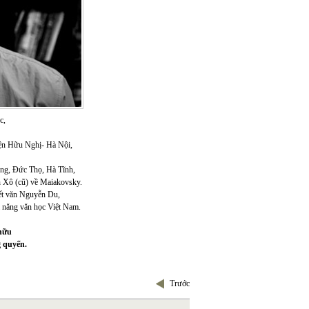
c,
viện Hữu Nghị- Hà Nội,
ng, Đức Thọ, Hà Tĩnh,
ên Xô (cũ) về Maiakovsky.
ết văn Nguyễn Du,
i năng văn học Việt Nam.
hữu
g quyến.
Trước