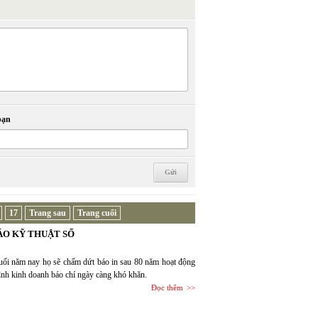
bạn
17
Trang sau
Trang cuối
ÁO KỸ THUẬT SỐ
i năm nay họ sẽ chấm dứt báo in sau 80 năm hoạt động
hình kinh doanh báo chí ngày càng khó khăn.
Đọc thêm