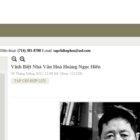
Điện thoại:
(714) 381-8780
E-mail:
tapchihopluu@aol.com
Vĩnh Biệt Nhà Văn Hoá Hoàng Ngọc Hiến
29 Tháng Giêng 2011
12:00 SA
(Xem: 112559)
TẠP CHÍ HỢP LƯU