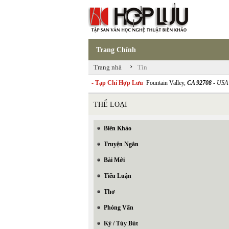
Trang Chính
›
Trang nhà
Tin
- Tạp Chí Hợp Lưu
Fountain Valley,
CA 92708
- USA
THỂ LOẠI
Biên Khảo
Truyện Ngắn
Bài Mới
Tiểu Luận
Thơ
Phỏng Vấn
Ký / Tùy Bút