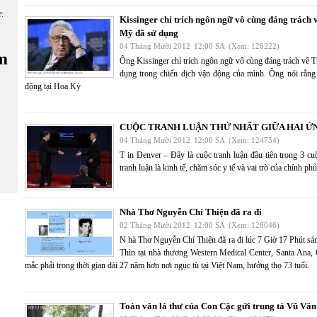
ữ:
Kissinger chỉ trích ngôn ngữ vô cùng đáng trách
Mỹ đã sử dụng
04 Tháng Mười 2012
12:00 SA
(Xem: 126222)
m
Ông Kissinger chỉ trích ngôn ngữ vô cùng đáng trách về
dụng trong chiến dịch vận động của mình. Ông nói rằng 
động tại Hoa Kỳ
CUỘC TRANH LUẬN THỨ NHẤT GIỮA HAI Ứ
04 Tháng Mười 2012
12:00 SA
(Xem: 124754)
T in Denver – Đây là cuộc tranh luận đầu tiên trong 3 c
tranh luận là kinh tế, chăm sóc y tế và vai trò của chính 
Nhà Thơ Nguyễn Chí Thiện đã ra đi
02 Tháng Mười 2012
12:00 SA
(Xem: 126046)
N hà Thơ Nguyễn Chí Thiện đã ra đi lúc 7 Giờ 17 Phút 
Thìn tại nhà thương Western Medical Center, Santa Ana,
mắc phải trong thời gian dài 27 năm hơn nơi ngục tù tại Việt Nam, hưởng thọ 73 tuổi.
Toàn văn lá thư của Con Cặc gửi trung tá Vũ Văn