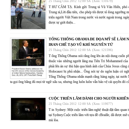
25 Tháng Chín 2012
12:00 SA
(Xem: 131679)
T HƯ CẢM TẠ. Kính gửi Trung tá Vũ Văn Hiển, phó c
Trung tá,Lời đầu tiên, cho phép tôi được tỏ lòng ngưỡng m
triệu người Việt Nam trong nước và nước ngoài trong ngà
được tự giới thiệu...
TỔNG THỐNG OBAMA DE DỌA MỸ SẼ LÀM N
IRAN CHẾ TẠO VŨ KHÍ NGUYÊN TỬ
25 Tháng Chín 2012
12:00 SA
(Xem: 121596)
T ổng Thống Obama nói rằng ông lên án nội dung cuốn phi
thuộc vào những người lăng mạ Tiên Tri Mohammed của 
phải lên án sự thù hận qua hình ảnh của Chúa Jesus cũng đ
Holocaust bị phủ nhận... Ông nói tự do ngôn luận có ng
Tổng Thống Obama nhấn mạnh rằng hàng ngày, tại nước
ta gọi ông bằng đủ mọi từ ngữ xấu xa, nhưng ông luôn luôn vẫn bảo vệ cái quyền đó củ
CUỘC TRIỂN LÃM DÀNH CHO NGƯỜI KHIẾM
25 Tháng Chín 2012
12:00 SA
(Xem: 119077)
T in Sydney: Một cuộc triển lãm nghệ thuật đặt tầm quan 
tại Sydney.Cuộc triển lãm với tựa đề cBraille, đã được mở 
mù lòa.