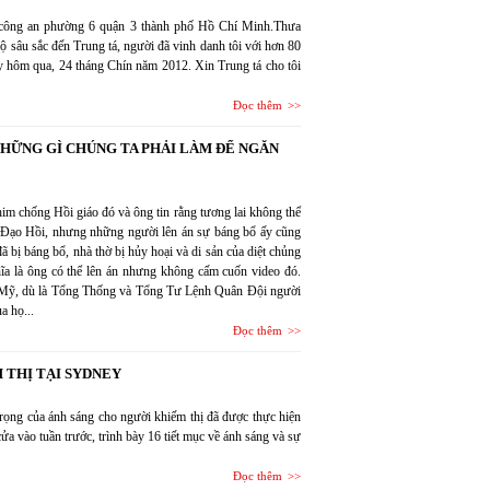
ông an phường 6 quận 3 thành phố Hồ Chí Minh.Thưa
ộ sâu sắc đến Trung tá, người đã vinh danh tôi với hơn 80
y hôm qua, 24 tháng Chín năm 2012. Xin Trung tá cho tôi
Đọc thêm
HỮNG GÌ CHÚNG TA PHẢI LÀM ĐỂ NGĂN
m chống Hồi giáo đó và ông tin rằng tương lai không thể
Đạo Hồi, nhưng những người lên án sự báng bổ ấy cũng
ã bị báng bổ, nhà thờ bị hủy hoại và di sản của diệt chủng
hĩa là ông có thể lên án nhưng không cấm cuốn video đó.
 Mỹ, dù là Tổng Thống và Tổng Tư Lệnh Quân Đội người
a họ...
Đọc thêm
 THỊ TẠI SYDNEY
trọng của ánh sáng cho người khiếm thị đã được thực hiện
cửa vào tuần trước, trình bày 16 tiết mục về ánh sáng và sự
Đọc thêm