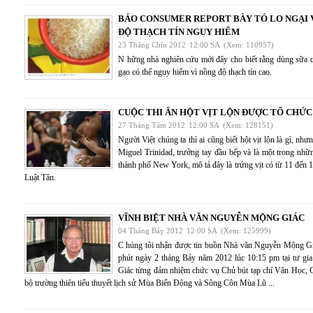
BÁO CONSUMER REPORT BÀY TỎ LO NGẠI 
ĐỘ THẠCH TÍN NGUY HIỂM
23 Tháng Chín 2012
12:00 SA
(Xem: 110957)
N hững nhà nghiên cứu mới đây cho biết rằng dùng sữa 
gạo có thể nguy hiểm vì nồng độ thạch tín cao.
CUỘC THI ĂN HỘT VỊT LỘN ĐƯỢC TỔ CHỨC
27 Tháng Tám 2012
12:00 SA
(Xem: 128151)
Người Việt chúng ta thì ai cũng biết hột vịt lộn là gì, nh
Miguel Trinidad, trưởng tay đầu bếp và là một trong nhữ
thành phố New York, mô tả đây là trứng vịt có từ 11 đến 1
Luật Tân.
VĨNH BIỆT NHÀ VĂN NGUYỄN MỘNG GIÁC
04 Tháng Bảy 2012
12:00 SA
(Xem: 125999)
C húng tôi nhận được tin buồn Nhà văn Nguyễn Mộng Gi
phút ngày 2 tháng Bảy năm 2012 lúc 10:15 pm tại tư g
Giác từng đảm nhiệm chức vụ Chủ bút tạp chí Văn Học, Ca
bộ trường thiên tiểu thuyết lịch sử Mùa Biển Động và Sông Côn Mùa Lũ ...