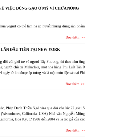
VỀ VIỆC DÙNG GẠO Ở MỸ VÌ CHỨA NỒNG
chua yogurt có thể làm hạ áp huyết nhưng dùng sản phẩm
Đọc thêm
 LẦN ĐẦU TIÊN TẠI NEW YORK
ưng đối với giới trẻ và người Tây Phương, thì theo như ông
ng người chủ tại Maharlika, một nhà hàng Phi Luật Tân ở
4 ngày từ khi được ấp trứng và là một món đặc sản tại Phi
Đọc thêm
ác, Pháp Danh Thiền Ngộ vừa qua đời vào lúc 22 giờ 15
ia (Westminster, California, USA) Nhà văn Nguyễn Mộng
lifornia, Hoa Kỳ, từ 1986 đến 2004 và là tác giả của các
Đọc thêm