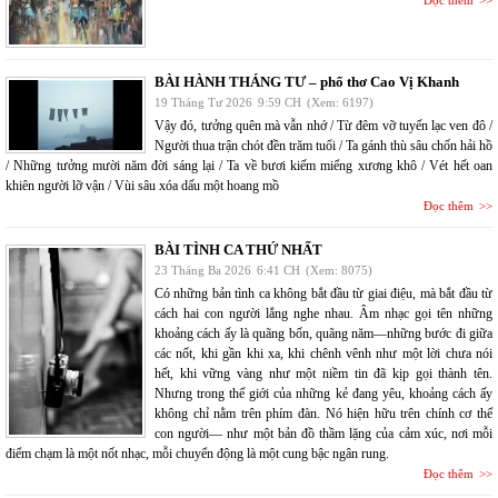
BÀI HÀNH THÁNG TƯ – phổ thơ Cao Vị Khanh
19 Tháng Tư 2026
9:59 CH
(Xem: 6197)
Vậy đó, tưởng quên mà vẫn nhớ / Từ đêm vỡ tuyến lạc ven đô /
Người thua trận chót đền trăm tuổi / Ta gánh thù sâu chốn hải hồ
/ Những tưởng mười năm đời sáng lại / Ta về bươi kiếm miểng xương khô / Vét hết oan
khiên người lỡ vận / Vùi sâu xóa dấu một hoang mồ
Đọc thêm
BÀI TÌNH CA THỨ NHẤT
23 Tháng Ba 2026
6:41 CH
(Xem: 8075)
Có những bản tình ca không bắt đầu từ giai điệu, mà bắt đầu từ
cách hai con người lắng nghe nhau. Âm nhạc gọi tên những
khoảng cách ấy là quãng bốn, quãng năm—những bước đi giữa
các nốt, khi gần khi xa, khi chênh vênh như một lời chưa nói
hết, khi vững vàng như một niềm tin đã kịp gọi thành tên.
Nhưng trong thế giới của những kẻ đang yêu, khoảng cách ấy
không chỉ nằm trên phím đàn. Nó hiện hữu trên chính cơ thể
con người— như một bản đồ thầm lặng của cảm xúc, nơi mỗi
điểm chạm là một nốt nhạc, mỗi chuyển động là một cung bậc ngân rung.
Đọc thêm