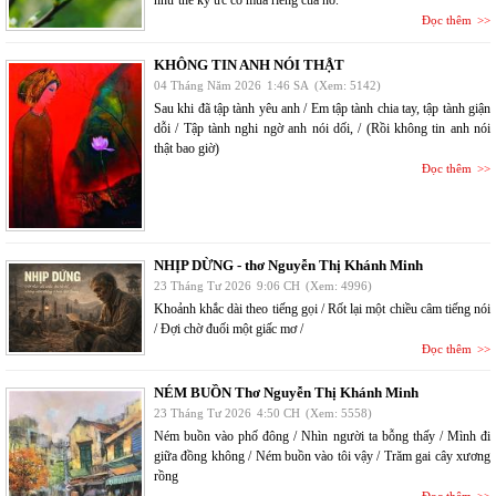
Đọc thêm
KHÔNG TIN ANH NÓI THẬT
04 Tháng Năm 2026
1:46 SA
(Xem: 5142)
Sau khi đã tập tành yêu anh / Em tập tành chia tay, tập tành giận
dỗi / Tập tành nghi ngờ anh nói dối, / (Rồi không tin anh nói
thật bao giờ)
Đọc thêm
NHỊP DỪNG - thơ Nguyễn Thị Khánh Minh
23 Tháng Tư 2026
9:06 CH
(Xem: 4996)
Khoảnh khắc dài theo tiếng gọi / Rốt lại một chiều câm tiếng nói
/ Đợi chờ đuối một giấc mơ /
Đọc thêm
NÉM BUỒN Thơ Nguyễn Thị Khánh Minh
23 Tháng Tư 2026
4:50 CH
(Xem: 5558)
Ném buồn vào phố đông / Nhìn người ta bỗng thấy / Mình đi
giữa đồng không / Ném buồn vào tôi vậy / Trăm gai cây xương
rồng
Đọc thêm