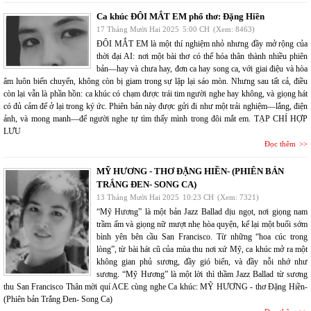
Ca khúc ĐÔI MẮT EM phổ thơ: Đặng Hiền
17 Tháng Mười Hai 2025
5:00 CH
(Xem: 8463)
ĐÔI MẮT EM là một thí nghiệm nhỏ nhưng đầy mở rộng của
thời đại AI: nơi một bài thơ có thể hóa thân thành nhiều phiên
bản—hay và chưa hay, đơn ca hay song ca, với giai điệu và hòa
âm luôn biến chuyển, không còn bị giam trong sự lặp lại sáo mòn. Nhưng sau tất cả, điều
còn lại vẫn là phần hồn: ca khúc có chạm được trái tim người nghe hay không, và giọng hát
có đủ cảm để ở lại trong ký ức. Phiên bản này được gửi đi như một trải nghiệm—lắng, điện
ảnh, và mong manh—để người nghe tự tìm thấy mình trong đôi mắt em. TẠP CHÍ HỢP
LƯU
Đọc thêm
MỸ HƯƠNG - THƠ ĐẶNG HIỀN- (PHIÊN BẢN
TRẮNG ĐEN- SONG CA)
13 Tháng Mười Hai 2025
10:23 CH
(Xem: 7321)
“Mỹ Hương” là một bản Jazz Ballad dịu ngọt, nơi giọng nam
trầm ấm và giọng nữ mượt nhẹ hòa quyện, kể lại một buổi sớm
bình yên bên cầu San Francisco. Từ những “hoa cúc trong
lòng”, từ bài hát cũ của mùa thu nơi xứ Mỹ, ca khúc mở ra một
không gian phủ sương, đầy gió biển, và đầy nỗi nhớ như
sương. “Mỹ Hương” là một lời thì thầm Jazz Ballad từ sương
thu San Francisco Thân mời quí ACE cùng nghe Ca khúc: MỸ HƯƠNG - thơ Đặng Hiền-
(Phiên bản Trắng Đen- Song Ca)