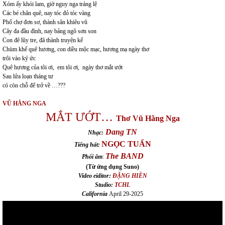
Xóm ấy khói lam, giờ nguy nga tráng lệ
Các bé chân quê, nay tóc đỏ tóc vàng
Phố chợ đơn sơ, thành sân khiêu vũ
Cây đa đầu đình, nay bảng ngõ sơn son
Con đê lũy tre, đã thành truyện kể
Chùm khế quê hương, con diều mộc mạc, hương mạ ngày thơ
trôi vào ký ức
Quê hương của tôi ơi, em tôi ơi, ngày thơ mắt ướt
Sau lửa loạn tháng tư
có còn chỗ để trở về …???
VŨ HẰNG NGA
MẮT ƯỚT…
Thơ
Vũ Hằng Nga
Dang TN
Nhạc:
NGỌC TUẤN
Tiếng hát:
The BAND
Phối âm
:
(Từ ứng dụng Suno)
Video eiditor:
ĐẶNG HIỀN
Studio:
TCHL
California
April 29-2025