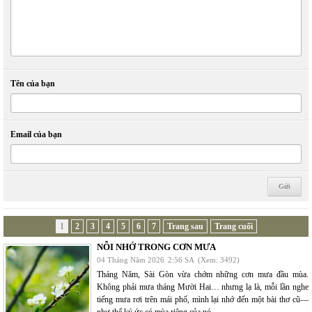
Tên của bạn
Email của bạn
1
2
3
4
5
6
7
Trang sau
Trang cuối
NỖI NHỚ TRONG CƠN MƯA
04 Tháng Năm 2026
2:56 SA
(Xem: 3492)
Tháng Năm, Sài Gòn vừa chớm những cơn mưa đầu mùa.
Không phải mưa tháng Mười Hai… nhưng lạ là, mỗi lần nghe
tiếng mưa rơi trên mái phố, mình lại nhớ đến một bài thơ cũ—
như thể ký ức có mùa riêng của nó.