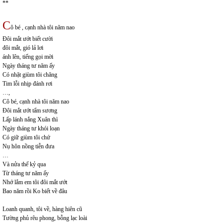
**
C
ô bé , cạnh nhà tôi năm nao
Đôi mắt ướt biết cười
đôi mắt, gió lả lơi
ánh lên, tiếng gọi mời
Ngày tháng tư năm ấy
Có nhặt giùm tôi chăng
Tim lỗi nhịp đánh rơi
…,
Cô bé, cạnh nhà tôi năm nao
Đôi mắt ướt tẩm sương
Lấp lánh nắng Xuân thì
Ngày tháng tư khói loạn
Có giữ giùm tôi chứ
Nụ hôn nồng tiễn đưa
…
Và nửa thế kỷ qua
Từ tháng tư năm ấy
Nhớ lắm em tôi đôi mắt ướt
Bao năm rồi Ko biết về đâu
Loanh quanh, tôi về, hàng hiên cũ
Tường phủ rêu phong, bỗng lạc loài