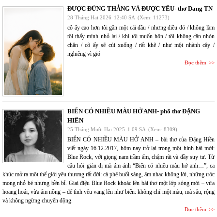
ĐƯỢC ĐỨNG THẲNG VÀ ĐƯỢC YÊU- thơ Dang TN
28 Tháng Hai 2026
12:40 SA
(Xem: 11273)
cô ấy cao hơn tôi gần một cái đầu / nhưng điều đó / không làm
tôi thấy mình nhỏ lại / khi tôi muốn hôn / tôi không cần nhón
chân / cô ấy sẽ cúi xuống / rất khẽ / như một nhành cây /
nghiêng vì gió
Đọc thêm
BIỂN CÓ NHIỀU MÀU HỞ ANH- phổ thơ ĐẶNG
HIỀN
25 Tháng Mười Hai 2025
1:09 SA
(Xem: 8309)
BIỂN CÓ NHIỀU MÀU HỞ ANH – bài thơ của Đặng Hiền
viết ngày 16.12.2017, hôm nay trở lại trong một hình hài mới:
Blue Rock, với giọng nam trầm ấm, chậm rãi và đầy suy tư. Từ
câu hỏi giản dị mà ám ảnh “Biển có nhiều màu hở anh…”, ca
khúc mở ra một thế giới yêu thương rất đời: cà phê buổi sáng, âm nhạc không lời, những ước
mong nhỏ bé nhưng bền bỉ. Giai điệu Blue Rock khoác lên bài thơ một lớp sóng mới – vừa
hoang hoải, vừa ấm nồng – để tình yêu vang lên như biển: không chỉ một màu, mà sâu, rộng
và không ngừng chuyển động.
Đọc thêm