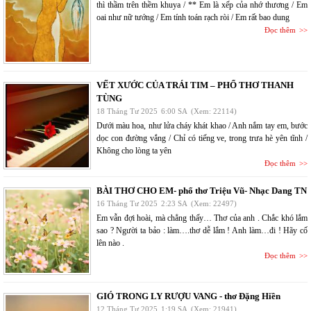
thì thầm trên thềm khuya / ** Em là xếp của nhớ thương / Em
oai như nữ tướng / Em tính toán rạch ròi / Em rất bao dung
Đọc thêm
VẾT XƯỚC CỦA TRÁI TIM – PHỔ THƠ THANH
TÙNG
18 Tháng Tư 2025
6:00 SA
(Xem: 22114)
Dưới màu hoa, như lửa cháy khát khao / Anh nắm tay em, bước
dọc con đường vắng / Chỉ có tiếng ve, trong trưa hè yên tĩnh /
Không cho lòng ta yên
Đọc thêm
BÀI THƠ CHO EM- phổ thơ Triệu Vũ- Nhạc Dang TN
16 Tháng Tư 2025
2:23 SA
(Xem: 22497)
Em vẫn đợi hoài, mà chẳng thấy… Thơ của anh . Chắc khó lắm
sao ? Người ta bảo : làm….thơ dễ lắm ! Anh làm…đi ! Hãy cố
lên nào .
Đọc thêm
GIÓ TRONG LY RƯỢU VANG - thơ Đặng Hiền
12 Tháng Tư 2025
1:19 SA
(Xem: 21941)