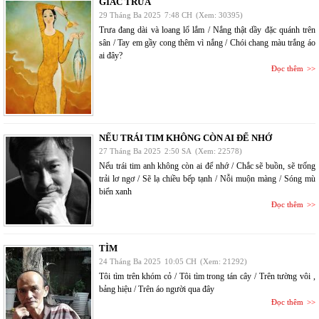
GIẤC TRƯA
29 Tháng Ba 2025
7:48 CH
(Xem: 30395)
Trưa đang dài và loang lổ lắm / Nắng thật dầy đặc quánh trên
sân / Tay em gầy cong thêm vì nắng / Chói chang màu trắng áo
ai đây?
Đọc thêm
NẾU TRÁI TIM KHÔNG CÒN AI ĐỂ NHỚ
27 Tháng Ba 2025
2:50 SA
(Xem: 22578)
Nếu trái tim anh không còn ai để nhớ / Chắc sẽ buồn, sẽ trống
trải lơ ngơ / Sẽ lạ chiều bếp tạnh / Nỗi muộn màng / Sóng mù
biển xanh
Đọc thêm
TÌM
24 Tháng Ba 2025
10:05 CH
(Xem: 21292)
Tôi tìm trên khóm cỏ / Tôi tìm trong tán cây / Trên tường vôi ,
bảng hiệu / Trên áo người qua đây
Đọc thêm