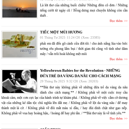
Là lời thơ của những buổi chiều/ Những đêm cô đơn / Những
tiếng cười từ ngày cũ / Bỗng dưng mọi chuyện không còn cần
thiết .
Đọc thêm
TIẾC MỘT MÙI HƯƠNG
01 Tháng Tư 2025
11:24 CH
(Xem: 23385)
phải em đã đến gõ cánh cửa đời tôi / cho ánh nắng lùa vào bức
tường rêu phong lấm bụi / thời gian thì cũng vô tình như đám
mây / vẫn trôi hoài không mệt mỏi
Đọc thêm
Yellowbrown Babies for the Revolution - NHỮNG
ĐỨA TRẺ DA VÀNG DA NÂU CHO CÁCH MẠNG
29 Tháng Ba 2025
9:32 CH
(Xem: 20203)
**Bài thơ này không phải về những đứa trẻ da vàng da nâu
dành cho cách mạng.** / Không phải về một cuộc truy cầu
khoái cảm, một cơn cực lạc của hành trình tự khám phá. / Không phải về việc cắm cờ dương
vật của những kẻ dân tộc chủ nghĩa lên đất mẹ. / Không phải về lột da vàng nâu / để may
thành một lá cờ. / Không phải về đôi mắt màu xì dầu, / hay đùi dính chặt như gạo nếp.
Không phải về vua hay hoàng hậu, / hoàng đế hay phi tần. / **Bài thơ này là về tình yêu.**
Đọc thêm