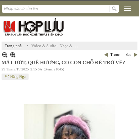
›
Trang nhà
Video & Audio : Nhạc & . . .
Trước
Sau
MẮT ƯỚT, QUÊ HƯƠNG, CÓ CÒN CHỖ ĐỂ TRỞ VỀ?
29 Tháng Tư 2025
2:15 SA
(Xem: 21845)
Vũ Hằng Nga