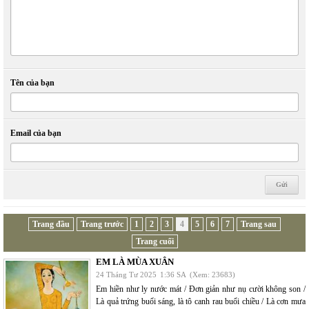
Tên của bạn
Email của bạn
Trang đầu
Trang trước
1
2
3
4
5
6
7
Trang sau
Trang cuối
EM LÀ MÙA XUÂN
24 Tháng Tư 2025
1:36 SA
(Xem: 23683)
Em hiền như ly nước mát / Đơn giản như nụ cười không son /
Là quả trứng buổi sáng, là tô canh rau buổi chiều / Là cơn mưa