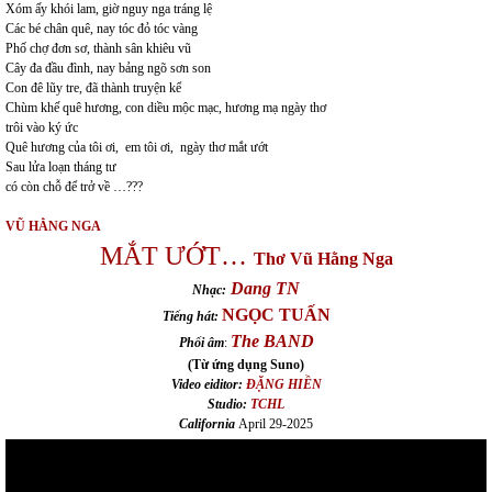
Xóm ấy khói lam, giờ nguy nga tráng lệ
Các bé chân quê, nay tóc đỏ tóc vàng
Phố chợ đơn sơ, thành sân khiêu vũ
Cây đa đầu đình, nay bảng ngõ sơn son
Con đê lũy tre, đã thành truyện kể
Chùm khế quê hương, con diều mộc mạc, hương mạ ngày thơ
trôi vào ký ức
Quê hương của tôi ơi, em tôi ơi, ngày thơ mắt ướt
Sau lửa loạn tháng tư
có còn chỗ để trở về …???
VŨ HẰNG NGA
MẮT ƯỚT…
Thơ
Vũ Hằng Nga
Dang TN
Nhạc:
NGỌC TUẤN
Tiếng hát:
The BAND
Phối âm
:
(Từ ứng dụng Suno)
Video eiditor:
ĐẶNG HIỀN
Studio:
TCHL
California
April 29-2025