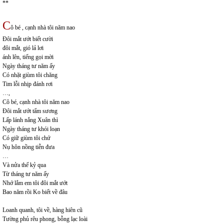
**
C
ô bé , cạnh nhà tôi năm nao
Đôi mắt ướt biết cười
đôi mắt, gió lả lơi
ánh lên, tiếng gọi mời
Ngày tháng tư năm ấy
Có nhặt giùm tôi chăng
Tim lỗi nhịp đánh rơi
…,
Cô bé, cạnh nhà tôi năm nao
Đôi mắt ướt tẩm sương
Lấp lánh nắng Xuân thì
Ngày tháng tư khói loạn
Có giữ giùm tôi chứ
Nụ hôn nồng tiễn đưa
…
Và nửa thế kỷ qua
Từ tháng tư năm ấy
Nhớ lắm em tôi đôi mắt ướt
Bao năm rồi Ko biết về đâu
Loanh quanh, tôi về, hàng hiên cũ
Tường phủ rêu phong, bỗng lạc loài