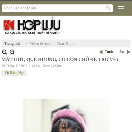
›
Trang nhà
Video & Audio : Nhạc & . . .
Trước
Sau
MẮT ƯỚT, QUÊ HƯƠNG, CÓ CÒN CHỖ ĐỂ TRỞ VỀ?
29 Tháng Tư 2025
2:15 SA
(Xem: 21850)
Vũ Hằng Nga