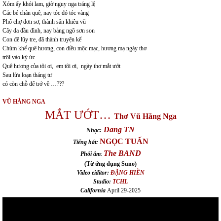
Xóm ấy khói lam, giờ nguy nga tráng lệ
Các bé chân quê, nay tóc đỏ tóc vàng
Phố chợ đơn sơ, thành sân khiêu vũ
Cây đa đầu đình, nay bảng ngõ sơn son
Con đê lũy tre, đã thành truyện kể
Chùm khế quê hương, con diều mộc mạc, hương mạ ngày thơ
trôi vào ký ức
Quê hương của tôi ơi, em tôi ơi, ngày thơ mắt ướt
Sau lửa loạn tháng tư
có còn chỗ để trở về …???
VŨ HẰNG NGA
MẮT ƯỚT…
Thơ
Vũ Hằng Nga
Dang TN
Nhạc:
NGỌC TUẤN
Tiếng hát:
The BAND
Phối âm
:
(Từ ứng dụng Suno)
Video eiditor:
ĐẶNG HIỀN
Studio:
TCHL
California
April 29-2025