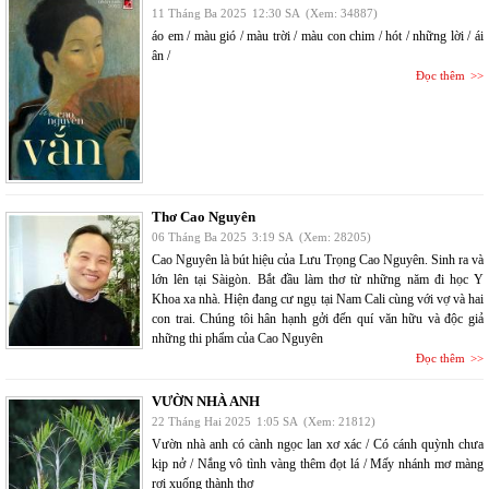
11 Tháng Ba 2025
12:30 SA
(Xem: 34887)
áo em / màu gió / màu trời / màu con chim / hót / những lời / ái
ân /
Đọc thêm
Thơ Cao Nguyên
06 Tháng Ba 2025
3:19 SA
(Xem: 28205)
Cao Nguyên là bút hiệu của Lưu Trọng Cao Nguyên. Sinh ra và
lớn lên tại Sàigòn. Bắt đầu làm thơ từ những năm đi học Y
Khoa xa nhà. Hiện đang cư ngụ tại Nam Cali cùng với vợ và hai
con trai. Chúng tôi hân hạnh gởi đến quí văn hữu và độc giả
những thi phẩm của Cao Nguyên
Đọc thêm
VƯỜN NHÀ ANH
22 Tháng Hai 2025
1:05 SA
(Xem: 21812)
Vườn nhà anh có cành ngọc lan xơ xác / Có cánh quỳnh chưa
kịp nở / Nắng vô tình vàng thêm đọt lá / Mấy nhánh mơ màng
rơi xuống thành thơ