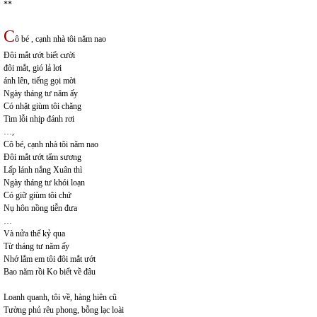
**
C
ô bé , cạnh nhà tôi năm nao
Đôi mắt ướt biết cười
đôi mắt, gió lả lơi
ánh lên, tiếng gọi mời
Ngày tháng tư năm ấy
Có nhặt giùm tôi chăng
Tim lỗi nhịp đánh rơi
…,
Cô bé, cạnh nhà tôi năm nao
Đôi mắt ướt tẩm sương
Lấp lánh nắng Xuân thì
Ngày tháng tư khói loạn
Có giữ giùm tôi chứ
Nụ hôn nồng tiễn đưa
…
Và nửa thế kỷ qua
Từ tháng tư năm ấy
Nhớ lắm em tôi đôi mắt ướt
Bao năm rồi Ko biết về đâu
Loanh quanh, tôi về, hàng hiên cũ
Tường phủ rêu phong, bỗng lạc loài