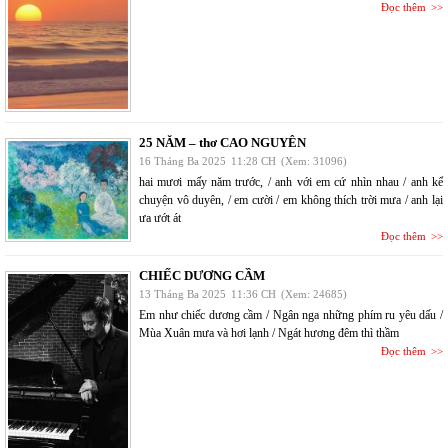
Đọc thêm
25 NĂM – thơ CAO NGUYÊN
16 Tháng Ba 2025
11:28 CH
(Xem: 31096)
hai mươi mấy năm trước, / anh với em cứ nhìn nhau / anh kể
chuyện vô duyên, / em cười / em không thích trời mưa / anh lại
ưa ướt át
Đọc thêm
CHIẾC DƯƠNG CẦM
13 Tháng Ba 2025
11:36 CH
(Xem: 24685)
Em như chiếc dương cầm / Ngân nga những phím ru yêu dấu /
Mùa Xuân mưa và hơi lạnh / Ngát hương đêm thì thầm
Đọc thêm