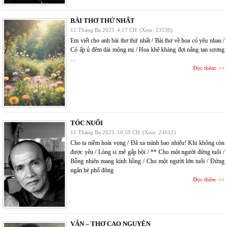
BÀI THƠ THỨ NHẤT
12 Tháng Ba 2025
4:17 CH
(Xem: 23530)
Em viết cho anh bài thơ thứ nhất / Bài thơ về hoa cỏ yêu nhau /
Cỏ ấp ủ đêm dài mộng mị / Hoa khẽ khàng đợi nắng tan sương
…
Đọc thêm
TÓC NUỐI
11 Tháng Ba 2025
10:59 CH
(Xem: 24612)
Cho ta niềm hoài vọng / Đã xa mình bao nhiêu! Khi không còn
được yêu / Lòng si mê gấp bội / ** Cho một người đứng tuổi /
Bỗng nhiên mang kính hồng / Cho một người lớn tuổi / Đứng
ngẩn hè phố đông
Đọc thêm
VẮN – THƠ CAO NGUYÊN