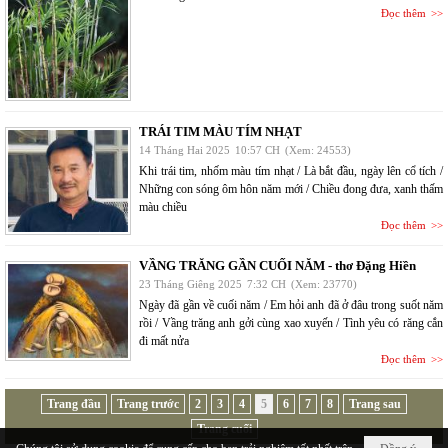
Đọc thêm
TRÁI TIM MÀU TÍM NHẠT
14 Tháng Hai 2025
10:57 CH
(Xem: 24553)
Khi trái tim, nhốm màu tím nhạt / Là bắt đầu, ngày lên cổ tích /
Những con sóng ôm hôn năm mới / Chiều đong đưa, xanh thấm
màu chiều
Đọc thêm
VẦNG TRĂNG GẦN CUỐI NĂM - thơ Đặng Hiền
23 Tháng Giêng 2025
7:32 CH
(Xem: 23770)
Ngày đã gần về cuối năm / Em hỏi anh đã ở đâu trong suốt năm
rồi / Vầng trăng anh gởi cùng xao xuyến / Tình yêu có răng cắn
đi mất nửa
Đọc thêm
Trang đầu
Trang trước
2
3
4
5
6
7
8
Trang sau
Trang cuối