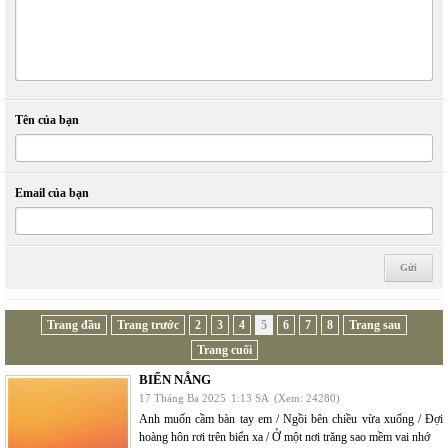
Tên của bạn
Email của bạn
Trang đầu
Trang trước
2
3
4
5
6
7
8
Trang sau
Trang cuối
BIỂN NẮNG
17 Tháng Ba 2025
1:13 SA
(Xem: 24280)
Anh muốn cầm bàn tay em / Ngồi bên chiều vừa xuống / Đợi
hoàng hôn rơi trên biển xa / Ở một nơi trăng sao mềm vai nhớ