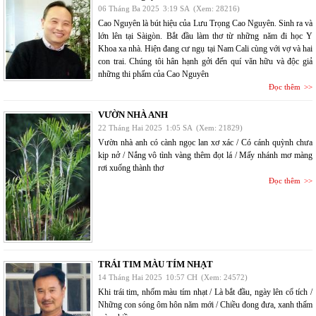
06 Tháng Ba 2025
3:19 SA
(Xem: 28216)
Cao Nguyên là bút hiệu của Lưu Trọng Cao Nguyên. Sinh ra và
lớn lên tại Sàigòn. Bắt đầu làm thơ từ những năm đi học Y
Khoa xa nhà. Hiện đang cư ngụ tại Nam Cali cùng với vợ và hai
con trai. Chúng tôi hân hạnh gởi đến quí văn hữu và độc giả
những thi phẩm của Cao Nguyên
Đọc thêm
VƯỜN NHÀ ANH
22 Tháng Hai 2025
1:05 SA
(Xem: 21829)
Vườn nhà anh có cành ngọc lan xơ xác / Có cánh quỳnh chưa
kịp nở / Nắng vô tình vàng thêm đọt lá / Mấy nhánh mơ màng
rơi xuống thành thơ
Đọc thêm
TRÁI TIM MÀU TÍM NHẠT
14 Tháng Hai 2025
10:57 CH
(Xem: 24572)
Khi trái tim, nhốm màu tím nhạt / Là bắt đầu, ngày lên cổ tích /
Những con sóng ôm hôn năm mới / Chiều đong đưa, xanh thấm