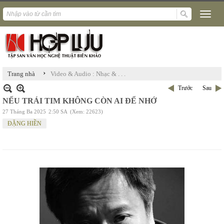
›
Trang nhà
Video & Audio : Nhạc & . . .
Trước
Sau
NẾU TRÁI TIM KHÔNG CÒN AI ĐỂ NHỚ
27 Tháng Ba 2025
2:50 SA
(Xem: 22623)
ĐẶNG HIỀN