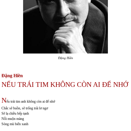
Đặng Hiền
Đặng Hiền
NẾU TRÁI TIM KHÔNG CÒN AI ĐỂ NHỚ
N
ếu trái tim anh không còn ai để nhớ
Chắc sẽ buồn, sẽ trống trải lơ ngơ
Sẽ lạ chiều bếp tạnh
Nỗi muộn màng
Sóng mù biển xanh