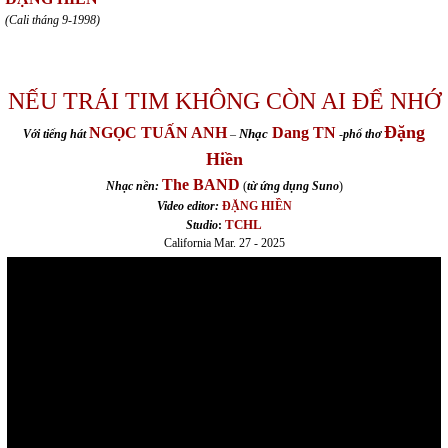
(Cali tháng 9-1998)
NẾU TRÁI TIM KHÔNG CÒN AI ĐỂ NHỚ
Đặng
NGỌC TUẤN ANH
Dang TN
Nhạc
Với tiếng hát
–
-
phổ thơ
Hiền
The BAND
Nhạc nền:
(
từ ứng dụng Suno
)
Video editor:
ĐẶNG HIỀN
TCHL
Studio
:
California Mar. 27 - 2025