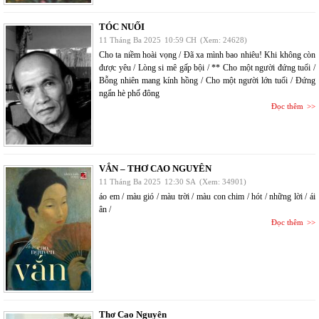
TÓC NUỐI
11 Tháng Ba 2025
10:59 CH
(Xem: 24628)
Cho ta niềm hoài vọng / Đã xa mình bao nhiêu! Khi không còn
được yêu / Lòng si mê gấp bội / ** Cho một người đứng tuổi /
Bỗng nhiên mang kính hồng / Cho một người lớn tuổi / Đứng
ngẩn hè phố đông
Đọc thêm
VẮN – THƠ CAO NGUYÊN
11 Tháng Ba 2025
12:30 SA
(Xem: 34901)
áo em / màu gió / màu trời / màu con chim / hót / những lời / ái
ân /
Đọc thêm
Thơ Cao Nguyên