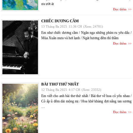
ưa ướt át
Đọc thêm
CHIẾC DƯƠNG CẦM
13 Tháng Ba 2025
11:36 CH
(Xem: 24701)
Em như chiếc dương cầm / Ngân nga những phím ru yêu dấu /
Mùa Xuân mưa và hơi lạnh / Ngát hương đêm thì thầm
Đọc thêm
BÀI THƠ THỨ NHẤT
12 Tháng Ba 2025
4:17 CH
(Xem: 23552)
Em viết cho anh bài thơ thứ nhất / Bài thơ về hoa cỏ yêu nhau /
Cỏ ấp ủ đêm dài mộng mị / Hoa khẽ khàng đợi nắng tan sương
…
Đọc thêm