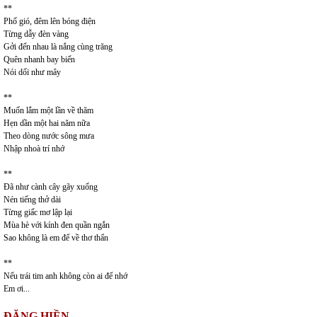
**
Phố gió, đêm lên bóng điện
Từng dẫy đèn vàng
Gởi đến nhau là nắng cùng trăng
Quên nhanh bay biến
Nói dối như mây
**
Muốn lắm một lần về thăm
Hẹn dần một hai năm nữa
Theo dòng nước sông mưa
Nhập nhoà trí nhớ
**
Đã như cành cây gãy xuống
Nén tiếng thở dài
Từng giấc mơ lập lại
Mùa hè với kính đen quần ngắn
Sao không là em để về thơ thẩn
**
Nếu trái tim anh không còn ai để nhớ
Em ơi...
ĐẶNG HIỀN