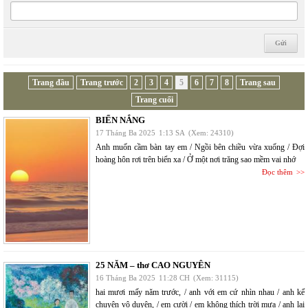
Trang đầu
Trang trước
2
3
4
5
6
7
8
Trang sau
Trang cuối
BIỂN NẮNG
17 Tháng Ba 2025
1:13 SA
(Xem: 24310)
Anh muốn cầm bàn tay em / Ngồi bên chiều vừa xuống / Đợi
hoàng hôn rơi trên biển xa / Ở một nơi trăng sao mềm vai nhớ
Đọc thêm
25 NĂM – thơ CAO NGUYÊN
16 Tháng Ba 2025
11:28 CH
(Xem: 31115)
hai mươi mấy năm trước, / anh với em cứ nhìn nhau / anh kể
chuyện vô duyên, / em cười / em không thích trời mưa / anh lại