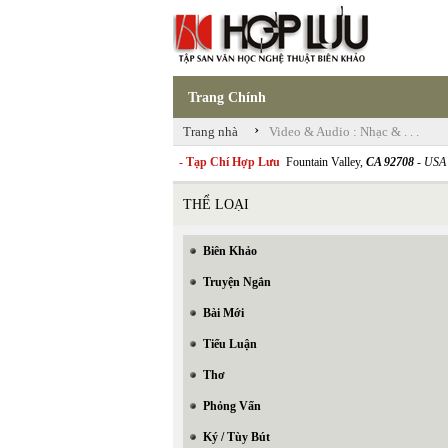
Trang Chính
›
Trang nhà
Video & Audio : Nhạc & . . .
- Tạp Chí Hợp Lưu
Fountain Valley,
CA 92708
- USA
THỂ LOẠI
Biên Khảo
Truyện Ngắn
Bài Mới
Tiểu Luận
Thơ
Phỏng Vấn
Ký / Tùy Bút