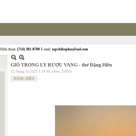
Điện thoại:
(714) 381-8780
E-mail:
tapchihopluu@aol.com
GIÓ TRONG LY RƯỢU VANG - thơ Đặng Hiền
12 Tháng Tư 2025
1:19 SA
(Xem: 21955)
ĐẶNG HIỀN