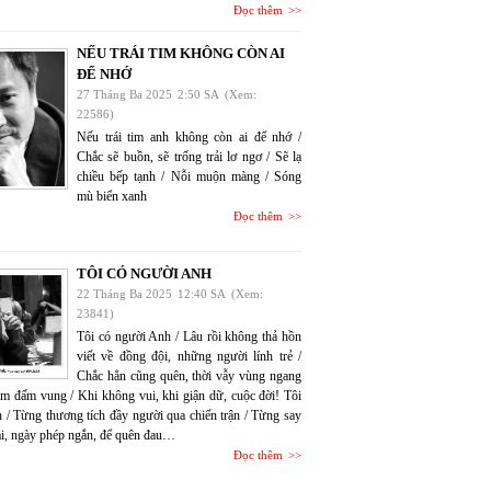
Đọc thêm
NẾU TRÁI TIM KHÔNG CÒN AI
ĐỂ NHỚ
27 Tháng Ba 2025
2:50 SA
(Xem:
22586)
Nếu trái tim anh không còn ai để nhớ /
Chắc sẽ buồn, sẽ trống trải lơ ngơ / Sẽ lạ
chiều bếp tạnh / Nỗi muộn màng / Sóng
mù biển xanh
Đọc thêm
TÔI CÓ NGƯỜI ANH
22 Tháng Ba 2025
12:40 SA
(Xem:
23841)
Tôi có người Anh / Lâu rồi không thả hồn
viết về đồng đội, những người lính trẻ /
Chắc hẳn cũng quên, thời vẫy vùng ngang
ắm đấm vung / Khi không vui, khi giận dữ, cuộc đời! Tôi
 / Từng thương tích đầy người qua chiến trận / Từng say
i, ngày phép ngắn, để quên đau…
Đọc thêm