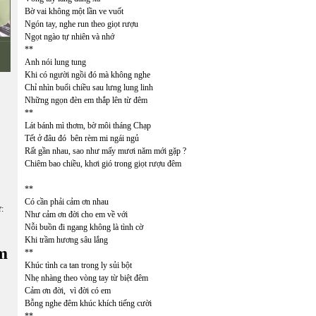
Bờ vai không một lần ve vuốt
Ngón tay, nghe run theo giọt rượu
Ngọt ngào tự nhiên và nhớ
**
Anh nói lung tung
Khi có người ngồi đó mà không nghe
Chỉ nhìn buổi chiều sau lưng lung linh
Những ngọn đèn em thắp lên từ đêm
**
Lát bánh mì thơm, bờ môi tháng Chạp
Tết ở đâu đó bên rèm mi ngái ngủ
Rất gần nhau, sao như mấy mươi năm mới gặp ?
Chiêm bao chiều, khơi gió trong giọt rượu đêm
**
Có cần phải cảm ơn nhau
ữ:
Như cảm ơn đời cho em về với
Nỗi buồn đi ngang không là tình cờ
Khi trầm hương sâu lắng
m
**
Khúc tình ca tan trong ly sủi bột
Nhẹ nhàng theo vòng tay từ biệt đêm
Cảm ơn đời, vì đời có em
Bỗng nghe đêm khúc khích tiếng cười