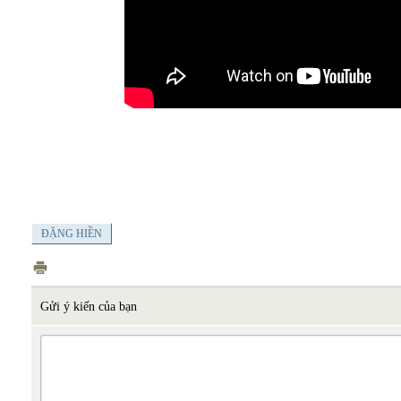
ĐẶNG HIỀN
Gửi ý kiến của bạn