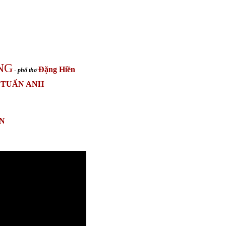
NG
Đặng Hiền
-
phổ thơ
 TUẤN ANH
N