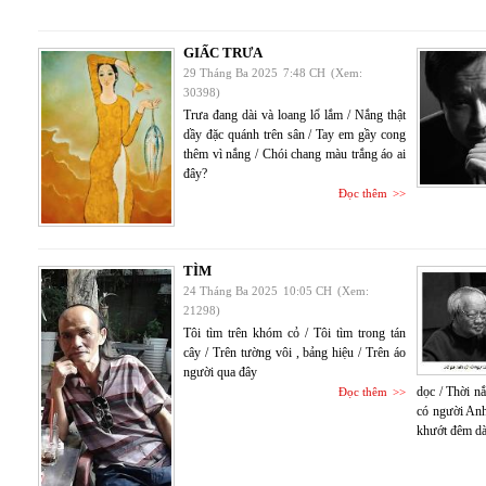
GIẤC TRƯA
29 Tháng Ba 2025
7:48 CH
(Xem:
30398)
Trưa đang dài và loang lổ lắm / Nắng thật
dầy đặc quánh trên sân / Tay em gầy cong
thêm vì nắng / Chói chang màu trắng áo ai
đây?
Đọc thêm
TÌM
24 Tháng Ba 2025
10:05 CH
(Xem:
21298)
Tôi tìm trên khóm cỏ / Tôi tìm trong tán
cây / Trên tường vôi , bảng hiệu / Trên áo
người qua đây
dọc / Thời n
Đọc thêm
có người Anh
khướt đêm dà