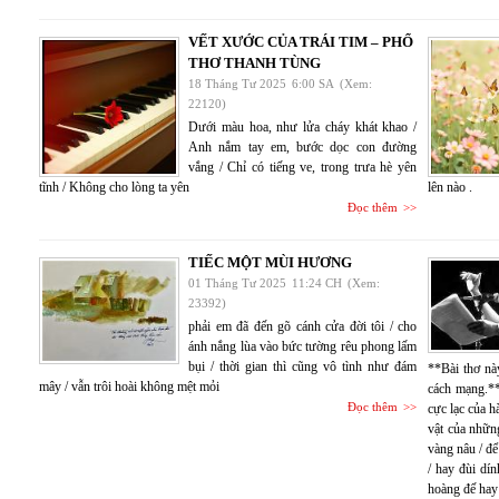
VẾT XƯỚC CỦA TRÁI TIM – PHỔ
THƠ THANH TÙNG
18 Tháng Tư 2025
6:00 SA
(Xem:
22120)
Dưới màu hoa, như lửa cháy khát khao /
Anh nắm tay em, bước dọc con đường
vắng / Chỉ có tiếng ve, trong trưa hè yên
tĩnh / Không cho lòng ta yên
lên nào .
Đọc thêm
TIẾC MỘT MÙI HƯƠNG
01 Tháng Tư 2025
11:24 CH
(Xem:
23392)
phải em đã đến gõ cánh cửa đời tôi / cho
ánh nắng lùa vào bức tường rêu phong lấm
bụi / thời gian thì cũng vô tình như đám
**Bài thơ nà
mây / vẫn trôi hoài không mệt mỏi
cách mạng.**
Đọc thêm
cực lạc của h
vật của những
vàng nâu / để
/ hay đùi dí
hoàng đế hay 