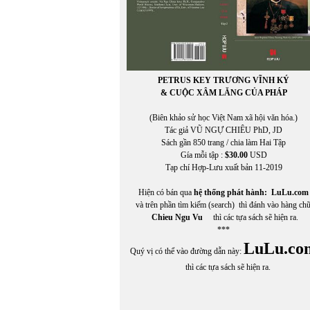
PETRUS KEY TRƯƠNG VĨNH KÝ
& CUỘC XÂM LĂNG CỦA PHÁP
(Biên khảo sử học Việt Nam xã hội văn hóa.)
Tác giả VŨ NGỰ CHIÊU PhD, JD
Sách gần 850 trang / chia làm Hai Tập
Gía mỗi tập :
$30.00
USD
Tạp chí Hợp-Lưu xuất bản 11-2019
Hiện có bán qua
hệ thống phát hành:
LuLu.com
và trên phần tìm kiếm (search) thì đánh vào hàng ch
Chieu Ngu Vu
thì các tựa sách sẽ hiện ra.
***
LuLu.co
Quý vị có thể vào đường dẫn này:
thì các tựa sách sẽ hiện ra.