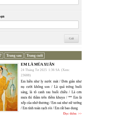
bạn
7
Trang sau
Trang cuối
EM LÀ MÙA XUÂN
24 Tháng Tư 2025
1:36 SA
(Xem:
23688)
Em hiền như ly nước mát / Đơn giản như
nụ cười không son / Là quả trứng buổi
sáng, là tô canh rau buổi chiều / Là cơn
mưa thì thầm trên thềm khuya / ** Em là
xếp của nhớ thương / Em oai như nữ tướng
/ Em tính toán rạch ròi / Em rất bao dung
Đọc thêm