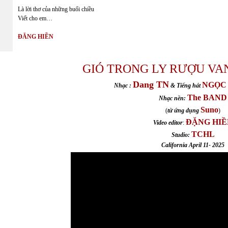
**
Là lời thơ của những buổi chiều
Viết cho em…
ĐĂNG HIỀN
GIÓ TRONG LY RƯỢU VA
Dang TN
NGỌC
Nhạc :
& Tiếng hát
The BAND
Nhạc nền:
Suno
(
từ ứng dụng
)
ĐẶNG HIỀ
Video editor
:
TCHL
Studio:
California April 11- 2025