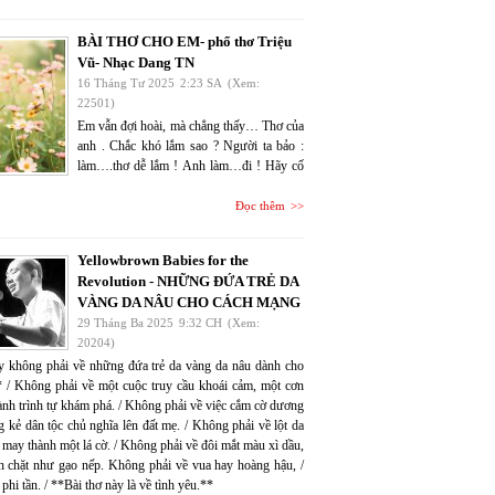
BÀI THƠ CHO EM- phổ thơ Triệu
Vũ- Nhạc Dang TN
16 Tháng Tư 2025
2:23 SA
(Xem:
22501)
Em vẫn đợi hoài, mà chẳng thấy… Thơ của
anh . Chắc khó lắm sao ? Người ta bảo :
làm….thơ dễ lắm ! Anh làm…đi ! Hãy cố
Đọc thêm
Yellowbrown Babies for the
Revolution - NHỮNG ĐỨA TRẺ DA
VÀNG DA NÂU CHO CÁCH MẠNG
29 Tháng Ba 2025
9:32 CH
(Xem:
20204)
y không phải về những đứa trẻ da vàng da nâu dành cho
 / Không phải về một cuộc truy cầu khoái cảm, một cơn
ành trình tự khám phá. / Không phải về việc cắm cờ dương
 kẻ dân tộc chủ nghĩa lên đất mẹ. / Không phải về lột da
 may thành một lá cờ. / Không phải về đôi mắt màu xì dầu,
nh chặt như gạo nếp. Không phải về vua hay hoàng hậu, /
phi tần. / **Bài thơ này là về tình yêu.**