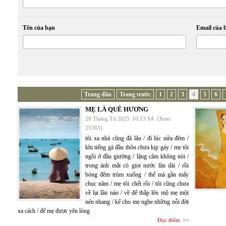
Tên của bạn
Email của 
Trang đầu
Trang trước
1
2
3
4
5
6
MẸ LÀ QUÊ HƯƠNG
28 Tháng Tư 2025
10:13 SA
(Xem:
25383)
tôi xa nhà cũng đã lâu / đi lúc nửa đêm /
khi tiếng gà đầu thôn chưa kịp gáy / mẹ tôi
ngồi ở đầu giường / lặng câm không nói /
trong ánh mắt có giọt nước lăn dài / rồi
bóng đêm trùm xuống / thế mà gần mấy
chục năm / mẹ tôi chết rồi / tôi cũng chưa
về lại lần nào / về để thắp lên mộ mẹ một
nén nhang / kể cho mẹ nghe những nỗi đời
xa cách / để mẹ được yên lòng
Đọc thêm