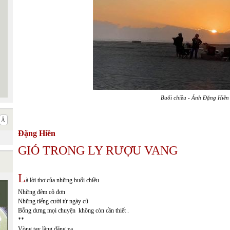
Buổi chiều - Ảnh Đặng Hiền
Đặng Hiền
GIÓ TRONG LY RƯỢU VANG
L
à lời thơ của những buổi chiều
Những đêm cô đơn
Những tiếng cười từ ngày cũ
Bỗng dưng mọi chuyện không còn cần thiết .
**
Vòng tay lãng đãng xa