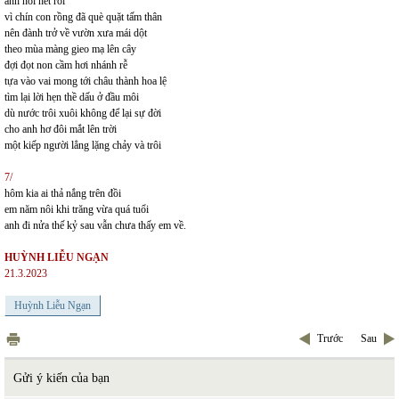
anh nói hết rồi
vì chín con rồng đã què quặt tấm thân
nên đành trở về vườn xưa mái dột
theo mùa màng gieo mạ lên cây
đợi đọt non cầm hơi nhánh rễ
tựa vào vai mong tới châu thành hoa lệ
tìm lại lời hẹn thề dấu ở đầu môi
dù nước trôi xuôi không để lại sự đời
cho anh hơ đôi mắt lên trời
một kiếp người lẳng lặng chảy và trôi
7/
hôm kia ai thả nắng trên đồi
em năm nôi khi trăng vừa quá tuổi
anh đi nửa thế kỷ sau vẫn chưa thấy em về.
HUỲNH LIỄU NGẠN
21.3.2023
Huỳnh Liễu Ngạn
Trước
Sau
Gửi ý kiến của bạn