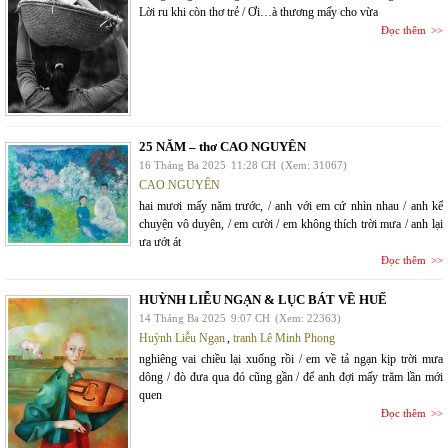
Lời ru khi còn thơ trẻ / Ơi…à thương mấy cho vừa
Đọc thêm
25 NĂM – thơ CAO NGUYÊN
16 Tháng Ba 2025
11:28 CH
(Xem: 31067)
CAO NGUYÊN
hai mươi mấy năm trước, / anh với em cứ nhìn nhau / anh kể
chuyện vô duyên, / em cười / em không thích trời mưa / anh lại
ưa ướt át
Đọc thêm
HUỲNH LIỄU NGẠN & LỤC BÁT VỀ HUẾ
14 Tháng Ba 2025
9:07 CH
(Xem: 22363)
Huỳnh Liễu Ngạn
,
tranh Lê Minh Phong
nghiêng vai chiều lại xuống rồi / em về tả ngạn kịp trời mưa
dông / đò đưa qua đó cũng gần / để anh đợi mấy trăm lần mới
quen
Đọc thêm