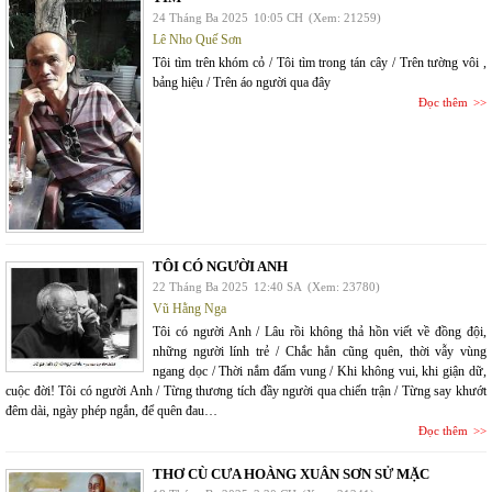
24 Tháng Ba 2025
10:05 CH
(Xem: 21259)
Lê Nho Quế Sơn
Tôi tìm trên khóm cỏ / Tôi tìm trong tán cây / Trên tường vôi ,
bảng hiệu / Trên áo người qua đây
Đọc thêm
TÔI CÓ NGƯỜI ANH
22 Tháng Ba 2025
12:40 SA
(Xem: 23780)
Vũ Hằng Nga
Tôi có người Anh / Lâu rồi không thả hồn viết về đồng đội,
những người lính trẻ / Chắc hẳn cũng quên, thời vẫy vùng
ngang dọc / Thời nắm đấm vung / Khi không vui, khi giận dữ,
cuộc đời! Tôi có người Anh / Từng thương tích đầy người qua chiến trận / Từng say khướt
đêm dài, ngày phép ngắn, để quên đau…
Đọc thêm
THƠ CÙ CƯA HOÀNG XUÂN SƠN SỬ MẶC