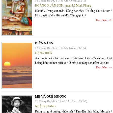
18 Tháng Ba 2025
3:30 CH
(Xem: 21241)
HOÀNG XUÂN SƠN
,
tranh Lê Minh Phong
Hột nổ / Trong con mắt / Đồng bạc cắc / Túi lủng Cúi / Lượm /
Một duyên tình / Hát vui đời / Túng quẫn /
Đọc thêm
BIỂN NẮNG
17 Tháng Ba 2025
1:13 SA
(Xem: 24255)
ĐẶNG HIỀN
Anh muốn cầm bàn tay em / Ngồi bên chiều vừa xuống / Đợi
hoàng hôn rơi trên biển xa / Ở một nơi trăng sao mềm vai nhớ
Đọc thêm
MẸ VÀ QUÊ HƯƠNG
17 Tháng Ba 2025
12:46 SA
(Xem: 23352)
NHẬT QUANG
Rưng rưng lệ vương khóe mắt / Tìm đâu hình bóng Mẹ xưa /