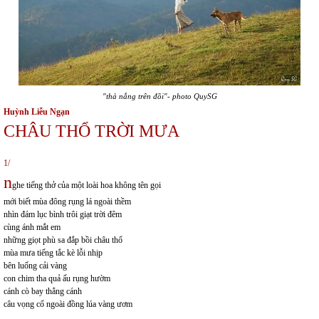
"thả nắng trên đồi"- photo QuySG
Huỳnh Liễu Ngạn
CHÂU THỔ TRỜI MƯA
1/
n
ghe tiếng thở của một loài hoa không tên gọi
mới biết mùa đông rụng lá ngoài thềm
nhìn đám lục bình trôi giạt trời đêm
cùng ánh mắt em
những giọt phù sa đắp bồi châu thổ
mùa mưa tiếng tắc kè lỗi nhịp
bên luống cải vàng
con chim tha quả ấu rụng hườm
cánh cò bay thẳng cánh
câu vọng cổ ngoài đồng lúa vàng ươm