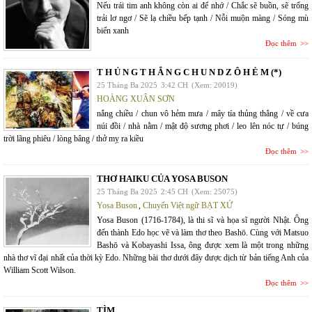
Nếu trái tim anh không còn ai để nhớ / Chắc sẽ buồn, sẽ trống
trải lơ ngơ / Sẽ lạ chiều bếp tạnh / Nỗi muộn màng / Sóng mù
biển xanh
Đọc thêm
T H Ủ N G T H Ẳ N G C H U N D Z Ô H Ẻ M (*)
25 Tháng Ba 2025
3:42 CH
(Xem: 20019)
HOÀNG XUÂN SƠN
nắng chiều / chun vô hẻm mưa / mây tía thủng thẳng / về cưa
núi đồi / nhà nằm / mật độ sương phơi / leo lên nóc tự / búng
trời lãng phiêu / lòng bâng / thở mỵ ra kiều
Đọc thêm
THƠ HAIKU CỦA YOSA BUSON
25 Tháng Ba 2025
2:45 CH
(Xem: 25075)
Yosa Buson
,
Chuyển Việt ngữ BẠT XỨ
Yosa Buson (1716-1784), là thi sĩ và họa sĩ người Nhật. Ông
đến thành Edo học vẽ và làm thơ theo Bashō. Cùng với Matsuo
Bashō và Kobayashi Issa, ông được xem là một trong những
nhà thơ vĩ đại nhất của thời kỳ Edo. Những bài thơ dưới đây được dịch từ bản tiếng Anh của
William Scott Wilson.
Đọc thêm
TÌM