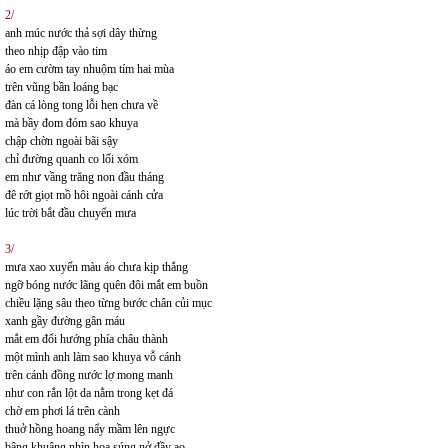
2/
anh múc nước thả sợi dây thừng
theo nhịp đập vào tim
áo em cườm tay nhuộm tím hai mùa
trên vũng bần loáng bạc
đàn cá lòng tong lỗi hẹn chưa về
mà bầy đom đóm sao khuya
chập chờn ngoài bãi sậy
chỉ đường quanh co lối xóm
em như vầng trăng non đầu tháng
đê rớt giọt mồ hôi ngoài cánh cửa
lúc trời bắt đầu chuyển mưa
3/
mưa xao xuyến màu áo chưa kịp thẳng
ngỡ bóng nước lãng quên đôi mắt em buồn
chiều lặng sâu theo từng bước chân củi mục
xanh gầy đường gân máu
mắt em đổi hướng phía châu thành
một mình anh làm sao khuya vỗ cánh
trên cánh đồng nước lợ mong manh
như con rắn lột da nằm trong kẹt đá
chờ em phơi lá trên cành
thuở hồng hoang nẩy mầm lên ngực
bâng khuâng nhìn hoa súng nở đầy ao