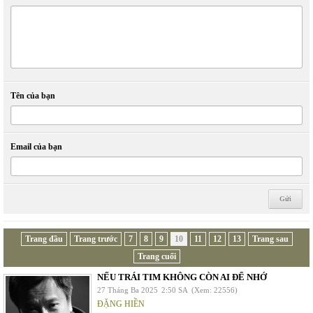
Tên của bạn
Email của bạn
Trang đầu
Trang trước
7
8
9
10
11
12
13
Trang sau
Trang cuối
NẾU TRÁI TIM KHÔNG CÒN AI ĐỂ NHỚ
27 Tháng Ba 2025
2:50 SA
(Xem: 22556)
ĐẶNG HIỀN