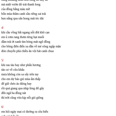
mà miệt vườn đỏ trái thanh long
của đồng bằng màu mỡ
bốn mùa thâm canh sầu riêng sai trái
hẹn nắng qua sân hong mái tóc dài
4/
khi cầu vồng bắt ngang nỗi đời khô cạn
em ủ rơm rang thơm từng hạt muối
dầm trái ớt xanh tìm bóng mát ngô đồng
cho bông điên điển xa dần về mé sông ngập mặn
đón chuyển phà chiều ăn vội bát canh chua
5/
khi rau tàu bay như phấn hương
tản cư về cửa khẩu
mưa không còn sa sẩy trên tay
cho em dự báo gió mùa ẩm thấp
để giữ chéo áo đứng bay
rồi quá giang qua nhịp lòng đổ gãy
đến ngã ba đồng nát
thì trời cũng vừa kịp nỗi gió giông
6/
em hỏi ngày mai có đường ra cửa biển