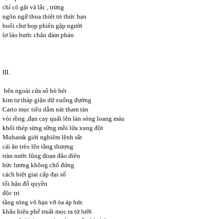
chỉ có gật và lắc , trừng
ngôn ngữ thua thiệt tri thức hạn
buổi chợ họp phiên gập người
lơ láo bước chân đàm phán
III.
bên ngoài cửa sổ hò hét
kim tự tháp giận dữ xuống đường
Cario mục tiêu dẫm nát tham tàn
vòi rồng ,đạn cay quất lên làn sóng loang máu
khối thép sừng sững mồi lửa xung đột
Mubarak giới nghiêm lệnh sắt
cái ăn trèo lên tầng thượng
tràn nước lũng đoạn đão điên
bức lương không chổ đứng
cách biệt giai cấp đại số
tối hậu đổ quyền
độc trị
tầng sóng vô hạn vỡ òa áp bức
khẩu hiệu phế truất mọc ra từ lưỡi