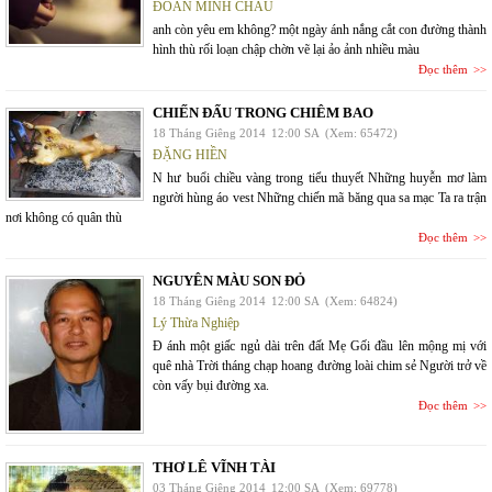
ĐOÀN MINH CHÂU
anh còn yêu em không? một ngày ánh nắng cắt con đường thành
hình thù rối loạn chập chờn vẽ lại ảo ảnh nhiều màu
Đọc thêm
CHIẾN ĐẤU TRONG CHIÊM BAO
18 Tháng Giêng 2014
12:00 SA
(Xem: 65472)
ĐẶNG HIỀN
N hư buổi chiều vàng trong tiểu thuyết Những huyễn mơ làm
người hùng áo vest Những chiến mã băng qua sa mạc Ta ra trận
nơi không có quân thù
Đọc thêm
NGUYÊN MÀU SON ĐỎ
18 Tháng Giêng 2014
12:00 SA
(Xem: 64824)
Lý Thừa Nghiệp
Đ ánh một giấc ngủ dài trên đất Mẹ Gối đầu lên mộng mị với
quê nhà Trời tháng chạp hoang đường loài chim sẻ Người trở về
còn vấy bụi đường xa.
Đọc thêm
THƠ LÊ VĨNH TÀI
03 Tháng Giêng 2014
12:00 SA
(Xem: 69778)