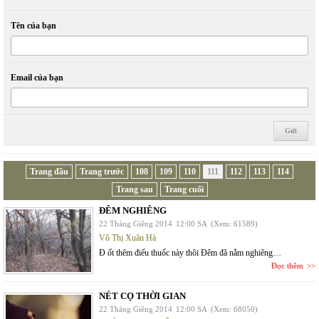
Tên của bạn
Email của bạn
Trang đầu
Trang trước
108
109
110
111
112
113
114
Trang sau
Trang cuối
ĐÊM NGHIÊNG
22 Tháng Giêng 2014
12:00 SA
(Xem: 61589)
Võ Thị Xuân Hà
Đ ốt thêm điếu thuốc này thôi Đêm đã nằm nghiêng…
Đọc thêm
NÉT CỌ THỜI GIAN
22 Tháng Giêng 2014
12:00 SA
(Xem: 68050)