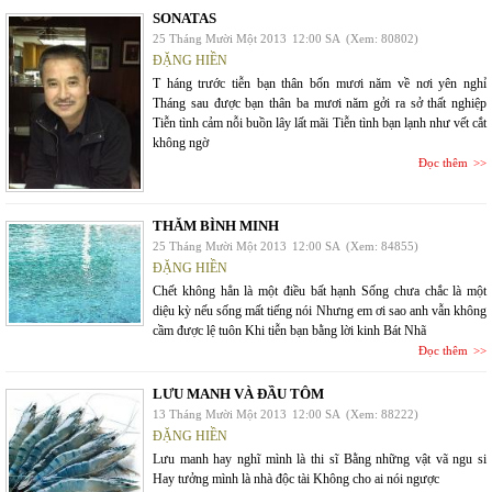
SONATAS
25 Tháng Mười Một 2013
12:00 SA
(Xem: 80802)
ĐẶNG HIỀN
T háng trước tiễn bạn thân bốn mươi năm về nơi yên nghỉ
Tháng sau được bạn thân ba mươi năm gởi ra sở thất nghiệp
Tiễn tình cảm nỗi buồn lây lất mãi Tiễn tình bạn lạnh như vết cắt
không ngờ
Đọc thêm
THĂM BÌNH MINH
25 Tháng Mười Một 2013
12:00 SA
(Xem: 84855)
ĐẶNG HIỀN
Chết không hẳn là một điều bất hạnh Sống chưa chắc là một
diệu kỳ nếu sống mất tiếng nói Nhưng em ơi sao anh vẫn không
cầm được lệ tuôn Khi tiễn bạn bằng lời kinh Bát Nhã
Đọc thêm
LƯU MANH VÀ ĐẦU TÔM
13 Tháng Mười Một 2013
12:00 SA
(Xem: 88222)
ĐẶNG HIỀN
Lưu manh hay nghĩ mình là thi sĩ Bằng những vật vã ngu si
Hay tưởng mình là nhà độc tài Không cho ai nói ngược