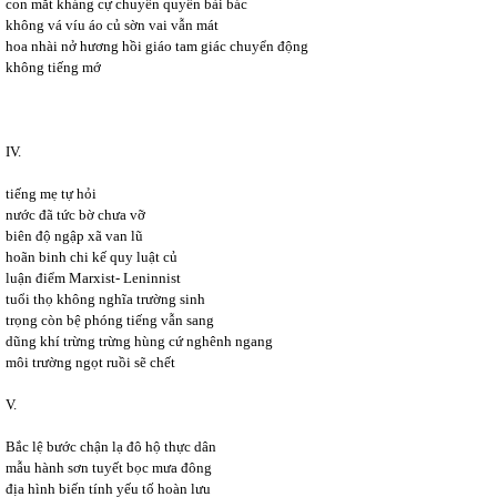
con mắt kháng cự chuyên quyền bài bác
không vá víu áo củ sờn vai vẫn mát
hoa nhài nở hương hồi giáo tam giác chuyển động
không tiếng mớ
IV.
tiếng mẹ tự hỏi
nước đã tức bờ chưa vỡ
biên độ ngập xã van lũ
hoãn binh chi kế quy luật củ
luận điểm Marxist- Leninnist
tuổi thọ không nghĩa trường sinh
trọng còn bệ phóng tiếng vẫn sang
dũng khí trừng trừng hùng cứ nghênh ngang
môi trường ngọt ruồi sẽ chết
V.
Bắc lệ bước chận lạ đô hộ thực dân
mẫu hành sơn tuyết bọc mưa đông
địa hình biến tính yếu tố hoàn lưu