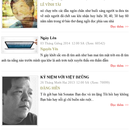
LÊ VĨNH TÀI
nó chạy trên các đầu ngón chân như buổi sáng người ta đưa tin
về một người đã chết sau khi nhận huy hiệu 30, 40, 50 hay 60
năm nằm trong tờ báo thơ đang ngồi đọc phía sau nhà
Đọc thêm
Ngày Lên
03 Tháng Giêng 2014
12:00 SA
(Xem: 60542)
Nguyên Yên
N gày khởi sắc em đi tìm anh như ban mai tìm mặt trời em đi tìm
anh tia nắng nào trườn mình qua khe lá anh trơn tuột xuyên thấu em thấm đẫm
Đọc thêm
KỶ NIỆM VỚI VIỆT DZŨNG
26 Tháng Mười Hai 2013
12:00 SA
(Xem: 70099)
ĐẶNG HIỀN
T ôi gởi bạn bài Sonatas Bạn đọc và im lặng Tôi hỏi hay không
Bạn bảo hay nỗi gì chỉ buồn não ruột...
Đọc thêm