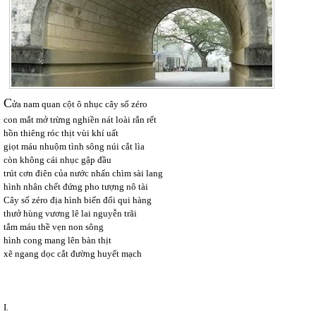
C
ửa nam quan cột ô nhục cây số zéro
con mắt mở trừng nghiền nát loài rắn rết
hồn thiêng róc thịt vùi khí uất
giọt máu nhuộm tình sông núi cắt lìa
còn không cái nhục gập đầu
trút cơn điên của nước nhấn chìm sài lang
hình nhân chết đứng pho tượng nô tài
Cây số zéro
địa hình biến đổi qui hàng
thưở hùng vương lê lai nguyễn trãi
tắm máu thề vẹn non sông
hình cong mang lên bàn thịt
xẽ ngang dọc cắt đường huyết mạch
I.