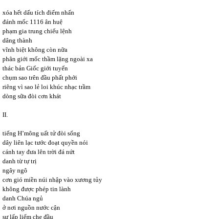
xóa hết dấu tích điểm nhấn
đánh mốc 1116 ân huệ
phạm gia trung chiếu lệnh
dâng thành
vĩnh biệt không còn nữa
phân giới mốc thầm lặng ngoài xa
thác bản Giốc giới tuyến
chụm sao trên đầu phất phới
riêng vì sao lẻ loi khúc nhạc trầm
dòng sữa đòi cơn khát
II.
tiếng H’mông uất tử đòi sống
dây liên lạc tước đoạt quyền nói
cánh tay đưa lên trời đá nứt
danh từ tự trị
ngây ngô
cơn gió miền núi nhập vào xương tủy
không được phép tin lành
danh Chúa ngủ
ở nơi nguồn nước cận
sự lấp liếm che đầu