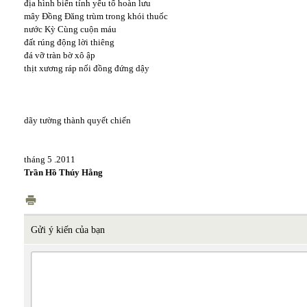
địa hình biến tính yếu tố hoàn lưu
mây Đồng Đăng trùm trong khói thuốc
nước Kỳ Cùng cuộn máu
đất rúng động lời thiêng
đá vỡ tràn bờ xô ập
thịt xương ráp nối đồng đứng dậy
dãy tường thành quyết chiến
tháng 5 .2011
Trần Hồ Thúy Hằng
Gửi ý kiến của bạn