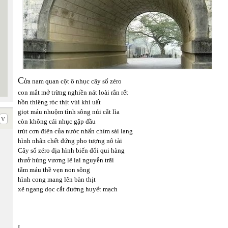
C
ửa nam quan cột ô nhục cây số zéro
con mắt mở trừng nghiền nát loài rắn rết
hồn thiêng róc thịt vùi khí uất
giọt máu nhuộm tình sông núi cắt lìa
còn không cái nhục gập đầu
trút cơn điên của nước nhấn chìm sài lang
hình nhân chết đứng pho tượng nô tài
Cây số zéro
địa hình biến đổi qui hàng
thưở hùng vương lê lai nguyễn trãi
tắm máu thề vẹn non sông
hình cong mang lên bàn thịt
xẽ ngang dọc cắt đường huyết mạch
I.