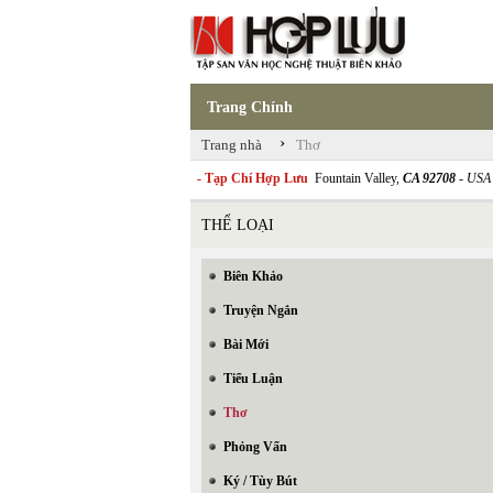
Trang Chính
›
Trang nhà
Thơ
- Tạp Chí Hợp Lưu
Fountain Valley,
CA 92708
- USA
THỂ LOẠI
Biên Khảo
Truyện Ngắn
Bài Mới
Tiểu Luận
Thơ
Phỏng Vấn
Ký / Tùy Bút