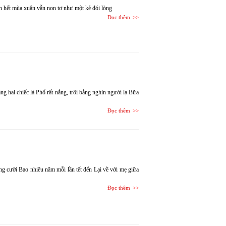
n hết mùa xuân vẫn non tơ như một kẻ đói lòng
Đọc thêm
g hai chiếc lá Phố rất nắng, trôi bằng nghìn người lạ Bữa
Đọc thêm
ng cười Bao nhiêu năm mỗi lần tết đến Lại về với mẹ giữa
Đọc thêm