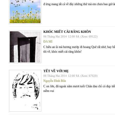
đ ừng mang tất cả về đây những thứ mà em chưa bao giờ ă
KHÓC MIẾT CÁI RĂNG KHÔN
06 Tháng Hai 2014
12:00 SA
(Xem: 69122)
ĐA MI
C hiều an ủi mà hương mướp đi hoang Quê rất nhớ, bay bằn
tôi về, khóc miết cái răng khôn!
TẾT VỀ VỚI MẸ
06 Tháng Hai 2014
12:00 SA
(Xem: 67020)
Nguyễn Đình Bổn
C on lớn, đã ngoài năm mươi tuổi Chân đau chỉ có đẹp tiế
niềm vui