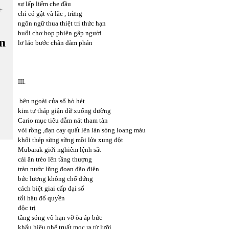
sự lấp liếm che đầu
ữ:
chỉ có gật và lắc , trừng
ngôn ngữ thua thiệt tri thức hạn
buổi chợ họp phiên gập người
m
lơ láo bước chân đàm phán
III.
bên ngoài cửa sổ hò hét
kim tự tháp giận dữ xuống đường
Cario mục tiêu dẫm nát tham tàn
vòi rồng ,đạn cay quất lên làn sóng loang máu
khối thép sừng sững mồi lửa xung đột
Mubarak giới nghiêm lệnh sắt
cái ăn trèo lên tầng thượng
tràn nước lũng đoạn đão điên
bức lương không chổ đứng
cách biệt giai cấp đại số
tối hậu đổ quyền
độc trị
tầng sóng vô hạn vỡ òa áp bức
khẩu hiệu phế truất mọc ra từ lưỡi