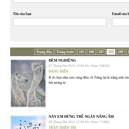
Tên của bạn
Email của 
Trang đầu
Trang trước
105
106
107
108
109
ĐÊM NGHIÊNG
07 Tháng Hai 2014
12:00 SA
(Xem: 64656)
ĐẶNG HIỀN
B ức họa năm xưa cùng đêm cũ Trăng lại là trăng mới e
hỏi tương tư
NÀY EM ĐỪNG TRỄ NGÀY NẮNG ẤM
06 Tháng Hai 2014
12:00 SA
(Xem: 71366)
TRẦN THIÊN THỊ