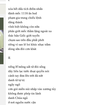
xóa hết dấu tích điểm nhấn
đánh mốc 1116 ân huệ
phạm gia trung chiếu lệnh
dâng thành
vĩnh biệt không còn nữa
Ê
phân giới mốc thầm lặng ngoài xa
thác bản Giốc giới tuyến
chụm sao trên đầu phất phới
riêng vì sao lẻ loi khúc nhạc trầm
dòng sữa đòi cơn khát
II.
tiếng H’mông uất tử đòi sống
dây liên lạc tước đoạt quyền nói
cánh tay đưa lên trời đá nứt
danh từ tự trị
ngây ngô
cơn gió miền núi nhập vào xương tủy
không được phép tin lành
danh Chúa ngủ
ở nơi nguồn nước cận