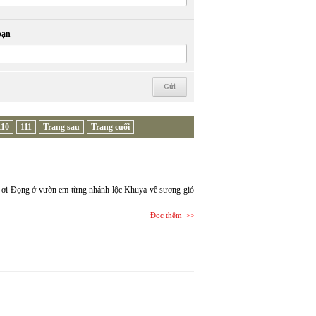
bạn
110
111
Trang sau
Trang cuối
m ơi Đọng ở vườn em từng nhánh lộc Khuya về sương gió
Đọc thêm