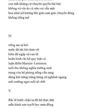
con mắt kháng cự chuyên quyền bài bác
không vá víu áo củ sờn vai vẫn mát
hoa nhài nở hương hồi giáo tam giác chuyển động
không tiếng mớ
IV.
tiếng mẹ tự hỏi
nước đã tức bờ chưa vỡ
biên độ ngập xã van lũ
hoãn binh chi kế quy luật củ
luận điểm Marxist- Leninnist
tuổi thọ không nghĩa trường sinh
trọng còn bệ phóng tiếng vẫn sang
dũng khí trừng trừng hùng cứ nghênh ngang
môi trường ngọt ruồi sẽ chết
V.
Bắc lệ bước chận lạ đô hộ thực dân
mẫu hành sơn tuyết bọc mưa đông