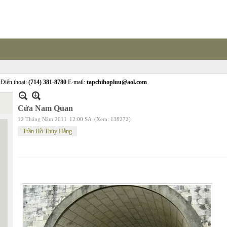
Điện thoại:
(714) 381-8780
E-mail:
tapchihopluu@aol.com
Cửa Nam Quan
12 Tháng Năm 2011
12:00 SA
(Xem: 138272)
Trần Hồ Thúy Hằng