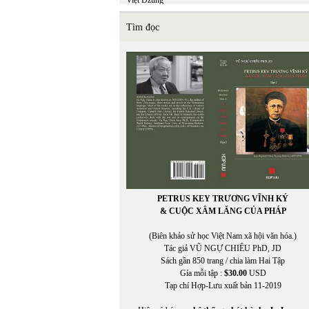
Việt Dzũng
Việt Khang
VIỆT MINH
Tìm đọc
Việt Nguyên
Việt Phương
VIỆT TRÚC
VIETNAM FILM CLUB
VIETNAM FILM CLUB, CHU LYNH, THỤY KHU
VIETNAM.NET
VĨNH HẢO
VĨNH THÔNG
VNDC Radio
VÕ CÔNG LIÊM
VÕ ĐÌNH
VÕ KỲ ĐIỀN
Võ Phiến
PETRUS KEY TRƯƠNG VĨNH KÝ
Võ Thị Như Mai
& CUỘC XÂM LĂNG CỦA PHÁP
Võ Thị Xuân Hà
VÕ VIỆT DŨNG
(Biên khảo sử học Việt Nam xã hội văn hóa.)
VOA ASIA
Tác giả VŨ NGỰ CHIÊU PhD, JD
VOA Tiếng Việt
Sách gần 850 trang / chia làm Hai Tập
VŨ ÁNH
Gía mỗi tập :
$30.00
USD
Vũ Đảm
Tạp chí Hợp-Lưu xuất bản 11-2019
Vũ Đỗ Hoàng
VŨ DY