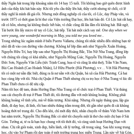
thầy Ngân hát trong lớp khoảng năm tôi 14 hay 15 tuổi. Tôi không bao giờ quên được hình
ảnh của thầy khi hát bản này. Khi tôi yêu cầu thầy lên hát, thầy cười nhưng từ chối, có lẽ
thầy nghĩ là mình đã già rồi. Nhưng một đồng nghiệp cũ của tôi, cô Lộc, dạy Pháp văn, và
trước 1975 có thời gian là bí thư của Viện trưởng Đại học, lên hát bản đó. Cô Lộc hát rất hay,
rất có hồn, nhưng lại không thuộc hết bản, vì chắc cũng đã lâu lắm rồi không hát. Bất ngờ,
Tài bước lên lấy micro từ tay cô Lộc, hát tiếp. Tài hát một cách say mê.
One day when we
were young, one wonderful morning in May, you told me you loved me...
Trong những lúc ngâm mình ở biển Puerto Vallarta, chúng tôi nhắc nhiều đến những bạn từ
nhỏ đã đi vào con đường văn chương. Không kể lớp đàn anh như Nguyễn Xuân Hoàng,
Nguyễn Hữu Trí, hay lớp sau như Nguyễn Thị Hoàng Bắc, Tôn Nữ Nha Trang, đồng lớp
với chúng tôi cũng có khá nhiều, như Nguyễn Mộng Giác, Nguyễn Thị Hoàng, Nguyễn
Đức Sơn, Nguyễn Văn Liễu (tức Trịnh Cung, họa sĩ và cũng là nhà thơ), Trần Văn Nam,
Bùi Cao Hoành (Cao Hoành Nhân), Lê Hữu Phước (Hải Phương), v.v… Với Hải Phương
tôi có một nợ nần đặc biệt, đúng ra là nợ nần với chị Quận, bà xã của Hải Phương. Cả hai
học cùng lớp với tôi. Nhà chị Quận ở Phan Thiết nhưng chị ra trọ học ở Nha Trang vì lúc đó
Phan Thiết chưa có đệ nhị cấp.
Năm tôi học đệ tam, đoàn Hướng Đạo Nha Trang có tổ chức trại ở Phan Thiết. Vài tháng
sau cái chuyến đi trại ở Phan Thiết đó, tôi đương đầu với một khủng hoảng. Không phải
khủng hoảng về tình yêu, mà về thần tượng. Khá nặng. Nhưng rồi ngày tháng qua, lập gia
đình, đi dạy học, đi lính, rồi bao nhiêu thăng trầm trong đời, tôi gần như quên đi cái khủng
hoảng thời trẻ trung đó. Cho đến khi, chỉ mới đây thôi, nhân chuyến về thăm Việt Nam hơn
hai năm trước, Nguyễn Thị Hoàng Bắc có nhờ tôi chuyển một lá thơ cho một chị bạn ở Sài
Gòn. Tưởng ai, té ra là bạn học chung với tôi thời đó, và cùng sinh hoạt Hướng Đạo với
nhau. Chị rất giỏi toán, xinh đẹp, hiền lành, rất lý tưởng, rất trong sáng. Sau khi xong trung
học, chị vào Sư Phạm rồi dạy toán ở một trường trung học miền Trung. Lần này về Sài Gòn,