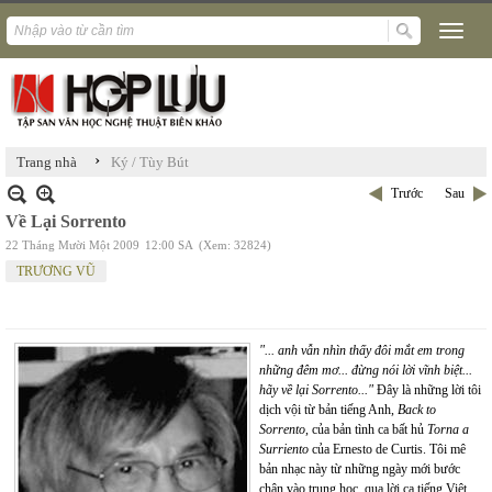
›
Trang nhà
Ký / Tùy Bút
Trước
Sau
Về Lại Sorrento
22 Tháng Mười Một 2009
12:00 SA
(Xem: 32824)
TRƯƠNG VŨ
"... anh vẫn nhìn thấy đôi mắt em trong
những đêm mơ... đừng nói lời vĩnh biệt...
hãy về lại Sorrento..."
Đây là những lời tôi
dịch vội từ bản tiếng Anh,
Back to
Sorrento
, của bản tình ca bất hủ
Torna a
Surriento
của Ernesto de Curtis. Tôi mê
bản nhạc này từ những ngày mới bước
chân vào trung học, qua lời ca tiếng Việt