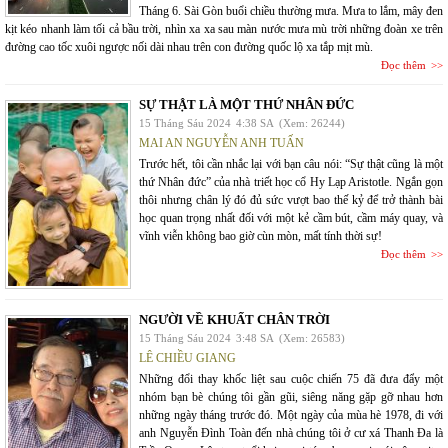
Tháng 6. Sài Gòn buổi chiều thường mưa. Mưa to lắm, mây đen
kịt kéo nhanh làm tối cả bầu trời, nhìn xa xa sau màn nước mưa mù trời những đoàn xe trên
đường cao tốc xuôi ngược nối dài nhau trên con đường quốc lộ xa tắp mịt mù.
Đọc thêm
SỰ THẬT LÀ MỘT THỨ NHÂN ĐỨC
15 Tháng Sáu 2024
4:38 SA
(Xem: 26244)
MAI AN NGUYỄN ANH TUẤN
Trước hết, tôi cần nhắc lại với bạn câu nói: “Sự thật cũng là một
thứ Nhân đức” của nhà triết học cổ Hy Lạp Aristotle. Ngắn gọn
thôi nhưng chân lý đó đủ sức vượt bao thế kỷ để trở thành bài
học quan trọng nhất đối với một kẻ cầm bút, cầm máy quay, và
vĩnh viễn không bao giờ cùn mòn, mất tính thời sự!
Đọc thêm
NGƯỜI VỀ KHUẤT CHÂN TRỜI
15 Tháng Sáu 2024
3:48 SA
(Xem: 26583)
LÊ CHIỀU GIANG
Những đổi thay khốc liệt sau cuộc chiến 75 đã đưa đẩy một
nhóm bạn bè chúng tôi gần gũi, siêng năng gặp gỡ nhau hơn
những ngày tháng trước đó. Một ngày của mùa hè 1978, đi với
anh Nguyễn Đình Toàn đến nhà chúng tôi ở cư xá Thanh Đa là