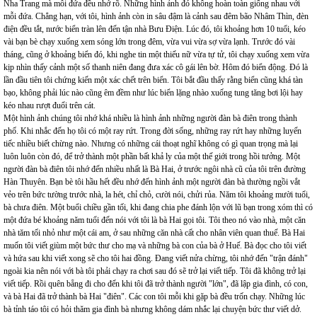
Nha Trang mà mỗi đứa đều nhớ rõ. Những hình ảnh đó không hoàn toàn giống nhau với
mỗi đứa. Chẳng hạn, với tôi, hình ảnh còn in sâu đậm là cảnh sau đêm bão Nhâm Thìn, đèn
điện đều tắt, nước biển tràn lên đến tận nhà Bưu Điện. Lúc đó, tôi khoảng hơn 10 tuổi, kéo
vài bạn bè chạy xuống xem sóng lớn trong đêm, vừa vui vừa sợ vừa lạnh. Trước đó vài
tháng, cũng ở khoảng biển đó, khi nghe tin một thiếu nữ vừa tự tử, tôi chạy xuống xem vừa
kịp nhìn thấy cảnh một số thanh niên đang đưa xác cô gái lên bờ. Hôm đó biển động. Đó là
lần đầu tiên tôi chứng kiến một xác chết trên biển. Tôi bắt đầu thấy rằng biển cũng khá tàn
bạo, không phải lúc nào cũng êm đềm như lúc biển lặng nhào xuống tung tăng bơi lội hay
kéo nhau rượt đuổi trên cát.
Một hình ảnh chúng tôi nhớ khá nhiều là hình ảnh những người đàn bà điên trong thành
phố. Khi nhắc đến họ tôi có một ray rứt. Trong đời sống, những ray rứt hay những luyến
tiếc nhiều biết chừng nào. Nhưng có những cái thoạt nghĩ không có gì quan trọng mà lại
luôn luôn còn đó, để trở thành một phần bất khả ly của một thế giới trong hồi tưởng. Một
người đàn bà điên tôi nhớ đến nhiều nhất là Bà Hai, ở trước ngôi nhà cũ của tôi trên đường
Hàn Thuyên. Bạn bè tôi hầu hết đều nhớ đến hình ảnh một người đàn bà thường ngồi vắt
vẻo trên bức tường trước nhà, la hét, chỉ chỏ, cười nói, chửi rủa. Năm tôi khoảng mười tuổi,
bà chưa điên. Một buổi chiều gần tối, khi đang chia phe đánh lộn với lũ bạn trong xóm thì có
một đứa bé khoảng năm tuổi đến nói với tôi là bà Hai gọi tôi. Tôi theo nó vào nhà, một căn
nhà tăm tối nhỏ như một cái am, ở sau những căn nhà cất cho nhân viên quan thuế. Bà Hai
muốn tôi viết giùm một bức thư cho mạ và những bà con của bà ở Huế. Bà đọc cho tôi viết
và hứa sau khi viết xong sẽ cho tôi hai đồng. Đang viết nửa chừng, tôi nhớ đến "trận đánh"
ngoài kia nên nói với bà tôi phải chạy ra chơi sau đó sẽ trở lại viết tiếp. Tôi đã không trở lại
viết tiếp. Rồi quên bẵng đi cho đến khi tôi đã trở thành người "lớn", đã lập gia đình, có con,
và bà Hai đã trở thành bà Hai "điên". Các con tôi mỗi khi gặp bà đều trốn chạy. Những lúc
bà tỉnh táo tôi có hỏi thăm gia đình bà nhưng không dám nhắc lại chuyện bức thư viết dở.