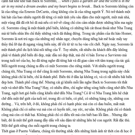
cạnh hát khe khẽ bản Back to Sorrento, ...
when I pass a garden air and the scent is in the
air in my mind a dream awakes and my heart begins to break...
Back to Sorrento không còn
là của riêng của Ernesto DeCurtis, cũng không còn là của riêng người Ý. Nó trở thành một
bài hát của bao nhiêu người đã từng có một tình yêu sâu đậm cho một người, một mái nhà,
một vùng đất đã rời bỏ đi mà nếu có trở về cũng chỉ còn cảm nhận được những hồn ma ngày
cũ. Sorrento cũng là một thành phố biển, không có những bãi cát thoai thoải như Nha Trang
mà từ biển nhìn lên chỉ thấy những vách đá thẳng đứng. Trong tác phẩm của thi hào Homer,
Sorrento là nơi trú ngụ của những mỹ nhân ngư, chuyên dùng tiếng hát mê hoặc mấy tay
thủy thủ lỡ dại đi ngang vùng biển này, để rồi từ từ ru họ vào cõi chết. Ngày nay, Sorrento là
một thành phố du lịch khá nổi tiếng của Ý. Tuy nhiên, rất nhiều du khách đến đây không
phải vì thành phố biển đó đẹp, mặc dầu nó đẹp thật, mà chỉ vì bản
Torna a Surriento
mà
trong tuổi trẻ của họ, họ đã từng nghe đã từng hát và đã giao cảm với tâm trạng của tác giả.
Mỗi người trong chúng ta đều có một Sorrento cho riêng mình. Với nhiều người trong
chúng tôi, Nha Trang có thể cũng là một Sorrento, nhưng Nha Trang trong nghĩa này chắc
không phải chỉ là biển, chỉ là thành phố. Biển thì ở đâu lại không có, và có rất nhiều bãi biển
đẹp hơn. Thành phố cũng thế. Nhưng cái gì khiến mỗi lần nghe Back to Sorrento tôi thắt
ruột và nhớ đến Nha Trang? Hay, có nhiều đêm, chỉ nghe tiếng sóng biển cũng nhớ đến Nha
Trang, ngửi hơi gió biển cũng khiến nhớ đến Nha Trang? Có lẽ vì Nha Trang liên hệ chặt
chẽ đến một thế giới của tuổi trẻ, trong đó có biển, có phố, có những hàng cây, những con
đường... Và, trên hết, ở đó, không phải chỉ có hạnh phúc mà còn có đau buồn, mất mát.
Không phải chỉ có niềm vui mà còn có luyến tiếc, ray rức, nợ nần. Không phải chỉ có thành
công mà còn có thất bại. Không phải chỉ có điều tốt mà còn biết bao lỗi lầm... Nhưng đặc
biệt, đó là một thế giới mang đầy dấu vết sâu đậm từ những liên hệ con người. Rất đặc thù.
Một thế giới riêng cho mỗi người trong chúng ta.
Thời gian ở Puerto Vallarta, chúng tôi thường nhắc đến những hình ảnh từ thời còn đi học ở