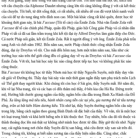
hay. Khi giảng, thầy như sống với tâm trạng của dê con. Tôi nhớ mãi bài học đó, thích thú
với câu chuyện của Alphonse Daudet nhưng càng lớn tôi càng không đồng ý với cái kết thúc
của chuyện. Tôi biết, từ đời sống thật, có rất nhiều, rất nhiều dê con đã vượt khỏi nanh vuốt
của sói để tự do tung tăng trên đỉnh non cao. Một bài khác cũng rất khó quên, được học từ
khoảng thời gian này, là bài
J’accuse
(Tôi tố cáo) của Émile Zola. Nhà văn Émile Zola viết
J’accuse
để tố cáo chính phủ Pháp, quân đội Pháp, giáo hội Công giáo Pháp vả cả nhân dân
Pháp vì tất cả đã sai lầm trầm trọng khi kết tội đại úy Alfred Dreyfus làm gián điệp cho Đức.
Cả nước Pháp nổi giận, kết tội Émile Zola. Rất ít người đồng ý với ông. Émile Zola phải trốn
sang Anh và chết năm 1902. Bốn năm sau, nước Pháp chính thức công nhận Émile Zola
đúng, đại úy Dreyfus vô tội. Cho mãi đến hôm nay, hơn một trăm năm sau, hầu như các
trường học nào trên thế giới cũng đều có giảng dạy về vụ án Dreyfus và bài
J’accuse
của
Émile Zola. Với tôi, hai bài học này lúc nào cũng được tiếp tục học và không phải lúc nào
cũng thuộc.
Bài
J’accuse
tôi không học từ thầy Nhơn mà học từ thầy Nguyễn Suyên, một thầy dạy văn
rất giỏi về Đường thi. Thầy dạy bài này vào một thời gian ngắn thầy tạm phụ trách môn Lịch
sử Thế giới thay người khác. Khi chúng tôi còn học ở Sài gòn, thầy Suyên mất. Hè năm đó,
khi về lại Nha trang, tôi và các bạn có đến thăm mộ thầy, ở bên kia cầu Hà Ra. Đứng trước
mộ, Hường bắt chước giọng ngâm của thầy, ngâm bốn câu đầu trong Binh Xa Hành của Đỗ
Phủ.
Xa lâng lâng mã tiêu tiêu, hành nhân cung tiễn các tại yêu, gia nương thê tử tẩu tương
tống, trần ai bất kiến Hàm dương kiều.
Tôi nhớ lại, thầy Suyên thường ngâm bốn câu này
trong lớp, bằng cách ngâm theo giọng Bình Định rất đặc biệt của thầy. Về văn, tôi là một học
trò loại trung bình và khá lười biếng nên ít khi thuộc thơ. Tuy nhiên, bốn câu đó tôi thuộc và
thỉnh thoảng đọc lên mà thật sự không nhớ mình học được từ đâu. Bây giờ thì tôi nhớ. Ngày
nay, cái nghĩa trang nơi chôn thầy Suyên đã bị san bằng, nhà cửa được xây san sát trên đó.
Trong chúng tôi, không ai biết nắm xương tàn của thầy hiện nằm đâu. Cũng như, chắc