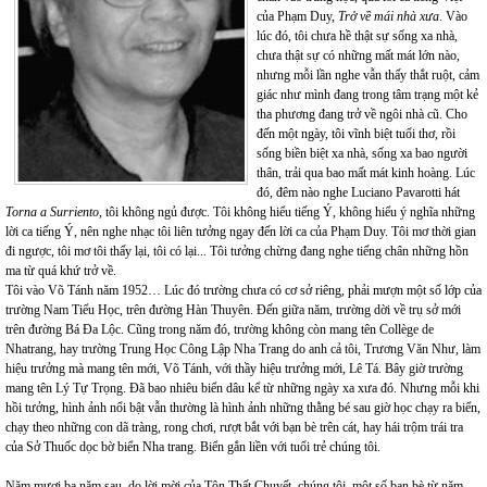
của Phạm Duy,
Trở về mái nhà xưa
. Vào
lúc đó, tôi chưa hề thật sự sống xa nhà,
chưa thật sự có những mất mát lớn nào,
nhưng mỗi lần nghe vẫn thấy thắt ruột, cảm
giác như mình đang trong tâm trạng một kẻ
tha phương đang trở về ngôi nhà cũ. Cho
đến một ngày, tôi vĩnh biệt tuổi thơ, rồi
sống biền biệt xa nhà, sống xa bao người
thân, trải qua bao mất mát kinh hoàng. Lúc
đó, đêm nào nghe Luciano Pavarotti hát
Torna a Surriento
, tôi không ngủ được. Tôi không hiểu tiếng Ý, không hiểu ý nghĩa những
lời ca tiếng Ý, nên nghe nhạc tôi liên tưởng ngay đến lời ca của Phạm Duy. Tôi mơ thời gian
đi ngược, tôi mơ tôi thấy lại, tôi có lại... Tôi tưởng chừng đang nghe tiếng chân những hồn
ma từ quá khứ trở về.
Tôi vào Võ Tánh năm 1952… Lúc đó trường chưa có cơ sở riêng, phải mượn một số lớp của
trường Nam Tiểu Học, trên đường Hàn Thuyên. Đến giữa năm, trường dời về trụ sở mới
trên đường Bá Đa Lộc. Cũng trong năm đó, trường không còn mang tên Collège de
Nhatrang, hay trường Trung Học Công Lập Nha Trang do anh cả tôi, Trương Văn Như, làm
hiệu trưởng mà mang tên mới, Võ Tánh, với thầy hiệu trưởng mới, Lê Tá. Bây giờ trường
mang tên Lý Tự Trọng. Đã bao nhiêu biển dâu kể từ những ngày xa xưa đó. Nhưng mỗi khi
hồi tưởng, hình ảnh nổi bật vẫn thường là hình ảnh những thằng bé sau giờ học chạy ra biển,
chạy theo những con dã tràng, rong chơi, rượt bắt với bạn bè trên cát, hay hái trộm trái tra
của Sở Thuốc dọc bờ biển Nha trang. Biển gắn liền với tuổi trẻ chúng tôi.
Năm mươi ba năm sau, do lời mời của Tôn Thất Chuyết, chúng tôi, một số bạn bè từ năm