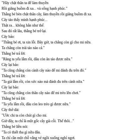
"Hãy chặt thân ta để làm thuyền
Rồi giăng buồm đi xa... và sống hạnh phúc."
Thằng bé bèn chặt thân cây, làm thuyền rồi giăng buồm đi xa.
Cây táo thấy mình hạnh phúc...
Thật ra... không hẳn như thế.
Sau đó rất lâu, thằng bé trở lại.
Cây bảo:
"Thằng bé ơi, ta xin lỗi. Bây giờ, ta chẳng còn gì cho mi nữa.
Ta chẳng còn trái táo nào cả."
Thằng bé trả lời:
"Răng ta yếu lắm rồi, đâu còn ăn táo được nữa."
Cây lại bảo:
"Ta cũng chẳng còn cành cây nào để mi đánh đu trên đó."
Thằng bé trả lời:
"Ta già lắm rồi, còn sức nào mà đánh đu trên cành nữa."
Cây lại bảo:
"Ta cũng chẳng còn thân cây nào để mi trèo lên chơi."
Thằng bé trả lời:
"Ta yếu lắm rồi, đâu còn leo trèo gì được nữa."
Cây thở dài:
"Ước chi ta còn chút gì cho mi.
Giờ đây, ta chỉ là một gốc cây già cỗi. Thế thôi..."
Thằng bé liền nói:
"Ta có thiết tha gì nữa đâu.
Ta chỉ cần một chỗ vắng vẻ ngồi xuống nghỉ ngơi.