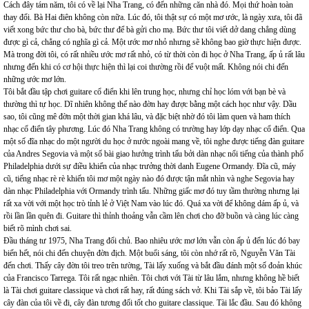
Cách đây tám năm, tôi có về lại Nha Trang, có đến những căn nhà đó. Mọi thứ hoàn toàn
thay đổi. Bà Hai điên không còn nữa. Lúc đó, tôi thật sự có một mơ ước, là ngày xưa, tôi đã
viết xong bức thư cho bà, bức thư để bà gửi cho mạ. Bức thư tôi viết dở dang chẳng dùng
được gì cả, chẳng có nghĩa gì cả. Một ước mơ nhỏ nhưng sẽ không bao giờ thực hiện được.
Mà trong đời tôi, có rất nhiều ước mơ rất nhỏ, có từ thời còn đi học ở Nha Trang, ấp ủ rất lâu
nhưng đến khi có cơ hội thực hiện thì lại coi thường rồi để vuột mất. Không nói chi đến
những ước mơ lớn.
Tôi bắt đầu tập chơi guitare cổ điển khi lên trung học, nhưng chỉ học lóm với bạn bè và
thường thì tự học. Dĩ nhiên không thế nào đờn hay được bằng một cách học như vậy. Dầu
sao, tôi cũng mê đờn một thời gian khá lâu, và đặc biệt nhờ đó tôi làm quen và ham thích
nhạc cổ điển tây phương. Lúc đó Nha Trang không có trường hay lớp dạy nhạc cổ điển. Qua
một số đĩa nhạc do một người du học ở nước ngoài mang về, tôi nghe được tiếng đàn guitare
của Andres Segovia và một số bài giao hưởng trình tấu bởi dàn nhạc nổi tiếng của thành phố
Philadelphia dưới sự điều khiển của nhạc trưởng thời danh Eugene Ormandy. Đĩa cũ, máy
cũ, tiếng nhạc rè rè khiến tôi mơ một ngày nào đó được tận mắt nhìn và nghe Segovia hay
dàn nhạc Philadelphia với Ormandy trình tấu. Những giấc mơ đó tuy tầm thường nhưng lại
rất xa vời với một học trò tỉnh lẻ ở Việt Nam vào lúc đó. Quá xa vời để không dám ấp ủ, và
rồi lần lần quên đi. Guitare thì thỉnh thoảng vẫn cầm lên chơi cho đỡ buồn và càng lúc càng
biết rõ mình chơi sai.
Đầu tháng tư 1975, Nha Trang đổi chủ. Bao nhiêu ước mơ lớn vẫn còn ấp ủ đến lúc đó bay
biến hết, nói chi đến chuyện đờn địch. Một buổi sáng, tôi còn nhớ rất rõ, Nguyễn Văn Tài
đến chơi. Thấy cây đờn tôi treo trên tường, Tài lấy xuống và bắt đầu đánh một số đoản khúc
của Francisco Tarrega. Tôi rất ngạc nhiên. Tôi chơi với Tài từ lâu lắm, nhưng không hề biết
là Tài chơi guitare classique và chơi rất hay, rất đúng sách vở. Khi Tài sắp về, tôi bảo Tài lấy
cây đàn của tôi về đi, cây đàn tương đối tốt cho guitare classique. Tài lắc đầu. Sau đó không