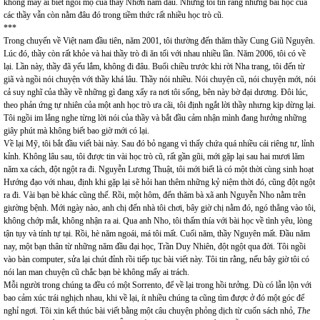
không mấy ai biết ngôi mộ của thầy Nhơn nằm đâu. Nhưng tôi tin rằng những bài học của
các thầy vẫn còn nằm đâu đó trong tiềm thức rất nhiều học trò cũ.
***
Trong chuyến về Việt nam đầu tiên, năm 2001, tôi thường đến thăm thầy Cung Giũ Nguyên.
Lúc đó, thầy còn rất khỏe và hai thầy trò đi ăn tối với nhau nhiều lần. Năm 2006, tôi có về
lại. Lần này, thầy đã yếu lắm, không đi đâu. Buổi chiều trước khi rời Nha trang, tôi đến từ
giã và ngồi nói chuyện với thầy khá lâu. Thầy nói nhiều. Nói chuyện cũ, nói chuyện mới, nói
cả suy nghĩ của thầy về những gì đang xẩy ra nơi tôi sống, bên này bờ đại dương. Đôi lúc,
theo phản ứng tự nhiên của một anh học trò ưa cãi, tôi định ngắt lời thầy nhưng kịp dừng lại.
Tôi ngồi im lắng nghe từng lời nói của thầy và bắt đầu cảm nhận mình đang hưởng những
giây phút mà không biết bao giờ mới có lại.
Về lại Mỹ, tôi bắt đầu viết bài này. Sau đó bỏ ngang vì thấy chứa quá nhiều cái riêng tư, lỉnh
kỉnh. Không lâu sau, tôi được tin vài học trò cũ, rất gần gũi, mới gặp lại sau hai mươi lăm
năm xa cách, đột ngột ra đi. Nguyễn Lương Thuật, tôi mới biết là có một thời cùng sinh hoạt
Hướng đạo với nhau, định khi gặp lại sẽ hỏi han thêm những kỷ niệm thời đó, cũng đột ngột
ra đi. Vài bạn bè khác cũng thế. Rồi, một hôm, đến thăm bà xã anh Nguyễn Nho nằm trên
giường bệnh. Mới ngày nào, anh chị đến nhà tôi chơi, bây giờ chị nằm đó, ngó thẳng vào tôi,
không chớp mắt, không nhận ra ai. Qua anh Nho, tôi thấm thía với bài học về tình yêu, lòng
tận tụy và tính tự tại. Rồi, hè năm ngoái, má tôi mất. Cuối năm, thầy Nguyên mất. Đầu năm
nay, một bạn thân từ những năm đầu đại học, Trần Duy Nhiên, đột ngột qua đời. Tôi ngồi
vào bàn computer, sửa lại chút đỉnh rồi tiếp tục bài viết này. Tôi tin rằng, nếu bây giờ tôi có
nói lan man chuyện cũ chắc bạn bè không mấy ai trách.
Mỗi người trong chúng ta đều có một Sorrento, để về lại trong hồi tưởng. Dù có lẫn lộn với
bao cảm xúc trái nghịch nhau, khi về lại, ít nhiều chúng ta cũng tìm được ở đó một góc để
nghỉ ngơi. Tôi xin kết thúc bài viết bằng một câu chuyện phỏng dịch từ cuốn sách nhỏ,
The