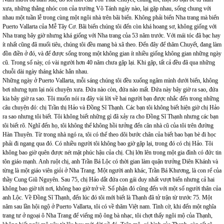
xưa, những thằng nhóc con của trường Võ Tánh ngày nào, lại gặp nhau, sống chung với
nhau một tuần lễ trong cùng một ngôi nhà trên bãi biển. Không phải biển Nha trang mà biển
Puerto Vallarta của Mễ Tây Cơ. Bãi biển chúng tôi đến còn khá hoang sơ, không giống với
Nha trang bây giờ nhưng khá giống với Nha trang của 53 năm trước. Với mái tóc đã bạc hay
ít nhất cũng đã muối tiêu, chúng tôi đều mang bà xã theo. Đến đây để thăm Chuyết, đang làm
đồn điền ở đó, và để được sống trong một không gian ít nhiều giống không gian những ngày
cũ. Trong số này, có vài người hơn 40 năm chưa gặp lại. Khi gặp, tất cả đều đã qua những
chuỗi dài ngày tháng khác hẳn nhau.
Những ngày ở Puerto Vallarta, mỗi sáng chúng tôi đều xuống ngâm mình dưới biển, không
bơi nhưng tụm lại nói chuyện xưa. Đứa nào còn, đứa nào mất. Đứa này bây giờ ra sao, đứa
kia bây giờ ra sao. Tôi muốn nói ra đây vài lời về hai người bạn được nhắc đến trong những
câu chuyện đó: chị Trần thị Hảo và Đồng Sĩ Thạnh. Các bạn tôi không biết hiện giờ chị Hảo
ra sao nhưng tôi biết. Tôi không biết những gì đã xảy ra cho Đồng Sĩ Thạnh nhưng các bạn
tôi biết rõ. Nghĩ đến họ, tôi không thể không hồi tưởng đến căn nhà cũ của tôi trên đường
Hàn Thuyên. Từ trong nhà ngó ra, tôi có thể theo dõi bước chân của biết bao bạn bè đi học
phải đi ngang qua đó. Có nhiều người tôi không bao giờ gặp lại, trong đó có chị Hảo. Tôi
không bao giờ quên được nét mặt phúc hậu của chị. Chị lớn lên trong một gia đình có đức tin
tôn giáo mạnh. Anh ruột chị, anh Trần Bá Lộc có thời gian làm quận trưởng Diên Khánh và
từng là một giáo viên giỏi ở Nha Trang. Một người anh khác, Trần Bá Khương, là con rể của
thầy Cung Giũ Nguyên. Sau 75, chị Hảo dắt đứa con gái duy nhất vượt biển nhưng cả hai
không bao giờ tới nơi, không bao giờ trở về. Số phận đó cũng đến với một số người thân của
anh Lộc. Về Đồng Sĩ Thạnh, đến lúc đó tôi mới biết là Thạnh đã tử trận từ trước 75. Một
năm sau lần hội ngộ ở Puerto Vallarta, tôi có về thăm Việt nam. Tình cờ, khi đến một nghĩa
trang tư ở ngoại ô Nha Trang để viếng mộ ông bà nhạc, tôi chợt thấy ngôi mộ của Thạnh,