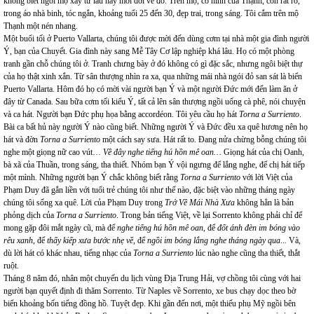
không biết ngôi mộ xây từ lâu hay mới dời về đó. Trên mộ, có hình của Thạnh, còn rất rõ,
trong áo nhà binh, tóc ngắn, khoảng tuổi 25 đến 30, đẹp trai, trong sáng. Tôi cắm trên mộ
Thạnh một nén nhang.
Một buổi tối ở Puerto Vallarta, chúng tôi được mời đến dùng cơm tại nhà một gia đình người
Ý, bạn của Chuyết. Gia đình này sang Mễ Tây Cơ lập nghiệp khá lâu. Họ có một phòng
tranh gần chỗ chúng tôi ở. Tranh chưng bày ở đó không có gì đặc sắc, nhưng ngôi biệt thự
của họ thật xinh xắn. Từ sân thượng nhìn ra xa, qua những mái nhà ngói đỏ san sát là biển
Puerto Vallarta. Hôm đó họ có mời vài người bạn Ý và một người Đức mới đến làm ăn ở
đây từ Canada. Sau bữa cơm tối kiểu Ý, tất cả lên sân thượng ngồi uống cà phê, nói chuyện
và ca hát. Người bạn Đức phụ họa bằng accordéon. Tôi yêu cầu họ hát
Torna a Surriento
.
Bài ca bất hủ này người Ý nào cũng biết. Những người Ý và Đức đều xa quê hương nên họ
hát và đờn
Torna a Surriento
một cách say sưa. Hát rất to. Đang nửa chừng bỗng chúng tôi
nghe một giọng nữ cao vút…
Về đây nghe tiếng hú hồn mê oan…
Giọng hát của chị Oanh,
bà xã của Thuần, trong sáng, tha thiết. Nhóm bạn Ý vội ngưng để lắng nghe, để chị hát tiếp
một mình. Những người bạn Ý chắc không biết rằng
Torna a Surriento
với lời Việt của
Phạm Duy đã gắn liền với tuổi trẻ chúng tôi như thế nào, đặc biệt vào những tháng ngày
chúng tôi sống xa quê. Lời của Phạm Duy trong
Trở Về Mái Nhà Xưa
không hẳn là bản
phỏng dịch của
Torna a Surriento
. Trong bản tiếng Việt, về lại Sorrento không phải chỉ để
mong gặp đôi mắt ngày cũ, mà để
nghe tiếng hú hồn mê oan
, để
đốt ánh đèn im bóng vào
rêu xanh
, để
thấy kiếp xưa bước nhẹ về
, để
ngồi im bóng lắng nghe tháng ngày qua
... Và,
dù lời hát có khác nhau, tiếng nhạc của
Torna a Surriento
lúc nào nghe cũng tha thiết, thắt
ruột.
Tháng 8 năm đó, nhân một chuyến du lịch vùng Địa Trung Hải, vợ chồng tôi cùng với hai
người bạn quyết định đi thăm Sorrento. Từ Naples về Sorrento, xe bus chạy dọc theo bờ
biển khoảng bốn tiếng đồng hồ. Tuyệt đẹp. Khi gần đến nơi, một thiếu phụ Mỹ ngồi bên