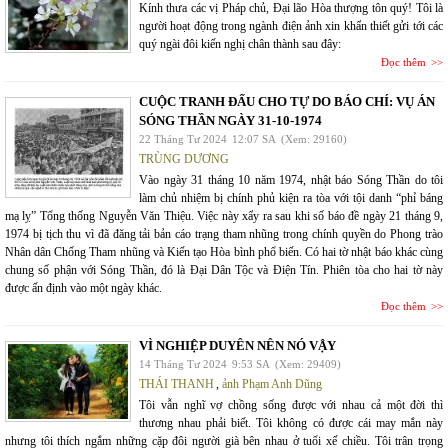
Kính thưa các vị Pháp chủ, Đại lão Hòa thượng tôn quý! Tôi là
người hoạt động trong ngành điện ảnh xin khẩn thiết gửi tới các
quý ngài đôi kiến nghị chân thành sau đây:
Đọc thêm
CUỘC TRANH ĐẤU CHO TỰ DO BÁO CHÍ: VỤ ÁN
SÓNG THẦN NGÀY 31-10-1974
22 Tháng Tư 2024
12:07 SA
(Xem: 29160)
TRÙNG DƯƠNG
Vào ngày 31 tháng 10 năm 1974, nhật báo Sóng Thần do tôi
làm chủ nhiệm bị chính phủ kiện ra tòa với tội danh “phỉ báng
mạ lỵ” Tổng thống Nguyễn Văn Thiệu. Việc này xẩy ra sau khi số báo đề ngày 21 tháng 9,
1974 bị tịch thu vì đã đăng tải bản cáo trạng tham nhũng trong chính quyền do Phong trào
Nhân dân Chống Tham nhũng và Kiến tạo Hòa bình phổ biến. Có hai tờ nhật báo khác cùng
chung số phận với Sóng Thần, đó là Đại Dân Tộc và Điện Tín. Phiên tòa cho hai tờ này
được ấn định vào một ngày khác.
Đọc thêm
VÌ NGHIỆP DUYÊN NÊN NÓ VẬY
14 Tháng Tư 2024
9:53 SA
(Xem: 29409)
THÁI THANH
,
ảnh Phạm Anh Dũng
Tôi vẫn nghĩ vợ chồng sống được với nhau cả một đời thì
thương nhau phải biết. Tôi không có được cái may mắn này
nhưng tôi thích ngắm những cặp đôi người già bên nhau ở tuổi xế chiều. Tôi trân trọng