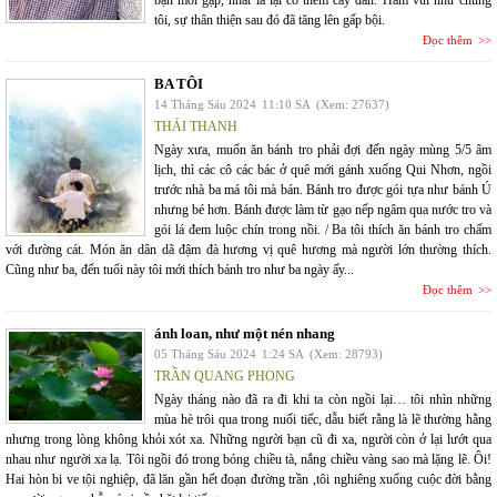
bạn mới gặp, nhất là lại có thêm cây đàn. Ham vui như chúng
tôi, sự thân thiện sau đó đã tăng lên gấp bội.
Đọc thêm
BA TÔI
14 Tháng Sáu 2024
11:10 SA
(Xem: 27637)
THÁI THANH
Ngày xưa, muốn ăn bánh tro phải đợi đến ngày mùng 5/5 âm
lịch, thì các cô các bác ở quê mới gánh xuống Qui Nhơn, ngồi
trước nhà ba má tôi mà bán. Bánh tro được gói tựa như bánh Ú
nhưng bé hơn. Bánh được làm từ gạo nếp ngâm qua nước tro và
gói lá đem luộc chín trong nồi. / Ba tôi thích ăn bánh tro chấm
với đường cát. Món ăn dân dã đậm đà hương vị quê hương mà người lớn thường thích.
Cũng như ba, đến tuổi này tôi mới thích bánh tro như ba ngày ấy...
Đọc thêm
ánh loan, như một nén nhang
05 Tháng Sáu 2024
1:24 SA
(Xem: 28793)
TRẦN QUANG PHONG
Ngày tháng nào đã ra đi khi ta còn ngồi lại… tôi nhìn những
mùa hè trôi qua trong nuối tiếc, dẫu biết rằng là lẽ thường hằng
nhưng trong lòng không khỏi xót xa. Những người bạn cũ đi xa, người còn ở lại lướt qua
nhau như người xa lạ. Tôi ngồi đó trong bóng chiều tà, nắng chiều vàng sao mà lặng lẽ. Ôi!
Hai hòn bi ve tội nghiệp, đã lăn gần hết đoạn đường trần ,tôi nghiêng xuống cuộc đời bằng