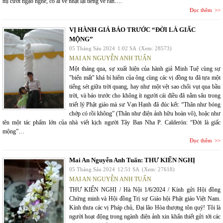
nụ cười ngạo nghễ, có ai về nhặt lại tiếng ve ran….
Đọc thêm
VỊ HÀNH GIẢ BÁO TRƯỚC “ĐỜI LÀ GIẤC
MỘNG”
05 Tháng Sáu 2024
1:02 SA
(Xem: 28573)
MAI AN NGUYỄN ANH TUẤN
Một tháng qua, sự xuất hiện của hành giả Minh Tuệ cùng sự
"biến mất" khá bí hiểm của ông cùng các vị đồng tu đã tựa một
tiếng sét giữa trời quang, hay như một vệt sao chổi vụt qua bầu
trời, và báo trước cho không ít người cái điều đã nằm sâu trong
triết lý Phật giáo mà sư Vạn Hạnh đã đúc kết: “Thân như bóng
chớp có rồi không” (Thân như điện ảnh hữu hoàn vô), hoặc như
tên một tác phẩm lớn của nhà viết kịch người Tây Ban Nha P. Calderón: “Đời là giấc
mộng”…
Đọc thêm
Mai An Nguyễn Anh Tuấn: THƯ KIẾN NGHỊ
05 Tháng Sáu 2024
12:51 SA
(Xem: 27618)
MAI AN NGUYỄN ANH TUẤN
THƯ KIẾN NGHỊ / Hà Nội 1/6/2024 / Kính gửi Hội đồng
Chứng minh và Hội đồng Trị sự Giáo hội Phật giáo Việt Nam.
Kính thưa các vị Pháp chủ, Đại lão Hòa thượng tôn quý! Tôi là
người hoạt động trong ngành điện ảnh xin khẩn thiết gửi tới các