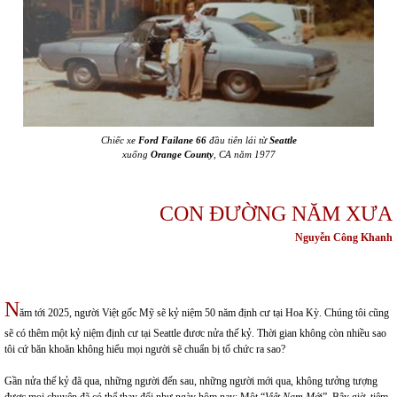
Chiếc xe
Ford Failane 66
đầu tiên lái từ
Seattle
xuống
Orange County
, CA năm 1977
CON ĐƯỜNG NĂM XƯA
Nguyễn Công Khanh
N
ăm tới 2025, người Việt gốc Mỹ sẽ kỷ niệm 50 năm định cư tại Hoa Kỳ. Chúng tôi cũng
sẽ có thêm một kỷ niệm định cư tại Seattle đươc nửa thế kỷ. Thời gian không còn nhiều sao
tôi cứ băn khoăn không hiểu mọi người sẽ chuẩn bị tổ chức ra sao?
Gần nửa thế kỷ đã qua, những người đến sau, những người mới qua, không tưởng tượng