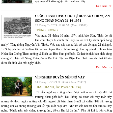
quý ngài đôi kiến nghị chân thành sau đây:
Đọc thêm
CUỘC TRANH ĐẤU CHO TỰ DO BÁO CHÍ: VỤ ÁN
SÓNG THẦN NGÀY 31-10-1974
22 Tháng Tư 2024
12:07 SA
(Xem: 29107)
TRÙNG DƯƠNG
Vào ngày 31 tháng 10 năm 1974, nhật báo Sóng Thần do tôi
làm chủ nhiệm bị chính phủ kiện ra tòa với tội danh “phỉ báng
mạ lỵ” Tổng thống Nguyễn Văn Thiệu. Việc này xẩy ra sau khi số báo đề ngày 21 tháng 9,
1974 bị tịch thu vì đã đăng tải bản cáo trạng tham nhũng trong chính quyền do Phong trào
Nhân dân Chống Tham nhũng và Kiến tạo Hòa bình phổ biến. Có hai tờ nhật báo khác cùng
chung số phận với Sóng Thần, đó là Đại Dân Tộc và Điện Tín. Phiên tòa cho hai tờ này
được ấn định vào một ngày khác.
Đọc thêm
VÌ NGHIỆP DUYÊN NÊN NÓ VẬY
14 Tháng Tư 2024
9:53 SA
(Xem: 29357)
THÁI THANH
,
ảnh Phạm Anh Dũng
Tôi vẫn nghĩ vợ chồng sống được với nhau cả một đời thì
thương nhau phải biết. Tôi không có được cái may mắn này
nhưng tôi thích ngắm những cặp đôi người già bên nhau ở tuổi xế chiều. Tôi trân trọng
những đôi vợ chồng thương yêu kề cận suốt cuộc đời. Nhớ lời của bài hát hồi xưa tôi hay
nghe: "Nhiều năm trời chẳng thương tình, để em làm kẻ đa tình". Phụ nữ khi ly hôn chồng