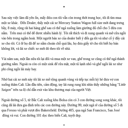
*
Sau này việc làm đã yên ổn, mấy đứa con tôi vẫn còn trong thời trung học, tôi đi tìm mua
một xe khác. Đến Dealer, thấy một cái xe Mercury Station Wagon full size mới đang trưng
bầy, 8 máy, rộng rãi hai hàng ghế sau có thể ngả xuống làm giường đủ chỗ cho 5 đứa con
nằm. Trên mui có thể để đươc nhiều hành lý. Tôi rất thích và đi xung quanh và mở cửa ngồi
vào bên trong ngắm hoài. Một người bán xe của dealer biết ý đến gạ tôi và như cố ý đẩy cái
xe cho tôi. Có lẽ họ đã để xe nằm choán chỗ quá lâu, họ đưa giấy tờ cho tôi biết họ bán
không lời, và lái xe chiếc xe mới đó theo tôi về nhà.
Vài năm sau, một lần nữa tôi lại đổi và mua một xe van, ghế trong xe cũng có thể ngả thành
giường nằm. Ngoài ra còn có một sink để rửa mặt, một tủ lạnh nhỏ và ghế ngồi lái xe như
phi công ngồi lái máy bay.
Nhờ hai cái xe mới này tôi lái xe mở rộng quanh vùng và tiếp tục mỗi kỳ hè đưa vợ con
xuống thăm Cali. Lần đầu tiên, cảm động, tay lái rung rung khi nhìn thấy những bảng “
Little
Saigon
” trên xa lộ chỉ dẫn exit vào khu thương mại của người Việt.
Ngoài đường số 5, từ Bắc Cali xuống khu Bolsa còn có 3 con đường song song khác, tôi
cũng đã lái đưa gia đình trên các con đường này. Đường 99, một ngã rẽ của đường số 5 đi
qua Fresno và phải vượt đèo Bakersfield. Đường 405, qua ngả San Francisco, San José
đông và vui. Con đường 101 dọc theo biển Cali, tuyệt đẹp.
*