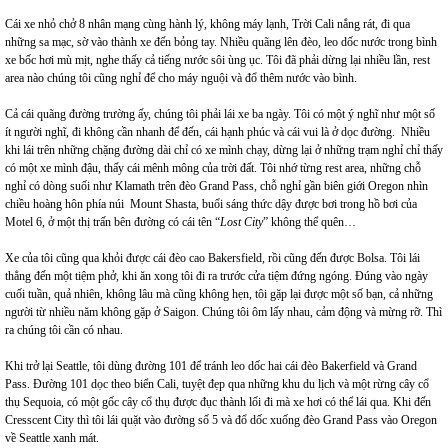
Cái xe nhỏ chở 8 nhân mạng cùng hành lý, không máy lạnh, Trời Cali nắng rát, đi qua
những sa mạc, sờ vào thành xe đến bỏng tay. Nhiều quãng lên đèo, leo dốc nước trong bình
xe bốc hơi mù mịt, nghe thấy cả tiếng nước sôi ùng ục. Tôi đã phải dừng lại nhiều lần, rest
area nào chúng tôi cũng nghỉ để cho máy nguội và đổ thêm nước vào bình.
Cả cái quãng đường trường ấy, chúng tôi phải lái xe ba ngày. Tôi có một ý nghĩ như một số
ít người nghĩ, đi không cần nhanh để đến, cái hạnh phúc và cái vui là ở dọc đường. Nhiều
khi lái trên những chặng đường dài chỉ có xe mình chạy, dừng lại ở những trạm nghỉ chỉ thấy
có một xe mình đậu, thấy cái mênh mông của trời đất. Tôi nhớ từng rest area, những chỗ
nghỉ có dòng suối như Klamath trên đèo Grand Pass, chỗ nghỉ gần biên giới Oregon nhìn
chiều hoàng hôn phía núi Mount Shasta, buổi sáng thức dậy được bơi trong hồ bơi của
Motel 6, ở một thị trấn bên đường có cái tên “
Lost City
” không thể quên…
Xe của tôi cũng qua khỏi được cái đèo cao Bakersfield, rồi cũng đến được Bolsa. Tôi lái
thẳng đến một tiệm phở, khi ăn xong tôi đi ra trước cửa tiệm đứng ngóng. Đúng vào ngày
cuối tuần, quả nhiên, không lâu mà cũng không hẹn, tôi gặp lại được một số bạn, cả những
người từ nhiều năm không gặp ở Saigon. Chúng tôi ôm lấy nhau, cảm động và mừng rỡ. Thì
ra chúng tôi cần có nhau.
Khi trở lại Seattle, tôi dùng đường 101 để tránh leo dốc hai cái đèo Bakerfield và Grand
Pass. Đường 101 dọc theo biển Cali, tuyệt đẹp qua những khu du lịch và một rừng cây cổ
thụ Sequoia, có một gốc cây cổ thụ được đục thành lối đi mà xe hơi có thể lái qua. Khi đến
Cresscent City thì tôi lái quặt vào đường số 5 và đổ dốc xuống đèo Grand Pass vào Oregon
về Seattle xanh mát.