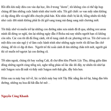
Rồi đến khi mấy đứa con vào đại học, lên ở trong “dorm”, tôi không còn có thể tập họp
chúng để làm những cuộc hành trình như trước nữa. Tôi giữ chiếc xe van mấy năm không
có dịp dùng đến và nghĩ đến chuyện phải bán. Khi nhìn chiếc bị lái đi, bỗng nhiên tôi thấy
như cuộc đời mình không phải là chỉ giở sang trang mà đang sang một chương mới.
Tôi thấy nhớ và muốn trở lại những con đường năm xưa mình đã đi qua, những rest areas
mình đã dừng xe nghỉ, tìm lại những ngày đầu ở Bolsa mà nay nhiều người bạn cũ không
còn nữa. Các con tôi đã đủ lông cánh, rời tổ tung cánh đi các phương trời xa. Tôi chờ xem có
một đứa con nào ngỏ ý sẽ làm cuộc hành trình như những ngày trước tôi đã bao lần chở
chúng, để tôi có dịp đi theo. Người trẻ thì xoải cánh đi tìm những chân trời mới, người già
thì cứ muốn trở ngược lại con đường cũ.
Tết năm ngoái, chúng tôi bay xuống Cali, đi chợ đêm khu Phước Lộc Thọ, đứng giữa đám
đông những người cùng tiếng nói, nghe tiếng pháo nổ lác đác đó đây, tự nhiên tôi nhớ lại
một Saigon xưa đã mất và thấy một Saigon mới thật gần, đầy hứa hẹn.
Hôm sau ra máy bay trở về, lúc ra khỏi máy bay trời Tây Bắc nắng ấm trở lại, hàng đào bên
đường, những nụ hoa đã bắt đầu hé mở…
Nguyễn Công Khanh