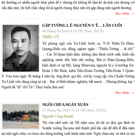
thi thường có nhiều người khác phái để ý nhưng tôi không hề làm kẻ đa tình yêu đương vớ
vẩn đâu nhé, tôi biết chắc rằng tôi là người chung thủy nếu tôi gặp đúng một người thương.
Đọc thêm
GẶP TƯỚNG L Ê-NGUYÊN-V Ỹ… LẦN CUỐI
08 Tháng Tư 2024
8:51 CH
(Xem: 26278)
TRIỆU VŨ
Từ phòng ngủ của Tư-Lệnh bước ra, Y-Sĩ Thiếu-Tá Đàm-
Quang-Hiển xúc động, nghẹn ngào : “Thiếu-Tướng… đi rồi!”
… Các Sĩ-Quan hiện diện, không cầm được nước mắt, kính cẩn
nghiêng mình tiễn biệt chủ tướng. Bác-sĩ Đàm-Quang-Hiển,
hiện định cư tại Mỹ, bang Minesota, nguyên là y sĩ trưởng Sư-
Đoàn 5 Bộ Binh, kiêm Tiểu-Đoàn-Trưởng Tiểu-Đoàn 5 Quân-
Y. Vào trưa ngày 30 tháng 4 năm ấy, ông được gọi lên, với hy vọng cấp cứu Chuẩn-Tướng
Tư-Lệnh vừa dùng súng tự sát... Bác sĩ Hiển khám nghiệm, bắt mạch….Nhưng không kịp !
Người đã “đi” rồi! Ôi ! Thực buồn làm sao!
Đọc thêm
NGÔI CHÙA NGÀY XUÂN
13 Tháng Hai 2024
11:21 CH
(Xem: 31102)
Nguyễn Công Khanh
Tôi còn nhớ một cái Tết năm xưa, tôi lái xe đưa gia đình từ
Seattle xuống Tacoma một thành phố lân cận để đến lễ đầu năm
tại một ngôi chùa và chọn cho đúng hướng xuất hành năm mới. Ngôi chùa này và nhà sư trụ