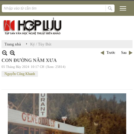
›
Trang nhà
Ký / Tùy Bút
Trước
Sau
CON ĐƯỜNG NĂM XƯA
05 Tháng Bảy 2024
10:17 CH
(Xem: 25814)
Nguyễn Công Khanh