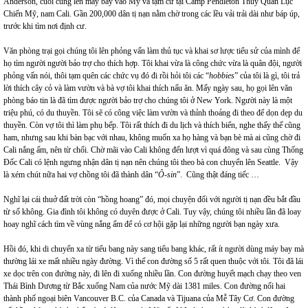
Anderson, cuối cùng lên máy bay vào Mỹ và tạm cư tại Camp Pendleton Thủy Quân Lục
Chiến Mỹ, nam Cali. Gần 200,000 dân tị nạn nằm chờ trong các lều vải trải dài như báp úp,
trước khi tìm nơi định cư.
Văn phòng trại gọi chúng tôi lên phỏng vấn làm thủ tục và khai sơ lược tiểu sử của mình để
họ tìm người người bảo trợ cho thích hợp. Tôi khai vừa là công chức vừa là quân đội, người
phỏng vấn nói, thôi tạm quên các chức vụ đó đi rồi hỏi tôi các “
hobbies
” của tôi là gì, tôi trả
lời thích cây cỏ và làm vườn và bà vợ tôi khai thích nấu ăn. Mấy ngày sau, họ gọi lên văn
phòng báo tin là đã tìm được người bảo trợ cho chúng tôi ở New York. Người này là một
triệu phú, có du thuyền. Tôi sẽ có công việc làm vườn và thỉnh thoảng đi theo để dọn dẹp du
thuyền. Còn vợ tôi thì làm phụ bếp. Tôi rất thích đi du lịch và thích biển, nghe thấy thế cũng
ham, nhưng sau khi bàn bạc với nhau, không muốn xa họ hàng và bạn bè mà ai cũng chờ đi
Cali nắng ấm, nên từ chối. Chờ mãi vào Cali không đến lượt vì quá đông và sau cùng Thống
Đốc Cali có lệnh ngưng nhận dân tị nạn nên chúng tôi theo bà con chuyển lên Seattle. Vậy
là xém chút nữa hai vợ chồng tôi đã thành dân “
Ô-sin
”. Cũng thật đáng tiếc …
Nghĩ lại cái thuở đất trời còn “hồng hoang” đó, mọi chuyện đối với người tị nạn đều bắt đầu
từ số không. Gia đình tôi không có duyên được ở Cali. Tuy vậy, chúng tôi nhiều lần đã loay
hoay nghĩ cách tìm về vùng nắng ấm để có cơ hội gặp lại những người bạn ngày xưa.
Hồi đó, khi di chuyển xa từ tiểu bang này sang tiểu bang khác, rất ít người dùng máy bay mà
thường lái xe mất nhiều ngày đường. Vì thế con đường số 5 rất quen thuộc với tôi. Tôi đã lái
xe dọc trên con đường này, đi lên đi xuống nhiều lần. Con đường huyết mạch chạy theo ven
Thái Bình Dương từ Bắc xuống Nam của nước Mỹ dài 1381 miles. Con đường nối hai
thành phố ngoại biên Vancouver B.C. của Canada và Tijuana của Mễ Tây Cơ. Con đường