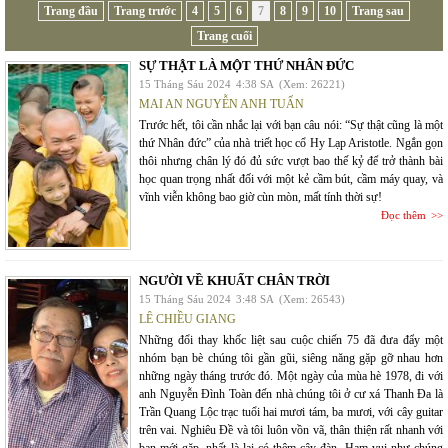
Trang đầu
Trang trước
4
5
6
7
8
9
10
Trang sau
Trang cuối
SỰ THẬT LÀ MỘT THỨ NHÂN ĐỨC
15 Tháng Sáu 2024
4:38 SA
(Xem: 26221)
MAI AN NGUYỄN ANH TUẤN
Trước hết, tôi cần nhắc lại với bạn câu nói: “Sự thật cũng là một
thứ Nhân đức” của nhà triết học cổ Hy Lạp Aristotle. Ngắn gọn
thôi nhưng chân lý đó đủ sức vượt bao thế kỷ để trở thành bài
học quan trọng nhất đối với một kẻ cầm bút, cầm máy quay, và
vĩnh viễn không bao giờ cùn mòn, mất tính thời sự!
Đọc thêm
NGƯỜI VỀ KHUẤT CHÂN TRỜI
15 Tháng Sáu 2024
3:48 SA
(Xem: 26543)
LÊ CHIỀU GIANG
Những đổi thay khốc liệt sau cuộc chiến 75 đã đưa đẩy một
nhóm bạn bè chúng tôi gần gũi, siêng năng gặp gỡ nhau hơn
những ngày tháng trước đó. Một ngày của mùa hè 1978, đi với
anh Nguyễn Đình Toàn đến nhà chúng tôi ở cư xá Thanh Đa là
Trần Quang Lộc trạc tuổi hai mươi tám, ba mươi, với cây guitar
trên vai. Nghiêu Đề và tôi luôn vồn vã, thân thiện rất nhanh với