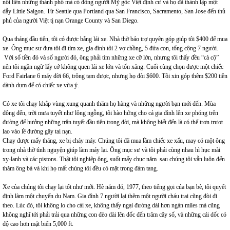
nối liền những thành phố mà có đông người Mỹ gốc Việt định cư và họ đã thành lập một
dẫy Little Saigon. Từ Seattle qua Portland qua San Francisco, Sacramento, San Jose đến thủ
phủ của người Việt tị nạn Orange County và San Diego.
Qua tháng đầu tiên, tôi có được bằng lái xe. Nhà thờ bảo trợ quyên góp giúp tôi $400 để mua
xe. Ông mục sư đưa tôi đi tìm xe, gia đình tôi 2 vợ chồng, 5 đứa con, tổng cộng 7 người.
Với số tiền đó và số người đó, ông phải tìm những xe cỡ lớn, nhưng tôi thấy đều “cà cộ”
nên tôi ngần ngừ lấy cớ không quen lái xe lớn và tốn xăng. Cuối cùng chọn được một chiếc
Ford Fairlane 6 máy đời 66, trông tạm được, nhưng họ đòi $600. Tôi xin góp thêm $200 tiền
dành dụm để có chiếc xe vừa ý.
Có xe tôi chạy khắp vùng xung quanh thăm họ hàng và những người bạn mới đến. Mùa
đông đến, trời mưa tuyết như lông ngỗng, tôi hào hứng cho cả gia đình lên xe phóng trên
đường để hưởng những trận tuyết đầu tiên trong đời, mà không biết đến là có thể trơn trượt
lao vào lề đường gây tai nạn.
Chạy được mấy tháng, xe bị cháy máy. Chúng tôi đã mua lầm chiếc xe xấu, may có một ông
trong nhà thờ tình nguyện giúp làm máy lại. Ông mục sư và tôi phải cùng nhau hì hục mài
xy-lanh và các pistons. Thật tội nghiệp ông, suốt mấy chục năm sau chúng tôi vẫn luôn đến
thăm ông bà và khi họ mất chúng tôi đều có mặt trong đám tang.
Xe của chúng tôi chạy lại tốt như mới. Hè năm đó, 1977, theo tiếng gọi của bạn bè, tôi quyết
định làm một chuyến du Nam. Gia đình 7 người lại thêm một người cháu trai cũng đòi đi
theo. Lúc đó, tôi không lo cho cái xe, không thấy ngại đường dài hơn ngàn miles mà cũng
không nghĩ tới phải trải qua những con đèo dài lên dốc đến trăm cây số, và những cái dốc có
độ cao hơn mặt biển 5,000 ft.