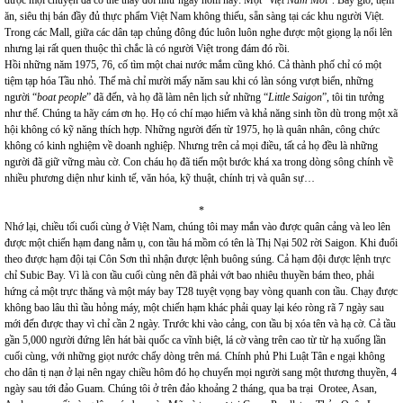
được mọi chuyện đã có thể thay đổi như ngày hôm nay: Một “
Việt Nam Mớ
i”. Bây giờ, tiệm
ăn, siêu thị bán đầy đủ thực phẩm Việt Nam không thiếu, sẵn sàng tại các khu người Việt.
Trong các Mall, giữa các dân tạp chủng đông đúc luôn luôn nghe được một giọng lạ nổi lên
nhưng lại rất quen thuộc thì chắc là có người Việt trong đám đó rồi.
Hồi những năm 1975, 76, cố tìm một chai nước mắm cũng khó. Cả thành phố chỉ có một
tiệm tạp hóa Tầu nhỏ. Thế mà chỉ mười mấy năm sau khi có làn sóng vượt biển, những
người “
boat people
” đã đến, và họ đã làm nên lịch sử những “
Little Saigon
”, tôi tin tưởng
như thế. Chúng ta hãy cám ơn họ. Họ có chí mạo hiểm và khả năng sinh tồn dù trong một xã
hội không có kỹ năng thích hợp. Những người đến từ 1975, họ là quân nhân, công chức
không có kinh nghiệm về doanh nghiệp. Nhưng trên cả mọi điều, tất cả họ đều là những
người đã giữ vững màu cờ. Con cháu họ đã tiến một bước khá xa trong dòng sông chính về
nhiều phương diện như kinh tế, văn hóa, kỹ thuật, chính trị và quân sự…
*
Nhớ lại, chiều tối cuối cùng ở Việt Nam, chúng tôi may mắn vào được quân cảng và leo lên
được một chiến hạm đang nằm ụ, con tầu há mồm có tên là Thị Nại 502 rời Saigon. Khi đuổi
theo được hạm đội tại Côn Sơn thì nhận được lệnh buông súng. Cả hạm đội được lệnh trực
chỉ Subic Bay. Vì là con tầu cuối cùng nên đã phải vớt bao nhiêu thuyền bám theo, phải
hứng cả một trực thăng và một máy bay T28 tuyệt vọng bay vòng quanh con tầu. Chạy được
không bao lâu thì tầu hỏng máy, một chiến hạm khác phải quay lại kéo ròng rã 7 ngày sau
mới đến được thay vì chỉ cần 2 ngày. Trước khi vào cảng, con tầu bị xóa tên và hạ cờ. Cả tầu
gần 5,000 người đứng lên hát bài quốc ca vĩnh biệt, lá cờ vàng trên cao từ từ hạ xuống lần
cuối cùng, với những giọt nước chẩy dòng trên má. Chính phủ Phi Luật Tân e ngại không
cho dân tị nạn ở lại nên ngay chiều hôm đó họ chuyển mọi người sang một thương thuyền, 4
ngày sau tới đảo Guam. Chúng tôi ở trên đảo khoảng 2 tháng, qua ba trại Orotee, Asan,