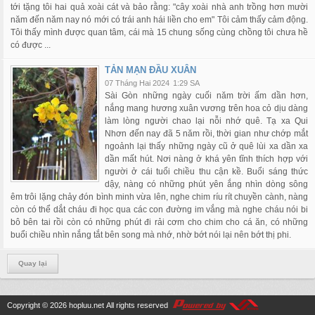
tới tặng tôi hai quả xoài cát và bảo rằng: "cây xoài nhà anh trồng hơn mười
năm đến năm nay nó mới có trái anh hái liền cho em" Tôi cảm thấy cảm động.
Tôi thấy mình được quan tâm, cái mà 15 chung sống cùng chồng tôi chưa hề
có được ...
TẢN MẠN ĐẦU XUÂN
07 Tháng Hai 2024
1:29 SA
Sài Gòn những ngày cuối năm trời ấm dần hơn,
nắng mang hương xuân vương trên hoa cỏ dịu dàng
làm lòng người chao lại nỗi nhớ quê. Tạ xa Qui
Nhơn đến nay đã 5 năm rồi, thời gian như chớp mắt
ngoảnh lại thấy những ngày cũ ở quê lùi xa dần xa
dần mất hút. Nơi nàng ở khá yên tĩnh thích hợp với
người ở cái tuổi chiều thu cận kề. Buổi sáng thức
dậy, nàng có những phút yên ắng nhìn dòng sông
êm trôi lặng chảy đón bình minh vừa lên, nghe chim ríu rít chuyền cành, nàng
còn có thể dắt cháu đi học qua các con đường im vắng mà nghe cháu nói bi
bô bên tai rồi còn có những phút đi rải cơm cho chim cho cá ăn, có những
buổi chiều nhìn nắng tắt bên song mà nhớ, nhờ bớt nói lại nên bớt thị phi.
Quay lại
Copyright © 2026
hopluu.net
All rights reserved