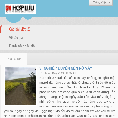
Tiếng Việt
Các bài viết (2)
Về tác giả
Danh sách tác giả
PHOTO ĐH
VÌ NGHIỆP DUYÊN NÊN NÓ VẬY
16 Tháng Bảy 2024
11:32 CH
Năm tôi 37 tuổi tôi đã chia tay chồng, tôi gặp một
người đàn ông do sư thầy ở chùa giới thiệu để giúp
tôi một công việc. Ông lớn hơn tôi đúng 12 tuổi, là
phật tử hay làm công quả ở chùa tư cách đứng đắn
đàng hoàng; thật lạ ngày đầu tiên vừa thấy tôi, ông
nhìn sững như quen tự đời nào, ông đưa tay chùi
một vết lấm lem trên mặt tôi và sau này bảo rằng ông
yêu tôi ngay từ ngày đầu gặp mặt. Mà hồi đó tôi ốm nhom xơ xác xấu xí tựa
như con chim bị mắc mưa rủ cánh giữa đông tàn. Qua ngày sau, ông ta đem