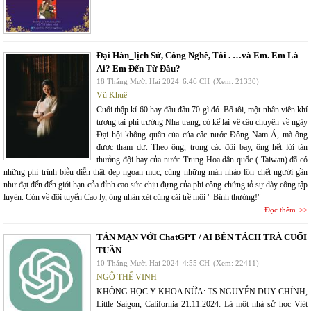
Đại Hàn_lịch Sử, Công Nghê, Tôi . …và Em. Em Là
Ai? Em Đến Từ Đâu?
18 Tháng Mười Hai 2024
6:46 CH
(Xem: 21330)
Vũ Khuê
Cuối thập kỉ 60 hay đầu đầu 70 gì đó. Bố tôi, một nhân viên khí
tượng tại phi trường Nha trang, có kể lại về câu chuyện về ngày
Đại hội không quân của của câc nước Đông Nam Á, mà ông
được tham dự. Theo ông, trong các đội bay, ông hết lời tán
thưởng đội bay của nước Trung Hoa dân quốc ( Taiwan) đã có
những phi trình biễu diễn thật đẹp ngoạn mục, cùng những màn nhào lộn chết người gần
như đạt đến đến giới hạn của đỉnh cao sức chịu đựng của phi công chứng tỏ sự dày công tập
luyện. Còn về đội tuyển Cao ly, ông nhận xét cùng cái trề môi " Bình thường!"
Đọc thêm
TẢN MẠN VỚI ChatGPT / AI BÊN TÁCH TRÀ CUỐI
TUẦN
10 Tháng Mười Hai 2024
4:55 CH
(Xem: 22411)
NGÔ THẾ VINH
KHÔNG HỌC Y KHOA NỮA: TS NGUYỄN DUY CHÍNH,
Little Saigon, California 21.11.2024: Là một nhà sử học Việt