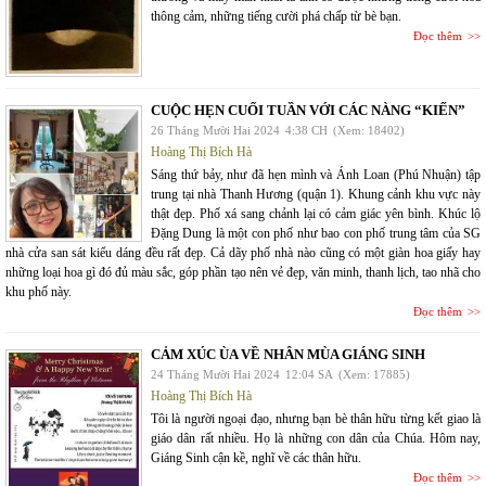
thông cảm, những tiếng cười phá chấp từ bè bạn.
Đọc thêm
CUỘC HẸN CUỐI TUẦN VỚI CÁC NÀNG “KIẾN”
26 Tháng Mười Hai 2024
4:38 CH
(Xem: 18402)
Hoàng Thị Bích Hà
Sáng thứ bảy, như đã hẹn mình và Ánh Loan (Phú Nhuận) tập
trung tại nhà Thanh Hương (quận 1). Khung cảnh khu vực này
thật đẹp. Phố xá sang chảnh lại có cảm giác yên bình. Khúc lộ
Đặng Dung là một con phố như bao con phố trung tâm của SG
nhà cửa san sát kiểu dáng đều rất đẹp. Cả dãy phố nhà nào cũng có một giàn hoa giấy hay
những loại hoa gì đó đủ màu sắc, góp phần tạo nên vẻ đẹp, văn minh, thanh lịch, tao nhã cho
khu phố này.
Đọc thêm
CẢM XÚC ÙA VỀ NHÂN MÙA GIÁNG SINH
24 Tháng Mười Hai 2024
12:04 SA
(Xem: 17885)
Hoàng Thị Bích Hà
Tôi là người ngoại đạo, nhưng bạn bè thân hữu từng kết giao là
giáo dân rất nhiều. Họ là những con dân của Chúa. Hôm nay,
Giáng Sinh cận kề, nghĩ về các thân hữu.
Đọc thêm