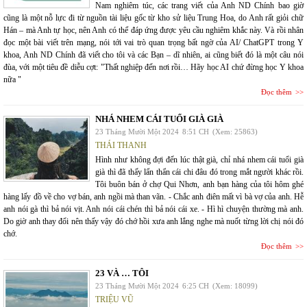
Nam nghiêm túc, các trang viết của Anh ND Chính bao giờ
cũng là một nỗ lực đi từ nguồn tài liệu gốc từ kho sử liệu Trung Hoa, do Anh rất giỏi chữ
Hán – mà Anh tự học, nên Anh có thể đáp ứng được yêu cầu nghiêm khắc này. Và rồi nhân
đọc một bài viết trên mạng, nói tới vai trò quan trọng bất ngờ của AI/ ChatGPT trong Y
khoa, Anh ND Chính đã viết cho tôi và các Bạn – dĩ nhiên, ai cũng biết đó là một câu nói
đùa, với một tiêu đề diễu cợt: "Thất nghiệp đến nơi rồi… Hãy học AI chứ đừng học Y khoa
nữa "
Đọc thêm
NHÁ NHEM CÁI TUỔI GIÀ GIÀ
23 Tháng Mười Một 2024
8:51 CH
(Xem: 25863)
THÁI THANH
Hình như không đợi đến lúc thật già, chỉ nhá nhem cái tuổi già
già thì đã thấy lẩn thẩn cái chi đâu đó trong mắt người khác rồi.
Tôi buôn bán ở chợ Qui Nhơn, anh bạn hàng của tôi hôm ghé
hàng lấy đồ về cho vợ bán, anh ngồi mà than vãn. - Chắc anh điên mất vì bà vợ của anh. Hễ
anh nói gà thì bả nói vịt. Anh nói cái chén thì bả nói cái xe. - Hì hì chuyện thường mà anh.
Do giờ anh thay đổi nên thấy vậy đó chớ hồi xưa anh lắng nghe mà nuốt từng lời chị nói đó
chớ.
Đọc thêm
23 VÀ … TÔI
23 Tháng Mười Một 2024
6:25 CH
(Xem: 18099)
TRIỆU VŨ