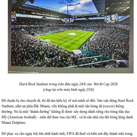
Hard Rock Stadium trong trận đấu ngày 24/6 của World Cup 2026
(chụp lại trên màn hình ngày 25/6)
Để chuẩn bị cho chuyến đi, tôi đã tìm hiểu kỹ về nơi mình sẽ đến. Sân vận động Hard Rock
Stadium, nằm tại phía Bắc Miami, vốn không phải là một sân bóng đá (soccer) thông
thường. Nó là một “thánh đường” khổng lồ được xây dựng dành riêng cho bóng bầu dục
Mỹ (American football) – môn thể thao vua của Mỹ , và là sân nhà của đội bóng lừng danh
Miami Dolphins.
Để phục vụ cho ngày hội lớn nhất hành tinh, FIFA đã thuê và biến nơi đây thành một trong