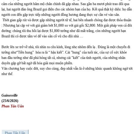
cảm của những người hâm mộ chân chính đã gặp nhau. Sau gần ba mươi phút trao đổi qua
lại, hai người đàn ông Brazil gọi điện cho các nhóm bạn của họ. Kết quả thật kỳ diệu: họ dẫn
người con đến gặp trực tiếp những người đồng hương đang thực sự cần vé vào sân.
Thời gian gấp rút và được gặp những người tử tế, hai bên nhanh chóng đạt được thỏa thuận
: Nhượng lại cặp vé với giá giảm bớt $1,000 so với giá gốc $2,800. Một giải pháp vẹn cả đôi
đường: chúng tôi thu hồi lại được $1,800 tưởng như đã mất trắng, còn những người bạn
Brazil thì có được tấm vé để vào sân cổ vũ cho đội nhà …
Bước lên xe trở về nhà, tôi nhìn ra cửa kính, lòng nhẹ nhõm đến lạ . Đúng là một chuyến đi
tưởng như“Tiền hung” hóa ra là “ hậu kiết”. Cái "hung" của tuổi tác, của sự cố sức khỏe
ban đầu tưởng như đã phá hỏng tất cả, nhưng cái "kiết" của tình người, của những nhân
duyên gặp gỡ bất ngờ đã hóa giải mọi muộn phiền.
Văn chương hay cuộc đời, suy cho cùng, đẹp nhất vẫn là ở những khúc quanh không ngờ tới
như thế.
Gainesville
(25/6/2026)
Phan Tấn Uẩn
Phan Tấn Uẩn