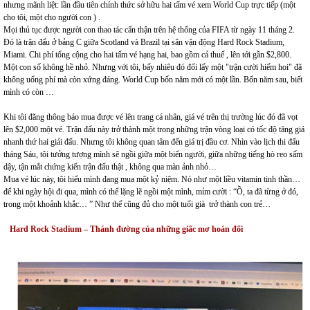
nhưng mãnh liệt: lần đầu tiên chính thức sở hữu hai tấm vé xem World Cup trực tiếp (một
cho tôi, một cho người con ) .
Mọi thủ tục được người con thao tác cẩn thận trên hệ thống của FIFA từ ngày 11 tháng 2.
Đó là trận đấu ở bảng C giữa Scotland và Brazil tại sân vận động Hard Rock Stadium,
Miami. Chi phí tổng cộng cho hai tấm vé hạng hai, bao gồm cả thuế , lên tới gần $2,800.
Một con số không hề nhỏ. Nhưng với tôi, bấy nhiêu đó đổi lấy một "trận cười hiếm hoi" đã
không uổng phí mà còn xứng đáng. World Cup bốn năm mới có một lần. Bốn năm sau, biết
mình có còn …
Khi tôi đăng thông báo mua được vé lên trang cá nhân, giá vé trên thị trường lúc đó đã vọt
lên $2,000 một vé. Trận đấu này trở thành một trong những trận vòng loại có tốc độ tăng giá
nhanh thứ hai giải đấu. Nhưng tôi không quan tâm đến giá trị đầu cơ. Nhìn vào lịch thi đấu
tháng Sáu, tôi tưởng tượng mình sẽ ngồi giữa một biển người, giữa những tiếng hò reo sấm
dậy, tận mắt chứng kiến trận đấu thật , không qua màn ảnh nhỏ…
Mua vé lúc này, tôi hiểu mình đang mua một kỷ niệm. Nó như một liều vitamin tinh thần…
để khi ngày hội đi qua, mình có thể lặng lẽ ngồi một mình, mỉm cười : “Ồ, ta đã từng ở đó,
trong một khoảnh khắc… ” Như thế cũng đủ cho một tuổi già trở thành con trẻ…
Hard Rock Stadium – Thánh đường của những giấc mơ hoán đổi