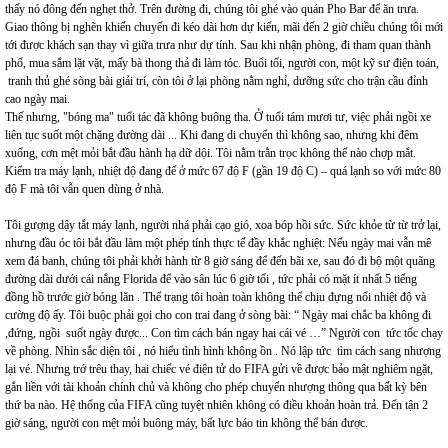
thấy nó đông đến nghẹt thở. Trên đường đi, chúng tôi ghé vào quán Pho Bar để ăn trưa.
Giao thông bị nghẽn khiến chuyến đi kéo dài hơn dự kiến, mãi đến 2 giờ chiều chúng tôi mới
tới được khách sạn thay vì giữa trưa như dự tính. Sau khi nhận phòng, đi tham quan thành
phố, mua sắm lặt vặt, mấy bà thong thả đi làm tóc. Buổi tối, người con, một kỹ sư điện toán,
tranh thủ ghé sòng bài giải trí, còn tôi ở lại phòng nằm nghỉ, dưỡng sức cho trận cầu đỉnh
cao ngày mai.
Thế nhưng, "bóng ma" tuổi tác đã không buông tha. Ở tuổi tám mươi tư, việc phải ngồi xe
liên tục suốt một chặng đường dài ... Khi đang di chuyển thì không sao, nhưng khi đêm
xuống, cơn mệt mỏi bắt đầu hành hạ dữ dội. Tôi nằm trằn trọc không thể nào chợp mắt.
Kiểm tra máy lạnh, nhiệt độ đang để ở mức 67 độ F (gần 19 độ C) – quá lạnh so với mức 80
độ F mà tôi vẫn quen dùng ở nhà.
Tôi gượng dậy tắt máy lạnh, người nhá phải cạo gió, xoa bóp hồi sức. Sức khỏe từ từ trở lại,
nhưng đầu óc tôi bắt đầu làm một phép tính thực tế đầy khắc nghiệt: Nếu ngày mai vẫn mê
xem đá banh, chúng tôi phải khởi hành từ 8 giờ sáng để đến bãi xe, sau đó đi bộ một quãng
đường dài dưới cái nắng Florida để vào sân lúc 6 giờ tối , tức phải có mặt ít nhất 5 tiếng
đồng hồ trước giờ bóng lăn . Thể trạng tôi hoàn toàn không thể chịu đựng nổi nhiệt độ và
cường độ ấy. Tôi buộc phải gọi cho con trai đang ở sòng bài: “ Ngày mai chắc ba không đi
,đứng, ngồi suốt ngày được... Con tìm cách bán ngay hai cái vé …” Người con tức tốc chạy
về phòng. Nhìn sắc diện tôi , nó hiểu tình hình không ồn . Nó lập tức tìm cách sang nhượng
lại vé. Nhưng trớ trêu thay, hai chiếc vé điện tử do FIFA gửi về được bảo mật nghiêm ngặt,
gắn liền với tài khoản chính chủ và không cho phép chuyển nhượng thông qua bất kỳ bên
thứ ba nào. Hệ thống của FIFA cũng tuyệt nhiên không có điều khoản hoàn trả. Đến tận 2
giờ sáng, người con mệt mỏi buông máy, bất lực báo tin không thể bán được.