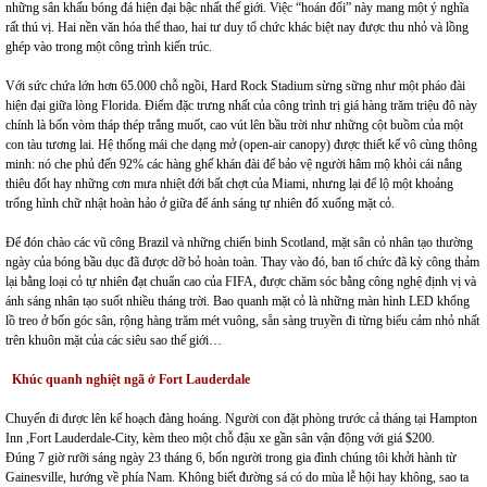
những sân khấu bóng đá hiện đại bậc nhất thế giới. Việc “hoán đổi” này mang một ý nghĩa
rất thú vị. Hai nền văn hóa thể thao, hai tư duy tổ chức khác biệt nay được thu nhỏ và lồng
ghép vào trong một công trình kiến trúc.
Với sức chứa lớn hơn 65.000 chỗ ngồi, Hard Rock Stadium sừng sững như một pháo đài
hiện đại giữa lòng Florida. Điểm đặc trưng nhất của công trình trị giá hàng trăm triệu đô này
chính là bốn vòm tháp thép trắng muốt, cao vút lên bầu trời như những cột buồm của một
con tàu tương lai. Hệ thống mái che dạng mở (open-air canopy) được thiết kế vô cùng thông
minh: nó che phủ đến 92% các hàng ghế khán đài để bảo vệ người hâm mộ khỏi cái nắng
thiêu đốt hay những cơn mưa nhiệt đới bất chợt của Miami, nhưng lại để lộ một khoảng
trống hình chữ nhật hoàn hảo ở giữa để ánh sáng tự nhiên đổ xuống mặt cỏ.
Để đón chào các vũ công Brazil và những chiến binh Scotland, mặt sân cỏ nhân tạo thường
ngày của bóng bầu dục đã được dỡ bỏ hoàn toàn. Thay vào đó, ban tổ chức đã kỳ công thảm
lại bằng loại cỏ tự nhiên đạt chuẩn cao của FIFA, được chăm sóc bằng công nghệ định vị và
ánh sáng nhân tạo suốt nhiều tháng trời. Bao quanh mặt cỏ là những màn hình LED khổng
lồ treo ở bốn góc sân, rộng hàng trăm mét vuông, sẵn sàng truyền đi từng biểu cảm nhỏ nhất
trên khuôn mặt của các siêu sao thế giới…
Khúc quanh nghiệt ngã ở Fort Lauderdale
Chuyến đi được lên kế hoạch đàng hoáng. Người con đặt phòng trước cả tháng tại Hampton
Inn ,Fort Lauderdale-City, kèm theo một chỗ đậu xe gần sân vận động với giá $200.
Đúng 7 giờ rưỡi sáng ngày 23 tháng 6, bốn người trong gia đình chúng tôi khởi hành từ
Gainesville, hướng về phía Nam. Không biết đường sá có do mùa lễ hội hay không, sao ta