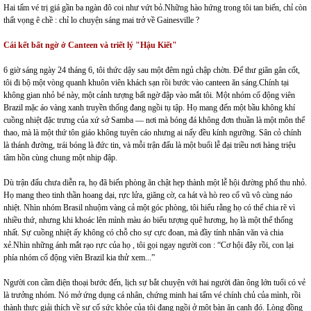
Hai tấm vé trị giá gần ba ngàn đô coi như vứt bỏ.Những hào hứng trong tôi tan biến, chỉ còn
thất vọng ê chề : chỉ lo chuyện sáng mai trở về Gainesville ?
Cái kết bất ngờ ở Canteen và triết lý "Hậu Kiết"
6 giờ sáng ngày 24 tháng 6, tôi thức dậy sau một đêm ngủ chập chờn. Để thư giãn gân cốt,
tôi đi bộ một vòng quanh khuôn viên khách sạn rồi bước vào canteen ăn sáng.Chính tại
không gian nhỏ bé này, một cảnh tượng bất ngờ đập vào mắt tôi. Một nhóm cổ động viên
Brazil mặc áo vàng xanh truyền thống đang ngồi tụ tập. Họ mang đến một bầu không khí
cuồng nhiệt đặc trưng của xứ sở Samba — nơi mà bóng đá không đơn thuần là một môn thể
thao, mà là một thứ tôn giáo không tuyên cáo nhưng ai nấy đều kính ngưỡng. Sân cỏ chính
là thánh đường, trái bóng là đức tin, và mỗi trận đấu là một buổi lễ đại triều nơi hàng triệu
tâm hồn cùng chung một nhịp đập.
Dù trận đấu chưa diễn ra, họ đã biến phòng ăn chật hẹp thành một lễ hội đường phố thu nhỏ.
Họ mang theo tinh thần hoang dại, rực lửa, giăng cờ, ca hát và hò reo cổ vũ vô cùng náo
nhiệt. Nhìn nhóm Brasil nhuộm vàng cả một góc phòng, tôi hiểu rằng họ có thể chia rẽ vì
nhiều thứ, nhưng khi khoác lên mình màu áo biểu tượng quê hương, họ là một thể thống
nhất. Sự cuồng nhiệt ấy không có chỗ cho sự cực đoan, mà đầy tính nhân văn và chia
xẻ.Nhìn những
ánh mắt rạo rực của họ , tôi gọi ngay người con : “Cơ hội đây rồi, con lại
phía nhóm cổ động viên Brazil kia thử xem...”
Người con cầm điện thoại bước đến, lịch sự bắt chuyện với hai người đàn ông lớn tuổi có vẻ
là trưởng nhóm. Nó mở ứng dụng cá nhân, chứng minh hai tấm vé chính chủ của mình, rồi
thành thực giải thích về sự cố sức khỏe của tôi đang ngồi ở một bàn ăn cạnh đó.
Lòng đồng