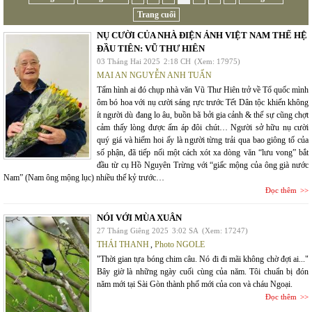
Trang cuối
NỤ CƯỜI CỦA NHÀ ĐIỆN ẢNH VIỆT NAM THẾ HỆ
ĐẦU TIÊN: VŨ THƯ HIÊN
03 Tháng Hai 2025
2:18 CH
(Xem: 17975)
MAI AN NGUYỄN ANH TUẤN
Tấm hình ai đó chụp nhà văn Vũ Thư Hiên trở về Tổ quốc mình
ôm bó hoa với nụ cười sáng rực trước Tết Dân tộc khiến không
ít người dù đang lo âu, buồn bã bởi gia cảnh & thế sự cũng chợt
cảm thấy lòng được ấm áp đôi chút… Người sở hữu nụ cười
quý giá và hiếm hoi ấy là người từng trải qua bao giông tố của
số phận, đã tiếp nối một cách xót xa dòng văn “lưu vong” bắt
đầu từ cụ Hồ Nguyên Trừng với “giấc mộng của ông già nước
Nam” (Nam ông mộng lục) nhiều thế kỷ trước…
Đọc thêm
NÓI VỚI MÙA XUÂN
27 Tháng Giêng 2025
3:02 SA
(Xem: 17247)
THÁI THANH
,
Photo NGOLE
"Thời gian tựa bóng chim câu. Nó đi đi mãi không chờ đợi ai..."
Bây giờ là những ngày cuối cùng của năm. Tôi chuẩn bị đón
năm mới tại Sài Gòn thành phố mới của con và cháu Ngoại.
Đọc thêm