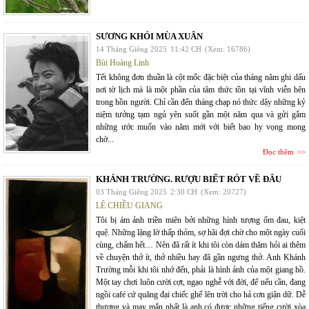
SƯƠNG KHÓI MÙA XUÂN
14 Tháng Giêng 2025
11:42 CH
(Xem: 16786)
Bùi Hoàng Linh
Tết không đơn thuần là cột mốc đặc biệt của tháng năm ghi dấu
nơi tờ lịch mà là một phần của tâm thức tồn tại vĩnh viễn bên
trong hồn người. Chỉ cần đến tháng chạp nó thức dậy những kỷ
niệm tưởng tạm ngủ yên suốt gần một năm qua và gửi gắm
những ước muốn vào năm mới với biết bao hy vọng mong
chờ...
Đọc thêm
KHÁNH TRƯỜNG. RƯỢU BIẾT RÓT VỀ ĐÂU
03 Tháng Giêng 2025
2:30 CH
(Xem: 20727)
LÊ CHIỀU GIANG
Tôi bị ám ảnh triền miên bởi những hình tượng ốm đau, kiệt
quệ. Những lặng lờ thấp thỏm, sợ hãi đợi chờ cho một ngày cuối
cùng, chấm hết… Nên đã rất ít khi tôi còn dám thăm hỏi ai thêm
về chuyện thở ít, thở nhiều hay đã gần ngưng thở. Anh Khánh
Trường mỗi khi tôi nhớ đến, phải là hình ảnh của một giang hồ.
Một tay chơi luôn cười cợt, ngạo nghễ với đời, để nếu cần, đang
ngồi café cứ quăng đại chiếc ghế lên trời cho hả cơn giận dữ. Dễ
thương và may mắn nhất là anh có được những tiếng cười xòa