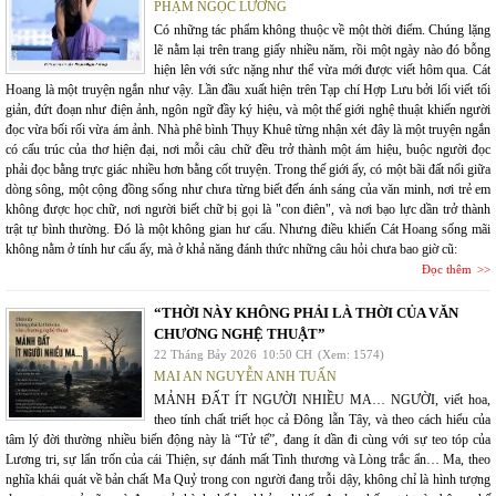
PHẠM NGỌC LƯƠNG
Có những tác phẩm không thuộc về một thời điểm. Chúng lặng
lẽ nằm lại trên trang giấy nhiều năm, rồi một ngày nào đó bỗng
hiện lên với sức nặng như thể vừa mới được viết hôm qua. Cát
Hoang là một truyện ngắn như vậy. Lần đầu xuất hiện trên Tạp chí Hợp Lưu bởi lối viết tối
giản, đứt đoạn như điện ảnh, ngôn ngữ đầy ký hiệu, và một thế giới nghệ thuật khiến người
đọc vừa bối rối vừa ám ảnh. Nhà phê bình Thụy Khuê từng nhận xét đây là một truyện ngắn
có cấu trúc của thơ hiện đại, nơi mỗi câu chữ đều trở thành một ám hiệu, buộc người đọc
phải đọc bằng trực giác nhiều hơn bằng cốt truyện. Trong thế giới ấy, có một bãi đất nổi giữa
dòng sông, một cộng đồng sống như chưa từng biết đến ánh sáng của văn minh, nơi trẻ em
không được học chữ, nơi người biết chữ bị gọi là "con điên", và nơi bạo lực dần trở thành
trật tự bình thường. Đó là một không gian hư cấu. Nhưng điều khiến Cát Hoang sống mãi
không nằm ở tính hư cấu ấy, mà ở khả năng đánh thức những câu hỏi chưa bao giờ cũ:
Đọc thêm
“THỜI NÀY KHÔNG PHẢI LÀ THỜI CỦA VĂN
CHƯƠNG NGHỆ THUẬT”
22 Tháng Bảy 2026
10:50 CH
(Xem: 1574)
MAI AN NGUYỄN ANH TUẤN
MẢNH ĐẤT ÍT NGƯỜI NHIỀU MA… NGƯỜI, viết hoa,
theo tính chất triết học cả Đông lẫn Tây, và theo cách hiểu của
tâm lý đời thường nhiều biến động này là “Tử tế”, đang ít dần đi cùng với sự teo tóp của
Lương tri, sự lẩn trốn của cái Thiện, sự đánh mất Tình thương và Lòng trắc ẩn… Ma, theo
nghĩa khái quát về bản chất Ma Quỷ trong con người đang trỗi dậy, không chỉ là hình tượng