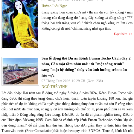
07 Tháng Tám 2026
11:05 CH
(Xem: 119)
Huỳnh Liễu Ngạn
tháng giêng hoa xoan chưa nở / thì em đã vội lấy chồng / mùi
hương còn đang dang dở / rụng đầy xuống cả dòng sông / ***
tháng hai ánh trăng vừa cũ / chênh chao ngõ vắng im lìm / em
không còn gì để nói / chỉ màu nắng nhạt qua tim /
Đọc thêm
Sau lễ động thổ Dự án Kênh Funan Techo Cách đây 2
năm, Cần một tầm nhìn mới: từ "một công trình"
sang "một hệ thống" thủy văn ảnh hưởng trên toàn
lưu vực
07 Tháng Tám 2026
10:29 CH
(Xem: 238)
NGÔ THẾ VINH
Lời dẫn nhập: Hai năm sau lễ động thổ ngày 5 tháng 8 năm 2024, Kênh Funan Techo vẫn
đang được thi công theo từng đoạn, chưa hoàn thành toàn tuyến khoảng 180 km. Tác giả
phân tích rõ dự án không chỉ là tuyến giao thông đường thủy đơn thuần mà còn là công trình
điều tiết nước đa mục tiêu, có nguy cơ ảnh hưởng đến chế độ lũ, phân phối phù sa và xâm
nhập mặn ở Đồng bằng sông Cửu Long. Đặc biệt, dự án đã vi phạm nghiêm trọng Điều 5
của Hiệp định Mekong 1995. Cam Bốt đã cố tình xếp kênh Funan Techo vào nhóm “dự án
trên dòng nhánh” để chỉ phải làm thủ tục Thông báo đơn giản, thay vì thực hiện thủ tục
Tham vấn trước (Prior Consultation) bắt buộc theo quy trình PNPCA. Thực tế, kênh kết nối