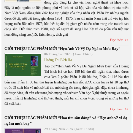
đóng góp đáng kể cho văn học, nghệ thuật và khoa học.
Đây là một nguồn tư liệu phong phú về lịch sử xã hội, văn hóa và chính trị của miền
Nam Việt Nam, đồng thời khắc họa sự nghiệp của từng nhân vật. Phần lớn những người
được đề cập nổi bật trong giai đoạn 1954 – 1975. Sau khi miền Nam thất thủ vào tay lực
lượng miền Bắc năm 1975, hầu hết họ đều bị giam giữ nhiều năm trong các trại cải tạo
cộng sản. Đến thập niên 1980, một số người đã sang Hoa Kỳ và đa phần vẫn tiếp tục
hoạt động sáng tạo.(TS. Eric Henry, dịch giả)
Đọc thêm
GIỚI THIỆU TÁC PHẨM MỚI “Hẹn Anh Về Vỹ Dạ Ngắm Mưa Bay”
06 Tháng Sáu 2025
(Xem: 13479)
Hoàng Thị Bích Hà
Tập thơ “Hẹn Anh Về Vỹ Dạ Ngắm Mưa Bay” của Hoàng
Thị Bích Hà có hơn 180 bài thơ dài ngắn khác nhau được
chia làm 2 phần: Phần 1: 80 bài thơ, Phần 2: 116 bài thơ
bốn câu. Phần 1: 80 bài thơ tuyển là những bài tâm đắc được chọn lọc ra từ 10 tập thơ
trước đã xuất bản và một số bài thơ mới sáng tác trong thời gian gần đây, chưa in nhưng
đã được đăng tải trên các trang báo mạng và website Văn học Nghệ thuật trong và ngoài
nước. Phần 2 là những khổ thơ yêu thích, mỗi bài chỉ chon 4 câu trong số những bài thơ
đã xuất bản.
Đọc thêm
GIỚI THIỆU TÁC PHẨM MỚI “Hoa tím sầu đông” và “Hẹn anh về vĩ dạ
ngắm mưa bay”
29 Tháng Năm 2025
(Xem: 15284)