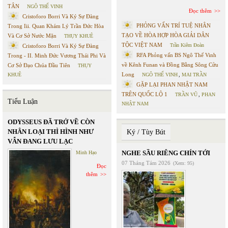
TÂN
NGÔ THẾ VINH
Đọc thêm
Cristoforo Borri Và Ký Sự Đàng
PHỎNG VẤN TRÍ TUỆ NHÂN
Trong Iii. Quan Khám Lý Trần Đức Hòa
TẠO VỀ HÒA HỢP HÒA GIẢI DÂN
Và Cơ Sở Nước Mặn
THỤY KHUÊ
TỘC VIỆT NAM
Trần Kiêm Đoàn
Cristoforo Borri Và Ký Sự Đàng
RFA Phỏng vấn BS Ngô Thế Vinh
Trong - II. Minh Đức Vương Thái Phi Và
về Kênh Funan và Đồng Bằng Sông Cửu
Cơ Sở Đạo Chúa Đầu Tiên
THỤY
Long
KHUÊ
NGÔ THẾ VINH
,
MAI TRẦN
GẶP LẠI PHAN NHẬT NAM
TRÊN QUỐC LỘ 1
TRẦN VŨ
,
PHAN
Tiểu Luận
NHẬT NAM
ODYSSEUS ĐÃ TRỞ VỀ CÒN
NHÂN LOẠI THÌ HÌNH NHƯ
Ký / Tùy Bút
VẪN ĐANG LƯU LẠC
NGHE SẦU RIÊNG CHÍN TỚI
Minh Hạo
07 Tháng Tám 2026
(Xem: 95)
Đọc
thêm