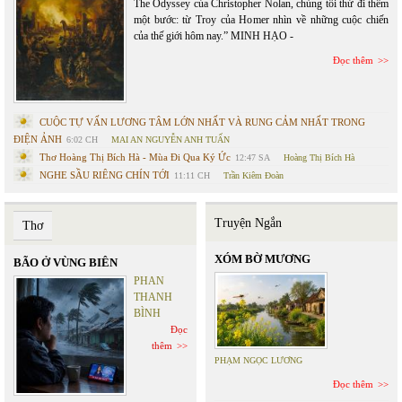
The Odyssey của Christopher Nolan, chúng tôi thử đi thêm
một bước: từ Troy của Homer nhìn về những cuộc chiến
của thế giới hôm nay.” MINH HẠO -
Đọc thêm
CUỘC TỰ VẤN LƯƠNG TÂM LỚN NHẤT VÀ RUNG CẢM NHẤT TRONG
ĐIỆN ẢNH
6:02 CH
MAI AN NGUYỄN ANH TUẤN
Thơ Hoàng Thị Bích Hà - Mùa Đi Qua Ký Ức
12:47 SA
Hoàng Thị Bích Hà
NGHE SẦU RIÊNG CHÍN TỚI
11:11 CH
Trần Kiêm Đoàn
Truyện Ngắn
Thơ
XÓM BỜ MƯƠNG
BÃO Ở VÙNG BIÊN
PHAN
THANH
BÌNH
Đọc
thêm
PHẠM NGỌC LƯƠNG
Đọc thêm