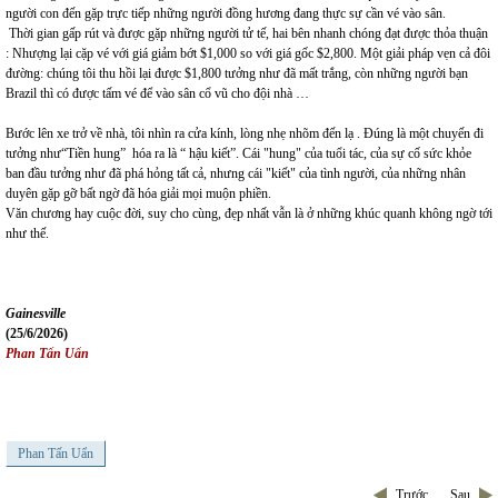
người con đến gặp trực tiếp những người đồng hương đang thực sự cần vé vào sân.
Thời gian gấp rút và được gặp những người tử tế, hai bên nhanh chóng đạt được thỏa thuận
: Nhượng lại cặp vé với giá giảm bớt $1,000 so với giá gốc $2,800. Một giải pháp vẹn cả đôi
đường: chúng tôi thu hồi lại được $1,800 tưởng như đã mất trắng, còn những người bạn
Brazil thì có được tấm vé để vào sân cổ vũ cho đội nhà …
Bước lên xe trở về nhà, tôi nhìn ra cửa kính, lòng nhẹ nhõm đến lạ . Đúng là một chuyến đi
tưởng như“Tiền hung” hóa ra là “ hậu kiết”. Cái "hung" của tuổi tác, của sự cố sức khỏe
ban đầu tưởng như đã phá hỏng tất cả, nhưng cái "kiết" của tình người, của những nhân
duyên gặp gỡ bất ngờ đã hóa giải mọi muộn phiền.
Văn chương hay cuộc đời, suy cho cùng, đẹp nhất vẫn là ở những khúc quanh không ngờ tới
như thế.
Gainesville
(25/6/2026)
Phan Tấn Uẩn
Phan Tấn Uẩn
Trước
Sau