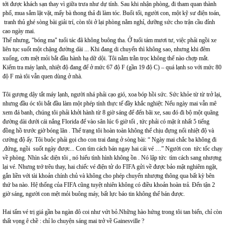
tới được khách sạn thay vì giữa trưa như dự tính. Sau khi nhận phòng, đi tham quan thành
phố, mua sắm lặt vặt, mấy bà thong thả đi làm tóc. Buổi tối, người con, một kỹ sư điện toán,
tranh thủ ghé sòng bài giải trí, còn tôi ở lại phòng nằm nghỉ, dưỡng sức cho trận cầu đỉnh
cao ngày mai.
Thế nhưng, "bóng ma" tuổi tác đã không buông tha. Ở tuổi tám mươi tư, việc phải ngồi xe
liên tục suốt một chặng đường dài ... Khi đang di chuyển thì không sao, nhưng khi đêm
xuống, cơn mệt mỏi bắt đầu hành hạ dữ dội. Tôi nằm trằn trọc không thể nào chợp mắt.
Kiểm tra máy lạnh, nhiệt độ đang để ở mức 67 độ F (gần 19 độ C) – quá lạnh so với mức 80
độ F mà tôi vẫn quen dùng ở nhà.
Tôi gượng dậy tắt máy lạnh, người nhá phải cạo gió, xoa bóp hồi sức. Sức khỏe từ từ trở lại,
nhưng đầu óc tôi bắt đầu làm một phép tính thực tế đầy khắc nghiệt: Nếu ngày mai vẫn mê
xem đá banh, chúng tôi phải khởi hành từ 8 giờ sáng để đến bãi xe, sau đó đi bộ một quãng
đường dài dưới cái nắng Florida để vào sân lúc 6 giờ tối , tức phải có mặt ít nhất 5 tiếng
đồng hồ trước giờ bóng lăn . Thể trạng tôi hoàn toàn không thể chịu đựng nổi nhiệt độ và
cường độ ấy. Tôi buộc phải gọi cho con trai đang ở sòng bài: “ Ngày mai chắc ba không đi
,đứng, ngồi suốt ngày được... Con tìm cách bán ngay hai cái vé …” Người con tức tốc chạy
về phòng. Nhìn sắc diện tôi , nó hiểu tình hình không ồn . Nó lập tức tìm cách sang nhượng
lại vé. Nhưng trớ trêu thay, hai chiếc vé điện tử do FIFA gửi về được bảo mật nghiêm ngặt,
gắn liền với tài khoản chính chủ và không cho phép chuyển nhượng thông qua bất kỳ bên
thứ ba nào. Hệ thống của FIFA cũng tuyệt nhiên không có điều khoản hoàn trả. Đến tận 2
giờ sáng, người con mệt mỏi buông máy, bất lực báo tin không thể bán được.
Hai tấm vé trị giá gần ba ngàn đô coi như vứt bỏ.Những hào hứng trong tôi tan biến, chỉ còn
thất vọng ê chề : chỉ lo chuyện sáng mai trở về Gainesville ?