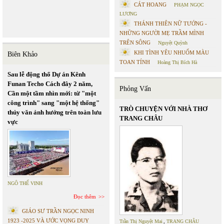
CÁT HOANG
PHẠM NGỌC
LƯƠNG
THÁNH THIÊN NỮ TƯỚNG -
NHỮNG NGƯỜI MẸ TRẦM MÌNH
TRÊN SÔNG
Nguyệt Quỳnh
KHI TÌNH YÊU NHUỐM MÀU
Biên Khảo
TOAN TÍNH
Hoàng Thị Bích Hà
Sau lễ động thổ Dự án Kênh
Funan Techo Cách đây 2 năm,
Phỏng Vấn
Cần một tầm nhìn mới: từ "một
công trình" sang "một hệ thống"
TRÒ CHUYỆN VỚI NHÀ THƠ
thủy văn ảnh hưởng trên toàn lưu
TRANG CHÂU
vực
NGÔ THẾ VINH
Đọc thêm
GIÁO SƯ TRẦN NGỌC NINH
1923 -2025 VÀ ƯỚC VỌNG DUY
Trần Thị Nguyệt Mai
,
TRANG CHÂU