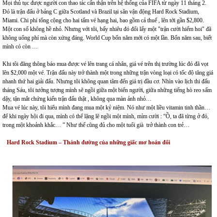
Mọi thủ tục được người con thao tác cẩn thận trên hệ thống của FIFA từ ngày 11 tháng 2.
Đó là trận đấu ở bảng C giữa Scotland và Brazil tại sân vận động Hard Rock Stadium,
Miami. Chi phí tổng cộng cho hai tấm vé hạng hai, bao gồm cả thuế , lên tới gần $2,800.
Một con số không hề nhỏ. Nhưng với tôi, bấy nhiêu đó đổi lấy một "trận cười hiếm hoi" đã
không uổng phí mà còn xứng đáng. World Cup bốn năm mới có một lần. Bốn năm sau, biết
mình có còn …
Khi tôi đăng thông báo mua được vé lên trang cá nhân, giá vé trên thị trường lúc đó đã vọt
lên $2,000 một vé. Trận đấu này trở thành một trong những trận vòng loại có tốc độ tăng giá
nhanh thứ hai giải đấu. Nhưng tôi không quan tâm đến giá trị đầu cơ. Nhìn vào lịch thi đấu
tháng Sáu, tôi tưởng tượng mình sẽ ngồi giữa một biển người, giữa những tiếng hò reo sấm
dậy, tận mắt chứng kiến trận đấu thật , không qua màn ảnh nhỏ…
Mua vé lúc này, tôi hiểu mình đang mua một kỷ niệm. Nó như một liều vitamin tinh thần…
để khi ngày hội đi qua, mình có thể lặng lẽ ngồi một mình, mỉm cười : “Ồ, ta đã từng ở đó,
trong một khoảnh khắc… ” Như thế cũng đủ cho một tuổi già trở thành con trẻ…
Hard Rock Stadium – Thánh đường của những giấc mơ hoán đổi