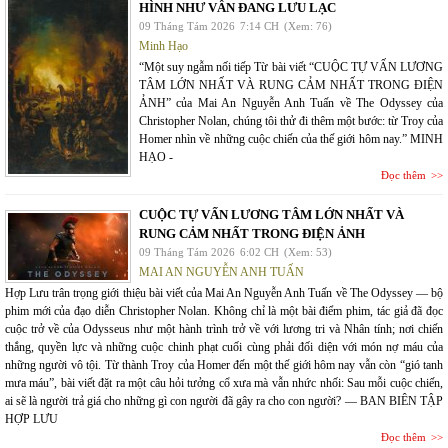
HÌNH NHƯ VẪN ĐANG LƯU LẠC
09 Tháng Tám 2026
7:14 CH
(Xem: 76)
Minh Hạo
“Một suy ngẫm nối tiếp Từ bài viết “CUỘC TỰ VẤN LƯƠNG
TÂM LỚN NHẤT VÀ RUNG CẢM NHẤT TRONG ĐIỆN
ẢNH” của Mai An Nguyễn Anh Tuấn về The Odyssey của
Christopher Nolan, chúng tôi thử đi thêm một bước: từ Troy của
Homer nhìn về những cuộc chiến của thế giới hôm nay.” MINH
HẠO -
Đọc thêm
CUỘC TỰ VẤN LƯƠNG TÂM LỚN NHẤT VÀ
RUNG CẢM NHẤT TRONG ĐIỆN ẢNH
09 Tháng Tám 2026
6:02 CH
(Xem: 53)
MAI AN NGUYỄN ANH TUẤN
Hợp Lưu trân trọng giới thiệu bài viết của Mai An Nguyễn Anh Tuấn về The Odyssey — bộ
phim mới của đạo diễn Christopher Nolan. Không chỉ là một bài điểm phim, tác giả đã đọc
cuộc trở về của Odysseus như một hành trình trở về với lương tri và Nhân tính; nơi chiến
thắng, quyền lực và những cuộc chinh phạt cuối cùng phải đối diện với món nợ máu của
những người vô tội. Từ thành Troy của Homer đến một thế giới hôm nay vẫn còn “gió tanh
mưa máu”, bài viết đặt ra một câu hỏi tưởng cổ xưa mà vẫn nhức nhối: Sau mỗi cuộc chiến,
ai sẽ là người trả giá cho những gì con người đã gây ra cho con người? — BAN BIÊN TẬP
HỢP LƯU
Đọc thêm