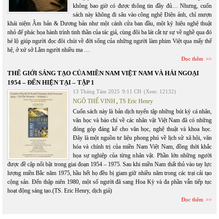
không bao giờ có được thông tin đầy đủ… Nhưng, cuốn
sách này không đi sâu vào công nghệ Điện ảnh, chỉ mượn
khái niệm Âm bản & Dương bản như một cánh cửa ban đầu, một ký hiệu nghệ thuật
nhỏ để phác họa hành trình tinh thần của tác giả, cùng đôi ba lát cắt tự sự về nghề qua đó
hé lộ giúp người đọc đôi chút về đời sống của những người làm phim Việt qua mấy thế
hệ, ở xứ sở Lắm người nhiều ma …
Đọc thêm
THẾ GIỚI SÁNG TẠO CỦA MIỀN NAM VIỆT NAM VÀ HẢI NGOẠI
1954 – ĐẾN HIỆN TẠI – TẬP 1
13 Tháng Tám 2025
9:11 CH
(Xem: 12132)
NGÔ THẾ VINH
,
TS Eric Henry
Cuốn sách này là bản dịch tuyển tập những bút ký cá nhân,
văn học và báo chí về các nhân vật Việt Nam đã có những
đóng góp đáng kể cho văn học, nghệ thuật và khoa học.
Đây là một nguồn tư liệu phong phú về lịch sử xã hội, văn
hóa và chính trị của miền Nam Việt Nam, đồng thời khắc
họa sự nghiệp của từng nhân vật. Phần lớn những người
được đề cập nổi bật trong giai đoạn 1954 – 1975. Sau khi miền Nam thất thủ vào tay lực
lượng miền Bắc năm 1975, hầu hết họ đều bị giam giữ nhiều năm trong các trại cải tạo
cộng sản. Đến thập niên 1980, một số người đã sang Hoa Kỳ và đa phần vẫn tiếp tục
hoạt động sáng tạo.(TS. Eric Henry, dịch giả)
Đọc thêm