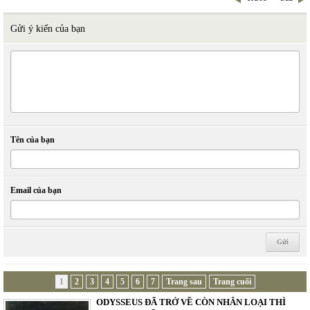
Gửi ý kiến của bạn
Tên của bạn
Email của bạn
1
2
3
4
5
6
7
Trang sau
Trang cuối
ODYSSEUS ĐÃ TRỞ VỀ CÒN NHÂN LOẠI THÌ