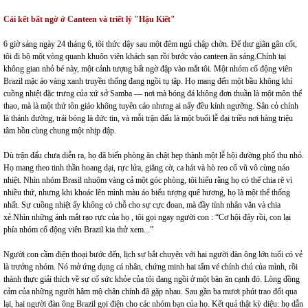
Cái kết bất ngờ ở Canteen và triết lý "Hậu Kiết"
6 giờ sáng ngày 24 tháng 6, tôi thức dậy sau một đêm ngủ chập chờn. Để thư giãn gân cốt,
tôi đi bộ một vòng quanh khuôn viên khách sạn rồi bước vào canteen ăn sáng.Chính tại
không gian nhỏ bé này, một cảnh tượng bất ngờ đập vào mắt tôi. Một nhóm cổ động viên
Brazil mặc áo vàng xanh truyền thống đang ngồi tụ tập. Họ mang đến một bầu không khí
cuồng nhiệt đặc trưng của xứ sở Samba — nơi mà bóng đá không đơn thuần là một môn thể
thao, mà là một thứ tôn giáo không tuyên cáo nhưng ai nấy đều kính ngưỡng. Sân cỏ chính
là thánh đường, trái bóng là đức tin, và mỗi trận đấu là một buổi lễ đại triều nơi hàng triệu
tâm hồn cùng chung một nhịp đập.
Dù trận đấu chưa diễn ra, họ đã biến phòng ăn chật hẹp thành một lễ hội đường phố thu nhỏ.
Họ mang theo tinh thần hoang dại, rực lửa, giăng cờ, ca hát và hò reo cổ vũ vô cùng náo
nhiệt. Nhìn nhóm Brasil nhuộm vàng cả một góc phòng, tôi hiểu rằng họ có thể chia rẽ vì
nhiều thứ, nhưng khi khoác lên mình màu áo biểu tượng quê hương, họ là một thể thống
nhất. Sự cuồng nhiệt ấy không có chỗ cho sự cực đoan, mà đầy tính nhân văn và chia
xẻ.Nhìn những
ánh mắt rạo rực của họ , tôi gọi ngay người con : “Cơ hội đây rồi, con lại
phía nhóm cổ động viên Brazil kia thử xem...”
Người con cầm điện thoại bước đến, lịch sự bắt chuyện với hai người đàn ông lớn tuổi có vẻ
là trưởng nhóm. Nó mở ứng dụng cá nhân, chứng minh hai tấm vé chính chủ của mình, rồi
thành thực giải thích về sự cố sức khỏe của tôi đang ngồi ở một bàn ăn cạnh đó.
Lòng đồng
cảm của những người hâm mộ chân chính đã gặp nhau. Sau gần ba mươi phút trao đổi qua
lại, hai người đàn ông Brazil gọi điện cho các nhóm bạn của họ. Kết quả thật kỳ diệu: họ dẫn