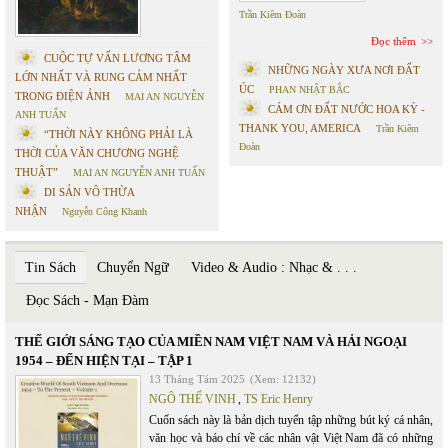
Trần Kiêm Đoàn
Đọc thêm
CUỘC TỰ VẤN LƯƠNG TÂM
NHỮNG NGÀY XƯA NƠI ĐẤT
LỚN NHẤT VÀ RUNG CẢM NHẤT
ÚC
PHAN NHẬT BẮC
TRONG ĐIỆN ẢNH
MAI AN NGUYỄN
CÁM ƠN ĐẤT NƯỚC HOA KỲ -
ANH TUẤN
THANK YOU, AMERICA
Trần Kiêm
“THỜI NÀY KHÔNG PHẢI LÀ
Đoàn
THỜI CỦA VĂN CHƯƠNG NGHỆ
THUẬT”
MAI AN NGUYỄN ANH TUẤN
DI SẢN VÔ THỪA
NHẬN
Nguyễn Công Khanh
Tin Sách
Chuyển Ngữ
Video & Audio : Nhạc & . . .
Đọc Sách - Mạn Đàm
THẾ GIỚI SÁNG TẠO CỦA MIỀN NAM VIỆT NAM VÀ HẢI NGOẠI
1954 – ĐẾN HIỆN TẠI – TẬP 1
13 Tháng Tám 2025
(Xem: 12132)
NGÔ THẾ VINH
,
TS Eric Henry
Cuốn sách này là bản dịch tuyển tập những bút ký cá nhân,
văn học và báo chí về các nhân vật Việt Nam đã có những