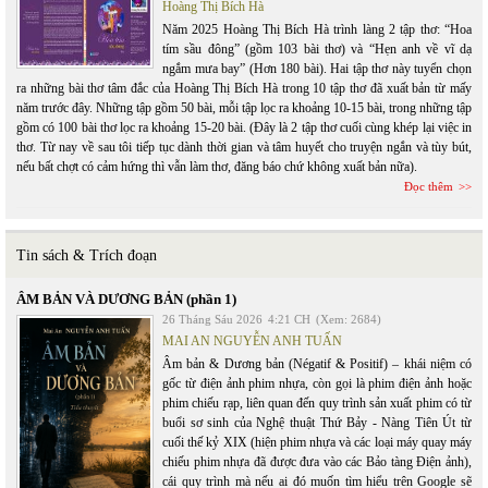
Hoàng Thị Bích Hà
Năm 2025 Hoàng Thị Bích Hà trình làng 2 tập thơ: “Hoa
tím sầu đông” (gồm 103 bài thơ) và “Hẹn anh về vĩ dạ
ngắm mưa bay” (Hơn 180 bài). Hai tập thơ này tuyển chọn
ra những bài thơ tâm đắc của Hoàng Thị Bích Hà trong 10 tập thơ đã xuất bản từ mấy
năm trước đây. Những tập gồm 50 bài, mỗi tập lọc ra khoảng 10-15 bài, trong những tập
gồm có 100 bài thơ lọc ra khoảng 15-20 bài. (Đây là 2 tập thơ cuối cùng khép lại việc in
thơ. Từ nay về sau tôi tiếp tục dành thời gian và tâm huyết cho truyện ngắn và tùy bút,
nếu bất chợt có cảm hứng thì vẫn làm thơ, đăng báo chứ không xuất bản nữa).
Đọc thêm
Tin sách & Trích đoạn
ÂM BẢN VÀ DƯƠNG BẢN (phần 1)
26 Tháng Sáu 2026
4:21 CH
(Xem: 2684)
MAI AN NGUYỄN ANH TUẤN
Âm bản & Dương bản (Négatif & Positif) – khái niệm có
gốc từ điện ảnh phim nhựa, còn gọi là phim điện ảnh hoặc
phim chiếu rạp, liên quan đến quy trình sản xuất phim có từ
buổi sơ sinh của Nghệ thuật Thứ Bảy - Nàng Tiên Út từ
cuối thế kỷ XIX (hiện phim nhựa và các loại máy quay máy
chiếu phim nhựa đã được đưa vào các Bảo tàng Điện ảnh),
cái quy trình mà nếu ai đó muốn tìm hiểu trên Google sẽ