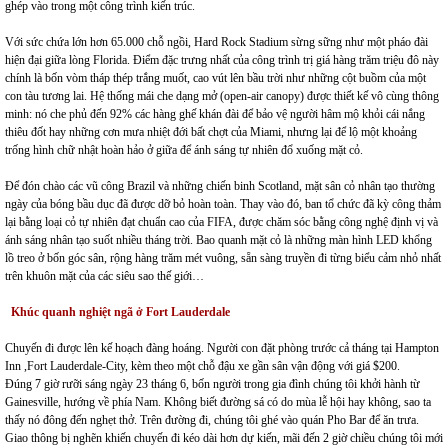
ghép vào trong một công trình kiến trúc.
Với sức chứa lớn hơn 65.000 chỗ ngồi, Hard Rock Stadium sừng sững như một pháo đài
hiện đại giữa lòng Florida. Điểm đặc trưng nhất của công trình trị giá hàng trăm triệu đô này
chính là bốn vòm tháp thép trắng muốt, cao vút lên bầu trời như những cột buồm của một
con tàu tương lai. Hệ thống mái che dạng mở (open-air canopy) được thiết kế vô cùng thông
minh: nó che phủ đến 92% các hàng ghế khán đài để bảo vệ người hâm mộ khỏi cái nắng
thiêu đốt hay những cơn mưa nhiệt đới bất chợt của Miami, nhưng lại để lộ một khoảng
trống hình chữ nhật hoàn hảo ở giữa để ánh sáng tự nhiên đổ xuống mặt cỏ.
Để đón chào các vũ công Brazil và những chiến binh Scotland, mặt sân cỏ nhân tạo thường
ngày của bóng bầu dục đã được dỡ bỏ hoàn toàn. Thay vào đó, ban tổ chức đã kỳ công thảm
lại bằng loại cỏ tự nhiên đạt chuẩn cao của FIFA, được chăm sóc bằng công nghệ định vị và
ánh sáng nhân tạo suốt nhiều tháng trời. Bao quanh mặt cỏ là những màn hình LED khổng
lồ treo ở bốn góc sân, rộng hàng trăm mét vuông, sẵn sàng truyền đi từng biểu cảm nhỏ nhất
trên khuôn mặt của các siêu sao thế giới…
Khúc quanh nghiệt ngã ở Fort Lauderdale
Chuyến đi được lên kế hoạch đàng hoáng. Người con đặt phòng trước cả tháng tại Hampton
Inn ,Fort Lauderdale-City, kèm theo một chỗ đậu xe gần sân vận động với giá $200.
Đúng 7 giờ rưỡi sáng ngày 23 tháng 6, bốn người trong gia đình chúng tôi khởi hành từ
Gainesville, hướng về phía Nam. Không biết đường sá có do mùa lễ hội hay không, sao ta
thấy nó đông đến nghẹt thở. Trên đường đi, chúng tôi ghé vào quán Pho Bar để ăn trưa.
Giao thông bị nghẽn khiến chuyến đi kéo dài hơn dự kiến, mãi đến 2 giờ chiều chúng tôi mới