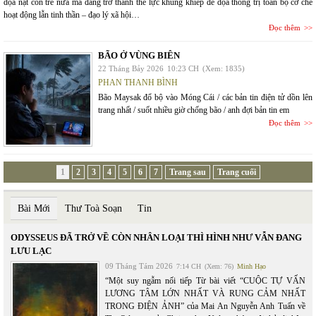
dọa nạt con trẻ nữa mà đang trở thành thế lực khủng khiếp đe dọa thống trị toàn bộ cơ chế
hoạt động lẫn tinh thần – đạo lý xã hội…
Đọc thêm
BÃO Ở VÙNG BIÊN
22 Tháng Bảy 2026
10:23 CH
(Xem: 1835)
PHAN THANH BÌNH
Bão Maysak đổ bộ vào Móng Cái / các bản tin điện tử dồn lên
trang nhất / suốt nhiều giờ chống bão / anh đợi bản tin em
Đọc thêm
1
2
3
4
5
6
7
Trang sau
Trang cuối
Bài Mới
Thư Toà Soạn
Tin
ODYSSEUS ĐÃ TRỞ VỀ CÒN NHÂN LOẠI THÌ HÌNH NHƯ VẪN ĐANG
LƯU LẠC
09 Tháng Tám 2026
7:14 CH
(Xem: 76)
Minh Hạo
“Một suy ngẫm nối tiếp Từ bài viết “CUỘC TỰ VẤN
LƯƠNG TÂM LỚN NHẤT VÀ RUNG CẢM NHẤT
TRONG ĐIỆN ẢNH” của Mai An Nguyễn Anh Tuấn về