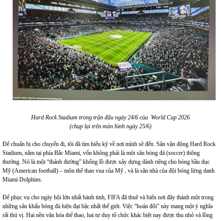
Hard Rock Stadium trong trận đấu ngày 24/6 của World Cup 2026
(chụp lại trên màn hình ngày 25/6)
Để chuẩn bị cho chuyến đi, tôi đã tìm hiểu kỹ về nơi mình sẽ đến. Sân vận động Hard Rock
Stadium, nằm tại phía Bắc Miami, vốn không phải là một sân bóng đá (soccer) thông
thường. Nó là một “thánh đường” khổng lồ được xây dựng dành riêng cho bóng bầu dục
Mỹ (American football) – môn thể thao vua của Mỹ , và là sân nhà của đội bóng lừng danh
Miami Dolphins.
Để phục vụ cho ngày hội lớn nhất hành tinh, FIFA đã thuê và biến nơi đây thành một trong
những sân khấu bóng đá hiện đại bậc nhất thế giới. Việc “hoán đổi” này mang một ý nghĩa
rất thú vị. Hai nền văn hóa thể thao, hai tư duy tổ chức khác biệt nay được thu nhỏ và lồng