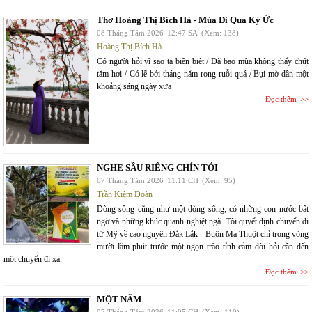
Thơ Hoàng Thị Bích Hà - Mùa Đi Qua Ký Ức
08 Tháng Tám 2026
12:47 SA
(Xem: 138)
Hoàng Thị Bích Hà
Có người hỏi vì sao ta biền biệt / Đã bao mùa không thấy chút
tăm hơi / Có lẽ bởi tháng năm rong ruỗi quá / Bụi mờ dần một
khoảng sáng ngày xưa
Đọc thêm
NGHE SẦU RIÊNG CHÍN TỚI
07 Tháng Tám 2026
11:11 CH
(Xem: 95)
Trần Kiêm Đoàn
Dòng sống cũng như một dòng sông; có những con nước bất
ngờ và những khúc quanh nghiệt ngã. Tôi quyết định chuyến đi
từ Mỹ về cao nguyên Đắk Lắk - Buôn Ma Thuột chỉ trong vòng
mười lăm phút trước một ngọn trào tỉnh cảm đòi hỏi cần đến
một chuyến đi xa.
Đọc thêm
MỘT NĂM