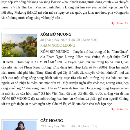
trực tiếp với sông Mekong và sông Bassac – hai nhánh mang nước dòng chính – và chuyển
nước ra Vịnh Thái Lan. Việc né tránh Điều 5 không chỉ làm suy yếu cơ chế hợp tác của Ủy
hội sông Mekong (MRC) mà còn mở ra nguy cơ các quốc gia khác noi theo, phá vỡ nguyên
tắc sử dụng nước công bằng và hợp lý trên ...
Đọc thêm
XÓM BỜ MƯƠNG
30 Tháng Bảy 2026
1:56 CH
(Xem: 899)
PHẠM NGỌC LƯƠNG
XÓM BỜ MƯƠNG – Truyện thứ hai trong bộ ba "Tam Quan"
của Phạm Ngọc Lương. Hôm qua, chúng tôi giới thiệu CÁT
HOANG. Hôm nay là XÓM BỜ MƯƠNG – truyện ngắn thứ hai trong bộ ba Tam Quan
của nhà văn trẻ Phạm Ngọc Lương, từng đăng trên Hợp Lưu số 87 (2006). Hơn hai mươi
năm trước, nhà phê bình Thụy Khuê đã gọi đây là "một câu chuyện cổ tích kinh dị", nơi cái
chết của một dòng sông song hành với sự mục rữa của môi trường, sự tha hóa của con
người và số phận bi thảm của một đứa trẻ. Một truyện ngắn đầy chất thơ, nhưng càng đẹp
càng khiến người đọc rùng mình. Hai mươi năm đã trôi qua. Dòng sông trong truyện có còn
là một ẩn dụ của hôm nay? Xã hội Việt Nam đã thay đổi đến đâu trước những vấn đề mà
XÓM BỜ MƯƠNG đặt ra: môi trường, bạo lực, sự vô cảm, và phẩm giá con người? Chúng
tôi xin giới thiệu lại truyện ngắn này. Câu trả lời, có lẽ, xin dành cho mỗi bạn đọc.
Đọc thêm
CÁT HOANG
29 Tháng Bảy 2026
3:34 CH
(Xem: 971)