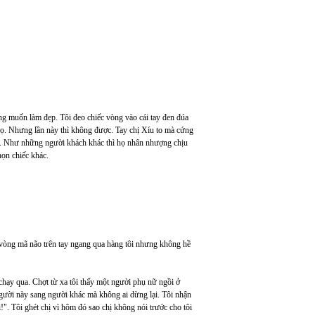
ẳng muốn làm đẹp. Tôi đeo chiếc vòng vào cái tay đen đúa
y họ. Nhưng lần này thì không được. Tay chị Xíu to mà cứng
gay. Như những người khách khác thì họ nhân nhượng chịu
họn chiếc khác.
c vòng mã não trên tay ngang qua hàng tôi nhưng không hề
chạy qua. Chợt từ xa tôi thấy một người phụ nữ ngồi ở
gười này sang người khác mà không ai dừng lại. Tôi nhận
i!". Tôi ghét chị vì hôm đó sao chị không nói trước cho tôi