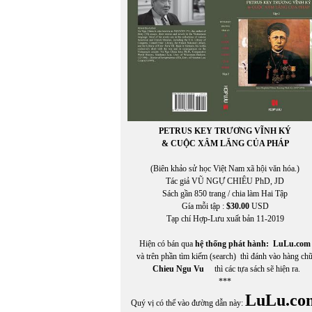
PETRUS KEY TRƯƠNG VĨNH KÝ
& CUỘC XÂM LĂNG CỦA PHÁP
(Biên khảo sử học Việt Nam xã hội văn hóa.)
Tác giả VŨ NGỰ CHIÊU PhD, JD
Sách gần 850 trang / chia làm Hai Tập
Gía mỗi tập :
$30.00
USD
Tạp chí Hợp-Lưu xuất bản 11-2019
Hiện có bán qua
hệ thống phát hành:
LuLu.com
và trên phần tìm kiếm (search) thì đánh vào hàng ch
Chieu Ngu Vu
thì các tựa sách sẽ hiện ra.
***
LuLu.co
Quý vị có thể vào đường dẫn này: