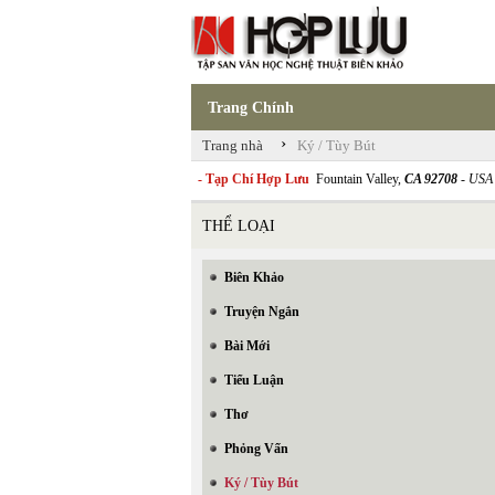
Trang Chính
›
Trang nhà
Ký / Tùy Bút
- Tạp Chí Hợp Lưu
Fountain Valley,
CA 92708
- USA
THỂ LOẠI
Biên Khảo
Truyện Ngắn
Bài Mới
Tiểu Luận
Thơ
Phỏng Vấn
Ký / Tùy Bút