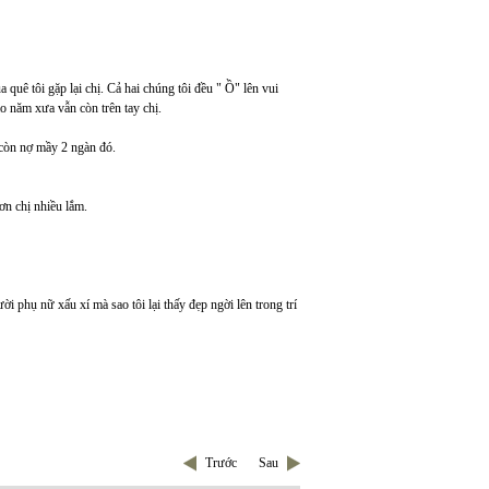
quê tôi gặp lại chị. Cả hai chúng tôi đều " Ồ" lên vui
o năm xưa vẫn còn trên tay chị.
 còn nợ mầy 2 ngàn đó.
n chị nhiều lắm.
ời phụ nữ xấu xí mà sao tôi lại thấy đẹp ngời lên trong trí
Trước
Sau