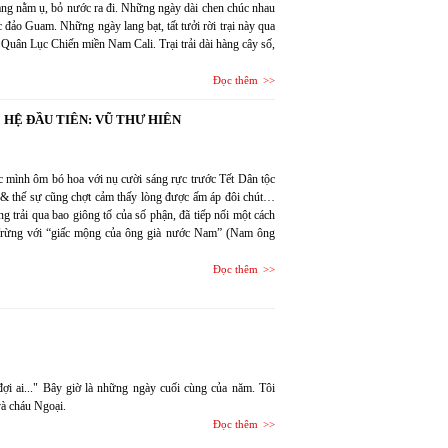
đang nằm ụ, bỏ nước ra đi. Những ngày dài chen chúc nhau
c đảo Guam. Những ngày lang bạt, tất tưởi rời trại này qua
y Quân Lục Chiến miền Nam Cali. Trại trải dài hàng cây số,
Đọc thêm
 HỆ ĐẦU TIÊN: VŨ THƯ HIÊN
 mình ôm bó hoa với nụ cười sáng rực trước Tết Dân tộc
h & thế sự cũng chợt cảm thấy lòng được ấm áp đôi chút…
g trải qua bao giông tố của số phận, đã tiếp nối một cách
Trừng với “giấc mộng của ông già nước Nam” (Nam ông
Đọc thêm
ợi ai..." Bây giờ là những ngày cuối cùng của năm. Tôi
và cháu Ngoại.
Đọc thêm