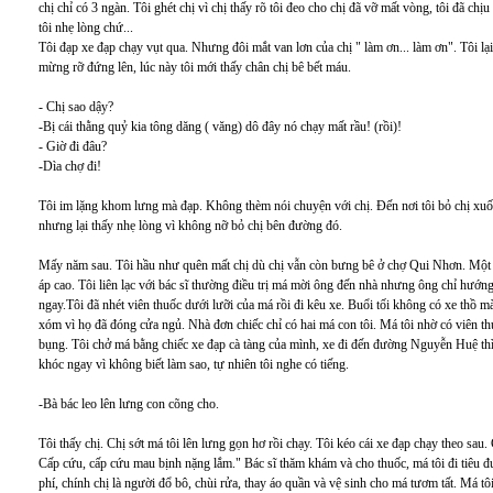
chị chỉ có 3 ngàn. Tôi ghét chị vì chị thấy rõ tôi đeo cho chị đã vỡ mất vòng, tôi đã chịu 
tôi nhẹ lòng chứ...
Tôi đạp xe đạp chạy vụt qua. Nhưng đôi mắt van lơn của chị " làm ơn... làm ơn". Tôi lạ
mừng rỡ đứng lên, lúc này tôi mới thấy chân chị bê bết máu.
- Chị sao dậy?
-Bị cái thằng quỷ kia tông dăng ( văng) dô đây nó chạy mất rầu! (rồi)!
- Giờ đi đâu?
-Dìa chợ đi!
Tôi im lặng khom lưng mà đạp. Không thèm nói chuyện với chị. Đến nơi tôi bỏ chị xuốn
nhưng lại thấy nhẹ lòng vì không nỡ bỏ chị bên đường đó.
Mấy năm sau. Tôi hầu như quên mất chị dù chị vẫn còn bưng bê ở chợ Qui Nhơn. Một đê
áp cao. Tôi liên lạc với bác sĩ thường điều trị má mời ông đến nhà nhưng ông chỉ hướn
ngay.Tôi đã nhét viên thuốc dưới lưỡi của má rồi đi kêu xe. Buổi tối không có xe thồ m
xóm vì họ đã đóng cửa ngủ. Nhà đơn chiếc chỉ có hai má con tôi. Má tôi nhờ có viên t
bụng. Tôi chở má bằng chiếc xe đạp cà tàng của mình, xe đi đến đường Nguyễn Huệ th
khóc ngay vì không biết làm sao, tự nhiên tôi nghe có tiếng.
-Bà bác leo lên lưng con cõng cho.
Tôi thấy chị. Chị sớt má tôi lên lưng gọn hơ rồi chạy. Tôi kéo cái xe đạp chạy theo sau
Cấp cứu, cấp cứu mau bịnh nặng lắm." Bác sĩ thăm khám và cho thuốc, má tôi đi tiêu đư
phí, chính chị là người đổ bô, chùi rửa, thay áo quần và vệ sinh cho má tươm tất. Má tôi