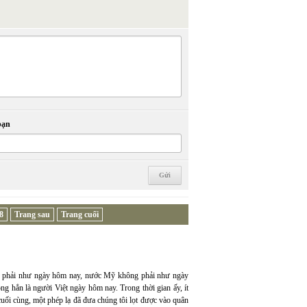
bạn
8
Trang sau
Trang cuối
ông phải như ngày hôm nay, nước Mỹ không phải như ngày
g hẳn là người Việt ngày hôm nay. Trong thời gian ấy, ít
 cuối cùng, một phép lạ đã đưa chúng tôi lọt được vào quân