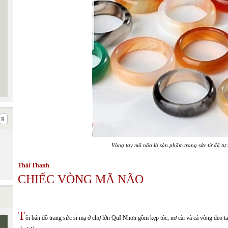
Vòng tay mã não là sản phẩm trang sức từ đá tự 
Thái Thanh
CHIẾC VÒNG MÃ NÃO
T
ôi bán đồ trang sức si mạ ở chợ lớn QuI Nhơn gồm kẹp tóc, nơ cài và cả vòng đeo tay