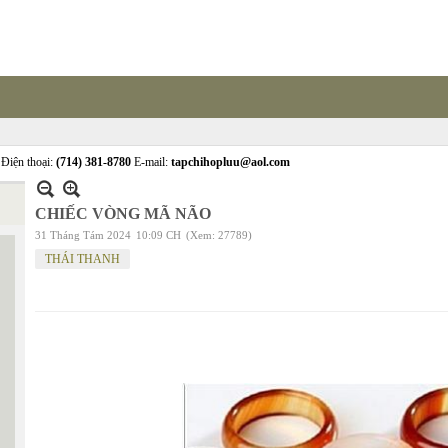
Điện thoại:
(714) 381-8780
E-mail:
tapchihopluu@aol.com
CHIẾC VÒNG MÃ NÃO
31 Tháng Tám 2024
10:09 CH
(Xem: 27789)
THÁI THANH