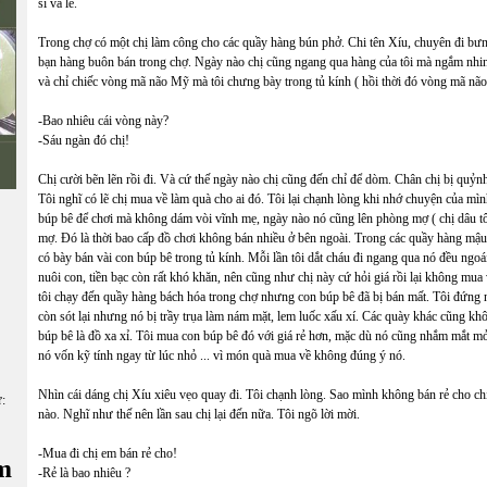
sỉ và lẻ.
Trong chợ có một chị làm công cho các quầy hàng bún phở. Chi tên Xíu, chuyên đi bưng 
bạn hàng buôn bán trong chợ. Ngày nào chị cũng ngang qua hàng của tôi mà ngắm nhin. 
và chỉ chiếc vòng mã não Mỹ mà tôi chưng bày trong tủ kính ( hồi thời đó vòng mã não 
-Bao nhiêu cái vòng này?
-Sáu ngàn đó chị!
Chị cười bẽn lẽn rồi đi. Và cứ thế ngày nào chị cũng đến chỉ để dòm. Chân chị bị quỷn
Tôi nghĩ có lẽ chị mua về làm quà cho ai đó. Tôi lại chạnh lòng khi nhớ chuyện của mì
búp bê để chơi mà không dám vòi vĩnh mẹ, ngày nào nó cũng lên phòng mợ ( chị dâu tô
mợ. Đó là thời bao cấp đồ chơi không bán nhiều ở bên ngoài. Trong các quầy hàng mậu
có bày bán vài con búp bê trong tủ kính. Mỗi lần tôi dắt cháu đi ngang qua nó đều ngoái
nuôi con, tiền bạc còn rất khó khăn, nên cũng như chị này cứ hỏi giá rồi lại không mua
tôi chạy đến quầy hàng bách hóa trong chợ nhưng con búp bê đã bị bán mất. Tôi đứng n
còn sót lại nhưng nó bị trầy trụa làm nám mặt, lem luốc xấu xí. Các quày khác cũng kh
búp bê là đồ xa xỉ. Tôi mua con búp bê đó với giá rẻ hơn, mặc dù nó cũng nhắm mắt mở
nó vốn kỹ tính ngay từ lúc nhỏ ... vì món quà mua về không đúng ý nó.
Nhìn cái dáng chị Xíu xiêu vẹo quay đi. Tôi chạnh lòng. Sao mình không bán rẻ cho c
ữ:
nào. Nghĩ như thế nên lần sau chị lại đến nữa. Tôi ngõ lời mời.
-Mua đi chị em bán rẻ cho!
m
-Rẻ là bao nhiêu ?