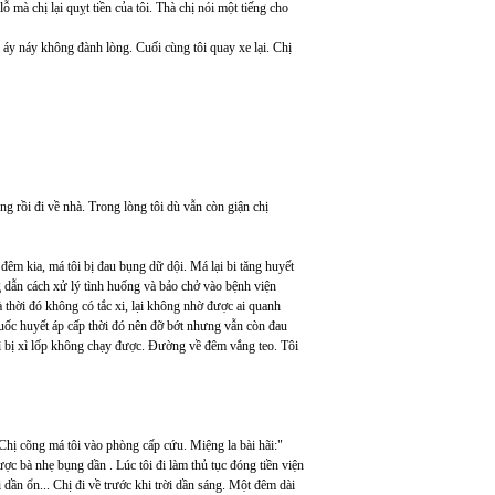
lỗ mà chị lại quỵt tiền của tôi. Thà chị nói một tiếng cho
i áy náy không đành lòng. Cuối cùng tôi quay xe lại. Chị
g rồi đi về nhà. Trong lòng tôi dù vẫn còn giận chị
m kia, má tôi bị đau bụng dữ dội. Má lại bi tăng huyết
g dẫn cách xử lý tình huống và bảo chở vào bệnh viện
à thời đó không có tắc xi, lại không nhờ được ai quanh
huốc huyết áp cấp thời đó nên đỡ bớt nhưng vẫn còn đau
ì bị xì lốp không chạy được. Đường về đêm vắng teo. Tôi
. Chị cõng má tôi vào phòng cấp cứu. Miệng la bài hãi:"
ợc bà nhẹ bụng dần . Lúc tôi đi làm thủ tục đóng tiền viện
 dần ổn... Chị đi về trước khi trời dần sáng. Một đêm dài