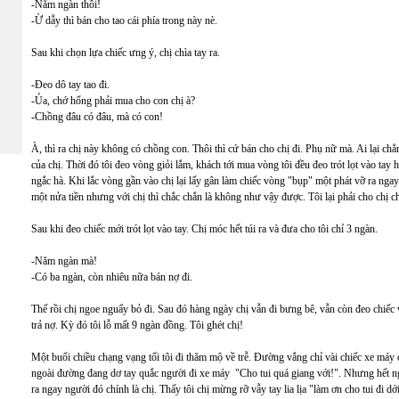
-Năm ngàn thôi!
-Ừ dẫy thì bán cho tao cái phía trong này nè.
Sau khi chọn lựa chiếc ưng ý, chị chìa tay ra.
-Đeo dô tay tao đi.
-Ủa, chớ hổng phải mua cho con chị à?
-Chồng đâu có đâu, mà có con!
À, thì ra chị này không có chồng con. Thôi thì cứ bán cho chị đi. Phụ nữ mà. Ai lại ch
của chị. Thời đó tôi đeo vòng giỏi lắm, khách tới mua vòng tôi đều đeo trót lọt vào ta
ngắc hà. Khi lắc vòng gần vào chị lại lấy gân làm chiếc vòng "bụp" một phát vỡ ra n
một nửa tiền nhưng với chị thì chắc chắn là không như vậy được. Tôi lại phải cho chị c
Sau khi đeo chiếc mới trót lọt vào tay. Chị móc hết túi ra và đưa cho tôi chỉ 3 ngàn.
-Năm ngàn mà!
-Có ba ngàn, còn nhiêu nữa bán nợ đi.
Thế rồi chị ngoe nguẩy bỏ đi. Sau đó hàng ngày chị vẫn đi bưng bê, vẫn còn đeo chiế
trả nợ. Kỳ đó tôi lỗ mất 9 ngàn đồng. Tôi ghét chị!
Một buổi chiều chạng vạng tối tôi đi thăm mộ về trễ. Đường vắng chỉ vài chiếc xe máy 
ngoài đường đang dơ tay quắc người đi xe máy "Cho tui quá giang với!". Nhưng hết n
ra ngay người đó chính là chị. Thấy tôi chị mừng rỡ vẫy tay lia lịa "làm ơn cho tui đi dớ