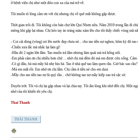
ở bệnh viện chị như một đứa con xa của má trở về.
Tôi muốn tỏ lòng cảm ơn với chị nhưng chị về quê mất không gặp được.
Thời gian trôi đi. Tôi không còn bán chợ lớn Qui Nhơn nữa. Năm 2019 trong lần đi chùa 
mừng khi gặp lại nhau. Chị kéo tay áo tràng màu xám lên cho tôi thấy chiếc vòng mã nã
- Coi cái dòng (vòng) nó lên nước đẹp chưa nè... cho tao tiền nợ nghen, hôm kỳ đó tao
-Chiện xưa lắc mà nhắc lại làm gì!
-Hầu đó 2 ngàn lớn lắm. Tao muốn trả lắm nhưng làm quài mà trả hổng nổi.
-Em phải cảm ơn chị nhiều hơn chứ ... nhờ chị mà đêm đó má em được cứu sống. Cảm ơ
-Có gì đâu, bà má mầy bã nhẹ hìu hà. Tao ở nhà quê tao làm quen rầu. Giờ bác sao rầu?
-Má em mất rồi. Em nhớ ơn chị lắm. Chị cầm ít tiền nè cho em dzui
-Mầy cho tao tiền tao nợ là quý rầu... chớ không tao nợ mầy kiếp sau trả sặc sừ.
Duyên trời. Tôi và chị lại gặp nhau và lại chia tay. Tôi ấm lòng khi nhớ đến chị. Một ngư
nhớ của tôi khiến tôi yêu chị.
Thai Thanh
THÁI THANH