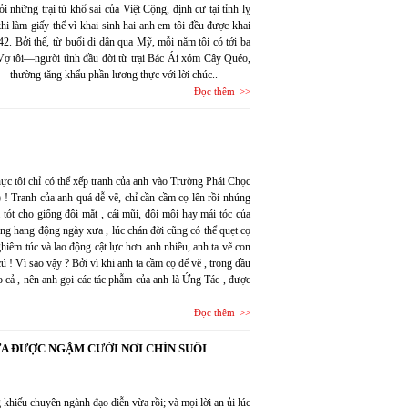
 những trại tù khổ sai của Việt Cộng, định cư tại tỉnh lỵ
hi làm giấy thế vì khai sinh hai anh em tôi đều được khai
942. Bởi thế, từ buổi di dân qua Mỹ, mỗi năm tôi có tới ba
. Vợ tôi—người tình đầu đời từ trại Bác Ái xóm Cây Quéo,
thường tăng khẩu phần lương thực với lời chúc..
Đọc thêm
thực tôi chỉ có thể xếp tranh của anh vào Trường Phái Chọc
! Tranh của anh quá dễ vẽ, chỉ cần cầm cọ lên rồi nhúng
 tót cho giống đôi mắt , cái mũi, đôi môi hay mái tóc của
ong hang động ngày xưa , lúc chán đời cũng có thể quẹt cọ
êm túc và lao động cật lực hơn anh nhiều, anh ta vẽ con
 ! Vì sao vậy ? Bởi vì khi anh ta cầm cọ để vẽ , trong đầu
 cả , nên anh gọi các tác phẫm của anh là Ứng Tác , được
Đọc thêm
A ĐƯỢC NGẬM CƯỜI NƠI CHÍN SUỐI
g khiếu chuyên ngành đạo diễn vừa rồi; và mọi lời an ủi lúc