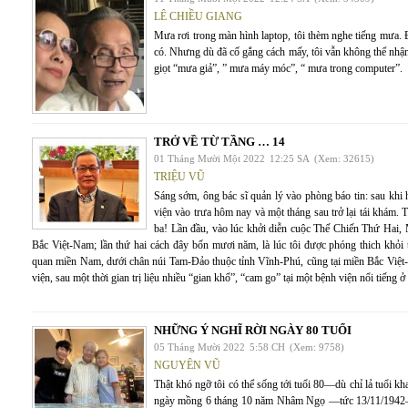
LÊ CHIỀU GIANG
Mưa rơi trong màn hình laptop, tôi thèm nghe tiếng mưa
có. Nhưng dù đã cố gắng cách mấy, tôi vẫn không thể nhận 
giọt “mưa giả”, ” mưa máy móc”, “ mưa trong computer”.
TRỞ VỀ TỪ TẦNG … 14
01 Tháng Mười Một 2022
12:25 SA
(Xem: 32615)
TRIỆU VŨ
Sáng sớm, ông bác sĩ quản lý vào phòng báo tin: sau khi h
viện vào trưa hôm nay và một tháng sau trở lại tái khám. 
ba! Lần đầu, vào lúc khởi diễn cuộc Thế Chiến Thứ Hai, 
Bắc Việt-Nam; lần thứ hai cách đây bốn mươi năm, là lúc tôi được phóng thich khỏi 
quan miền Nam, dưới chân núi Tam-Đảo thuộc tỉnh Vĩnh-Phú, cũng tại miền Bắc Việt-Na
viện, sau một thời gian trị liệu nhiều “gian khổ”, “cam go” tại một bệnh viện nổi tiếng 
NHỮNG Ý NGHĨ RỜI NGÀY 80 TUỔI
05 Tháng Mười 2022
5:58 CH
(Xem: 9758)
NGUYÊN VŨ
Thật khó ngỡ tôi có thể sống tới tuổi 80—dù chỉ lả tuổi k
ngày mồng 6 tháng 10 năm Nhâm Ngọ —tức 13/11/1942—t