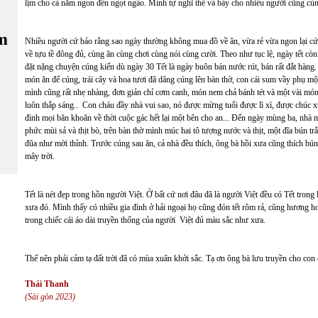
lịm cho cả năm ngon đến ngọt ngào. Mình tự nghĩ thế và bày cho nhiều người cũng c
m
Nhiều người cứ bảo rằng sao ngày thường không mua đồ về ăn, vừa rẻ vừa ngon lại cứ
về tựu tề đông đủ, cùng ăn cùng chơi cùng nói cùng cười. Theo như tục lệ, ngày tết c
đặt nặng chuyện cúng kiến dù ngày 30 Tết là ngày buôn bán nước rút, bán rất đắt hàng.
món ăn để cúng, trái cây và hoa tươi đã dâng cúng lên bàn thờ, con cái sum vầy phụ mộ
mình cũng rất nhẹ nhàng, đơn giản chỉ cơm canh, món nem chả bánh tét và một vài món
luôn thắp sáng.. Con cháu đầy nhà vui sao, nó được mừng tuổi được lì xì, được chúc xu
đình mọi băn khoăn về thời cuộc gác hết lại một bên cho an... Đến ngày mùng ba, nhà
phức mùi sả và thịt bò, trên bàn thờ mình múc hai tô tượng nước và thịt, một đĩa bún t
đũa như mời thỉnh. Trước cúng sau ăn, cả nhà đều thích, ông bà hồi xưa cũng thích bú
mây trời.
Tết là nét đẹp trong hồn người Việt. Ở bất cứ nơi đâu đã là người Việt đều có Tết trong
xưa đó. Mình thấy có nhiều gia đình ở hải ngoại họ cũng đón tết rôm rả, cũng hương ho
trong chiếc cái áo dài truyền thống của người Việt đủ màu sắc như xưa.
Thế nên phải cảm tạ đất trời đã có mùa xuân khởi sắc. Tạ ơn ông bà lưu truyền cho con c
Thái Thanh
(Sài gòn 2023)