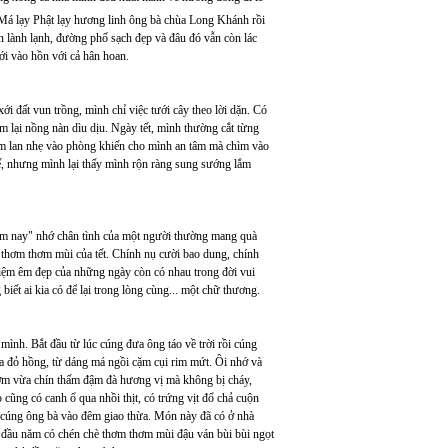
 Má lạy Phật lạy hương linh ông bà chùa Long Khánh rồi
 lành lạnh, đường phố sạch đẹp và đâu đó vẫn còn lác
ới vào hồn với cả hân hoan.
 đất vun trồng, mình chỉ việc tưới cây theo lời dặn. Có
m lại nồng nàn dìu dịu. Ngày tết, mình thường cắt từng
hơm lan nhẹ vào phòng khiến cho mình an tâm mà chìm vào
hế, nhưng mình lại thấy mình rộn ràng sung sướng lắm
ôm nay" nhớ chân tình của một người thường mang quà
thơm thơm mùi của tết. Chính nụ cười bao dung, chính
niệm êm đẹp của những ngày còn có nhau trong đời vui
 biết ai kia có để lại trong lòng cùng... một chữ thương.
 mình. Bắt đầu từ lúc cúng đưa ông táo về trời rồi cúng
a đỏ hồng, từ dáng má ngồi cặm cụi rim mứt. Ôi nhớ và
hơm vừa chín thấm đậm đà hương vị mà không bị cháy,
ũng có canh ổ qua nhồi thịt, có trứng vịt đổ chả cuộn
u cúng ông bà vào đêm giao thừa. Món này đã có ở nhà
, đầu năm có chén chè thơm thơm mùi đậu ván bùi bùi ngọt