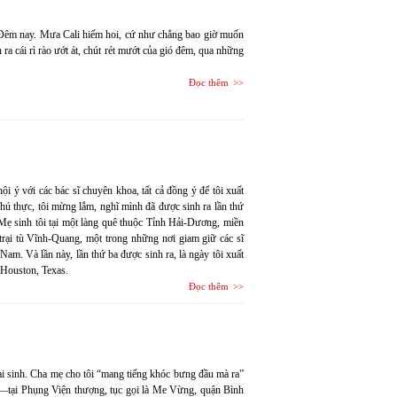
. Đêm nay. Mưa Cali hiếm hoi, cứ như chẳng bao giờ muốn
ra cái rì rào ướt át, chút rét mướt của gió đêm, qua những
Đọc thêm
ội ý với các bác sĩ chuyên khoa, tất cả đồng ý để tôi xuất
Thú thực, tôi mừng lắm, nghĩ mình đã được sinh ra lần thứ
Mẹ sinh tôi tại một làng quê thuộc Tỉnh Hải-Dương, miền
trại tù Vĩnh-Quang, một trong những nơi giam giữ các sĩ
m. Và lần này, lần thứ ba được sinh ra, là ngày tôi xuất
ở Houston, Texas.
Đọc thêm
hai sinh. Cha mẹ cho tôi “mang tiếng khóc bưng đầu mà ra”
ại Phụng Viện thượng, tục gọi là Me Vừng, quận Bình