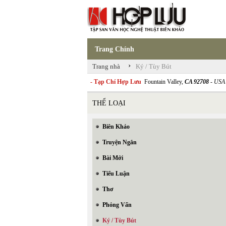
Trang Chính
›
Trang nhà
Ký / Tùy Bút
- Tạp Chí Hợp Lưu
Fountain Valley,
CA 92708
- USA
THỂ LOẠI
Biên Khảo
Truyện Ngắn
Bài Mới
Tiểu Luận
Thơ
Phỏng Vấn
Ký / Tùy Bút