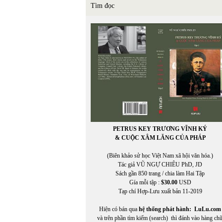
Tìm đọc
PETRUS KEY TRƯƠNG VĨNH KÝ
& CUỘC XÂM LĂNG CỦA PHÁP
(Biên khảo sử học Việt Nam xã hội văn hóa.)
Tác giả VŨ NGỰ CHIÊU PhD, JD
Sách gần 850 trang / chia làm Hai Tập
Gía mỗi tập :
$30.00
USD
Tạp chí Hợp-Lưu xuất bản 11-2019
Hiện có bán qua
hệ thống phát hành:
LuLu.com
và trên phần tìm kiếm (search) thì đánh vào hàng ch