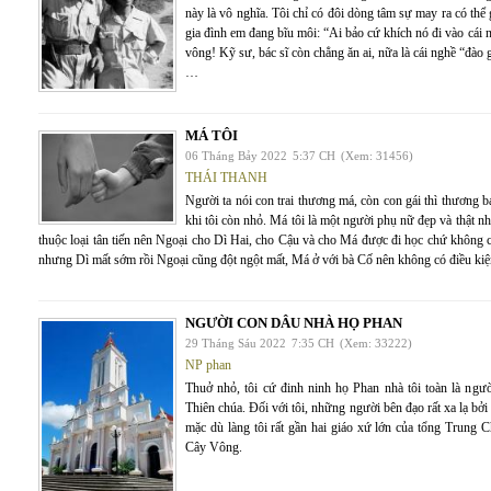
này là vô nghĩa. Tôi chỉ có đôi dòng tâm sự may ra có thể 
gia đình em đang bĩu môi: “Ai bảo cứ khích nó đi vào cái 
vông! Kỹ sư, bác sĩ còn chẳng ăn ai, nữa là cái nghề “đào
…
MÁ TÔI
06 Tháng Bảy 2022
5:37 CH
(Xem: 31456)
THÁI THANH
Người ta nói con trai thương má, còn con gái thì thương ba
khi tôi còn nhỏ. Má tôi là một người phụ nữ đẹp và thật 
thuộc loại tân tiến nên Ngoại cho Dì Hai, cho Cậu và cho Má được đi học chứ không câu
nhưng Dì mất sớm rồi Ngoại cũng đột ngột mất, Má ở với bà Cố nên không có điều kiện
NGƯỜI CON DÂU NHÀ HỌ PHAN
29 Tháng Sáu 2022
7:35 CH
(Xem: 33222)
NP phan
Thuở nhỏ, tôi cứ đinh ninh họ Phan nhà tôi toàn là ngư
Thiên chúa. Đối với tôi, những người bên đạo rất xa lạ bở
mặc dù làng tôi rất gần hai giáo xứ lớn của tổng Trung
Cây Vông.