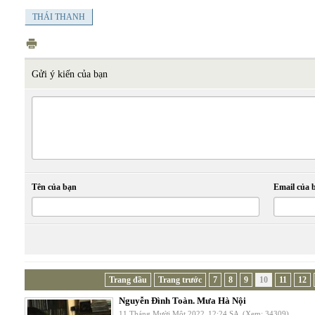
THÁI THANH
Gửi ý kiến của bạn
Tên của bạn
Email của 
Trang đầu
Trang trước
7
8
9
10
11
12
Nguyễn Đình Toàn. Mưa Hà Nội
11 Tháng Mười Một 2022
12:24 SA
(Xem: 34309)