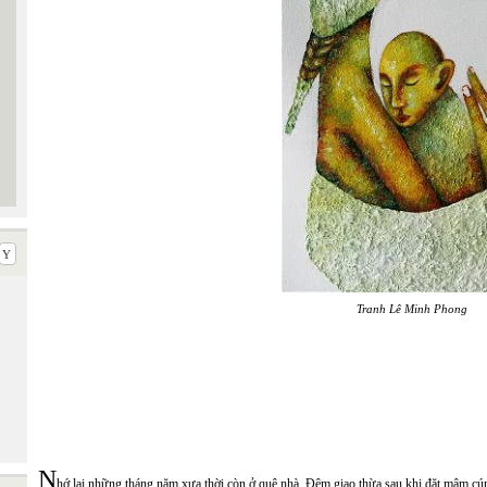
Tranh Lê Minh Phong
N
hớ lại những tháng năm xưa thời còn ở quê nhà. Đêm giao thừa sau khi đặt mâm cú