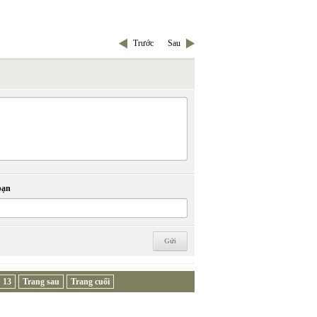
Trước
Sau
bạn
13
Trang sau
Trang cuối