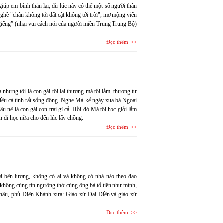
giúp em bình thản lại, dù lúc này có thể một số người thân
nghề "chân không tới đất cật không tới trời", mơ mộng viển
 giếng” (nhại vui cách nói của người miền Trung Trung Bộ)
Đọc thêm
 nhưng tôi là con gái tôi lại thương má tôi lắm, thương tự
nhiều cá tính rất sống động. Nghe Má kể ngày xưa bà Ngoại
 nệ là con gái con trai gì cả. Hồi đó Má tôi học giỏi lắm
 đi học nữa cho đến lúc lấy chồng.
Đọc thêm
ời bên lương, không có ai và không có nhà nào theo đạo
i không cùng tín ngưỡng thờ cúng ông bà tổ tiên như mình,
 Châu, phủ Diên Khánh xưa: Giáo xứ Đại Điền và giáo xứ
Đọc thêm