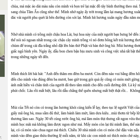
chùa, má mặc áo dài màu nâu còn mình và bọn trẻ lại mặc đồ tây bình thường theo má.
sang chùa Tâm Ấn cũng như thế. Mình nhớ ngày ấy trời trong lắm lại mang hương xuân
đác vài người phu quét lá bên đường còn sót lại. Mình hít hương xuân ngày đầu năm m
Nhớ nhà mình có trồng một chậu hoa Lài, bụi hoa này của một người bạn bưng bê đến xới
thể nói nó ngoan nhất trong các chậu cây mình trồng vì nó đơm bông kết trái hương thơ
chùm để trong cái đĩa trắng nhỏ đặt lên bàn thờ Phật và bàn thờ ông bà. Mùi hương t
giấc ngủ bình yên. Ngày ấy, dẫu bon chen bận bịu mưu sinh và công việc nhà tất bật t
trong những ngày tết đến.
Mình thích lời bài hát: "Anh đến thăm em đêm ba mươi. Còn đêm nào vui bằng đêm h
đến cho mình vào đúng đêm ba mươi, bao giờ trong gói quà ấy cũng có món mứt gừng 
ánh mắt hiền và chân tình của người đã theo tâm mình cho đến cuối đường đời. Là kỷ 
phút chốc. Lâu rồi mất biệt, lâu rồi dẫu chẳng thể quên nhưng mất biệt thật rồi... Không
Mùi của Tết nó còn có trong làn hương khói cúng kiến lễ lạy, theo tục lệ người Việt của
giẩy mã ông bà, mua sắm đủ thứ, làm bánh làm mứt, làm dưa kiệu...mùi thơm từ bếp lử
thương làm sao. Ngày 30 tết cúng rước ông bà, má làm món thịt thưng rất ngon vừa t
mình học mãi mà không làm được ngon như má. Mấy món còn lại thì mình làm, thể nào c
lại, có cả món xào chua ngọt má thích. Chiều 30 nhà mình còn có món chè đậu ván nấ
mình vào đêm giao thừa thường lệ mỗi năm, từ khi các con mình nó thích món chè này
ữ: