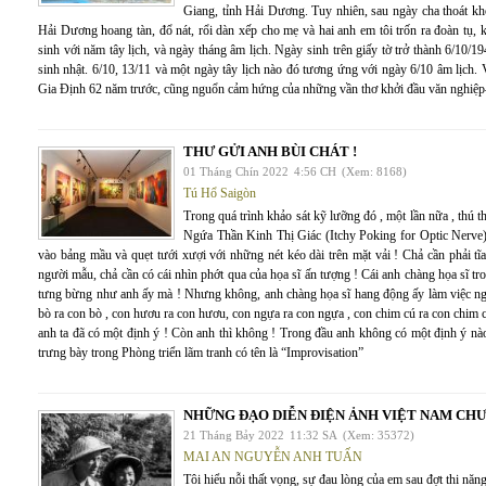
Giang, tỉnh Hải Dương. Tuy nhiên, sau ngày cha thoát khỏi
Hải Dương hoang tàn, đổ nát, rổi dàn xếp cho mẹ và hai anh em tôi trốn ra đoàn tụ, k
sinh với năm tây lịch, và ngày tháng âm lịch. Ngày sinh trên giấy tờ trở thành 6/10/1
sinh nhật. 6/10, 13/11 và một ngày tây lịch nào đó tương ứng với ngày 6/10 âm lịch
Gia Định 62 năm trước, cũng nguổn cảm hứng của những vần thơ khởi đầu văn nghiệp—
THƯ GỬI ANH BÙI CHÁT !
01 Tháng Chín 2022
4:56 CH
(Xem: 8168)
Tú Hổ Saigòn
Trong quá trình khảo sát kỹ lưỡng đó , một lần nữa , thú 
Ngứa Thần Kinh Thị Giác (Itchy Poking for Optic Nerve) 
vào bảng mầu và quẹt tưới xượi với những nét kéo dài trên mặt vải ! Chả cần phải tĩa
người mẫu, chả cần có cái nhìn phớt qua của họa sĩ ấn tượng ! Cái anh chàng họa sĩ tr
tưng bừng như anh ấy mà ! Nhưng không, anh chàng họa sĩ hang động ấy làm việc nghi
bò ra con bò , con hươu ra con hươu, con ngựa ra con ngựa , con chim cú ra con chim cú
anh ta đã có một định ý ! Còn anh thì không ! Trong đầu anh không có một định ý nào
trưng bày trong Phòng triển lãm tranh có tên là “Improvisation”
NHỮNG ĐẠO DIỄN ĐIỆN ẢNH VIỆT NAM CHƯ
21 Tháng Bảy 2022
11:32 SA
(Xem: 35372)
MAI AN NGUYỄN ANH TUẤN
Tôi hiểu nỗi thất vọng, sự đau lòng của em sau đợt thi năn