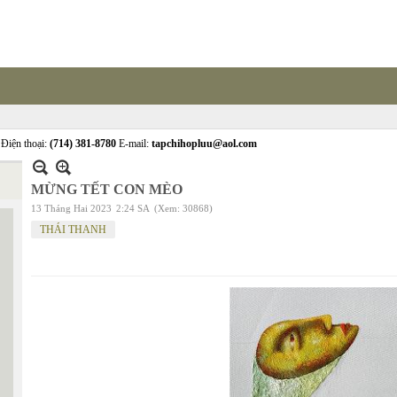
Điện thoại:
(714) 381-8780
E-mail:
tapchihopluu@aol.com
MỪNG TẾT CON MÈO
13 Tháng Hai 2023
2:24 SA
(Xem: 30868)
THÁI THANH