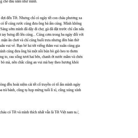
úng chè đầu năm như mình.
 đợi đến Tết. Nhưng chỉ có ngày tết con cháu phương xa
òn có lễ cúng rước cúng đưa ông bà ấm cúng. Mình không
 Sáng sớm mình đã dậy đi chợ, gà đã đặt trước chỉ cần nấu
t tay bưng đồ lên cúng... Cúng cơm trong ba ngày đối với
 mặn ăn chơi và chỉ cúng buổi trưa nhưng đèn bàn thờ
ân vui vẻ. Bạn bè lui tới viếng thăm vui xuân cùng gia
 mình cúng đưa ông bà một nồi bún bò giò heo to thơm
rắng to, rau sống tươi hai bên, chanh ớt nước mắm và chén
n bò mà, nên chắc cũng an vui mà bay theo hương khói
 lòng đều hoài niệm cái tết cổ truyền có tổ ấm mình ngày
a trà bánh, cũng tụ họp mừng tuổi lì xì, cũng xúng xính
háu có Tết và mình thích nhất vẫn là Tết Việt nam ta./,