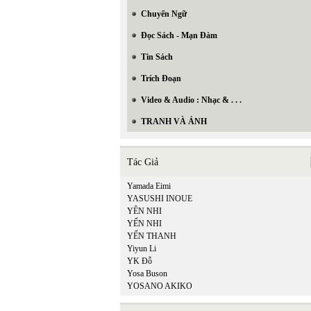
Chuyển Ngữ
Đọc Sách - Mạn Đàm
Tin Sách
Trích Đoạn
Video & Audio : Nhạc & . . .
TRANH VÀ ẢNH
Tác Giả
Yamada Eimi
YASUSHI INOUE
YÊN NHI
YẾN NHI
YẾN THANH
Yiyun Li
YK Đỗ
Yosa Buson
YOSANO AKIKO