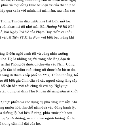
 phải trả một đồng thuê bãi đậu xe của thành phố.
hấy quá xa lạ với mình, mà mãi năm, sáu năm sau
ở Thông Tin đến đậu trước nhà Hát Lớn, mở loa
a bài nhạc mà tôi nhớ mãi. Bài
Hướng Về Hà Nội
bỏ, bài
Ngày Trở Về
của Phạm Duy thấm cái nỗi
ũ và bài
Tiến Về Miền
Nam
với biết bao hùng khí
ặng lẽ đến ngồi cạnh tôi và cùng nhìn xuống
ầu ba. Họ là những người trong các làng đạo từ
h ra Hải Phòng để được di chuyển vào Nam. Cộng
uyến tầu há mồm cuối cùng tới được bến bờ tự do.
ng thang đi thăm khắp phố phường. Thỉnh thoảng, bố
o tôi biết gia đình cậu và các người cùng làng sắp
, bố cậu bèn mời tôi cùng đi với họ. Ngày tựu
n tập trung tại đình Phú Nhuận để sáng sớm sẽ khởi
ư, thực phẩm và các dụng cụ phá rừng làm rẫy. Khi
hông muốn hỏi, tìm chỗ nằm dựa vào đống hành lý,
a đường lộ, hai bên là rừng, phía trước phía sau
 ngơ giữa đường, sau đó theo người hướng dẫn lội
 trong căn nhà dài của họ.