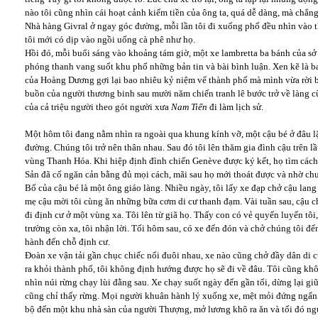
nào tôi cũng nhìn cái hoạt cảnh kiếm tiền của ông ta, quá dễ dàng, mà chẳng
Nhà hàng Givral ở ngay góc đường, mỗi lần tôi đi xuống phố đều nhìn vào t
tôi mới có dịp vào ngồi uống cà phê như họ.
Hồi đó, mỗi buổi sáng vào khoảng tám giờ, một xe lambretta ba bánh của s
phóng thanh vang suốt khu phố những bản tin và bài bình luận. Xen kẽ là b
của Hoàng Dương gợi lại bao nhiêu kỷ niệm vể thành phố mà mình vừa rời 
buồn của người thương binh sau mười năm chiến tranh lê bước trở về làng c
của cả triệu người theo gót người xưa
Nam Tiến
đi làm lịch sử.
Một hôm tôi đang nằm nhìn ra ngoài qua khung kính vỡ, một cậu bé ở đâu l
đường. Chúng tôi trở nên thân nhau. Sau đó tôi lên thăm gia đình cậu trên l
vùng Thanh Hóa. Khi hiệp định đình chiến Genève được ký kết, họ tìm các
Sản đã cố ngăn cản bằng đủ mọi cách, mãi sau họ mới thoát được và nhờ ch
Bố của cậu bé là một ông giáo làng. Nhiều ngày, tôi lấy xe đạp chở cậu la
mẹ cậu mời tôi cùng ăn những bữa cơm di cư thanh đạm. Vài tuần sau, cậu ch
đi định cư ở một vùng xa. Tôi lên từ giã họ. Thấy con có vẻ quyến luyến tôi
trường còn xa, tôi nhận lời. Tối hôm sau, có xe đến đón và chở chúng tôi đế
hành đến chỗ định cư.
Đoàn xe vận tải gần chục chiếc nối đuôi nhau, xe nào cũng chở đầy dân di c
ra khỏi thành phố, tôi không định hướng được họ sẽ đi về đâu. Tôi cũng k
nhìn núi rừng chạy lùi đằng sau. Xe chạy suốt ngày đến gần tối, dừng lại giữ
cũng chỉ thấy rừng. Mọi người khuân hành lý xuống xe, mệt mỏi đứng ngẩn
bộ đến một khu nhà sàn của người Thượng, mở lương khô ra ăn và tối đó ngủ