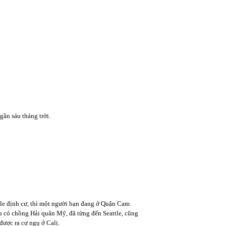
gần sáu tháng trời.
ttle định cư, thì một người bạn đang ở Quận Cam
 có chồng Hải quân Mỹ, đã từng đến Seattle, cũng
ược ra cư ngụ ở Cali.