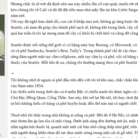
Nhưng chắc là số trời đã định nên sau này nhiều lần cố cựa quậy muốn rời 
kéo chúng tôi về Cali và dù đã đặt tiền mua nhà mấy lần tại khu Little Saigo
năm trời.
Tới nay đã nghỉ hưu rảnh rỗi, con cái ở khắp mọi nơi, không gì ràng buộc thì
Seattle, cái mưa đã giúp cho thành phố sạch sẽ, không khí trong lành, cây c
quá hai tuần là tôi lại mong mưa để cây cỏ khỏi bị chết khô và cũng đỡ công
Seattle được nổi tiếng thế giới vì có hãng máy bay Boeing, có Microsoft, 
có cà phê Starbucks, Seattle’s Best, Tully’s. Trong thành phố chỉ đi vài chục
từng đám người một tay cầm cellphone, một tay cầm ly cà phê, vội vã băng
thuộc của Seattle. Mỗi khi đi xa, chúng tôi thường mang theo cà phê Seattl
*
Tôi không nhớ rõ ngụm cà phê đầu tiên đến với tôi từ khi nào, chắc chắn kh
vào Nam năm 1954.
Lúc thiếu niên trong thời tản cư ở miền Bắc vì chiến tranh tôi được nghe có
Chợ Đại, Đồng Quan, Cống Thần. Sau này, khi trở lại Hà nội, tôi hay chơi đà
tự hỏi không hiểu cô hàng cà phê huyền hoặc đến thế nào mà có người chết
Thuở nhỏ tôi thấy trong nhà không ai uống cà phê. Hồi đó ở Hà Nội, có nhữn
mùi thơm ấm áp lan tỏa cả một vùng. Dưới ánh sáng đèn đường mờ ảo, mấy n
trầm ngâm hút thuốc lá, quanh một một cái bàn nhỏ cũng thấp như ghế, trê
một người đang khều than đỏ rực đun nước nóng trong một cái tủ gỗ nhỏ. T
ữ: