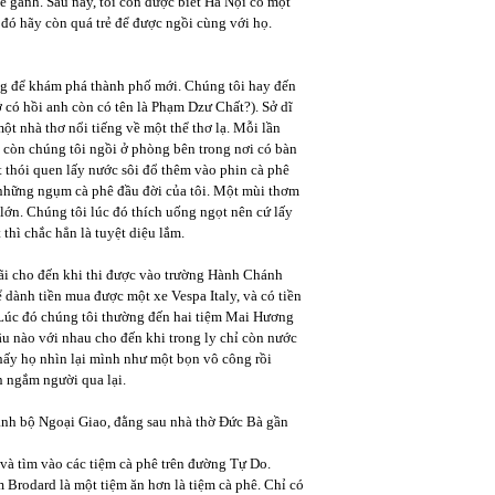
ê gánh. Sau này, tôi còn được biết Hà Nội có một
 đó hãy còn quá trẻ để được ngồi cùng với họ.
ng để khám phá thành phố mới. Chúng tôi hay đến
 có hồi anh còn có tên là Phạm Dzư Chất?). Sở dĩ
một nhà thơ nổi tiếng về một thể thơ lạ. Mỗi lần
 còn chúng tôi ngồi ở phòng bên trong nơi có bàn
 thói quen lấy nước sôi đổ thêm vào phin cà phê
à những ngụm cà phê đầu đời của tôi. Một mùi thơm
lớn. Chúng tôi lúc đó thích uống ngọt nên cứ lấy
hì chắc hẳn là tuyệt diệu lắm.
Mãi cho đến khi thi được vào trường Hành Chánh
dành tiền mua được một xe Vespa Italy, và có tiền
. Lúc đó chúng tôi thường đến hai tiệm Mai Hương
u nào với nhau cho đến khi trong ly chỉ còn nước
thấy họ nhìn lại mình như một bọn vô công rồi
n ngắm người qua lại.
nh bộ Ngoại Giao, đằng sau nhà thờ Đức Bà gần
và tìm vào các tiệm cà phê trên đường Tự Do.
 Brodard là một tiệm ăn hơn là tiệm cà phê. Chỉ có