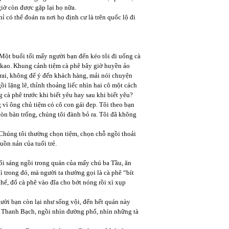
iờ còn được gặp lại họ nữa.
ỉ có thể đoán ra nơi họ định cư là trên quốc lộ đi
 Một buổi tối mấy người bạn đến kéo tôi đi uống cà
akao. Khung cảnh tiệm cà phê bây giờ huyền ảo
 trai, không để ý đến khách hàng, mải nói chuyện
i lặng lẽ, thỉnh thoảng liếc nhìn hai cô một cách
 cà phê trước khi biết yêu hay sau khi biết yêu?
 vì ông chủ tiệm có cô con gái đẹp. Tôi theo bạn
 còn bàn trống, chúng tôi đành bỏ ra. Tôi đã không
 Chúng tôi thường chọn tiệm, chọn chỗ ngồi thoải
uồn nản của tuổi trẻ.
uổi sáng ngồi trong quán của mấy chú ba Tầu, ăn
 trong đó, mà người ta thường gọi là cà phê “bít
hế, đổ cà phê vào đĩa cho bớt nóng rồi xì xụp
gười bạn còn lại như sống vội, đến hết quán này
ề Thanh Bạch, ngồi nhìn đường phố, nhìn những tà