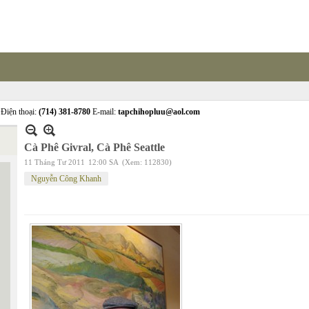
Điện thoại:
(714) 381-8780
E-mail:
tapchihopluu@aol.com
Cà Phê Givral, Cà Phê Seattle
11 Tháng Tư 2011
12:00 SA
(Xem: 112830)
Nguyễn Công Khanh