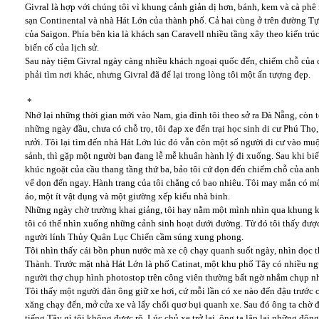
Givral là hợp với chúng tôi vì khung cảnh giản dị hơn, bánh, kem và cà ph
sạn Continental và nhà Hát Lớn của thành phố. Cả hai cùng ở trên đường Tự
của Saigon. Phía bên kia là khách sạn Caravell nhiều tầng xây theo kiến tr
biến cố của lịch sử.
Sau này tiệm Givral ngày càng nhiều khách ngoại quốc đến, chiếm chỗ của c
phải tìm nơi khác, nhưng Givral đã để lại trong lòng tôi một ấn tượng đẹp.
*
Nhớ lại những thời gian mới vào Nam, gia đình tôi theo sở ra Đà Nẵng, còn 
những ngày đầu, chưa có chỗ trọ, tôi đạp xe đến trại học sinh di cư Phú Thọ
rưởi. Tôi lại tìm đến nhà Hát Lớn lúc đó vẫn còn một số người di cư vào mu
sảnh, thì gặp một người bạn đang lễ mễ khuân hành lý đi xuống. Sau khi biết
khúc ngoặt của cầu thang tầng thứ ba, bảo tôi cứ dọn đến chiếm chỗ của anh 
vể dọn đến ngay. Hành trang của tôi chẳng có bao nhiêu. Tôi may mắn có mộ
áo, một ít vật dụng và một giường xếp kiểu nhà binh.
Những ngày chờ trường khai giảng, tôi hay nằm một mình nhìn qua khung k
tôi có thể nhìn xuống những cảnh sinh hoạt dưới đường. Từ đó tôi thấy đượ
người lính Thủy Quân Lục Chiến cầm súng xung phong.
Tôi nhìn thấy cái bồn phun nước mà xe cộ chạy quanh suốt ngày, nhìn dọc 
Thành. Trước mặt nhà Hát Lớn là phố Catinat, một khu phố Tây có nhiều ng
người thợ chụp hình photostop trên công viên thường bất ngờ nhắm chụp nh
Tôi thấy một người đàn ông giữ xe hơi, cứ mỗi lần có xe nào đến đậu trước c
xăng chạy đến, mở cửa xe và lấy chổi quơ bụi quanh xe. Sau đó ông ta chờ đ
tiếng Tây gì tôi không được rõ. Lúc chủ xe trở lại, ông ta lập lại những độn