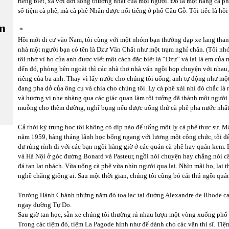
riêng biệt, xa với đời sống thường nhật của mọi người. Đó là một hàng cà ph
số tiệm cà phê, mà cà phê Nhân được nổi tiếng ở phố Cầu Gỗ. Tôi tiếc là hồi
m
*
Hồi mới di cư vào Nam, tôi cùng với một nhóm bạn thường đạp xe lang tha
nhà một người bạn có tên là Dzư Văn Chất như một trạm nghỉ chân. (Tôi nhớ
tôi nhớ vì họ của anh được viết một cách đặc biệt là “Dzư” và lại là em của 
đến đó, phòng bên ngoài thì các nhà thơ nhà văn ngồi họp chuyện với nhau,
riêng của ba anh. Thay vì lấy nước cho chúng tôi uống, anh tự động như một
đang pha dở của ông cụ và chia cho chúng tôi. Ly cà phê xái nhì đó chắc l
và hương vị nhẹ nhàng qua các giác quan làm tôi tưởng đã thành một người 
muỗng cho thêm đường, nghĩ bụng nếu được uống thứ cà phê pha nước nhất t
Cả thời kỳ trung học tôi không có dịp nào để uống một ly cà phê thực sự. 
năm 1959, hàng tháng lãnh học bổng ngang với lương một công chức, tôi để 
dư rủng rỉnh đi với các bạn ngồi hàng giờ ở các quán cà phê hay quán kem
và Hà Nội ở góc đường Bonard và Pasteur, ngồi nói chuyện hay chẳng nói câ
đá tan lạt nhách. Vừa uống cà phê vừa nhìn người qua lại. Nhìn mãi họ, lại 
nghề chẳng giống ai. Sau một thời gian, chúng tôi cũng bỏ cái thú ngồi quá
Trường Hành Chánh những năm đó tọa lạc tại đường Alexandre de Rhode cạ
ngay đường Tự Do.
Sau giờ tan học, sẵn xe chúng tôi thường rủ nhau lượn một vòng xuống phố 
Trong các tiệm đó, tiệm La Pagode hình như để dành cho các văn thi sĩ. Tiệm