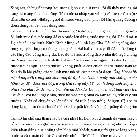
Sáng sau, thức giấc trong hơi sương lạnh của núi rừng, tôi đã thấy mọi người
sàng và mang theo dao rừng. Tôi bước ra nhập vào với họ và theo chân một
dẫm trên cỏ ướt. Những người đi trước vung dao, phạt lối làm quang đường 
đoàn dừng lại bên một dòng suối.
Tôi còn nhớ rõ hình ảnh lúc đó mọi người đứng yên lặng. Có một cái gì rưng 
Vị linh mục tìm một tảng đá cao bước lên đứng trước mọi người. Bên dưới, n
Họ bắt đầu đọc kinh. Kinh Kính Mừng và kinh Lạy Cha. Tôi cũng cùng đọc 
rừng nguyên thủy còn đọng sương sớm. Hai bài kinh này tôi đã thuộc lòng 
các làng đạo vùng trung du. Lúc đó tôi học trường đạo ở nhà thờ, ngủ chung
trú. Sáng nào cũng bị đánh thức dậy từ sớm cùng các người lớn đọc kinh, giọ
trước khi đi ngủ. Thành thử dù không phải là con chiên, tôi đã thuộc nằm lòn
Sau đó là bài giảng của vị linh mục mà tôi còn nhớ một đoạn:
Ông
Moses lú
một dòng suối trong một khu rừng để định cư. Những ngày qua chúng ta cũ
hôm nay đến được nơi đây, trong khu rừng này, bên cạnh dòng suối này như
phá rừng phá rẫy để trồng trọt như người xưa. Đây là miền đất hứa của ch
Tôi ở lại với họ ít ngày nữa, theo họ vào rừng phạt cỏ làm lối đi, đốn cây 
trường. Nhân có chuyến xe lên tiếp tế, tôi từ biệt họ trở lại Saigon. Cậu bé ti
đứng lặng nhìn theo cho đến khi xe lái quặt khuất vào một quãng đường rừn
Tôi trở lại chỗ cầu thang lầu ba của nhà Hát Lớn, xung quanh đã vắng lặng, 
nằm một mình trên ghế bố chờ ngày nhập trường, bâng khuâng nhìn xuống 
kiên nhẫn đứng đưa những tấm hình mời khách, vẫn người giữ xe lăng xăng 
quốc ra vào quán cà phê Givral góc phố …Nghĩ đến những ngày vừa qua, ng