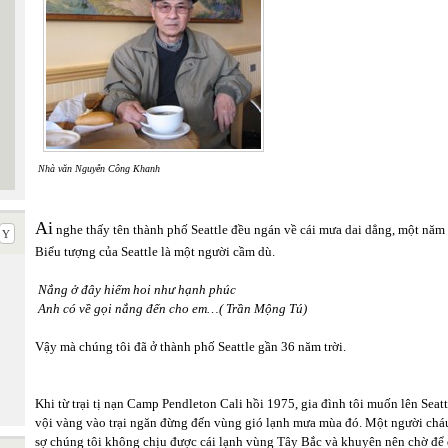
Nhà văn Nguyễn Công Khanh
Ai
nghe thấy tên thành phố Seattle đều ngán về cái mưa dai dẳng, một năm 
Biểu tượng của Seattle là một người cầm dù.
Nắng ở đây hiếm hoi như hạnh phúc
Anh có về gọi nắng đến cho em…( Trần Mộng Tú)
Vậy mà chúng tôi đã ở thành phố Seattle gần 36 năm trời.
Khi từ trại tị nạn Camp Pendleton Cali hồi 1975, gia đình tôi muốn lên Sea
vội vàng vào trại ngăn đừng đến vùng gió lạnh mưa mùa đó. Một người cháu
sợ chúng tôi không chịu được cái lạnh vùng Tây Bắc và khuyên nên chờ để đ