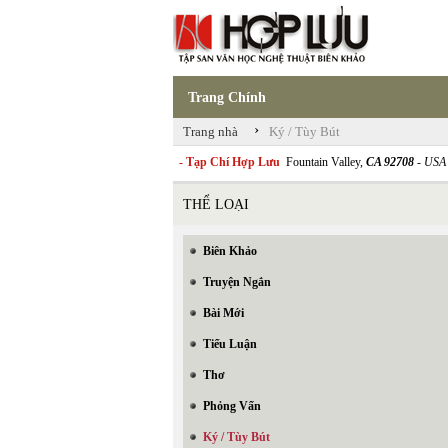
Trang Chính
›
Trang nhà
Ký / Tùy Bút
- Tạp Chí Hợp Lưu
Fountain Valley,
CA 92708
- USA
THỂ LOẠI
Biên Khảo
Truyện Ngắn
Bài Mới
Tiểu Luận
Thơ
Phỏng Vấn
Ký / Tùy Bút