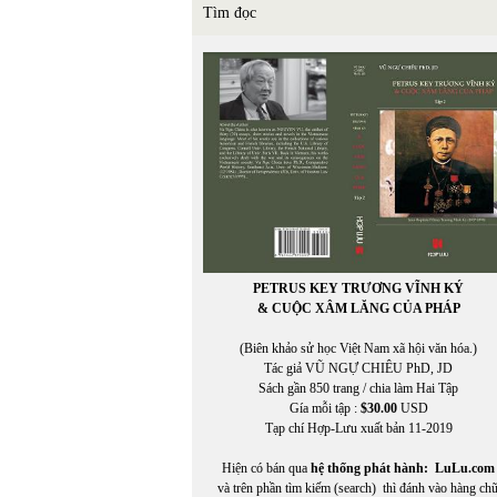
Tìm đọc
PETRUS KEY TRƯƠNG VĨNH KÝ
& CUỘC XÂM LĂNG CỦA PHÁP
(Biên khảo sử học Việt Nam xã hội văn hóa.)
Tác giả VŨ NGỰ CHIÊU PhD, JD
Sách gần 850 trang / chia làm Hai Tập
Gía mỗi tập :
$30.00
USD
Tạp chí Hợp-Lưu xuất bản 11-2019
Hiện có bán qua
hệ thống phát hành:
LuLu.com
và trên phần tìm kiếm (search) thì đánh vào hàng ch