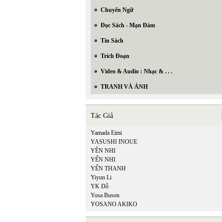
Chuyển Ngữ
Đọc Sách - Mạn Đàm
Tin Sách
Trích Đoạn
Video & Audio : Nhạc & . . .
TRANH VÀ ẢNH
Tác Giả
Yamada Eimi
YASUSHI INOUE
YÊN NHI
YẾN NHI
YẾN THANH
Yiyun Li
YK Đỗ
Yosa Buson
YOSANO AKIKO