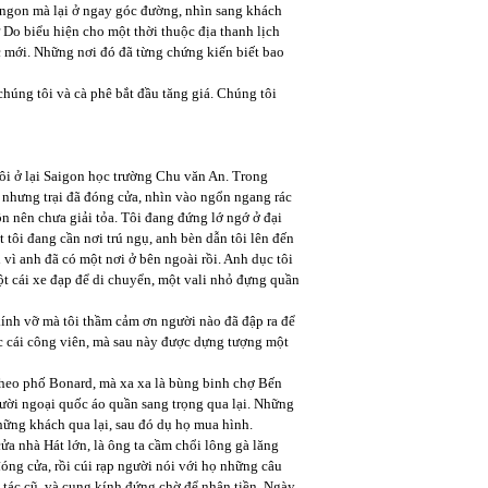
ê ngon mà lại ở ngay góc đường, nhìn sang khách
 Do biểu hiện cho một thời thuộc địa thanh lịch
úc mới. Những nơi đó đã từng chứng kiến biết bao
húng tôi và cà phê bắt đầu tăng giá. Chúng tôi
tôi ở lại Saigon học trường Chu văn An. Trong
, nhưng trại đã đóng cửa, nhìn vào ngổn ngang rác
ộn nên chưa giải tỏa. Tôi đang đứng lớ ngớ ở đại
 tôi đang cần nơi trú ngụ, anh bèn dẫn tôi lên đến
vì anh đã có một nơi ở bên ngoài rồi. Anh dục tôi
t cái xe đạp để di chuyển, một vali nhỏ đựng quần
ính vỡ mà tôi thầm cảm ơn người nào đã đập ra để
c cái công viên, mà sau này được dựng tượng một
theo phố Bonard, mà xa xa là bùng binh chợ Bến
ười ngoại quốc áo quần sang trọng qua lại. Những
ững khách qua lại, sau đó dụ họ mua hình.
ửa nhà Hát lớn, là ông ta cầm chổi lông gà lăng
óng cửa, rồi cúi rạp người nói với họ những câu
g tác cũ, và cung kính đứng chờ để nhận tiền. Ngày