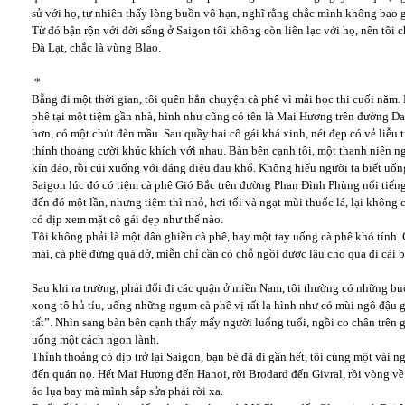
sử với họ, tự nhiên thấy lòng buồn vô hạn, nghĩ rằng chắc mình không bao g
Từ đó bận rộn với đời sống ở Saigon tôi không còn liên lạc với họ, nên tôi ch
Đà Lạt, chắc là vùng Blao.
*
Bẵng đi một thời gian, tôi quên hẳn chuyện cà phê vì mải học thi cuối năm.
phê tại một tiệm gần nhà, hình như cũng có tên là Mai Hương trên đường D
hơn, có một chút đèn mầu. Sau quầy hai cô gái khá xinh, nét đẹp có vẻ liễu
thỉnh thoảng cười khúc khích với nhau. Bàn bên cạnh tôi, một thanh niên ngồ
kín đáo, rồi cúi xuống với dáng điệu đau khổ. Không hiểu người ta biết uống
Saigon lúc đó có tiệm cà phê Gió Bắc trên đường Phan Đình Phùng nổi tiếng
đến đó một lần, nhưng tiệm thì nhỏ, hơi tối và ngạt mùi thuốc lá, lại không
có dịp xem mặt cô gái đẹp như thế nào.
Tôi không phải là một dân ghiền cà phê, hay một tay uống cà phê khó tính.
mái, cà phê đừng quá dở, miễn chỉ cần có chỗ ngồi được lâu cho qua đi cái b
Sau khi ra trường, phải đổi đi các quận ở miền Nam, tôi thường có những b
xong tô hủ tíu, uống những ngụm cà phê vị rất lạ hình như có mùi ngô đậu gì
tất”. Nhìn sang bàn bên cạnh thấy mấy người luống tuổi, ngồi co chân trên g
uống một cách ngon lành.
Thỉnh thoảng có dịp trở lại Saigon, bạn bè đã đi gần hết, tôi cùng một vài n
đến quán nọ. Hết Mai Hương đến Hanoi, rời Brodard đến Givral, rồi vòng v
áo lụa bay mà mình sắp sửa phải rời xa.