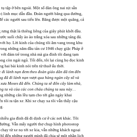
 tụ tập ở bên ngoài. Một số đàn ông nai nịt sẵn
 vị linh mục dẫn đầu. Đoàn người băng qua đường,
để các người sau tiến lên. Băng được một quãng, cả
rưng thật là thiêng liêng của giây phút khởi đầu.
ước suối chẩy ào ào trắng xóa sau những tảng đá.
với họ. Lời kinh của chúng tôi âm vang trong khu
trong những năm đầu tản cư 1946 chạy giặc Pháp ở
 với đám trẻ trong nhà mà gia đình tôi đang tạm
ng còn ngái ngủ. Tối đến, tôi lại cùng họ đọc kinh
g hai bài kinh nói trên từ thuở ấu thời.
c đi lánh nạn đem theo đoàn giáo dân đã tìm đến
ng đã đi lánh nạn vượt qua hàng ngàn cây số và
 xưa Moses đã đến. Chúng ta sẽ đốn cây làm nhà,
úng ta và của các con cháu chúng ta sau này…
dựng những căn lều tạm cho tới gần ngày khai
ễn tôi ra tận xe. Khi xe chạy xa tôi vẫn thấy cậu
g.
nhiều gia đình đã đi dịnh cư ở các nơi khác. Tôi
đường. Vẫn mấy người thợ chụp hình photostop
chạy từ xe nọ tới xe kia, vẫn những khách ngoại
hĩ đến những người mình đã chia sẻ một phần lịch