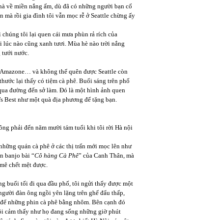
nhà về miền nắng ấm, dù đã có những người bạn cố
n mà rồi gia đình tôi vẫn mọc rễ ở Seattle chừng ấy
 chúng tôi lại quen cái mưa phùn rả rích của
ối lúc nào cũng xanh tươi. Mùa hè nào trời nắng
 tưới nước.
có Amazone… và không thể quên được Seattle còn
 thước lại thấy có tiệm cà phê. Buổi sáng trên phố
 qua đường đến sở làm. Đó là một hình ảnh quen
e’s Best như một quà địa phương để tặng bạn.
ông phải đến năm mười tám tuổi khi tôi rời Hà nội
 những quán cà phê ở các thị trấn mới mọc lên như
n banjo bài “
Cô hàng Cà Phê
” của Canh Thân, mà
 mê chết mệt được.
g buổi tối đi qua đầu phố, tôi ngửi thấy được một
gười đàn ông ngồi yên lặng trên ghế đẩu thấp,
n để những phin cà phê bằng nhôm. Bên cạnh đó
ôi cảm thấy như họ đang sống những giờ phút