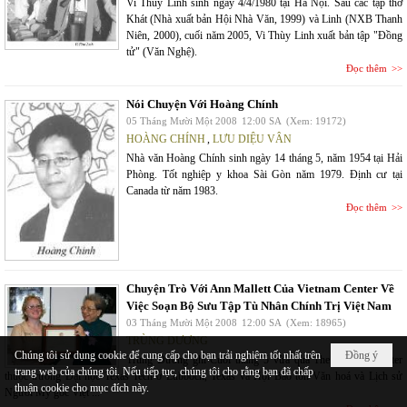
Vi Thùy Linh sinh ngày 4/4/1980 tại Hà Nội. Sau các tập thơ
Khát (Nhà xuất bản Hội Nhà Văn, 1999) và Linh (NXB Thanh
Niên, 2000), cuối năm 2005, Vi Thùy Linh xuất bản tập "Đồng
tử" (Văn Nghệ).
Đọc thêm
Nói Chuyện Với Hoàng Chính
05 Tháng Mười Một 2008
12:00 SA
(Xem: 19172)
HOÀNG CHÍNH
,
LƯU DIỆU VÂN
Nhà văn Hoàng Chính sinh ngày 14 tháng 5, năm 1954 tại Hải
Phòng. Tốt nghiệp y khoa Sài Gòn năm 1979. Định cư tại
Canada từ năm 1983.
Đọc thêm
Chuyện Trò Với Ann Mallett Của Vietnam Center Về
Việc Soạn Bộ Sưu Tập Tù Nhân Chính Trị Việt Nam
03 Tháng Mười Một 2008
12:00 SA
(Xem: 18965)
TRÙNG DƯƠNG
Chúng tôi sử dụng cookie để cung cấp cho bạn trải nghiệm tốt nhất trên
Đồng ý
Trùng Dương ghi Cuối tháng 5 vừa qua The Vietnam Center
trang web của chúng tôi. Nếu tiếp tục, chúng tôi cho rằng bạn đã chấp
thuộc trường Đại học Texas Tech ở Lubbock, Texas và Hội Bảo tồn Văn hoá và Lịch sử
thuận cookie cho mục đích này.
Người Mỹ gốc Việt ...