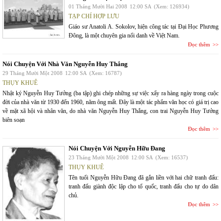
01 Tháng Mười Hai 2008
12:00 SA
(Xem: 126934)
TẠP CHÍ HỢP LƯU
Giáo sư Anatoli A. Sokolov, hiện công tác tại Đại Học Phương
Đông, là một chuyên gia nổi danh về Việt Nam.
Đọc thêm
Nói Chuyện Với Nhà Văn Nguyễn Huy Thắng
29 Tháng Mười Một 2008
12:00 SA
(Xem: 16787)
THỤY KHUÊ
Nhật ký Nguyễn Huy Tưởng (ba tập) ghi chép những sự việc xẩy ra hàng ngày trong cuộc
đời của nhà văn từ 1930 đến 1960, năm ông mất. Đây là một tác phẩm văn học có giá trị cao
về mặt xã hội và nhân văn, do nhà văn Nguyễn Huy Thắng, con trai Nguyễn Huy Tưởng
biên soạn
Đọc thêm
Nói Chuyện Với Nguyễn Hữu Đang
23 Tháng Mười Một 2008
12:00 SA
(Xem: 16537)
THỤY KHUÊ
Tên tuổi Nguyễn Hữu Đang đã gắn liền với hai chữ tranh đấu:
tranh đấu giành độc lập cho tổ quốc, tranh đấu cho tự do dân
chủ.
Đọc thêm