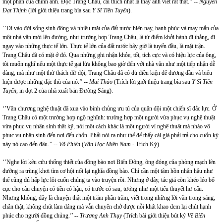
một phần của chính anh. Đọc Trang Châu, cái thích nhất là thấy anh viết rất thật.’’ --
Nguyễn
Đạt Thịnh
(lời giới thiệu trang bìa sau
Y Sĩ Tiền Tuyến
).
‘’Đi vào đời sống sinh động và nhiều mặt của đất nước hiện nay, hạnh phúc và may mắn của
một nhà văn mới lên đường, như trường hợp Trang Châu, là từ điểm khởi hành đi thẳng, đi
ngay vào những thực tế lớn. Thực tế lớn của đất nước bây giờ là tuyến đầu, là mặt trận.
Trang Châu đã có mặt ở đó. Qua những ghi nhận khỏe, tốt, tích cực và có hiệu lực của ông,
tôi muốn nghĩ nếu một thực tế gai lửa không bao giờ đến với nhà văn như một tiếp nhận dễ
dàng, mà như một thử thách dữ dội, Trang Châu đã có đủ điều kiện để đương đầu và biểu
hiện được những đặc thù của nó.’’ --
Mai Thảo
(Trích lời giới thiệu trang bìa sau
Y Sĩ Tiền
Tuyến
, in đợt 2 của nhà xuất bản Đường Sáng).
‘’Văn chương nghệ thuật đã xua vào binh chủng ưu tú của quân đội một chiến sĩ đắc lực. Ở
Trang Châu có một trường hợp ngộ nghĩnh: trường hợp một người vừa phục vụ nghệ thuật
vừa phục vụ nhân sinh thật kỹ, nói một cách khác là một người vì nghệ thuật mà nhào vô
phục vụ nhân sinh đến nơi đến chốn. Phải nói ra như thế để thấy cái giá phải trả cho cuốn ký
này nó cao đến đâu.’’ --
Võ Phiến
(
Văn Học Miền Nam
- Trích Ký).
‘’Nghe lời kêu cứu thống thiết của đồng bào nơi Biển Đông, ông đóng của phòng mạch lên
đường ra trùng khơi tìm cơ hội nối lại nghĩa đồng bào. Chỉ cần một tâm hồn nhân hậu như
thế cũng đủ hấp lực lôi cuốn chúng ta vào truyện rồi. Nhưng ở đây, tác giả còn khéo léo bố
cục cho câu chuyện có tiền có hậu, có trước có sau, tưởng như một tiểu thuyết hư cấu.
Nhưng không, đây là chuyện thật một trăm phần trăm, viết trong những lời văn trong sáng,
chân thật, không chút làm dáng mà vẫn chuyên chở được nỗi khát khao đem lại chút hạnh
phúc cho người đồng chủng.’’ --
Trương Anh Thụy
(Trích bài giới thiệu bút ký
Về Biển