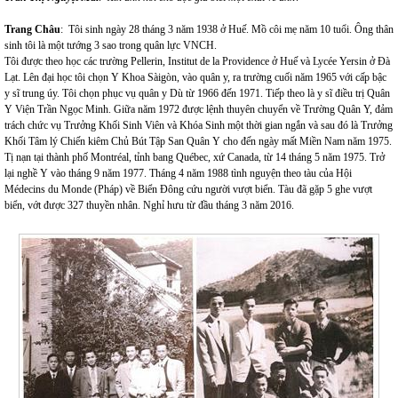
Trang Châu
: Tôi sinh ngày 28 tháng 3 năm 1938 ở Huế. Mồ côi mẹ năm 10 tuổi. Ông thân
sinh tôi là một tướng 3 sao trong quân lực VNCH.
Tôi được theo học các trường Pellerin, Institut de la Providence ở Huế và Lycée Yersin ở Đà
Lạt. Lên đại học tôi chọn Y Khoa Sàigòn, vào quân y, ra trường cuối năm 1965 với cấp bậc
y sĩ trung úy. Tôi chọn phục vụ quân y Dù từ 1966 đến 1971. Tiếp theo là y sĩ điều trị Quân
Y Viện Trần Ngọc Minh. Giữa năm 1972 được lệnh thuyên chuyển về Trường Quân Y, đảm
trách chức vụ Trưởng Khối Sinh Viên và Khóa Sinh một thời gian ngắn và sau đó là Trưởng
Khối Tâm lý Chiến kiêm Chủ Bút Tập San Quân Y cho đến ngày mất Miền Nam năm 1975.
Tị nạn tại thành phố Montréal, tỉnh bang Québec, xứ Canada, từ 14 tháng 5 năm 1975. Trở
lại nghề Y vào tháng 9 năm 1977. Tháng 4 năm 1988 tình nguyện theo tàu của Hội
Médecins du Monde (Pháp) về Biển Đông cứu người vượt biển. Tàu đã gặp 5 ghe vượt
biển, vớt được 327 thuyền nhân. Nghỉ hưu từ đầu tháng 3 năm 2016.