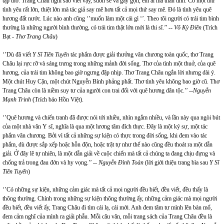
tập thơ. Trang Châu nghĩ sao viết vậy, suôn sẻ và gẫy gọn, êm ái mà thân tình. Có một thứ
tình yêu rất lớn, thiệt lớn mà tác giả say mê hơn tất cả mọi thứ say mê. Đó là tình yêu quê
hương đất nước. Lúc nào anh cũng ‘’muốn làm một cái gì ‘’. Theo tôi người có trái tim bình
thường là những người bình thường, có trái tim thật lớn mới là thi sĩ.’’ --
Võ Kỳ Điền
(Trích
Bạt -
Thơ Trang Châu
)
‘’Dù đã viết
Y Sĩ Tiền Tuyến
tác phẩm được giải thưởng văn chương toàn quốc, thơ Trang
Châu lại rực rỡ và sáng trưng trong những mảnh đời sống. Thơ của tình một thuở, của quê
hương, của trái tim không bao giờ ngưng đập nhịp. Thơ Trang Châu ngắn lời nhưng dài ý.
Một chút Huy Cận, một chút Nguyễn Bính phảng phất. Thơ tình yêu không bao giờ cũ. Thơ
Trang Châu còn là niềm suy tư của người con trai đối với quê hương dân tộc.’’ --
Nguyễn
Mạnh Trinh
(Trích báo Hồn Việt).
‘’Quê hương và chiến tranh đã được nói tới nhiều, nhìn ngắm nhiều, và lần này qua ngòi bút
của một nhà văn Y sĩ, nghĩa là qua một lương tâm đích thực. Đây là một ký sự, một tác
phẩm văn chương. Bởi vì tất cả những sự kiện có thực trong đời sống, khi đem vào tác
phẩm, dù được sắp xếp hoặc hỗn độn, hoặc trật tự như thế nào cũng đều thoát ra một dẫn
giải. Ở đây lẽ tự nhiên, là một dẫn giải về cuộc chiến mà tất cả chúng ta đang chịu đựng và
chống trả trong đau đớn và hy vọng.’’ --
Nguyễn Đình Toàn
(lời giới thiệu trang bìa sau
Y Sĩ
Tiền Tuyến
)
‘’Có những sự kiện, những cảm giác mà tất cả mọi người đều biết, đều viết, đều thấy là
thông thường. Chính trong những sự kiện thông thường ấy, những cảm giác mà mọi người
đều biết, đều viết ấy, Trang Châu đi tìm cái lạ, cái mới. Anh đem tâm tư mình lên bàn mổ,
đem cảm nghĩ của mình ra giải phẫu. Mỗi câu văn, mỗi trang sách của Trang Châu đều là