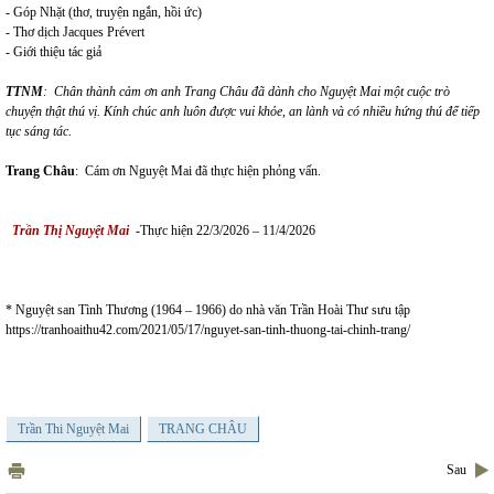
- Góp Nhặt (thơ, truyện ngắn, hồi ức)
- Thơ dịch Jacques Prévert
- Giới thiệu tác giả
TTNM
: Chân thành cảm ơn anh Trang Châu đã dành cho Nguyệt Mai một cuộc trò
chuyện thật thú vị. Kính chúc anh luôn được vui khỏe, an lành và có nhiều hứng thú để tiếp
tục sáng tác.
Trang Châu
: Cám ơn Nguyệt Mai đã thực hiện phỏng vấn.
Trần Thị Nguyệt Mai
-
Thực hiện 22/3/2026 – 11/4/2026
* Nguyệt san Tình Thương (1964 – 1966) do nhà văn Trần Hoài Thư sưu tập
https://tranhoaithu42.com/2021/05/17/nguyet-san-tinh-thuong-tai-chinh-trang/
Trần Thi Nguyệt Mai
TRANG CHÂU
Sau