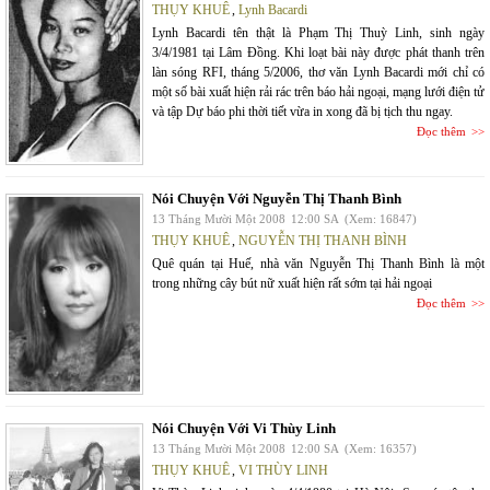
THỤY KHUÊ
,
Lynh Bacardi
Lynh Bacardi tên thật là Phạm Thị Thuỳ Linh, sinh ngày
3/4/1981 tại Lâm Đồng. Khi loạt bài này được phát thanh trên
làn sóng RFI, tháng 5/2006, thơ văn Lynh Bacardi mới chỉ có
một số bài xuất hiện rải rác trên báo hải ngoại, mạng lưới điện tử
và tập Dự báo phi thời tiết vừa in xong đã bị tịch thu ngay.
Đọc thêm
Nói Chuyện Với Nguyễn Thị Thanh Bình
13 Tháng Mười Một 2008
12:00 SA
(Xem: 16847)
THỤY KHUÊ
,
NGUYỄN THỊ THANH BÌNH
Quê quán tại Huế, nhà văn Nguyễn Thị Thanh Bình là một
trong những cây bút nữ xuất hiện rất sớm tại hải ngoại
Đọc thêm
Nói Chuyện Với Vi Thùy Linh
13 Tháng Mười Một 2008
12:00 SA
(Xem: 16357)
THỤY KHUÊ
,
VI THÙY LINH