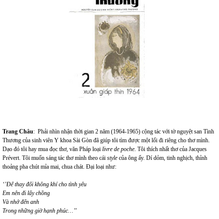
Trang Châu
: Phải nhìn nhận thời gian 2 năm (1964-1965) cộng tác với tờ nguyệt san Tình
Thương của sinh viên Y khoa Sài Gòn đã giúp tôi tìm được một lối đi riêng cho thơ mình.
Dạo đó tôi hay mua đọc thơ, văn Pháp loại
livre de poche
. Tôi thích nhất thơ của Jacques
Prévert. Tôi muốn sáng tác thơ mình theo cái
style
của ông ấy. Dí dỏm, tinh nghịch, thỉnh
thoảng pha chút mỉa mai, chua chát. Đại loại như:
‘’Để thay đổi không khí cho tình yêu
Em nên đi lấy chồng
Và nhớ đến anh
Trong những giờ hạnh phúc…’’