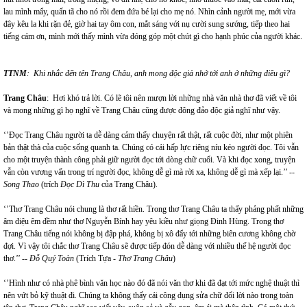
lau mình mẩy, quấn tã cho nó rồi đem đứa bé lại cho mẹ nó. Nhìn cảnh người mẹ, mới vừa
đây kêu la khi rặn đẻ, giờ hai tay ôm con, mắt sáng với nụ cười sung sướng, tiếp theo hai
tiếng cám ơn, mình mới thấy mình vừa đóng góp một chút gì cho hạnh phúc của người khác.
TTNM
: Khi nhắc đến tên Trang Châu, anh mong độc giả nhớ tới anh ở những điều gì?
Trang Châu
: Hơi khó trả lời. Có lẽ tôi nên mượn lời những nhà văn nhà thơ đã viết về tôi
và mong những gì họ nghĩ về Trang Châu cũng được đông đảo độc giả nghĩ như vậy.
‘’Đọc Trang Châu người ta dễ dàng cảm thấy chuyện rất thật, rất cuộc đời, như một phiên
bản thật thà của cuộc sống quanh ta. Chúng có cái hấp lực riêng níu kéo người đọc. Tôi vẫn
cho một truyện thành công phải giữ người đọc tới dòng chữ cuối. Và khi đọc xong, truyện
vẫn còn vương vấn trong trí người đọc, không dễ gì mà rời xa, không dễ gì mà xếp lại.’’ --
Song Thao
(trích
Đọc Dì Thu
của Trang Châu).
‘’Thơ Trang Châu nói chung là thơ rất hiền. Trong thơ Trang Châu ta thấy phảng phất những
âm điệu êm đềm như thơ Nguyễn Bính hay yêu kiều như giọng Đinh Hùng. Trong thơ
Trang Châu tiếng nói không bị đập phá, không bị xô đẩy tới những biên cương không chờ
đợi. Vì vậy tôi chắc thơ Trang Châu sẽ được tiếp đón dễ dàng với nhiều thế hệ người đọc
thơ.’’ --
Đỗ Quý Toàn
(Trích Tựa -
Thơ Trang Châu
)
‘’Hình như có nhà phê bình văn học nào đó đã nói văn thơ khi đã đạt tới mức nghệ thuật thì
nên vứt bỏ kỹ thuật đi. Chúng ta không thấy cái công dụng sửa chữ đổi lời nào trong toàn