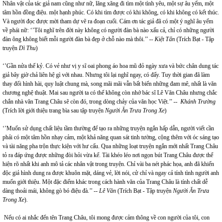
Nhân vật của tác giả nam cũng như nữ, lăng xăng đi tìm một tình yêu, một sự âu yếm, một
tâm hồn đồng điệu. một hạnh phúc. Có khi tìm được có khi không, có khi không có kết thúc.
Và người đọc được mời tham dự vẽ ra đoạn cuối. Cám ơn tác giả đã có một ý nghĩ âu yếm
về phái nữ: ‘’Tôi nghĩ trên đời này không có người đàn bà nào xấu cả, chỉ có những người
đàn ông không biết mỗi người đàn bà đẹp ở chỗ nào mà thôi.’’ --
Kiệt
Tấn
(Trích Bạt - Tập
truyện
Dì Thu
)
‘’Gần nửa thế kỷ. Có vẻ như vị y sĩ oai phong áo hoa mũ đỏ ngày xưa và bức chân dung tác
giả bây giờ chả liên hệ gì với nhau. Nhưng tôi lại nghĩ ngay, có đấy. Tuy thời gian đã làm
thay đổi hình hài, quy luật chung mà, song mãi mãi vẫn bất biến những đam mê, nhất là văn
chương nghệ thuật. Mai sau người ta có thể không còn nhớ bác sĩ Lê Văn Châu nhưng chắc
chắn nhà văn Trang Châu sẽ còn đó, trong dòng chảy của văn học Việt.’’ --
Khánh Trường
(Trích lời giới thiệu trang bìa sau tập truyện
Người Ăn Trưa Trong Xe
)
‘’Muốn sử dụng chất liệu tầm thường để tạo ra những truyện ngắn hấp dẫn, người viết cần
phải có một tâm hồn nhạy cảm, một khả năng quan sát tinh tường, cộng thêm với óc sáng tạo
và tài năng pha trộn thực kiện với hư cấu. Qua những loạt truyện ngắn mới nhất Trang Châu
tỏ ra đáp ứng được những đòi hỏi vừa kể. Tài khéo léo nơi ngọn bút Trang Châu được thể
hiện rõ nhất khi anh mô tả các nhân vật trong truyện. Chỉ vài ba nét phác họa, anh đã khiến
độc giả hình dung ra được khuôn mặt, dáng vẻ, lời nói, cử chỉ và ngay cả tính tình người anh
muốn giới thiệu. Một đặc điểm khác trong cách hành văn của Trang Châu là tính chất dễ
dàng thoải mái, không gò bó điệu đà.’’ --
Lê Văn
(Trích Bạt - Tập truyện
Người Ăn Trưa
Trong Xe
).
Nếu có ai nhắc đến tên Trang Châu, tôi mong được cảm thông về con người của tôi, con