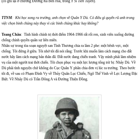
(có ghi lại ở chương Đường Ra Bến Hải, trong
Y Sĩ Tiền Tuyến
).
TTNM
: Khi học xong ra trường, anh chọn về Quân Y Dù. Có điều gì quyến rũ anh trong
việc chọn binh chủng này thay vì các binh chủng khác hay không?
Trang Châu
: Tình hình chính trị thời điểm 1964-1966 rất rối ren, sinh viên xuống đường
chống chính quyền quân sự liên miên.
Nhân sự trong tòa soạn nguyệt san Tình Thương chia ra làm 2 phe: một bênh vực, một
chống. Tôi đứng ở giữa. Tôi nhớ tôi đã nói rằng: Trước khi muốn làm cách mạng cho đất
nước hãy làm cách mạng bản thân đã. Đất nước đang chiến tranh. Vậy mình phải làm nhiệm
vụ của một người trai thời chiến. Tôi chọn phục vụ một lực lượng tổng trừ bị: Nhảy Dù. Về
Dù phải tình nguyện chứ không do Cục Quân Y phân chia đơn vị lúc ra trường. Theo bước
tôi đi, về sau có Phạm Đình Vy về Thủy Quân Lục Chiến, Ngô Thế Vinh về Lực Lượng Đặc
Biệt. Về Nhảy Dù có Trần Đông A và Đường Thiện Đồng.