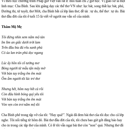
Vì theo học chương trình Pháp giờ Việt văn rất ít: mỗi tuần chỉ 2 giờ học. Vị giáo sư là một
linh mục: Cha Bính. Sau khi giảng dạy các thể thơ VN như: lục bát, song thất lục bát, phú,
Đường thi, tứ tuyệt, thơ Mới, cha Bính bắt cả lớp làm thơ; đề tài : tự do, thể thơ : tự do. Bài
thơ đầu đời của tôi ở tuổi 15 là viết về người mẹ vắn số của mình:
Thăm Mộ Mẹ
Tôi đứng nhìn xem nấm mộ tàn
Im lìm an giấc dưới trời lam
Trên đầu bia đá rêu xanh phủ
Cỏ úa lan tràn phủ dọc ngang
Lúc ấy hồn tôi cố tưởng mơ
Bóng người từ mẫu tận mây mờ
Với bàn tay trắng êm êm mát
Ôm ẵm người tôi lúc trẻ thơ
Nhưng hết, hôm nay hết cả rồi
Còn đâu hình bóng quý yêu tôi
Với bàn tay trắng êm êm mát
Vỏn vẹn còn trơ nấm mộ tồi
Cha Bính phê trong tập vở của tôi: “Hay quá!”. Ngài đã đem bài thơ của tôi đọc cho cả lớp
nghe. Tôi nổi tiếng từ hôm đó. Bài thơ đầu đời của tôi, tôi chưa bao giờ gởi đăng báo hay
cho in trong các tập thơ của mình. Có lẽ tôi vẫn ngại bài thơ còn “non” quá. Nhưng thơ đã