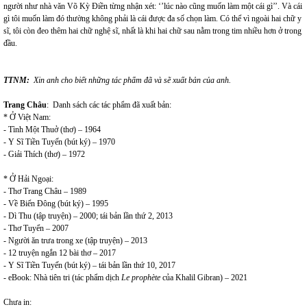
người như nhà văn Võ Kỳ Điền từng nhận xét: ‘’lúc nào cũng muốn làm một cái gì’’. Và cái
gì tôi muốn làm đó thường không phải là cái được đa số chọn làm. Có thể vì ngoài hai chữ y
sĩ, tôi còn đeo thêm hai chữ nghệ sĩ, nhất là khi hai chữ sau nằm trong tim nhiều hơn ở trong
đầu.
TTNM:
Xin anh cho biết những tác phẩm đã và sẽ xuất bản của anh.
Trang Châu
: Danh sách các tác phẩm đã xuất bản:
* Ở Việt Nam:
- Tình Một Thuở (thơ) – 1964
- Y Sĩ Tiền Tuyến (bút ký) – 1970
- Giải Thích (thơ) – 1972
* Ở Hải Ngoại:
- Thơ Trang Châu – 1989
- Về Biển Đông (bút ký) – 1995
- Dì Thu (tập truyện) – 2000; tái bản lần thứ 2, 2013
- Thơ Tuyển – 2007
- Người ăn trưa trong xe (tập truyện) – 2013
- 12 truyện ngắn 12 bài thơ – 2017
- Y Sĩ Tiền Tuyến (bút ký) – tái bản lần thứ 10, 2017
- eBook: Nhà tiên tri (tác phẩm dịch
Le prophète
của Khalil Gibran) – 2021
Chưa in: