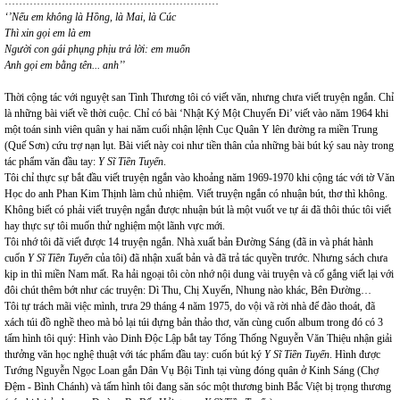
……………………………………………………
‘’Nếu em không là Hồng, là Mai, là Cúc
Thì xin gọi em là em
Người con gái phụng phịu trả lời: em muốn
Anh gọi em bằng tên.
.
.
anh’’
Thời cộng tác với nguyệt san Tình Thương tôi có viết văn, nhưng chưa viết truyện ngắn. Chỉ
là những bài viết về thời cuộc. Chỉ có bài ‘Nhật Ký Một Chuyến Đi’ viết vào năm 1964 khi
một toán sinh viên quân y hai năm cuối nhận lệnh Cục Quân Y lên đường ra miền Trung
(Quế Sơn) cứu trợ nạn lụt. Bài viết này coi như tiền thân của những bài bút ký sau này trong
tác phẩm văn đầu tay:
Y Sĩ Tiền Tuyến
.
Tôi chỉ thực sự bắt đầu viết truyện ngắn vào khoảng năm 1969-1970 khi cộng tác với tờ Văn
Học do anh Phan Kim Thịnh làm chủ nhiệm. Viết truyện ngắn có nhuận bút, thơ thì không.
Không biết có phải viết truyện ngắn được nhuận bút là một vuốt ve tự ái đã thôi thúc tôi viết
hay thực sự tôi muốn thử nghiệm một lãnh vực mới.
Tôi nhớ tôi đã viết được 14 truyện ngắn. Nhà xuất bản Đường Sáng (đã in và phát hành
cuốn
Y Sĩ Tiền Tuyến
của tôi) đã nhận xuất bản và đã trả tác quyền trước. Nhưng sách chưa
kịp in thì miền Nam mất. Ra hải ngoại tôi còn nhớ nội dung vài truyện và cố gắng viết lại với
đôi chút thêm bớt như các truyện: Dì Thu, Chị Xuyến, Nhung nào khác, Bên Đường…
Tôi tự trách mãi việc mình, trưa 29 tháng 4 năm 1975, do vội vã rời nhà để đào thoát, đã
xách túi đồ nghề theo mà bỏ lại túi đựng bản thảo thơ, văn cùng cuốn album trong đó có 3
tấm hình tôi quý: Hình vào Dinh Độc Lập bắt tay Tổng Thống Nguyễn Văn Thiệu nhận giải
thưởng văn học nghệ thuật với tác phẩm đầu tay: cuốn bút ký
Y Sĩ Tiền Tuyến
. Hình được
Tướng Nguyễn Ngọc Loan gắn Dân Vụ Bội Tinh tại vùng đóng quân ở Kinh Sáng (Chợ
Đệm - Bình Chánh) và tấm hình tôi đang săn sóc một thương binh Bắc Việt bị trọng thương