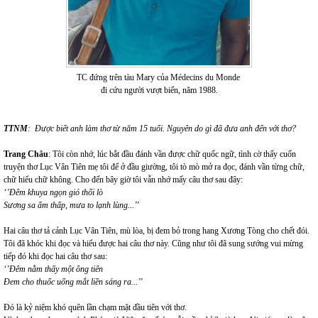
TC đứng trên tàu Mary của Médecins du Monde
đi cứu người vượt biển, năm 1988.
TTNM
: Được biết anh làm thơ từ năm 15 tuổi. Nguyên do gì đã đưa anh đến với thơ?
Trang Châu
: Tôi còn nhớ, lúc bắt đầu đánh vần được chữ quốc ngữ, tình cờ thấy cuốn
truyện thơ Lục Vân Tiên mẹ tôi để ở đầu giường, tôi tò mò mở ra đọc, đánh vần từng chữ,
chữ hiểu chữ không. Cho đến bây giờ tôi vẫn nhớ mấy câu thơ sau đây:
‘’Đêm khuya ngọn gió thổi lò
Sương sa ẩm thấp, mưa to lạnh lùng.
.
.’’
Hai câu thơ tả cảnh Lục Vân Tiên, mù lòa, bị đem bỏ trong hang Xương Tòng cho chết đói.
Tôi đã khóc khi đọc và hiểu được hai câu thơ này. Cũng như tôi đã sung sướng vui mừng
tiếp đó khi đọc hai câu thơ sau:
‘’Đêm nằm thấy một ông tiên
Đem cho thuốc uống mắt liền sáng ra
.
..’’
Đó là kỷ niệm khó quên lần chạm mặt đầu tiên với thơ.