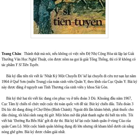
Trang Châu
: Thành thật mà nói, nếu không có việc nền Đệ Nhị Cộng Hòa tái lập lại Giải
Thưởng Văn Học Nghệ Thuật, còn được nôm na gọi là giải Tổng Thống, thì có lẽ không có
tác phẩm
Y Sĩ Tiền Tuyến
.
Bài ký đầu tiên tôi viết là ‘Nhật Ký Một Chuyến Đi’ kể lại chuyến đi cứu trợ nạn lụt năm
1964 ở Quế Sơn (miền Trung) của toán sinh viên Quân Y, theo lệnh của Cục Quân Y. Bài ký
này được đăng ở nguyệt san Tình Thương của sinh viên y khoa Sài Gòn.
Bài ký thứ hai tôi viết lúc đang còn phục vụ ở tiểu đoàn 3 Dù. Khoảng đầu năm 1967,
Cục Tâm lý chiến tổ chức một cuộc thi toàn quốc với đề tài: Bút ký chiến đấu. Tiểu đoàn 3
Dù lúc đó đang đóng ở Chợ Đệm (Bình Chánh). Ngoài đôi lần khám bệnh, phát thuốc cho
dân chúng, tôi khá rảnh rang thì giờ. Một hôm mở đài phát thanh nghe thì biết tin trên. Tôi
viết bài ‘Đường Ra Bến Hải’ gởi đi dự thi. Bài ký kể lại cuộc hành quân ở vùng Cùa của
quận Cam Lộ. Một cuộc hành quân không đụng độ lớn nhưng rất kham khổ dưới cái nắng
nóng ghê gớm. Bài ký được chấm giải nhất.