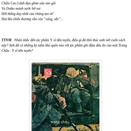
Chiều Cao Lãnh đạn ghim sâu vào gối
Và Dakto mảnh xước bờ vai
Hỡi thằng duy nhất của chúng tao ơi!
Hai lần chiến thương vẫn còn “súng, xắc”.
..
TTNM
:
Nhân nhắc đến tác phẩm
Y sĩ tiền tuyến
, điều gì đã thôi thúc anh viết cuốn sách
này
?
Anh đã có những kỷ niệm khó quên nào với tác phẩm ghi đậm dấu ấn của một Trang
Châu - Y sĩ tiền tuyến?