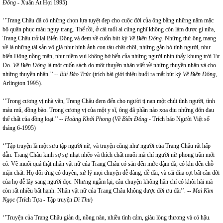
Đông
- Xuân Ất Hợi 1995)
‘’Trang Châu đã có những chọn lựa tuyệt đẹp cho cuộc đời của ông bằng những năm mặc
bộ quân phục màu ngụy trang. Thế rồi, ở cái tuổi ai cũng nghĩ không còn làm được gì nữa,
Trang Châu trở lại Biển Đông và đem về cuốn bút ký
Về Biển Đông
. Những thứ ông mang
về là những tài sản vô giá như hình ảnh con tàu chật chội, những gắn bó tình người, như
biển Đông nồng mặn, như niềm vui không bờ bến của những người nhìn thấy khung trời Tự
Do.
Về Biển Đông
là một cuốn sách do một thuyền nhân viết về những thuyền nhân và cho
những thuyền nhân.’’ --
Bùi Bảo Trúc
(trích bài giới thiệu buổi ra mắt bút ký
Về Biển Đông
,
Arlington 1995).
‘’Trong cương vị nhà văn, Trang Châu đem đến cho người tị nạn một chút tình người, tình
máu mủ, đồng bào. Trong cương vị của một y sĩ, ông đã phần nào xoa dịu những đớn đau
thể chất của đồng loại.’’ --
Hoàng Khởi Phong
(
Về Biển Đông
- Trích báo Người Việt số
tháng 6-1995)
‘’Tập truyện là một sưu tập người nữ, và truyện cũng như người của Trang Châu rất hấp
dẫn. Trang Châu kinh sợ sự nhạt nhẽo và thích chất muối mà chỉ người nữ phong trần mới
có. Về muối quả thật nhân vật nữ của Trang Châu có sẵn đến mức đậm đà, có khi đến chỗ
mặn chát. Họ đối ứng có duyên, xử lý mọi chuyện dễ dàng, dễ dãi, và cái đùa cợt bất cần đời
của họ dễ lây sang người đọc. Nhưng ngẫm lại, câu chuyện không hẳn chỉ có khôi hài mà
còn rất nhiều bất hạnh. Nhân vật nữ của Trang Châu không được đời ưu đãi’’. --
Mai Kim
Ngọc
(Trích Tựa - Tập truyện
Dì Thu
)
‘’Truyện của Trang Châu giản dị, nồng nàn, nhiều tình cảm, giàu lòng thương và có hậu.