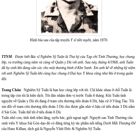
Hình bìa sau của tập truyện
Y sĩ tiền tuyến
, năm 1970.
TTNM
:
Được biết Bác sĩ Nghiêm Sỹ Tuấn là Thư ký của Tạp chí Tình Thương, học chung
lớp, ra trường cùng năm và cùng về Quân y Dù với anh. Sau này, tháng 4/1968, anh Tuấn
đã hy sinh khi đang săn
sóc
cho một
thương binh ở Khe Sanh. Xin anh kể về những kỷ niệm
với anh Nghiêm Sỹ Tuấn khi cùng học chung ở Đại học Y khoa cũng như khi ở trong quân
đội.
Trang Châu
: Nghiêm Sỹ Tuấn là bạn học cùng lớp với tôi. Chỉ khác nhau ở chỗ Tuấn là
trưng tập còn tôi là hiện dịch. Tôi đáo nhậm đơn vị trước Tuấn 6 tháng. Khi Tuấn tình
nguyện về Quân y Dù tôi đang ở trạm cứu thương tiểu đoàn 6 Dù, hậu cứ ở Vũng Tàu. Tôi
xin đổi về trạm cứu thương tiểu đoàn 3 Dù cho được gần nhà vì hậu cứ tiểu đoàn 3 Dù nằm
ở Sài Gòn. Tuấn thế tôi ở tiểu đoàn 6 Dù.
Tuấn nhỏ con, tính tình trầm lặng, uyên bác, giỏi ngoại ngữ. Nguyệt san Tình Thương của
sinh viên Y khoa Sài Gòn dạo đó có đăng từng kỳ tác phẩm nổi tiếng
Dưới Mắt Thượng Đế
của Hans Killian, dịch giả là Nguyễn Vĩnh Đức & Nghiêm Sỹ Tuấn.