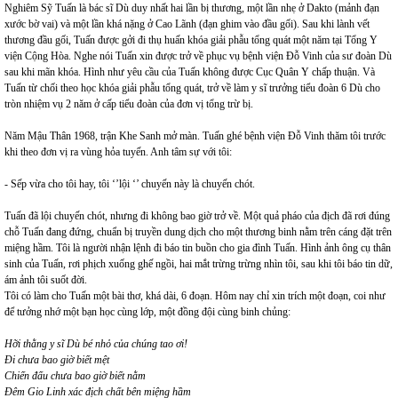
Nghiêm Sỹ Tuấn là bác sĩ Dù duy nhất hai lần bị thương, một lần nhẹ ở Dakto (mảnh đạn
xước bờ vai) và một lần khá nặng ở Cao Lãnh (đạn ghim vào đầu gối). Sau khi lành vết
thương đầu gối, Tuấn được gởi đi thụ huấn khóa giải phẫu tổng quát một năm tại Tổng Y
viện Cộng Hòa. Nghe nói Tuấn xin được trở về phục vụ bệnh viện Đỗ Vinh của sư đoàn Dù
sau khi mãn khóa. Hình như yêu cầu của Tuấn không được Cục Quân Y chấp thuận. Và
Tuấn từ chối theo học khóa giải phẫu tổng quát, trở về làm y sĩ trưởng tiểu đoàn 6 Dù cho
tròn nhiệm vụ 2 năm ở cấp tiểu đoàn của đơn vị tổng trừ bị.
Năm Mậu Thân 1968, trận Khe Sanh mở màn. Tuấn ghé bệnh viện Đỗ Vinh thăm tôi trước
khi theo đơn vị ra vùng hỏa tuyến. Anh tâm sự với tôi:
- Sếp vừa cho tôi hay, tôi ‘’lội ‘’ chuyến này là chuyến chót.
Tuấn đã lội chuyến chót, nhưng đi không bao giờ trở về. Một quả pháo của địch đã rơi đúng
chỗ Tuấn đang đứng, chuẩn bị truyền dung dịch cho một thương binh nằm trên cáng đặt trên
miệng hầm. Tôi là người nhận lệnh đi báo tin buồn cho gia đình Tuấn. Hình ảnh ông cụ thân
sinh của Tuấn, rơi phịch xuống ghế ngồi, hai mắt trừng trừng nhìn tôi, sau khi tôi báo tin dữ,
ám ảnh tôi suốt đời.
Tôi có làm cho Tuấn một bài thơ, khá dài, 6 đoạn. Hôm nay chỉ xin trích một đoạn, coi như
để tưởng nhớ một bạn học cùng lớp, một đồng đội cùng binh chủng:
Hỡi thằng y sĩ Dù bé nhỏ của chúng tao ơi!
Đi chưa bao giờ biết mệt
Chiến đấu chưa bao giờ biết nằm
Đêm Gio Linh xác địch chất bên miệng hầm