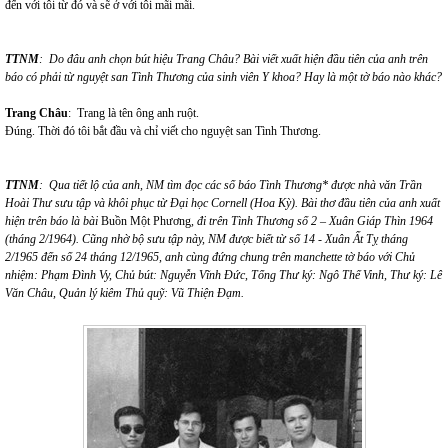
đến với tôi từ đó và sẽ ở với tôi mãi mãi.
TTNM
: Do đâu anh chọn bút hiệu Trang Châu? Bài viết xuất hiện đầu tiên của anh trên
báo có phải từ nguyệt san Tình Thương của sinh viên Y khoa? Hay là một tờ báo nào khác?
Trang Châu
: Trang là tên ông anh ruột.
Đúng. Thời đó tôi bắt đầu và chỉ viết cho nguyệt san Tình Thương.
TTNM
: Qua tiết lộ của anh, NM tìm đọc các số báo Tình Thương* được nhà văn Trần
Hoài Thư sưu tập và khôi phục từ Đại học Cornell (Hoa Kỳ). Bài thơ đầu tiên của anh xuất
hiện trên báo là bài
Buồn Một Phương
, đi trên Tình Thương số 2 – Xuân Giáp Thìn 1964
(tháng 2/1964). Cũng nhờ bộ sưu tập này, NM được biết từ số 14 - Xuân Ất Tỵ tháng
2/1965 đến số 24 tháng 12/1965, anh cùng đứng chung trên manchette tờ báo với Chủ
nhiệm: Phạm Đình Vy, Chủ bút: Nguyễn Vĩnh Đức, Tổng Thư ký: Ngô Thế Vinh, Thư ký: Lê
Văn Châu, Quản lý kiêm Thủ quỹ: Vũ Thiện Đạm.