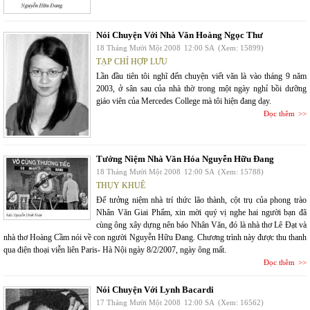
Nói Chuyện Với Nhà Văn Hoàng Ngọc Thư
18 Tháng Mười Một 2008
12:00 SA
(Xem: 15899)
TẠP CHÍ HỢP LƯU
Lần đầu tiên tôi nghĩ đến chuyện viết văn là vào tháng 9 năm
2003, ở sân sau của nhà thờ trong một ngày nghỉ bồi dưỡng
giáo viên của Mercedes College mà tôi hiện đang dạy.
Đọc thêm
Tưởng Niệm Nhà Văn Hóa Nguyễn Hữu Đang
18 Tháng Mười Một 2008
12:00 SA
(Xem: 15788)
THỤY KHUÊ
Để tưởng niệm nhà trí thức lão thành, cột trụ của phong trào
Nhân Văn Giai Phẩm, xin mời quý vị nghe hai người bạn đã
cùng ông xây dựng nên báo Nhân Văn, đó là nhà thơ Lê Đạt và
nhà thơ Hoàng Cầm nói về con người Nguyễn Hữu Đang. Chương trình này được thu thanh
qua điện thoại viễn liên Paris- Hà Nội ngày 8/2/2007, ngày ông mất.
Đọc thêm
Nói Chuyện Với Lynh Bacardi
17 Tháng Mười Một 2008
12:00 SA
(Xem: 16562)