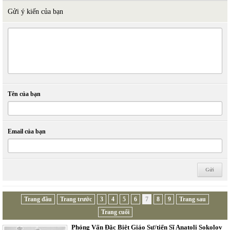
Gửi ý kiến của bạn
Tên của bạn
Email của bạn
Trang đầu
Trang trước
3
4
5
6
7
8
9
Trang sau
Trang cuối
Phỏng Vấn Đặc Biệt Giáo Sư/tiến Sĩ Anatoli Sokolov