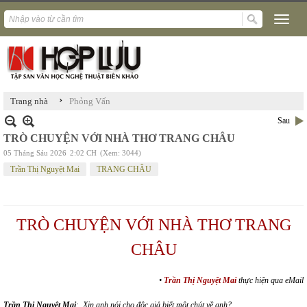
›
Trang nhà
Phỏng Vấn
Sau
TRÒ CHUYỆN VỚI NHÀ THƠ TRANG CHÂU
05 Tháng Sáu 2026
2:02 CH
(Xem: 3044)
Trần Thị Nguyệt Mai
TRANG CHÂU
TRÒ CHUYỆN VỚI NHÀ THƠ TRANG
CHÂU
•
Trần Thị Nguyệt Mai
thực hiện qua eMail
Trần Thị Nguyệt Mai
: Xin anh nói cho độc giả biết một chút về anh?