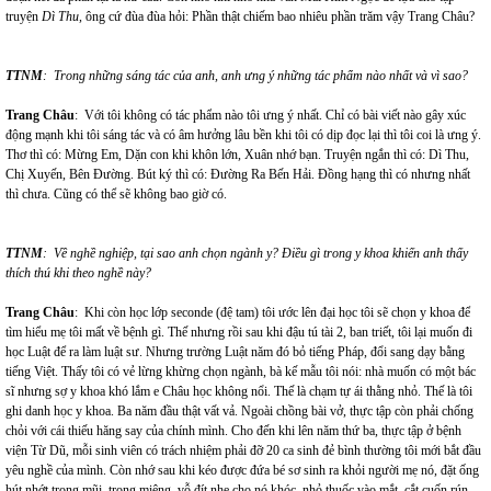
truyện
Dì Thu
,
ông cứ đùa đùa hỏi: Phần thật chiếm bao nhiêu phần trăm vậy Trang Châu?
TTNM
: Trong những sáng tác của anh, anh ưng ý những tác phẩm nào nhất và vì sao?
Trang Châu
: Với tôi không có tác phẩm nào tôi ưng ý nhất. Chỉ có bài viết nào gây xúc
động mạnh khi tôi sáng tác và có âm hưởng lâu bền khi tôi có dịp đọc lại thì tôi coi là ưng ý.
Thơ thì có: Mừng Em, Dặn con khi khôn lớn, Xuân nhớ bạn. Truyện ngắn thì có: Dì Thu,
Chị Xuyến, Bên Đường. Bút ký thì có: Đường Ra Bến Hải. Đồng hạng thì có nhưng nhất
thì chưa. Cũng có thể sẽ không bao giờ có.
TTNM
: Về nghề nghiệp, tại sao anh chọn ngành y? Điều gì trong y khoa khiến anh thấy
thích thú khi theo nghề này?
Trang Châu
: Khi còn học lớp seconde (đệ tam) tôi ước lên đại học tôi sẽ chọn y khoa để
tìm hiểu mẹ tôi mất về bệnh gì. Thế nhưng rồi sau khi đậu tú tài 2, ban triết, tôi lại muốn đi
học Luật để ra làm luật sư. Nhưng trường Luật năm đó bỏ tiếng Pháp, đổi sang dạy bằng
tiếng Việt. Thấy tôi có vẻ lừng khừng chọn ngành, bà kế mẫu tôi nói: nhà muốn có một bác
sĩ nhưng sợ y khoa khó lắm e Châu học không nổi. Thế là chạm tự ái thằng nhỏ. Thế là tôi
ghi danh học y khoa. Ba năm đầu thật vất vả. Ngoài chồng bài vở, thực tập còn phải chống
chỏi với cái thiếu hăng say của chính mình. Cho đến khi lên năm thứ ba, thực tập ở bệnh
viện Từ Dũ, mỗi sinh viên có trách nhiệm phải đỡ 20 ca sinh đẻ bình thường tôi mới bắt đầu
yêu nghề của mình. Còn nhớ sau khi kéo được đứa bé sơ sinh ra khỏi người mẹ nó, đặt ống
hút nhớt trong mũi, trong miệng, vỗ đít nhẹ cho nó khóc, nhỏ thuốc vào mắt, cắt cuốn rún,