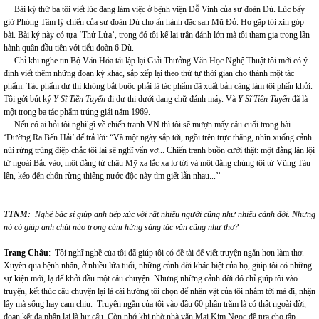
Bài ký thứ ba tôi viết lúc đang làm việc ở bệnh viện Đỗ Vinh của sư đoàn Dù. Lúc bấy
giờ Phòng Tâm lý chiến của sư đoàn Dù cho ấn hành đặc san Mũ Đỏ. Họ gặp tôi xin góp
bài. Bài ký này có tựa ‘Thử Lửa’, trong đó tôi kể lại trận đánh lớn mà tôi tham gia trong lần
hành quân đầu tiên với tiểu đoàn 6 Dù.
Chỉ khi nghe tin Bộ Văn Hóa tái lập lại Giải Thưởng Văn Học Nghệ Thuật tôi mới có ý
định viết thêm những đoạn ký khác, sắp xếp lại theo thứ tự thời gian cho thành một tác
phẩm. Tác phẩm dự thi không bắt buộc phải là tác phẩm đã xuất bản càng làm tôi phấn khởi.
Tôi gởi bút ký
Y Sĩ Tiền Tuyến
đi dự thi dưới dạng chữ đánh máy. Và
Y Sĩ Tiền Tuyến
đã là
một trong ba tác phẩm trúng giải năm 1969.
Nếu có ai hỏi tôi nghĩ gì về chiến tranh VN thì tôi sẽ mượn mấy câu cuối trong bài
‘Đường Ra Bến Hải’ để trả lời: “Và một ngày sắp tới, ngồi trên trực thăng, nhìn xuống cảnh
núi rừng trùng điệp chắc tôi lại sẽ nghĩ vẩn vơ... Chiến tranh buồn cười thật: một đằng lặn lội
từ ngoài Bắc vào, một đằng từ châu Mỹ xa lắc xa lơ tới và một đằng chúng tôi từ Vũng Tàu
lên, kéo đến chốn rừng thiêng nước độc này tìm giết lẫn nhau...’’
TTNM
: Nghề bác sĩ giúp anh tiếp xúc với rất nhiều người cũng như nhiều cảnh đời. Nhưng
nó có giúp anh chút nào trong cảm hứng sáng tác văn cũng như thơ?
Trang Châu
: Tôi nghĩ nghề của tôi đã giúp tôi có đề tài để viết truyện ngắn hơn làm thơ.
Xuyên qua bệnh nhân, ở nhiều lứa tuổi, những cảnh đời khác biệt của họ, giúp tôi có những
sự kiện mới, lạ để khởi đầu một câu chuyện. Nhưng những cảnh đời đó chỉ giúp tôi vào
truyện, kết thúc câu chuyện lại là cái hướng tôi chọn để nhân vật của tôi nhắm tới mà đi, nhận
lấy mà sống hay cam chịu. Truyện ngắn của tôi vào đầu 60 phần trăm là có thật ngoài đời,
đoạn kết đa phần lại là hư cấu. Còn nhớ khi nhờ nhà văn Mai Kim Ngọc đề tựa cho tập