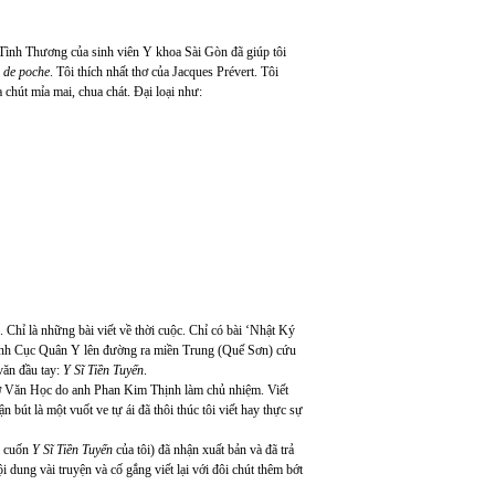
 Tình Thương của sinh viên Y khoa Sài Gòn đã giúp tôi
e de poche
. Tôi thích nhất thơ của Jacques Prévert. Tôi
 chút mỉa mai, chua chát. Đại loại như:
 Chỉ là những bài viết về thời cuộc. Chỉ có bài ‘Nhật Ký
lệnh Cục Quân Y lên đường ra miền Trung (Quế Sơn) cứu
 văn đầu tay:
Y Sĩ Tiền Tuyến
.
 tờ Văn Học do anh Phan Kim Thịnh làm chủ nhiệm. Viết
 bút là một vuốt ve tự ái đã thôi thúc tôi viết hay thực sự
h cuốn
Y Sĩ Tiền Tuyến
của tôi) đã nhận xuất bản và đã trả
 dung vài truyện và cố gắng viết lại với đôi chút thêm bớt