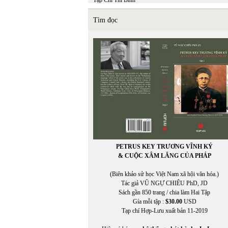
Tạp Chí Thi Bình
TCHL
THẠCH ĐÀ
Tìm đọc
THÁI BẢO
THÁI BÌNH
THÁI THANH
Thái Tú Hạp
THÁI UYÊN
Thái Vĩnh Khiêm (chuyển ngữ)
THẬN NHIÊN
THANH TRÚC
THANH TÙNG
THÀNH VĂN
THẢO HOÀN
Thế Dũng
THẾ GIANG
PETRUS KEY TRƯƠNG VĨNH KÝ
THẾ PHONG
& CUỘC XÂM LĂNG CỦA PHÁP
Thể Thao & Văn Hóa
Thể Thao Văn Hóa
(Biên khảo sử học Việt Nam xã hội văn hóa.)
THẾ UYÊN
Tác giả VŨ NGỰ CHIÊU PhD, JD
THIÊN DI
Sách gần 850 trang / chia làm Hai Tập
thơ
Gía mỗi tập :
$30.00
USD
THỌ MÂN
Tạp chí Hợp-Lưu xuất bản 11-2019
THU HƯƠNG
Thu Nguyễn