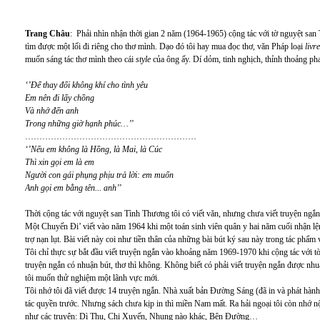
Trang Châu
: Phải nhìn nhận thời gian 2 năm (1964-1965) cộng tác với tờ nguyệt san
tìm được một lối đi riêng cho thơ mình. Dạo đó tôi hay mua đọc thơ, văn Pháp loại
livr
muốn sáng tác thơ mình theo cái
style
của ông ấy. Dí dỏm, tinh nghịch, thỉnh thoảng pha
‘’Để thay đổi không khí cho tình yêu
Em nên đi lấy chồng
Và nhớ đến anh
Trong những giờ hạnh phúc…’’
……………………………………………………
‘’Nếu em không là Hồng, là Mai, là Cúc
Thì xin gọi em là em
Người con gái phụng phịu trả lời: em muốn
Anh gọi em bằng tên.
.
.
anh’’
Thời cộng tác với nguyệt san Tình Thương tôi có viết văn, nhưng chưa viết truyện ngắn.
Một Chuyến Đi’ viết vào năm 1964 khi một toán sinh viên quân y hai năm cuối nhận 
trợ nạn lụt. Bài viết này coi như tiền thân của những bài bút ký sau này trong tác phẩm
Tôi chỉ thực sự bắt đầu viết truyện ngắn vào khoảng năm 1969-1970 khi cộng tác với
truyện ngắn có nhuận bút, thơ thì không. Không biết có phải viết truyện ngắn được nhuận
tôi muốn thử nghiệm một lãnh vực mới.
Tôi nhớ tôi đã viết được 14 truyện ngắn. Nhà xuất bản Đường Sáng (đã in và phát hàn
tác quyền trước. Nhưng sách chưa kịp in thì miền Nam mất. Ra hải ngoại tôi còn nhớ nội
như các truyện: Dì Thu, Chị Xuyến, Nhung nào khác, Bên Đường…