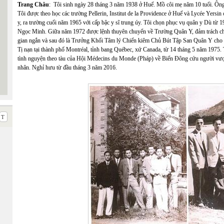
Trang Châu
: Tôi sinh ngày 28 tháng 3 năm 1938 ở Huế. Mồ côi mẹ năm 10 tuổi. Ông
Tôi được theo học các trường Pellerin, Institut de la Providence ở Huế và Lycée Yersi
y, ra trường cuối năm 1965 với cấp bậc y sĩ trung úy. Tôi chọn phục vụ quân y Dù từ 1
Ngọc Minh. Giữa năm 1972 được lệnh thuyên chuyển về Trường Quân Y, đảm trách ch
gian ngắn và sau đó là Trưởng Khối Tâm lý Chiến kiêm Chủ Bút Tập San Quân Y ch
Tị nạn tại thành phố Montréal, tỉnh bang Québec, xứ Canada, từ 14 tháng 5 năm 1975
tình nguyện theo tàu của Hội Médecins du Monde (Pháp) về Biển Đông cứu người vượt
nhân. Nghỉ hưu từ đầu tháng 3 năm 2016.