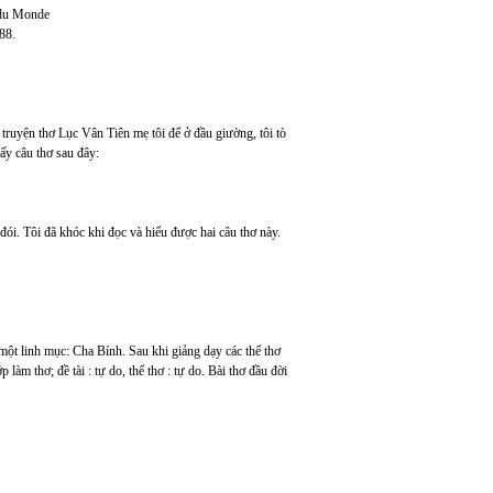
 du Monde
88.
 truyện thơ Lục Vân Tiên mẹ tôi để ở đầu giường, tôi tò
ấy câu thơ sau đây:
ói. Tôi đã khóc khi đọc và hiểu được hai câu thơ này.
à một linh mục: Cha Bính. Sau khi giảng dạy các thể thơ
 làm thơ; đề tài : tự do, thể thơ : tự do. Bài thơ đầu đời