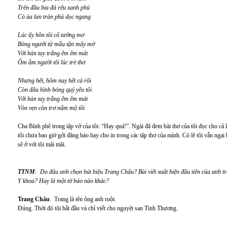
Trên đầu bia đá rêu xanh phủ
Cỏ úa lan tràn phủ dọc ngang
Lúc ấy hồn tôi cố tưởng mơ
Bóng người từ mẫu tận mây mờ
Với bàn tay trắng êm êm mát
Ôm ẵm người tôi lúc trẻ thơ
Nhưng hết, hôm nay hết cả rồi
Còn đâu hình bóng quý yêu tôi
Với bàn tay trắng êm êm mát
Vỏn vẹn còn trơ nấm mộ tồi
Cha Bính phê trong tập vở của tôi: “Hay quá!”. Ngài đã đem bài thơ của tôi đọc cho cả l
tôi chưa bao giờ gởi đăng báo hay cho in trong các tập thơ của mình. Có lẽ tôi vẫn ngại
sẽ ở với tôi mãi mãi.
TTNM
: Do đâu anh chọn bút hiệu Trang Châu? Bài viết xuất hiện đầu tiên của anh t
Y khoa? Hay là một tờ báo nào khác?
Trang Châu
: Trang là tên ông anh ruột.
Đúng. Thời đó tôi bắt đầu và chỉ viết cho nguyệt san Tình Thương.