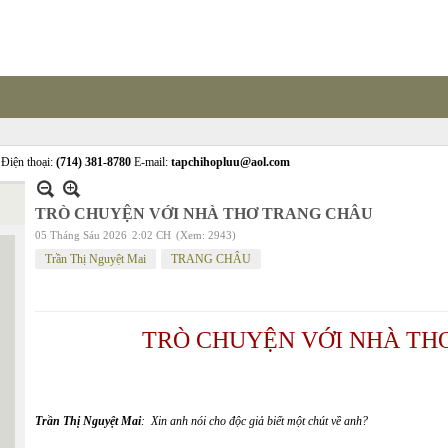
Điện thoại:
(714) 381-8780
E-mail:
tapchihopluu@aol.com
TRÒ CHUYỆN VỚI NHÀ THƠ TRANG CHÂU
05 Tháng Sáu 2026
2:02 CH
(Xem: 2943)
Trần Thị Nguyệt Mai
TRANG CHÂU
TRÒ CHUYỆN VỚI NHÀ TH
Trần Thị Nguyệt Mai
: Xin anh nói cho độc giả biết một chút về anh?