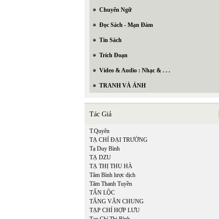
Chuyển Ngữ
Đọc Sách - Mạn Đàm
Tin Sách
Trích Đoạn
Video & Audio : Nhạc & . . .
TRANH VÀ ẢNH
Tác Giả
T.Quyên
TẠ CHÍ ĐẠI TRƯỜNG
Tạ Duy Bình
TẠ DZU
TẠ THỊ THU HÀ
Tâm Bình lược dịch
Tâm Thanh Tuyền
TẤN LỘC
TĂNG VĂN CHUNG
TẠP CHÍ HỢP LƯU