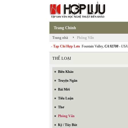
Trang Chính
›
Trang nhà
Phỏng Vấn
- Tạp Chí Hợp Lưu
Fountain Valley,
CA 92708
- USA
THỂ LOẠI
Biên Khảo
Truyện Ngắn
Bài Mới
Tiểu Luận
Thơ
Phỏng Vấn
Ký / Tùy Bút