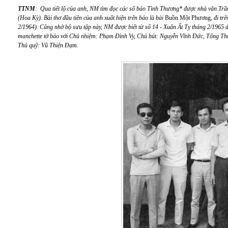
TTNM
: Qua tiết lộ của anh, NM tìm đọc các số báo Tình Thương* được nhà văn Trầ
(Hoa Kỳ). Bài thơ đầu tiên của anh xuất hiện trên báo là bài
Buồn Một Phương
, đi t
2/1964). Cũng nhờ bộ sưu tập này, NM được biết từ số 14 - Xuân Ất Tỵ tháng 2/1965 
manchette tờ báo với Chủ nhiệm: Phạm Đình Vy, Chủ bút: Nguyễn Vĩnh Đức, Tổng Thư
Thủ quỹ: Vũ Thiện Đạm.