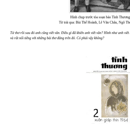
Hình chụp trước tòa soạn báo Tình Thươn
Từ trái qua: Bùi Thế Hoành, Lê Văn Châu, Ngô Th
Từ thơ rồi sau đó anh cũng viết văn. Điều gì đã khiến anh viết văn? Hình như anh viết
và rất nổi tiếng với những bài thơ đăng trên đó. Có phải vậy không?