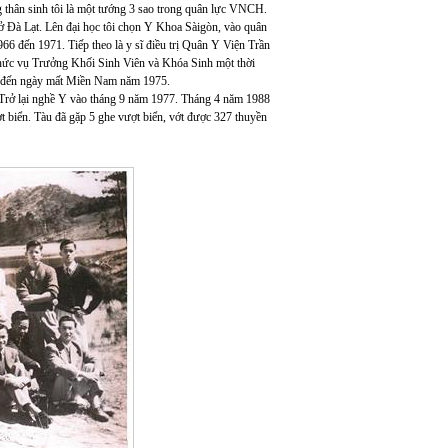
 thân sinh tôi là một tướng 3 sao trong quân lực VNCH.
n ở Đà Lạt. Lên đại học tôi chọn Y Khoa Sàigòn, vào quân
966 đến 1971. Tiếp theo là y sĩ điều trị Quân Y Viện Trần
ức vụ Trưởng Khối Sinh Viên và Khóa Sinh một thời
o đến ngày mất Miền Nam năm 1975.
. Trở lại nghề Y vào tháng 9 năm 1977. Tháng 4 năm 1988
 biển. Tàu đã gặp 5 ghe vượt biển, vớt được 327 thuyền