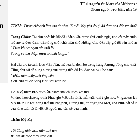
TC đứng trên tàu Mary của Médecins
ữ:
đi cứu người vượt biển, năm 19
m
TTNM
: Được biết anh làm thơ từ năm 15 tuổi. Nguyên do gì đã đưa anh đến với thơ?
Trang Châu
: Tôi còn nhớ, lúc bắt đầu đánh vần được chữ quốc ngữ, tình cờ thấy cuốn
mò mở ra đọc, đánh vần từng chữ, chữ hiểu chữ không. Cho đến bây giờ tôi vẫn nhớ m
‘’Đêm khuya ngọn gió thổi lò
Sương sa ẩm thấp, mưa to lạnh lùng.
.
.’’
Hai câu thơ tả cảnh Lục Vân Tiên, mù lòa, bị đem bỏ trong hang Xương Tòng cho chết đ
Cũng như tôi đã sung sướng vui mừng tiếp đó khi đọc hai câu thơ sau:
‘’Đêm nằm thấy một ông tiên
Đem cho thuốc uống mắt liền sáng ra
.
..’’
Đó là kỷ niệm khó quên lần chạm mặt đầu tiên với thơ.
Vì theo học chương trình Pháp giờ Việt văn rất ít: mỗi tuần chỉ 2 giờ học. Vị giáo sư l
VN như: lục bát, song thất lục bát, phú, Đường thi, tứ tuyệt, thơ Mới, cha Bính bắt cả lớp
của tôi ở tuổi 15 là viết về người mẹ vắn số của mình:
Thăm Mộ Mẹ
Tôi đứng nhìn xem nấm mộ tàn
Im lìm an giấc dưới trời lam