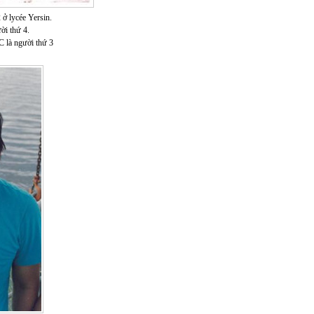
 ở lycée Yersin.
ười thứ 4.
C là người thứ 3