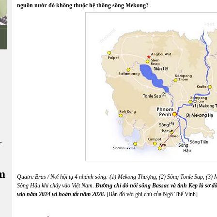
nguồn nước đó không thuộc hệ thống sông Mekong?
ữ:
m
Quatre Bras / Nơi hội tụ 4 nhánh sông: (1) Mekong Thượng, (2) Sông Tonle Sap, (3) M
Sông Hậu khi chảy vào Việt Nam.
Đường chỉ đỏ nối sông Bassac và tình Kep là sơ 
vào năm 2024 và hoàn tất năm 2028.
[Bản đồ với ghi chú của Ngô Thế Vinh]