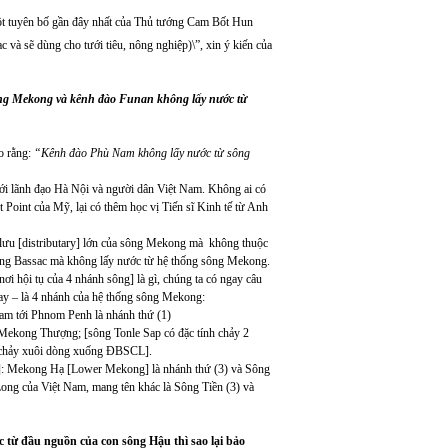
ột tuyên bố gần đây nhất của Thủ tướng Cam Bốt Hun
à sẽ dùng cho tưới tiêu, nông nghiệp)\”, xin ý kiến của
ống Mekong và kênh đào Funan không lấy nước từ
o rằng:
“
Kênh đào Phù Nam không lấy nước từ sông
 giới lãnh đạo Hà Nội và người dân Việt Nam. Không ai có
 Point của Mỹ, lại có thêm học vị Tiến sĩ Kinh tế từ Anh
n lưu [distributary] lớn của sông Mekong mà không thuộc
sông Bassac mà không lấy nước từ hệ thống sông Mekong.
i hội tụ của 4 nhánh sông] là gì, chúng ta có ngay câu
tay – là 4 nhánh của hệ thống sông Mekong:
m tới Phnom Penh là nhánh thứ (1)
 Mekong Thượng; [sông Tonle Sap có đặc tính chảy 2
 chảy xuôi dòng xuống ĐBSCL].
es]: Mekong Hạ [Lower Mekong] là nhánh thứ (3) và Sông
ong của Việt Nam, mang tên khác là Sông Tiền (3) và
 từ đầu nguồn của con sông Hậu thì sao lại bảo