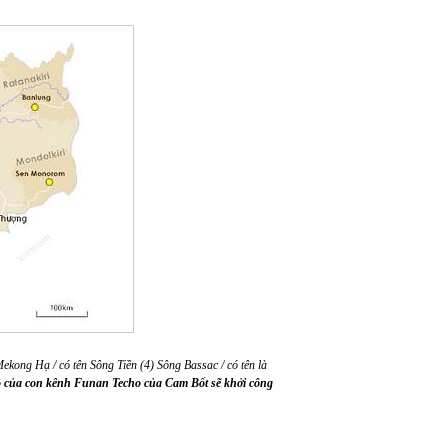
ekong Hạ / có tên Sông Tiền (4) Sông Bassac / có tên là
đồ của con kênh Funan Techo của Cam Bốt sẽ khởi công