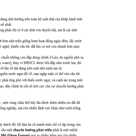
 đang ảnh hưởng trên toàn hệ sinh thái của khắp hành tinh
nề nhất:
 phải chỉ có ở các tỉnh ven duyên hải, mà là các tỉnh
ới hơn một triệu giếng bơm hoạt động ngày đêm, lấy nước
ỹ nghệ, khiến vận tốc đất lún có nơi còn nhanh hơn mực
 chuỗi những con đập dòng chính ở Lào, do nguồn phù sa
 water], thay vì ĐBSCL được bồi đắp như trước kia, thì
ề lâu về dài đang trên một tiến trình tan rã.
guồn nước ngọt đổ về, nạn ngập mặn có thể vào sâu tới
 phải ứng phó với thiếu nước ngọt, và canh tác trong tình
ao, đây chính là yếu tố tích cực cho sự chuyển hướng phát
 một vùng châu thổ bấy lâu được thiên nhiên ưu đãi đã
ông nghiệp, mà còn nhiều lãnh vực khác như nuôi trồng
thách đố, lối làm ăn cũ manh mún chỉ có tập trung vào
u cầu một
chuyển hướng phát triển
phải là một mệnh
n Mở [Open Forum]
quy tụ nhiều tiếng nói của nhiều