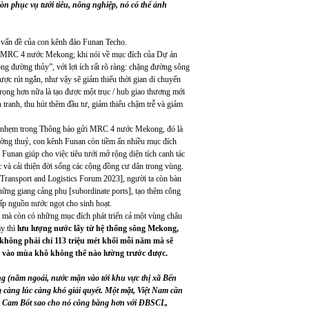
n phục vụ tưới tiêu, nông nghiệp, nó có thể ảnh
2 vấn đề của con kênh đào Funan Techo.
 MRC 4 nước Mekong; khi nói về mục đích của Dự án
ng đường thủy”, với lợi ích rất rõ ràng: chặng đường sông
c rút ngắn, như vậy sẽ giảm thiểu thời gian di chuyển
 trọng hơn nữa là tạo được một trục / hub giao thương mới
ranh, thu hút thêm đầu tư, giảm thiểu chậm trễ và giảm
 nhẹm trong Thông báo gửi MRC 4 nước Mekong, đó là
ường thuỷ, con kênh Funan còn tiềm ẩn nhiều mục đích
 Funan giúp cho việc tiêu tưới mở rộng diện tích canh tác
c và cải thiện đời sống các cộng đồng cư dân trong vùng.
Transport and Logistics Forum 2023], người ta còn bàn
những giang cảng phụ [subordinate ports], tạo thêm công
 cấp nguồn nước ngọt cho sinh hoạt.
, mà còn có những mục đích phát triển cả một vùng châu
ậy thì
lưu lượng nước lấy từ hệ thống sông Mekong,
không phải chỉ 113 triệu mét khối mỗi năm mà sẽ
là vào mùa khô không thể nào lường trước được.
g (năm ngoái, nước mặn vào tới khu vực thị xã Bến
àng lúc càng khó giải quyết. Một mặt, Việt Nam cần
và Cam Bốt sao cho nó công bằng hơn với ĐBSCL,