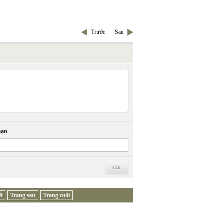
Trước
Sau
bạn
9
Trang sau
Trang cuối