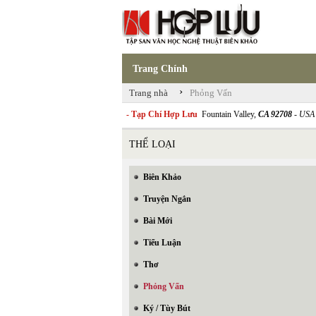
Trang Chính
›
Trang nhà
Phỏng Vấn
- Tạp Chí Hợp Lưu
Fountain Valley,
CA 92708
- USA
THỂ LOẠI
Biên Khảo
Truyện Ngắn
Bài Mới
Tiểu Luận
Thơ
Phỏng Vấn
Ký / Tùy Bút