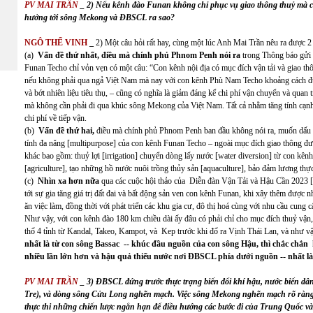
PV MAI TRẦN
_ 2) Nếu kênh đào Funan không chỉ phục vụ giao thông thuỷ mà cò
hưởng tới sông Mekong và ĐBSCL ra sao?
NGÔ THẾ VINH
_
2) Một câu hỏi rất hay, cùng một lúc Anh Mai Trần nêu ra được 
(a)
Vấn đề thứ nhất, điều mà chính phủ Phnom Penh nói ra
trong Thông báo gửi
Funan Techo chỉ vỏn vẹn có một câu: “Con kênh nội địa có mục đích vận tải và giao thô
nếu không phải qua ngả Việt Nam mà nay với con kênh Phù Nam Techo khoảng cách đượ
và bớt nhiên liệu tiêu thụ, – cũng có nghĩa là giảm đáng kể chi phí vận chuyển và quan
mà không cần phải đi qua khúc sông Mekong của Việt Nam. Tất cả nhằm tăng tính cạnh t
chi phí về tiếp vận.
(b)
Vấn đề thứ hai,
điều mà chính phủ Phnom Penh ban đầu không nói ra, muốn dấu
tính đa năng [multipurpose] của con kênh Funan Techo – ngoài mục đích giao thông đ
khác bao gồm: thuỷ lợi [irrigation] chuyển dòng lấy nước [water diversion] từ con kênh
[agriculture], tạo những hồ nước nuôi trồng thủy sản [aquaculture], bảo đảm lương thự
(c)
Nhìn xa hơn nữa
qua các cuộc hội thảo của Diễn đàn Vận Tải và Hậu Cần 2023 [
tới sự gia tăng giá trị đất đai và bất động sản ven con kênh Funan, khi xây thêm được 
ăn việc làm, đồng thời với phát triển các khu gia cư, đô thị hoá cùng với nhu cầu cung
Như vậy, với con kênh đào 180 km chiều dài ấy đâu có phải chỉ cho mục đích thuỷ vận
thổ 4 tỉnh từ Kandal, Takeo, Kampot, và Kep trước khi đổ ra Vịnh Thái Lan, và như v
nhất là từ con sông Bassac -- khúc đầu nguồn của con sông Hậu, thì chắc chắn 
nhiều lần lớn hơn và hậu quả thiếu nước nơi ĐBSCL phía dưới nguồn -- nhất 
PV MAI TRẦN
_ 3) ĐBSCL đứng trước thực trạng biến đổi khí hậu, nước biển dân
Tre), và dòng sông Cửu Long nghẽn mạch. Việc sông Mekong nghẽn mạch rõ ràng c
thực thi những chiến lược ngắn hạn để điều hướng các bước đi của Trung Quốc 