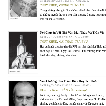
05 Tháng Bảy 2009
12:00 SA
(Xem: 22312)
THỤY KHUÊ
,
VƯƠNG TRÍ NHÀN
Trong những năm gần đây, chúng tôi cố gắng đưa vấn đề V
từ những người thực sự yêu văn chương ở trong nước muốn
loại trừ sau 30/4/1975.
Nói Chuyện Với Nhà Văn Mai Thảo Và Trần Vũ
13 Tháng Tư 2009
12:00 SA
(Xem: 23994)
THỤY KHUÊ
,
MAI THẢO
,
TRẦN VŨ
Hai buổi nói chuyện trên đài RFI với nhà văn Mai Thảo mà
cách đây 17 năm, ngày 20/10/1991, khi chương trình vă
bước đầu chập chững, khó khăn.
Văn Chương Cần Trình Diễn Hay Trí Thức ?
09 Tháng Tư 2009
12:00 SA
(Xem: 108992)
Olivier Le Naire
,
TRẦN VŨ chuyển ngữ
Giới thiệu của người dịch: Kể từ sau Marguerite Duras, 
nhà văn kỳ cựu Richard Millet, được xem người giữ đền
chuông gọi hồn các đồng nghiệp đang vùi dập ngôn ngữ.