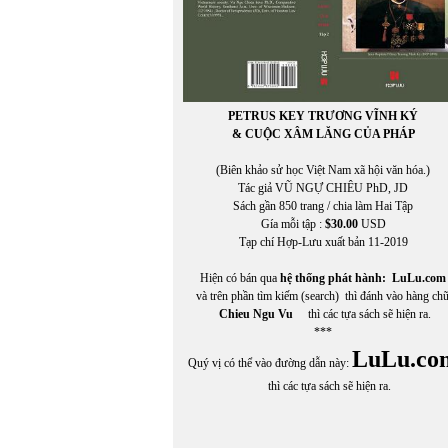
PETRUS KEY TRƯƠNG VĨNH KÝ
& CUỘC XÂM LĂNG CỦA PHÁP
(Biên khảo sử học Việt Nam xã hội văn hóa.)
Tác giả VŨ NGỰ CHIÊU PhD, JD
Sách gần 850 trang / chia làm Hai Tập
Gía mỗi tập :
$30.00
USD
Tạp chí Hợp-Lưu xuất bản 11-2019
Hiện có bán qua
hệ thống phát hành:
LuLu.com
và trên phần tìm kiếm (search) thì đánh vào hàng ch
Chieu Ngu Vu
thì các tựa sách sẽ hiện ra.
***
LuLu.co
Quý vị có thể vào đường dẫn này:
thì các tựa sách sẽ hiện ra.