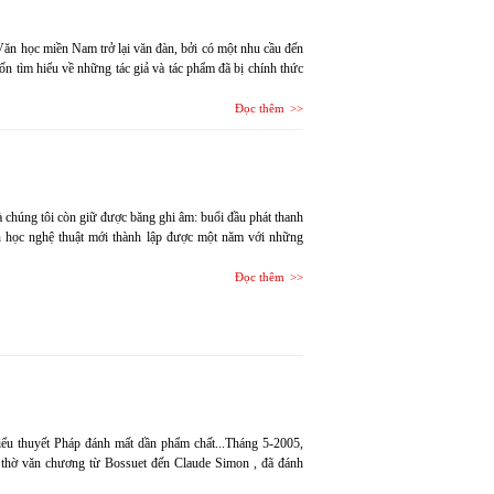
ăn học miền Nam trở lại văn đàn, bởi có một nhu cầu đến
 tìm hiểu về những tác giả và tác phẩm đã bị chính thức
Đọc thêm
 chúng tôi còn giữ được băng ghi âm: buổi đầu phát thanh
n học nghệ thuật mới thành lập được một năm với những
Đọc thêm
tiểu thuyết Pháp đánh mất dần phẩm chất...Tháng 5-2005,
 thờ văn chương từ Bossuet đến Claude Simon , đã đánh