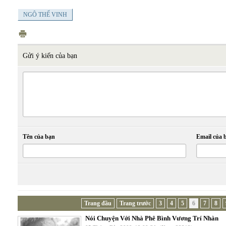
NGÔ THẾ VINH
Gửi ý kiến của bạn
Tên của bạn
Email của 
Trang đầu
Trang trước
3
4
5
6
7
8
Nói Chuyện Với Nhà Phê Bình Vương Trí Nhàn