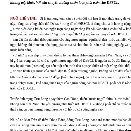
nhưng mặt khác, VN cần chuyển hướng chiến lược phát triển cho ĐBSCL.
NGÔ THẾ VINH
_
3) Hâm nóng toàn cầu và biến đổi khí hậu là một thực trạng đã và
này, riêng các vùng châu thổ Deltas / trong đó có ĐBSCL là đang chịu ảnh hưởng nặng 
_ nước biển dâng khiến nạn ngập mặn càng ngày càng lấn sâu vào vùng châu thổ -- không
trong đất liền rất xa biển, do lượng mưa thấp ở thượng nguồn và ngay cả nơi ĐBSCL.
_ nạn đất lún do khai thác quá mức các tầng nước ngầm [aquifers] đến mức cạn kiệt, v
ngọt, không chỉ phục vụ tiện dụng gia cư mà cả cho nhu cầu sản xuất nông nghiệp và k
nước biển dâng.
_ với những con đập thuỷ điện khổng lồ bậc thềm [Mekong cascades] Vân Nam, và với
bị giữ lại trong các hồ chứa, nguồn nước ngọt đổ về ĐBSCL là nguồn nước đói [hungry
nay bị sói mòn [erosion], tạo nên một tiến trình đảo ngược khiến cả một vùng châu thổ, v
_ do vận hành giữ nước của chuỗi đập thuỷ điện thượng nguồn, không có lực đẩy của n
0
60km với nồng độ mặn cao tới 4
/
[bốn phần ngàn], có nơi còn cao hơn. Cùng một lúc
00
trạng “chạy mặn”, khả năng thích nghi của người nông dân nơi ĐBSCL phải nói là rất c
triển của ĐBSCL.
Trước tình trạng Cửu Long ngày thêm Cạn Dòng, thiếu “nước ngọt”, thừa “nước mặn” –
không còn nữa. Việc chuyển hướng phát triển nơi ĐBSCL – không phải chỉ có thuần n
thuỷ sản, cả trên nhưng vùng nước lợ với hỗ trợ của công nghệ cao.
Như Anh Mai Trần đã thấy, Đồng Bằng Sông Cửu Long đang trở thành một địa bàn đầy 
cây lúa [nông dân lam lũ này đêm mà vẫn không đủ ăn] không còn hợp thời nữa và nh
lệnh của thời đại
.
Và để trả lời “câu hỏi lớn” như vậy, đề nghị RFA lập ra một
Diễn đà