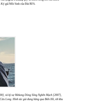
hóm Ký giả Môi Sinh của Đài RFA.
000], và ký sự Mekong Dòng Sông Nghẽn Mạch [2007],
 Cửu Long. Hình tác giả đang băng qua Biển Hồ, tới khu