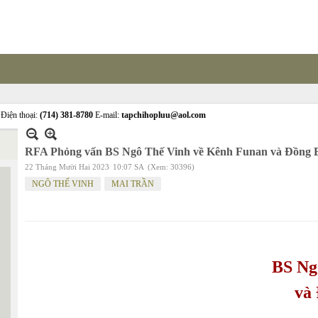
Điện thoại:
(714) 381-8780
E-mail:
tapchihopluu@aol.com
RFA Phỏng vấn BS Ngô Thế Vinh về Kênh Funan và Đồng
22 Tháng Mười Hai 2023
10:07 SA
(Xem: 30396)
NGÔ THẾ VINH
MAI TRẦN
BS
Ng
và