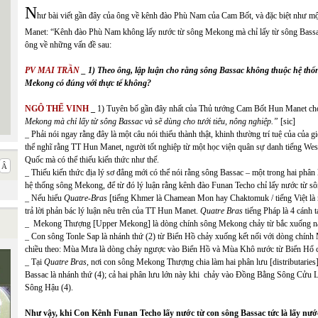
N
hư bài viết gần đây của ông về kênh đào Phù Nam của Cam Bốt, và đặc biệt như m
Manet: “Kênh đào Phù Nam không lấy nước từ sông Mekong mà chỉ lấy từ sông Bassac v
ông về những vấn đề sau:
PV
MAI
TRẦN
_
1) Theo ông, lập luận cho rằng sông Bassac không thuộc hệ th
Mekong có đúng với thực tế không?
NGÔ THẾ VINH
_
1) Tuyên bố gần đây nhất của Thủ tướng Cam Bốt Hun Manet ch
Mekong mà chỉ lấy từ sông Bassac và sẽ dùng cho tưới tiêu, nông nghiệp
.”
[sic]
_ Phải nói ngay rằng đây là một câu nói thiếu thành thật, khinh thường trí tuệ của của
thể nghĩ rằng TT Hun Manet, người tốt nghiệp từ một học viện quân sự danh tiếng West
Quốc mà có thể thiếu kiến thức như thế.
_ Thiếu kiến thức địa lý sơ đẳng mới có thể nói rằng sông Bassac – một trong hai phâ
hệ thống sông Mekong, để từ đó lý luận rằng kênh đào Funan Techo chỉ lấy nước từ 
_ Nếu hiểu
Quatre-Bras
[tiếng Khmer là Chamean Mon hay Chaktomuk / tiếng Việt là nơ
trả lời phản bác lý luận nêu trên của TT Hun Manet.
Quatre Bras
tiếng Pháp là 4 cánh 
_ Mekong Thượng [Upper Mekong] là dòng chính sông Mekong chảy từ bắc xuống na
_ Con sông Tonle Sap là nhánh thứ (2) từ Biển Hồ chảy xuống kết nối với dòng chính
chiều theo: Mùa Mưa là dòng chảy ngược vào Biển Hồ và Mùa Khô nước từ Biển Hổ
_ Tại
Quatre Bras
, nơi con sông Mekong Thượng chia làm hai phân lưu [distributari
Bassac là nhánh thứ (4); cả hai phân lưu lớn này khi chảy vào Đồng Bằng Sông Cửu L
Sông Hậu (4).
Như vậy, khi Con Kênh Funan Techo lấy nước từ con sông Bassac tức là lấy nước