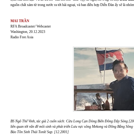
nguồn chất xám từ trong nước ra tới hải ngoại, và ban điều hợp Diễn Đàn ấy sẽ là n
MAI TRẦN
RFA Broadcaster/ Webcaster
Washington, 20.12.2023
Radio Free Asia
BS Ngô Thế Vinh, tác giả 2 cuốn sách: Cửu Long Cạn Dòng Biển Đông Dậy Sóng [2
liên quan tới vấn đề môi sinh và phát triển Lưu vực sông Mekong và Đồng Bằng Sông
Bảo Tồn Sinh Thái Tonlé Sap. [12.2001]