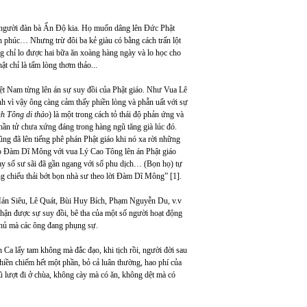
 người đàn bà Ấn Độ kia. Họ muốn dâng lên Đức Phật
h phúc… Nhưng trừ đôi ba kẻ giàu có bằng cách trấn lột
g chỉ lo được hai bữa ăn xoàng hàng ngày và lo học cho
ật chỉ là tấm lòng thơm thảo...
Việt Nam từng lên án sự suy đồi của Phật giáo. Như Vua Lê
h vì vậy ông càng cảm thấy phiền lòng và phẫn uất với sự
h Tông di thảo
) là một trong cách tỏ thái độ phản ứng và
phần tử chưa xứng đáng trong hàng ngũ tăng già lúc đó.
g đã lên tiếng phê phán Phật giáo khi nó xa rời những
 nho Đàm Dĩ Mông với vua Lý Cao Tông lên án Phật giáo
 nay số sư sãi đã gần ngang với số phu dịch… (Bọn họ) tự
ống chiếu thải bớt bọn nhà sư theo lời Đàm Dĩ Mông” [1].
Hán Siêu, Lê Quát, Bùi Huy Bích, Phạm Nguyễn Du, v.v
nhận được sự suy đồi, bê tha của một số người hoạt động
 chủ mà các ông đang phụng sự.
 Ca lấy tam không mà đắc đạo, khi tịch rồi, người đời sau
hiền chiếm hết một phần, bỏ cả luân thường, hao phí của
“lũ lượt đi ở chùa, không cày mà có ăn, không dệt mà có