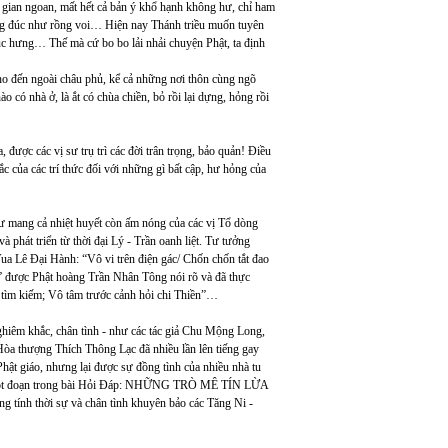
gian ngoan, mất hết cả bản ý khổ hạnh không hư, chỉ ham
ông đúc như rồng voi… Hiện nay Thánh triều muốn tuyên
ục hưng… Thế mà cứ bo bo lải nhải chuyện Phật, ta định
cho đến ngoài châu phủ, kể cả những nơi thôn cùng ngõ
 có nhà ở, là ắt có chùa chiền, bỏ rồi lại dựng, hỏng rồi
 được các vị sư trụ trì các đời trân trọng, bảo quản! Điều
 của các trí thức đối với những gì bất cập, hư hỏng của
ư mang cả nhiệt huyết còn ấm nóng của các vị Tổ dòng
phát triển từ thời đại Lý - Trần oanh liệt. Tư tưởng
ua Lê Đại Hành: “Vô vi trên điện gác/ Chốn chốn tắt đao
o” được Phật hoàng Trần Nhân Tông nói rõ và đã thực
i tìm kiếm; Vô tâm trước cảnh hỏi chi Thiền”…
 nghiêm khắc, chân tình - như các tác giả Chu Mộng Long,
Hòa thượng Thích Thông Lạc đã nhiều lần lên tiếng gay
 Phật giáo, nhưng lại được sự đồng tình của nhiều nhà tu
đọc một đoạn trong bài Hỏi Đáp: NHỮNG TRÒ MÊ TÍN LỪA
ính thời sự và chân tình khuyên bảo các Tăng Ni -