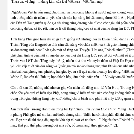
Thưa các vị tăng - ni đáng kính của Đại Việt xưa - Việt Nam nay!
Người dân Việt ta vốn sùng Đạo Phật, và hiện cũng không ít người nghèo không kém
linh thiêng nhân từ niềm tin yêu sâu sắc của họ, cùng lời cầu mong được Bình An, Hạn
của Dân và Tài nguyên quốc gia đã/ đang cúng dường hậu hĩ cho các ngài, thì phần đôn
con cũng đã bạc cả tóc rồi, nên có lẽ cái thiêng liêng cao cả nhất của họ dâng lên Đức Ph
Tình trạng Phật giáo hiện đại có gì thực giống với những thời đã khiến nhiều danh sĩ 
Thánh Tông vốn là người có tình cảm sâu nặng với chùa chiền và Phật giáo, nhưng chín
sa đọa trong sinh hoạt Phật giáo một số tăng sãi. Truyện “Hai ông Phật cãi nhau” (
Thán
phê phán tinh tế của một vị vua đã tạo nên thời đại Hồng Đức rực rỡ đối với một số ít 
Trước vua Lê Thánh Tông mấy thế kỷ, nhiều nhà nho vốn uyên thâm cả Phật lẫn Đạo cũn
yêu cầu cấp thiết của đời sống và Quốc gia mà sa vào thông tục; như lời tâu của nhà
làm bại hoại phong tục, phương hại giáo lý, sư sãi quá nhiều thoát ly lao động: “Hiện
kết bè lũ, lập càn thủ lĩnh, tụ họp thành bầy, làm nhiều việc xấu…” Vì vậy vua đã “xu
Các thời sau đó, những nhà nho sử gia, văn nhân nổi tiếng như Lê Văn Hưu, Trương 
chắc đều yêu quý và hiểu đạo Phật, song cũng vì hiểu và yêu nên các ông không chấp 
trong Tôn giáo thiêng liêng này, chứ không chỉ vì bênh nho phỉ Phật vì lý tưởng quân
Xin trích dẫn Trương Hán Siêu trong bài ký “
Tháp Linh Tế núi Dục Thúy
”: “Ông Thích
ít phụng Phật giáo mà chỉ làm mê hoặc chúng sinh. Thiên hạ có năm phần đất thì chùa c
cải. Bọn sư sãi thì rông dài, người khờ dại thì vội vã tin theo…”. Người theo Phật thì 
mặc, thất phu thất phụ thường dời nhà cửa, bỏ xóm làng, theo gió cuốn” [2].