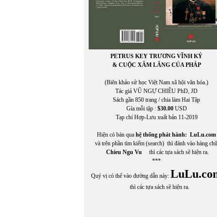
PETRUS KEY TRƯƠNG VĨNH KÝ
& CUỘC XÂM LĂNG CỦA PHÁP
(Biên khảo sử học Việt Nam xã hội văn hóa.)
Tác giả VŨ NGỰ CHIÊU PhD, JD
Sách gần 850 trang / chia làm Hai Tập
Gía mỗi tập :
$30.00
USD
Tạp chí Hợp-Lưu xuất bản 11-2019
Hiện có bán qua
hệ thống phát hành:
LuLu.com
và trên phần tìm kiếm (search) thì đánh vào hàng ch
Chieu Ngu Vu
thì các tựa sách sẽ hiện ra.
***
LuLu.co
Quý vị có thể vào đường dẫn này:
thì các tựa sách sẽ hiện ra.