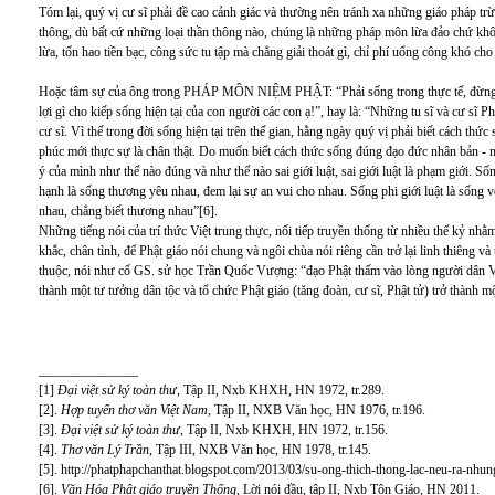
Tóm lại, quý vị cư sĩ phải đề cao cảnh giác và thường nên tránh xa những giáo pháp trừu
thông, dù bất cứ những loại thần thông nào, chúng là những pháp môn lừa đảo chứ khôn
lừa, tốn hao tiền bạc, công sức tu tập mà chẳng giải thoát gì, chỉ phí uổng công khó cho
Hoặc tâm sự của ông trong PHÁP MÔN NIỆM PHẬT: “Phải sống trong thực tế, đừng m
lợi gì cho kiếp sống hiện tại của con người các con ạ!”, hay là: “Những tu sĩ và cư sĩ
cư sĩ. Vì thế trong đời sống hiện tại trên thế gian, hằng ngày quý vị phải biết cách th
phúc mới thực sự là chân thật. Do muốn biết cách thức sống đúng đạo đức nhân bản - n
ý của mình như thế nào đúng và như thế nào sai giới luật, sai giới luật là phạm giới. 
hạnh là sống thương yêu nhau, đem lại sự an vui cho nhau. Sống phi giới luật là sống
nhau, chẳng biết thương nhau”[6].
Những tiếng nói của trí thức Việt trung thực, nối tiếp truyền thống từ nhiều thế kỷ n
khắc, chân tình, để Phật giáo nói chung và ngôi chùa nói riêng cần trở lại linh thiêng và
thuộc, nói như cố GS. sử học Trần Quốc Vượng: “đạo Phật thấm vào lòng người dân Việ
thành một tư tưởng dân tộc và tổ chức Phật giáo (tăng đoàn, cư sĩ, Phật tử) trở thành mộ
_______________
[1]
Đại việt sử ký toàn thư,
Tập II, Nxb KHXH, HN 1972, tr.289.
[2].
Hợp tuyển thơ văn Việt Nam
, Tập II, NXB Văn học, HN 1976, tr.196.
[3].
Đại việt sử ký toàn thư
, Tập II, Nxb KHXH, HN 1972, tr.156.
[4].
Thơ văn Lý Trần
, Tập III, NXB Văn học, HN 1978, tr.145.
[5].
http://phatphapchanthat.blogspot.com/2013/03/su-ong-thich-thong-lac-neu-ra-nhun
[6].
Văn Hóa Phật giáo truyền Thống
, Lời nói đầu, tập II, Nxb Tôn Giáo, HN 2011.