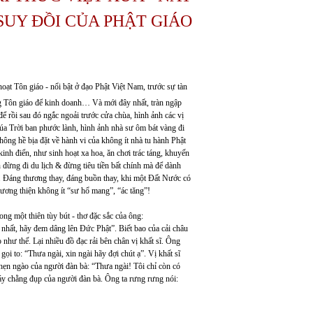
SUY ĐỒI CỦA PHẬT GIÁO
oạt Tôn giáo - nổi bật ở đạo Phật Việt Nam, trước sự tàn
g Tôn giáo để kinh doanh… Và mới đây nhất, tràn ngập
ể rồi sau đó ngắc ngoải trước cửa chùa, hình ảnh các vị
úa Trời ban phước lành, hình ảnh nhà sư ôm bát vàng đi
hông hề bịa đặt về hành vi của không ít nhà tu hành Phật
inh điển, như sinh hoạt xa hoa, ăn chơi trác táng, khuyến
 đừng đi du lịch & đừng tiêu tiền bất chính mà để dành
. Đáng thương thay, đáng buồn thay, khi một Đất Nước có
lương thiện không ít “sư hổ mang”, “ác tăng”!
ng một thiên tùy bút - thơ đặc sắc của ông:
 nhất, hãy đem dâng lên Đức Phật”. Biết bao của cải châu
o như thế. Lại nhiều đồ đạc rải bên chân vị khất sĩ. Ông
i to: “Thưa ngài, xin ngài hãy đợi chút ạ”. Vị khất sĩ
ghẹn ngào của người đàn bà: “Thưa ngài! Tôi chỉ còn có
áy chằng đụp của người đàn bà. Ông ta rưng rưng nói: