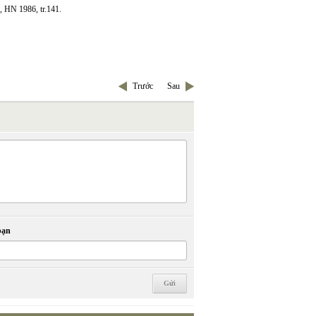
ọc, HN 1986, tr.141.
Trước
Sau
bạn