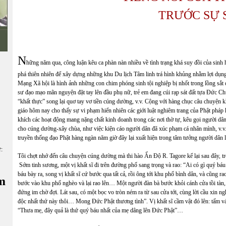
TRƯỚC SỰ 
N
hững năm qua, công luận kêu ca phàn nàn nhiều về tình trạng khá suy đồi của sinh h
phá thiên nhiên để xây dựng những khu Du lịch Tâm linh trá hình khủng nhằm lợi dụn
Mạng Xã hội là hình ảnh những con chim phóng sinh tội nghiệp bị nhốt trong lồng sắt đ
sư đạo mạo mãn nguyện đặt tay lên đầu phụ nữ, trẻ em đang cúi rạp sát đất tựa Đức Ch
“khất thực” song lại quơ tay vơ tiền cúng dường, v.v. Cộng với hàng chục câu chuyện k
giáo hôm nay cho thấy sự vi phạm hiển nhiên các giới luật nghiêm trang của Phật pháp k
khích các hoạt động mang nặng chất kinh doanh trong các nơi thờ tự, kêu gọi người dân
cho cúng dường-xây chùa, như việc kiện cáo người dân đã xúc phạm cá nhân mình, v.v
truyền thống đạo Phật hàng ngàn năm giờ đây lại xuất hiện trong tâm tưởng người dân 
ữ:
Tôi chợt nhớ đến câu chuyện cúng dường mà thi hào Ấn Độ R. Tagore kể lại sau đây, tro
Sớm tinh sương, một vị khất sĩ đi trên đường phố sang trọng và rao: “Ai có gì quý báu
báu bày ra, song vị khất sĩ cứ bước qua tất cả, rồi ông tới khu phố bình dân, và cũng ra
m
bước vào khu phố nghèo và lại rao lên… Một người đàn bà bước khỏi cánh cửa tồi tàn, gọ
đứng im chờ đợi. Lát sau, có một bọc vo tròn ném ra từ sau cửa tới, cùng lời cầu xin n
độc nhất thứ này thôi… Mong Đức Phật thương tình”. Vị khất sĩ cầm vật đó lên: tấm v
“Thưa mẹ, đây quả là thứ quý báu nhất của mẹ dâng lên Đức Phật”…