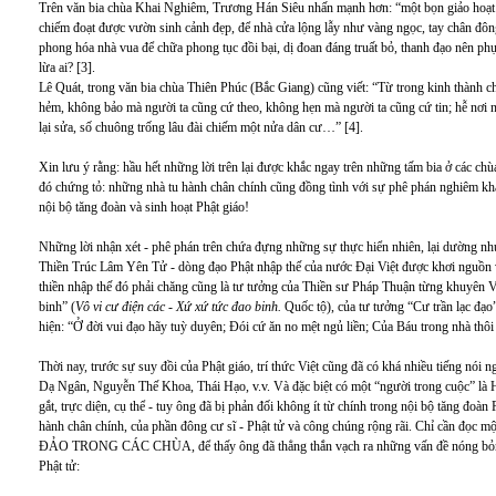
Trên văn bia chùa Khai Nghiêm, Trương Hán Siêu nhấn mạnh hơn: “một bọn giảo hoạt 
chiếm đoạt được vườn sinh cảnh đẹp, để nhà cửa lộng lẫy như vàng ngọc, tay chân đ
phong hóa nhà vua để chữa phong tục đồi bại, dị đoan đáng truất bỏ, thanh đạo nên ph
lừa ai? [3].
Lê Quát, trong văn bia chùa Thiên Phúc (Bắc Giang) cũng viết: “Từ trong kinh thành 
hẻm, không bảo mà người ta cũng cứ theo, không hẹn mà người ta cũng cứ tin; hễ nơi nào
lại sửa, số chuông trống lâu đài chiếm một nửa dân cư…” [4].
Xin lưu ý rằng: hầu hết những lời trên lại được khắc ngay trên những tấm bia ở các chùa,
đó chứng tỏ: những nhà tu hành chân chính cũng đồng tình với sự phê phán nghiêm khắc
nội bộ tăng đoàn và sinh hoạt Phật giáo!
Những lời nhận xét - phê phán trên chứa đựng những sự thực hiển nhiên, lại dường nh
Thiền Trúc Lâm Yên Tử - dòng đạo Phật nhập thế của nước Đại Việt được khơi nguồn và 
thiền nhập thế đó phải chăng cũng là tư tưởng của Thiền sư Pháp Thuận từng khuyên V
binh” (
Vô vi cư điện các - Xứ xứ tức đao binh.
Quốc tộ), của tư tưởng “Cư trần lạc đạ
hiện: “Ở đời vui đạo hãy tuỳ duyên; Đói cứ ăn no mệt ngủ liền; Của Báu trong nhà thô
Thời nay, trước sự suy đồi của Phật giáo, trí thức Việt cũng đã có khá nhiều tiếng nói
Dạ Ngân, Nguyễn Thế Khoa, Thái Hạo, v.v. Và đặc biệt có một “người trong cuộc” là 
gắt, trực diện, cụ thể - tuy ông đã bị phản đối không ít từ chính trong nội bộ tăng đoàn
hành chân chính, của phần đông cư sĩ - Phật tử và công chúng rộng rãi. Chỉ cần 
ĐẢO TRONG CÁC CHÙA, để thấy ông đã thẳng thắn vạch ra những vấn đề nóng bỏng t
Phật tử: