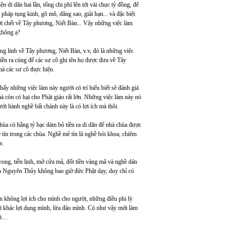
 di dân hai lần, tổng chi phí lên tới vài chục tỷ đồng, để
háp tụng kinh, gõ mõ, dâng sao, giải hạn... và đặc biệt
i chết về Tây phương, Niết Bàn... Vậy những việc làm
 không ạ?
ng linh về Tây phương, Niết Bàn, v.v, đó là những việc
iền ra cúng để các sư cô ghi tên họ được đưa về Tây
mà các sư cô thực hiện.
hấy những việc làm này người có trí hiểu biết sẽ đánh giá
 mà còn có hại cho Phật giáo rất lớn. Những việc làm này nó
ời hành nghề bất chánh này là có lợi ích mà thôi.
hùa có hằng tỷ bạc dám bỏ tiền ra di dân để nhà chùa được
tín trong các chùa. Nghề mê tín là nghề bói khoa, chiêm
v.
vong, tiễn linh, mở cửa mả, đốt tiền vàng mã và nghề dán
ách Nguyên Thủy không bao giờ đức Phật dạy, duy chỉ có
tín không lợi ích cho mình cho người, những điều phi lý
i khác lợi dụng mình, lừa đảo mình. Có như vậy mới làm
ời…