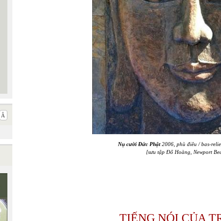
Nụ cười Đức Phật
2006, phù điêu / bas-reli
[sưu tập Đổ Hoàng, Newport Be
TIẾNG NÓI CỦA T