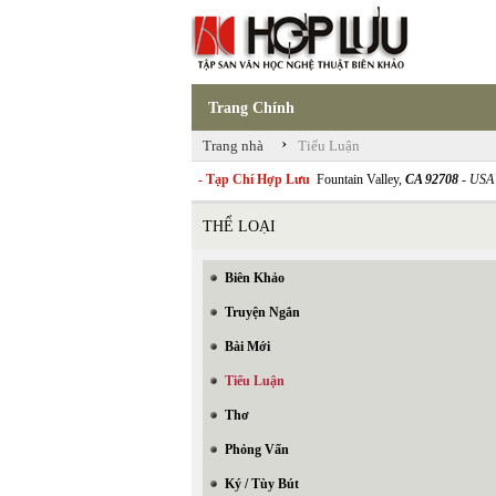
Trang Chính
›
Trang nhà
Tiểu Luận
- Tạp Chí Hợp Lưu
Fountain Valley,
CA 92708
- USA
THỂ LOẠI
Biên Khảo
Truyện Ngắn
Bài Mới
Tiểu Luận
Thơ
Phỏng Vấn
Ký / Tùy Bút