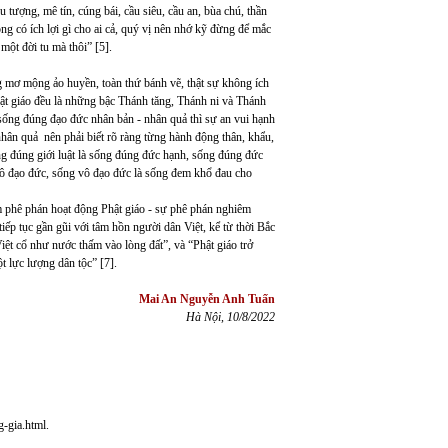
 tượng, mê tín, cúng bái, cầu siêu, cầu an, bùa chú, thần
g có ích lợi gì cho ai cả, quý vị nên nhớ kỹ đừng để mắc
 một đời tu mà thôi” [5].
ơ mộng ảo huyền, toàn thứ bánh vẽ, thật sự không ích
 Phật giáo đều là những bậc Thánh tăng, Thánh ni và Thánh
ức sống đúng đạo đức nhân bản - nhân quả thì sự an vui hạnh
hân quả nên phải biết rõ ràng từng hành động thân, khẩu,
Sống đúng giới luật là sống đúng đức hạnh, sống đúng đức
 vô đạo đức, sống vô đạo đức là sống đem khổ đau cho
hằm phê phán hoạt động Phật giáo - sự phê phán nghiêm
 tiếp tục gần gũi với tâm hồn người dân Việt, kể từ thời Bắc
t cổ như nước thấm vào lòng đất”, và “Phật giáo trở
t lực lượng dân tộc” [7].
Mai An Nguyễn Anh Tuấn
Hà Nội, 10/8/2022
g-gia.html
.