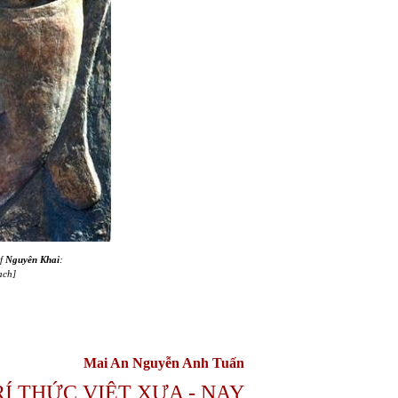
ef
Nguyên Khai
:
ach]
Mai An Nguyễn Anh Tuấn
RÍ THỨC VIỆT XƯA - NAY