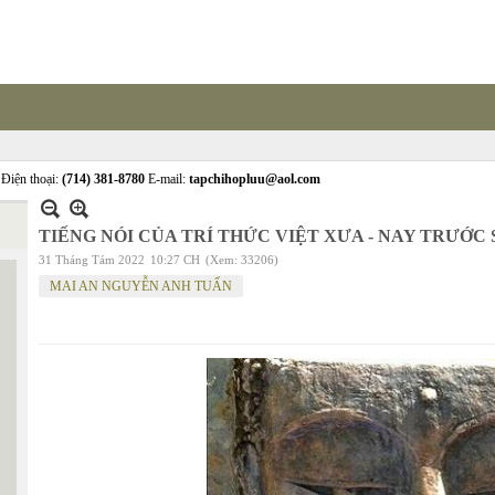
Điện thoại:
(714) 381-8780
E-mail:
tapchihopluu@aol.com
TIẾNG NÓI CỦA TRÍ THỨC VIỆT XƯA - NAY TRƯỚC 
31 Tháng Tám 2022
10:27 CH
(Xem: 33206)
MAI AN NGUYỄN ANH TUẤN