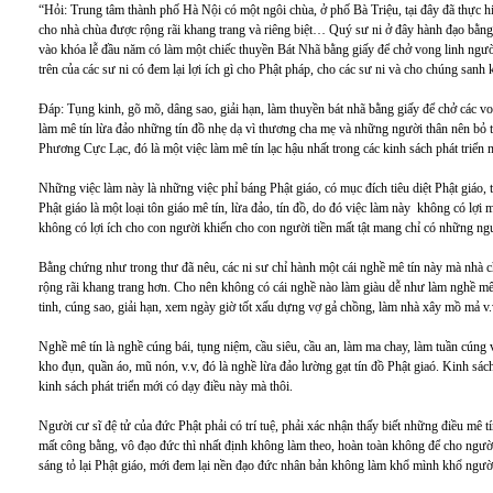
“Hỏi: Trung tâm thành phố Hà Nội có một ngôi chùa, ở phố Bà Triệu, tại đây đã thực hiện
cho nhà chùa được rộng rãi khang trang và riêng biệt… Quý sư ni ở đây hành đạo bằng p
vào khóa lễ đầu năm có làm một chiếc thuyền Bát Nhã bằng giấy để chở vong linh ngườ
trên của các sư ni có đem lại lợi ích gì cho Phật pháp, cho các sư ni và cho chúng sanh
Đáp: Tụng kinh, gõ mõ, dâng sao, giải hạn, làm thuyền bát nhã bằng giấy để chở các vo
làm mê tín lừa đảo những tín đồ nhẹ dạ vì thương cha mẹ và những người thân nên bỏ t
Phương Cực Lạc, đó là một việc làm mê tín lạc hậu nhất trong các kinh sách phát triển 
Những việc làm này là những việc phỉ báng Phật giáo, có mục đích tiêu diệt Phật giáo, t
Phật giáo là một loại tôn giáo mê tín, lừa đảo, tín đồ, do đó việc làm này không có lợi
không có lợi ích cho con người khiến cho con người tiền mất tật mang chỉ có những ngư
Bằng chứng như trong thư đã nêu, các ni sư chỉ hành một cái nghề mê tín này mà nhà c
rộng rãi khang trang hơn. Cho nên không có cái nghề nào làm giàu dễ như làm nghề mê 
tinh, cúng sao, giải hạn, xem ngày giờ tốt xấu dựng vợ gả chồng, làm nhà xây mồ mả v.
Nghề mê tín là nghề cúng bái, tụng niệm, cầu siêu, cầu an, làm ma chay, làm tuần cúng 
kho đụn, quần áo, mũ nón, v.v, đó là nghề lừa đảo lường gạt tín đồ Phật giaó. Kinh s
kinh sách phát triển mới có dạy điều này mà thôi.
Người cư sĩ đệ tử của đức Phật phải có trí tuệ, phải xác nhận thấy biết những điều mê 
mất công bằng, vô đạo đức thì nhất định không làm theo, hoàn toàn không để cho ngườ
sáng tỏ lại Phật giáo, mới đem lại nền đạo đức nhân bản không làm khổ mình khổ ngư