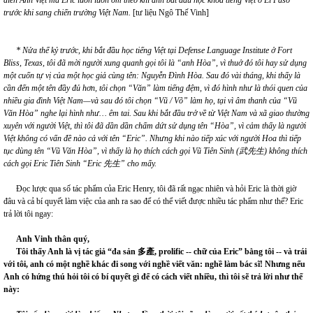
trước khi sang chiến trường Việt Nam.
[tư liệu Ngô Thế Vinh]
*
Nử
a
thế kỷ trước, khi bắt đầu học tiếng Việt tại Defense Language Institute ở Fort
Bliss, Texas, tôi đã mời người xung quanh gọi tôi là “anh Hòa”
,
vì thuở đó tôi hay
s
ử dụng
một cuốn tự vị của một học giả cùng tên: Nguyễn Đình Hòa. Sau đó vài tháng, khi thấy là
cần đến một tên đầy đủ hơn, tôi chọn “Văn” làm tiếng đệm, vì đó hình như là thói quen của
nhiều gia đình Việt Nam—và sau đó tôi chọn “V
ũ
/ V
õ
” làm họ, tại vì âm thanh của “V
ũ
Văn Hòa” nghe lại hình như
… êm tai.
Sau khi bắt đầu trở về từ
Việt Nam và xã giao thường
xuyên với người Việt, thì tôi đã dần dần chấm dứt
s
ử dụng tên “Hòa”
,
vì cảm thấy l
à
người
Vi
ệ
t không có vấn đề nào cả với tên “Eric”
.
Nhưng khi nào tiếp xúc với người Hoa thì tiếp
tục dùng tên “Vũ
Văn
Hòa”
,
vì thấy là họ thích cách gọi
Vũ Tiên Sinh
(
武先生
)
không thích
cách gọi
Eric Tiên Sinh
“Eric
先生
” cho mấy.
Đọc lược qua số tác phẩm của Eric Henry, tôi đã rất ngạc nhiên và hỏi Eric là thời giờ
đâu và cả bí quyết làm việc của anh ra sao để có thể viết được nhiều tác phẩm như thế? Eric
trả lời tôi ngay:
Anh Vinh thân quý,
Tôi thấy Anh là vị tác giả
“đa sản
多
產
, prolific
-- chữ của Eric”
bằng tôi
--
và trái
với tôi, anh
có một nghề khác đi song với nghề viết văn: nghề làm bác sĩ!
Nhưng nếu
Anh có hứng thú hỏi tôi có bí quyết gì để có cách viết nhiều, thì tôi sẽ trả lời như thế
này: