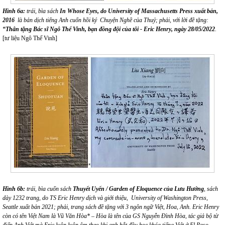
Hình 6a:
trái,
bìa sách
In Whose Eyes, do University of Massachusetts Press xuất bản,
2016
là bản dịch tiếng Anh cuốn hồi ký Chuyện Nghề của Thuỷ; phải, với lời đề tặng:
“Thân tặng Bác sĩ Ngô Thế Vinh, bạn đồng đội của tôi - Eric Henry, ngày 28/05/2022
.
[tư liệu Ngô Thế Vinh]
Hình 6b:
trái, bìa cuốn sách
Thuyết Uyển / Garden of Eloquence của Lưu Hướng
, sách
dày 1232 trang, do TS Eric Henry dịch và giới thiệu,
University of Washington Press,
Seattle xuất bản 2021; phải, trang sách đề tặng với 3 ngôn ngữ Việt, Hoa, Anh. Eric Henry
còn có tên Việt Nam là Vũ Văn Hòa* – Hòa là tên của GS Nguyễn Đình Hòa, tác giả bộ từ
điển Anh Việt mà Eric luôn luôn ôm theo khi anh bắt đầu học khóa tiếng Việt ở El
Paso