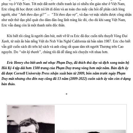
phục vụ ở Việt Nam. Tới một đất nước chiến tranh lại có nhiều tôn giáo như ở Việt Nam,
Eric cũng đã học được cách trả lời dí dỏm và an toàn cho mấy câu hỏi dễ phân cách lòng
người, như
“Anh theo đạo gì?” -- “Tôi theo đạo vợ”,
và đạo vợ mặc nhiên được công nhận
như một thứ đạo phổ quát cho đám đàn ông lính tráng lúc đó, cho dù khi sang Việt Nam,
Eric vẫn đang còn là một thanh niên độc thân.
Khi biết tôi cũng là người cầm bút, mới vỡ lẽ ra Eric đã đọc cuốn tiểu thuyết
Vòng Đai
Xanh
, từ một ấn bản tiếng Việt do Nxb Văn Nghệ California tái bản năm 1987. Eric cho biết
vẫn giữ cuốn sách đó trên kệ sách và anh cũng rất quan tâm tới người Thượng trên Cao
nguyên. Do
“văn kỳ thanh”
, chúng tôi đã dễ dàng nói chuyện với nhau hơn.
Eric Henry cho biết anh mê nhạc Phạm Duy, đã thích thú đọc và dịch xong toàn bộ
Hồi Ký 4 tập dài hơn 1500 trang của Phạm Duy trong vòng hơn một năm. Bản dịch ấy
đã được Cornell University Press nhận xuất bản từ 2009, bốn năm trước ngày Phạm
Duy mất nhưng cho đến nay cũng đã 13 năm (2009-2022) cuốn sách ấy vẫn còn ở dạng
bản thảo.
*