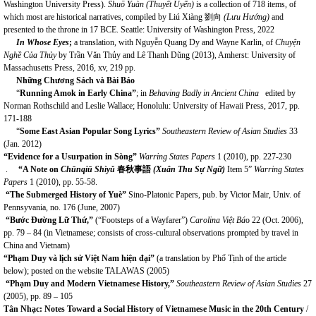
Washington University Press).
Shuō Yuàn (Thuyết Uyển)
is a collection of 718 items, of
which most are historical narratives, compiled by Liú Xiàng 劉向
(Lưu Hướng)
and
presented to the throne in 17 BCE. Seattle: University of Washington Press, 2022
In Whose Eyes
;
a translation, with Nguyễn Quang Dy and Wayne Karlin, of
Chuyện
Nghề Của Thủ
y
by Trần Văn Thủy and Lê Thanh Dũng (2013), Amherst: University of
Massachusetts Press, 2016, xv, 219 pp.
Những Chương Sách và Bài Báo
“
Running Amok in Early China”
; in
Behaving Badly in Ancient China
edited by
Norman Rothschild and
Leslie Wallace; Honolulu: University of Hawaii Press, 2017, pp.
171-188
“
Some East Asian Popular Song Lyrics”
Southeastern Review of Asian Studies
33
(Jan. 2012)
“Evidence for a Usurpation in Sòng”
Warring States Papers
1 (2010), pp. 227-230
.
“A Note on
Chūnqiū Shìyǔ
春秋事語
(
Xuân Thu Sự Ngữ
)
Item 5”
Warring States
Papers
1 (2010), pp. 55-58.
“The Submerged History of Yuè”
Sino-Platonic Papers, pub. by Victor Mair, Univ. of
Pennsyvania, no. 176 (June, 2007)
“Bước Đường Lữ Thứ,”
(“Footsteps of a Wayfarer”)
Carolina Việt Bá
o 22 (Oct. 2006),
pp. 79 – 84 (in Vietnamese; consists of cross-cultural observations prompted by travel in
China and Vietnam)
“Ph
ạ
m Duy và lịch sử Việt Nam hiện đại”
(a translation by Phổ Tịnh of the article
below); posted on the website TALAWAS (2005)
“Ph
ạ
m Duy and Modern Vietnamese History,”
Southeastern Review of Asian Studies
27
(2005), pp. 89 – 105
Tân Nhạc: Notes Toward a Social History of Vietnamese Music in the 20th Century
/