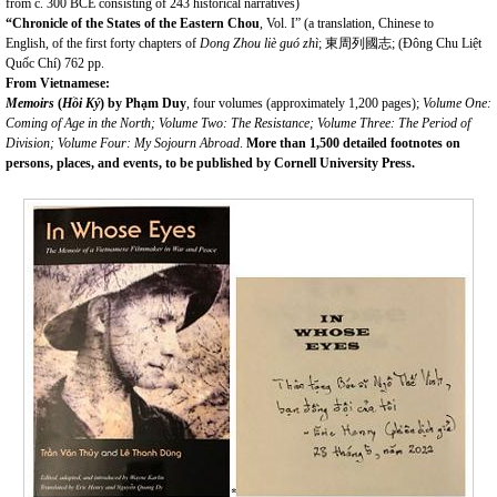
from c. 300 BCE consisting of 243 historical narratives)
“Chronicle of the States of the Eastern Chou
, Vol. I” (a translation, Chinese to
English, of the first forty chapters of
Dong
Zhou liè guó zhì
; 東周列國志; (Đông Chu Liệt
Quốc Chí)
762 pp.
From Vietnamese:
Memoirs
(
Hồi Ký
) by Ph
ạ
m Duy
, four volumes (approximately 1,200 pages);
Volume One:
Coming of Age in the North; Volume Two: The Resistance; Volume Three: The Period of
Division; Volume Four: My Sojourn Abroad
.
More than 1,500 detailed footnotes
on
persons, places, and events,
to be published by Cornell University Press
.