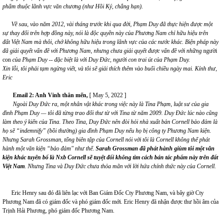
phẩm thuộc lãnh vực văn chương (như Hồi Ký, chẳng hạn).
Về sau, vào năm 2012, vài tháng trước khi qua đời, Phạm
Duy đã thực hiện
được
một
sự thay đổi trên hợp đồng này, nói là độc quyền này của Phương Nam chỉ hữu hiệu trên
đất Việt Nam mà thôi, chớ không hữu hiệu trong lãnh vực của các nước khác. Biện pháp này
đã giải quyết vấn đề với Phương Nam, nhưng chưa giải quyết được vấn đề với những
người
con
của
Phạm
Duy
-- đặc biệt là với Duy Đức, người con trai út của Phạm Duy.
Xin lỗi, tôi phải tạm ngừng
viết,
và
tôi sẽ giải thích thêm vào buổi chiều ngày mai.
Kính thư,
Eric
Email 2:
Anh Vinh thân mến,
[ May 5, 2022 ]
Ngoài Duy Đức ra, một nhân vật khác trong việc này là Tina Phạm, luật sư của gia
đình Phạm Duy — tôi đã từng trao đổi thư từ với Tina từ năm 2009. Duy Đức lúc nào cũng
làm theo ý kiến của Tina. Theo Tina, Duy Đức nên đòi hỏi nhà xuất bản Cornell bảo đảm là
họ sẽ “indemnify” (bồi thường) gia đình Phạm Duy nếu họ bị công ty Phương Nam kiện.
Nhưng Sarah Grossman, tổng biên tập của Cornell nói với tôi là Cornell không thể phát
hành một văn kiện “bảo đảm" như thế.
Sarah
Grossman
đã phát hành giùm tôi một văn
kiện khác tuyên bố là Nxb Cornell sẽ tuyệt đối không tìm cách bán tác phẩm này trên đất
Việt Nam
. Nhưng Tina và Duy Đức chưa thỏa mãn với lời hứa chính thức này của Cornell
.
Eric Henry sau đó đã liên lạc với Ban Giám Đốc Cty Phương Nam, và bây giờ Cty
Phương Nam đã có giám đốc và phó giám đốc mới. Eric Henry đã nhận được thư hồi âm của
Trịnh Hải Phương, phó giám đốc Phương Nam.