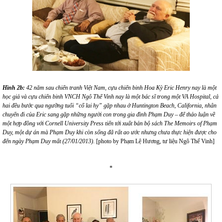
Hình
2b
:
42 năm sau chiến tranh Việt Nam, cựu chiến binh Hoa Kỳ Eric
Henry nay là một
học giả và cựu chiến binh VNCH Ngô Thế Vinh nay là một bác sĩ trong một VA Hospital, cả
hai đều bước qua ngưỡng tuổi “cổ lai hy” gặp nhau ở Huntington Beach, California, nhân
chuyến đi của Eric sang gặp những người con trong gia đình Phạm Duy – để thảo luận về
một hợp đồng với Cornell University Press tiến tới xuất bản bộ sách The Memoirs of Phạm
Duy, một dự án mà Phạm Duy khi còn sống đã rất ao ước nhưng chưa thực hiện được cho
đến ngày Phạm Duy mất (27/01/2013).
[photo by Phạm Lệ Hương, tư liệu Ngô Thế Vinh]
*