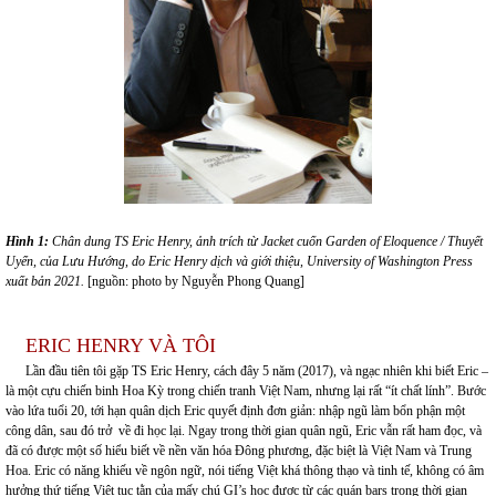
Hình 1:
Chân dung TS Eric Henry, ảnh trích từ Jacket cuốn Garden of Eloquence / Thuyết
Uyển, của Lưu Hướng, do Eric Henry dịch và giới thiệu, University of Washington Press
xuất bản 2021.
[nguồn: photo by Nguyễn Phong Quang]
ERIC HENRY VÀ TÔI
Lần đầu tiên tôi gặp TS Eric Henry, cách đây 5 năm (2017), và ngạc nhiên khi biết Eric –
là một cựu chiến binh Hoa Kỳ trong chiến tranh Việt Nam, nhưng lại rất “ít chất lính”. Bước
vào lứa tuổi 20, tới hạn quân dịch Eric quyết định đơn giản: nhập ngũ làm bổn phận một
công dân, sau đó trở về đi học lại. Ngay trong thời gian quân ngũ, Eric vẫn rất ham đọc, và
đã có được một số hiểu biết về nền văn hóa Đông phương, đặc biệt là Việt Nam và Trung
Hoa. Eric có năng khiếu về ngôn ngữ, nói tiếng Việt khá thông thạo và tinh tế, không có âm
hưởng thứ tiếng Việt tục tằn của mấy chú GI’s học được từ các quán bars trong thời gian