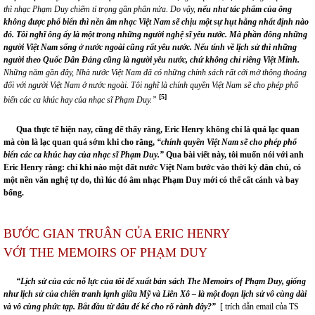
thì nhạc Phạm Duy chiếm tỉ trọng gần phân nửa. Do vậy,
nếu như tác phẩm của ông
không được phổ biến thì nền âm nhạc Việt Nam sẽ chịu một sự hụt hẫng nhất định nào
đó.
Tôi nghĩ ông ấy là một trong những người nghệ sĩ yêu nước. Mà phần đông những
người Việt Nam sống ở nước ngoài cũng rất yêu nước.
Nếu tính về lịch sử thì những
người theo Quốc Dân Đảng cũng là người yêu nước, chứ không chỉ riêng Việt Minh.
Những năm gần đây, Nhà nước Việt Nam đã có những chính sách rất cởi mở thông thoáng
đối với người Việt Nam ở nước ngoài. Tôi nghĩ là chính quyền Việt Nam sẽ cho phép phổ
[5]
biến các ca khúc hay của nhạc sĩ Phạm Duy.
”
Qua thực tế hiện nay, cũng để thấy rằng, Eric Henry không chỉ là quá lạc quan
mà còn là lạc quan quá sớm khi cho rằng,
“chính quyền Việt Nam sẽ cho phép phổ
biến các ca khúc hay của nhạc sĩ Phạm Duy.”
Qua bài viết này, tôi muốn nói với anh
Eric Henry rằng: chỉ khi nào một đất nước Việt Nam bước vào thời kỳ dân chủ, có
một nền văn nghệ tự do, thì lúc đó âm nhạc Phạm Duy mới có thể cất cánh và bay
bổng.
BƯỚC GIAN TRUÂN CỦA ERIC HENRY
VỚI THE MEMOIRS OF PHẠM DUY
“
Lịch sử của các nỗ lực của tôi để xuất bản sách
The Memoirs of Phạm Duy,
giống
như lịch sử của chiến tranh lạnh giữa Mỹ và Liên Xô
–
là một đoạn lịch sử vô cùng dài
và vô cùng phức tạp. Bắt đầu từ đâu để kể cho rõ rành đây?
”
[ trích dẫn email của TS