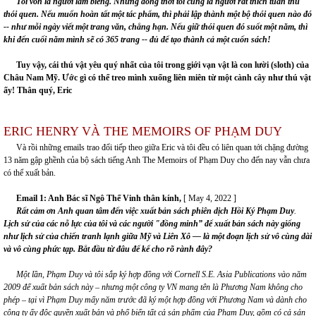
Tôi vốn là người làm biếng. Nhưng
đ
ồng thời tôi cũng là người rất thích tuân thủ
thói quen.
Nếu muốn hoàn tất một tác phẩm, thì phải lập thành một bộ thói quen nào đó
--
như mỗi ngày viết một trang văn, chẳng hạn. Nếu giữ thói quen đó suốt một năm, thì
khi đến cuối năm mình sẽ c
ó
365 trang
--
đủ để tạo thành cả một cuốn sách!
Tuy vậy, cái thú vật yêu quý nhất của tôi trong g
i
ới vạn vật là con lười (sloth) của
C
hâu Nam Mỹ. Ước gì có thể treo mình xuống liên miên từ một cành cây như thú vật
ấy!
Thân quý,
Eric
ERIC HENRY VÀ THE MEMOIRS OF PHẠM DUY
Và rồi những emails trao đổi tiếp theo giữa Eric và tôi đều có liên quan tới chặng đường
13 năm gập ghềnh của bộ sách tiếng Anh The Memoirs of Phạm Duy cho đến nay vẫn chưa
có thể xuất bản.
Email 1:
Anh Bác sĩ Ngô Thế Vinh thân kính,
[ May 4, 2022 ]
Rất cảm ơn Anh quan tâm đến việc xuất bản sách phiên dịch Hồi Ký Phạm Duy
.
Lịch sử của các nỗ lực của tôi và các người "đồng minh” để xuất bản sách này giống
như lịch sử của chiến tranh lạnh giữa Mỹ và Liên Xô — là một đoạn lịch sử vô cùng dài
và vô cùng phức tạp.
Bắt đầu từ đâu để kể cho rõ rành đây?
Một lần, Phạm Duy và tôi sắp ký hợp đồng với Cornell S
.
E
.
Asia Publications vào năm
2009 để xuất bản sách này
–
nhưng một công ty VN mang tên là Phương Nam không cho
phép
–
tại vì Phạm
Duy mấy năm trước đã ký một hợp đồng với Phương Nam và dành cho
công ty ấy độc quyền xuất bản và phổ biến tất cả sản phẩm của
Phạm
Du
y
, gồm có cả sản