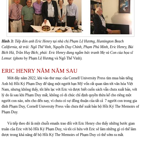
Hình 3:
Tiếp đón anh Eric Henry tại nhà chị Phạm Lệ Hương, Huntington Beach
California, từ trái: Ngô Thế Vinh, Nguyễn Duy Chính, Phạm Phú Minh, Eric Henry, Bùi
Bích Hà, Trần Huy Bích; phải: Eric Henry đang ngắm bức tranh Mẹ và Con của họa sĩ
Lemur.
(photo by Phạm Lệ Hương và Ngô Thế Vinh)
.
ERIC HENRY NĂM NĂM SAU
Mới đây năm 2022, khi vào thư mục của Cornell University Press tìm mua bản tiếng
Anh bộ Hồi Ký Phạm Duy để tặng một người bạn Mỹ vốn rất quan tâm tới văn hóa Việt
Nam, nhưng không thấy, tôi liên lạc với Eric và được biết cuốn sách vẫn chưa xuất bản, với
lý do là sau khi Phạm Duy mất, không có di chúc chỉ định quyền thừa kế cho riêng một
người con nào, nên cho đến nay, vì chưa có sự đồng thuận của tất cả 7 người con trong gia
đình Phạm Duy, Cornell University Press vẫn chưa thể xuất bản bộ Hồi Ký The Memoirs of
Phạm Duy.
Và tiếp theo đó là một chuỗi emails trao đổi với Eric Henry cho thấy những bước gian
truân của Eric với bộ Hồi Ký Phạm Duy, và tôi có hứa với Eric sẽ làm những gì có thể làm
được trong khả năng để bộ Hồi Ký The Memoirs of Phạm Duy có thể sớm ra mắt.