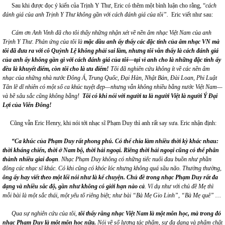
Sau khi được đọc ý kiến của Trịnh Y Thư, Eric có thêm một bình luận cho rằng, “
cách
đánh giá của anh Tr
ị
nh
Y Thư
không gần với cách đánh giá
của tôi”
.
Eric viết như sau:
Cám ơn Anh
Vinh đã
cho tôi thấy những nhận xét về nền âm nhạc Việt
Nam của anh
Trịnh Y Thư. Phản ứng của tôi là
mặc dầu anh ấy thấy các đặc tính của âm nhạc VN mà
tôi đã đưa ra với cô Quỳnh Lệ không phải sai lầm, nhưng tôi vẫn thấy là cách đánh giá
của anh
ấy
không gần gì với cách đánh giá của tôi—tại vì anh cho là những đặc tính ấy
đều là khuyết điểm, c
ò
n tôi cho là ưu điểm!
Tôi đã nghiên cứu không ít về các nền âm
nhạc của những nhà nước
Đ
ông Á
,
Trung Quốc, Đại H
à
n, Nhật Bản, Đài Loan, Phi Luật
Tân lẽ dĩ nhiên có một số ca khúc tuyệt đẹp—nhưng vẫn không nhiều bằng nước Việt
Nam—
và bề sâu sắc cũng không bằng!
Tôi có khi nói với người ta là người Việt là người Ý Đại
Lợi của Viễn Đông!
Cũng vẫn Eric Henry, khi nói tới nhạc sĩ Phạm Duy thì anh rất say sưa. Eric nhận định:
“
Ca khúc của Phạm
Duy
rất phong phú. Có thể chia làm nhiều thời kỳ khác nhau:
t
hời kháng chiến, thời ở Nam bộ, thời hải ngoại.
Riêng thời hải ngoại cũng có thể phân
thành nhi
ề
u giai đoạn
. Nhạc Phạm Duy không có những tiếc nuối đau buồn như phần
đông các nhạc sĩ khác. Có khi cũng có khóc lóc nhưng không quá sầu não. Thường thường,
ông ấy hay viết theo một lối nói như là kể chuyện. Chủ đề trong nhạc Phạm Duy rất đa
dạng và nhiều sắc độ, gần như không có giới hạn nào cả
. Ví dụ như với chủ đề Mẹ thì
mỗi bài là một sắc thái, một yếu tố riêng biệt
;
n
hư bài “Bà Mẹ Gio Linh”, “Bà
Mẹ quê”
…
Qua sự nghiên cứu của tôi,
tôi thấy rằng nhạc Việt Nam là một môn học, mà trong đó
nhạc Phạm Duy là một môn học nữa.
Nói về số lượng tác phẩm, sự đa dạng và phẩm chất