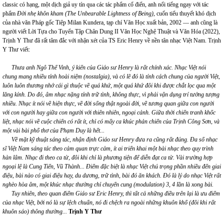
classic có hạng, một dịch giả uy tín qua các tác phẩm cổ điển, anh nổi tiếng ngay với tác
phẩm
Đời nhẹ khôn kham
(The Unbearable Lightness of Being)
, cuốn tiểu thuyết khó dịch
của nhà văn Pháp gốc Tiệp Milan Kundera, tạp chí Văn Học xuất bản, 2002 — anh cũng là
người viết Lời Tựa cho Tuyển Tập Chân Dung II Văn Học Nghệ Thuật và Văn Hóa (2022),
Trịnh Y Thư đã rất tâm đắc với nhận xét của TS Eric Henry về nền tân nhạc Việt Nam. Trịnh
Y Thư viết:
Thưa anh Ngô Thế Vinh, ý kiến của Giáo sư Henry là rất chính xác. Nhạc Việt nói
chung mang nhiều tính hoài niệm (nostalgia), và có lẽ đó là tính cách chung của người Việt,
luôn luôn thương nhớ cái gì thuộc về quá khứ, một quá khứ đôi khi được chắt lọc qua một
lăng kính. Do đó, âm nhạc nặng tính trữ tình, không thực, vì phải vận dụng trí tưởng tượng
nhiều. Nhạc ít nói về hiện thực, về đời sống thật ngoài đời, về tương quan giữa con người
với con người hay giữa con người với thiên nhiên, ngoại cảnh. Giữa thời chiến tranh khốc
liệt, nhạc nói về cuộc chiến có rất ít, chỉ có mấy
ca khúc phản chiến của Trịnh Công Sơn, và
một vài bài phổ thơ của Phạm Duy là hết...
Về mặt kỹ thuật sáng tác, nhận định Giáo sư Henry đưa ra cũng rất đúng. Đa số nhạc
sĩ Việt Nam sáng tác theo cảm quan trực cảm, ít ai triển khai một bài nhạc theo quy trình
hàn lâm. Nhạc đi theo ca từ, đôi khi chỉ là phư
ơ
ng tiện để diễn đạt ca từ. Vài trường hợp
ngoại lệ là Cung Tiến, Vũ Thành... Điểm đặc biệt là nhạc Việt chú trọng phần nhiều đến giai
điệu, bài nào có giai điệu hay, du dương, trữ tình, bài đó ăn khách. Đó là lý do nhạc Việt rất
nghèo hòa âm, một khúc nhạc thường chỉ chuyển cung
(modulation)
3, 4 lần là xong bài.
Tuy nhiên, theo quan điểm Giáo sư Eric
Henry, thì tất cả những điều trên lại là ưu điểm
của nhạc Việt, bởi nó là sự lệch chuẩn, nó đi chệch ra ngoài những khuôn khổ (đôi khi rất
khuôn sáo) thông thường...
Trịnh Y Thư