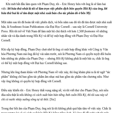
Khi mới bắt đầu làm quen với Phạm Duy, tôi – Eric Henry hứa với ông là sẽ làm hai
việc:
l
ời hứa thứ nhất là tôi sẽ làm trọn việc phiên dịch bốn quyển Hồi Ký của ông
, l
ời
hứa th
ứ
hai là sẽ tìm được một nhà xuất bản cho tác phẩm đó ở bên Mỹ.
Một năm sau tôi đã hoàn tất việc phiên dịch, và bốn năm sau đó tôi đã tìm được một nhà xuất
bản, là Southeast Asian Publications của Đại Học Cornell – sau này là Cornell University
Press. Rồi tôi trở về Việt Nam để làm một bộ chú thích với hơn
1,500 footnotes
về những
nhân vật và địa danh trong Hồi Ký và để ký một hợp đồng với Phạm Duy và Đại Học
Cornell.
Khi sắp ký hợp đồng, Phạm Duy chợt nhớ là ông có một hợp đồng khác với Công ty Văn
hóa Phương Nam mà ông đã ký vài năm trước, nói là Phương Nam có quyền tuyệt đối buôn
bán những tác phẩm của Phạm Duy -- nhưng
Hồi Ký
không phải là một bài ca, chắc là ông
có thể ký một hợp đồng với Đại học Cornell không sao.
Nhưng khi ông tham khảo với Phương Nam về việc này, thì ông khám phá ra là từ ngữ “tác
phẩm” không chỉ bao gồm tác phẩm âm nhạc mà bao gồm tác phẩm văn chương nữa. Như
vậy ông không có quyền ký hợp đồng với Cornell.
Điều này khiến tôi – Eric Henry thất vọng nặng nề, và tôi viết thư cho Phạm Duy, nói nửa
đùa nửa thật là
nếu không có cách xuất bản bản tiếng Anh
cuốn
Hồi Ký, thì tôi sau n
à
y sẽ
chỉ có nước nhảy xuống s
ô
ng
tự tử
thôi.
[Sic]
Trong thư hồi âm của Phạm Duy, ông nói là tôi không phải quá bận tâm về việc này. Chắc là
trong tương lai sẽ có cách xuất bản Hồi Ký bằng tiếng Anh. Và ông đã đề nghị với tôi một