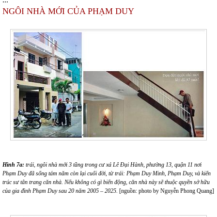
…
NGÔI NHÀ MỚI CỦA PHẠM DUY
Hình 7a:
trái,
ngôi nhà mới 3 tầng trong cư xá Lê Đại Hành, phường 13, quận 11 nơi
Phạm Duy đã sống tám năm còn lại cuối đời, từ trái: Phạm Duy Minh, Phạm Duy, và kiến
trúc sư tân trang căn nhà. Nếu không có gì biến động, căn nhà này sẽ thuộc quyền sở hữu
của gia đình Phạm Duy sau 20 năm 2005 – 2025.
[nguồn: photo by Nguyễn Phong Quang]