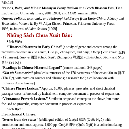
240-245
Persons, Roles, and Minds: Identity in Peony Pavilion and Peach Blossom Fan
, Tina
Lu
, Stanford University Press, 2001; 2001; in
CLEAR
[summer, 2002]
Guanzi: Political, Economic, and Philosophical Essays from Early China;
A Study and
Translation. Volume II.
By W. Allyn Rickett. Princeton: Princeton University Press,
1998; in
Journal of Asian Studies
[1999]
Những Sách Chưa Xuất Bản:
Sách Viết:
“Historical Narrative in Early China”
(a study of genre and content among the
narratives collected in
Zuo zhuàn
,
Guó yu
,
Zhànguócè
, and
Shijì
; 336 pp.)
Zuo zhuàn
左傳
(Tả Truyện),
Guó yu
國語 (Quốc Ngữ),
Zhànguócè
戰國策 (Chiến Quốc Sách), and
Shijì
史記 (Sử Ký)
“Readings in Chinese Historical Legend”
(course textbook; 543 pages)
“
Xin xù
Summaries”
(detailed summaries of the 176 narratives of the extant
Xin xù
新序
(Tân Tự), with notes on sources and allusions; a research tool; a collaboration with
Professor Anne Kinney)
“Chinese Phrase Lexicon.”
Approx. 10,000 phrases, proverbs, and short classical
passages cross-referenced by lexical item; computer document in process of expansion.
“Vietnamese Proverb Lexicon.”
Similar in scope and concept to the above, but more
focused on proverbs; computer document in process of expansion.
Sách Dịch:
From classical Chinese
:
“Stories from the States
” (a bilingual edition of
Guóyǔ
國語 (Quốc Ngữ) with
introduction and notes; approx. 1,000 pp.
Guóyǔ
國語 (Quốc Ngữ) is a collection dating