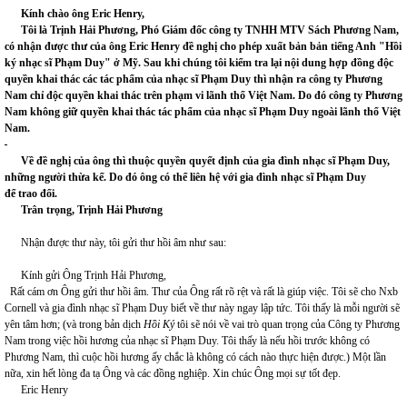
Kính chào ông Eric Henry,
Tôi là Trịnh Hải Phương, Phó Giám đốc công ty TNHH MTV Sách Phương Nam,
có nhận được thư của ông Eric Henry đề nghị cho phép xuất bản bản tiếng Anh "Hồi
ký nhạc sĩ Phạm Duy" ở Mỹ. Sau khi chúng tôi kiểm tra lại nội dung hợp đồng độc
quyền khai thác các tác phẩm của nhạc sĩ Phạm Duy thì nhận ra công ty Phương
Nam chỉ độc quyền khai thác trên phạm vi lãnh thổ Việt Nam. Do đó công ty Phương
Nam không giữ quyền khai thác tác phẩm của nhạc sĩ Phạm Duy ngoài lãnh thổ Việt
Nam.
Về đề nghị của ông thì thuộc quyền quyết định của gia đình nhạc sĩ Phạm Duy,
những người thừa kế. Do đó ông có thể liên hệ với gia đình nhạc sĩ Phạm Duy
để trao đổi.
Trân trọng,
Trịnh Hải Phương
Nhận được thư này, tôi gửi thư hồi âm như sau:
Kính gửi Ông Trịnh Hải Phương,
Rất cám ơn Ông gửi thư hồi âm. Thư của Ông rất rõ rệt và rất là giúp việc. Tôi sẽ cho Nxb
Cornell và gia đình nhạc sĩ Phạm Duy biết về thư này ngay lập tức. Tôi thấy là mỗi người sẽ
yên tâm hơn; (và trong bản dịch
Hồi Ký
tôi sẽ nói về vai trò quan trọng của Công ty Phương
Nam trong việc hồi hương của nhạc sĩ Phạm Duy. Tôi thấy là nếu hồi trước không có
Phương Nam, thì cuộc hồi hương ấy chắc là không có cách nào thực hiện được.) Một lần
nữa, xin hết lòng đa tạ Ông và các đồng nghiệp. Xin chúc Ông mọi sự tốt đẹp.
Eric Henry