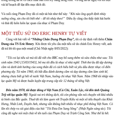
vài kế hoạch để đạt đến mục đích đó.
Và cuối cùng Phạm Duy đã có một tái bút như thế này:
“Khi nào ông quyết đ
ị
nh nhảy
xuống sông, xin cho tôi biết nhé – để tôi nhảy theo!”
Điều ấy cũng cho thấy tính hài hước
và thái độ luôn luôn lạc quan của nhạc sĩ Phạm Duy.
MỘT TIỂU SỬ DO ERIC HENRY TỰ VIẾT
Cùng với bài viết về
“Những Chân Dung Phạm Duy”,
tôi có dự định viết thêm
Chân
Dung của TS Eric Henry
. Khi được tôi yêu cầu một tiểu sử do chính Eric Henry viết, anh
đã trả lời tôi qua một email (Chủ Nhật ngày 8/05/2022):
“
Tôi coi lại tiểu sử mà tôi đã viết cho BBC nay bổ
sung
thêm và sửa chữa như sau:
Tôi
sinh năm 1943 [15/03/1943], bố mẹ tôi đều là nhạc sĩ nhà nghề. Thời thơ ấu đã tập dương
cầm và dưới ảnh hưởng của song thân đã có cách hiểu biết và yêu dấu được nhạc cổ điển
phương tây. Từ năm 1960, tôi bắt đầu đánh dương cầm và dạy dương cầm làm sinh kế,
nhưng chưa biết gì hết về nước Việt Nam, huống chi nhạc Việt Nam.
Năm 1968 tôi nhập vào
lục quân Mỹ và được huấn luyện
tập trung cấp tốc
12 tháng về tiếng Việt.
Đến năm 1970, tôi được đóng ở Việt Nam (Củ Chi, Xuân Lộc, rồi đến tỉnh Quảng
Trị) với lục quân Mỹ
. Ngoài
vai trò
thông dịch, tôi còn phỏng vấn nói chuyện với khá nhiều
tù binh của Bắc quân.
Thuở đó tôi làm quen với Truyện Kiều và một số tiểu thuyết của Khái
Hưng, Nhất Linh, Duyên Anh, nhưng vẫn không biết nhiều về nhạc phổ thông Việt Nam. Có
lần tôi chép ra cái giai điệu của bài “Tôi Đưa Em Sang Sông” (Nhật Ngân sáng tác)
.
Tôi
cũng đã nghe nói một chút về tên tuổi của Phạm Duy và Trịnh Công Sơn. Như thế là hết.