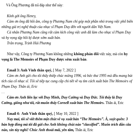
Và Ông Phương đã trả đáp như thế này:
Kính gởi ông Henry,
Cám ơn ông đã hồi âm, công ty Phương Nam chỉ góp một
phần
nhỏ trong việc phổ biến
những giá trị nghệ thuật của nhạc sĩ Phạm Duy đến với người dân Việt Nam
.
Cá nhân Phương Nam cũng rất cảm kích công việc anh đã làm cho nhạc sĩ Phạm Duy
và hy vọng tập hồi ký được sớm xuất bản.
Trân trọng,
Trịnh Hải Phương
Như vậy, Công ty Phương Nam không những
không phản đối
việc này, mà còn
hy
vọng là The
Memoirs
of Phạm Duy
được sớm xuất bản
.
Email 3:
Anh Vinh thân quý,
[ May 7, 2022 ]
Cám ơn Anh gửi cho tôi thấy thiếp chúc mừng 1996, và bức thư 1995 mà đều mang bút
tích của cố nhạc sĩ. Tôi sẽ tiếp tục cung cấp chi tiết về vụ tìm cách xuất bản The Memoirs of
Phạm Duy.
Thân ái,
Eric
…
Cám ơn Anh liên lạc với Duy Minh, Duy Cường
và
Duy Đức. Tôi thấy là Duy
Cường, giống như tôi, rất muốn thấy Cornell xuất bản The Memoirs.
Thân ái, Eric
Email 4:
Anh Vinh thân quý,
[ May 10, 2022 ]
Nay mai, tôi sẽ viết thêm một chút về vụ xuất bản “The
Memoirs
”
. À, suýt quên: 3
bản hợp đồng mà tôi đã gửi cho Anh không
chút nào
“classified”
.
Muốn trích
dẫn
câu
nào, xin
tùy
nghi
!
Chúc Anh thoải mái, yên tâm,
Thân ái, Eric