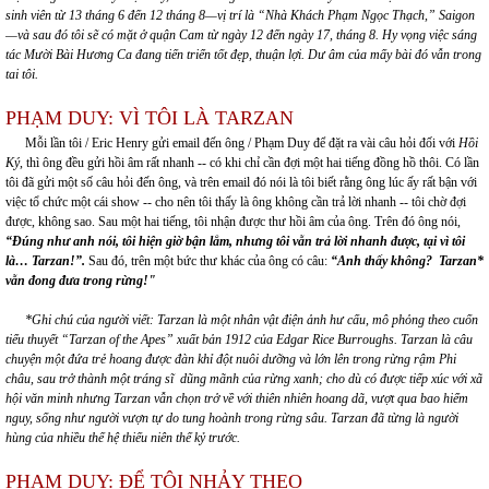
sinh viên từ 13 tháng 6 đến 12 tháng 8—vị trí là “Nhà Khách Phạm Ngọc Thạch,” Saigon
—và sau đó tôi sẽ có mặt ở quận Cam từ ngày 12 đến ngày 17, tháng 8.
Hy vọng việc sáng
tác Mười Bài Hương Ca đang tiến triển tốt đẹp, thuận lợi. Dư âm của mấy bài đó vẫn trong
tai tôi.
PHẠM DUY: VÌ TÔI LÀ TARZAN
Mỗi lần tôi / Eric Henry gửi email đến ông / Phạm Duy để đặt ra vài câu hỏi đối với
Hồi
Ký
, thì ông đều gửi hồi âm rất nhanh -- có khi chỉ cần đợi một hai tiếng đồng hồ thôi. Có lần
tôi đã gửi một số câu hỏi đến ông, và trên email đó nói là tôi biết rằng ông lúc ấy rất bận với
việc tổ chức một cái show -- cho nên tôi thấy là ông không cần trả lời nhanh -- tôi chờ đợi
được, không sao. Sau một hai tiếng, tôi nhận được thư hồi âm của ông. Trên đó ông nói,
“Đúng như anh nói, tôi hiện giờ bận lắm, nhưng tôi vẫn trả lời nhanh được, tại vì tôi
là… Tarzan!”
.
Sau đó, trên một bức thư khác của ông có câu:
“Anh thấy không? Tarzan
*
vẫn đong đưa trong rừng!"
*Ghi chú của người viết: Tarzan là một nhân vật điện ảnh hư cấu, mô phỏng theo cuốn
tiểu thuyết “Tarzan of the Apes” xuất bản 1912 của Edgar Rice Burroughs. Tarzan là câu
chuyện một đứa trẻ hoang được đàn khỉ đột nuôi dưỡng và lớn lên trong rừng rậm Phi
châu, sau trở thành một tráng sĩ dũng mãnh của rừng xanh; cho dù có được tiếp xúc với xã
hội văn minh nhưng Tarzan vẫn chọn trở về với thiên nhiên hoang dã, vượt qua bao hiểm
nguy, sống như người vượn tự do tung hoành trong rừng sâu. Tarzan đã từng là người
hùng của nhiều thế hệ thiếu niên thế kỷ trước.
PHẠM DUY: ĐỂ TÔI NHẢY THEO