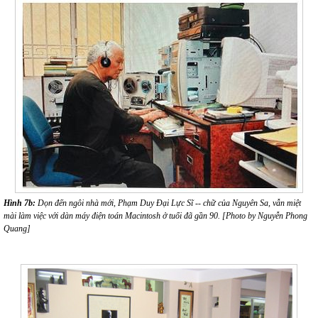
Hình 7b:
D
ọn đến ngôi nhà mới
,
Phạm Duy
Đại Lực Sĩ -- chữ của Nguyên Sa,
vẫn miệt
mài làm việc với
d
àn
máy điện toán Macintosh
ở tuổi đã gần 90.
[Photo by Nguyễn Phong
Quang]