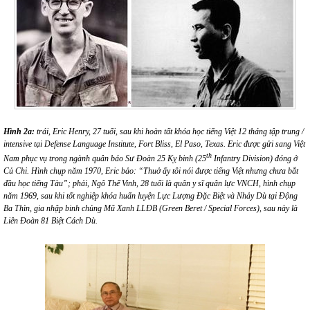
Hình
2
a:
trái
, Eric Henry, 27 tuổi, sau khi hoàn tất khóa học tiếng Việt 12 tháng tập trung /
intensive tại
Defense Language Institute, Fort Bliss, El
Paso,
Texas
.
Eric được gửi sang Việt
th
Nam phục vụ trong ngành quân báo Sư Đoàn 25 Kỵ binh (
25
Infantry Divisio
n) đóng ở
Củ Chi. Hình chụp năm 1970, Eric bảo: “
Thuở ấy tôi nói được tiếng Việt nhưng chưa bắt
đầu học tiếng Tàu”; phải, Ngô Thế Vinh, 28 tuổi là quân y sĩ quân lực VNCH, hình chụp
năm 1969, sau khi tốt nghiệp khóa
huấn luyện Lực Lượng Đặc Biệt và Nhảy Dù tại Động
Ba Thìn, gia nhập binh chủng Mũ Xanh LLĐB (Green Beret / Special Forces), sau này là
Liên Đoàn 81 Biệt Cách Dù.