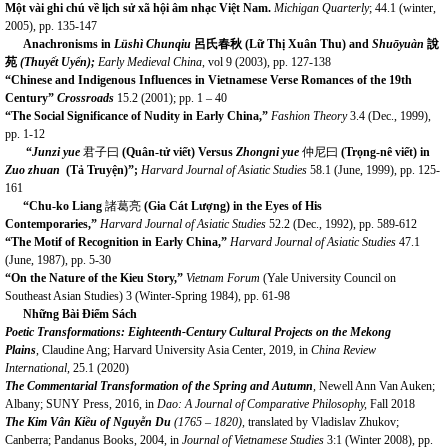
Một vài ghi chú về lịch sử xã hội âm nhạc Việt Nam
.
Michigan Quarterly
; 44.1 (winter,
2005), pp. 135-147
Anachronisms in
Lüshì Chunqiu
呂氏春秋
(Lữ Thị Xuân Thu)
and
Shuōyuàn
說
苑
(
Thuyết Uyển
)
;
Early Medieval China
, vol 9 (2003), pp. 127-138
“Chinese and Indigenous Influences in Vietnamese Verse Romances of the 19th
Century”
Crossroads
15.2 (2001); pp. 1 – 40
“The Social Significance of Nudity in Early China,”
Fashion Theory
3.4 (Dec., 1999),
pp. 1-12
“
Junzi yue
君子曰
(Quân-tử viết)
Versus
Zhongni yue
仲尼曰
(Trọng-nê viết)
in
Zuo zhuan
(Tả Truyện)”;
Harvard Journal of Asiatic Studies
58.1 (June, 1999), pp. 125-
161
“Chu-ko Liang
諸葛亮
(Gia Cát Lượng)
in the Eyes of His
Contemporaries,”
Harvard Journal of Asiatic Studies
52.2 (Dec., 1992), pp. 589-612
“The Motif of Recognition in Early China,”
Harvard Journal of Asiatic Studies
47.1
(June, 1987), pp. 5-30
“On the Nature of the Kieu Story,”
Vietnam Forum
(Yale University Council on
Southeast Asian Studies) 3 (Winter-Spring 1984), pp. 61-98
Những Bài Điểm Sách
Poetic Transformations: Eighteenth-Century
Cultural
Projects on the Mekong
Plains
, Claudine Ang; Harvard University Asia Center, 2019, in
China Review
International,
25.1 (2020)
The Commentarial Transformation of the
Spring
and Autumn
,
Newell Ann Van Auken;
Albany; SUNY Press, 2016, in
Dao:
A Journal of Comparative Philosophy,
Fall
2018
The Kim V
ân Kiều of
Nguyễn Du
(1765 – 1820),
translated by Vladislav Zhukov;
Canberra; Pandanus Books, 2004, in
Journal of Vietnamese Studies
3:1 (Winter 2008), pp.