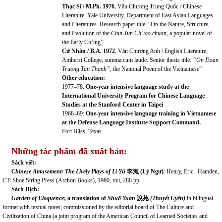
Thạc
Sĩ /
M.Ph. 1976
, Văn Chương Trung Quốc / Chinese
Literature, Yale University, Department of East Asian Languages
and Literatures. Research paper title: “On the Nature, Structure,
and Evolution of the
Chin Yun Ch’iao chuan,
a popular novel of
the Early Ch’ing”
Cử
Nhân /
B.A. 1972
, Văn Chương Anh / English Literature,
Amherst College, summa cum laude. Senior thesis title:
“On Doan
Truong Tan
Thanh
”
,
the National Poem of the Vietnamese”
Other education:
1977–78:
O
ne
-
year intensive language study at the
International University Program for Chinese Language
Studies at the Stanford Center in Taipei
1968–69:
O
ne
-
year intensive language training in Vietnamese
at the Defense Language Institute Support Command,
Fort Bliss, Texas
Những tác phẩm đã xuất bản:
Sách viết:
Chinese Amusement: The Lively Plays of Li Yü
李漁
(
Lý Ngư
)
: Henry, Eric. Hamden,
CT: Shoe String Press (Archon Books), 1980, xvi, 288 pp.
Sách Dịch:
Garden of Eloquence
; a translation of
Shuō Yuàn
說苑
(Thuyết Uyển)
in bilingual
format with textual notes; commissioned by the editorial board of The Culture and
Civilization of China (a joint program of the American Council of Learned Societies and