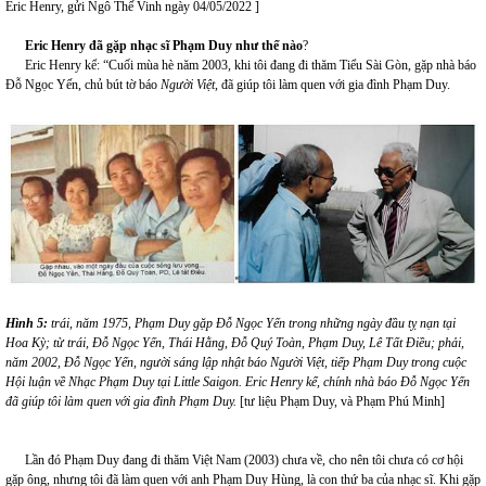
Eric Henry, gửi Ngô Thế Vinh ngày 04/05/2022 ]
Eric
Henry
đã
gặ
p
n
hạc
s
ĩ Phạm
Duy n
hư
t
hế
n
ào
?
Eric Henry kể: “Cuối mùa hè năm 2003, khi tôi đang đi thăm Tiểu Sài Gòn, gặp nhà báo
Đỗ Ngọc Yến, chủ bút tờ báo
Người Việt
, đã giúp tôi làm quen với gia đình Phạm Duy.
Hình 5:
trái, năm 1975, Phạm Duy gặp Đỗ Ngọc Yến trong những ngày đầu tỵ nạn tại
Hoa Kỳ; từ trái, Đỗ Ngọc Yến, Thái Hằng, Đỗ Quý Toàn, Phạm Duy, Lê Tất Điều; phải,
năm 2002, Đỗ Ngọc Yến, người sáng lập nhật báo Người Việt, tiếp Phạm Duy trong cuộc
Hội luận về Nhạc Phạm Duy tại Little Saigon. Eric Henry kể, chính nhà báo Đỗ Ngọc Yến
đã giúp tôi làm quen với gia đình Phạm Duy.
[tư liệu Phạm Duy, và Phạm Phú Minh]
Lần đó Phạm Duy đang đi thăm Việt Nam (2003) chưa về, cho nên tôi chưa có cơ hội
gặp ông, nhưng tôi đã làm quen với anh Phạm Duy Hùng, là con thứ ba của nhạc sĩ. Khi gặp