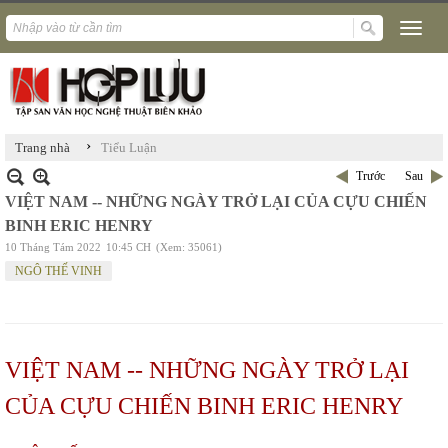
›
Trang nhà
Tiểu Luận
Trước
Sau
VIỆT NAM -- NHỮNG NGÀY TRỞ LẠI CỦA CỰU CHIẾN
BINH ERIC HENRY
10 Tháng Tám 2022
10:45 CH
(Xem: 35061)
NGÔ THẾ VINH
VIỆT NAM -- NHỮNG NGÀY TRỞ LẠI
CỦA CỰU CHIẾN BINH ERIC HENRY