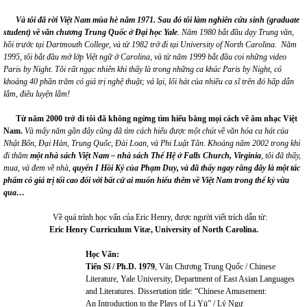
Và tôi đã rời Việt Nam mùa hè năm 1971.
Sau đó tôi làm nghiên cứu sinh
(
graduate
student
)
về văn chương Trung Quốc ở
Đ
ại học Yale
.
N
ăm 1980 bắt
đ
ầu dạy Trung văn,
hồi trước tại Dartmouth
College
, và từ 1982 trở đi tại University of North
Carolina.
Năm
1995, tôi bắt đầu mở lớp Việt ngữ ở Carolina, và từ năm 1999 bắt đầu coi những video
Paris
b
y Night. Tôi rất ngạc nhiên khi thấy là trong những ca khúc Paris by Night, có
khoảng 40 phần trăm có giá trị nghệ thuật; vả lại, lối hát của nhiều ca sĩ trên đó hấp dẫn
lắm, điêu luyện lắm!
Từ năm 2000 trở đi tôi đã không ngừng tìm hiểu bằng mọi cách về âm nhạc Việt
Nam.
Và mấy năm gần đây cũng đã tìm cách hiểu được một chút về
văn hóa ca hát
của
Nhật Bổn, Đại Hàn, Trung Quốc, Đài
Loan,
và
Phi Luật Tân
. Khoảng năm 2002 trong khi
đi thăm
một nhà sách Việt Nam – nhà sách Thế Hệ ở Falls Church, Virginia
, tôi đã thấy,
mua, và đem về nhà,
quyển I Hồi Ký của Phạm Duy, và đã thấy ngay rằng đây là một tác
phẩm có giá trị tối cao đối với bất cứ ai muốn hiểu thêm về Việt Nam trong thế kỷ vừa
qua…
Về quá trình học vấn của Eric Henry, được người viết trích dẫn từ:
Eric Henry Curriculum
Vitæ
, University of North Carolina.
Học Vấn:
Tiến
Sĩ /
Ph.D. 1979
, Văn Chương Trung Quốc / Chinese
Literature, Yale University, Department of East Asian Languages
and Literatures. Dissertation title: “Chinese Amusement:
An Introduction to the Plays of Li Yü” / Lý Ngư