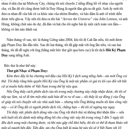
nhau ở nhà cha tại Midway City, chúng tôi nói chuyện 2 tiếng đồng hồ về nhạc của người
cha, và lần đó tôi cũng được biết là Duy Hùng là người đàn ghi-ta rất giỏi. Anh ấy mời tôi
đưa ra nhan đề của bất cứ ca khúc nào của nhóm Beatles, và bảo đảm là anh sẽ trình diễn
được trên ghi-ta. Vậy nên tôi đưa ra tên bài
“Across the Universe” của John Lennon
, và anh
Hùng, không chút nào do dự, đã đàn và hát cho tôi nghe bài ấy một cách toàn vẹn lắm—
không có âm nào đánh sai.
Năm tháng về sau, tức là tháng Giêng năm 2004, khi tôi đi Cali lần nữa, tôi mới được
gặp Phạm Duy lần đầu tiên. Sau đó hai tháng, tôi đã gặp mặt với ông lần nữa, và sau hai
tháng, tôi đã đề nghị với ông (bằng một bức thư gửi qua bưu cục) là tôi dịch
Hồi Ký Phạm
Duy
sang tiếng Anh.
Bức thư là như thế này:
Thư
gửi
Nhạc sĩ Phạm Duy:
Kèm theo đây là ba chương mở đầu của Hồi Ký I dịch sang tiếng Anh—xin mời Ông coi
thử. Tôi thấy rằng bốn quyển Hồi
K
ý
của Ông l
à
một tác phẩm có giá trị tối cao đối với bất
cứ ai muốn hiểu thêm về Việt Nam trong thế kỷ vừa qua.
Nếu Ông thấy cách phiên dịch của tôi trong mấy chương này chấp nhận được, thì tôi sẽ
tiếp tục làm, và sẽ đi tìm một nhà xuất bản để in ra về sau
--
tôi thấy là sự đồng ý của Ông
sẽ giúp tôi nói chuyện với các nhà xuất bản
--
nhưng nếu Ông không muốn tôi làm công việc
này
--
có lẽ Ông đã có người phiên dịch rồi, chẳng hạn
--
thì tôi sẽ ngừng tay ngay.
Tôi thấy việc phiên dịch dòng văn của Ông rất thích thú và không khó khăn lắm
--
nếu
mỗi buổi tối tôi dành một tiếng đồng hồ cho công việc này thì trong vòng 3 đến 5 ngày tôi
đều dịch xong m
ộ
t chương được, và khi nào gặp chỗ khó hiểu, thì tôi có thể đi tham khảo với
một số người bên đây.
Tiện đây, xin cho Ông biết là mùa hè này tôi sẽ ở Việt
Nam với 10