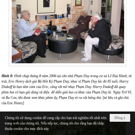
Hình 8:
Hình chụp tháng 8 năm 2006 tại căn nhà Phạm Duy trong cư xá Lê Đại Hành, từ
trái, Eric Henry dịch giả Bộ Hồi Ký Phạm Duy, nhạc sĩ Phạm Duy lúc đó 85 tuổi, Harry
Diakoff là bạn tấm cám của Eric, cũng rất mê nhạc Phạm Duy. Harry Diakoff đã quay
phim hai cô bạn gái dùng vũ điệu để diễn giải hai ca khúc của Phạm Duy là: Ngày Trở Về,
và Ru Con, khi được xem khúc phim ấy, Phạm Duy tỏ ra rất hứng thú.
[tư liệu và ghi chú
của Eric Henry]
Chúng tôi sử dụng cookie để cung cấp cho bạn trải nghiệm tốt nhất trên
Đồng ý
trang web của chúng tôi. Nếu tiếp tục, chúng tôi cho rằng bạn đã chấp
thuận cookie cho mục đích này.