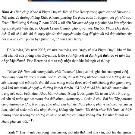
Hình 4:
Hình chụp Nhạc sĩ Phạm Duy và Tiến sĩ Eric Henry trong quán cà phê Nirvana /
Niết Bàn,
29 đường Phùng Khắc Khoan, phường Đa Kao, quận 1,
Saigon
; với ghi chú của
Eric: “
B
uổi sáng 9 tháng 7, năm 2005
-- t
ôi đến Nirvana
đ
ể
gặp một nhà báo làm việc cho
tạp chí Người Viễn Xứ
,
c
ô Quỳnh
Lệ nói là muốn phỏng vấn tôi. Khi bác Phạm Duy được
biết là tôi sẽ đi đến
đó thì ngay lập
tức
tình nguyện tháp tùng để giúp tôi trả đáp những câu
hỏi của cô
Lệ”.
[photo by Quỳnh Lệ, tư liệu Eric Henry]
Đó là tháng Bảy năm 2005, chỉ mới hai tháng sau
“ngày về của Phạm Duy”
, khi trả lời
một câu hỏi của phóng viên Quỳnh Lệ:
Giáo sư nhận xét và đánh giá thế nào về nền âm
nhạc Việt Nam?
Eric Henry đã đưa ra một nhận định khá bất ngờ và thú vị:
“
Nhạc Việt Nam nói chung nhiều chất "mineur"
[âm giai thứ, ghi chú của người viết]
.
Nội dung phần lớn xoay quanh 3 đề tài chính, đó là thương nhớ đến một quê hương đã xa
xôi, thương nhớ một cuộc tình đã qua, mong muốn được trở về một khoảng thời gian trong
quá khứ mà mình yêu quý
-
- thường là thời thơ ấu. Cả 3 đề tài đó hầu hết đều mang tâm
trạng tiếc nuối, buồn đau. Khác h
ẳ
n với nhạc Trung Quốc
,
phần lớn là vui tươi, rộn ràng,
có câu cú ngắn gọn và mang tính đối xứng – symmetry – 4 câu, 8 câu
.
Bài hát Tây phương
cũng thường có từng 8 ô nhịp, 16 ô nhịp
.
Bài hát Việt Nam phong phú về tiết điệu và câu cú
hơn, cách tổ chức mỗi câu nhạc thường không rập khuôn. Tôi thích nhạc Việt Nam và thích
những nhạc sĩ sáng tác những ca khúc có những câu nhạc không đều. Đó như là một sự
[5]
khám phá cái mới.
”
Trịnh Y Thư -- anh bạn vong niên của tôi, một nhà thơ, một nhà văn, một tay đàn guitar