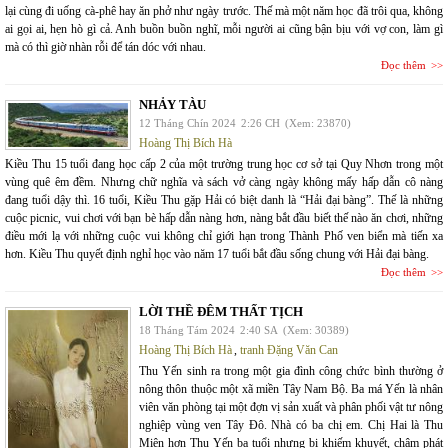
lại cùng đi uống cà-phê hay ăn phở như ngày trước. Thế mà một năm học đã trôi qua, không
ai gọi ai, hẹn hò gì cả. Anh buồn buồn nghĩ, mỗi người ai cũng bận bịu với vợ con, làm gì
mà có thì giờ nhàn rỗi để tán dóc với nhau.
Đọc thêm
NHẢY TÀU
12 Tháng Chín 2024
2:26 CH
(Xem: 23870)
Hoàng Thị Bích Hà
Kiều Thu 15 tuổi đang học cấp 2 của một trường trung học cơ sở tại Quy Nhơn trong một
vùng quê êm đềm. Nhưng chữ nghĩa và sách vở càng ngày không mấy hấp dẫn cô nàng
đang tuổi dậy thì. 16 tuổi, Kiều Thu gặp Hải có biệt danh là “Hải đại bàng”. Thế là những
cuộc picnic, vui chơi với bạn bè hấp dẫn nàng hơn, nàng bắt đầu biết thế nào ăn chơi, những
điều mới lạ với những cuộc vui không chỉ giới hạn trong Thành Phố ven biển mà tiến xa
hơn. Kiều Thu quyết định nghỉ học vào năm 17 tuổi bắt đầu sống chung với Hải đại bàng.
Đọc thêm
LỜI THỀ ĐÊM THẤT TỊCH
18 Tháng Tám 2024
2:40 SA
(Xem: 30389)
Hoàng Thị Bích Hà
,
tranh Đặng Văn Can
Thu Yến sinh ra trong một gia đình công chức bình thường ở
nông thôn thuộc một xã miền Tây Nam Bộ. Ba má Yến là nhân
viên văn phòng tại một đợn vị sản xuất và phân phối vật tư nông
nghiệp vùng ven Tây Đô. Nhà có ba chị em. Chị Hai là Thu
Miên hơn Thu Yến ba tuổi nhưng bị khiếm khuyết, chậm phát