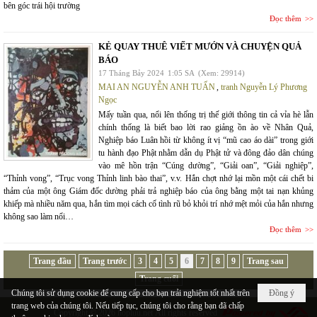
bên góc trái hội trường
Đọc thêm
KẺ QUAY THUÊ VIẾT MƯỚN VÀ CHUYỆN QUẢ
BÁO
17 Tháng Bảy 2024
1:05 SA
(Xem: 29914)
MAI AN NGUYỄN ANH TUẤN
,
tranh Nguyễn Lý Phương
Ngọc
Mấy tuần qua, nổi lên thống trị thế giới thông tin cả vỉa hè lẫn
chính thống là biết bao lời rao giảng ồn ào về Nhân Quả,
Nghiệp báo Luân hồi từ không ít vị “mũ cao áo dài” trong giới
tu hành đạo Phật nhằm dẫn dụ Phật tử và đông đảo dân chúng
vào mê hồn trận “Cúng dường”, “Giải oan”, “Giải nghiệp”,
“Thỉnh vong”, “Trục vong Thỉnh linh bào thai”, v.v. Hắn chợt nhớ lại mồn một cái chết bi
thảm của một ông Giám đốc dường phải trả nghiệp báo của ông bằng một tai nạn khủng
khiếp mà nhiều năm qua, hắn tìm mọi cách cố tình rũ bỏ khỏi trí nhớ mệt mỏi của hắn nhưng
không sao làm nổi…
Đọc thêm
Trang đầu
Trang trước
3
4
5
6
7
8
9
Trang sau
Trang cuối
Chúng tôi sử dụng cookie để cung cấp cho bạn trải nghiệm tốt nhất trên
Đồng ý
trang web của chúng tôi. Nếu tiếp tục, chúng tôi cho rằng bạn đã chấp
Copyright © 2026
hopluu.net
All rights reserved