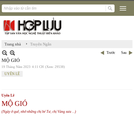
›
Trang nhà
Truyện Ngắn
Trước
Sau
MỘ GIÓ
19 Tháng Năm 2023
4:11 CH
(Xem: 29538)
UYÊN LÊ
Uyên Lê
MỘ GIÓ
(Ngày ở quê, nhớ những chị bé Tư, chị Vàng xưa ...)