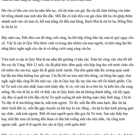
Mẹ chị có bầu sòn sòn ba năm liên tục, chỉ rặt toàn con gái. Ba chị đã chán không còn hăm
hở trồng nhánh mai mới như lần đầu. Mỗi lần có một đứa con gái chào đời ba chỉ ghép thêm
nhánh mới vào cội mai cũ, hết mai trắng rồi đến mai hồng, Bạch Mai là chị bé ba, Hồng Mai
là chị bé tư.
Bảy năm sau, Đến đứa con đẻ ráng cuối cùng, ba hồi hộp trồng hẳn cây mai tứ quý ngay cửa
sổ. Vậy là cậu út Qúy Mai được sinh ra trong nhẹ nhõm của mọi người, cả nhà váng ầm lên
tiếng khóc ngằn ngặt của cậu út và tiếng cười sang sảng của ba.
Vừa sinh ra cậu út Qúy Mai là mẹ nằm liệt giường vì hậu sản. Toàn bộ công việc nhà đổ hết
lên vai chị Vàng. Mới 12 tuổi, chị đã phải thức đêm quậy sửa hộp ông thọ với nước cháo sền
sệt mớm cho em trai, ngày thì đi gánh nước mướn. Hai đòn gánh hằn lên xương quai xanh
hai lằn tím bầm không bao giờ tan. Chị Ba bế em trẹo một bên hông, cái hông lâu ngày chai
ngắt, ngồi đâu cũng lồi lên một cục, cậu út Qúy hay lấy tay chà vào riết rồi thành ghiền. Chị
bé Tư tuổi còn nhỏ nhất, ham chơi nhảy dây, lò cò, vứt cậu út ra bên hè, bị kiến lửa cắn sung
mông. Ba vừa đi lái xe thồ về thấy cậu út Qúy khóc tím tái không thành tiếng, vội lấy ngay
cây đũa cả quất từ trên đầu chị bé Tư quất xuống,tét một đường máu chảy lênh láng. Chị bé
Tư dãy tê tê mà không dám la, mắt trợn ngược. Từ đó, mỗi lần đến mùa lạnh, đầu chị lại
nhức buốt đến óc, mỗi lần gặp chuyện sợ hãi hay bị xúc động , chị lại bị làm kinh phong giựt
tay chân , mắt trợn ngược. Riết rồi mọi người quen dần gọi chị Tư trợn. Sau này thấy hay
hay, mỗi lần xem cải lương đến đoạn cô đào hát xuống một câu mùi mẫn, chị cũng trợn
ngược mắt , giựt tê tê người cho cậu út Qúy cười quên thôi!