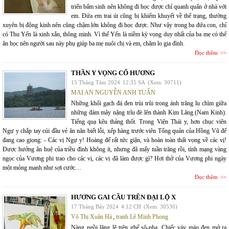
triển bẩm sinh nên không đi học được chỉ quanh quẩn ở nhà với
em. Đứa em trai út cũng bị khiếm khuyết về thể trạng, thường
xuyên bị động kinh nên cũng chậm lớn không đi học được. Như vậy trong ba đứa con, chỉ
có Thu Yến là xinh xắn, thông minh. Vì thế Yến là niềm kỳ vọng duy nhất của ba mẹ có thể
ăn học nên người sau này phụ giúp ba mẹ nuôi chị và em, chăm lo gia đình.
Đọc thêm
THẦN Y VỌNG CỐ HƯƠNG
15 Tháng Tám 2024
12:35 SA
(Xem: 30711)
MAI AN NGUYỄN ANH TUẤN
Những khối gạch đá đen trùi trũi trong ánh trăng lu chìm giữa
những đám mây nặng trĩu đè lên thành Kim Lăng (Nam Kinh).
Tiếng quạ kêu thảng thốt. Trong Viện Thái y, hơn chục viên
Ngự y chắp tay cúi đầu vẻ ăn năn biết lỗi, xếp hàng trước viên Tổng quản của Hồng Vũ đế
đang cao giọng: - Các vị Ngự y! Hoàng đế rất tức giận, và hoàn toàn thất vọng về các vị!
Được hưởng ân huệ của triều đình không ít, nhưng đã mấy tuần trăng rồi, tính mạng vàng
ngọc của Vương phi trao cho các vị, các vị đã làm được gì? Hơi thở của Vương phi ngày
một mỏng manh như sợi cước…
Đọc thêm
HƯƠNG GAI CẦU TRÊN ĐẠI LỘ X
17 Tháng Bảy 2024
4:12 CH
(Xem: 30530)
Võ Thị Xuân Hà
,
tranh Lê Minh Phong
Nàng ngồi lặng lẽ trên ghế sô-pha. Chiếc váy màu đen mở ra