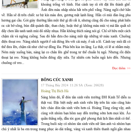
khoảng trống vô hình. Hai cánh tay rã rời đặt lên thành ghế.
Ánh đèn màu nhập nhòa hắt trên phố vắng. Nàng ngồi chờ hắn
về. Hắn sẽ đi trên chiếc xe bịt kín màu đen, gương mặt lạnh lùng. Hắn có mùi đàn ông pha
hương gai cầu. Gót giày thường lấm một thứ gì đó rất ít, nhưng cũng đủ cho nàng phát hiện
ra: cát bờ sông, bùn đất quánh đặc, than cháy, hoặc thứ gì không màu mùi vị mà lẩn quất xô
đẩy chen lấn tanh tanh mùi đỏ nhầy nhụa. Hắn không thích nàng nói gì. Chỉ sở hữu một cách
chậm rãi và ngông cuồng. Sau đó hắn đưa cho nàng một tập những tờ màu xanh. Chuông
điện thoại reo. Nàng nhích người ể oải đứng lên với cái máy, ể oải a lô. Cánh tay mỏi đã có
thể đưa lên, chậm rãi như chờ sự đồng lõa. Phía bên kia im lặng. Lạ thật, có lẽ ai nhầm máy.
Ném máy xuống bàn, nàng lại co chân lên ghế trong tư thế chuẩn bị ngủ. Nhưng rồi điện
thoại lại reo. Nàng không buồn đứng dậy nữa. Tự nhiên cơn buồn ngủ kéo đến. Nhưng
chuông cứ reo...
Đọc thêm
BÔNG CÚC XANH
17 Tháng Bảy 2024
11:26 SA
(Xem: 26628)
Hoàng Thị Bích Hà
Sáng hôm đó, lễ đón tân sinh viên trường ĐH Kinh Tế diễn ra
thật vui. Đặc biệt mấy anh sinh viên lớp trên lúc nào cũng háo
hức chào đón tân sinh viên hơn cả. Hoàng Tùng cũng vậy, anh
cùng với nhóm bạn hôm nay đến trường sớm hơn mọi khi. Áo
quần thẳng nếp, đầu tóc gọn ghẽ phong thái lịch lãm nhất có thể.
Trong buổi này có nhóm tân sinh viên nữ làm anh và nhóm bạn
chú ý nhất là ba em trong trang phục áo dài trắng, vàng và xanh thiên thanh ngồi gần nhau