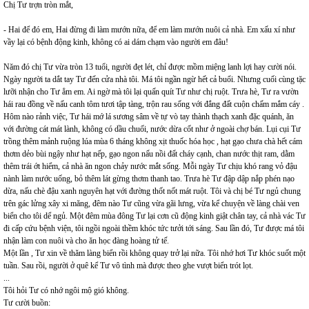
Chị Tư trợn tròn mắt,
- Hai để đó em, Hai đừng đi làm mướn nữa, để em làm mướn nuôi cả nhà. Em xấu xí như
vầy lại có bệnh động kinh, không có ai dám chạm vào người em đâu!
Năm đó chị Tư vừa tròn 13 tuổi, người đẹt lét, chỉ được mồm miệng lanh lợi hay cười nói.
Ngày người ta dắt tay Tư đến cửa nhà tôi. Má tôi ngần ngừ hết cả buổi. Nhưng cuối cùng tặc
lưỡi nhận cho Tư ẳm em. Ai ngờ mà tôi lại quấn quít Tư như chị ruột. Trưa hè, Tư ra vườn
hái rau đồng về nấu canh tôm tươi tập tàng, trộn rau sống với đắng đất cuộn chấm mắm cáy .
Hôm nào rảnh việc, Tư hái mớ lá sương sâm về tự vò tay thành thạch xanh đặc quánh, ăn
với đường cát mát lành, không có dầu chuối, nước dừa cốt như ở ngoài chợ bán. Lụi cụi Tư
trồng thêm mảnh ruộng lúa mùa 6 tháng không xịt thuốc hóa học , hạt gạo chưa chà hết cám
thơm dẻo bùi ngậy như hạt nếp, gạo ngon nấu nồi đất cháy cạnh, chan nước thịt ram, dằm
thêm trái ớt hiểm, cả nhà ăn ngon chảy nước mắt sống. Mỗi ngày Tư chịu khó rang vỏ đậu
nành làm nước uống, bỏ thêm lát gừng thơm thanh tao. Trưa hè Tư đập dập nắp phén nạo
dừa, nấu chè đậu xanh nguyên hạt với đường thốt nốt mát ruột. Tôi và chị bé Tư ngủ chung
trên gác lửng xây xi măng, đêm nào Tư cũng vừa gãi lưng, vừa kể chuyện về làng chài ven
biển cho tôi dể ngủ. Một đêm mùa đông Tư lại cơn cũ động kinh giật chân tay, cả nhà vác Tư
đi cấp cứu bệnh viện, tôi ngồi ngoài thềm khóc tức tưởi tới sáng. Sau lần đó, Tư được má tôi
nhận làm con nuôi và cho ăn học đàng hoàng tử tế.
Một lần , Tư xin về thăm làng biển rồi không quay trở lại nữa. Tôi nhớ hơi Tư khóc suốt một
tuần. Sau rồi, người ở quê kể Tư vô tình mà được theo ghe vượt biển trót lọt.
...
Tôi hỏi Tư có nhớ ngôi mộ gió không.
Tư cười buồn: