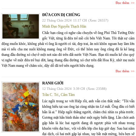
Đọc thêm
ĐỨA CON DỊ CHỦNG
22 Tháng Chín 2024
11:17 CH
(Xem: 26557)
Minh Đạo Nguyễn Thạch Hãn
Chắc bạn cũng có nghe câu chuyện về ông Phó Thủ Tướng Đức
gốc Việt, từng là đứa trẻ mồ côi bên Việt Nam. Tôi thật sự cảm
động muốn khóc, không phải vì ông là người có tài, đẹp trai, ăn nói khôn ngoan hay làm lớn
mà vì nếu cha mẹ nuôi không mang ông về Đức, có thể hôm nay ông cũng đã là kẻ lang
thang đầu đường xó chợ ở một nơi nào đó trên đất nước Việt Nam. Bạn tôi muốn kể cho quý
vị nghe về một đứa trẻ bụi đời, lang thang đầu đường xó chợ trên đất Hoa Kỳ, nhờ mẹ nuôi
Việt Nam mang về chăm sóc, dậy dỗ đã trở nên người hữu dụng.
Đọc thêm
RANH GIỚI
12 Tháng Chín 2024
3:39 CH
(Xem: 23588)
Trần C. Trí
,
Cẩm Tâm
Lúc ngồi trong xe với Hiệp rồi, anh vẫn còn thắc mắc: “Tôi vẫn
không hiểu tại sao ông lại cùng nhận tin Lê mất. Ông đâu có biết
hắn là ai.” Hiệp ngồi thẳng người, chăm chú nhìn ra phía trước.
Gương mặt hắn bình thản như một ngày biển lặng. Lần chót anh
gặp hắn là lúc hai người đang đi ngược phía với nhau trong
khuôn viên đại học, vội vã đến lớp cho kịp giờ dạy. Sau hai năm
đại dịch, cả hai mới gặp lại nhau, tay bắt mặt mừng, hứa hẹn sẽ