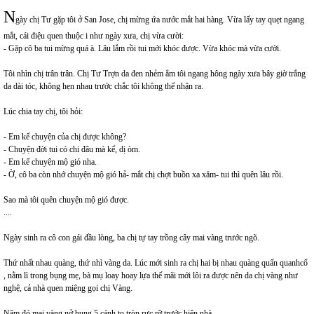
N
gày chị Tư gặp tôi ở San Jose, chị mừng ứa nước mắt hai hàng. Vừa lấy tay quẹt ngang
mắt, cái điệu quen thuộc i như ngày xưa, chị vừa cười:
- Gặp cô ba tui mừng quá à. Lâu lắm rồi tui mới khóc được. Vừa khóc mà vừa cười.
Tôi nhìn chị trân trân. Chị Tư Trợn da đen nhẻm ẳm tôi ngang hông ngày xưa bây giờ trắng
da dài tóc, không hẹn nhau trước chắc tôi không thể nhận ra.
Lúc chia tay chị, tôi hỏi:
- Em kể chuyện của chị được không?
- Chuyện đời tui có chi đâu mà kể, dị òm.
- Em kể chuyện mộ gió nha.
- Ờ, cô ba còn nhớ chuyện mộ gió hả- mắt chị chợt buồn xa xăm- tui thì quên lâu rồi.
Sao mà tôi quên chuyện mộ gió được.
....
Ngày sinh ra cô con gái đầu lòng, ba chị tự tay trồng cây mai vàng trước ngõ.
Thứ nhất nhau quàng, thứ nhì vàng da. Lúc mới sinh ra chị hai bị nhau quàng quấn quanhcổ
, nằm lì trong bụng mẹ, bà mụ loay hoay lựa thế mãi mới lôi ra được nên da chị vàng như
nghệ, cả nhà quen miệng gọi chị Vàng.
Năm đó mai vàng nở bung 5 cánh to tròn rực rỡ trước hiên nhà.