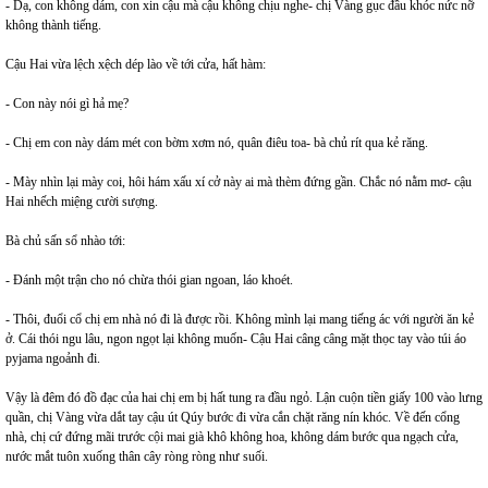
- Dạ, con không dám, con xin cậu mà cậu không chịu nghe- chị Vàng gục đầu khóc nức nỡ
không thành tiếng.
Cậu Hai vừa lệch xệch dép lào về tới cửa, hất hàm:
- Con này nói gì hả mẹ?
- Chị em con này dám mét con bờm xơm nó, quân điêu toa- bà chủ rít qua kẻ răng.
- Mày nhìn lại mày coi, hôi hám xấu xí cở này ai mà thèm đứng gần. Chắc nó nằm mơ- cậu
Hai nhếch miệng cười sượng.
Bà chủ sấn sổ nhào tới:
- Đánh một trận cho nó chừa thói gian ngoan, láo khoét.
- Thôi, đuổi cổ chị em nhà nó đi là được rồi. Không mình lại mang tiếng ác với người ăn kẻ
ở. Cái thói ngu lâu, ngon ngọt lại không muốn- Cậu Hai câng câng mặt thọc tay vào túi áo
pyjama ngoảnh đi.
Vậy là đêm đó đồ đạc của hai chị em bị hất tung ra đầu ngỏ. Lận cuộn tiền giấy 100 vào lưng
quần, chị Vàng vừa dắt tay cậu út Qúy bước đi vừa cắn chặt răng nín khóc. Về đến cổng
nhà, chị cứ đứng mãi trước cội mai già khô không hoa, không dám bước qua ngạch cửa,
nước mắt tuôn xuống thân cây ròng ròng như suối.