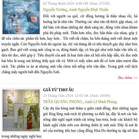
02 Tháng Mười 2024
4:46 CH
(Xem: 27230)
Nguyễn Trường
,
tranh Nguyễn Đình Thuần
Đối với người xa quê, cứ đồng hương là thân nhau rồi, hà
huống lại là nhà văn. Thường các nhà văn rất thích gặp nhau, có
thể bàn với nhau những dự định sáng tác, động viên nhau khám
phá thi pháp mới. Thân hơn nữa, đọc bản thảo của nhau, góp ý
để sửa chữa tác phẩm tốt hơn, hay hơn... Tôi viết rất chậm, ba bốn tháng mới viết được một
truyện ngắn. Còn Nguyễn Anh thì ngược lại, chỉ vài tháng đã có tiểu thuyết gáy dày như hòn
gạch. Bao giờ viết xong anh cũng in ra, đóng thành tập, có bìa giả như một luận văn tiến sĩ,
đưa tôi đọc, nhờ góp ý. Tiểu thuyết của anh là loại tình cảm xã hội nên hấp dẫn, tôi đọc một
hai bữa là xong mà không thấy quá vất vả. Mới có mấy năm anh đã có hơn năm mươi đầu
sách. Tác phẩm ra ào ạt nhưng anh vẫn chưa nổi tiếng trên văn đàn. Trong giới viết lách
chẳng mấy người biết đến Nguyễn Anh.
Đọc thêm
GIÃ TỪ THƠ ẤU
23 Tháng Chín 2024
12:02 SA
(Xem: 24590)
TRẦN QUANG PHONG
,
tranh Lê Minh Phong
Cây thị tỏa bóng mát thâm u giữa cánh đồng, đón những ngọn
gió lồng lộng mát rượi từ phương xa thổi lại, đây là nơi các bác
nông dân nghỉ ngơi tránh cái nóng ban trưa, hoặc các khách bộ
hành nghỉ chân trên con đường thiên lý mệt mỏi. Đây là nơi lũ
trẻ của trường tiểu học cộng đồng Hòa Do thường tụ tập nô đùa
trong những ngày nghỉ học.