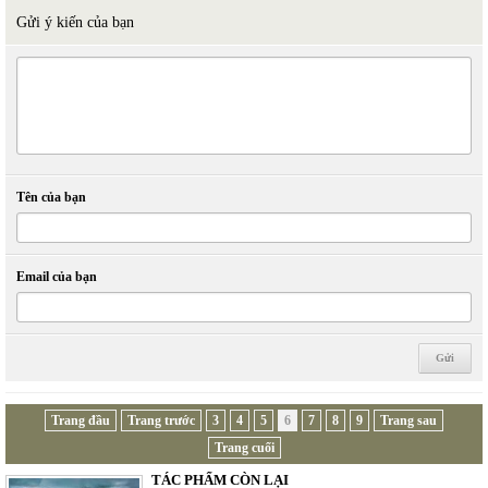
Gửi ý kiến của bạn
Tên của bạn
Email của bạn
Trang đầu
Trang trước
3
4
5
6
7
8
9
Trang sau
Trang cuối
TÁC PHẨM CÒN LẠI