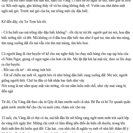
Mấy chị em theo nhau lớn dần lên, năm chị Vàng 15 tuổi ba bỏ nghề xe thồ, theo ghe đi lưới
cá. Rồi một ngày, ghe không thấy về và ba cũng không thấy về. Vườn sau nhà thêm một
ngôi mộ gió. Trước mộ gió của ba, mẹ trồng một cây đậu biếc.
Kể đến đây, chị Tư Trợn hỏi tôi:
- Cô ba biết sao mà trồng dây đậu biếc không? - rồi chị tự trả lời- người quê tui nói, hoa đậu
biếc tưởng tiếc cả đời. Mà không có ở đâu hoa đậu biếc tím như ở quê tui, tím não tím nùng,
tím rụng xuống đất rồi mà vẫn còn tím mịt mùng, tím héo hon.
Có người làng đi chợ huyện về kể cho mẹ nghe thấy ba chạy mối hàng cho sạp tạp hóa của
cô Năm Ngọt, giọng cô ngọt ngào còn hơn cái tên. Mẹ lật đật búi lại mái tóc, theo xe lôi chạy
ra chợ huyện.
- Rồi sao chị tư! - tôi nóng ruột hỏi.
- Tới xế chiều mẹ mới về, người héo rũ như bông đậu biếc rụng xuống đất. Mẹ nói, người
giống người thôi. Chứ ba đâu có bất nhân bạc tình như vậy.
Nói xong là mẹ nằm quay mặt vào tường, rồi mẹ nằm luôn một chỗ, như cây mai vàng bị
đốn ngã.
Từ đó, Chị Vàng dắt theo cậu út Qúy đi làm mướn nuôi cả nhà. Bé Ba và bé Tư quanh quẩn
gánh nước mướn thế cho chị và nuôi cơm, chăm sóc cho mẹ.
15 tuổi, chị Vàng đã có thịt có da, má bắt đầu lột nét hồng rạng ngời mơn mởn trút sạch lớp
da vàng ệch ngày thơ. Miệng chị cười có lúm đồng tiền điếu ẩn hiện rất duyên, trong khi
đuôi mắt đen thì buồn quá đổi. Cậu hai , con nhà chủ đi nghĩa vụ mới về nhà liếc thầm để ý.