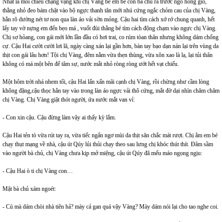
Nhất là mỗi chiều chạng vạng khi chị Vàng bế em bé con bà chủ ra trước ngỏ hóng gió,
thằng nhỏ đeo bám chặt vào bộ ngực thanh tân mới nhú cứng ngắc chỏm cau của chị Vàng,
hằn rõ dường nét tơ non qua làn áo vải sờn mỏng. Cậu hai tìm cách xớ rớ chung quanh, hết
lấy tay vờ nựng em đến bẹo má , vuốt đùi thằng bé tìm cách động chạm vào ngực chị Vàng.
Chị sợ hỏang, con gái mới lớn lần đầu có hơi trai, co rúm tòan thân nhưng không dám chống
cự. Cậu Hai cười cười lơi lã, ngày càng xán lại gần hơn, bàn tay bạo dạn nán lại trên vùng da
thịt con gái lâu hơn! Tội chị Vàng, đêm nằm vừa thẹn thùng, vừa xôn xao là lạ, lại tủi thân
không có má một bên để tâm sự, nước mắt nhỏ ròng ròng ướt hết vạt chiếu.
Một hôm trời nhá nhem tối, cậu Hai lấn xấn mãi cạnh chị Vàng, rồi chừng như cầm lòng
không đặng,cậu thọc hẳn tay vào trong làn áo ngực vải thô cứng, mắt đờ dại nhìn chăm chăm
chị Vàng. Chị Vàng giật thót người, ứa nước mắt van vỉ:
- Con xin cậu. Cậu đừng làm vậy ai thấy kỳ lắm.
Cậu Hai tẻn tò vừa rút tay ra, vừa tiếc ngẩn ngơ mùi da thịt săn chắc mát rượi. Chị ẳm em bé
chạy thụt mạng về nhà, cậu út Qúy lủi thủi chạy theo sau lưng chị khóc thút thít. Đâm sầm
vào người bà chủ, chị Vàng chưa kịp mở miệng, cậu út Qúy đã mếu máo ngọng ngịu:
- Cậu Hai ò ti chị Vàng con…
Mặt bà chủ xám ngoét:
- Cú mà dám chòi nhà tiên hả? mày cả gan quá vậy Vàng? Mày dám nói lại cho tao nghe coi.