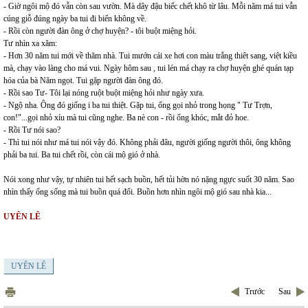
- Giờ ngôi mộ đó vẫn còn sau vườn. Mà dây đậu biếc chết khô từ lâu. Mỗi năm má tui vẫn
cúng giỗ đúng ngày ba tui đi biển không về.
- Rồi còn người đàn ông ở chợ huyện? - tôi buột miệng hỏi.
Tư nhìn xa xăm:
- Hơn 30 năm tui mới về thăm nhà. Tui mướn cái xe hơi con màu trắng thiêt sang, việt kiều
mà, chạy vào làng cho má vui. Ngày hôm sau , tui lén má chạy ra chợ huyện ghé quán tạp
hóa của bà Năm ngọt. Tui gặp người đàn ông đó.
- Rồi sao Tư- Tôi lại nóng ruột buột miệng hỏi như ngày xưa.
- Ngộ nha. Ông đó giống i ba tui thiệt. Gặp tui, ổng gọi nhỏ trong họng " Tư Trợn,
con!"...gọi nhỏ xíu mà tui cũng nghe. Ba nè con - rồi ổng khóc, mắt đỏ hoe.
- Rồi Tư nói sao?
- Thì tui nói như má tui nói vậy đó. Không phải đâu, người giống người thôi, ông không
phải ba tui. Ba tui chết rồi, còn cái mộ gió ở nhà.
Nói xong như vậy, tự nhiên tui hết sạch buồn, hết tủi hờn nó nặng ngực suốt 30 năm. Sao
nhìn thấy ổng sống mà tui buồn quá đổi. Buồn hơn nhìn ngôi mộ gió sau nhà kia...
UYÊN LÊ
UYÊN LÊ
Trước
Sau