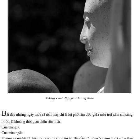
Tượng - ảnh Nguyễn Hoàng Nam
B
ắt đầu những ngày mưa rã rích, hay chỉ là lớt phớt ẩm ướt, giữa màu trời xám chì sũng
nước, là khoảng thời gian chộn rộn nhất.
Của tháng 7.
Của mùa ngâu.
Không kể người lớn bận rộn, con nít cũng tíu tít. Bắt đầu từ mùng 5 tháng 7, đã nghe theo