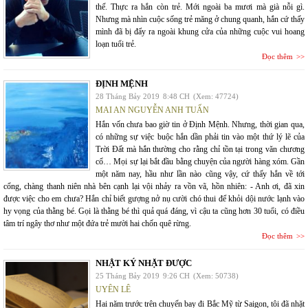
thế. Thực ra hắn còn trẻ. Mới ngoài ba mươi mà già nỗi gì.
Nhưng mà nhìn cuộc sống trẻ măng ở chung quanh, hắn cứ thấy
mình đã bị đẩy ra ngoài khung cửa của những cuộc vui hoang
loạn tuổi trẻ.
Đọc thêm
ĐỊNH MỆNH
28 Tháng Bảy 2019
8:48 CH
(Xem: 47724)
MAI AN NGUYỄN ANH TUẤN
Hắn vốn chưa bao giờ tin ở Định Mệnh. Nhưng, thời gian qua,
có những sự việc buộc hắn dần phải tin vào một thứ lý lẽ của
Trời Đất mà hắn thường cho rằng chỉ tồn tại trong văn chương
cổ… Mọi sự lại bắt đầu bằng chuyện của người hàng xóm. Gần
một năm nay, hầu như lần nào cũng vậy, cứ thấy hắn về tới
cổng, chàng thanh niên nhà bên cạnh lại vội nhảy ra vồn vã, hồn nhiên: - Anh ơi, đã xin
được việc cho em chưa? Hắn chỉ biết gượng nở nụ cười chó thui để khỏi dội nước lạnh vào
hy vọng của thằng bé. Gọi là thằng bé thì quả quá đáng, vì cậu ta cũng hơn 30 tuổi, có điều
tâm trí ngây thơ như một đứa trẻ mười hai chốn quê rừng.
Đọc thêm
NHẬT KÝ NHẶT ĐƯỢC
25 Tháng Bảy 2019
9:26 CH
(Xem: 50738)
UYÊN LÊ
Hai năm trước trên chuyến bay đi Bắc Mỹ từ Saigon, tôi đã nhặt