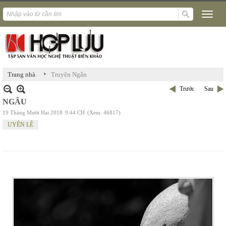
›
Trang nhà
Truyện Ngắn
Trước
Sau
NGÂU
19 Tháng Mười Hai 2018
9:44 CH
(Xem: 46817)
UYÊN LÊ