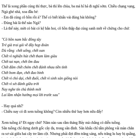
Thế là xong phần cúng thí thực, bà thì lên chùa, ba má hỉ hả đi nghỉ sớm. Chiều chạng vạng,
Ngà ghé nhà, xoa đầu bé:
- Em đã cúng cô hồn rồi à? Thế có biết khấn vái đúng bài không?
- Đúng bài là thế nào Ngà?
- Là thế này, mời có bài có kệ hẳn hoi, cô hồn thập đại cúng sanh mới về chứng cho chứ:
"Cô hồn nam bắc đông tây
Trẻ già trai gái về đây họp đoàn
Dù rằng: chết uổng, chết oan
Chết vì nghiện hút chết tham làm giàu
Chết tai nạn, chết ốm đau
Chết đâm chết chém chết đánh nhau tiền tình
Chết bom đạn, chết đao binh
Chết vì chó dại, chết đuối, chết vì sinh sản giống nòi
Chết vì sét đánh giữa trời
Nay nghe tín chủ thỉnh mời
Lai lâm nhận hưởng mọi lời trước sau"
- Hay quá nhỉ?
- Chiều nay có đi xem tuồng không? Còn nhiều thứ hay hơn nữa đấy!
Xem tuồng à? Đi ngay chứ! Năm nào sau rằm tháng Bảy mà chẳng có diễn tuồng.
Sân tuồng chỉ dựng dưới gốc cây đa, trong sân đình. Sân khấu chỉ tấm phông vải màn chăn
ra sơ sài giữa hai cây tre làm cột. Nhưng phải đợi đêm trăng sáng, nếu trăng lu hay bị quầng,