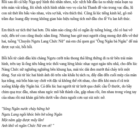
Rồi sau đó cả bầy Ngạ quỷ hình thù nhăn nheo, xộc xệch bắt đầu ùa ra nhảy múa loạn xạ
trên màn vải trắng, lôi xềnh xệch hình nhân vẹo vọ của bà Thanh đề vào trong vạc dầu, lũ
con nít thét lên bấu vào nhau, vừa sợ hãi, vừa thích thú. Cũng là lúc tiếng kinh kệ, gõ mõ
trầm đục loang đầy trong không gian báo hiệu tuồng tích mở đầu cho lễ Vu lan kết thúc.
Em thích sự tích thứ hai hơn. Dù năm nào cũng chỉ có ngần ấy tuồng bóng, chỉ có hai vở
ruột, đến trẻ con cũng thuộc nằm lòng. Nhưng bao giờ mọi người cũng mong đợi đến vở thứ
hai, tuồng "Chuyện Ngưu Lang Chức Nữ" mà em chỉ quen gọi "Ông Ngâu bà Ngâu" để mà
được sụt sùi, bỗi hỗi.
Bỗi hỗi từ cảnh đầu khi chàng Ngưu cưỡi trâu thong thả lững thững đi ra từ bên trái màn
hình, trên tay là ống tiêu bằng trúc thổi vang lừng khúc nhạc ngọt ngào tiêu nhã, cho đến lúc
Nàng Chức nữ nghiêng nghiêng bên khung lụa, mái tóc dài đen mướt thả chảy trôi một
dòng. Sụt sùi từ lúc hai hình ảnh đó trên sân khấu bị tách ra, đẩy dần đến cuối mép của màn
lụa trắng, mà bốn bàn tay chới với đặc tả không thể rời nhau, cho đến khi mưa rĩ rã trút
xuống khắp dãy Ngân hà. Cả đến lúc hai người từ từ lướt qua chiếc cầu Ô thước, do bầy
chim quạ trọc đầu, nhau nhau ngóc mõ bắt thành cầu, gặp nhau rồi, ôm nhau trong vòng tay
của nhau rồi mà khán giả bên dưới vẫn chưa nguôi cơn sụt sùi nức nở.
"Sông Ngân nước chảy hững hờ
Ngưu Lang ngồi khóc bên bờ sông Ngân
Một nǎm gặp được mấy lần!
Anh khổ vô ngần Chức Nữ em ơi! "