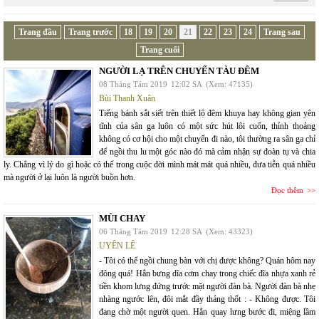
Trang đầu
Trang trước
18
19
20
21
22
23
24
Trang sau
Trang cuối
NGƯỜI LẠ TRÊN CHUYẾN TÀU ĐÊM
08 Tháng Tám 2019
12:02 SA
(Xem: 47135)
Bùi Thanh Xuân
Tiếng bánh sắt siết trên thiết lộ đêm khuya hay không gian yên
tĩnh của sân ga luôn có một sức hút lôi cuốn, thỉnh thoảng
không có cơ hội cho một chuyến đi nào, tôi thường ra sân ga chỉ
để ngồi thu lu một góc nào đó mà cảm nhận sự đoàn tụ và chia
ly. Chẳng vì lý do gì hoặc có thể trong cuộc đời mình mát mát quá nhiều, đưa tiễn quá nhiều
mà người ở lại luôn là người buồn hơn.
Đọc thêm
MÙI CHAY
06 Tháng Tám 2019
12:28 SA
(Xem: 43323)
UYÊN LÊ
- Tôi có thể ngồi chung bàn với chị được không? Quán hôm nay
đông quá! Hắn bưng dĩa cơm chay trong chiếc đĩa nhựa xanh rẻ
tiền khom lưng đứng trước mặt người đàn bà. Người đàn bà nhẹ
nhàng ngước lên, đôi mắt đầy thảng thốt : - Không được. Tôi
đang chờ một người quen. Hắn quay lưng bước đi, miệng lầm