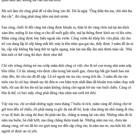
quần lành lặn, không thể cẩu thả mà được.
Mẹ nói làm chi cũng phải để cả tấm lòng vào đó. Dù là ngày "Ông thần tha ma, chủ nhà tha
thợ cấy", thì cũng phải tùng tiệm mà tinh tươm.
Sau cùng, chiếc lò đốt vàng mã cũng được khuân ra, thân lò thì vàng chóe mà lại ám khói
xám đen, miệng lò loe rộng ra cho dễ nuốt giấy tiền, mà lại thông được khói un và lửa xém.
Mâm cúng cũng được bày biện ngoài sân vườn. Cổng vườn thì khép hờ, vừa phải, chỉ cho
trẻ con đang lấp ló xếp hàng mắt liếc mày la lém nhìn qua gai rào, thấy được 3 mâm đồ ăn tú
hụ, sắp xếp không lớp lang thứ tự ngổn ngang, tràn lan mà đầy ắm mùi thơm màu sắc. Nhà
khá mới có thể cúng thí thực được như thế.
Chỉ việc trông chừng trẻ em cướp mâm thôi cũng có việc cho lũ trẻ con trong nhà nơm nớp
bồn chồn. Có lúc nhang vừa được cắm trong bát muối gạo, chưa kịp bắt gió hanh hao mà
cháy đều, thì cửa rào đã đổ sập. Lũ trẻ ngoài rào ùa vào, trong tích tắc, 3 mâm đã rào rào
tuôn vào bị cói hay nhanh tay thì đứa to con bậm trợn nhất đám đã khuân trọn mâm chạy mất
biến, rồi sau đó len lén trả lại mâm không chỏng chơ ngoài bờ rào vào buổi chiều. Cúng cô
hồn là thế, có bực mấy cũng phải đứng chịu nhìn mà cười trừ thôi.
Vậy mà vui, chỉ sợ nhất những ngày mưa tháng 7 buồn rã rích, mâm cúng để chỏng chơ từ
giờ trưa đến xế chiều, rồi phải mang ra gốc đa mà để bỏ, hoặc chia từng túi nhỏ mang đi cho,
vì tục lệ thức ăn cúng thí thực thì phải tán lộc, chẳng ai mang lại vào nhà. Những năm đó là
năm ma buồn, bà chắt lưỡi, ma cũng chẳng thèm tranh ăn. Những năm ma vui, chưa tàn
nhang cúng, trẻ em đã hò reo giựt tung toe đến sập cổng rào, là năm ma no, ma hớn hở, thì
người sẽ được an và yên.