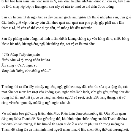
bị tán báo hiệu năm hạn hoặc năm mưa, sân khấu lại phải nhờ ánh đuốc củi cao su, hay thân
tre lồ ô, cháy lép bép ra lửa ngọn, sau này có nến to, mới có thể diển được tuồng.
Sau khi lũ con nít đã ngồi bẹp ra đầy cái sân gạch tàu, người lớn thì lố nhố phía sau, trên ghế
đẩu, hoặc ghế xếp, trên tay còn cầm theo quạt mo, quạt nan phe phẩy, gặp phải mưa lâm
thâm rỉ rả, thì còn có thể che được đầu, thì tuồng bắt đầu mở màn.
Sau lớp phông màn trắng, hai hình nhân khệnh khạng chống tay vào hông đi ra, chiếc bóng
lúc to lúc nhỏ, lúc nghiêng ngã, lúc thẳng tắp, oai vệ ca lời mở đầu:
" Tiết tháng 7 sắp thu phân
Ngày rằm xá tội vong nhân hải hà
Âm cung mở cửa ngục ra
Vong linh không cửa không nhà..."
Thường khi ca đến đây, cỏ cây nghiêng ngã, gió heo may đâu rẻo rúc xòa qua rặng đa, trút
một bầu hơi nước ẫm rượt vào không gian, nghe vừa lành lạnh, vừa gây gây, tưởng như đâu
trong hơi ẩm mờ mịt ấy, có cả hàng vạn đoàn người rũ rượi, rách rưới, lang thang, vật vờ
cùng về trên ngọn cây mà lặng ngồi nghe câu hát.
Vở mở màn bao giờ cũng là tích đức Mục Kiền Liên đem cơm xuống tận Qủy Môn quan
dâng mẹ là bà Thanh đề. Bao giờ cũng thế, khi hình nộm chiếc bóng của bà Thanh đề đưa
bát cơm lên tận miệng, là lúc lửa đỏ từ ngọn đuốc lồ ô xóe tới phụt ra từ trong miệng bà
Thanh đề, sáng lóa cả màn hình, mọi người nhau nhau ồ lên, chen tiếng thở dài thương xót.