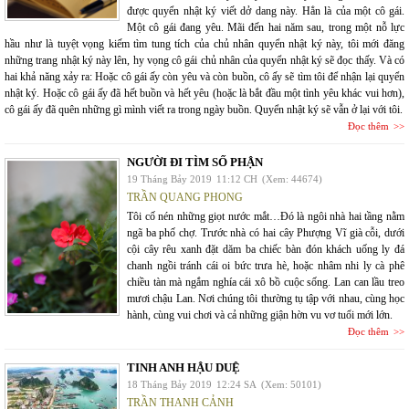
được quyển nhật ký viết dở dang này. Hẳn là của một cô gái.
Một cô gái đang yêu. Mãi đến hai năm sau, trong một nỗ lực
hầu như là tuyệt vọng kiếm tìm tung tích của chủ nhân quyển nhật ký này, tôi mới đăng
những trang nhật ký này lên, hy vọng cô gái chủ nhân của quyển nhật ký sẽ đọc thấy. Và có
hai khả năng xảy ra: Hoặc cô gái ấy còn yêu và còn buồn, cô ấy sẽ tìm tôi để nhận lại quyển
nhật ký. Hoặc cô gái ấy đã hết buồn và hết yêu (hoặc là bắt đầu một tình yêu khác vui hơn),
cô gái ấy đã quên những gì mình viết ra trong ngày buồn. Quyển nhật ký sẽ vẫn ở lại với tôi.
Đọc thêm
NGƯỜI ĐI TÌM SỐ PHẬN
19 Tháng Bảy 2019
11:12 CH
(Xem: 44674)
TRẦN QUANG PHONG
Tôi cố nén những giọt nước mắt…Đó là ngôi nhà hai tầng nằm
ngã ba phố chợ. Trước nhà có hai cây Phượng Vĩ già cỗi, dưới
cội cây rêu xanh đặt dăm ba chiếc bàn đón khách uống ly đá
chanh ngồi tránh cái oi bức trưa hè, hoặc nhâm nhi ly cà phê
chiều tàn mà ngắm nghía cái xô bồ cuộc sống. Lan can lầu treo
mươi chậu Lan. Nơi chúng tôi thường tụ tập với nhau, cùng học
hành, cùng vui chơi và cả những giận hờn vu vơ tuổi mới lớn.
Đọc thêm
TINH ANH HẬU DUỆ
18 Tháng Bảy 2019
12:24 SA
(Xem: 50101)
TRẦN THANH CẢNH