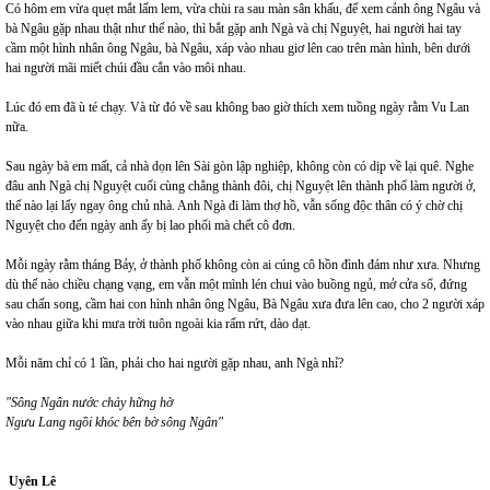
Có hôm em vừa quẹt mắt lấm lem, vừa chùi ra sau màn sân khấu, để xem cảnh ông Ngâu và
bà Ngâu gặp nhau thật như thế nào, thì bắt gặp anh Ngà và chị Nguyệt, hai người hai tay
cầm một hình nhân ông Ngâu, bà Ngâu, xáp vào nhau giơ lên cao trên màn hình, bên dưới
hai người mãi miết chúi đầu cắn vào môi nhau.
Lúc đó em đã ù té chạy. Và từ đó về sau không bao giờ thích xem tuồng ngày rằm Vu Lan
nữa.
Sau ngày bà em mất, cả nhà dọn lên Sài gòn lập nghiệp, không còn có dịp về lại quê. Nghe
đâu anh Ngà chị Nguyệt cuối cùng chẳng thành đôi, chị Nguyệt lên thành phố làm người ở,
thế nào lại lấy ngay ông chủ nhà. Anh Ngà đi làm thợ hồ, vẫn sống độc thân có ý chờ chị
Nguyệt cho đến ngày anh ấy bị lao phổi mà chết cô đơn.
Mỗi ngày rằm tháng Bảy, ở thành phố không còn ai cúng cô hồn đình đám như xưa. Nhưng
dù thế nào chiều chạng vạng, em vẫn một mình lén chui vào buồng ngủ, mở cửa sổ, đứng
sau chấn song, cầm hai con hình nhân ông Ngâu, Bà Ngâu xưa đưa lên cao, cho 2 người xáp
vào nhau giữa khi mưa trời tuôn ngoài kia rấm rứt, dào dạt.
Mỗi năm chỉ có 1 lần, phải cho hai người gặp nhau, anh Ngà nhỉ?
"Sông Ngân nước chảy hững hờ
Ngưu Lang ngồi khóc bên bờ sông Ngân"
Uyên Lê