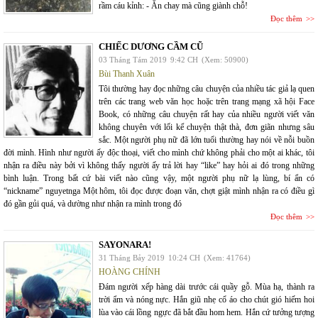
rầm cáu kỉnh: - Ăn chay mà cũng giành chỗ!
Đọc thêm
CHIẾC DƯƠNG CẦM CŨ
03 Tháng Tám 2019
9:42 CH
(Xem: 50900)
Bùi Thanh Xuân
Tôi thường hay đọc những câu chuyện của nhiều tác giả lạ quen
trên các trang web văn học hoặc trên trang mạng xã hội Face
Book, có những câu chuyện rất hay của nhiều người viết văn
không chuyên với lối kể chuyện thật thà, đơn giãn nhưng sâu
sắc. Một người phụ nữ đã lớn tuổi thường hay nói về nỗi buồn
đời mình. Hình như người ấy độc thoại, viết cho mình chứ không phải cho một ai khác, tôi
nhận ra điều này bởi vì không thấy người ấy trả lời hay “like” hay hỏi ai đó trong những
bình luận. Trong bất cứ bài viết nào cũng vậy, một người phụ nữ lạ lùng, bí ẩn có
“nickname” nguyetnga Một hôm, tôi đọc được đoạn văn, chợt giật mình nhận ra có điều gì
đó gần gủi quá, và dường như nhận ra mình trong đó
Đọc thêm
SAYONARA!
31 Tháng Bảy 2019
10:24 CH
(Xem: 41764)
HOÀNG CHÍNH
Đám người xếp hàng dài trước cái quầy gỗ. Mùa hạ, thành ra
trời ẩm và nóng nực. Hắn giũ nhẹ cổ áo cho chút gió hiếm hoi
lùa vào cái lồng ngực đã bắt đầu hom hem. Hắn cứ tưởng tượng