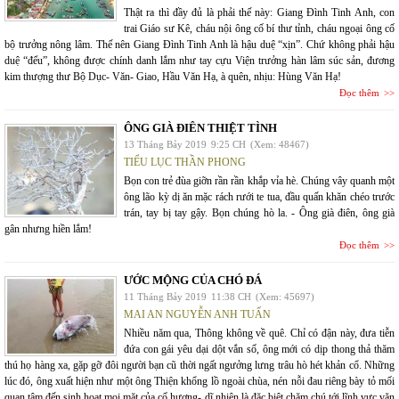
Thật ra thì đầy đủ là phải thế này: Giang Đình Tinh Anh, con
trai Giáo sư Kê, cháu nội ông cố bí thư tỉnh, cháu ngoại ông cố
bộ trưởng nông lâm. Thế nên Giang Đình Tinh Anh là hậu duệ “xịn”. Chứ không phải hậu
duệ “đểu”, không được chính danh lắm như tay cựu Viện trưởng hàn lâm súc sản, đương
kim thượng thư Bộ Dục- Văn- Giao, Hầu Văn Hạ, à quên, nhịu: Hùng Văn Hạ!
Đọc thêm
ÔNG GIÀ ĐIÊN THIỆT TÌNH
13 Tháng Bảy 2019
9:25 CH
(Xem: 48467)
TIỂU LỤC THẦN PHONG
Bọn con trẻ đùa giỡn rần rần khắp vỉa hè. Chúng vây quanh một
ông lão kỳ dị ăn mặc rách rưới te tua, đầu quấn khăn chéo trước
trán, tay bị tay gậy. Bọn chúng hò la. - Ông già điên, ông già
gân nhưng hiền lắm!
Đọc thêm
ƯỚC MỘNG CỦA CHÓ ĐÁ
11 Tháng Bảy 2019
11:38 CH
(Xem: 45697)
MAI AN NGUYỄN ANH TUẤN
Nhiều năm qua, Thông không về quê. Chỉ có đận này, đưa tiễn
đứa con gái yêu dại dột vắn số, ông mới có dịp thong thả thăm
thú họ hàng xa, gặp gỡ đôi người bạn cũ thời ngất ngưởng lưng trâu hò hét khản cổ. Những
lúc đó, ông xuất hiện như một ông Thiện khổng lồ ngoài chùa, nén nỗi đau riêng bày tỏ mối
quan tâm đến sinh hoạt mọi mặt của cố hương- dĩ nhiên là đặc biệt chăm chú tới lĩnh vực văn