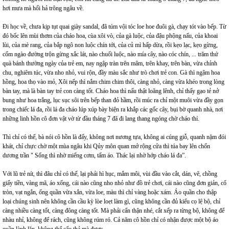
hơi mưa mà hối hả trông ngâu về.
Đi học về, chưa kịp tụt quai giày sandal, đã túm vội tóc loe hoe đuôi gà, chạy tót vào bếp. Từ
đó bốc lên mùi thơm của cháo hoa, cùa xôi vò, của gà luộc, của đậu phộng nấu, của khoai
lùi, của mè rang, của bắp ngô non luộc chín tới, của củ mì hấp dừa, rồi kẹo lạc, kẹo gừng,
cốm ngào đường trộn gừng xắc lát, nào chuối luộc, nào mía cây, nào cóc chín, ... trăm thứ
quà bánh thường ngày của trẻ em, nay ngập tràn trên mâm, trên khay, trên bàn, vừa chỉnh
chu, nghiêm túc, vừa nho nhỏ, vui rộn, đầy màu sắc như trò chơi trẻ con. Gà thì ngậm hoa
hồng, hoa thọ vào mỏ, Xôi nếp thì nắm chim chim thôi, càng nhỏ, càng vừa khéo trong lòng
bàn tay, mà là bàn tay trẻ con càng tốt. Cháo hoa thì nấu thật loãng lênh, chỉ thấy gạo tẻ nở
bung như hoa trắng, lục sục sôi trên bếp than đỏ hầm, rồi múc ra chỉ một muôi vừa đầy gọn
trong chiếc lá đa, rồi lá đa cháo lúp xúp bày biện ra khắp các gốc cây, bụi bờ quanh nhà, nơi
những linh hồn cô đơn vật vờ từ đầu tháng 7 đã đi lang thang ngóng chờ cháo thí.
Thì chỉ có thế, bà nói cô hồn là đấy, không nơi nương tựa, không ai cúng giỗ, quanh nặm đói
khát, chỉ chực chờ một mùa ngâu khi Qủy môn quan mở rộng cửa thì túa bay lên chốn
dương trần " Sống thì nhờ miếng cơm, tấm áo. Thác lại nhờ hớp cháo lá đa”.
Với lũ trẻ nít, thì đâu chỉ có thế, lại phải hì hục, mắm môi, vùi đầu vào cắt, dán, vẽ, chồng
giấy tiền, vàng mã, áo xống, cái nào cũng nho nhỏ như đồ trẻ chơi, cái nào cũng đơn giản, cổ
tròn, vạt ngắn, ống quần vừa xắn, vừa loe, màu thì chỉ vàng hoặc xám. Áo quần cho thập
loại chúng sinh nên không cần cầu kỳ lòe loẹt làm gì, cũng không cần đủ kiểu cọ lệ bộ, chỉ
càng nhiều càng tốt, càng đông càng tốt. Mà phải cẩn thận nhé, cắt xếp ra từng bộ, không để
nhàu nhỉ, không để rách, cũng không rúm ró. Cả năm cô hồn chỉ có nhận được một bộ áo