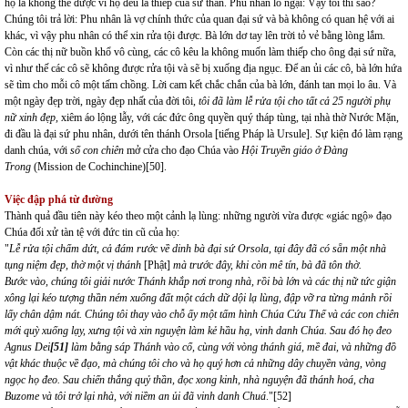
họ là không thể được vì họ đều là thiếp của sứ thần. Phu nhân lo ngại: Vậy tôi thì sao?
Chúng tôi trả lời: Phu nhân là vợ chính thức của quan đại sứ và bà không có quan hệ với ai
khác, vì vậy phu nhân có thể xin rửa tội được. Bà lớn dơ tay lên trời tỏ vẻ bằng lòng lắm.
Còn các thị nữ buồn khổ vô cùng, các cô kêu la không muốn làm thiếp cho ông đại sứ nữa,
vì như thế các cô sẽ không được rửa tội và sẽ bị xuống địa ngục. Để an ủi các cô, bà lớn hứa
sẽ tìm cho mỗi cô một tấm chồng. Lời cam kết chắc chắn của bà lớn, đánh tan mọi lo âu. Và
một ngày đẹp trời, ngày đẹp nhất của đời tôi,
tôi đã làm lễ rửa tội cho tất cả 25 người phụ
nữ xinh đẹp,
xiêm áo lộng lẫy, với các đức ông quyền quý tháp tùng, tại nhà thờ Nước Mặn,
đi đầu là đại sứ phu nhân, dưới tên thánh Orsola [tiếng Pháp là Ursule]. Sự kiện đó làm rạng
danh chúa, với
số con chiên
mở cửa cho đạo Chúa vào
Hội Truyền giáo ở Đàng
Trong
(Mission de Cochinchine)
[50]
.
Việc đập phá từ đường
Thành quả
đầu tiên này
kéo theo một cảnh lạ lùng: những người vừa được «giác ngộ» đạo
Chúa đối xử tàn tệ với đức tin cũ của họ:
"
Lễ rửa tội chấm dứt, cả đám rước về dinh bà đại sứ Orsola, tại đây đã có sẵn một nhà
tụng niệm đẹp, thờ một vị thánh
[Phật]
mà trước đây, khi còn mê tín, bà đã tôn thờ.
Bước vào, chúng tôi giải nước Thánh khắp nơi trong nhà, rồi bà lớn và các thị nữ tức giận
xông lại kéo tượng thần ném xuống đất một cách dữ dội lạ lùng, đập vỡ ra từng mảnh rồi
lấy chân dậm nát. Chúng tôi thay vào chỗ ấy một tấm hình Chúa Cứu Thế và các con chiên
mới quỳ xuống lạy, xưng tội và xin nguyện làm kẻ hầu hạ, vinh danh Chúa. Sau đó họ đeo
Agnus Dei
[51]
làm bằng sáp Thánh vào cổ, cùng với vòng thánh giá, mề đai, và những đồ
vật khác thuộc về đạo, mà chúng tôi cho và họ quý hơn cả những dây chuyền vàng, vòng
ngọc họ đeo. Sau chiến thắng quỷ thần, đọc xong kinh, nhà nguyện đã thánh hoá, cha
Buzome và tôi trở lại nhà, với niềm an ủi đã vinh danh Chuá
."
[52]