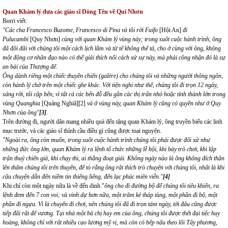
Quan Khám lý đưa các giáo sĩ Dòng Tên về Qui Nhơn
Borri viết:
"Các cha Francesco Buzome, Francesco di Pina và tôi rời Faifo
[Hội An]
đi
Pulucambi
[Quy Nhơn]
cùng với quan Khám lý vùng này; trong suốt cuộc hành trình, ông
đã đối đãi với chúng tôi một cách lịch lãm và tử tế không thể tả, cho ở cùng với ông, không
một động cơ nhân đạo nào có thể giải thích nổi cách xử sự này, mà phải công nhận đó là sự
an bài của Thượng đế.
Ông dành riêng một chiếc thuyền chiến (galère) cho chúng tôi và những người thông ngôn,
còn hành lý chở trên một chiếc ghe khác. Với tiện nghi như thế, chúng tôi đi trọn 12 ngày,
sáng rời, tối cập bến, vì tất cả các bến đỗ đều gần các thị trấn nhỏ hoặc tỉnh thành lớn trong
vùng Quanghia
[Quảng Nghiã]
[2]
và ở vùng này, quan Khám lý cũng có quyền như ở Quy
Nhơn của ông"
[3]
.
Trên đường đi, người dân mang nhiều quà đến tặng quan Khám lý, ông truyền biếu các linh
mục trước, và các giáo sĩ thỉnh cầu điều gì cũng được toại nguyện.
"Ngoài ra, ông còn muốn, trong suốt cuộc hành trình chúng tôi phải được đối xử như
những đức ông lớn, quan Khám lý ra lệnh tổ chức những lễ hội, khi bày trò chơi, khi lập
trận thuỷ chiến giả, khi chạy thi, ai thắng đoạt giải. Không ngày nào là ông không đích thân
lên thăm chúng tôi trên thuyền, để tỏ rằng ông rất thích trò chuyện với chúng tôi, nhất là khi
câu chuyện dẫn đến niềm tin thiêng liêng, đến lạc phúc miên viễn."
[4]
Khi chỉ còn một ngày nữa là về đến dinh "
ông cho đi đường bộ để chúng tôi tiêu khiển, ra
lệnh đem đến 7 con voi; và vinh dự hơn nữa, một trăm kẻ tháp tùng, một phần đi bộ, một
phần đi ngựa. Vì là chuyến đi chơi, nên chúng tôi đã đi trọn tám ngày, tới đâu cũng được
tiếp đãi rất đế vương. Tại nhà một bà chị hay em của ông, chúng tôi được thết đại tiệc huy
hoàng, không chỉ với rất nhiều cao lương mỹ vị, mà còn có bếp nấu theo lối Tây phương,