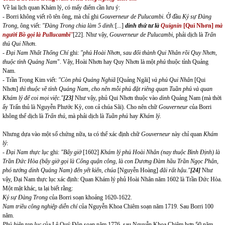
Về lai lịch quan Khám lý, có mấy điểm cần lưu ý:
- Borri không viết rõ tên ông, mà chỉ ghi
Gouverneur de Pulucambi.
Ở đầu
Ký sự Đàng
Trong
, ông viết:
"Đàng Trong chia làm 5 dinh:
[...]
dinh thứ tư là
Quignin
[Qui Nhơn]
mà
người Bồ gọi là Pullucambi
"
[22]
. Như vậy,
Gouverneur de Pulucambi,
phải dịch là
Trấn
thủ Qui Nhơn.
-
Đại Nam Nhất Thống Chí
ghi:
"phủ Hoài Nhơn, sau đổi thành Qui Nhân rồi Quy Nhơn,
thuộc tỉnh Quảng Nam
". Vậy, Hoài Nhơn hay Quy Nhơn là một
phủ
thuộc tỉnh Quảng
Nam.
- Trần Trọng Kim viết:
"Còn phủ Quảng Nghiã
[Quảng Ngãi]
và phủ Qui Nhân
[Qui
Nhơn]
thì thuộc về tỉnh Quảng Nam, cho nên mỗi phủ đặt riêng quan Tuần phủ và quan
Khám lý để coi mọi việc
.
"
[23]
Như vậy, phủ Qui Nhơn thuộc vào
dinh
Quảng Nam (mà thời
ấy Trấn thủ là Nguyễn Phước Kỳ, con cả chúa Sãi). Cho nên chữ
Gouverneur
của Borri
không thể dịch là
Trấn thủ
, mà phải dịch là
Tuần phủ
hay
Khám lý.
Nhưng dựa vào một số chứng nữa, ta có thể xác định chữ
Gouverneur
này chỉ quan
Khám
lý
:
- Đại Nam thực lục
ghi:
"Bấy giờ
[1602]
Khám lý phủ Hoài Nhân (nay thuộc Bình Định) là
Trần Đức Hòa (bấy giờ gọi là Cống quận công, là con Dương Đàm hầu Trần Ngọc Phân,
phó tướng dinh Quảng Nam) đến yết kiến, chúa
[Nguyễn Hoàng]
đãi rất hậu."
[24]
Như
vậy, Đại Nam thực lục xác định: Quan Khám lý phủ Hoài Nhân năm 1602 là Trần Đức Hòa.
Một mặt khác, ta lại biết rằng:
Ký sự Đàng Trong
của Borri soạn khoảng 1620-1622.
Nam triều công nghiệp diễn chí
của Nguyễn Khoa Chiêm soạn năm 1719. Sau Borri 100
năm.
Phủ biên tạp lục
của Lê Quý Đôn soạn năm 1776, sau Nguyễn Khoa Chiêm hơn 50 năm.