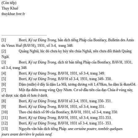
(Còn tiếp)
Thụy Khuê
thuykhue.free.fr
[1]
Borri,
Ký sự Đàng Trong
, bản dịch tiếng Pháp của Bonifacy, Bulletin des Amis
du Vieux Huế (BAVH), 1931, số 3-4, trang 348.
[2]
Quảng Nghiã, lúc đó chưa kỵ húy tên chúa Nghiã, nên chưa đổi thành Quảng
Ngãi.
[3]
Borri,
Ký sự Đàng Trong,
dịch từ bản tiếng Pháp của Bonifacy, BAVH, 1931,
số 3-4, trang 348.
[4]
Borri,
Ký sự Đàng Trong,
BAVH, 1931, số 3-4, trang 349.
[5]
Borri,
Ký sự Đàng Trong,
BAVH số 3-4, 1931, trang 349- 350.
[6]
Dặm (mille) ở đây là dặm La Mã, tương đương với 1,478km, ba dặm là 4km434.
[7]
Một địa điểm trong vùng Quy Nhơn. Cơ sở đầu tiên của đạo Chúa ở vùng này,
sẽ được xác định rõ hơn ở dưới.
[8]
Borri,
Ký sự Đàng Trong,
BAVH số 3-4, 1931, trang 350- 351.
[9]
Borri,
Ký sự Đàng Trong,
BAVH, 1931, số 3-4, trang 351.
[10]
Theo chú thích số 99 của Bonifacy, BAVH, 1931, số 3-4, trang 350.
[11]
Borri,
Ký sự Đàng Trong,
BAVH, 1931, số 3-4, trang 351-353.
[12]
Borri,
Ký sự Đàng Trong,
BAVH, 1931 số 3-4, trang 351-
353.
[13]
Nguyên văn bản dịch tiếng Pháp:
une certaine poutre, tombée quelques
jours
avant derrière le palais neuf.