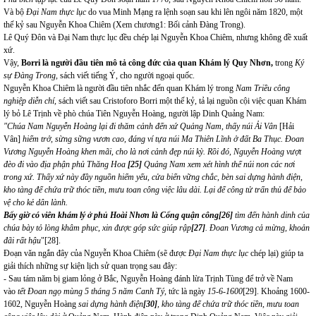
Và bộ
Đại Nam thực lục
do vua Minh Mạng ra lệnh soạn sau khi lên ngôi năm 1820, một
thế kỷ sau Nguyễn Khoa Chiêm (Xem chương1: Bối cảnh Đàng Trong).
Lê Quý Đôn và Đại Nam thực lục đều chép lại Nguyễn Khoa Chiêm, nhưng không đề xuất
xứ.
Vậy,
Borri là người đầu tiên mô tả công đức của quan Khám lý Quy Nhơn,
trong
Ký
sự Đàng Trong,
sách viết tiếng Ý, cho người ngoại quốc.
Nguyễn Khoa Chiêm là người đầu tiên nhắc đến quan Khám lý trong
Nam Triều công
nghiệp diễn chí,
sách viết sau Cristoforo Borri một thế kỷ, tả lại nguồn cội việc quan Khám
lý bỏ Lê Trịnh về phò chúa Tiên Nguyễn Hoàng, người lập Dinh Quảng Nam:
"Chúa Nam Nguyễn Hoàng lại đi thăm cảnh đến xứ Quảng Nam, thấy núi Ải Vân
[Hải
Vân]
hiểm trở, sừng sững vươn cao, đáng ví tựa núi Ma Thiên Lĩnh ở đất Ba Thục. Đoan
Vương Nguyễn Hoàng khen mãi, cho là nơi cảnh đẹp núi kỳ. Rồi đó, Nguyễn Hoàng vượt
đèo đi vào địa phận phủ Thăng Hoa
[25]
Quảng Nam xem xét hình thế núi non các nơi
trong xứ. Thấy xứ này đầy nguồn hiểm yếu, cửa biển vững chắc, bèn sai dựng hành điện,
kho tàng để chứa trữ thóc tiền, mưu toan công việc lâu dài. Lại để công tử trấn thủ để bảo
vệ cho kẻ dân lành.
Bấy giờ có viên khám lý ở phủ Hoài Nhơn là Cống quận công
[26]
tìm đến hành dinh của
chúa bày tỏ lòng khâm phục, xin được góp sức giúp rập
[27]
. Đoan Vương cả mừng, khoản
đãi rất hậu
"
[28]
.
Đoạn văn ngắn đây của Nguyễn Khoa Chiêm (sẽ được
Đại Nam thực lục
chép lại) giúp ta
giải thích những sự kiện lịch sử quan trọng sau đây:
- Sau tám năm bị giam lỏng ở Bắc, Nguyễn Hoàng đánh lừa Trịnh Tùng để trở về Nam
vào
tết Đoan ngọ mùng 5 tháng 5 năm Canh Tý,
tức là ngày
15-6-1600
[29]
. Khoảng 1600-
1602, Nguyễn Hoàng
sai dựng hành điện
[30]
, kho tàng để chứa trữ thóc tiền, mưu toan