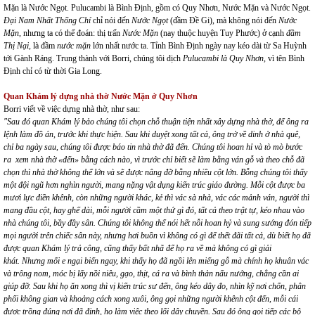
Mặn là Nước Ngọt. Pulucambi là Bình Định, gồm có Quy Nhơn, Nước Mặn và Nước Ngọt.
Đại Nam Nhất Thống Chí
chỉ nói đến
Nước Ngọt
(đầm Đề Gi), mà không nói đến
Nước
Mặn
, nhưng ta có thể đoán: thị trấn
Nước Mặn
(nay thuộc huyện Tuy Phước) ở cạnh
đầm
Thị Nại,
là đầm
nước mặn
lớn nhất nước ta. Tỉnh Bình Định ngày nay kéo dài từ Sa Huỳnh
tới Gành Ráng. Trung thành với Borri, chúng tôi dịch
Pulucambi là Quy Nhơn,
vì tên Bình
Định chỉ có từ thời Gia Long.
Quan Khám lý dựng nhà thờ Nước Mặn ở Quy Nhơn
Borri viết về việc dựng nhà thờ, như sau:
"Sau đó quan Khám lý bảo chúng tôi chọn chỗ thuận tiện nhất xây dựng nhà thờ, để ông ra
lệnh làm đồ án, trước khi thực hiện. Sau khi duyệt xong tất cả, ông trở về dinh ở nhà quê,
chỉ ba ngày sau, chúng tôi được báo tin nhà thờ đã đến. Chúng tôi hoan hỉ và tò mò bước
ra xem nhà thờ «đến» bằng cách nào, vì trước chỉ biết sẽ làm bằng ván gỗ và theo chỗ đã
chọn thì nhà thờ không thể lớn và sẽ được nâng đỡ bằng nhiều cột lớn.
Bỗng chúng tôi thấy
một đội ngũ hơn nghìn người, mang nặng vật dụng kiến trúc giáo đường. Mỗi cột được ba
mươi lực điền khênh, còn những người khác, kẻ thì vác sà nhà, vác các mảnh ván, người thì
mang đầu cột, hay ghế dài, mỗi người cầm một thứ gì đó, tất cả theo trật tự, kéo nhau vào
nhà chúng tôi, bầy đầy sân. Chúng tôi không thể nói hết nỗi hoan hỷ và sung sướng đón tiếp
mọi người trên chiếc sân này, nhưng hơi buồn vì không có gì để thết đãi tất cả, dù biết họ đã
được quan Khám lý trả công, cũng thấy bất nhã để họ ra về mà không có gì giải
khát.
Nhưng mối e ngại biến ngay, khi thấy họ đã ngồi lên miếng gỗ mà chính họ khuân vác
và trông nom, móc bị lấy nồi niêu, gạo, thịt, cá ra và bình thản nấu nướng, chẳng cần ai
giúp đỡ. Sau khi họ ăn xong thì vị kiến trúc sư đến, ông kéo dây đo, nhìn kỹ nơi chốn, phân
phối không gian và khoảng cách xong xuôi, ông gọi những người khênh cột đến, mỗi cái
được trồng đúng nơi đã định, họ làm việc theo lối dây chuyền. Sau đó ông gọi tiếp các bộ