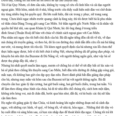
Dưới đây, chúng tôi xin
tóm tắt
lời Borri kể lại câu chuyện này:
Tôi ở lại Quy Nhơn, cô đơn sầu não, không hy vọng sẽ cứu rỗi linh hồn và cải đạo người
ngoại giáo. Một hôm, mình tôi ở nhà, bỗng trước cửa thấy xuất hiện một đàn voi chở đoàn
tùy tùng nhiều ông bà quyền quý. Bà lớn xuất hiện, đài các trong y phục, nữ trang sang
trọng. Chưa khỏi ngạc nhiên trước quang cảnh lạ lùng này, thì tôi được biết bà là phu nhân
sứ thần chúa Đàng Trong gửi sang Cao Miên. Sứ thần người gốc Nước Mặn và là nhân vật
quyền thế thứ nhì, sau quan Khám lý Qui Nhơn; lúc đó ông đang ở trong triều
đình
Sinuà
(Thuận Hoá) để bàn với chúa về chính sách ngoại giao với Cao Miên.
Phu nhân nói ngay cho tôi biết chủ đích của bà: Bà đã nghe tiếng đồn rất tốt về tôi, về đạo
mà chúng tôi truyền giảng, và theo bà, đó là con đường duy nhất dẫn đến cứu rỗi mà bà hằng
mơ ước, và mong được tôi rửa tội. Tôi khen ngợi quyết định của bà nhưng xin lỗi chưa thể
thực hiện ngay được, bởi vì tôi
biết chút ít tiếng Việt, nhưng không đủ để giảng đạo pháp
, và
khuyên bà nên đợi cha Buzome đi Đà Nẵng về, với người thông ngôn giỏi, như vậy bà sẽ
được thụ pháp đầy đủ, như ý.
Nhưng bà nhất quyết muốn làm ngay, mượn cớ chồng bà có thể về tới đây bất cứ lúc nào và
bà sẽ phải theo chồng lên thuyền sang Cao Miên, biết đâu trên đường đi chẳng gặp sóng gió,
mắc nạn, rồi không bao giờ còn dịp quy đạo nữa. Borri đành phải bắt đầu giảng đạo pháp
cho bà, nhưng may mắn vài hôm sau cha Buzomi trở lại với người thông ngôn. Bà đã
chuyên cần học giáo lý đại cương, hai giờ buổi sáng, hai giờ buổi chiều, trong hai tuần. Và
để làm theo đúng nhục hình của chúa, bà đi từ nhà đến chỗ chúng tôi, cách hơn một dậm,
không trên lưng voi, mà đi chân đất, bước qua bùn nhơ, đất đá, và bà buộc các thị nữ hầu
cận làm theo.
Họ nghe tôi giảng giáo lý đạo Chúa, và kinh hoàng khi nghe những đoạn mô tả cảnh địa
ngục, với những cực hình, về quỷ, về bóng tối, về nhà tù, hỏa ngục... Những thứ đó dày vò
họ suốt đêm và sáng hôm sau, cả bọn xin nhập đạo để thoát khỏi địa ngục. Chúng tôi trả lời