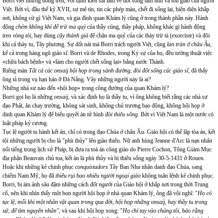
Borri viết những dòng trên, với định kiến sai lầm về đời sống tâm linh và tôn giáo của người
Việt. Bởi vì, đầu thế kỷ XVII, sự mê tín, tin các phép màu, chết đi sống lại, hiện diện khắp
nơi, không cứ gì Việt Nam, và gia đình quan Khám lý cũng ở trong thành phần này. Hành
động
chém không khí để trừ ma quỷ
của thầy cúng, thầy pháp, không khác gì hành động
treo
vòng tỏi,
hay dùng
cây thánh giá
để chặn ma quỷ của các thày trừ tà (exorciste) và đôi
khi cả thày tu, Tây phương. Sự dốt nát mà Borri trách người Việt, cũng
lan tràn ở châu Âu
,
kể cả trong hàng ngũ giáo sĩ: Borri và de Rhodes, trong Ký sự của họ, đều tường thuật việc
«chữa bách bệnh» và «làm cho người chết sống lại» bằng nước Thánh.
Riêng màn
Tất cả các onsaij hội họp trong sảnh đường, đòi đốt sống các giáo sĩ
, đã thấy
ông tả trong vụ hạn hán ỡ Đà Nẵng. Vây những người này là ai?
Những nhà sư nào đến «hội họp» trong công đường của quan Khám lý?
Borri gọi họ là những
onsaij,
và xác định họ là thầy tu, vì ông
không biết rằng các nhà sư
đạo Phật, ăn chay trường, không sát sinh, không chủ trương bạo động, không hội họp ở
dinh quan Khám lý để biểu quyết án tử hình
đòi thiêu sống
. Bởi vì Việt Nam là một nước có
luật pháp kỷ cương.
Tục lệ người tu hành kết án, chỉ có trong đạo Chúa ở châu Âu: Giáo hội có thể lập tòa án, kết
tội những người bị cho là "phù thủy" lên giàn thiêu. Nữ anh hùng Jeanne d'Arc là nạn nhân
nổi tiếng trong lịch sử Pháp, bị đưa ra toà án công giáo do Pierre Cochon, Tổng Giám Mục
địa phận Beauvais chủ tọa, kết án là phù thủy và bị thiêu sống ngày 30-5-1431 ở Rouen.
Hoặc khi những kẻ chinh phục
conquistadors
Tây Ban Nha nhân danh đạo Chúa, sang
chiếm Nam Mỹ, họ đã
thiêu rụi bao nhiêu người ngoại giáo
không tuân lệnh kẻ chinh phục.
Borri, bị ám ảnh sâu đậm những cách
đốt người
của Giáo hội ở khắp nơi trong thời Trung
cổ, nên khi nhìn thấy một bọn người hội họp ở nhà quan Khám lý, ông đã vội nghĩ: "
Họ có
tục lệ, mỗi khi một nhân vật quan trong qua đời, hội họp những onsaij, hay thầy tu trong
xứ, để tìm nguyên nhân"
, và sau khi hội họp xong: "
Họ chỉ tay vào chúng tôi, bảo rằng