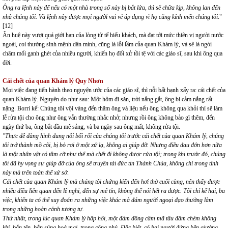
Ông ra lệnh này để nếu có một nhà trong số này bị bắt lửa, thì sẽ chữa kịp, không lan đến
nhà chúng tôi. Và lệnh này được mọi người vui vẻ áp dụng vì họ cũng kính mến chúng tôi
."
[12]
Ân huệ này vượt quá giới hạn của lòng tử tế hiếu khách, mà đạt tới mức thiên vị người nước
ngoài, coi thường sinh mệnh dân mình, cũng là lỗi lầm của quan Khám lý, và sẽ là ngòi
châm mối ganh ghét của nhiều người, khiến họ đối xử tồi tệ với các giáo sĩ, sau khi ông qua
đời.
Cái chết của quan Khám lý Quy Nhơn
Mọi việc đang tiến hành theo nguyện ước của các giáo sĩ, thì nỗi bất hạnh xẩy ra: cái chết của
quan Khám lý. Nguyên do như sau: Một hôm đi săn, trời nắng gắt, ông bị cảm nắng rất
nặng. Borri kể: Chúng tôi vội vàng đến thăm ông và liệu nếu ông không qua khỏi thì sẽ làm
lễ rửa tội cho ông như ông vẫn thường nhắc nhở; nhưng rồi ông không bảo gì thêm, đến
ngày thứ ba, ông bắt đầu mê sảng, và ba ngày sau ông mất, không rửa tội.
"Thực dễ dàng hình dung nỗi bối rối của chúng tôi trước cái chết của quan Khám lý, chúng
tôi trở thành mồ côi, bị bỏ rơi ở một xứ lạ, không ai giúp đỡ. Nhưng điều đau đớn hơn nữa
là một nhân vật có tầm cỡ như thế mà chết đi không được rửa tội; trong khi trước đó, chúng
tôi đã hy vọng sự giúp đỡ của ông sẽ truyền tải đức tin Thánh Chúa, không chỉ trong tỉnh
này mà trên toàn thể xứ sở
.
Cái chết của quan Khám lý mà chúng tôi chứng kiến đến hơi thở cuối cùng, nên thấy được
nhiều điều liên quan đến lễ nghi, đến sự mê tín, không thể nói hết ra được. Tôi chỉ kể hai, ba
việc, khiến ta có thể suy đoán ra những việc khác mà đám người ngoại đạo thường làm
trong những hoàn cảnh tương tự.
Thứ nhất, trong lúc quan Khám lý hấp hối, một đám đông cầm mã tấu đâm chém không
khí, bắn tên, bắn súng hoả mai, trong công phủ. Đặc biệt, có hai người đứng bên giường