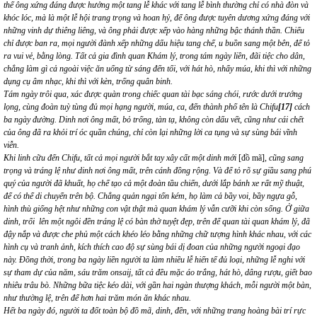
thế ông xứng đáng được hưởng một tang lễ khác với tang lễ bình thường chỉ có nhà đòn và
khóc lóc, mà là một lễ hội trang trọng và hoan hỷ, để ông được tuyên dương xứng đáng với
những vinh dự thiêng liêng, và ông phải được xếp vào hàng những bậc thánh thần. Chiếu
chỉ được ban ra, mọi người đành xếp những dấu hiệu tang chế, u buồn sang một bên, để tỏ
ra vui vẻ, bằng lòng. Tất cả gia đình quan Khám lý, trong tám ngày liền, đãi tiệc cho dân,
chẳng làm gì cả ngoài việc ăn uống từ sáng đến tối, với hát hò, nhẩy múa, khi thì với những
dụng cụ âm nhạc, khi thì với kèn, trống quân binh.
Tám ngày trôi qua, xác được quàn trong chiếc quan tài bạc sáng chói, rước dưới trướng
lọng, cùng đoàn tuỳ tùng đủ mọi hạng người, múa, ca, đến thành phố tên là Chifu
[17]
cách
ba ngày đường. Dinh nơi ông mất, bỏ trống, tàn tạ, không còn dấu vết, cũng như cái chết
của ông đã ra khỏi trí óc quần chúng, chỉ còn lại những lời ca tụng và sự sùng bái vĩnh
viễn.
Khi linh cữu đến Chifu, tất cả mọi người bắt tay xây cất một dinh mới
[đồ mã],
cũng sang
trọng và tráng lệ như dinh nơi ông mất, trên cánh đồng rộng. Và để tỏ rõ sự giầu sang phú
quý của người đã khuất, họ chế tạo cả một đoàn tầu chiến, dưới lắp bánh xe rất mỹ thuật,
để có thể di chuyển trên bộ. Chẳng quản ngại tốn kém, họ làm cả bầy voi, bầy ngựa gỗ,
hình thù giống hệt như những con vật thật mà quan khám lý vẫn cưỡi khi còn sống.
Ở giữa
dinh, trổi lên một ngôi đền tráng lệ có bàn thờ tuyệt đẹp, trên để quan tài quan khám lý, đã
đậy nắp và được che phủ một cách khéo léo bằng những chữ tượng hình khác nhau, với các
hình cụ và tranh ảnh, kích thích cao độ sự sùng bái dị đoan của những người ngoại đạo
này. Đồng thời, trong ba ngày liền người ta làm nhiều lễ hiến tế đủ loại, những lễ nghi với
sự tham dự của năm, sáu trăm onsaij, tất cả đều mặc áo trắng, hát hò, dâng rượu, giết bao
nhiêu trâu bò. Những bữa tiệc kéo dài, với gần hai ngàn thượng khách, mỗi người một bàn,
như thường lệ, trên để hơn hai trăm món ăn khác nhau.
Hết ba ngày đó, người ta đốt toàn bộ đồ mã, dinh, đền, với những trang hoàng bài trí rực