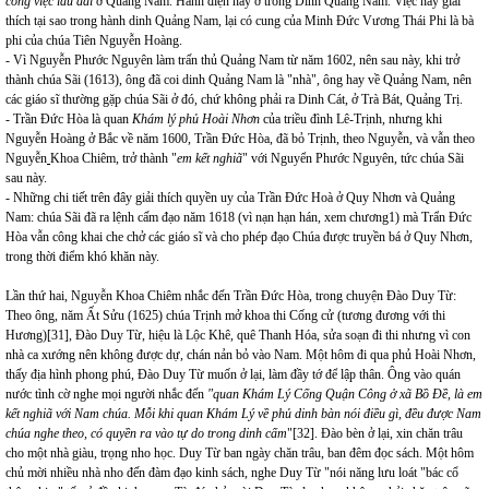
công việc lâu dài
ở Quảng Nam. Hành điện này ở trong Dinh Quảng Nam. Việc này giải
thích tại sao trong hành dinh Quảng Nam, lại có cung của Minh Đức Vương Thái Phi là bà
phi của chúa Tiên Nguyễn Hoàng.
- Vì Nguyễn Phước Nguyên làm trấn thủ Quảng Nam từ năm 1602, nên sau này, khi trở
thành chúa Sãi (1613), ông đã coi dinh Quảng Nam là "nhà", ông hay về Quảng Nam, nên
các giáo sĩ thường gặp chúa Sãi ở đó, chứ không phải ra Dinh Cát, ở Trà Bát, Quảng Trị.
- Trần Đức Hòa là quan
Khám lý phủ Hoài Nhơn
của triều đình Lê-Trịnh, nhưng khi
Nguyễn Hoàng ở Bắc về năm 1600, Trần Đức Hòa, đã bỏ Trịnh, theo Nguyễn, và vẫn theo
Nguyễn
Khoa Chiêm, trở thành "
em kết nghiã
" với Nguyển Phước Nguyên, tức chúa Sãi
sau này.
- Những chi tiết trên đây giải thích quyền uy của Trần Đức Hoà ở Quy Nhơn và Quảng
Nam: chúa Sãi đã ra lệnh cấm đạo năm 1618 (vì nạn hạn hán, xem chương1) mà Trẩn Đức
Hòa vẫn công khai che chở các giáo sĩ và cho phép đạo Chúa được truyền bá ở Quy Nhơn,
trong thời điểm khó khăn này.
Lần thứ hai, Nguyễn Khoa Chiêm nhắc đến Trần Đức Hòa, trong chuyện Đào Duy Từ:
Theo ông, năm Ất Sửu (1625) chúa Trịnh mở khoa thi Cống cử (tương đương với thi
Hương)
[31]
, Đào Duy Từ, hiệu là Lộc Khê, quê Thanh Hóa, sửa soạn đi thi nhưng vì con
nhà ca xướng nên không được dự, chán nản bỏ vào Nam. Một hôm đi qua phủ Hoài Nhơn,
thấy địa hình phong phú, Đào Duy Từ muốn ở lại, làm đầy tớ để lập thân. Ông vào quán
nước tình cờ nghe mọi người nhắc đến
"quan Khám Lý Cống Quận Công ở xã Bồ Đề, là em
kết nghiã với Nam chúa. Mỗi khi quan Khám Lý về phủ dinh bàn nói điều gì, đều được Nam
chúa nghe theo, có quyền ra vào tự do trong dinh cấm
"
[32]
. Đào bèn ở lại, xin chăn trâu
cho một nhà giàu, trọng nho học. Duy Từ ban ngày chăn trâu, ban đêm đọc sách. Một hôm
chủ mời nhiều nhà nho đến đàm đạo kinh sách, nghe Duy Từ "nói năng lưu loát "bác cổ