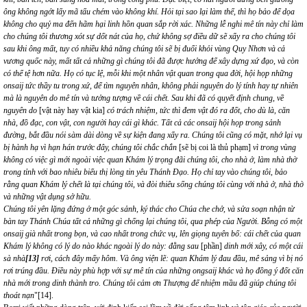
ông không ngớt lấy mã tấu chém vào không khí. Hỏi tại sao lại làm thế, thì họ bảo để dọa
không cho quỷ ma đến hãm hại linh hồn quan sắp rời xác. Những lễ nghi mê tín này chỉ làm
cho chúng tôi thương xót sự dốt nát của họ, chứ không sợ điều dữ sẽ xẩy ra cho chúng tôi
sau khi ông mất, tuy có nhiều khả năng chúng tôi sẽ bị đuổi khỏi vùng Quy Nhơn và cả
vương quốc này, mất tất cả những gì chúng tôi đã được hưởng để xây dựng xứ đạo, và còn
có thể tệ hơn nữa. Họ có tục lệ, mỗi khi một nhân vật quan trong qua đời, hội họp những
onsaij tức thầy tu trong xứ, để tìm nguyên nhân, không phải nguyên do lý tính hay tự nhiên
mà là nguyên do mê tín và tưởng tượng về cái chết. Sau khi đã có quyết định chung, về
nguyên do
[vật này hay vật kia]
có trách nhiệm, tức thì đem vật đó ra đốt, cho dù là, căn
nhà, đồ đạc, con vật, con người hay cái gì khác. Tất cả các onsaij hội họp trong sảnh
đường, bắt đầu nói sàm dài dòng về sự kiện đang xẩy ra. Chúng tôi cũng có mặt, nhớ lại vụ
bị hành hạ vì hạn hán trước đây, chúng tôi chắc chắn
[sẽ bị coi là thủ phạm]
vì trong vùng
không có việc gì mới ngoài việc quan Khám lý trọng đãi chúng tôi, cho nhà ở, làm nhà thờ
trong tỉnh với bao nhiêu biểu thị lòng tin yêu Thánh Đạo. Họ chỉ tay vào chúng tôi, bảo
rằng quan Khám lý chết là tại chúng tôi, và đòi thiêu sống chúng tôi cùng với nhà ở, nhà thờ
và những vật dụng sở hữu.
Chúng tôi yên lặng đứng ở một góc sảnh, ký thác cho Chúa che chở, và sửa soạn nhận từ
bàn tay Thánh Chúa tất cả những gì chống lại chúng tôi, qua phép của Người. Bỗng có một
onsaij già nhất trong bọn, và cao nhất trong chức vụ, lên giọng tuyên bố: cái chết của quan
Khám lý không có lý do nào khác ngoài lý do này: đằng sau
[phần]
dinh mới xây, có một cái
sà nhà
[13]
rơi, cách đây mấy hôm. Và ông viện lẽ: quan Khám lý đau đầu, mê sảng vì bị nó
rơi trúng đầu. Điều này phù hợp với sự mê tín của những ongsaij khác và họ đồng ý đốt căn
nhà mới trong dinh thành tro. Chúng tôi cảm ơn Thượng đế nhiệm mầu đã giúp chúng tôi
thoát nạn
"
[14]
.