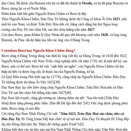
đạo Chúa. Bà được cha Buzomi rửa tội và đặt tên thánh là
Orsola,
và bà đã giúp Buzomi và
Borri, dựng lại cơ sở Nước Mặn.
Điểm khác biệt lớn giữa Nguyễn Khoa Chiêm và Borri là đây:
Theo Nguyễn Khoa Chiêm, Đào Duy Từ không được thi Cống cử khoa Ất Sửu
1625
, nên
mới bỏ vào Nam, và được Trần Đức Hòa tiến cử, bằng cách dâng bài thơ
Ngọa long
cương
của Duy Từ cho chúa Sãi, sau khi chúa thắng trận năm
1627
.
Còn theo Borri, quan Khám lý Quy Nhơn
đã qua đời khoảng cuối năm
1620
,
và ông cùng
Buzomi, de Pina đã dự đám ma, khi các ông còn ở Đàng Trong.
Cristoforo Borri hay Nguyễn Khoa Chiêm đúng?
Borri sống ở Đàng Trong đúng vào thời kỳ ông viết
Ký sự Đàng Trong,
từ 1618 đến 1622.
Nguyễn Khoa Chiêm viết
Nam Triều công nghiệp diễn chí
năm 1719, tức là một thế kỷ sau
Borri. nên có thể nói: Borri kể việc "mắt thấy tai nghe", còn Nguyễn Khoa Chiêm chỉ thu
thập tài liệu và được ông nội, là thuộc hạ của Nguyễn Hoàng, kể lại.
Lê Quý Đôn trong
Phủ biên tạp lục
(1776), cũng chép lại Nguyễn Khoa Chiêm: Đào Duy
Từ không được thi khoa Ất Sửu 1625
[39]
.
Đại Nam thực lục tiền biên
cũng chép Nguyễn Khoa Chiêm: Trần Đức Hoà tiến cử Đào
Duy Từ sau khi chúa Sãi thắng trận năm 1627
[40]
.
Đại Nam liệt truyện,
cũng ghi tương tự, nhưng thêm chi tiết:
"Sau khi mất
[Trần Đức
Hoà]
được tặng phong phúc thần. Dân Bồ Đề lập đền thờ
."
[41]
Việc ông được phong
phúc
thần
, Borri cũng có nói đến.
Chỉ riêng
Đại Nam Nhất Thống Chí
viết: "
Năm 1623, Trần Đức Hoà vào chầu, tiến cử
Đào Duy Từ,
Hi Tông [chúa Sãi]
ban chức vệ uý nội tán. Đào Duy Từ khuyên Hi Tông đắp
lũy dài Động Hải
[tức lũy Thầy]
để chống quân Trịnh
"
[42]
.
Không biết dựa vào tài liệu nào mà Đại Nam Nhất Thống Chí chép năm Trần Đức Hoà tiến