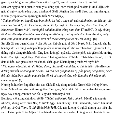
ganh tỵ và thù ghét các giáo sĩ của một số người, sau khi quan Khám lý qua đời.
Sau tám ngày ở dinh quan Khám lý tại đồng quê, cách thành phố ba dặm [4km434]
[6]
các
giáo sĩ ngỏ ý muốn sống trong thành phố để dễ bề giảng đạo và đã được toại nguyện: quan
Khám lý cấp nhà cho họ trong thị trấn Nước Mặn
[7]
:
"
Chúng tôi cám ơn ông đã cho bao nhiêu ân huệ trong suốt cuộc hành trình và đến bây giờ
vẫn còn chưa dứt, đến lúc cáo lui, chúng tôi lại được leo lên voi, cùng đoàn tháp tùng đi
Nuoecman
[Nước Mặn],
thành phố dài năm dặm, rộng năm dặm
[7km390].
Ở đấy chúng
tôi được đón tiếp nồng hậu theo lệnh quan Khám lý, nhưng ngài vẫn chưa yên tâm, ngày
hôm sau lại thân hành đến thăm xem chỗ ở của chúng tôi có chu tất không
."
[8]
Sự biệt đãi của quan Khám lý vẫn tiếp tục, khi các giáo sĩ đến ở Nước Mặn, ông cấp cho họ
tiền bạc để tiêu dùng và tiếp tế thực phẩm ăn uống đầy đủ cho cả "phái đoàn" gồm các tu sĩ,
thông ngôn và người hầu cận. Ông luôn luôn gửi quà cáp, và cho phép các giáo sĩ dự những
buổi xử án tại công đường. Một hôm có hai người bị án tử hình, xử bắn bằng tên nỏ, bị trói
đem đi bắn, các giáo sĩ xin tha cho tội chết, quan Khám lý ưng thuận và tuyên bố:
"
Nếu người nào khác xin thì không được, nhưng đây là những vị thánh thiện, dẫn đến con
đường cứu rỗi, ta không thể từ chối. Ta chờ đến giờ phút hết bị
[bổn phận]
ràng buộc, để có
thể tiếp nhận Đạo thánh, qua lễ rửa tội, và các ngươi cũng nên làm như thế, nếu muốn
chiều lòng ta".
[9]
Nhưng ân huệ lớn ông dành cho đạo Chúa là xây dựng nhà thờ Nước Mặn ở Quy Nhơn.
Nước Mặn sẽ trở thành một trung tâm Công giáo, được nhắc đến trong nhiều thế kỷ, nhưng
ngày nay không còn trên bản đồ. Vậy địa điểm này ở đâu?
Bonifacy viết trong chú thích số 99:
"Thành phố Nước Mặn, có trên bản đồ của cha de
Rhodes, không xa về phía Bắc, là Nước Ngọt. Tôi nhắc lại: tỉnh Pulucambi, nơi có hai thành
phố này và Qui Nhơn, là tỉnh Bình Định"
[10]
.
Câu này không rõ nghiã, nhưng tạm hiểu như
sau: Thành phố Nước Mặn có trên bản đồ của cha de Rhodes, không xa về phiá bắc Nước