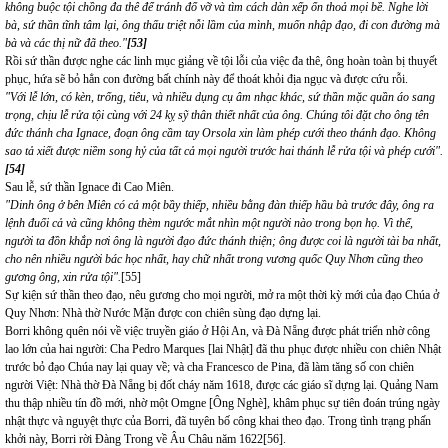
không buộc tội chồng đa thê để tránh đổ vỡ và tìm cách dàn xếp ổn thoả mọi bề. Nghe lời
bà, sứ thần tĩnh tâm lại, ông thấu triệt nỗi lầm của mình, muốn nhập đạo, đi con đường mà
bà và các thị nữ đã theo."
[53]
Rồi sứ thần được nghe các linh mục giảng về tội lỗi của việc đa thê, ông hoàn toàn bị thuyết
phục, hứa sẽ bỏ hẳn con đường bất chính này để thoát khỏi địa ngục và được cứu rỗi.
"Với lễ lớn, có kèn, trống, tiêu, và nhiều dụng cụ âm nhạc khác, sứ thần mặc quần áo sang
trọng, chịu lễ rửa tội cùng với 24 kỵ sỹ thân thiết nhất của ông. Chúng tôi đặt cho ông tên
đức thánh cha Ignace, đoạn ông cầm tay Orsola xin làm phép cưới theo thánh đạo. Không
sao tả xiết được niềm song hỷ của tất cả mọi người trước hai thánh lễ rửa tội và phép cưới".
[54]
Sau lễ, sứ thần Ignace đi Cao Miên.
"Dinh ông ở bên Miên có cả một bầy thiếp, nhiều bằng đàn thiếp hầu bà trước đây, ông ra
lệnh đuổi cả và cũng không thèm ngước mắt nhìn một người nào trong bọn họ. Vì thế,
người ta đồn khắp nơi ông là người đạo đức thánh thiện; ông được coi là người tài ba nhất,
cho nên nhiều người bác học nhất, hay chữ nhất trong vương quốc Quy Nhơn cũng theo
gương ông, xin rửa tội".
[55]
Sự kiện sứ thần theo đạo, nêu gương cho mọi người, mở ra một thời kỳ mới của đạo Chúa ở
Quy Nhơn: Nhà thờ Nước Mặn được con chiên sùng đạo dựng lại.
Borri không quên nói về việc truyền giáo ở Hội An, và Đà Nẵng được phát triển nhờ công
lao lớn của hai người: Cha Pedro Marques [lai Nhật] đã thu phục được nhiều con chiên Nhật
trước bỏ đạo Chúa nay lại quay về; và cha Francesco de Pina, đã làm tăng số con chiên
người Việt: Nhà thờ Đà Nẵng bị đốt cháy năm 1618, được các giáo sĩ dựng lại. Quảng Nam
thu thập nhiều tín đồ mới, nhờ một Omgne [Ông Nghè], khâm phục sự tiên đoán trúng ngày
nhật thực và nguyệt thực của Borri, đã tuyên bố công khai theo đạo. Trong tình trạng phấn
khởi này, Borri rời Đàng Trong về Âu Châu năm 1622
[56]
.