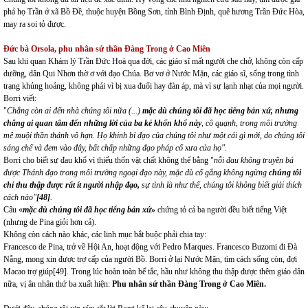
phả họ Trần ở xã Bồ Đề, thuộc huyện Bồng Sơn, tỉnh Bình Định, quê hương Trần Đức Hòa,
may ra soi tỏ được.
Đức bà Orsola, phu nhân sứ thần Đàng Trong ở Cao Miên
Sau khi quan Khám lý Trần Đức Hoà qua đời, các giáo sĩ mất người che chở, không còn cấp
dưỡng, dân Qui Nhơn thờ ơ với đạo Chúa. Bơ vơ ở Nước Mặn, các giáo sĩ, sống trong tình
trạng khủng hoảng, không phải vì bị xua đuổi hay đàn áp, mà vì sự lạnh nhạt của mọi người.
Borri viết:
"
Chẳng còn ai đến nhà chúng tôi nữa (...)
mặc dù chúng tôi đã học tiếng bản xứ, nhưng
chẳng ai quan tâm đến những lời của ba kẻ khốn khổ này
, cô quạnh, trong môi trường
mê muội thần thánh vô hạn. Họ khinh bỉ đạo của chúng tôi như một cái gì mới, do chúng tôi
sáng chế và đem vào đây, bất chấp những đạo pháp cổ xưa của họ".
Borri cho biết sự đau khổ vì thiếu thốn vật chất không thể bằng "
nỗi đau không truyền bá
được Thánh đạo trong môi trường ngoại đạo này, mặc dù cố gắng không ngừng
chúng tôi
chỉ thu thập được rất ít người nhập đạo,
sự tình là như thế, chúng tôi không biết giải thích
cách nào"
[48]
.
Câu «
mặc dù chúng tôi đã học tiếng bản xứ»
chứng tỏ cả ba người đều biết tiếng Việt
(nhưng de Pina giỏi hơn cả).
Không còn cách nào khác, các linh mục bắt buộc phải chia tay:
Francesco de Pina, trở về Hội An, hoạt động với Pedro Marques. Francesco Buzomi đi Đà
Nẵng, mong xin được trợ cấp của người Bồ. Borri ở lại Nước Mặn, tìm cách sống còn, đợi
Macao trợ giúp
[49]
. Trong lúc hoàn toàn bế tắc, hầu như không thu thập được thêm giáo dân
nữa, vị ân nhân thứ ba xuất hiện:
Phu nhân sứ thần Đàng Trong ở Cao Miên.