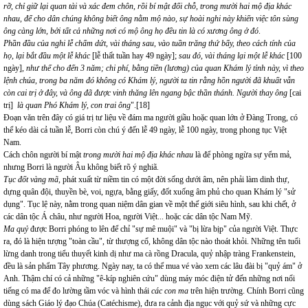
rỡ, chỉ giữ lại quan tài và xác đem chôn, rồi bí mật đổi chỗ, trong mười hai mộ địa khác
nhau, để cho dân chúng không biết ông nằm mộ nào, sự hoài nghi này khiến việc tôn sùng
ông càng lớn, bởi tất cả những nơi có mộ ông họ đều tin là có xương ông ở đó
.
Phần đầu của nghi lễ chấm dứt, vài tháng sau, vào tuần trăng thứ bẩy, theo cách tính của
họ, lại bắt đầu một lễ khác
[lễ thất tuần hay 49 ngày];
sau đó, vài tháng lại một lễ khác
[100
ngày],
như thế cho đến 3 năm; chi phí, bằng tiền (lương) của quan Khám lý tỉnh này, vì theo
lệnh chúa, trong ba năm đó không có Khám lý, người ta
tin rằng hồn người đã khuất vẫn
còn cai trị ở đây, và ông đã được vinh thăng lên ngang bậc thần thánh. Người thay ông
[cai
trị]
là quan Phó Khám lý, con trai ông
".
[18]
Đoạn văn trên đây có giá trị tư liệu về đám ma người giầu hoặc quan lớn ở Đàng Trong, có
thể kéo dài cả tuần lễ, Borri còn chú ý đến lễ 49 ngày, lễ 100 ngày, trong phong tục Việt
Nam.
Cách chôn người bí mật
trong mười hai mộ địa khác nhau
là để phòng ngừa sự yểm mả,
nhưng Borri là người Âu không biết rõ ý nghiã.
Tục đốt vàng mã
, phát xuất từ niềm tin có một đời sống dưới âm, nên phải làm dinh thự,
dựng quân đội, thuyền bè, voi, ngựa, bằng giấy, đốt xuống âm phủ cho quan Khám lý "sử
dụng". Tục lệ này, nằm trong quan niệm dân gian về một thế giới siêu hình, sau khi chết, ở
các dân tộc Á châu, như người Hoa, người Việt... hoặc các dân tộc Nam Mỹ.
Ma quỷ
được Borri phóng to lên để chỉ "sự mê muội" và "bị lừa bịp" của người Việt. Thực
ra, đó là hiện tượng "toàn cầu", từ thượng cổ, không dân tộc nào thoát khỏi. Những tên tuổi
lừng danh trong tiểu thuyết kinh dị như ma cà rồng Dracula, quỷ nhập tràng Frankenstein,
đều là sản phẩm Tây phương. Ngày nay, ta có thể mua vé vào xem các lâu đài bị "quỷ ám" ở
Anh. Thậm chí có cả những "ê-kíp nghiên cứu" dùng máy móc điện tử đến những nơi nổi
tiếng có ma để đo lường tầm vóc và hình thái
các con ma
trên hiện trường. Chính Borri cũng
dùng sách Giáo lý đạo Chúa (Catéchisme), đưa ra cảnh địa ngục với quỷ sứ và những cực