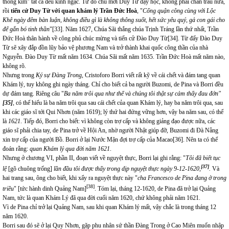
thông kim" tất cả đều kinh ngạc. Từ đó chủ mời Duy Từ dạy học, không phải chăn trâu nữa,
rồi
tiến cử Duy Từ với quan khám lý Trần Đức Hoà
, "
Cống quận công cùng với Lộc
Khê ngày đêm bàn luận, không điều gì là không thông suốt, hết sức yêu quý, gả con gái cho
để gắn bó tinh thần
"
[33]
. Năm 1627, Chúa Sãi thắng chúa Trịnh Tráng lần thứ nhất, Trần
Đức Hoà thân hành về công phủ chúc mừng và tiến cử Đào Duy Từ
[34]
. Từ đấy Đào Duy
Từ sẽ xây đắp đồn lũy bảo vệ phương Nam và trở thành khai quốc công thần của nhà
Nguyễn. Đào Duy Từ mất năm 1634. Chúa Sãi mất năm 1635. Trần Đức Hoà mất năm nào,
không rõ.
Nhưng trong
Ký sự Đàng Trong
, Cristoforo Borri viết rất kỹ về cái chết và đám tang quan
Khám lý, tuy không ghi ngày tháng. Chỉ cho biết cả ba người Buzomi, de Pina và Borri đều
dự đám tang. Riêng câu "
Ba năm trôi qua như thế và chúng tôi thật sự cảm thấy đau đớn"
[35]
,
có thể hiểu là ba năm trôi qua sau cái chết của quan Khám lý, hay ba năm trôi qua, sau
khi các giáo sĩ tới Qui Nhơn (năm 1619); lý thứ hai đứng vững hơn, vậy ba năm sau, có thể
là
1621
. Tiếp đó, Borri cho biết: vì không còn trợ cấp và không giảng đạo được nữa, các
giáo sĩ phải chia tay, de Pina trở về Hội An, nhờ người Nhật giúp đỡ, Buzomi đi Đà Nẵng
xin trợ cấp của người Bồ. Borri ở lại Nước Mặn đợi trợ cấp của Macao
[36]
. Nên ta có thể
đoán rằng:
quan Khám lý qua đời năm 1621
.
Nhưng ở chương VI, phần II, đoạn viết về nguyệt thực, Borri lại ghi rằng: "
Tôi đã biết tục
[37]
lệ
[gõ chuông trống]
lần đầu tôi được thấy trong dịp nguyệt thực ngày 9-12-1620,
.
Và
hai trang sau, ông cho biết, khi xẩy ra nguyệt thực này "
cha Francesco de Pina đang ở trong
[38]
triều
" [tức hành dinh Quảng Nam]
. Tóm lại, tháng 12-1620, de Pina đã trở lại Quảng
Nam, tức là quan Khám Lý đã qua đời cuối năm 1620, chứ không phải năm 1621.
Vì de Pina chỉ trở lại Quảng Nam, sau khi quan Khám lý mất, vậy chắc là trong tháng 12
năm 1620.
Borri sau đó sẽ ở lại Quy Nhơn, gặp phu nhân sứ thần Đàng Trong ở Cao Miên muốn nhập