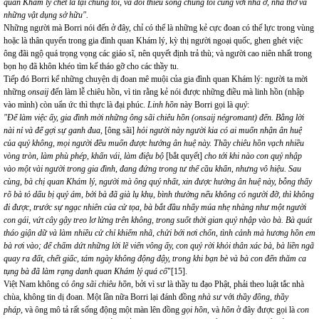
quan Khám lý chết là tại chúng tôi, và đòi thiêu sống chúng tôi cùng với nhà ở, nhà thờ và
những vật dụng sở hữu".
Những người mà Borri nói đến ở đây, chỉ có thể là những kẻ cực đoan có thế lực trong vùng
hoặc là thân quyến trong gia đình quan Khám lý, kỳ thị người ngoại quốc, ghen ghét việc
ông đãi ngộ quá trọng vọng các giáo sĩ, nên quyết định trả thù; và người cao niên nhất trong
bọn họ đã khôn khéo tìm kế tháo gỡ cho các thầy tu.
Tiếp đó Borri kể những chuyện dị đoan mê muội của gia đình quan Khám lý: người ta mời
những
onsaij
đến làm lễ chiêu hồn, vì tin rằng kẻ nói được những điều mà linh hồn (nhập
vào mình) còn uẩn ức thì thực là đại phúc.
Linh hồn
này Borri gọi là
quỷ
:
"Để làm việc ấy,
gia đình mời những ông sãi chiêu hồn (onsaij négromant) đến. Bằng lời
nài nỉ và để gợi sự ganh đua,
[ông sãi]
hỏi người này người kia có ai muốn nhận ân huệ
của quỷ không, mọi người đều muốn được hưởng ân huệ này. Thầy chiêu hồn vạch nhiều
vòng tròn, làm phù phép, khấn vái, làm điệu bộ
[bắt quyết]
cho tới khi nào con quỷ nhập
vào một vài người trong gia đình, đang đứng trong tư thế cầu khẩn, nhưng vô hiệu. Sau
cùng, bà chị quan Khám lý, người mà ông quý nhất, xin được hưởng ân huệ này, bỗng thấy
rõ bà tỏ dấu bị quỷ ám, bởi bà đã già lụ khụ, bình thường nếu không có người đỡ, thì không
đi được, trước sự ngạc nhiên của cử tọa
,
bà bắt đầu nhẩy múa nhẹ nhàng như một người
con gái, vứt cây gậy treo lơ lửng trên không, trong suốt thời gian quỷ nhập vào bà. Bà quát
tháo giận dữ và làm nhiều cử chỉ khiếm nhã, chửi bới nơi chốn, tình cảnh mà hương hồn em
bà rơi vào; để chấm dứt những lời lẽ viển vông ấy, con quỷ rời khỏi thân xác bà, bà liền ngã
quay ra đất, chết giấc, tám ngày không động đậy, trong khi bạn bè và bà con đến thăm ca
tụng bà đã làm rạng danh quan Khám lý quá cố
"
[15]
.
Việt Nam không có
ông sãi chiêu hồn,
bởi vì sư là thầy tu đạo Phật, phải theo luật tắc nhà
chùa, không tin dị đoan. Một lần nữa Borri lại đánh đồng
nhà sư
với
thầy đồng, thầy
pháp,
và
ông mô tả rất sống động một màn lên đồng
gọi hồn
, và
hồn
ở đây
được
gọi là
con