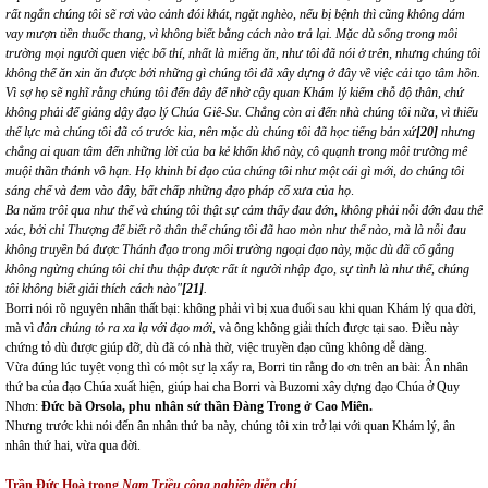
rất ngắn chúng tôi sẽ rơi vào cảnh đói khát, ngặt nghèo, nếu bị bệnh thì cũng không dám
vay mượn tiền thuốc thang, vì không biết bằng cách nào trả lại. Mặc dù sống trong môi
trường mọi người quen việc bố thí, nhất là miếng ăn, như tôi đã nói ở trên, nhưng chúng tôi
không thể ăn xin ăn được bởi những gì chúng tôi đã xây dựng ở đây về việc cải tạo tâm hồn.
Vì sợ họ sẽ nghĩ rằng chúng tôi đến đây để nhờ cậy quan Khám lý kiếm chỗ độ thân, chứ
không phải để giảng dậy đạo lý Chúa Giê-Su. Chẳng còn ai đến nhà chúng tôi nữa, vì thiếu
thế lực mà chúng tôi đã có trước kia, nên mặc dù chúng tôi đã học tiếng bản xứ
[20]
nhưng
chẳng ai quan tâm đến những lời của ba kẻ khốn khổ này, cô quạnh trong môi trường mê
muội thần thánh vô hạn. Họ khinh bỉ đạo của chúng tôi như một cái gì mới, do chúng tôi
sáng chế và đem vào đây, bất chấp những đạo pháp cổ xưa của họ
.
Ba năm trôi qua như thế và chúng tôi thật sự cảm thấy đau đớn, không phải nỗi đớn đau thể
xác, bởi chỉ Thượng đế biết rõ thân thể chúng tôi đã hao mòn như thế nào, mà là nỗi đau
không truyền bá được Thánh đạo trong môi trường ngoại đạo này, mặc dù đã cố gắng
không ngừng chúng tôi chỉ thu thập được rất ít người nhập đạo, sự tình là như thế, chúng
tôi không biết giải thích cách nào"
[21]
.
Borri nói rõ nguyên nhân thất bại: không phải vì bị xua đuổi sau khi quan Khám lý qua đời,
mà vì
dân chúng tỏ ra xa lạ với đạo mới
, và ông không giải thích được tại sao. Điều này
chứng tỏ dù được giúp đỡ, dù đã có nhà thờ, việc truyền đạo cũng không dễ dàng.
Vừa đúng lúc tuyệt vọng thì có một sự lạ xẩy ra, Borri tin rằng do ơn trên an bài: Ân nhân
thứ ba của đạo Chúa xuất hiện, giúp hai cha Borri và Buzomi xây dựng đạo Chúa ở Quy
Nhơn:
Đức bà Orsola, phu nhân sứ thần Đàng Trong ở Cao Miên.
Nhưng trước khi nói đến ân nhân thứ ba này, chúng tôi xin trở lại với quan Khám lý, ân
nhân thứ hai, vừa qua đời.
Trần Đức Hoà trong
Nam Triều công nghiệp diễn chí