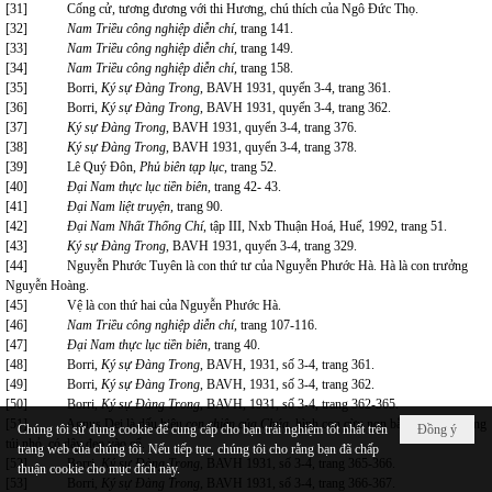
[31]
Cống cử, tương đương với thi Hương, chú thích của Ngô Đức Thọ.
[32]
Nam Triều công nghiệp diễn chí,
trang 141.
[33]
Nam Triều công nghiệp diễn chí,
trang 149.
[34]
Nam Triều công nghiệp diễn chí,
trang 158.
[35]
Borri,
Ký sự Đàng Trong
, BAVH 1931, quyển 3-4, trang 361.
[36]
Borri,
Ký sự Đàng Trong
, BAVH 1931, quyển 3-4, trang 362.
[37]
Ký sự Đàng Trong
, BAVH 1931, quyển 3-4, trang 376.
[38]
Ký sự Đàng Trong
, BAVH 1931, quyển 3-4, trang 378.
[39]
Lê Quý Đôn,
Phủ biên tạp lục
, trang 52.
[40]
Đại Nam thực lục tiền biên
, trang 42- 43.
[41]
Đại Nam liệt truyện,
trang 90.
[42]
Đại Nam Nhất Thống Chí
, tập III, Nxb Thuận Hoá, Huế, 1992, trang 51.
[43]
Ký sự Đàng Trong
, BAVH 1931, quyển 3-4, trang 329.
[44]
Nguyễn Phước Tuyên là con thứ tư của Nguyễn Phước Hà. Hà là con trưởng
Nguyễn Hoàng.
[45]
Vệ là con thứ hai của Nguyễn Phước Hà.
[46]
Nam Triều công nghiệp diễn chí,
trang 107-116.
[47]
Đại Nam thực lục tiền biên
, trang 40.
[48]
Borri,
Ký sự Đàng Trong
, BAVH, 1931, số 3-4, trang 361.
[49]
Borri,
Ký sự Đàng Trong
, BAVH, 1931, số 3-4, trang 362.
[50]
Borri,
Ký sự Đàng Trong
, BAVH, 1931, số 3-4, trang 362-365.
[51]
Agnus Dei là dấu hiệu
con chiên của Chúa,
hình con cừu non bằng sáp, bỏ trong
Chúng tôi sử dụng cookie để cung cấp cho bạn trải nghiệm tốt nhất trên
Đồng ý
túi nhỏ, có dây đeo vào cổ.
trang web của chúng tôi. Nếu tiếp tục, chúng tôi cho rằng bạn đã chấp
[52]
Borri,
Ký sự Đàng Trong
, BAVH 1931, số 3-4, trang 365-366.
thuận cookie cho mục đích này.
[53]
Borri,
Ký sự Đàng Trong
, BAVH 1931, số 3-4, trang 366-367.