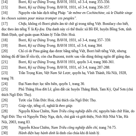
[14]
Borri,
Ký sự Đàng Trong,
BAVH, 1931, số 3-4, trang 355-356.
[15]
Borri,
Ký sự Đàng Trong,
BAVH, 1931, số 3-4, trang 356-357.
[16]
Nguyên văn bản dịch tiếng Pháp: "
de même en Cochinchine, où le Diable singe
les choses saintes pour mieux tromper ces peuples".
[17]
Chifu
, không rõ Borri phiên âm từ chữ gì trong tiếng Việt. Bonifacy cho biết,
đọc theo âm tiếng Ý là
Ky-fou
. Điạ danh này có thể thuộc xã Bồ Đề, huyện Bồng Sơn, tỉnh
Bình Định, quê quán quan Khám lý Trần Đức Hoà.
[18]
Borri,
Ký sự Đàng Trong
, BAVH, 1931, số 3-4, trang 357- 359.
[19]
Borri,
Ký sự Đàng Trong
, BAVH 1931, số 3-4, trang 364.
[20]
Chỉ có de Pina giảng đạo được bằng tiếng Việt, Borri biết tiếng Việt, nhưng
không đủ để làm lễ rửa tội, còn cha Buzomi, trước sau vẫn dùng thông ngôn để giảng đạo.
[21]
Borri,
Ký sự Đàng Trong
, BAVH 1931, quyển 3-4, trang 360-361.
[22]
Borri,
Ký sự Đàng Trong
, BAVH, 1931, số 3-4, trang 287-288.
[23]
Trần Trọng Kim,
Việt Nam Sử Lược,
quyển hạ, Vĩnh Thành, Hà Nội, 1928,
trang 78.
[24]
Đại Nam thực lục tiền biên, quyển 1, trang 36.
[25]
Phủ Thăng Hoa đời Lê, gồm đất các huyện Thăng Bình, Tam Kỳ, Quế Sơn (chú
thích Ngô Đức Thọ).
[26]
Tước của Trần Đức Hoà, chú thích của Ngô Đức Thọ.
[27]
Giúp rập,
tiếng cổ, nghiã là
theo giúp.
[28]
Nguyễn Khoa Chiêm,
Nam Triều công nghiệp diễn chí,
nguyên bản chữ Hán, do
Ngô Đức Thọ và Nguyễn Thúy Nga, dịch, chú giải và giới thiệu, Nxb Hội Nhà Văn, Hà
Nội, 2003, trang 83.
[29]
Nguyễn Khoa Chiêm,
Nam Triều công nghiệp diễn chí,
trang 74-75.
[30]
Hành điện
hay
hành dinh
là dinh của chúa khi đi kinh lý.