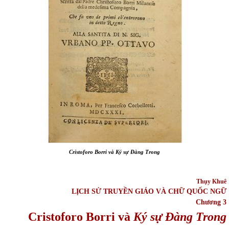
Cristoforo Borri và
Ký s
ự
Đàng Trong
Thụy Khuê
LỊCH SỬ TRUYỀN GIÁO VÀ CHỮ QUỐC NGỮ
Chương 3
Cristoforo Borri và
Ký s
ự
Đàng Trong