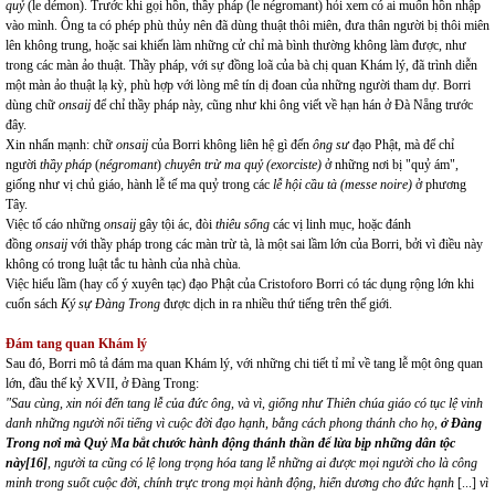
quỷ
(le démon). Trước khi gọi hồn, thầy pháp (le négromant) hỏi xem có ai muốn hồn nhập
vào mình. Ông ta có phép phù thủy nên đã dùng thuật thôi miên, đưa thân người bị thôi miên
lên không trung, hoặc sai khiến làm những cử chỉ mà bình thường không làm được, như
trong các màn ảo thuật. Thầy pháp, với sự đồng loã của bà chị quan Khám lý, đã trình diễn
một màn ảo thuật lạ kỳ, phù hợp với lòng mê tín dị đoan của những người tham dự. Borri
dùng chữ
onsaij
để chỉ thầy pháp này, cũng như khi ông viết về hạn hán ở Đà Nẵng trước
đây.
Xin nhấn mạnh: chữ
onsaij
của Borri không liên hệ gì đến
ông sư
đạo Phật, mà để chỉ
người
thầy pháp
(
négromant
)
chuyên trừ ma quỷ (exorciste)
ở những nơi bị "quỷ ám",
giống như vị chủ giáo, hành lễ tế ma quỷ trong các
lễ hội cầu tà (messe noire)
ở phương
Tây.
Việc tố cáo những
onsaij
gây tội ác, đòi
thiêu sống
các vị linh mục, hoặc đánh
đồng
onsaij
với thầy pháp trong các màn trừ tà, là một sai lầm lớn của Borri, bởi vì điều này
không có trong luật tắc tu hành của nhà chùa.
Việc hiểu lầm (hay cố ý xuyên tạc) đạo Phật của Cristoforo Borri có tác dụng rộng lớn khi
cuốn sách
Ký sự Đàng Trong
được dịch in ra nhiều thứ tiếng trên thế giới.
Đám tang quan Khám lý
Sau đó, Borri mô tả đám ma quan Khám lý, với những chi tiết tỉ mỉ về tang lễ một ông quan
lớn, đầu thế kỷ XVII, ở Đàng Trong:
"Sau cùng, xin nói đến tang lễ của đức ông, và vì, giống như Thiên chúa giáo có tục lệ vinh
danh những người nổi tiếng vì cuộc đời đạo hạnh, bằng cách phong thánh cho họ,
ở Đàng
Trong nơi mà Quỷ Ma bắt chước hành động thánh thần để lừa bịp những dân tộc
này
[16]
, người ta cũng có lệ long trọng hóa tang lễ những ai được mọi người cho là công
minh trong suốt cuộc đời, chính trực trong mọi hành động, hiển dương cho đức hạnh
[...]
vì