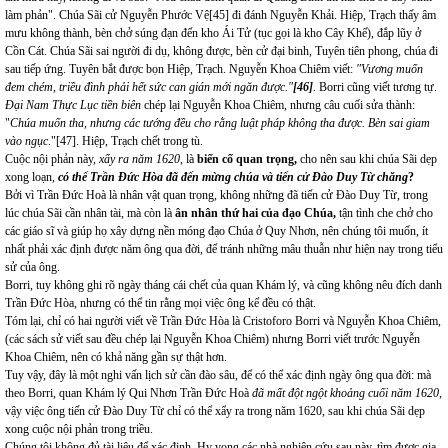
làm phản". Chúa Sãi cử Nguyễn Phước Vệ
[45]
đi đánh Nguyễn Khải. Hiệp, Trạch thấy âm
mưu không thành, bèn chở súng đạn đến kho Ái Tử (tục gọi là kho Cây Khế), đắp lũy ở
Cồn Cát. Chúa Sãi sai người đi dụ, không được, bèn cử đại binh, Tuyên tiên phong, chúa đi
sau tiếp ứng. Tuyên bắt được bọn Hiệp, Trạch. Nguyễn Khoa Chiêm viết:
"Vương muốn
đem chém, triều đình phải hết sức can gián mới ngăn được."
[46]
.
Borri cũng viết tương tự.
Đại Nam Thực Lục tiền biên
chép lại Nguyễn Khoa Chiêm, nhưng câu cuối sửa thành:
"
Chúa muốn tha, nhưng các tướng đều cho rằng luật pháp không tha được. Bèn sai giam
vào ngục
."
[47]
. Hiệp, Trạch chết trong tù.
Cuộc nội phản này,
xẩy ra năm 1620
, là
biến cố quan trọng,
cho nên sau khi chúa Sãi dẹp
xong loạn,
có thể Trần Đức Hòa đã đến mừng chúa và tiến cử Đào Duy Từ chăng
?
Bởi vì Trần Đức Hoà là nhân vật quan trọng, không những đã tiến cử Đào Duy Từ, trong
lúc chúa Sãi cần nhân tài, mà còn là
ân nhân thứ hai của đạo Chúa,
tận tình che chở cho
các giáo sĩ và giúp họ xây dựng nền móng đạo Chúa ở Quy Nhơn, nên chúng tôi muốn, ít
nhất phải xác định được năm ông qua đời, để tránh những mâu thuẫn như hiện nay trong tiểu
sử của ông.
Borri, tuy không ghi rõ ngày tháng cái chết của quan Khám lý, và cũng không nêu đích danh
Trần Đức Hòa, nhưng có thể tin rằng mọi việc ông kể đều có thật.
Tóm lại, chỉ có hai người viết về Trần Đức Hòa là Cristoforo Borri và Nguyễn Khoa Chiêm,
(các sách sử viết sau đều chép lại Nguyễn Khoa Chiêm) nhưng Borri viết trước Nguyễn
Khoa Chiêm, nên có khả năng gần sự thật hơn.
Tuy vậy, đây là một nghi vấn lịch sử cần đào sâu, để có thể xác định ngày ông qua đời: mà
theo Borri, quan Khám lý Qui Nhơn Trần Đức Hoà
đã mất đột ngột khoảng cuối năm 1620
,
vậy việc ông tiến cử Đào Duy Từ chỉ có thể xẩy ra trong năm 1620, sau khi chúa Sãi dẹp
xong cuộc nội phản trong triều.
Chúng tôi không đủ tài liệu để xác định. Hy vọng các nhà nghiên cứu sau này, tìm được gia