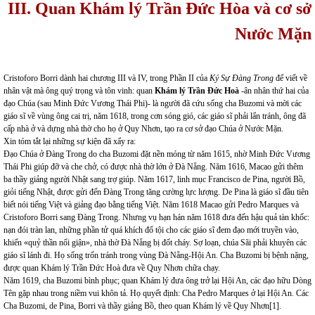
III. Quan Khám lý Trần Đức Hòa và cơ sở
Nước Mặn
Cristoforo Borri dành hai chương III và IV, trong Phần II của
Ký Sự Đàng Trong
để viết về
nhân vật mà ông quý trọng và tôn vinh: quan
Khám lý Trần Đức Hoà
-ân nhân thứ hai của
đạo Chúa (sau Minh Đức Vương Thái Phi)- là người đã cứu sống cha Buzomi và mời các
giáo sĩ về vùng ông cai trị, năm 1618, trong cơn sóng gió, các giáo sĩ phải lẩn tránh, ông đã
cấp nhà ở và dựng nhà thờ cho họ ở Quy Nhơn, tạo ra cơ sở đạo Chúa ở Nước Mặn.
Xin tóm tắt lại những sự kiện đã xẩy ra:
Đạo Chúa ở Đàng Trong do cha Buzomi đặt nền móng từ năm 1615, nhờ Minh Đức Vương
Thái Phi giúp đỡ và che chở, có được nhà thờ lớn ở Đà Nẵng. Năm 1616, Macao gửi thêm
ba thầy giảng người Nhật sang trợ giúp. Năm 1617, linh mục Francisco de Pina, người Bồ,
giỏi tiếng Nhật, được gửi đến Đàng Trong tăng cường lực lượng. De Pina là giáo sĩ đầu tiên
biết nói tiếng Việt và giảng đạo bằng tiếng Việt. Năm 1618 Macao gửi Pedro Marques và
Cristoforo Borri sang Đàng Trong. Nhưng vụ hạn hán năm 1618 đưa đến hậu quả tàn khốc:
nạn đói tràn lan, những phần tử quá khích đổ tội cho các giáo sĩ đem đạo mới truyền vào,
khiến «quỷ thần nổi giận», nhà thờ Đà Nẵng bị đốt cháy. Sợ loạn, chúa Sãi phải khuyên các
giáo sĩ lánh đi. Họ sống trốn tránh trong vùng Đà Nẵng-Hội An. Cha Buzomi bị bệnh nặng,
được quan Khám lý Trần Đức Hoà đưa về Quy Nhơn chữa chạy.
Năm 1619, cha Buzomi bình phục; quan Khám lý đưa ông trở lại Hội An, các đạo hữu Dòng
Tên gặp nhau trong niềm vui khôn tả. Họ quyết định: Cha Pedro Marques ở lại Hội An. Các
Cha Buzomi, de Pina, Borri và thầy giảng Bồ, theo quan Khám lý về Quy Nhơn
[1]
.