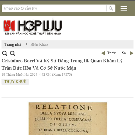
›
Trang nhà
Biên Khảo
Trước
Sau
Cristoforo Borri Và Ký Sự Đàng Trong Iii. Quan Khám Lý
Trần Đức Hòa Và Cơ Sở Nước Mặn
18 Tháng Mười Hai 2024
4:42 CH
(Xem: 17573)
THỤY KHUÊ