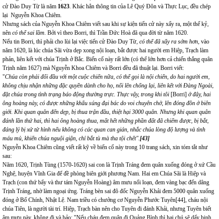
cử Đào Duy Từ là năm
1623
. Khác hẳn thông tin của Lê Quý Đôn và Thực Lục, đều chép
lại Nguyễn Khoa Chiêm.
Nhưng sách của Nguyễn Khoa Chiêm viết sau khi sự kiện tiến cử này xẩy ra, một thế kỷ,
nên
có thể sai lầm.
Bởi vì theo Borri, thì Trần Đức Hoà đã qua đời từ năm 1620.
Nếu tin Borri, thì phải cho lùi lại việc tiến cử Đào Duy Từ,
có thể đã xẩy ra sớm hơn
, vào
năm 1620, là lúc chúa Sãi vừa dẹp xong nội loạn, bắt được hai người em Hiệp, Trạch làm
phản, liên kết với chúa Trịnh ở Bắc. Biến cố này rất lớn (có thể lớn hơn cả chiến thắng quân
Trịnh năm 1627) mà Nguyễn Khoa Chiêm và Borri đều đã thuật lại. Borri viết:
"
Chúa còn phải đối đầu với một cuộc chiến nữa, có thể gọi là nội chiến, do hai người em,
không chịu nhận những đặc quyền dành cho họ, nổi lên chống lại, liên kết với Đàng Ngoài,
đặt chúa trong tình trạng báo động thường trực. Thực vậy, trong khi tôi
[Borri]
ở đây, hai
ông hoàng này, có được những khẩu súng đại bác do voi chuyên chở, lên đóng đồn ở biên
giới. Khi quan quân đến dẹp, bị thua trận đầu, thiệt hại 3000 quân. Nhưng khi quan quân
đánh lần thứ hai, thì hai ông hoàng thua, mất hết những phần đất đã chiếm được, bị bắt,
đáng lý bị xử tử hình nếu không có các quan can gián, nhắc chúa lòng độ lượng và tình
máu mủ, khiến chúa nguội giận, chỉ bắt tù mà tha tội chết".
[43]
Nguyễn Khoa Chiêm cũng viết rất kỹ về biến cố này trong 10 trang sách, xin tóm tắt như
sau:
Năm 1620, Trịnh Tùng (1570-1620) sai con là Trịnh Tráng đem quân xuống đóng ở xứ Cầu
Nghệ, huyện Vĩnh Gia để đề phòng biên giới phương Nam. Hai em Chúa Sãi là Hiệp và
Trạch (con thứ bẩy và thư tám Nguyễn Hoàng) âm mưu nổi loạn, đem vàng bạc đến dâng
Trịnh Tráng, nhờ làm ngoại ứng. Tráng bèn sai đô đốc Nguyễn Khải đem 5000 quân xuống
đóng ở Bố Chính, Nhật Lệ. Nam triều có chưởng cơ Nguyễn Phước Tuyên
[44]
, cháu nội
chúa Tiên, là người tài trí. Hiệp, Trạch bàn nên cho Tuyên đi đánh Khải, nhưng Tuyên biết
âm mưu này, không đi và bảo: "Nếu cháu đem quân đi Quảng Bình thì hai chú sẽ dấy binh