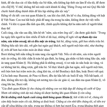
hình, để răn dọa các cô hầu thiếp của Sứ thần, nếu không kịp thời xin làm lễ rửa tội, để được
cứu rỗi
[19]
. Vì thế, không thể nói một cách khinh bỉ rằng "
Đàng Trong nơi mà Quỷ Ma bắt
chước hành động thánh thần để lừa bịp những dân tộc này".
Riêng về chi tiết: con trai quan Khám lý, sau khi cha chết, lên kế vị cha, không đúng với luật
lệ Việt Nam: Con trai bắt buộc phải để tang cha trong ba năm, không được dự việc triều
chính. Và khi vị quan đầu tỉnh qua đời, chính quyền không đợi ba năm mới cử người khác
thay thế.
Cuối cùng, câu văn sau đây, liên hệ tới "
năm, sáu trăm ông sãi"
, cần được giải thích:
"Trong
ba ngày liền người ta làm nhiều lễ hiến tế đủ loại, những lễ nghi với
sự tham dự của
năm, sáu trăm onsaij, tất cả đều mặc áo trắng,
hát hò, dâng rượu, giết bao nhiêu trâu bò.
Những bữa tiệc kéo dài, với gần hai ngàn quý khách, mỗi người một bàn nhỏ, như thường
lệ, trên để hơn hai trăm món ăn khác nhau."
Borri không biết mầu trắng là màu tang của người Việt. Nếu có tới
năm, sáu trăm người
mặc áo trắng
, thì chắc chắn là toàn bộ gia đình, họ hàng, gia nhân và lính tráng hầu cận, mặc
áo tang quan Khám lý. Họ không phải là những
onsaij,
vì sư mặc áo nâu hoặc áo vàng, và
sư không hát hò, dâng rượu, giết trâu bò. Số thực khách gần hai ngàn,
mỗi người một bàn,
mỗi bàn hơn hai trăm món ăn
, cũng khó tin, có thể Bonifacy dịch lầm, hoặc Borri viết quá.
Cả ba linh mục Buzomi, de Pina và Borri, đều dự hầu hết các buổi lễ này. Nỗi bất hạnh, cô
đơn, không tiền trợ cấp, không nơi nương tựa của các giáo sĩ, sau đám ma quan Khám lý, vô
cùng lớn lao, Borri viết:
"Gia đình quan Khám lý cho chúng tôi những con voi thật đẹp để chúng tôi cưỡi về Quy
Nhơn với những vinh dự mà chúng tôi được hưởng khi quan Khám lý còn sống
.
Đó là những vinh hạnh cuối cùng dưới bóng quan Khám lý
, bởi vì khi trở về, chúng tôi
cảm thấy hoàn toàn côi cút, không ai đoái hoài. Chẳng ai còn nhớ đến chúng tôi, số tiền trợ
cấp để sống không còn nữa, trong tay không có hơn hai mươi Écu, trong khoảng thời gian