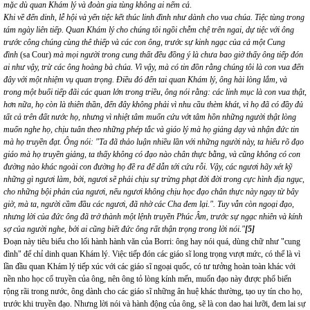
mặc dù quan Khám lý và đoàn gia tùng không ai nếm cả
.
Khi về đến dinh, lễ hội và yến tiệc kết thúc linh đình như dành cho vua chúa. Tiệc tùng trong
tám ngày liên tiếp. Quan Khám lý cho chúng tôi ngồi chễm chệ trên ngai, dự tiệc với ông
trước công chúng cùng thê thiếp và các con ông, trước sự kinh ngạc của cả một Cung
đình
(sa Cour)
mà mọi người trong cung thất đều đồng ý là chưa bao giờ thấy ông tiếp đón
ai như vậy, trừ các ông hoàng bà chúa. Vì vậy, mà có tin đồn rằng chúng tôi là con vua đến
đây với một nhiệm vụ quan trọng. Điều đó đến tai quan Khám lý, ông hài lòng lắm, và
trong một buổi tiếp đãi các quan lớn trong triều, ông nói rằng: các linh mục là con vua thật,
hơn nữa, họ còn là thiên thần, đến đây không phải vì nhu cầu thèm khát, vì họ đã có đầy đủ
tất cả trên đất nước họ, nhưng vì nhiệt tâm muốn cứu vớt tâm hồn những người thật lòng
muốn nghe họ, chịu tuân theo những phép tắc và giáo lý mà họ giảng dạy và nhận đức tin
mà họ truyền đạt. Ông nói: "Ta đã thảo luận nhiều lần với những người này, ta hiểu rõ đạo
giáo mà họ truyền giảng, ta thấy không có đạo nào chân thực bằng, và cũng không có con
đường nào khác ngoài con đường họ đề ra để dẫn tới cứu rỗi. Vậy, các ngươi hãy xét kỹ
những gì ngươi làm, bởi, ngươi sẽ phải chịu sự trừng phạt đời đời trong cực hình địa ngục,
cho những bội phản của ngươi, nếu ngươi không chịu học đạo chân thực này ngay từ bây
giờ, mà ta, người cầm đầu các ngươi, đã nhờ các Cha đem lại.". Tuy vẫn còn ngoại đạo,
nhưng lời của đức ông đã trở thành một lệnh truyền Phúc Âm, trước sự ngạc nhiên và kính
sợ của người nghe, bởi ai cũng biết đức ông rất thận trọng trong lời nói."
[5]
Đoạn này tiêu biểu cho lối hành hành văn của Borri: ông hay nói quá, dùng chữ như "cung
đình" để chỉ dinh quan Khám lý. Việc tiếp đón các giáo sĩ long trọng vượt mức, có thể là vì
lần đầu quan Khám lý tiếp xúc với các giáo sĩ ngoại quốc, có tư tưởng hoàn toàn khác với
nền nho học cổ truyền của ông, nên ông tỏ lòng kính mến, muốn đạo này được phổ biến
rộng rãi trong nước, ông dành cho các giáo sĩ những ân huệ khác thường, tạo uy tín cho họ,
trước khi truyền đạo. Nhưng lời nói và hành động của ông, sẽ là con dao hai lưỡi, đem lai sự