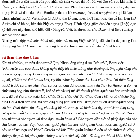
Borri mô tả sự dứt khoát của phu nhân sứ thần và các thị nữ, đối với đạo cũ, sau khi nhận lễ
rửa tội, cho thấy bạo lực của sự dứt khoát này: Phu nhân và các thị nữ vào điện thờ, đập nát
tượng Phật và dẫm đạp lên. (Bonifacy dùng chữ
oratoire
, tức
nhà nguyện
theo nghiã đạo
Chúa, nhưng người Việt chỉ có
từ đường
thờ tổ tiên, hoặc thờ Phật, hoặc thờ cả hai. Bàn thờ
tổ tiên chỉ có bài vị, bàn thờ Phật có tượng Phật). Hành động giẵm đạp lên tượng [Phật] cực
kỳ thô bạo này thực khó hiểu đối với người Việt, lại được
hai cha Buzomi và Borri chứng
kiến
và hãnh diện.
Nhưng màn
đập phá bàn thờ tổ tiên, dẵm nát tượng Phật
, sẽ để lại dấu ấn lâu dài, trong lòng
những người được mục kích và cũng là lý do chính của việc cấm đạo ở Việt Nam.
Sứ thần theo đạo Chúa
Khi vị sứ thần, từ triều đình trở về Quy Nhơn, ông cũng được "cứu rỗi", Borri viết:
"Khi, bước qua cửa dinh, không nghe thấy lời chúc mừng như thường lệ, ông nghĩ rằng phu
nhân có gì giận ông. Cuối cùng ông đi qua các gian nhà đến từ đường thấy Orsola và các
thị nữ, cổ đeo mề đai Agnus Dei, tay lần tràng hạt đang đọc kinh cầu Chúa. Sứ thần lặng
người trước cảnh ấy, phu nhân cất lời xin ông đừng ngạc nhiên khi thấy bà không ra đón và
chúc tụng ông như thường lệ, bởi bà và các thị nữ đã đạt tới phẩm hạnh cao hơn trước một
bực, đã trở thành con của Đức Chúa Trời, chúa Giê-Su, Chúa Cứu Thế, và bà chỉ cho ông
hình Chúa trên bàn thờ. Bà bảo ông cũng phải tôn thờ Chúa, nếu muốn được ngang hàng
với bà. Vị sứ thần cảm động vì những lời nói của vợ, và hình ảnh đẹp của Chúa, ông rưng
rưng nước mắt tôn thờ và quỳ lạy Chúa. Đoạn rồi đứng lên nói với vợ và các thị nữ: "Sao
phu nhân và các ngươi lại theo đạo, muốn bỏ ta à? Các ngươi đều biết rõ phép đạo của các
cha là cấm đa thê. Vậy, hoặc các ngươi phải tìm nơi nương náu khác, hoặc các ngươi cứ ở
đây, ta sẽ trú ngụ chỗ khác". Orsola trả lời: "Phu quân không đi đâu cả và chúng tôi cũng
không cần phải bỏ phu quân, chúng ta sẽ có cách xếp đặt". Bà ứng xử thật là khôn khéo,