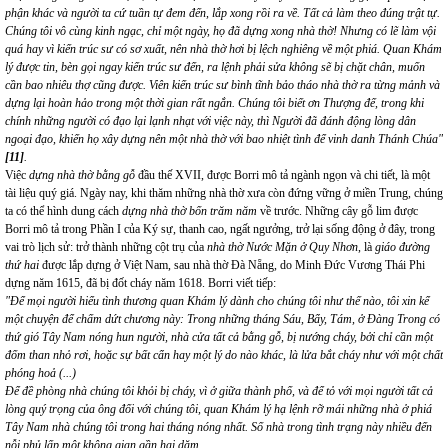
phận khác và người ta cứ tuần tự đem đến, lắp xong rồi ra về. Tất cả làm theo đúng trật tự.
Chúng tôi vô cùng kinh ngạc, chỉ một ngày, họ đã dựng xong nhà thờ! Nhưng có lẽ làm vội
quá hay vì kiến trúc sư có sơ xuất, nên nhà thờ hơi bị lệch nghiêng về một phiá. Quan Khám
lý được tin, bèn gọi ngay kiến trúc sư đến, ra lệnh phải sửa không sẽ bị chặt chân, muốn
cần bao nhiêu thợ cũng được. Viên kiến trúc sư bình tĩnh bảo tháo nhà thờ ra từng mảnh và
dựng lại hoàn hảo trong một thời gian rất ngắn. Chúng tôi biết ơn Thượng đế, trong khi
chính những người có đạo lại lạnh nhạt với việc này, thì Người đã đánh động lòng dân
ngoại đạo, khiến họ xây dựng nên một nhà thờ với bao nhiệt tình để vinh danh Thánh Chúa"
[11]
.
Việc
dựng nhà thờ bằng gỗ
đầu thế XVII, được Borri mô tả ngành ngọn và chi tiết, là một
tài liệu quý giá. Ngày nay, khi thăm những nhà thờ xưa còn đứng vững ở miền Trung, chúng
ta có thể hình dung cách
dựng nhà thờ bốn trăm năm
về trước. Những cây gỗ lim được
Borri mô tả trong Phần I của Ký sự, thanh cao, ngất ngưởng, trở lại sống động ở đây, trong
vai trò lịch sử: trở thành những cột trụ của
nhà thờ Nước Mặn ở Quy Nhơn
, là
giáo đường
thứ hai
được lắp dựng ở Việt Nam, sau nhà thờ Đà Nẵng, do Minh Đức Vương Thái Phi
dựng năm 1615, đã bị đốt cháy năm 1618. Borri viết tiếp:
"Để mọi người hiểu tình thương quan Khám lý dành cho chúng tôi như thế nào, tôi xin kể
một chuyện để chấm dứt chương này: Trong những tháng Sáu, Bẩy, Tám, ở Đàng Trong có
thứ gió Tây Nam nóng hun người, nhà cửa tất cả bằng gỗ, bị nướng cháy, bởi chỉ cần một
đốm than nhỏ rơi, hoặc sự bất cẩn hay một lý do nào khác, là lửa bắt cháy như với một chất
phóng hoả (...)
Để đề phòng nhà chúng tôi khỏi bị cháy, vì ở giữa thành phố, và để tỏ với mọi người tất cả
lòng quý trọng của ông đối với chúng tôi, quan Khám lý hạ lệnh rỡ mái những nhà ở phiá
Tây Nam nhà chúng tôi trong hai tháng nóng nhất. Số nhà trong tình trạng này nhiều đến
nỗi phủ lấp một không gian gần hai dặm.