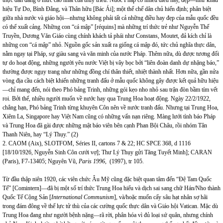
hiệu Tự Do, Bình Đẳng, và Thân hữu [Bác Ái]; một thể chế dân chủ hiến định; phân biệt
giữa nhà nước và giáo hội—nhưng không phải tất cả những điều hay đẹp của mẫu quốc đều
có thể xuất cảng. Những con “cá mập” [réquins] mà những trí thức trẻ như Nguyễn Thế
Truyền, Dương Văn Giáo cùng chính khách tả phái như Constans, Moutet, đả kích chỉ là
những con “cá mập” nhỏ. Nguồn gốc sản xuất ra giống cá mập đó, tức chủ nghĩa thực dân,
nằm ngay tại Pháp, sự giàu sang và văn minh của nước Pháp. Thêm nữa, dù được tương đối
tự do hoạt động, những người yêu nước Việt bị vây bọc bởi “liên đoàn danh dự nhặng báo,”
thường được ngụy trang như những đồng chí thân thiết, nhiệt thành nhất. Hơn nữa, gần nửa
vòng địa cầu cách biệt khiến những tranh đấu ở mẫu quốc không gây được kết quả hữu hiệu
—chỉ mang đến, nói theo Phó bảng Trinh, những gói kẹo nho nhỏ sau trận đòn bầm tím vết
roi. Bởi thế, nhiều người muốn về nước hay qua Trung Hoa hoạt động. Ngày 22/2/1922,
chẳng hạn, Phó bảng Trinh từng khuyên Côn nên về nước tranh đấu. Nhưng tại Trung Hoa,
Xiêm La, Singapore hay Việt Nam cũng có những vấn nạn riêng. Màng lưới tình báo Pháp
và Trung Hoa đã gài được những mật báo viên bên cạnh Phan Bội Châu, rồi nhóm Tân
Thanh Niên, hay “Lý Thụy.” (2)
2. CAOM (Aix), SLOTFOM, Séries II, cartons 7 & 22; HC SPCE 368, d 1116
[18/10/1926, Nguyễn Sinh Côn cưới vợ]; Thư Lý Thụy gửi Tăng Tuyết Minh]; CARAN
(Paris), F7-13405; Nguyên Vũ,
Paris 1996,
(1997), tr 105.
Từ đầu thập niên 1920, các viên chức Âu Mỹ cũng đặc biệt quan tâm đến “Đệ Tam Quốc
Tế” [Comintern]—đã bị một số trí thức Trung Hoa hiểu và dịch sai sang chữ Hán/Nho thành
Quốc Tế Cộng Sản [
International Communism
], và/hoặc muốn cấy sâu hạt nhân sợ hãi
trong đám đông về thế lực tử thù của các cường quốc thực dân và Giáo hội Vatican. Mặc dù
Trung Hoa đang như người bệnh nặng—rã rời, phân hóa vì đủ loại sứ quân, nhưng chính