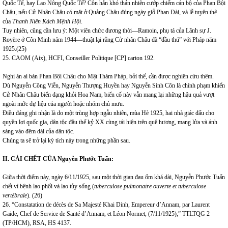
Quốc Tế, hay Lao Nông Quốc Tế? Côn hẳn khó thản nhiên cướp chiếm cán bộ của Phan Bội
Châu, nếu Cử Nhân Châu có mặt ở Quảng Châu đúng ngày giỗ Phan Đài, và lễ tuyên thệ
của
Thanh Niên Kách Mệnh Hội
.
Tuy nhiên, cũng cần lưu ý: Một viên chức đương thời—Ramoin, phụ tá của Lãnh sự J.
Royère ở Côn Minh năm 1944—thuật lại rằng Cử nhân Châu đã “đầu thú” với Pháp năm
1925.(25)
25. CAOM (Aix), HCFI, Conseiller Politique [CP] carton 192.
Nghi án ai bán Phan Bội Châu cho Mật Thám Pháp, bởi thế, cần được nghiên cứu thêm.
Dù Nguyễn Công Viễn, Nguyễn Thượng Huyền hay Nguyễn Sinh Côn là chính phạm khiến
Cử Nhân Châu biến dạng khỏi Hoa Nam, biến cố này vẫn mang lại những hậu quả vượt
ngoài mức dự liệu của người hoặc nhóm chủ mưu.
Điều đáng ghi nhận là do một trùng hợp ngẫu nhiên, mùa Hè 1925, hai nhà giác đấu cho
quyền lợi quốc gia, dân tộc đầu thế kỷ XX cùng tái hiện trên quê hương, mang lửa và ánh
sáng vào đêm dài của dân tộc.
Chúng ta sẽ trở lại kỳ tích này trong những phần sau.
II. CÁI CHẾT CỦA Nguyễn Phước Tuấn:
Giữa thời điểm này, ngày 6/11/1925, sau một thời gian đau ốm khá dài, Nguyễn Phước Tuấn
chết vì bệnh lao phổi và lao tủy sống (
tuberculose pulmonaire ouverte et tuberculose
vertébrale
). (26)
26. “Constatation de décès de Sa Majesté Khai Dinh, Empereur d’Annam, par Laurent
Gaide, Chef de Service de Santé d’Annam, et Léon Normet, (7/11/1925);” TTLTQG 2
(TP/HCM), RSA, HS 4137.