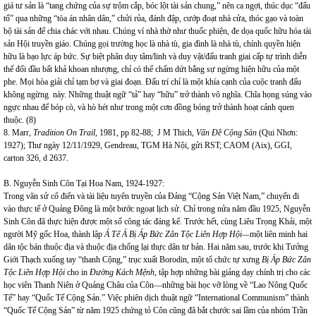
giá tư sản là “tang chứng của sự trộm cắp, bóc lột tài sản chung,” nên ca ngợi, thúc dục “đấu
tố” qua những “tòa án nhân dân,” chửi rủa, đánh đập, cướp đoạt nhà cửa, thóc gạo và toàn
bộ tài sản để chia chác với nhau. Chúng ví nhà thờ như thuốc phiện, đe dọa quốc hữu hóa tài
sản Hội truyền giáo. Chúng gọi trường học là nhà tù, gia đình là nhà tù, chính quyền hiện
hữu là bạo lực áp bức. Sự biệt phân duy tâm/linh và duy vật/đấu tranh giai cấp tự trình diễn
thế đối đầu bất khả khoan nhượng, chỉ có thể chấm dứt bằng sự ngừng hiện hữu của một
phe. Mọi hòa giải chỉ tạm bợ và giai đoạn. Đấu trí chỉ là một khía cạnh của cuộc tranh đấu
không ngừng này. Những thuật ngữ “tả” hay “hữu” trở thành vô nghĩa. Chĩa họng súng vào
ngực nhau để bóp cò, và hò hét như trong một cơn đồng bóng trở thành hoạt cảnh quen
thuộc. (8)
8. Marr,
Tradition On Trail,
1981, pp 82-88; J M Thich,
Vấn Đề Cộng Sản
(Qui Nhơn:
1927); Thư ngày 12/11/1929, Gendreau, TGM Hà Nội, gửi RST; CAOM (Aix), GGI,
carton 326, d 2637.
B. Nguyễn Sinh Côn Tại Hoa Nam, 1924-1927:
Trong văn sử cổ điển và tài liệu tuyên truyền của Đảng “Cộng Sản Việt Nam,” chuyến đi
vào thực tế ở Quảng Đông là một bước ngoạt lịch sử. Chỉ trong nửa năm đầu 1925, Nguyễn
Sinh Côn đã thực hiện được một số công tác đáng kể. Trước hết, cùng Liêu Trọng Khải, một
người Mỹ gốc Hoa, thành lập
Á Tế Á Bị Áp Bức Zân Tộc Liên Hợp Hội—
một liên minh hai
dân tộc bán thuộc địa và thuộc địa chống lại thực dân tư bản. Hai năm sau, trước khi Tưởng
Giới Thạch xuống tay “thanh Cộng,” trục xuất Borodin, một tổ chức tự xưng
Bị Áp Bức Zân
Tộc Liên Hợp Hội
cho in
Đường Kách Mệnh
, tập hợp những bài giảng dạy chính trị cho các
học viên Thanh Niên ở Quảng Châu của Côn—những bài học vỡ lòng về “Lao Nông Quốc
Tế” hay “Quốc Tế Cộng Sản.” Việc phiên dịch thuật ngữ “International Communism” thành
“Quốc Tế Cộng Sản” từ năm 1925 chứng tỏ Côn cũng đã bắt chước sai lầm của nhóm Trần