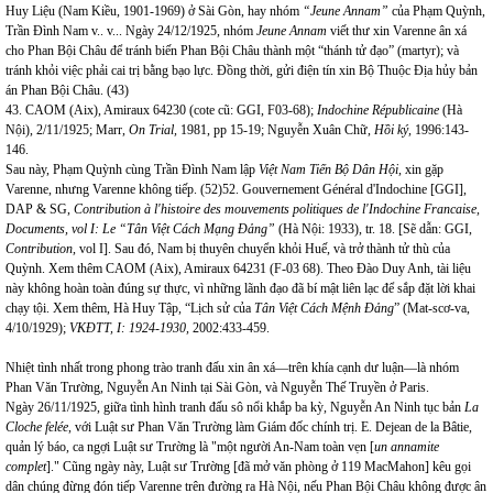
Huy Liệu (Nam Kiều, 1901-1969) ở Sài Gòn, hay nhóm
“Jeune Annam”
của Phạm Quỳnh,
Trần Đình Nam v.. v... Ngày 24/12/1925, nhóm
Jeune Annam
viết thư xin Varenne ân xá
cho Phan Bội Châu để tránh biến Phan Bội Châu thành một “thánh tử đạo” (martyr); và
tránh khỏi việc phải cai trị bằng bạo lực. Đồng thời, gửi điện tín xin Bộ Thuộc Địa hủy bản
án Phan Bội Châu. (43)
43. CAOM (Aix), Amiraux 64230 (cote cũ: GGI, F03-68);
Indochine Républicaine
(Hà
Nội), 2/11/1925; Marr,
On Trial,
1981, pp 15-19; Nguyễn Xuân Chữ,
Hồi ký,
1996:143-
146.
Sau này, Phạm Quỳnh cùng Trần Đình Nam lập
Việt Nam Tiến Bộ Dân Hội,
xin gặp
Varenne, nhưng Varenne không tiếp. (52)52. Gouvernement Général d'Indochine [GGI],
DAP & SG,
Contribution à l'histoire des mouvements politiques de l'Indochine Francaise,
Documents, vol I: Le “Tân Việt Cách Mạng Đảng”
(Hà Nội: 1933), tr. 18. [Sẽ dẫn: GGI,
Contribution,
vol I]. Sau đó, Nam bị thuyên chuyển khỏi Huế, và trở thành tử thù của
Quỳnh. Xem thêm CAOM (Aix), Amiraux 64231 (F-03 68). Theo Đào Duy Anh, tài liệu
này không hoàn toàn đúng sự thực, vì những lãnh đạo đã bí mật liên lạc để sắp đặt lời khai
chạy tội. Xem thêm, Hà Huy Tập, “Lịch sử của
Tân Việt Cách Mệnh Đảng
” (Mat-scơ-va,
4/10/1929);
VKĐTT, I: 1924-1930,
2002:433-459.
Nhiệt tình nhất trong phong trào tranh đấu xin ân xá—trên khía cạnh dư luận—là nhóm
Phan Văn Trường, Nguyễn An Ninh tại Sài Gòn, và Nguyễn Thế Truyền ở Paris.
Ngày 26/11/1925, giữa tình hình tranh đấu sô nổi khắp ba kỳ, Nguyễn An Ninh tục bản
La
Cloche felée
, với Luật sư Phan Văn Trường làm Giám đốc chính trị. E. Dejean de la Bâtie,
quản lý báo, ca ngợi Luật sư Trường là "một người An-Nam toàn vẹn [
un annamite
complet
]." Cũng ngày này, Luật sư Trường [đã mở văn phòng ở 119 MacMahon] kêu gọi
dân chúng đừng đón tiếp Varenne trên đường ra Hà Nội, nếu Phan Bội Châu không được ân