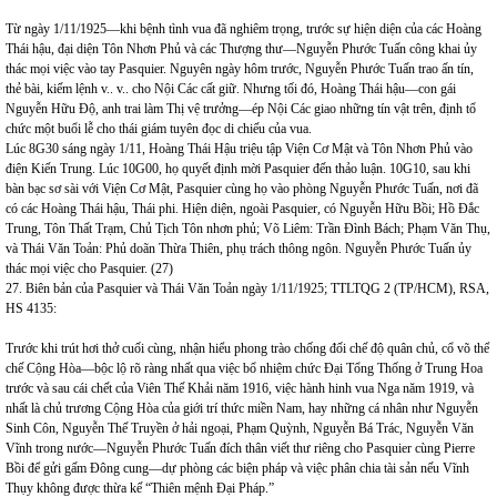
Từ ngày 1/11/1925—khi bệnh tình vua đã nghiêm trọng, trước sự hiện diện của các Hoàng
Thái hậu, đại diện Tôn Nhơn Phủ và các Thượng thư—Nguyễn Phước Tuấn công khai ủy
thác mọi việc vào tay Pasquier. Nguyên ngày hôm trước, Nguyễn Phước Tuấn trao ấn tín,
thẻ bài, kiếm lệnh v.. v.. cho Nội Các cất giữ. Nhưng tối đó, Hoàng Thái hậu—con gái
Nguyễn Hữu Độ, anh trai làm Thị vệ trưởng—ép Nội Các giao những tín vật trên, định tổ
chức một buổi lễ cho thái giám tuyên đọc di chiếu của vua.
Lúc 8G30 sáng ngày 1/11, Hoàng Thái Hậu triệu tập Viện Cơ Mật và Tôn Nhơn Phủ vào
điện Kiến Trung. Lúc 10G00, họ quyết định mời Pasquier đến thảo luận. 10G10, sau khi
bàn bạc sơ sài với Viện Cơ Mật, Pasquier cùng họ vào phòng Nguyễn Phước Tuấn, nơi đã
có các Hoàng Thái hậu, Thái phi. Hiện diện, ngoài Pasquier, có Nguyễn Hữu Bồi; Hồ Đắc
Trung, Tôn Thất Trạm, Chủ Tịch Tôn nhơn phủ; Võ Liêm: Trần Đình Bách; Phạm Văn Thụ,
và Thái Văn Toản: Phủ doãn Thừa Thiên, phụ trách thông ngôn. Nguyễn Phước Tuấn ủy
thác mọi việc cho Pasquier. (27)
27. Biên bản của Pasquier và Thái Văn Toản ngày 1/11/1925; TTLTQG 2 (TP/HCM), RSA,
HS 4135:
Trước khi trút hơi thở cuối cùng, nhận hiểu phong trào chống đối chế độ quân chủ, cổ võ thể
chế Cộng Hòa—bộc lộ rõ ràng nhất qua việc bổ nhiệm chức Đại Tổng Thống ở Trung Hoa
trước và sau cái chết của Viên Thế Khải năm 1916, việc hành hinh vua Nga năm 1919, và
nhất là chủ trương Cộng Hòa của giới trí thức miền Nam, hay những cá nhân như Nguyễn
Sinh Côn, Nguyễn Thế Truyền ở hải ngoại, Phạm Quỳnh, Nguyễn Bá Trác, Nguyễn Văn
Vĩnh trong nước—Nguyễn Phước Tuấn đích thân viết thư riêng cho Pasquier cùng Pierre
Bồi để gửi gấm Đông cung—dự phòng các biện pháp và việc phân chia tài sản nếu Vĩnh
Thụy không được thừa kế “Thiên mệnh Đại Pháp.”