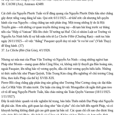
36. CAOM (Aix), Amiraux 42489.
Cái chết của Nguyễn Phước Tuấn và lễ đăng quang của Nguyễn Phước Điện hầu như chẳng
gây được tiếng vang đáng kể nào. Qui ước 6/11/1925—tờ khế ước cắt nhượng hết quyền
hành của vua Nguyễn—cũng chẳng tạo một phản ứng. Một trong những lý do là Hội
Truyền giáo—với những cơ quan truyền thông trong tay—đã tạm hài lòng trước sự thăng
tiến của “Hiệp sĩ Vatican” Bồi lên chức Tể tướng tại Huế. Chỉ có nhóm Luật sư Trường và
Nguyễn An Ninh biểu lộ sự bất mãn trên tờ
La Cloche Fêlée
(Chuông Rạn)—mới tuc bản
ngày 26/11/1925—về việc “thằng” Pasquier quyết duy trì một “
le roi
bé con” (Vĩnh Thụy)
để lộng hành. (37)
37.
La Clôche fêlée
(Sài Gòn), 4/1/1926.
Nhưng sự mỉa mai của Phan Văn Trường và Nguyễn An Ninh—cùng những ngừoi bạn
Pháp như Monin—mang quan điểm Cộng Hòa; và, không một lý thuyết gia Bảo hoàng nào,
ngoài Pasquier, lên tiếng bảo vệ vương quyền, dẫu chỉ thứ vương quyền biểu kiến. Những
trí thức miền bắc như Phạm Quỳnh, Trần Trọng Kim cũng đều nghiêng về chủ trương Cộng
Hòa, theo kiểu Pháp của thế kỷ XVIII-XIX.
Pierre Bồi cũng chẳng gặp phản ứng nào giống như Trương Như Cương cùng các đại thần
của Cơ Mật Viện 18 năm trước. Dư luận còn tảng lờ việc Monguillot cắt ngắn thời gian treo
cờ rủ để tang Nguyễn Phước Tuấn, hầu chào mừng tân Toàn Quyền Varenne (18/11/1925-
1/11/1927).
Đây là một khúc quanh và trắc nghiệm hệ trọng, báo hiệu Thiên mệnh Đại Pháp nhà Nguyễn
đã phá sản. Hơn nữa, giới quan lại cũng như “tân sĩ phu” chỉ còn biết đến người Pháp, và có
khuynh hướng không đánh giá cao giới quan lại bản xứ. Các quan chỉ cốt sao cho được lòng