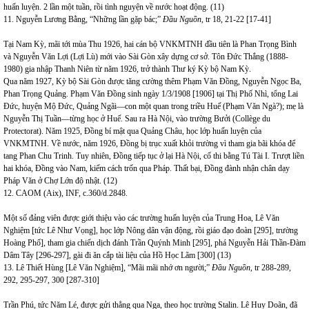
huấn luyện. 2 lần một tuần, rồi tình nguyện về nước hoạt động. (11)
11. Nguyễn Lương Bằng, “Những lần gặp bác;”
Đầu Nguồn
, tr 18, 21-22 [17-41]
Tại Nam Kỳ, mãi tới mùa Thu 1926, hai cán bộ VNKMTNH đầu tiên là Phan Trọng Bình
và Nguyễn Văn Lợi (Lợi Lù) mới vào Sài Gòn xây dựng cơ sở. Tôn Đức Thắng (1888-
1980) gia nhập Thanh Niên từ năm 1926, trở thành Thư ký Kỳ bộ Nam Kỳ.
Qua năm 1927, Kỳ bộ Sài Gòn được tăng cường thêm Phạm Văn Đồng, Nguyễn Ngọc Ba,
Phan Trọng Quảng. Phạm Văn Đồng sinh ngày 1/3/1908 [1906] tại Thị Phố Nhì, tổng Lai
Đức, huyện Mộ Đức, Quảng Ngãi—con một quan trong triều Huế (Phạm Văn Ngà?); mẹ là
Nguyễn Thị Tuần—từng học ở Huế. Sau ra Hà Nội, vào trường Bưởi (Collège du
Protectorat). Năm 1925, Đồng bí mật qua Quảng Châu, học lớp huấn luyện của
VNKMTNH. Về nước, năm 1926, Đồng bị trục xuất khỏi trường vì tham gia bãi khóa để
tang Phan Chu Trinh. Tuy nhiên, Đồng tiếp tục ở lại Hà Nội, cố thi bằng Tú Tài I. Trượt liền
hai khóa, Đồng vào Nam, kiếm cách trốn qua Pháp. Thất bại, Đồng đành nhận chân dạy
Pháp Văn ở Chợ Lớn độ nhật. (12)
12. CAOM (Aix), INF, c.360/d.2848.
Một số đảng viên được giới thiệu vào các trường huấn luyện của Trung Hoa, Lê Văn
Nghiệm [tức Lê Như Vọng], học lớp Nông dân vận động, rồi giáo đạo đoàn [295], trường
Hoàng Phố], tham gia chiến dịch đánh Trần Quýnh Minh [295], phá Nguyễn Hải Thần-Đàm
Dâm Tây [296-297], gài đi ăn cắp tài liệu của Hồ Học Lãm [300] (13)
13. Lê Thiết Hùng [Lê Văn Nghiệm], “Mãi mãi nhớ ơn người;”
Đầu Nguồn
, tr 288-289,
292, 295-297, 300 [287-310]
Trần Phú, tức Năm Lé, được gửi thẳng qua Nga, theo học trường Stalin. Lê Huy Doãn, đã