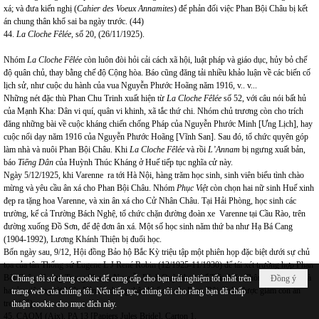
xá; và đưa kiến nghị (
Cahier des Voeux Annamites
) để phản đối việc Phan Bội Châu bị kết
án chung thân khổ sai ba ngày trước. (44)
44.
La Cloche Fêlée
, số 20, (26/11/1925).
Nhóm
La Cloche Fêlée
còn luôn đòi hỏi cải cách xã hội, luật pháp và giáo dục, hủy bỏ chế
độ quân chủ, thay bằng chế độ Cộng hòa. Báo cũng đăng tải nhiều khảo luận về các biến cố
lịch sử, như cuộc du hành của vua Nguyễn Phước Hoãng năm 1916, v.. v...
Những nét đặc thù Phan Chu Trinh xuất hiện từ
La Cloche Fêlée
số 52, với câu nói bất hủ
của Mạnh Kha: Dân vi quí, quân vi khinh, xã tắc thứ chi. Nhóm chủ trương còn cho trích
đăng những bài về cuộc kháng chiến chống Pháp của Nguyễn Phước Minh [Ưng Lịch], hay
cuộc nổi dạy năm 1916 của Nguyễn Phước Hoãng [Vĩnh San]. Sau đó, tổ chức quyên góp
làm nhà và nuôi Phan Bội Châu. Khi
La Cloche Fêlée
và rồi
L’Annam
bị ngưng xuất bản,
báo
Tiếng Dân
của Huỳnh Thúc Kháng ở Huế tiếp tục nghĩa cử này.
Ngày 5/12/1925, khi Varenne ra tới Hà Nội, hàng trăm học sinh, sinh viên biểu tình chào
mừng và yêu cầu ân xá cho Phan Bội Châu. Nhóm
Phục Việt
còn chọn hai nữ sinh Huế xinh
đẹp ra tặng hoa Varenne, và xin ân xá cho Cử Nhân Châu. Tại Hải Phòng, học sinh các
trường, kể cả Trường Bách Nghệ, tổ chức chặn đường đoàn xe Varenne tại Cầu Rào, trên
đường xuống Đồ Sơn, để đệ đơn ân xá. Một số học sinh năm thứ ba như Hạ Bá Cang
(1904-1992), Lương Khánh Thiện bị đuổi học.
Bốn ngày sau, 9/12, Hội đồng Bảo hộ Bắc Kỳ triệu tập một phiên họp đặc biệt dưới sự chủ
tọa của tân Thống sứ Eugene L J René Robin (12/1925-11/1930) để tái xét trường hợp Phan
Bội Châu. Hoàng Trọng Phu và Nguyễn Đình Quỳ (thay thế Trần Văn Thông, cáo bệnh) là
Chúng tôi sử dụng cookie để cung cấp cho bạn trải nghiệm tốt nhất trên
Đồng ý
hai ủy viên người Việt. Bản án chung thân khổ sai của Phan Bội Châu được giảm còn án
trang web của chúng tôi. Nếu tiếp tục, chúng tôi cho rằng bạn đã chấp
treo.(45)
thuận cookie cho mục đích này.
45. CAOM (Aix), PA 13 [Papiers Jules Bride], Carton 1.