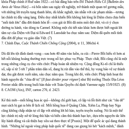
khóa Pháp chính ở Huế năm 1922—có bài đăng báo trên
Đô Thành Hiếu Cổ [Bulletin des
Amis de Vieux Húe]
—và bốn năm sau ngày tốt nghiệp, trở thành một quan trẻ gương mẫu,
với những lời truyền tụng thanh liêm, dù khắc nghiệt, tàn nhẫn với các phạm nhân—tương
lai chính trị đầy sáng lạng. Điều duy nhất khiến Bồi không hài lòng là Diệm chưa chịu biến
“mối tình lớn” đầu đời thành hôn lễ—con gái út Bồi đã mòn mỏi đợi chờ, và có ý chọn
đường tu hành, vào dòng tu Carmel. Không một chi tiết nào khác hơn được biết ngoài lời
tâm sự của Diệm với Đại tá Edward E Lansdale ba chục năm sau: Diệm đã quên mối tình
đầu đời để phục vụ giáo dân Việt. (7)
7. Chính Đạo,
Cuộc Thánh Chiến Chống Cộng
(2004), tr 11, 386chú 4.
Dù đã lên tột đỉnh danh vọng—sau hơn 40 năm vào luồn, ra cúi—Pierre Bồi hiểu rõ hơn ai
hết nỗi khủng hoảng thường trực trong nỗ lực phục vụ Pháp. Thực chất, Bồi cũng chỉ là một
trong những công cụ cho viên chức Pháp hoàn tất nhiệm vụ. Cộng đồng Ki-tô chỉ là thiểu
số, sấp sỉ từ 5 tới 7 phần trăm dân số, đang bị rút dần vào thế thủ, hy vọng bảo vệ sự thành
đạt, thu gặt được suốt năm, sáu chục năm qua. Trong khi đó, viên chức Pháp linh hoạt thi
hành nguyên tắc “chia đê trị” [
Il faut divider pour régner
] như Bộ trưởng Thuộc Địa Léon
Perrier nhắc đến trong buổi bàn thảo với Toàn Quyền chỉ định Varenne ngày 15/9/1925. (8)
8. CAOM (Aix), INF, carton 276, d. 2423.
Kẻ thù mới—mối hồng họa ác quỉ—không chỉ giới hạn, cô lập và lỗi thời như các “râu dê”
mọt sách bị gạt ra bên lề lịch sử. Mối hồng họa ở Quảng Châu, Xiêm La, Pháp hay Nga
cũng không chấp nhận tự cô lập với những lời hô hào, tuyên truyền xuông. Nó là một thế
lực chính trị nẩy nở từ lòng thù hận và biến căm thù thành bạo lực, dựa trên nguyên tăc liên
lũy hành động và cải thiện hay sửa sai theo thực tế [Praxis]. Một đế quốc ác quỉ đang thành
hình. “Những kẻ ngoài vòng pháp luật quốc tế” đang cao giọng hò hét “kách mệnh,” đánh