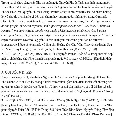
Trong hai di chúc bằng chữ Nho và quốc ngữ, Nguyễn Phước Tuấn tha thiết mong muốn
Vĩnh Thụy được lên ngôi. Theo vua, tất cả những thay đổi về chính trị là do lỗi của Nguyễn
Phước Chiêu và Nguyễn Phước Hoãng: Phước Chiêu là một vua trụy lạc, đã phạm nhựng
lỗi vô đạo đức, chẳng lo gì đến dân chúng hay vương quốc, không tôn trọng Cửu miếu
[Thanh Thai est un roi débauché, il a commis des actes immoraux, il ne s’est pas occupé ni
de son peuple, ni de son royaume, il n’a pas respecté la culte des “Cửu Miếu” (Temples
royaux: Il y a dans chaque temple neuf autels dédiés aux rois antérieurs. Ces 9 autels
correspondant aux 9 grandes urnes dynastiques qui elles mêmes sont anonymes de pouvoir
royal et autoritée royale)]
Nguyễn Phước Tuấn yêu cầu chính phủ Bảo hộ cứu vớt
[
sauvegarder
], bảo vệ tông miếu và lăng tẩm Hoàng tộc.
Cho Vĩnh Thụy tất cả di sản. Sau
khi Vĩnh Thụy lên ngôi, cho mẹ đẻ [sinh] lên làm Thái hậu [Reine Mère]. (28)
29. TTLTQG 2 (TP/HCM), RSA, HS 4134. (Nguyễn Phước Tuấn để lại trong một cái hộp
một di chúc bằng chữ Nho và một bằng quốc ngữ. Mở ra ngày 7/11/1925. (Bản dịch Pháp
ngữ, 6 trang). CAOM (Aix), Amiraux 64230 (cũ: F03-68).
A. QUI ƯỚC 6/11/1925:
Ngay trong ngày 6/11, khi thi hài Nguyễn Phước Tuấn chưa kịp lạnh, Monguillot và Phủ
Phụ chính/Cơ Mật Viện ký một qui ước [convention] gồm bốn điều khoản, cắt nhượng hết
quyền lực còn sót lại của vua Nguyễn. Từ nay, vua chỉ còn nhiệm vụ tế trời đất hay ký sắc
phong thần hoàng cho các thôn xã. Việc cai trị đều ủy cho Cơ Mật viện, do Khâm sứ Trung
Kỳ chủ tọa. (30)
30.
JOIF
(Hà Nội), 1925, tr. 2403-404;
Nam Phong
(Hà Nội), số 99 (12/1925), tr. 297-299
[bản dịch tại Huế]. Ký tên Monguillot; Tôn Thất Hân, Tôn Thất Trạm; Phụ chính Tôn Nhân
phủ; Nguyễn Hữu Bồi, Hồ Đắc Trung, Võ Liêm, Trần Đình Bách, Nguyễn Đăng Tâm;
Nam
Phong
, 12/1925; tr 289-90. [Phụ Bản II:7], [Trung Kỳ Khâm sứ Đại thần Pierre Pasquier]