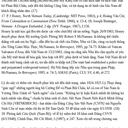
100,000 tới 150,000 đồng [40,000-60,000 Mỹ Kim] còn có chủ đích dân và địch vận: loại
bỏ Phan Bội Châu, một đối thủ không Cộng Sản, và lợi dụng án tử hình của Sào Nam để
khích động nhân tâm. (17)
17. P J Honey
, North Vietnam Today
, (Cambridge: MIT Press, 1963), p 4; Hoàng Văn Chí,
From Colonialism to Communism
(New Dehli: 1966), tr. 13-4, 18; Joseph Buttinger,
Vietnam: A Dragon Embattled,
2 tập (NY: Praeger, 1967), I:156.
Honey là một học giả Bri-tên được các viên chứcMỹ rất tin tưởng. Ngày 26/9/1963, Honey
thuyết phục được Bộ trưởng Quốc Phòng Mỹ Robert S McNamara là không thể chiến
thắng với anh em họ Ngô—dẫn đến ba cái chết của Diệm, Nhu và Cẩn, cùng vạ tuyệt thông
cho Tổng Giám Mục Thục; McNamara,
In Retrospect
, 1995, pp 74-75. Khâm sứ Vatican
Salvatore d'Asta, đến Việt Nam từ 15/2/1963, cũng tin rằng nếu Nhu lên cầm quyền sẽ yêu
cầu Mỹ triệt thoái để hòa giải, hòa hợp với BV; phía dưới vẻ bình lặng, Nam Việt Nam đã trở
thành một bang cảnh sát trị, tra tấn diễn ra khắp nơi [The state had established a police state
and perpatrated widespread torture]. Hà Nội đang tiếp xúc Nhu qua trung gian Pháp;
McNamara,
In Retrospect
, 1995, tr. 74-5; AMAE (Paris), CLV, SV, d.46, tờ 272.
Lý do này có thêm sức thuyết phục khi xét đến tình trạng năm 1924-1925 Lý Thụy đang
“giác ngộ” những người ủng hộ Cường Để và Phan Bội Châu, kể cả con rể Sào Nam là
Vương Thúc Oánh về “kách ngôn” của Lenin: “Không kó lý luận Kách mệnh thì không kó
kách mệnh vận động;” chuẩn bị khai sinh tổ chức
Việt Nam Thanh Niên Kách Mệnh Đồng
Chí Hội [VBTNKMĐCH]—
hạt nhân của Đảng
Cộng Sản Việt Nam [CSVN]
mà Nguyễn
Sinh Côn sẽ mạo nhận chỉ thị từ Đệ Tam Quốc Tế để khai sinh vào ngày 6/1/1930. (18)
18. Phóng ảnh
Cứu Quốc
(Nam Bộ), về lễ kỷ niệm thứ 18 khai sinh Đảng CSVN
(6/1/1948); Chính Đạo,
Hồ Chí Minh
, I (1997), tr 247. Xem chi tiết trong chương sau.