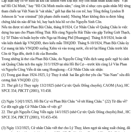
Lập luận này có vẻ xuôi tai khi các khuôn viên Đại học Mỹ còn nhan nhản khẩu hiệu “Vạn
tuế Hồ Chí Minh,” hay “Hồ Chí Minh muôn năm;” cùng lời sỉ nhục cựu quân nhân Mỹ từng
tham chiến tại Việt Nam là “sát nhân,” giết hại đàn bà con trẻ; hay Tổng thống Lyndon B
Johnson là “war criminal” [tội phạm chiến tranh]. Nhưng Marr không đưa ra được bằng
chứng khả tín nào để bác bỏ, hay bạch hóa hồ sơ cho Nguyễn Sinh Côn.
Nếu tin được trí nhớ Phan Bội Châu, tháng 8/1924, Cư Nhân Châu về Quảng Châu lo việc
dựng bia tạm cho Phạm Hồng Thái. Rồi cùng Nguyễn Hải Thần vào gặp Tưởng Giới Thạch,
Lý Tế Thâm và huấn luyện viên Nga tại Hoàng Phố [Huangpu]. Tháng 8-9/1924, hoàn tất
văn kiện thành lập VNQDĐ, theo kiểu mẫu THQDĐ. Tháng 9-10/1924, Phan Bội Châu ủy
Cự mang tài liệu VNQDĐ xuống Xiêm và vào trong nước, rồi trở lại Hàng Châu trước khi
Côn từ Nga đến, dưới ô dù của Borodin.
Trong những lá thư của Phan Bội Châu, do Nguyễn Công Viễn dịch sang quốc ngữ bị cảnh
sát Quảng Châu tịch thu ngày 31/1//1929 tại nhà Hồ Bá Cự—trước khi cùng Lê Văn Phan
và Nguyễn Công Viễn di tản sang Hongkong—Cử Nhân Châu xác nhận:
(1) Trong giai đoạn 1924-1925, Lý Thụy ít nhất hai lần gửi thư yêu cầu “Sào Nam” sửa đổi
cương lĩnh VNQDĐ. (21)
21. Thư gửi Lý Thụy ngày 13/2/1925 (nhờ Cự tức Quốc Đống chuyển); CAOM (Aix), HC
SPCE 354;
PBCTT
(2001), VI:458.
(2) Ngày 5 [4]/1/1925, Hồ Bá Cự và Phan Bội Châu “về tới Hàng Châu.” (22) Từ đâu về?
Cự đột ngột gặp Cử Nhân Châu về việc gì?
22. Thư gửi Nguyễn Công Viễn ngày 14/1/1925 (nhờ Cự tức Quốc Đông chuyển).Ibid., HC
SPCE 354;
PBCTT
(2001), VI:455-456.
(3) Ngày 13/2/1925, Cử nhân Châu viết thư cho Lý Thụy, khen ngợi tài năng xuất chúng, đã