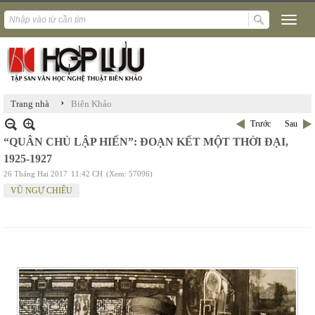
›
Trang nhà
Biên Khảo
Trước
Sau
“QUÂN CHỦ LẬP HIẾN”: ĐOẠN KẾT MỘT THỜI ĐẠI,
1925-1927
26 Tháng Hai 2017
11:42 CH
(Xem: 57096)
VŨ NGỰ CHIÊU