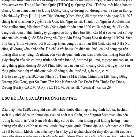
Mat-scơ-va với Trung Hoa Dân Quốc [THDQ] tại Quảng Châu. Thứ ba, mối hồng họa từ
Quảng Châu thẩm thấu vào Đông Dương bằng cả đường bộ, đường biển, và truyền thông,
báo chí—Lý Thụy [Li Jui] hay Trần Vương [Chen Vang] đã được xác nhận ngày 8/1/1925
chẳng là ai khác hơn Nguyễn Sinh Côn, tức Nguyễn Tất Thành, rồi Nguyễn Ái Quốc mà
Monguillot cùng Mật thám Pháp khẳng định từ đầu năm 1920 chỉ là một người, (1) hiện
đang quấn quanh thân hình gày gò ngọn cờ hồng thêu búa liềm của Mat-scơ-va, với sự tiếp
sức của liên minh
Quốc Dân Đảng
và
Cộng Sản Đảng Trung Hoa
từ tháng 11/1924. Việc
Phó bảng Trinh về nước, với ô dù Lập Hiến, cùng vụ án Phan Bội Châu sắp tới ở Hà Nội
cũng sẽ không kém nhức đầu. Đó chỉ là vài ba tia lửa điện tiêu biểu có khả năng tạo nên
những đám cháy rừng. Dĩ nhiên, còn vấn đề quán tính của toàn thuộc địa: những biến đổi
giây chuyền của các chương trình phát triển kinh tế, như mộ phu mỏ, thợ cạo mủ cao su, sự
căng thẳng giữa khoảng 30,000 Pháp kiều và dân bản xứ, khoảng cách biệt ngày một sâu
rộng giữa thành thị và nhà quê, vấn đề công quản, thuế má, giáo dục, v.. v…
1. Báo cáo ngày 7/2/1920 của Nha Sưu Tầm và Mật Thám, Chính phủ Liên bang Đông
Dương (Sài Gòn), gửi Sở Truy Tầm Nha Kiểm soát Các Đoàn Dân Thuộc Địa Đông
Dương (Paris); CAOM (Aix), SLOTFOM, Séries III, “Général”, carton 29.
I. SỰ BẾ TẮC CỦA LẬP TRƯỜNG HỢP TÁC:
Đầu thập niên 1920, trong khi các viên chức thuộc địa Pháp khẳng định hợp tác là chính
sách duy nhất để cai trị thuộc địa giàu có nhất ở Á Châu, đa số người Việt quan tâm đến
tương lai chính trị Việt Nam bắt đầu thấy sự bế tắc—nếu không phải khủng hoảng—của
những vận động chính trị tại mẫu quốc, hay ngoại quốc. Thuộc địa là huyết mạch của Pháp,
và vài ba chính khách, dân biểu hay văn sĩ, ký giả tả phái chưa đủ thay đổi cả một trào lưu
thực dân đang ở mức cao nhất của thủy triều. Nuớc Pháp có nhiều điều hay, đẹp—như khẩu