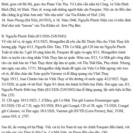
Binh, gom với Bộ Hộ, giao cho Phạm Văn Thụ. Võ Liêm vẫn nắm bộ Công, và Trần Đình
Bách [Bá], bộ Hình. Thực tế, trong mắt những người thân cận Pasquier, Nội các do Bồi cầm
đầu chẳng là gì khác hơn một “tiểu nha môn” của Tòa Khâm sứ Huế. (34)
34.
Nam Phong
(Hà Nội), (6/1933), tr 18. Năm 1946, Nguyễn Phước Điện còn ví triều đình
Huế như một “bureau” của Tòa Khâm sứ.
Xem Phụ Bản.
B. Nguyễn Phước Điện (8/1/1926-25/8/1945):
Về việc kế vị, từ ngày 4/11/1925, Monguillot đã yêu cầu Bộ Thuộc Địa cho Vĩnh Thụy hồi
hương gấp. Ngày 6/11, Nguyễn Đức Tâm, TTK Cơ Mật, gửi CĐ báo tin Nguyễn Phước
Tuấn từ trần lúc 5 giờ 10 sáng hôm đó, Pasquier đề nghị và ngày 8/11, Monguillot chính
thức ra tuyên cáo công nhận Vĩnh Thụy làm tự quân. Hôm sau, 9/11, Cơ Mật gửi công điện
cho các tỉnh báo tin Vĩnh Thụy được lập làm tự quân, với Tôn Thất Hân, Phụ chính. Nhưng
tám ngày sau nữa, 17/11, Monguillot chấp thuận đề nghị của Viện Cơ Mật ngưng việc treo
cờ rủ, để đón chào tân Toàn quyền Varenne và lễ đăng quang của Vĩnh Thụy.
Ngày 19/11, Jean Charles báo tin Vĩnh Thụy sẽ lên đường về nước ngày 4/12/1925. Ngày
3/1/1926, tự quân về tới Huế. Ngày 6/1 được tên thánh là Điển hay Điện. Hai ngày sau, 8/1,
Nguyễn Phước Điển hay Điện (8/1/1926-25/8/1945) làm lễ đăng quang, lấy niên hiệu là Bảo
Đại. (35)
35. CĐ ngày 19/11/1925, J. d’Elloy, gửi Cơ Mật. Thư gửi Gaston Doumergue ngày
8/1/1926; CĐ số 7-D, ngày 9/1/1926, RSA gửi Gougal; CĐ số 39, ngày 7/1/1926, Gougal
gửi Colonies; và Thư ngày 18/1/1926, Varenne gửi BT/TĐ (Léon Perrier); Ibid., FOM,
carton 919, d. 2797.
Sau đó, ấu vương trở lại Pháp. Việc cai trị An Nam từ nay do chính Pasquier điều hành, với
sự tiếp sức của Tổng lý Nội Các, Cơ Mật Viện, do Pierre Bồi cầm đầu. (36)