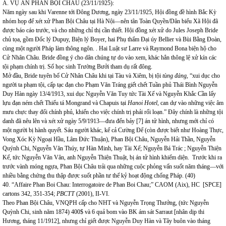
A. VỤ ÁN PHAN BỘI CHÂU (23/11/1925):
Năm ngày sau khi Varenne tới Đông Dương, ngày 23/11/1925, Hội đồng đề hình Bắc Kỳ
nhóm họp để xét xử Phan Bội Châu tại Hà Nội—nên tân Toàn Quyền/Dân biểu Xã Hội đã
được báo cáo trước, và cho những chỉ thị cần thiết. Hội đồng xét xử do Jules Joseph Bride
chủ tọa, gồm Đốc lý Dupuy, Biện lý Boyer, hai Phụ thẩm Đại úy Bellier và Bùi Bằng Đoàn,
cùng một người Pháp làm thông ngôn. . Hai Luật sư Larre và Raymond Bona biện hộ cho
Cử Nhân Châu. Bride đồng ý cho dân chúng tự do vào xem, khác hẳn thông lệ xử kín các
tội phạm chính trị. Số học sinh Trường Bưởi tham dụ rất đông.
Mở đầu, Bride tuyên bố Cử Nhân Châu khi tại Tàu và Xiêm, bị tội
tùng đảng,
“xui dục cho
người ta phạm tội, cấp tạc đạn cho Phạm Văn Tráng giết chết Tuần phủ Thái Bình Nguyễn
Duy Hàn ngày 13/4/1913, xui dục Nguyễn Văn Tuy tức Tài Xế và Nguyễn Khắc Cần lấy
lựu đạn ném chết Thiếu tá Mongrand và Chapuis tại
Hanoi Hotel
, can dự vào những việc âm
mưu chực thay đổi chính phủ, khiến cho việc chính trị phải rối loạn.” Đây chính là những tội
danh đã nêu lên và xét xử ngày 5/9/1913—đưa đến bảy [7] án tử hình, nhưng mới chỉ có
một người bị hành quyết. Sáu người khác, kể cả Cường Để (còn được biết như Hoàng Thực,
Vong Xóc Kỳ Ngoại Hầu,
Lâm Đức Thuận),
Phan Bội Châu, Nguyễn Hải Thần, Nguyễn
Quýnh Chi, Nguyễn Văn Thúy, tự Hàn Minh, hay Tài Xế; Nguyễn Bá Trác ; Nguyễn Thiện
Kế, tức Nguyễn Văn Vân, anh Nguyễn Thiện Thuật, bị án tử hình khiếm diện. Trước khi ra
trước vành móng ngựa, Phan Bội Châu trải qua những cuộc phỏng vấn suốt năm tháng—với
nhiều bằng chứng thu thập được suốt phần tư thế kỷ hoạt động chống Pháp. (40)
40. “Affaire Phan Boi Chau: Interrogatoire de Phan Boi Chau;” CAOM (Aix), HC [SPCE]
cartons 342, 351-354;
PBCTT
(2001), II-VI.
Theo Phan Bội Châu, VNQPH cấp cho NHT và Nguyễn Trọng Thưởng, (tức Nguyễn
Quỳnh Chi, sinh năm 1874) 400$ và 6 quả bom vào BK ám sát Sarraut [nhân dịp thi
Hương, tháng 11/1912], nhưng chỉ giết được Nguyễn Duy Hàn và Tây buôn vào tháng