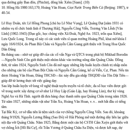
qua đường giây Ban đôn, (Phichit), đông bắc Xiêm [Siam]. (10)
10. Hồng Hà 1980:163,170; Hoàng Văn Hoan,
Giọt Nước Trong Biển Cả
(Beijing: 1987), tr
40-54.
Lê Huy Doãn, tức Lê Hồng Phong [chú họ Lê Như Vọng], Lê Quảng Đạt [năm 1931 có
nhiệm vụ tổ chức binh lính ở Thượng Hải], Nguyễn Công Viễn, Trương Văn Lễnh [Vân
Lĩnh] (1902-1945) [Đạo gốc, học chủng viện Xã Đoài, Nghệ An. 1923, trốn qua Xiêm],
Lưu Quốc Long. Trong số này có các sinh viên sĩ quan trường Hoàng Phố, khai mở khóa I
ngày 16/6/1924, do Phan Bội Châu và Nguyễn Cẩm Giang giới thiệu với Trung Hoa Quốc
Dân Đảng
Ba tháng sau—nhờ sự giúp đỡ của các cố vấn Nga và QTCS trong phái bộ Mikhail Borodin
—Nguyễn Sinh Côn giới thiệu một nhóm khác vào trường nông dân Quảng Châu. Đồng
thời, từ năm 1924, Nguyễn Sinh Côn đã mở ngay những lớp huấn luyện chính trị nhập môn
cho những cán bộ của Phan Bội Châu và Nguyễn Cẩm Giàng, kể cả Viễn, Cự, Phan. Nếu tin
được Hoàng Văn Hoan, Đảng THCSĐ—lúc này đều gia nhập THQDĐ của Tôn Dật Tiên—
giúp đỡ từ lương thực tới việc giảng dạy.
Sau lớp huấn luyện vỡ long về nghệ thuật tuyên truyền và tổ chức, đa số học viên được gửi
về trong nước xây dựng cơ sở như Lê Huy Lập (Giáo Lập, hay Hoàng Lùn), thư ký vùng
Nghệ An và Hà Tĩnh. người đã đưa hàng chục thanh niên qua Quảng Châu trong năm 1926.
Từ năm 1927, những nhân vật như Trần Xu, Hoàng Văn Hoan, v..v... mới bắt đầu có tiếng
tăm.
Tại Bắc Kỳ, cơ sở đầu tiên là tiệm sách của vợ chồng Nguyễn Công Viễn. Sau đó, khoảng
tháng 9/1926, Nguyễn Lương Bằng (Sao Đỏ) về Hải Phòng mở một đường dây liên lạc giữa
nội địa với Quảng Châu. Năm 1925, Bằng được một cán bộ CSTH Cẩm Xuỳn giới thiệu với
vợ chồng Ích [Hồ Bá Cự], rồi Trần Vương ở Quảng Châu-Sa Diện, và được kết nạp, dự