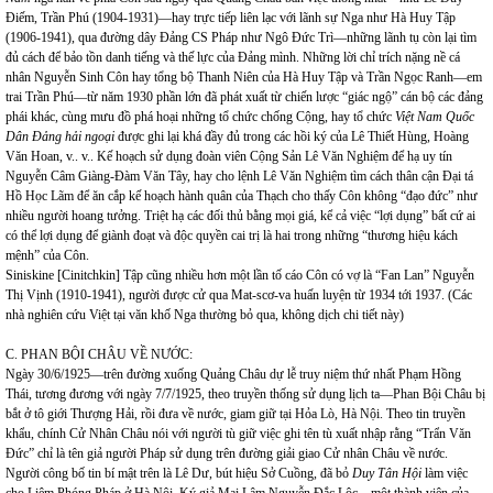
Điếm, Trần Phú (1904-1931)—hay trực tiếp liên lạc với lãnh sự Nga như Hà Huy Tập
(1906-1941), qua đường dây Đảng CS Pháp như Ngô Đức Trì—những lãnh tụ còn lại tìm
đủ cách để bảo tồn danh tiếng và thế lực của Đảng mình. Những lời chỉ trích nặng nề cá
nhân Nguyễn Sinh Côn hay tổng bộ Thanh Niên của Hà Huy Tập và Trần Ngọc Ranh—em
trai Trần Phú—từ năm 1930 phần lớn đã phát xuất từ chiến lược “giác ngộ” cán bộ các đảng
phái khác, cùng mưu đồ phá hoại những tổ chức chống Cộng, hay tổ chức
Việt Nam Quốc
Dân Đảng hải ngoại
được ghi lại khá đầy đủ trong các hồi ký của Lê Thiết Hùng, Hoàng
Văn Hoan, v.. v.. Kế hoạch sử dụng đoàn viên Cộng Sản Lê Văn Nghiệm để hạ uy tín
Nguyễn Câm Giàng-Đàm Văn Tây, hay cho lệnh Lê Văn Nghiệm tìm cách thân cận Đại tá
Hồ Học Lãm để ăn cắp kế hoạch hành quân của Thạch cho thấy Côn không “đạo đức” như
nhiều người hoang tưởng. Triệt hạ các đối thủ bằng mọi giá, kể cả việc “lợi dụng” bất cứ ai
có thể lợi dụng để giành đoạt và độc quyền cai trị là hai trong những “thương hiệu kách
mệnh” của Côn.
Siniskine [Cinitchkin] Tập cũng nhiều hơn một lần tố cáo Côn có vợ là “Fan Lan” Nguyễn
Thị Vịnh (1910-1941), người được cử qua Mat-scơ-va huấn luyện từ 1934 tới 1937. (Các
nhà nghiên cứu Việt tại văn khố Nga thường bỏ qua, không dịch chi tiết này)
C. PHAN BỘI CHÂU VỀ NƯỚC:
Ngày 30/6/1925—trên đường xuống Quảng Châu dự lễ truy niệm thứ nhất Phạm Hồng
Thái, tương đương với ngày 7/7/1925, theo truyền thống sử dụng lịch ta—Phan Bội Châu bị
bắt ở tô giới Thượng Hải, rồi đưa về nước, giam giữ tại Hỏa Lò, Hà Nội. Theo tin truyền
khẩu, chính Cử Nhân Châu nói với người tù giữ việc ghi tên tù xuất nhập rằng “Trẩn Văn
Đức” chỉ là tên giả người Pháp sử dụng trên đường giải giao Cử nhân Châu về nước.
Người công bố tin bí mật trên là Lê Dư, bút hiệu Sở Cuồng, đã bỏ
Duy Tân Hội
làm việc
cho Liêm Phóng Pháp ở Hà Nội. Ký giả Mai Lâm Nguyễn Đắc Lộc—một thành viên của