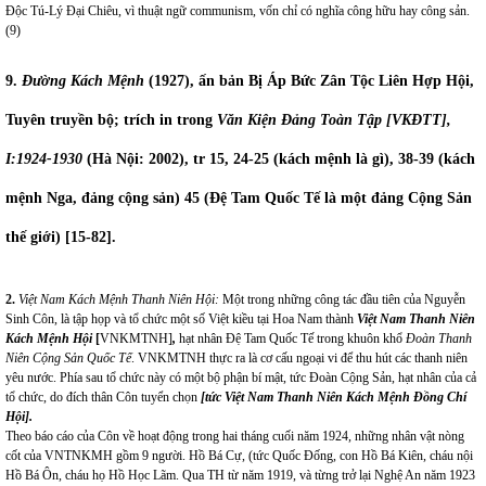
Độc Tú-Lý Đại Chiêu, vì thuật ngữ communism, vốn chỉ có nghĩa công hữu hay công sản.
(9)
9.
Đường Kách Mệnh
(1927), ấn bản Bị Áp Bức Zân Tộc Liên Hợp Hội,
Tuyên truyền bộ; trích in trong
Văn Kiện Đảng Toàn Tập [VKĐTT],
I:1924-1930
(Hà Nội: 2002), tr 15, 24-25 (kách mệnh là gì), 38-39 (kách
mệnh Nga, đảng cộng sản) 45 (Đệ Tam Quốc Tế là một đảng Cộng Sản
thế giới) [15-82].
2.
Việt Nam Kách Mệnh Thanh Niên Hội:
Một trong những công tác đầu tiên của Nguyễn
Sinh Côn, là tập họp và tổ chức một số Việt kiều tại Hoa Nam thành
Việt Nam Thanh Niên
Kách Mệnh Hội
[
VNKMTNH]
,
hạt nhân Đệ Tam Quốc Tế trong khuôn khổ
Đoàn Thanh
Niên Cộng Sản Quốc Tế
.
VNKMTNH thực ra là cơ cấu ngoại vi để thu hút các thanh niên
yêu nước. Phía sau tổ chức này có một bộ phận bí mật, tức Đoàn Cộng Sản, hạt nhân của cả
tổ chức, do đích thân Côn tuyển chọn
[tức Việt Nam Thanh Niên Kách Mệnh Đồng Chí
Hội].
Theo báo cáo của Côn về hoạt động trong hai tháng cuối năm 1924, những nhân vật nòng
cốt của VNTNKMH gồm 9 người. Hồ Bá Cự, (tức Quốc Đống, con Hồ Bá Kiên, cháu nội
Hồ Bá Ôn, cháu họ Hồ Học Lãm. Qua TH từ năm 1919, và từng trở lại Nghệ An năm 1923