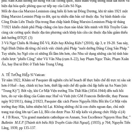
phủ Nam Kinh dường hờ hững với các cường quốc, nuôi tham vọng thống nhất đất nước và
hiện đại hóa quốc phòng qua sự tiếp tay của Liên Sô Nga.
Mối đe dọa của Marxist-Leninism càng hiển lộ hơn tại Đông Dương, khi từ năm 1921 một
Đảng Marxist-Leninist Pháp ra đời, qui tụ nhiều dân bản xứ thuộc địa. Sự hình thành của
Công Đoàn Liên Thuộc Địa trong Ban chấp hành Đảng Marxist-Leninism Pháp từ tháng
7/1921 khiến chính phủ Pháp chẳng còn lựa chọn nào khác liên minh với Hội Truyền Giáo
cùng các cường quốc thuộc địa tìm phương sách khép kín cửa các thuộc địa hầu giảm thiểu
ảnh hưởng ĐTQT. (3)
3 Vũ Ngự Chiêu & Hoàng Đỗ Vũ,
Kiện hay Không Kiện?
(2016), tập 3, tr 19-20. Sau này,
Ngô Đình Diệm đã từng chỉ trích việc chính phủ Pháp “nuôi dưỡng Đảng Cộng Sản Pháp.”
Tuy nhiên, họ Ngô còn có những lỗi lầm lớn hơn, cho Nhu sử dụng những cán bộ tình báo
chiến lược “phiến Cộng” như Vũ Văn Nhạ (cụm A-22), hay Phạm Ngọc Thảo, Phạm Xuân
Ẩn, hay Đai tá Đức ở Tình báo Trung Ương.
A. TỂ TưỚng HiỆp Sĩ Vatican:
Từ năm 1922, Khâm sứ Pasquier đã nghiên cứu kế hoạch để thực hiện chế độ trực trị sâu sát
hơn ở Huế—hay, chính trị học hơn, thiết lập một chế độ quân chủ lập hiến tại An Nam [tức
“Trung Kỳ”]. Bởi vậy, khi Cơ Mật Viện trưởng Tôn Thất Hân (1854-1944) đến tuổi hồi
hưu, do sự vận động của Giám mục Huế và Vinh (tức GM Francois Belleville, thay Pineau
ngày 9/2/1911), tháng 2/1923, Pasquier đặc cách Pierre Nguyễn Hữu Bồi lên Cơ Mật viện
trưởng thay Hân, kiêm nhiệm bộ Lại. Không những chỉ là con chiên ngoan đạo, chủ một
trang trại rộng lớn tại Cam Lộ, Bồi còn được Pius XI tiếp kiến và phong chức Hiệp sĩ.(4)
4. J B Roux, “Un grand mandarin catholique en Annam, Son Excellence Nguyen Huu Bai; ”
Bulletiin M.E.P.
[
Thành tích biểu Hội Truyền Giáo Hải Ngoại
], (1935), p 764; Nguyễn Tiến
Lãng, 1939, pp 135-137.