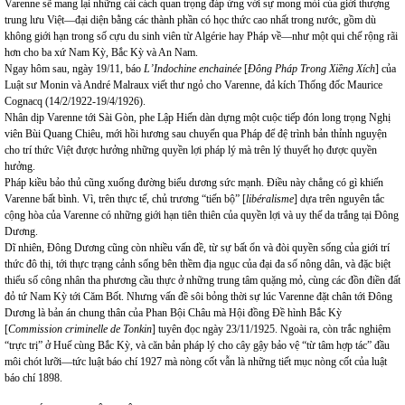
Varenne sẽ mang lại những cải cách quan trọng đáp ứng với sự mong mỏi của giới thượng
trung lưu Việt—đại diện bằng các thành phần có học thức cao nhất trong nước, gồm dù
không giới hạn trong số cựu du sinh viên từ Algérie hay Pháp về—như một qui chế rộng rãi
hơn cho ba xứ Nam Kỳ, Bắc Kỳ và An Nam.
Ngay hôm sau, ngày 19/11, báo
L’Indochine enchainée
[
Đông Pháp Trong Xiềng Xích
] của
Luật sư Monin và André Malraux viết thư ngỏ cho Varenne, đả kích Thống đốc Maurice
Cognacq
(14/2/1922-19/4/1926).
Nhân dịp Varenne tới Sài Gòn, phe Lập Hiến dàn dựng một cuộc tiếp đón long trọng Nghị
viên Bùi Quang Chiêu, mới hồi hương sau chuyến qua Pháp để đệ trình bản thỉnh nguyện
cho trí thức Việt được hưởng những quyền lợi pháp lý mà trên lý thuyết họ được quyền
hưởng.
Pháp kiều bảo thủ cũng xuống đường biểu dương sức mạnh. Điều này chẳng có gì khiến
Varenne bất bình. Vì, trên thực tế, chủ trương “tiến bộ” [
libéralisme
] dựa trên nguyên tắc
cộng hòa của Varenne có những giới hạn tiên thiên của quyền lợi và uy thế da trắng tại Đông
Dương.
Dĩ nhiên, Đông Dương cũng còn nhiều vấn đề, từ sự bất ổn và đòi quyền sống của giới trí
thức đô thị, tới thực trạng cảnh sống bên thềm địa ngục của đại đa số nông dân, và đặc biệt
thiểu số công nhân tha phương cầu thực ở những trung tâm quặng mỏ, cùng các đồn điền đất
đỏ tứ Nam Kỳ tới Căm Bốt. Nhưng vấn đề sôi bỏng thời sự lúc Varenne đặt chân tới Đông
Dương là bản án chung thân của Phan Bội Châu mà Hội đồng Đề hình Bắc Kỳ
[
Commission criminelle de Tonkin
] tuyên đọc ngày 23/11/1925. Ngoài ra, còn trắc nghiệm
“trực trị” ở Huế cùng Bắc Kỳ, và căn bản pháp lý cho cây gậy bảo vệ “từ tâm hợp tác” đầu
môi chót lưỡi—tức luật báo chí 1927 mà nòng cốt vẫn là những tiết mục nòng cốt của luật
báo chí 1898.