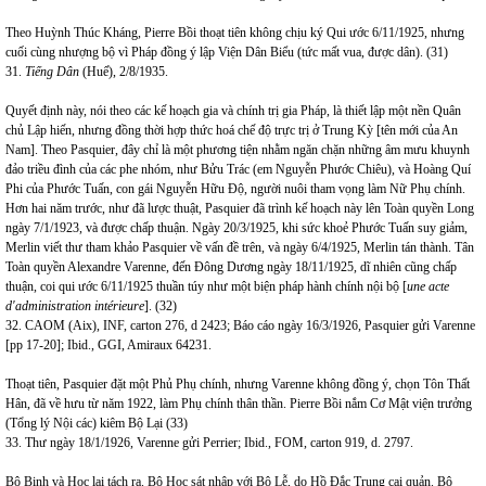
Theo Huỳnh Thúc Kháng, Pierre Bồi thoạt tiên không chịu ký Qui ước 6/11/1925, nhưng
cuối cùng nhượng bộ vì Pháp đồng ý lập Viện Dân Biểu (tức mất vua, được dân). (31)
31.
Tiếng Dân
(Huế), 2/8/1935.
Quyết định này, nói theo các kế hoạch gia và chính trị gia Pháp, là thiết lập một nền Quân
chủ Lập hiến, nhưng đồng thời hợp thức hoá chế độ trực trị ở Trung Kỳ [tên mới của An
Nam]. Theo Pasquier, đây chỉ là một phương tiện nhằm ngăn chặn những âm mưu khuynh
đảo triều đình của các phe nhóm, như Bửu Trác (em Nguyễn Phước Chiêu), và Hoàng Quí
Phi của Phước Tuấn, con gái Nguyễn Hữu Độ, người nuôi tham vọng làm Nữ Phụ chính.
Hơn hai năm trước, như đã lược thuật, Pasquier đã trình kế hoạch này lên Toàn quyền Long
ngày 7/1/1923, và được chấp thuận. Ngày 20/3/1925, khi sức khoẻ Phước Tuấn suy giảm,
Merlin viết thư tham khảo Pasquier về vấn đề trên, và ngày 6/4/1925, Merlin tán thành. Tân
Toàn quyền Alexandre Varenne, đến Đông Dương ngày 18/11/1925, dĩ nhiên cũng chấp
thuận, coi qui ước 6/11/1925 thuần túy như một biện pháp hành chính nội bộ [
une acte
d'administration intérieure
]. (32)
32. CAOM (Aix), INF, carton 276, d 2423; Báo cáo ngày 16/3/1926, Pasquier gửi Varenne
[pp 17-20]; Ibid., GGI, Amiraux 64231.
Thoạt tiên, Pasquier đặt một Phủ Phụ chính, nhưng Varenne không đồng ý, chọn Tôn Thất
Hân, đã về hưu từ năm 1922, làm Phụ chính thân thần. Pierre Bồi nắm Cơ Mật viện trưởng
(Tổng lý Nội các) kiêm Bộ Lại (33)
33. Thư ngày 18/1/1926, Varenne gửi Perrier; Ibid., FOM, carton 919, d. 2797.
Bộ Binh và Học lại tách ra. Bộ Học sát nhập với Bộ Lễ, do Hồ Đắc Trung cai quản. Bộ