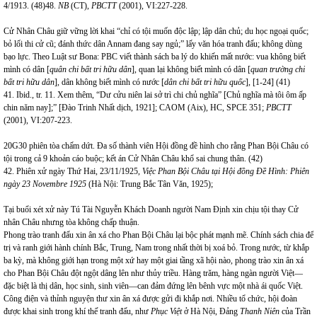
4/1913. (48)48.
NB
(CT),
PBCTT
(2001), VI:227-228.
Cử Nhân Châu giữ vững lời khai “chỉ có tội muốn độc lập; lập dân chủ; du học ngoại quốc;
bỏ lối thi cử cũ; đánh thức dân Annam đang say ngủ;” lấy văn hóa tranh đấu; không dùng
bạo lực. Theo Luật sư Bona: PBC viết thành sách ba lý do khiến mất nước: vua không biết
mình có dân
[
quân chi bất tri hữu dân
], quan lại không biết mình có dân
[
quan trường chi
bất tri hữu dân
], dân không biết mình có nước
[
dân chi bất tri hữu quốc
], [1-24] (41)
41. Ibid., tr. 11. Xem thêm, “Dư cửu niên lai sở trì chi chủ nghĩa” [Chủ nghĩa mà tôi ôm ấp
chin năm nay];” [Đào Trinh Nhất dịch, 1921]; CAOM (Aix), HC, SPCE 351;
PBCTT
(2001), VI:207-223.
20G30 phiên tòa chấm dứt. Đa số thành viên Hội đồng đề hình cho rằng Phan Bội Châu có
tội trong cả 9 khoản cáo buộc; kết án Cử Nhân Châu khổ sai chung thân. (42)
42. Phiên xử ngày Thứ Hai, 23/11/1925,
Việc Phan Bội Châu tại Hội đồng Đề Hình: Phiên
ngày 23 Novembre 1925
(Hà Nội: Trung Bắc Tân Văn, 1925);
Tại buổi xét xử này Tú Tài Nguyễn Khách Doanh người Nam Định xin chịu tội thay Cử
nhân Châu nhưng tòa không chấp thuận.
Phong trào tranh đấu xin ân xá cho Phan Bội Châu lại bộc phát mạnh mẽ. Chính sách chia để
trị và ranh giới hành chính Bắc, Trung, Nam trong nhất thời bị xoá bỏ. Trong nước, từ khắp
ba kỳ, mà không giới hạn trong một xứ hay một giai tầng xã hội nào, phong trào xin ân xá
cho Phan Bội Châu đột ngột dâng lên như thủy triều. Hàng trăm, hàng ngàn người Việt—
đặc biệt là thị dân, học sinh, sinh viên—can đảm đứng lên bênh vực một nhà ái quốc Việt.
Công điện và thỉnh nguyện thư xin ân xá được gửi đi khắp nơi. Nhiều tổ chức, hội đoàn
được khai sinh trong khí thế tranh đấu, như
Phục Việt
ở Hà Nội, Đảng
Thanh Niên
của Trần