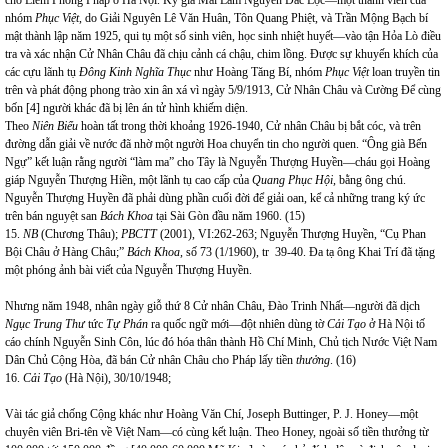
nhóm
Phục Việt
, do Giải Nguyên Lê Văn Huân, Tôn Quang Phiệt, và Trần Mộng Bạch bí
mật thành lập năm 1925, qui tụ một số sinh viên, học sinh nhiệt huyết—vào tận Hỏa Lò điều
tra và xác nhận Cử Nhân Châu đã chịu cảnh cá chậu, chim lồng. Được sự khuyến khích của
các cựu lãnh tụ
Đông Kinh Nghĩa Thục
như Hoàng Tăng Bí, nhóm
Phục Việt
loan truyền tin
trên và phát động phong trào xin ân xá vì ngày 5/9/1913, Cử Nhân Châu và Cường Để cùng
bốn [4] người khác đã bị lên án tử hình khiếm diện.
Theo
Niên Biểu
hoàn tất trong thời khoảng 1926-1940, Cử nhân Châu bị bắt cóc, và trên
đường dẫn giải về nước đã nhờ một người Hoa chuyển tin cho người quen. “Ông già Bến
Ngự” kết luận rằng người “làm ma” cho Tây là Nguyễn Thượng Huyền—cháu gọi Hoàng
giáp Nguyễn Thượng Hiền, một lãnh tụ cao cấp của
Quang Phục Hội,
bằng ông chú.
Nguyễn Thượng Huyền đã phải dùng phần cuối đời để giải oan, kể cả những trang ký ức
trên bán nguyệt san
Bách Khoa
tại Sài Gòn đầu năm 1960.
(15)
15.
NB
(Chương Thâu);
PBCTT
(2001), VI:262-263; Nguyễn Thượng Huyền, “Cụ Phan
Bội Châu ở Hàng Châu;”
Bách Khoa,
số 73 (1/1960), tr 39-40.
Đa tạ ông Khai Trí đã tặng
một phóng ảnh bài viết của Nguyễn Thượng Huyền.
Nhưng năm 1948, nhân ngày giỗ thứ 8 Cử nhân Châu, Đào Trinh Nhất—người đã dịch
Ngục Trung Thư
tức
Tự Phán
ra quốc ngữ mới—đột nhiên dùng tờ
Cải Tạo
ở Hà Nội tố
cáo chính Nguyễn Sinh Côn, lúc đó hóa thân thành Hồ Chí Minh, Chủ tịch Nước Việt Nam
Dân Chủ Cộng Hòa, đã bán Cử nhân Châu cho Pháp lấy tiền
thưởng
. (16)
16.
Cải Tạo
(Hà Nội), 30/10/1948;
Vài tác giả chống Cộng khác như Hoàng Văn Chí, Joseph Buttinger, P. J. Honey—một
chuyên viên Bri-tên về Việt Nam—có cùng kết luận. Theo Honey, ngoài số tiền thưởng từ