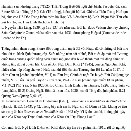
Hai năm sau, khoảng tháng 7/1925, Thân Trọng Huề đột ngột chết bệnh, Pasquier đặc cách
Pierre Bồi làm Tổng lý Nội Các (Tể tướng), kiêm giữ bộ Lại. Ghế của Thân Trọng Huề tạm
bỏ, chia cho Hồ Đắc Trung kiêm thêm bộ Học, Võ Liêm thêm bộ Binh. Phạm Văn Thụ vẫn
giữ bộ Hộ; và, Tràn Đình Bách, bộ Hình. (5)
5. Nguyễn Tiến Lãng, 1939, pp 135-137. Ba năm sau, Bồi lại đuọc Vatican cho huy chương
Saint Grégoire le Grand; và hai năm sau nữa, 1931, được phong Hiệp sĩ (Commandeur de
l’ordre de Pie IX).
Thông minh, tham vọng, Pierre Bồi trung thành tuyệt đối với Pháp, dù có những dị biệt nho
nhỏ khi thi hành lệnh thượng cấp. Suốt những năm dài ở Huế, Bồi thiết lập một thứ "vương
quốc trong vương quốc" bằng cách chiêu mộ giáo dân Ki-tô thành một thứ đảng chính trị
không tên, dù rất quyền lực. Con rể Bồi, Ngô Đình Khôi (?-1945), con cả Ngô Đình Khả,
nhiều năm núp bóng cha vợ ở Huế, sau khi Bồi lên làm Thượng thư Bộ Lại năm 1917, từ
chức Chủ sự [chánh lục phẩm, VI:1] tại Phủ Phụ Chính đi ngồi Tri huyện Phù Cát [tòng lục
phẩm, VI:2]; rồi Tri phủ Tuy An (Phú Yên, VI-1); Án sát [chánh ngũ phẩm tới tứ phẩm,
V:1-IV:2] Phú Yên. Năm 1920 lên Bố Chánh Bình Định. Sáu năm sau, 1926, thăng Tuần vũ
[tam phẩm, III:2] Quảng Ngãi. Bốn năm sau nữa, 1930, lẹn tới Tổng đốc [nhị phẩm, II:2]
Quảng Nam-Quảng Ngãi. (6)
6. Gouvernement General de l'Indochine [GGI],
Souverains et notablilités de l'Indochine
.
(Hanoi: IDEO, 1943), p 42. Trong bảy anh em họ Ngô, chỉ có Diệm và Cẩn không có tiểu
sử trong ấn bản
Souverains et Notabilités
năm 1943 này. Vì lý do nào đó, không ghi ngày
sinh của Khôi hay Thục. Sinh quán của Khôi ghi “Đại Phong Lộc.”
Con nuôi Bồi, Ngô Đình Diệm, em Khôi được tập ấm cửu phẩm năm 1915, rồi tốt nghiệp