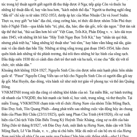
túc trong kỹ thuật người giết người đã thu thập được ở Nga; tiếp giúp Côn và thuộc hạ
những kỹ thuật đấu tố, hay văn hoa hơn, “kách mệnh thổ địa.” Người ta thường nghĩ rằng
“đấu tố” chỉ xảy ra từ năm 1952-1953, dướp áp lực của Mao Nhuận Chi và Josef Stalin.
Thực ra, truy giết “tư bản” địa chủ, cùng cường hào, trí thức đã được nhóm Trần Phú thực
hiện ở Nghệ-Tĩnh—qua khẩu hiệu “trí, phú, địa, hào; đào tận gốc, trốc tận ngọn.” Đợt tàn sát
tập thể thứ hai, “thà sai lầm hơn bỏ sót” Việt Gian, Trốt-Kít, Phản Động v.. v.. kéo dài trọn
năm 1945; với những lời hô hào “Hãy Triệt Ngay Bọn Trốt Kít,” hay “nhân tài quí thật,
nhưng phải triệt hạ,” bằng những kỹ thuật như “mò tôm,” hay băm vằm bằng mã tấu, giáo
mác vì cần dành đạn bắn Tây. Những ai từng sống trong giai đoạn 1945-1954, hẳn chưa
quên hình ảnh những tử thi phình trương, thả trôi theo những bè lục bình của sông rạch.
Đầu thập niên 1930 thì có cảnh dìm chét trẻ thơ mới vài ba tuổi, vì mẹ cha “đắc tội với tổ
chức, tức nhân dân.”
Khoảng thời không 1924-1927, Nguyễn Sinh Côn còn được nếm mùi hạnh phúc hôn nhân
quốc tế. “Pinot” Nguyễn Công Viễn tạo cơ hội cho Nguyễn Sinh Côn có người đầu gối tay
ấp gốc Mai Huyện, đạo dòng, vừa hành xử như một trợ giáo về phong tục và thổ âm Quảng
Đông.
VNKMTNH trong nội địa cũng có những khó khăn của nó. Tại miền Bắc, sự bành trướng
rất nhanh của VNQDĐ, thu hút mạnh các binh sĩ, học sinh, trung nông, và thợ thuyền. Tại
miền Trung, VNKMTNH chạm trán với tổ chức
Hưng Nam
của nhóm Trần Mộng Bạch,
Đào Duy Anh, Tôn Quang Phiệt—đang phát triển sau những cuộc vận động hủy án chung
thân của Phan Bội Châu (23/11/1925), quốc tang Phan Chu Trinh (4/4/1926), rồi sự xuất
hiện của Chủ tịch Viện Dân Biểu Trung Kỳ Huỳnh Thúc Kháng, cùng sự ra đời của báo
Tiếng Dân
từ tháng 8/1927, với Đào Duy Anh, một lãnh tụ
Hưng Nam
, thân cận với Trần
Mộng Bạch, Lê Văn Huân, v.. v.., phụ tá chủ biên. Mặc dù một số cán bộ ưu tú của
Hưng
Nam
ngả hẳn về phía Côn sau ngày qua Quảng Châu bàn việc thống nhất—như Lê Duy