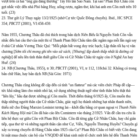
vượt trên cả hai “ông già đáng thương” Tây Hồ lẫn Sào Nam. Tại sao? Phan Bội Châu còn
gợi nhắc việc đến nhà Phó bảng Huy, uống rượu, ngâm thơ, khi hai anh em Côn mới trên 10
tuổi. (23)
23. Thư gửi Lý Thụy ngày 13/2/1925 (nhờ Cự tức Quốc Đông chuyển). Ibid., HC SPCE
354;
PBCTT
(2001), VI:458-459.
Năm 1955, Chương Thâu đã chú thích trong bản dịch
Niên Biểu
là Nguyễn Sinh Côn vẫn
nhắc đến hai câu thơ của một thi sĩ Thanh Phan Bội Châu tâm đắc ngâm nga mỗi lần ngà say
ở nhà Cử nhân Vương Thúc Quí: “Mỗi phận bất vong duy trúc bạch; Lập thân tối hạ vị văn
chương [
Sớm tối chỉ mong ghi tên vào sử sách; [Nhưng] lập danh thấp nhất là đường cử
nghiệp
] để nêu lên tình thân thiết giữa Côn và Cử Nhân Châu từ ngày còn ở Nghệ An hay
Huế. (24)
24.
NB
(Chương Thâu, 1955), tr 30;
PBCTT
(2001), VI, tr 112, 118chú 32. Không có trong
bản chữ Hán, hay bản dịch
NB
(Sài Gòn: 1971)
Chương Thâu cũng không đề cập đến cá tính “un flatteur” mà các viên chức Pháp đề cập—
tức khả năng làm cho mình nhỏ lại, sử dụng những thuật ngữ như tình thân hữu thật thà
“liên lũy,” hầu đạt được những gì Côn muốn. Thời điểm tháng 6/1925 ấy, Côn muốn thu
thập những người thân cận Cử nhân Châu, giác ngộ họ thành những hạt nhân thanh niên,
thiếu nữ cho Đảng Marxist-Leninist tương lai—khởi đầu bằng cơ quan ngoại vi
Thanh Niên
Kách Mạng Hội
mà Côn đã báo cáo lên Comintern vào tháng 2/1925. Vấn đề cần tra cứu là
liên hệ thực sự giữa Côn với Phan Bội Châu. Côn đã từng gặp Cử Nhân Châu, hay chỉ gián
tiếp, qua thư từ và những người thân cận như Cự, Viễn, Nguyễn Thượng Huyền? Chuyện gì
xảy ra trong chuyến đi Hàng Châu năm 1925 của Cự? Phan Bội Châu có biết việc Côn đang
bí mật mua chuộc cán bộ của VNQDĐ để khai sinh một tổ chức mới liên hệ đến Thanh Niên