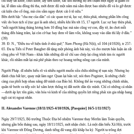
chỉ thấy tát khỏe, chửi khỏe, lấy tiền khỏe, sắc đòi hương hộ lên chậm một ngày lá giam cổ
lại, lễ dăm sáu đồng thì tha, mới được độ một năm mà sắm được bao nhiêu đồ và lo gỡ được
cái kiện cho cố ông, mà còn sắm ngay được cái ô tô nữa.”
Bên dưới bậc “cha mẹ của dân” có các quan trợ tá, lục sự, thừa phái, nhưng phần lớn công
việc do bọn tịch sĩ (tục gọi là anh nho), nhiều khi lên tới 15, 17 người. Lục sự hay thừa phái,
“mỗi người hàng tháng lương hơn 10 đồng bạc mà nào cũng vợ con, đầy tớ, ăn chơi mỗi
tháng đến hàng trăm, lại còn cờ bạc hay đem về làm vốn, không xoay vào dân thì lấy ở đâu.”
(39)
39. Đ. N., “Điều tra về hiện tình ở nhà quê;”
Nam Phong
(Hà Nội), số 104 (4/1926), tr 257-
65. Đa tạ Tiến sĩ Peter Baugher đã tặng một phóng ảnh bài này, và cho mượn bản luận án rất
công phu về Việt Nam—khác hẳn những dã sử chỉ sao chép lại công trình tim óc người
khác, rồi nhắm mắt lại mà phê phán theo sự hoang tưởng nông cạn của mình.
Người Pháp. dĩ nhiên hiểu rõ và nhiều người muốn sửa chữa những tệ nạn này. Nhưng họ
đành chịu bất lực, quay mặt làm ngơ. Quan lại bản xứ, nói theo Puginier, là những chiếc
càng cua phối hợp nhau nâng đỡ mình cua Bảo hộ. Không thể ảo vọng những chính nhân,
quân tử bước ra tiếp sức kẻ xâm lược thống trị đất nước dân tộc mình. Chỉ có những cá nhân
—dưới áp lực tôn giáo, văn hóa và kinh tế của những quyền lợi riêng phải xin gia nhập hang
ngũ cai trị ngoại nhân.
II. Alexandre Varenne (18/11/1925-
4/10/1926, [Pasquier] 16/5-1/11/1927)
Ngày 29/7/1925, Bộ trưởng Thuộc Địa bổ nhiệm Varenne thay Merlin làm Toàn quyền,
nhưng gần bốn tháng sau, ngày 18/11/1925, mới nhận chức. Là một dân biểu Xã Hội, trước
khi Varenne tới Đông Dương, danh tiếng đã vang dội khắp ba kỳ. Người ta trông đợi