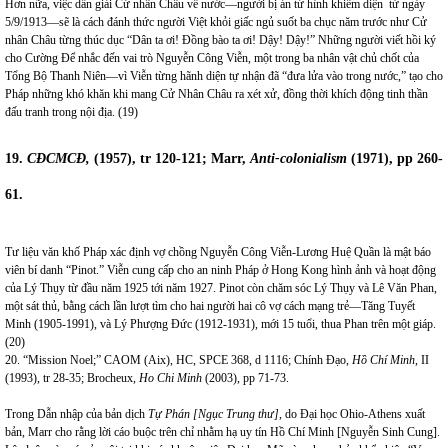
Hơn nữa, việc dẫn giải Cử nhân Châu về nước—người bị án tử hình khiếm diện từ ngày
5/9/1913—sẽ là cách đánh thức người Việt khỏi giấc ngủ suốt ba chục năm trước như Cử
nhân Châu từng thúc dục “Dân ta ơi! Đồng bào ta ơi! Dậy! Dậy!” Những người viết hồi ký
cho Cường Để nhắc đến vai trò Nguyễn Công Viễn, một trong ba nhân vật chủ chốt của
Tổng Bộ Thanh Niên—vì Viễn từng hãnh diện tự nhận đã “đưa lửa vào trong nước,” tạo cho
Pháp những khó khăn khi mang Cử Nhân Châu ra xét xử, đồng thời khích động tinh thần
đấu tranh trong nội địa. (19)
19.
CĐCMCĐ,
(1957), tr 120-121; Marr,
Anti-colonialism
(1971), pp
260-
61.
Tư liệu văn khố Pháp xác định vợ chồng Nguyễn Công Viễn-Lương Huệ Quần là mật báo
viên bí danh “Pinot.” Viễn cung cấp cho an ninh Pháp ở Hong Kong hình ảnh và hoạt động
của Lý Thụy từ đầu năm 1925 tới năm 1927. Pinot còn chăm sóc Lý Thụy và Lê Văn Phan,
một sát thủ, bằng cách lần lượt tìm cho hai người hai cô vợ cách mạng trẻ—Tăng Tuyết
Minh (1905-1991), và Lý Phượng Đức (1912-1931), mới 15 tuổi, thua Phan trên một giáp.
(20)
20. “Mission Noel;” CAOM (Aix), HC, SPCE 368, d 1116; Chính Đạo,
Hồ Chí Minh
, II
(1993), tr 28-35; Brocheux,
Ho Chi Minh
(2003), pp 71-73.
Trong Dẫn nhập của bản dịch
Tự Phán [Ngục Trung thư]
, do Đại học Ohio-Athens xuất
bản, Marr cho rằng lời cáo buộc trên chỉ nhằm hạ uy tín Hồ Chí Minh [Nguyễn Sinh Cung].