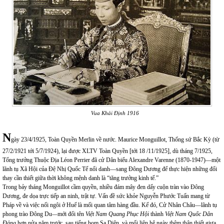
Vua Khải Định 1916
N
gày 23/4/1925, Toàn Quyền Merlin về nước. Maurice Monguillot, Thống sứ Bắc Kỳ (từ
27/2/1921 tới 5/7/1924), lại được XLTV Toàn Quyền [tới 18 /11/1925], dù tháng 7/1925,
Tổng trưởng Thuộc Địa Léon Perrier đã cử Dân biểu Alexandre Varenne (1870-1947)—một
lãnh tụ Xã Hội của Đệ Nhị Quốc Tế nổi danh—sang Đông Dương để thực hiện những đổi
thay cần thiết giữa thời không mệnh danh là “tăng trưởng kinh tế.”
Trong bảy tháng Monguillot cầm quyền, nhiều đám mây đen dấy cuộn tràn vào Đông
Dương, đe dọa trực tiếp an ninh, trật tự. Vấn đề sức khỏe Nguyễn Phước Tuấn mang từ
Pháp về và việc nối ngôi ở Huế là mối quan tâm hàng đầu. Kế đó, Cử Nhân Châu—lãnh tụ
phong trào Đông Du
—
mới đổi tên
Việt Nam Quang Phục Hội
thành
Việt Nam Quốc Dân
Đảng
hơn nửa năm trước, sau tiếng bom Sa Diện, và mối liên hệ ngày thêm thân thiết giưa