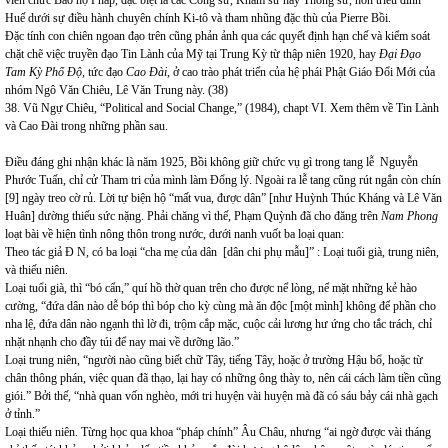
viên chức Bảo hộ Pháp, đặc biệt là các Công sứ, Khâm sứ hay Thống sứ, hơn triều đình
Huế dưới sự điều hành chuyên chính Ki-tô và tham nhũng đặc thù của Pierre Bồi.
Đặc tính con chiên ngoan đạo trên cũng phản ảnh qua các quyết định hạn chế và kiểm soát
chặt chẽ việc truyền đạo Tin Lành của Mỹ tại Trung Kỳ từ thập niên 1920, hay
Đại Đạo
Tam Kỳ Phổ Độ,
tức đạo
Cao Đài
, ở cao trào phát triển của hệ phái Phật Giáo Đổi Mới của
nhóm Ngô Văn Chiêu, Lê Văn Trung này. (38)
38. Vũ Ngự Chiêu, “Political and Social Change,” (1984), chapt VI. Xem thêm về Tin Lành
và Cao Đài trong những phần sau.
Điều đáng ghi nhận khác là năm 1925, Bồi không giữ chức vụ gì trong tang lễ Nguyễn
Phước Tuấn, chỉ cử Tham tri của mình làm Đổng lý. Ngoài ra lễ tang cũng rút ngắn còn chín
[9] ngày treo cờ rủ. Lời tự biện hộ “mất vua, được dân” [như Huỳnh Thúc Kháng và Lê Văn
Huân] dường thiếu sức nặng. Phải chăng vì thế, Phạm Quỳnh đã cho đăng trên
Nam Phong
loạt bài về hiện tình nông thôn trong nước, dưới nanh vuốt ba loại quan:
Theo tác giả Đ N, có ba loại “cha mẹ của dân [dân chi phụ mẫu]” : Loại tuổi già, trung niên,
và thiếu niên.
Loại tuổi già, thì “bó cẩn,” quí hồ thờ quan trên cho được nể lòng, nể mặt những kẻ hào
cường, “đứa dân nào dễ bóp thì bóp cho kỳ cùng mà ăn độc [một mình] không để phần cho
nha lệ, đứa dân nào ngạnh thì lờ đi, trộm cắp mặc, cuộc cải lương hư ứng cho tắc trách, chỉ
nhặt nhạnh cho đầy túi để nay mai về dưỡng lão.”
Loại trung niên, “người nào cũng biết chữ Tây, tiếng Tây, hoặc ở trường Hậu bổ, hoặc từ
chân thông phán, việc quan đã thạo, lại hay có những ông thày to, nên cái cách làm tiền cũng
giói.” Bởi thế, “nhà quan vốn nghèo, mới tri huyện vài huyện mà đã có sáu bảy cái nhà gạch
ở tỉnh.”
Loại thiếu niên. Từng học qua khoa “pháp chính” Âu Châu, nhưng “ai ngờ được vài tháng