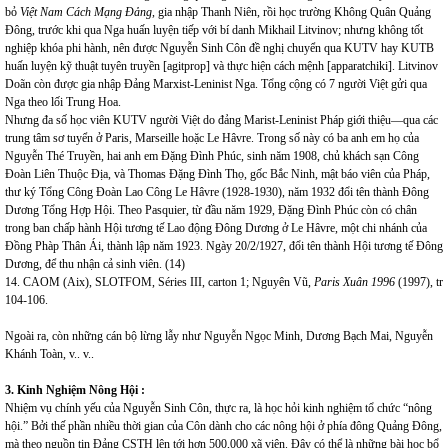
bỏ
Việt Nam Cách Mạng Đảng
, gia nhập Thanh Niên, rồi học trường Không Quân Quảng
Đông, trước khi qua Nga huấn luyện tiếp với bí danh Mikhail Litvinov; nhưng không tốt
nghiệp khóa phi hành, nên được Nguyễn Sinh Côn đề nghị chuyển qua KUTV hay KUTB
huấn luyện kỹ thuật tuyên truyền [agitprop] và thực hiện cách mệnh [apparatchiki]. Litvinov
Doãn còn được gia nhập Đảng Marxist-Leninist Nga. Tổng cộng có 7 người Việt gửi qua
Nga theo lối Trung Hoa.
Nhưng đa số học viên KUTV người Việt do đảng Marist-Leninist Pháp giới thiệu—qua các
trung tâm sơ tuyển ở Paris, Marseille hoặc Le Hâvre. Trong số này có ba anh em họ của
Nguyễn Thé Truyền, hai anh em Đặng Đình Phúc, sinh năm 1908, chủ khách sạn Công
Đoàn Liên Thuộc Địa, và Thomas Đặng Đình Thọ, gốc Bắc Ninh, mật báo viên của Pháp,
thư ký Tổng Công Đoàn Lao Công Le Hâvre (1928-1930), năm 1932 đổi tên thành Đông
Dương Tổng Hợp Hội. Theo Pasquier, từ đầu năm 1929, Đặng Đình Phúc còn có chân
trong ban chấp hành Hội tương tế Lao động Đông Dương ở Le Hâvre, một chi nhánh của
Đồng Phàp Thân Ái, thành lập năm 1923. Ngày 20/2/1927, đổi tên thành Hội tương tế Đông
Dương, để thu nhận cả sinh viên. (14)
14. CAOM (Aix), SLOTFOM, Séries III, carton 1; Nguyên Vũ,
Paris Xuân 1996
(1997), tr
104-106.
Ngoài ra, còn những cán bộ lừng lẫy như Nguyễn Ngọc Minh, Dương Bạch Mai, Nguyễn
Khánh Toàn, v.. v..
3. Kinh Nghiệm Nông Hội :
Nhiệm vụ chính yếu của Nguyễn Sinh Côn, thực ra, là học hỏi kinh nghiệm tổ chức “nông
hội.” Bởi thế phần nhiều thời gian của Côn dành cho các nông hội ở phía đông Quảng Đông,
mà theo nguồn tin Đảng CSTH lên tới hơn 500,000 xã viên. Đây có thể là những bài học bổ