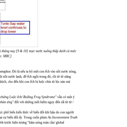
ai tháng nay [9 & 10] mực nước xuống thấp dưới cả mức
ồn: MRC]
etaphor. Đó là nếu ta bỏ một con ếch vào nồi nước nóng,
t nồi nước lạnh, để ếch ngồi trong đó, rồi từ từ nâng
nhích, cho đến khi con ếch bị luộc chín từ lúc nào mà
 chứng Luộc ếch/ Boiling Frog Syndrome"
vẫn có một ý
phản ứng"
đối với những mối hiểm nguy đến rất từ từ /
phổ biến kiến thức về biến đổi khí hậu do con người
i sự biến đổi ấy. Trong cuốn phim
An Inconvenient Truth
ời trước hiện tượng "hâm nóng toàn cầu/ global