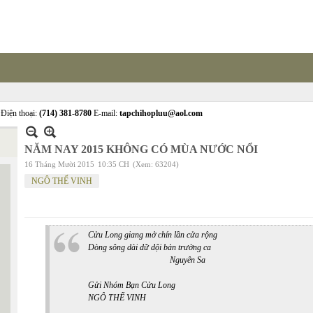
Điện thoại:
(714) 381-8780
E-mail:
tapchihopluu@aol.com
NĂM NAY 2015 KHÔNG CÓ MÙA NƯỚC NỔI
16 Tháng Mười 2015
10:35 CH
(Xem: 63204)
NGÔ THẾ VINH
Cửu Long giang mở chín lần cửa rộng
Dòng sông dài dữ dội bản trường ca
Nguyên Sa
Gửi Nhóm Bạn Cửu Long
NGÔ THẾ VINH