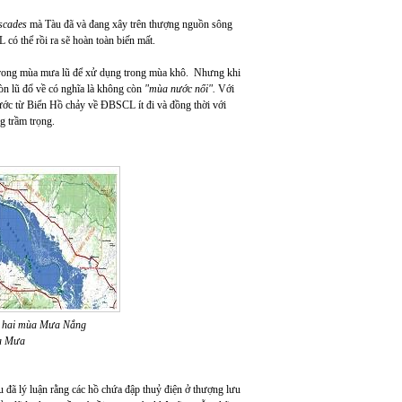
scades
mà Tàu đã và đang xây trên thượng nguồn sông
 thể rồi ra sẽ hoàn toàn biến mất.
 trong mùa mưa lũ để xử dụng trong mùa khô. Nhưng khi
còn lũ đổ về có nghĩa là không còn
"mùa nước nổi".
Với
ước từ Biển Hồ chảy về ĐBSCL ít đi và đồng thời với
g trầm trọng.
ới hai mùa Mưa Nắng
ùa Mưa
đã lý luận rằng các hồ chứa đập thuỷ điện ở thượng lưu