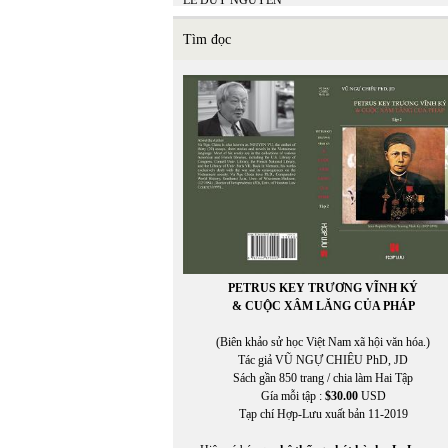
LÊ DUY NGUYÊN
LÊ GIANG TRẦN
lê hữu
Tìm đọc
LÊ LAN THU
Lê Minh Hiền
LÊ MINH HIỂN
LÊ MINH NHỰT
LÊ MINH PHONG
Lê Ngân Hằng
Lê Nguyệt Minh
Lê Nho Quế Sơn
Le Nouvel Observateur
LE PAYS
Lê Phong Quan
LÊ QUỲNH MAI
LÊ THÁNH THƯ
PETRUS KEY TRƯƠNG VĨNH KÝ
Lê Thị Dương
& CUỘC XÂM LĂNG CỦA PHÁP
LÊ THỊ HUỆ
LÊ THỊ THẤM VÂN
(Biên khảo sử học Việt Nam xã hội văn hóa.)
Lê Thị Thanh Thảo
Tác giả VŨ NGỰ CHIÊU PhD, JD
Lê Thị Thanh Thảo chuyển ngữ
Sách gần 850 trang / chia làm Hai Tập
LÊ THỜI TÂN
Gía mỗi tập :
$30.00
USD
LÊ TRÀ MY
Tạp chí Hợp-Lưu xuất bản 11-2019
LÊ VĂN HIẾU
Lê Văn Khoa