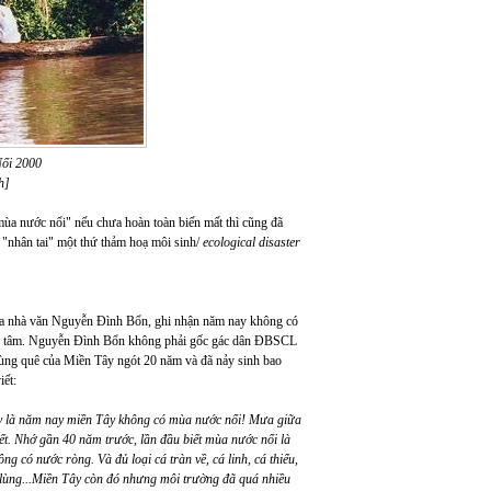
Nổi 2000
h]
a nước nổi" nếu chưa hoàn toàn biến mất thì cũng đã
à "nhân tai" một thứ thảm hoạ môi sinh/
ecological disaster
của nhà văn Nguyễn Đình Bổn, ghi nhận năm nay không có
an tâm. Nguyễn Đình Bổn không phải gốc gác dân ĐBSCL
vùng quê của Miền Tây ngót 20 năm và đã nảy sinh bao
iết:
Vậy là năm nay miền Tây không có mùa nước nổi! Mưa giữa
t. Nhớ gần 40 năm trước, lần đầu biết mùa nước nổi là
g có nước ròng. Và đủ loại cá tràn về, cá linh, cá thiểu,
ạ lùng...Miền Tây còn đó nhưng môi trường đã quá nhiều