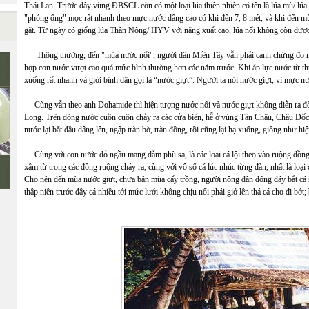
Thái Lan. Trước đây vùng ĐBSCL còn có một loại lúa thiên nhiên có tên là lúa mù/ lúa 
"phóng ống" mọc rất nhanh theo mực nước dâng cao có khi đến 7, 8 mét, và khi đến mùa
gặt. Từ ngày có giống lúa Thần Nông/ HYV với năng xuất cao, lúa nổi không còn được
Thông thường, đến "mùa nước nổi", người dân Miền Tây vẫn phải canh chừng đo mực
hợp con nước vượt cao quá mức bình thường hơn các năm trước. Khi áp lực nước từ thư
xuống rất nhanh và giới bình dân gọi là “nước giựt”. Người ta nói nước giựt, vì mực n
Cũng vẫn theo anh Dohamide thì hiện tượng nước nổi và nước giựt không diễn ra đồ
Long. Trên dòng nước cuồn cuộn chảy ra các cửa biển, hễ ở vùng Tân Châu, Châu Đốc
nước lại bắt đầu dâng lên, ngập tràn bờ, tràn đồng, rồi cũng lại hạ xuống, giống như hi
Cùng với con nước đỏ ngầu mang đẫm phù sa, là các loại cá lội theo vào ruộng đồng đ
xậm từ trong các đồng ruộng chảy ra, cùng với vô số cá lúc nhúc từng đàn, nhất là loại c
Cho nên đến mùa nước giựt, chưa bận mùa cấy trồng, người nông dân đóng đáy bắt cá s
thập niên trước đây cá nhiều tới mức lưới không chịu nổi phải giở lên thả cá cho đi bớt; 