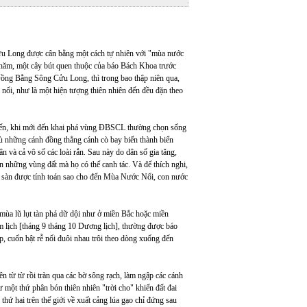
u Long được cân bằng một cách tự nhiên với "mùa nước
ăm, một cây bút quen thuộc của báo Bách Khoa trước
 Đồng Bằng Sông Cửu Long, thì trong bao thập niên qua,
nổi, như là một hiện tượng thiên nhiên đến đều đặn theo
iến, khi mới đến khai phá vùng ĐBSCL thường chọn sống
 dù những cánh đồng thẳng cánh cò bay biến thành biển
 và cả vô số các loài rắn. Sau này do dân số gia tăng,
n những vùng đất mà họ có thể canh tác. Và để thích nghi,
cột sàn được tính toán sao cho đến Mùa Nước Nổi, con nước
a lũ lụt tàn phá dữ dội như ở miền Bắc hoặc miền
lịch [tháng 9 tháng 10 Dương lịch], thường được báo
p, cuốn bật rễ nối đuôi nhau trôi theo dòng xuống đến
từ từ rồi tràn qua các bờ sông rạch, làm ngập các cánh
một thứ phân bón thiên nhiên "trời cho" khiến đất đai
 hai trên thế giới về xuất cảng lúa gạo chỉ đứng sau