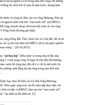
m lũ lụt hạ nguồn và rồi trong mùa khô cũng vẫn những
ở những hồ chứa tích từ mùa lũ năm trước, nhưng hiện
ên nhiên vô cùng kỳ diệu của con sông Mekong. Khi mà
 là nguyên nhân triệt tiêu "mùa nước nổi" nơi ĐBSCL.
Bốt cùng chuyển dòng/ diversion lấy nước từ con sông
õ Tòng Xuân đã từng ghi nhận:
 các vùng Đông Bắc Thái, Nam Lào và Cam Bốt, đã rút đi
ho các vụ lúa mùa khô nơi ĐBSCL đã bị sút giảm nghiêm
ho mùa màng.”
[26-10-2013]
hịu
"tai họa kép"
thiếu nước cả trong mùa lũ lẫn mùa
ảng 1.3 mét trong vòng 10 ngày là một điều bất thường.
mực nước hồ cũng thay đổi rất ít vì chỉ bị mất nước do
i cho những cánh đồng lúa lan rộng trong mùa khô trên
L.
onle Sap, theo đồ biểu của Uỷ Hội Sông Mekong /
2. Mưa ngày càng ít đi, mà hồ chứa đập thuỷ điện với
cho khỏi trơ đáy và ĐBSCL làm sao còn
"mùa nước nổi".
" của nhân tai lẫn thiên tai. [1]