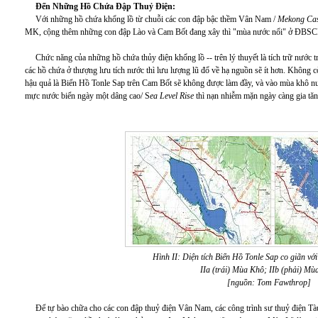
Đến Những Hồ Chứa Đập Thuỷ Điện:
Với những hồ chứa khổng lồ từ chuỗi các con đập bậc thềm Vân Nam /
Mekong Ca
MK, cộng thêm những con đập Lào và Cam Bốt đang xây thì "mùa nước nổi" ở ĐBSCL có
Chức năng của những hồ chứa thủy điện khổng lồ -- trên lý thuyết là tích trữ nước
các hồ chứa ở thượng lưu tích nước thì lưu lượng lũ đổ về hạ nguồn sẽ ít hơn. Không 
hậu quả là Biển Hồ Tonle Sap trên Cam Bốt sẽ không được làm đầy, và vào mùa khô n
mực nước biển ngày một dâng cao/ S
ea Level Rise
thì nạn nhiễm mặn ngày càng gia tăn
Hình II: Diện tích Biển Hồ Tonle Sap co giãn v
IIa (trái) Mùa Khô; IIb (phải) M
[nguồn: Tom Fawthrop]
Để tự bào chữa cho các con đập thuỷ điện Vân Nam, các công trình sư thuỷ điện Tàu 