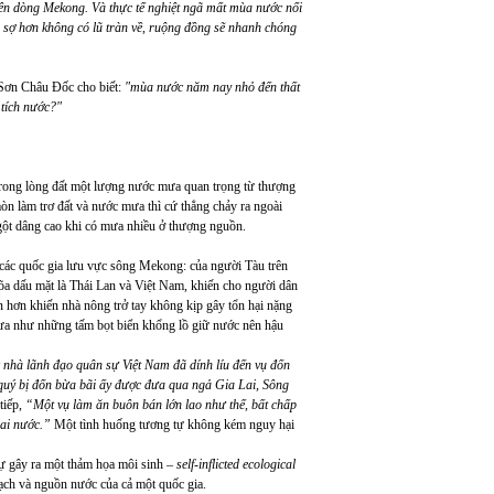
rên dòng Mekong. Và thực tế nghiệt ngã mất mùa nước nổi
 sợ hơn không có lũ tràn về, ruộng đồng sẽ nhanh chóng
Sơn Châu Đốc cho biết:
"mùa nước năm nay nhỏ đến thất
tích nước?"
trong lòng đất một lượng nước mưa quan trọng từ thượng
 làm trơ đất và nước mưa thì cứ thẳng chảy ra ngoài
gột dâng cao khi có mưa nhiều ở thượng nguồn.
 các quốc gia lưu vực sông Mekong: của người Tàu trên
 dấu mặt là Thái Lan và Việt Nam, khiến cho người dân
 hơn khiến nhà nông trở tay không kịp gây tổn hại nặng
a như những tấm bọt biển khổng lồ giữ nước nên hậu
nhà lãnh đạo quân sự Việt Nam đã dính líu đến vụ đốn
quý bị đốn bừa bãi ấy được đưa qua ngả Gia Lai, Sông
tiếp,
“Một vụ làm ăn buôn bán lớn lao như thế, bất chấp
hai nước.”
Một tình huống tương tự không kém nguy hại
 gây ra một thảm họa môi sinh –
self-inflicted ecological
rạch và nguồn nước của cả một quốc gia.