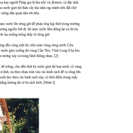
sạ hay người Pháp gọi là lúa nổi/
riz flottant
, có đặc tính
 nước giựt thì thân cây lúa nằm rạp mình trên đất chờ
 nông dân quan tâm tới nữa.
 nước lên từng giờ để phản ứng kịp thời trong trường
ợng nguồn bớt đi, thì mực nước liền đứng lại và rồi hạ
ước hạ xuống trông thấy rõ từng giờ.
ng đều cùng một lúc trên toàn vùng sông nước Cửu
 nước giựt xuống thì vùng Cần Thơ, Vĩnh Long ở hạ lưu
ện tượng xảy ra trong bình thông nhau. [2]
ẻ trứng, cho đến thời kỳ nước giựt thì loại nước cỏ vàng
á linh, ùa theo nhau tràn vào các kinh rạch để ra sông lớn.
uốt dọc theo các kinh rạch này, có thời điểm trong mấy
bằng không thì sẽ bị rách lưới. [Hình I]