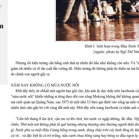
ữ:
m
Hình I: Sinh hoạt trong Mùa Nước 
[nguồn: photo by Ngô Thế Vin
Nhưng rồi hiện tượng cân bằng sinh thái tự nhiên đó hầu như không còn nữa. Và "mù
giảm rất nhiều cả về tần suất lẫn cường độ. Hiện tượng đó không phải do thiên tai mà l
do chính con người gây ra.
NĂM NAY KHÔNG CÓ MÙA NƯỚC NỔI
Mới đây thôi, từ eMail một người bạn gửi cho, khi anh ấy đọc thấy trên facebook 
"mùa nước nổi" khiến những ai từng theo dõi con sông Mekong không thể không qu
mà sinh quán tại Quảng Nam, sau 1975 từ tuổi nhỏ 13 theo gia đình vào sống tại một 
nhiêu tình cảm gắn bó với vùng đất mới này. Mới đây trên trang facebook cá nhân anh v
"Gần hết tháng 8 âm lịch, cậu em vợ lên chơi, hỏi nước có ngập không, lắc đầu. 
chiều. Nhớ một nơi không phải là quê hương nhưng thương như thương người thân thiế
gì. Nước phù sa miệt Hậu Giang bỗng trong xanh, dòng chảy trên các kinh lững lờ, khôn
cá vồ... và đặc biệt là cá trê trắng, nấu canh chua bông súng hay bông so đũa ngon l