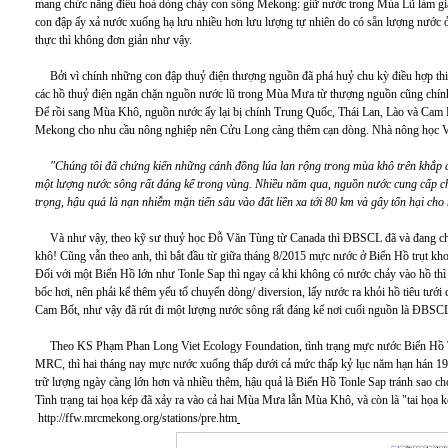
mang chức năng điều hoà dòng chảy con sông Mekong: giữ nước trong Mùa Lũ làm giả
con đập ấy xả nước xuống hạ lưu nhiều hơn lưu lượng tự nhiên do có sẵn lượng nước 
thực thì không đơn giản như vậy.
Bởi vì chính những con đập thuỷ điện thượng nguồn đã phá huỷ chu kỳ điều hợp thi
các hồ thuỷ điện ngăn chặn nguồn nước lũ trong Mùa Mưa từ thượng nguồn cũng chính
Để rồi sang Mùa Khô, nguồn nước ấy lại bị chính Trung Quốc, Thái Lan, Lào và Cam 
Mekong cho nhu cầu nông nghiệp nên Cửu Long càng thêm cạn dòng. Nhà nông học V
"Chúng tôi đã chứng kiến những cánh đồng lúa lan rộng trong mùa khô trên khắp
một lượng nước sông rất đáng kể trong vùng. Nhiều năm qua, nguồn nước cung cấp c
trọng, hậu quả là nạn nhiễm mặn tiến sâu vào đất liền xa tới 80 km và gây tổn hại c
Và như vậy, theo kỹ sư thuỷ học Đỗ Văn Tùng từ Canada thì ĐBSCL đã và đang c
khô! Cũng vẫn theo anh, thì bắt đầu từ giữa tháng 8/2015 mực nước ở Biển Hồ trụt kho
Đối với một Biển Hồ lớn như Tonle Sap thì ngay cả khi không có nước chảy vào hồ thì 
bốc hơi, nên phải kể thêm yếu tố chuyển dòng/ diversion, lấy nước ra khỏi hồ tiêu tướ
Cam Bốt, như vậy đã rút đi một lượng nước sông rất đáng kể nơi cuối nguồn là ĐBSC
Theo KS Phạm Phan Long Viet Ecology Foundation, tình trạng mực nước Biển Hồ T
MRC, thì hai tháng nay mực nước xuống thấp dưới cả mức thấp kỷ lục năm hạn hán 199
trữ lượng ngày càng lớn hơn và nhiều thêm, hậu quả là Biển Hồ Tonle Sap tránh sao 
Tình trạng tai họa kép đã xảy ra vào cả hai Mùa Mưa lẫn Mùa Khô, và còn là "tai họa kép
http://ffw.mrcmekong.org/stations/pre.htm