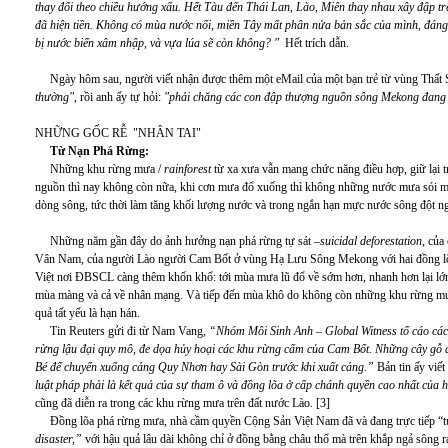
thay đổi theo chiều hướng xấu. Hết Tàu đến Thái Lan, Lào, Miên thay nhau xây đập t
đã hiện tiền. Không có mùa nước nổi, miền Tây mất phân nửa bản sắc của mình, đáng
bị nước biển xâm nhập, và vựa lúa sẽ còn không? "
Hết trích dẫn.
Ngày hôm sau, người viết nhận được thêm một eMail của một bạn trẻ từ vùng Thất 
thường",
rồi anh ấy tự hỏi:
"phải chăng các con đập thượng nguồn sông Mekong đang 
NHỮNG GỐC RỄ "NHÂN TAI"
Từ Nạn Phá Rừng:
Những khu rừng mưa /
rainforest
từ xa xưa vẫn mang chức năng điều hợp, giữ lại 
nguồn thì nay không còn nữa, khi cơn mưa đổ xuống thì không những nước mưa sói mòn
dòng sông, tức thời làm tăng khối lượng nước và trong ngắn hạn mực nước sông đột n
Những năm gần đây do ảnh hưởng nạn phá rừng tự sát –
suicidal deforestation
, của
Vân Nam, của người Lào người Cam Bốt ở vùng Hạ Lưu Sông Mekong với hai đồng lõa
Việt nơi ĐBSCL càng thêm khốn khổ: tới mùa mưa lũ đổ về sớm hơn, nhanh hơn lại lớn
mùa màng và cả về nhân mạng. Và tiếp đến mùa khô do không còn những khu rừng mư
quả tất yếu là hạn hán.
Tin Reuters gửi đi từ Nam Vang,
“Nhóm Môi Sinh Anh – Global Witness tố cáo các 
rừng lậu đại quy mô, đe dọa hủy hoại các khu rừng cấm của Cam Bốt. Những cây gỗ 
Bé để chuyển xuống cảng Quy Nhơn hay Sài Gòn trước khi xuất cảng.”
Bản tin ấy viết 
luật pháp phải là kết quả của sự tham ô và đồng lõa ở cấp chánh quyền cao nhất của 
cũng đã diễn ra trong các khu rừng mưa trên đất nước Lào. [3]
Đồng lõa phá rừng mưa, nhà cầm quyền Cộng Sản Việt Nam đã và đang trực tiếp “tự
disaster,”
với hậu quả lâu dài không chỉ ở đồng bằng châu thổ mà trên khắp ngả sông 