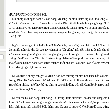
MÙA NƯỚC NỔI NƠI ĐBSCL
Như nhịp điệu ngàn năm của con sông Mekong, hệ sinh thái vùng châu thổ sông Cử
nổi" và "mùa nước giựt". Theo anh Dohamide Đỗ Hải Minh, một học giả gốc người Ch
1975, sinh ra và lớn lên ở miệt Hậu Giang Châu Đốc rất am tường về hệ sinh thái của
người dân Miền Tây đã quen sống với nạn ngập lụt hàng năm, hay còn gọi là mùa nước 
chu kỳ. [2]
Ngày xưa, cũng chỉ cách đây hơn 300 năm thôi, các thế hệ tiền nhân thời kỳ Nam T
lập nghiệp trên các khu đất cao hay còn gọi là “đất giồng” nên đến mùa nước nổi, cho
nước mênh mông, nhưng các khu đất giồng này vẫn là vùng cư trú an toàn cho người dân
không còn đủ các khu "đất giồng" nên những di dân mới tới phải chọn định cư ngay trê
nhà cửa dọc hai bên sông rạch được cất theo kiểu nhà sàn, với chiều cao của các cây 
đổ về không ngập lụt đến sàn nhà.
Mùa Nước Nổi hay còn gọi là Mùa Nước Lên thường rất hiền hoà khác hẳn với các mù
Trung. Dấu hiệu "mùa nước nổi" tại vùng ĐBSCL chủ yếu là vào khoảng tháng tám Âm 
trước bằng những "giề" hay bè lục bình từ các cánh đồng trên đất Cam Bốt bị nước ngậ
phần đất Nam Việt Nam. [2]
Mực nước hai con sông Tiền sông Hậu trong "mùa nước nổi" có đặc tính dâng cao lên 
đồng. Nước lũ có công dụng không chỉ rửa đất rửa phèn mà còn thêm lượng phù sa như 
thêm phần màu mỡ, biến ĐBSCL thành vựa lúa của cả nước và Việt Nam đã từng đứng thứ