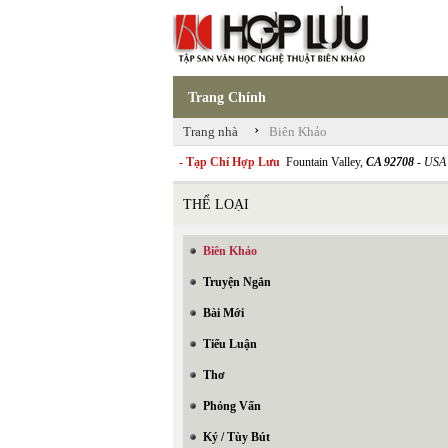
Trang Chính
›
Trang nhà
Biên Khảo
- Tạp Chí Hợp Lưu
Fountain Valley,
CA 92708
- USA
THỂ LOẠI
Biên Khảo
Truyện Ngắn
Bài Mới
Tiểu Luận
Thơ
Phỏng Vấn
Ký / Tùy Bút