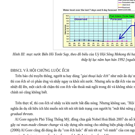
Hình III: mực nước Biển Hồ Tonle Sap, theo đồ biểu của Uỷ Hội Sông Mekong thì h
thấp kỷ lục năm hạn hán 1992 [ngu
ĐBSCL VÀ HỘI CHỨNG LUỘC ẾCH
Trên báo chí truyền thông, người ta hay dùng
"giai thoại luộc ếch"
như một ẩn dụ/ m
thì con ếch sẽ có phản ứng và nhẩy ngay ra khỏi nồi nước. Nhưng nếu ta đặt ếch vào mộ
nhiệt độ lên, một cách rất chậm thì con ếch vẫn thoải mái ngồi trong đó và không nhúc 
chính nó cũng không biết.
Trên thực tế, thì con ếch sẽ nhẩy ra khi nước bắt đầu nóng. Nhưng không sao,
"Hội
nghĩa ẩn dụ rất hữu ích khi muốn nói tới nói tới tình trạng con người bị
"mất khả năng 
gradual
threats
.
Al Gore nguyên Phó Tổng Thống Mỹ, đồng chia giải Nobel Hoà Bình 2007 do nỗ lực 
gây ra/
man-made climate change
và xây dựng nền móng cho những biện pháp chống lạ
(2006) Al Gore cũng đã dùng ẩn dụ "con ếch luộc" để nói tới sự "vô minh" của con ngư