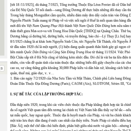
[tới 18 /11/1925], dù tháng 7/1925, Tổng trưởng Thuộc Địa Léon Perrier đã cử Dân 
của Đệ Nhị Quốc Tế nổi danh—sang Đông Dương để thực hiện những đổi thay cần thiết
Trong bảy tháng Monguillot cầm quyền, nhiều đám mây đen dấy cuộn tràn vào Đông Dươ
Nguyễn Phước Tuấn mang từ Pháp về và việc nối ngôi ở Huế là mối quan tâm hàng 
mới đổi tên
Việt Nam Quang Phục Hội
thành
Việt Nam Quốc Dân Đảng
hơn nửa năm t
thân thiết giưa Mat-scơ-va với Trung Hoa Dân Quốc [THDQ] tại Quảng Châu. Thứ ba
Dương bằng cả đường bộ, đường biển, và truyền thông, báo chí—Lý Thụy [Li Jui] h
8/1/1925 chẳng là ai khác hơn Nguyễn Sinh Côn, tức Nguyễn Tất Thành, rồi Nguyễn
từ đầu năm 1920 chỉ là một người, (1) hiện đang quấn quanh thân hình gày gò ngọn cờ 
liên minh
Quốc Dân Đảng
và
Cộng Sản Đảng Trung Hoa
từ tháng 11/1924. Việc Phó
Bội Châu sắp tới ở Hà Nội cũng sẽ không kém nhức đầu. Đó chỉ là vài ba tia lửa điện 
nhiên, còn vấn đề quán tính của toàn thuộc địa: những biến đổi giây chuyền của các ch
cao su, sự căng thẳng giữa khoảng 30,000 Pháp kiều và dân bản xứ, khoảng cách biệt n
quản, thuế má, giáo dục, v.. v…
1. Báo cáo ngày 7/2/1920 của Nha Sưu Tầm và Mật Thám, Chính phủ Liên bang Đông
Đoàn Dân Thuộc Địa Đông Dương (Paris); CAOM (Aix), SLOTFOM, Séries III, “Géné
I. SỰ BẾ TẮC CỦA LẬP TRƯỜNG HỢP TÁC:
Đầu thập niên 1920, trong khi các viên chức thuộc địa Pháp khẳng định hợp tác là chính
đa số người Việt quan tâm đến tương lai chính trị Việt Nam bắt đầu thấy sự bế tắc—
tại mẫu quốc, hay ngoại quốc. Thuộc địa là huyết mạch của Pháp, và vài ba chính khách, 
một trào lưu thực dân đang ở mức cao nhất của thủy triều. Nuớc Pháp có nhiều điều
[Bác Ái]; một thể chế dân chủ hiến định; phân biệt giữa nhà nước và giáo hội—nhưng 