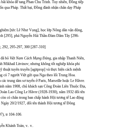
bãi khóa để tang Phan Chu Trinh. Tuy nhiên, Đồng tiếp
 trốn qua Pháp. Thất bại, Đồng đành nhận chân dạy Pháp
Nghiệm [tức Lê Như Vọng], học lớp Nông dân vận động,
 Minh [295], phá Nguyễn Hải Thần-Đàm Dâm Tây [296-
9, 292, 295-297, 300 [287-310]
, đã bỏ
Việt Nam Cách Mạng Đảng
, gia nhập Thanh Niên,
h Mikhail Litvinov; nhưng không tốt nghiệp khóa phi
huật tuyên truyền [agitprop] và thực hiện cách mệnh
g có 7 người Việt gửi qua Nga theo lối Trung Hoa.
ác trung tâm sơ tuyển ở Paris, Marseille hoặc Le Hâvre.
sinh năm 1908, chủ khách sạn Công Đoàn Liên Thuộc Địa,
Đoàn Lao Công Le Hâvre (1928-1930), năm 1932 đổi tên
òn có chân trong ban chấp hành Hội tương tế Lao động
Ngày 20/2/1927, đổi tên thành Hội tương tế Đông
7), tr 104-106.
n Khánh Toàn, v.. v..