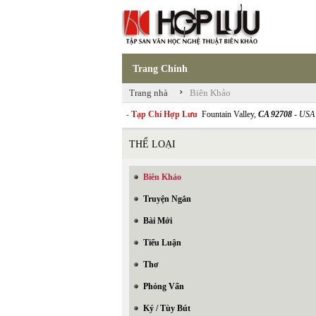
Trang Chính
›
Trang nhà
Biên Khảo
- Tạp Chí Hợp Lưu
Fountain Valley,
CA 92708
- USA
THỂ LOẠI
Biên Khảo
Truyện Ngắn
Bài Mới
Tiểu Luận
Thơ
Phỏng Vấn
Ký / Tùy Bút