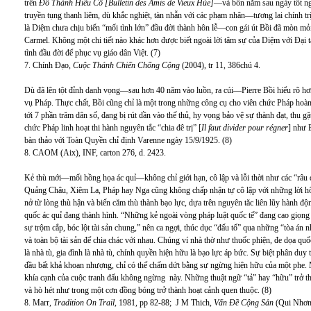
trên
Đô Thành Hiếu Cổ [Bulletin des Amis de Vieux Húe]
—và bốn năm sau ngày tốt ngh
truyền tụng thanh liêm, dù khắc nghiệt, tàn nhẫn với các phạm nhân—tương lai chính tr
là Diệm chưa chịu biến “mối tình lớn” đầu đời thành hôn lễ—con gái út Bồi đã mòn mỏi
Carmel. Không một chi tiết nào khác hơn được biết ngoài lời tâm sự của Diệm với Đại
tình đầu đời để phục vụ giáo dân Việt. (7)
7. Chính Đạo,
Cuộc Thánh Chiến Chống Cộng
(2004), tr 11, 386chú 4.
Dù đã lên tột đỉnh danh vọng—sau hơn 40 năm vào luồn, ra cúi—Pierre Bồi hiểu rõ hơn
vụ Pháp. Thực chất, Bồi cũng chỉ là một trong những công cụ cho viên chức Pháp hoàn t
tới 7 phần trăm dân số, đang bị rút dần vào thế thủ, hy vọng bảo vệ sự thành đạt, thu 
chức Pháp linh hoạt thi hành nguyên tắc “chia đê trị” [
Il faut divider pour régner
] như 
bàn thảo với Toàn Quyền chỉ định Varenne ngày 15/9/1925. (8)
8. CAOM (Aix), INF, carton 276, d. 2423.
Kẻ thù mới—mối hồng họa ác quỉ—không chỉ giới hạn, cô lập và lỗi thời như các “râu d
Quảng Châu, Xiêm La, Pháp hay Nga cũng không chấp nhận tự cô lập với những lời hô h
nở từ lòng thù hận và biến căm thù thành bạo lực, dựa trên nguyên tăc liên lũy hành độn
quốc ác quỉ đang thành hình. “Những kẻ ngoài vòng pháp luật quốc tế” đang cao giọng 
sự trộm cắp, bóc lột tài sản chung,” nên ca ngợi, thúc dục “đấu tố” qua những “tòa án 
và toàn bộ tài sản để chia chác với nhau. Chúng ví nhà thờ như thuốc phiện, đe dọa qu
là nhà tù, gia đình là nhà tù, chính quyền hiện hữu là bạo lực áp bức. Sự biệt phân duy t
đầu bất khả khoan nhượng, chỉ có thể chấm dứt bằng sự ngừng hiện hữu của một phe. Mọi
khía cạnh của cuộc tranh đấu không ngừng này. Những thuật ngữ “tả” hay “hữu” trở t
và hò hét như trong một cơn đồng bóng trở thành hoạt cảnh quen thuộc. (8)
8. Marr,
Tradition On Trail,
1981, pp 82-88; J M Thich,
Vấn Đề Cộng Sản
(Qui Nhơn