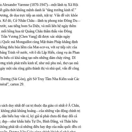
biểu Alexandre Varenne (1870-1947)—một lãnh tụ Xã Hội
 giữa thời không mệnh danh là “tăng trưởng kinh tế.”
ng, đe dọa trực tiếp an ninh, trật tự. Vấn đề sức khỏe
đầu. Kế đó, Cử Nhân Châu—lãnh tụ phong trào Đông Du
—
rước, sau tiếng bom Sa Diện, và mối liên hệ ngày thêm
, mối hồng họa từ Quảng Châu thẩm thấu vào Đông
ay Trần Vương [Chen Vang] đã được xác nhận ngày
 Ái Quốc mà Monguillot cùng Mật thám Pháp khẳng định
hồng thêu búa liềm của Mat-scơ-va, với sự tiếp sức của
 bảng Trinh về nước, với ô dù Lập Hiến, cùng vụ án Phan
tiêu biểu có khả năng tạo nên những đám cháy rừng. Dĩ
ương trình phát triển kinh tế, như mộ phu mỏ, thợ cạo mủ
gày một sâu rộng giữa thành thị và nhà quê, vấn đề công
 Dương (Sài Gòn), gửi Sở Truy Tầm Nha Kiểm soát Các
ral”, carton 29.
 sách duy nhất để cai trị thuộc địa giàu có nhất ở Á Châu,
nếu không phải khủng hoảng—của những vận động chính trị
dân biểu hay văn sĩ, ký giả tả phái chưa đủ thay đổi cả
 hay, đẹp—như khẩu hiệu Tự Do, Bình Đẳng, và Thân hữu
không phải tất cả những điều hay đẹp của mẫu quốc đều có