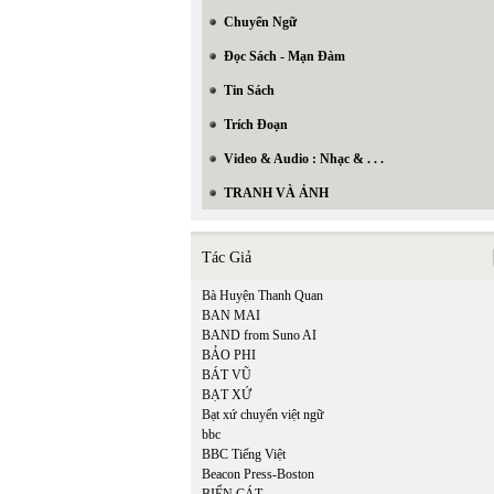
Chuyển Ngữ
Đọc Sách - Mạn Đàm
Tin Sách
Trích Đoạn
Video & Audio : Nhạc & . . .
TRANH VÀ ẢNH
Tác Giả
Bà Huyện Thanh Quan
BAN MAI
BAND from Suno AI
BẢO PHI
BÁT VŨ
BẠT XỨ
Bạt xứ chuyển việt ngữ
bbc
BBC Tiếng Việt
Beacon Press-Boston