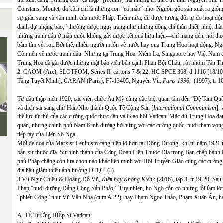
thể xuất cảng. Những con “cá mập” [réquins] mà những trí thức trẻ như Nguyễn Thế 
Constans, Moutet, đả kích chỉ là những con “cá mập” nhỏ. Nguồn gốc sản xuất ra giống
sự giàu sang và văn minh của nước Pháp. Thêm nữa, dù được tương đối tự do hoạt độn
danh dự nhặng báo,” thường được ngụy trang như những đồng chí thân thiết, nhiệt thàn
những tranh đấu ở mẫu quốc không gây được kết quả hữu hiệu—chỉ mang đến, nói theo
bầm tím vết roi. Bởi thế, nhiều người muốn về nước hay qua Trung Hoa hoạt động. N
Côn nên về nước tranh đấu. Nhưng tại Trung Hoa, Xiêm La, Singapore hay Việt Nam c
Trung Hoa đã gài được những mật báo viên bên cạnh Phan Bội Châu, rồi nhóm Tân Th
2. CAOM (Aix), SLOTFOM, Séries II, cartons 7 & 22; HC SPCE 368, d 1116 [18/10
Tăng Tuyết Minh]; CARAN (Paris), F7-13405; Nguyên Vũ,
Paris 1996,
(1997), tr 10
Từ đầu thập niên 1920, các viên chức Âu Mỹ cũng đặc biệt quan tâm đến “Đệ Tam Quố
và dịch sai sang chữ Hán/Nho thành Quốc Tế Cộng Sản [
International Communism
],
thế lực tử thù của các cường quốc thực dân và Giáo hội Vatican. Mặc dù Trung Hoa đa
quân, nhưng chính phủ Nam Kinh dường hờ hững với các cường quốc, nuôi tham vọng 
tiếp tay của Liên Sô Nga.
Mối đe dọa của Marxist-Leninism càng hiển lộ hơn tại Đông Dương, khi từ năm 1921 m
bản xứ thuộc địa. Sự hình thành của Công Đoàn Liên Thuộc Địa trong Ban chấp hành 
phủ Pháp chẳng còn lựa chọn nào khác liên minh với Hội Truyền Giáo cùng các cường 
địa hầu giảm thiểu ảnh hưởng ĐTQT. (3)
3 Vũ Ngự Chiêu & Hoàng Đỗ Vũ,
Kiện hay Không Kiện?
(2016), tập 3, tr 19-20. Sau
Pháp “nuôi dưỡng Đảng Cộng Sản Pháp.” Tuy nhiên, họ Ngô còn có những lỗi lầm lớn
“phiến Cộng” như Vũ Văn Nhạ (cụm A-22), hay Phạm Ngọc Thảo, Phạm Xuân Ẩn, hay
A. TỂ TưỚng HiỆp Sĩ Vatican: