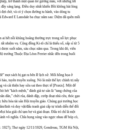
iệp, trở thành một quan trẻ gương mẫu, với những lời
ị đầy sáng lạng. Điều duy nhất khiến Bồi không hài lòng
 đợi chờ, và có ý chọn đường tu hành, vào dòng tu
 tá Edward E Lansdale ba chục năm sau: Diệm đã quên mối
 ai hết nỗi khủng hoảng thường trực trong nỗ lực phục
ất nhiệm vụ. Cộng đồng Ki-tô chỉ là thiểu số, sấp sỉ từ 5
gặt được suốt năm, sáu chục năm qua. Trong khi đó, viên
Bộ trưởng Thuộc Địa Léon Perrier nhắc đến trong buổi
ê” mọt sách bị gạt ra bên lề lịch sử. Mối hồng họa ở
ào, tuyên truyền xuông. Nó là một thế lực chính trị nẩy
g và cải thiện hay sửa sai theo thực tế [Praxis]. Một đế
hò hét “kách mệnh,” đánh giá tư sản là “tang chứng của
nhân dân,” chửi rủa, đánh đập, cướp đoạt nhà cửa, thóc gạo
ốc hữu hóa tài sản Hội truyền giáo. Chúng gọi trường học
âm/linh và duy vật/đấu tranh giai cấp tự trình diễn thế đối
 hòa giải chỉ tạm bợ và giai đoạn. Đấu trí chỉ là một
hành vô nghĩa. Chĩa họng súng vào ngực nhau để bóp cò,
: 1927); Thư ngày 12/11/1929, Gendreau, TGM Hà Nội,