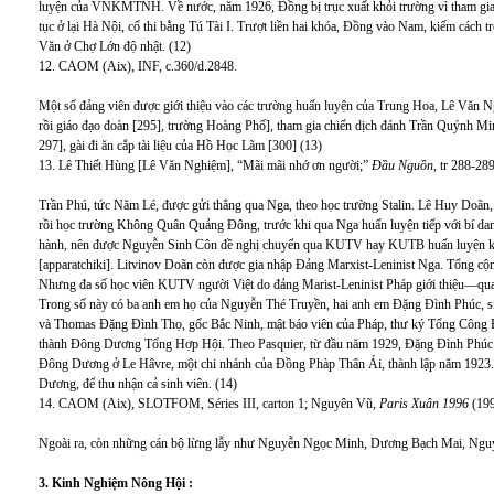
luyện của VNKMTNH. Về nước, năm 1926, Đồng bị trục xuất khỏi trường vì tham gia 
tục ở lại Hà Nội, cố thi bằng Tú Tài I. Trượt liền hai khóa, Đồng vào Nam, kiếm cách
Văn ở Chợ Lớn độ nhật. (12)
12. CAOM (Aix), INF, c.360/d.2848.
Một số đảng viên được giới thiệu vào các trường huấn luyện của Trung Hoa, Lê Văn 
rồi giáo đạo đoàn [295], trường Hoàng Phố], tham gia chiến dịch đánh Trần Quýnh
297], gài đi ăn cắp tài liệu của Hồ Học Lãm [300] (13)
13. Lê Thiết Hùng [Lê Văn Nghiệm], “Mãi mãi nhớ ơn người;”
Đầu Nguồn
, tr 288-28
Trần Phú, tức Năm Lé, được gửi thẳng qua Nga, theo học trường Stalin. Lê Huy Doãn
rồi học trường Không Quân Quảng Đông, trước khi qua Nga huấn luyện tiếp với bí dan
hành, nên được Nguyễn Sinh Côn đề nghị chuyển qua KUTV hay KUTB huấn luyện kỹ t
[apparatchiki]. Litvinov Doãn còn được gia nhập Đảng Marxist-Leninist Nga. Tổng cộn
Nhưng đa số học viên KUTV người Việt do đảng Marist-Leninist Pháp giới thiệu—qua c
Trong số này có ba anh em họ của Nguyễn Thé Truyền, hai anh em Đặng Đình Phúc, 
và Thomas Đặng Đình Thọ, gốc Bắc Ninh, mật báo viên của Pháp, thư ký Tổng Công 
thành Đông Dương Tổng Hợp Hội. Theo Pasquier, từ đầu năm 1929, Đặng Đình Phúc c
Đông Dương ở Le Hâvre, một chi nhánh của Đồng Phàp Thân Ái, thành lập năm 1923. 
Dương, để thu nhận cả sinh viên. (14)
14. CAOM (Aix), SLOTFOM, Séries III, carton 1; Nguyên Vũ,
Paris Xuân 1996
(199
Ngoài ra, còn những cán bộ lừng lẫy như Nguyễn Ngọc Minh, Dương Bạch Mai, Nguyễ
3. Kinh Nghiệm Nông Hội :