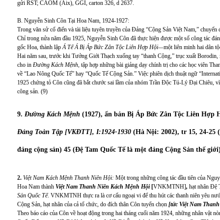
gửi RST; CAOM (Aix), GGI, carton 326, d 2637.
B. Nguyễn Sinh Côn Tại Hoa Nam, 1924-1927:
Trong văn sử cổ điển và tài liệu tuyên truyền của Đảng “Cộng Sản Việt Nam,” chuyến 
Chỉ trong nửa năm đầu 1925, Nguyễn Sinh Côn đã thực hiện được một số công tác đán
gốc Hoa, thành lập
Á Tế Á Bị Áp Bức Zân Tộc Liên Hợp Hội—
một liên minh hai dân tộ
Hai năm sau, trước khi Tưởng Giới Thạch xuống tay “thanh Cộng,” trục xuất Borodin,
cho in
Đường Kách Mệnh
, tập hợp những bài giảng dạy chính trị cho các học viên 
về “Lao Nông Quốc Tế” hay “Quốc Tế Cộng Sản.” Việc phiên dịch thuật ngữ “Intern
1925 chứng tỏ Côn cũng đã bắt chước sai lầm của nhóm Trần Độc Tú-Lý Đại Chiêu, v
công sản. (9)
9.
Đường Kách Mệnh
(1927), ấn bản Bị Áp Bức Zân Tộc Liên Hợp Hộ
Đảng Toàn Tập [VKĐTT], I:1924-1930
(Hà Nội: 2002), tr 15, 24-25
đảng cộng sản) 45 (Đệ Tam Quốc Tế là một đảng Cộng Sản thế giới)
2.
Việt Nam Kách Mệnh Thanh Niên Hội:
Một trong những công tác đầu tiên của Nguyễ
Hoa Nam thành
Việt Nam Thanh Niên Kách Mệnh Hội
[
VNKMTNH]
,
hạt nhân Đệ 
Sản Quốc Tế
.
VNKMTNH thực ra là cơ cấu ngoại vi để thu hút các thanh niên yêu nước
Cộng Sản, hạt nhân của cả tổ chức, do đích thân Côn tuyển chọn
[tức Việt Nam Thanh
Theo báo cáo của Côn về hoạt động trong hai tháng cuối năm 1924, những nhân vật