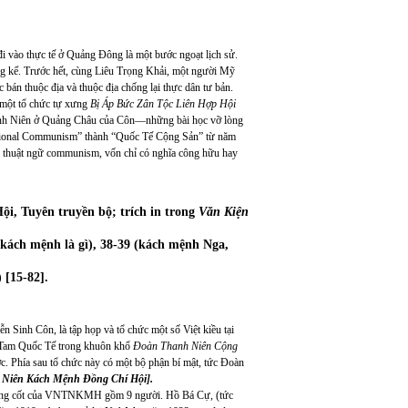
đi vào thực tế ở Quảng Đông là một bước ngoạt lịch sử.
g kể. Trước hết, cùng Liêu Trọng Khải, một người Mỹ
c bán thuộc địa và thuộc địa chống lại thực dân tư bản.
 một tổ chức tự xưng
Bị Áp Bức Zân Tộc Liên Hợp Hội
Thanh Niên ở Quảng Châu của Côn—những bài học vỡ lòng
ational Communism” thành “Quốc Tế Cộng Sản” từ năm
ì thuật ngữ communism, vốn chỉ có nghĩa công hữu hay
i, Tuyên truyền bộ; trích in trong
Văn Kiện
 (kách mệnh là gì), 38-39 (kách mệnh Nga,
 [15-82].
n Sinh Côn, là tập họp và tổ chức một số Việt kiều tại
Tam Quốc Tế trong khuôn khổ
Đoàn Thanh Niên Cộng
. Phía sau tổ chức này có một bộ phận bí mật, tức Đoàn
 Niên Kách Mệnh Đồng Chí Hội].
 nòng cốt của VNTNKMH gồm 9 người. Hồ Bá Cự, (tức