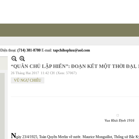
Điện thoại:
(714) 381-8780
E-mail:
tapchihopluu@aol.com
“QUÂN CHỦ LẬP HIẾN”: ĐOẠN KẾT MỘT THỜI ĐẠI, 1
26 Tháng Hai 2017
11:42 CH
(Xem: 57067)
VŨ NGỰ CHIÊU
Vua Khải Định 1916
N
gày 23/4/1925, Toàn Quyền Merlin về nước. Maurice Monguillot, Thống sứ Bắc Kỳ