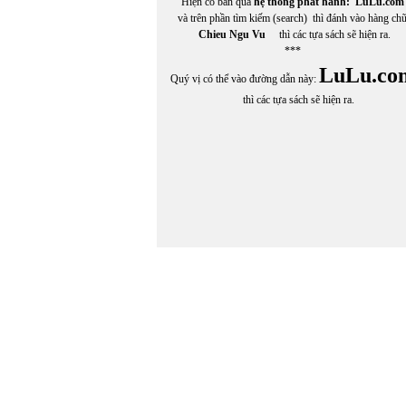
Hiện có bán qua
hệ thống phát hành:
LuLu.com
và trên phần tìm kiếm (search) thì đánh vào hàng ch
Chieu Ngu Vu
thì các tựa sách sẽ hiện ra.
***
LuLu.co
Quý vị có thể vào đường dẫn này:
thì các tựa sách sẽ hiện ra.