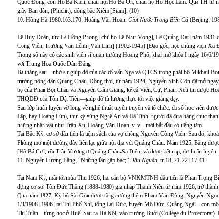
Quốc Đống, con Hồ Bá Kiên, cháu nội Hồ Bá Ôn, cháu họ Hồ Học Lãm. Qua TH từ nă
giây Ban đôn, (Phichit), đông bắc Xiêm [Siam]. (10)
10. Hồng Hà 1980:163,170; Hoàng Văn Hoan,
Giọt Nước Trong Biển Cả
(Beijing: 198
Lê Huy Doãn, tức Lê Hồng Phong [chú họ Lê Như Vọng], Lê Quảng Đạt [năm 1931 có
Công Viễn, Trương Văn Lễnh [Vân Lĩnh] (1902-1945) [Đạo gốc, học chủng viện Xã Đ
Trong số này có các sinh viên sĩ quan trường Hoàng Phố, khai mở khóa I ngày 16/6/
với Trung Hoa Quốc Dân Đảng
Ba tháng sau—nhờ sự giúp đỡ của các cố vấn Nga và QTCS trong phái bộ Mikhail B
trường nông dân Quảng Châu. Đồng thời, từ năm 1924, Nguyễn Sinh Côn đã mở ngay 
bộ của Phan Bội Châu và Nguyễn Cẩm Giàng, kể cả Viễn, Cự, Phan. Nếu tin được 
THQDĐ của Tôn Dật Tiên—giúp đỡ từ lương thực tới việc giảng dạy.
Sau lớp huấn luyện vỡ long về nghệ thuật tuyên truyền và tổ chức, đa số học viên đư
Lập, hay Hoàng Lùn), thư ký vùng Nghệ An và Hà Tĩnh. người đã đưa hàng chục tha
những nhân vật như Trần Xu, Hoàng Văn Hoan, v..v... mới bắt đầu có tiếng tăm.
Tại Bắc Kỳ, cơ sở đầu tiên là tiệm sách của vợ chồng Nguyễn Công Viễn. Sau đó, kh
Phòng mở một đường dây liên lạc giữa nội địa với Quảng Châu. Năm 1925, Bằng đượ
[Hồ Bá Cự], rồi Trần Vương ở Quảng Châu-Sa Diện, và được kết nạp, dự huấn luyện. 2 
11. Nguyễn Lương Bằng, “Những lần gặp bác;”
Đầu Nguồn
, tr 18, 21-22 [17-41]
Tại Nam Kỳ, mãi tới mùa Thu 1926, hai cán bộ VNKMTNH đầu tiên là Phan Trọng Bì
dựng cơ sở. Tôn Đức Thắng (1888-1980) gia nhập Thanh Niên từ năm 1926, trở thà
Qua năm 1927, Kỳ bộ Sài Gòn được tăng cường thêm Phạm Văn Đồng, Nguyễn Ngọc
1/3/1908 [1906] tại Thị Phố Nhì, tổng Lai Đức, huyện Mộ Đức, Quảng Ngãi—con một
Thị Tuần—từng học ở Huế. Sau ra Hà Nội, vào trường Bưởi (Collège du Protectorat)