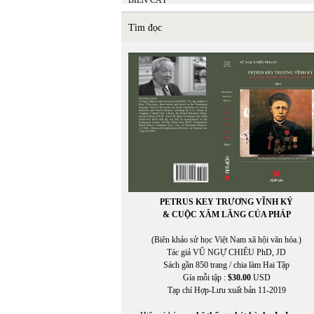
BIỂN CÁT
BÌNH ĐỊA MỘC
Bồ Tùng Linh
Tìm đọc
Brian Ascalon Roley
Bruno Corty
Bùi Hoàng Linh
BÙI HOẰNG VỊ
BÙI NGỌC KHÔI
Bùi Ngọc Khôi chuyển ngữ
Bùi Thanh Xuân
BÙI VĨNH PHÚC
PETRUS KEY TRƯƠNG VĨNH KÝ
& CUỘC XÂM LĂNG CỦA PHÁP
(Biên khảo sử học Việt Nam xã hội văn hóa.)
Tác giả VŨ NGỰ CHIÊU PhD, JD
Sách gần 850 trang / chia làm Hai Tập
Gía mỗi tập :
$30.00
USD
Tạp chí Hợp-Lưu xuất bản 11-2019