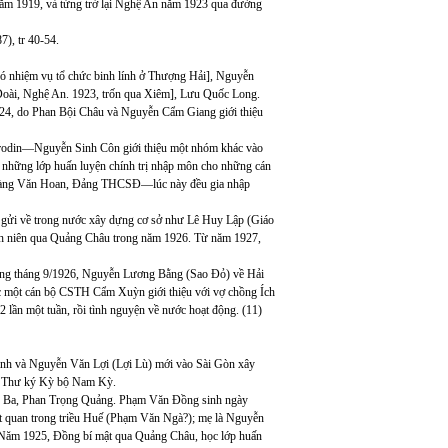
m 1919, và từng trở lại Nghệ An năm 1923 qua đường
7), tr 40-54.
 nhiệm vụ tổ chức binh lính ở Thượng Hải], Nguyễn
oài, Nghệ An. 1923, trốn qua Xiêm], Lưu Quốc Long.
1924, do Phan Bội Châu và Nguyễn Cẩm Giang giới thiệu
orodin—Nguyễn Sinh Côn giới thiệu một nhóm khác vào
những lớp huấn luyện chính trị nhập môn cho những cán
Hoàng Văn Hoan, Đảng THCSĐ—lúc này đều gia nhập
ợc gửi về trong nước xây dựng cơ sở như Lê Huy Lập (Giáo
nh niên qua Quảng Châu trong năm 1926. Từ năm 1927,
oảng tháng 9/1926, Nguyễn Lương Bằng (Sao Đỏ) về Hải
c một cán bộ CSTH Cẩm Xuỳn giới thiệu với vợ chồng Ích
lần một tuần, rồi tình nguyện về nước hoạt động. (11)
nh và Nguyễn Văn Lợi (Lợi Lù) mới vào Sài Gòn xây
nh Thư ký Kỳ bộ Nam Kỳ.
 Ba, Phan Trọng Quảng. Phạm Văn Đồng sinh ngày
 quan trong triều Huế (Phạm Văn Ngà?); mẹ là Nguyễn
. Năm 1925, Đồng bí mật qua Quảng Châu, học lớp huấn