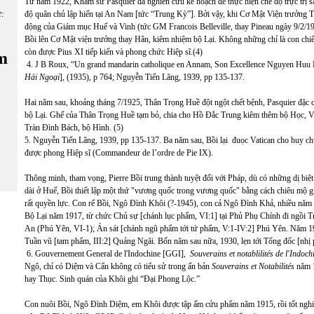
Từ năm 1922, Khâm sứ Pasquier đã nghiên cứu kế hoạch để thực hiện chế độ trực trị sâ
ữ:
độ quân chủ lập hiến tại An Nam [tức “Trung Kỳ”]. Bởi vậy, khi Cơ Mật Viện trưởng 
động của Giám mục Huế và Vinh (tức GM Francois Belleville, thay Pineau ngày 9/2/1
Bồi lên Cơ Mật viện trưởng thay Hân, kiêm nhiệm bộ Lại. Không những chỉ là con chiên
còn được Pius XI tiếp kiến và phong chức Hiệp sĩ.(4)
m
4. J B Roux, “Un grand mandarin catholique en Annam, Son Excellence Nguyen Huu 
Hải Ngoại
], (1935), p 764; Nguyễn Tiến Lãng, 1939, pp 135-137.
Hai năm sau, khoảng tháng 7/1925, Thân Trọng Huề đột ngột chết bệnh, Pasquier đặc c
bộ Lại. Ghế của Thân Trọng Huề tạm bỏ, chia cho Hồ Đắc Trung kiêm thêm bộ Học, 
Tràn Đình Bách, bộ Hình. (5)
5. Nguyễn Tiến Lãng, 1939, pp 135-137. Ba năm sau, Bồi lại đuọc Vatican cho huy ch
được phong Hiệp sĩ (Commandeur de l’ordre de Pie IX).
Thông minh, tham vọng, Pierre Bồi trung thành tuyệt đối với Pháp, dù có những dị biệ
dài ở Huế, Bồi thiết lập một thứ "vương quốc trong vương quốc" bằng cách chiêu mộ gi
rất quyền lực. Con rể Bồi, Ngô Đình Khôi (?-1945), con cả Ngô Đình Khả, nhiều năm
Bộ Lại năm 1917, từ chức Chủ sự [chánh lục phẩm, VI:1] tại Phủ Phụ Chính đi ngồi Tr
An (Phú Yên, VI-1); Án sát [chánh ngũ phẩm tới tứ phẩm, V:1-IV:2] Phú Yên. Năm 1
Tuần vũ [tam phẩm, III:2] Quảng Ngãi. Bốn năm sau nữa, 1930, lẹn tới Tổng đốc [nh
6. Gouvernement General de l'Indochine [GGI],
Souverains et notablilités de l'Indoch
Ngô, chỉ có Diệm và Cẩn không có tiểu sử trong ấn bản
Souverains et Notabilités
năm 1
hay Thục. Sinh quán của Khôi ghi “Đại Phong Lộc.”
Con nuôi Bồi, Ngô Đình Diệm, em Khôi được tập ấm cửu phẩm năm 1915, rồi tốt ngh