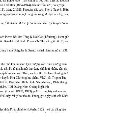
u sát hơn ở Huế—hay, chính trị học hơn, thiết lập một chế
Tôn Thất Hân (1854-1944) đến tuổi hồi hưu, do sự vận
911), tháng 2/1923, Pasquier đặc cách Pierre Nguyễn Hữu
 ngoan đạo, chủ một trang trại rộng lớn tại Cam Lộ, Bồi
Bai; ”
Bulletiin M.E.P.
[
Thành tích biểu Hội Truyền Giáo
ách Pierre Bồi làm Tổng lý Nội Các (Tể tướng), kiêm giữ
Võ Liêm thêm bộ Binh. Phạm Văn Thụ vẫn giữ bộ Hộ; và,
ương Saint Grégoire le Grand; và hai năm sau nữa, 1931,
t nho nhỏ khi thi hành lệnh thượng cấp. Suốt những năm
áo dân Ki-tô thành một thứ đảng chính trị không tên, dù
 núp bóng cha vợ ở Huế, sau khi Bồi lên làm Thượng thư
i huyện Phù Cát [tòng lục phẩm, VI:2]; rồi Tri phủ Tuy
920 lên Bố Chánh Bình Định. Sáu năm sau, 1926, thăng
ị phẩm, II:2] Quảng Nam-Quảng Ngãi. (6)
ine
. (Hanoi: IDEO, 1943), p 42. Trong bảy anh em họ
943 này. Vì lý do nào đó, không ghi ngày sinh của Khôi
iệp khóa Pháp chính ở Huế năm 1922—có bài đăng báo