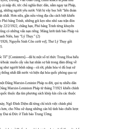
Truyền, Dương Văn Giáo cùng chính khách tả phái như
 cá mập đó, tức chủ nghĩa thực dân, nằm ngay tại Pháp,
g, những người yêu nước Việt bị vây bọc bởi “liên đoàn
h nhất. Hơn nữa, gần nửa vòng địa cầu cách biệt khiến
 Phó bảng Trinh, những gói kẹo nho nhỏ sau trận đòn
gày 22/2/1922, chẳng hạn, Phó bảng Trinh từng khuyên
ũng có những vấn nạn riêng. Màng lưới tình báo Pháp và
anh Niên, hay “Lý Thụy.” (2)
/1926, Nguyễn Sinh Côn cưới vợ]; Thư Lý Thụy gửi
5.
c Tế” [Comintern]—đã bị một số trí thức Trung Hoa hiểu
 và/hoặc muốn cấy sâu hạt nhân sợ hãi trong đám đông về
ng như người bệnh nặng—rã rời, phân hóa vì đủ loại sứ
thống nhất đất nước và hiện đại hóa quốc phòng qua sự
ột Đảng Marxist-Leninist Pháp ra đời, qui tụ nhiều dân
Đảng Marxist-Leninism Pháp từ tháng 7/1921 khiến chính
quốc thuộc địa tìm phương sách khép kín cửa các thuộc
 này, Ngô Đình Diệm đã từng chỉ trích việc chính phủ
 hơn, cho Nhu sử dụng những cán bộ tình báo chiến lược
 Đai tá Đức ở Tình báo Trung Ương.