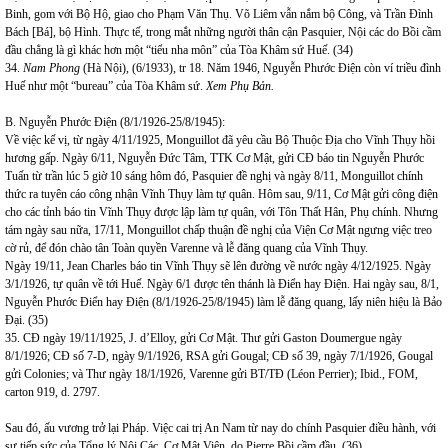
Binh, gom với Bộ Hộ, giao cho Phạm Văn Thụ. Võ Liêm vẫn nắm bộ Công, và Trần Đình
Bách [Bá], bộ Hình. Thực tế, trong mắt những người thân cận Pasquier, Nội các do Bồi cầm
đầu chẳng là gì khác hơn một “tiểu nha môn” của Tòa Khâm sứ Huế. (34)
34.
Nam Phong
(Hà Nội), (6/1933), tr 18. Năm 1946, Nguyễn Phước Điện còn ví triều đình
Huế như một “bureau” của Tòa Khâm sứ.
Xem Phụ Bản.
B. Nguyễn Phước Điện (8/1/1926-25/8/1945):
Về việc kế vị, từ ngày 4/11/1925, Monguillot đã yêu cầu Bộ Thuộc Địa cho Vĩnh Thụy hồi
hương gấp. Ngày 6/11, Nguyễn Đức Tâm, TTK Cơ Mật, gửi CĐ báo tin Nguyễn Phước
Tuấn từ trần lúc 5 giờ 10 sáng hôm đó, Pasquier đề nghị và ngày 8/11, Monguillot chính
thức ra tuyên cáo công nhận Vĩnh Thụy làm tự quân. Hôm sau, 9/11, Cơ Mật gửi công điện
cho các tỉnh báo tin Vĩnh Thụy được lập làm tự quân, với Tôn Thất Hân, Phụ chính. Nhưng
tám ngày sau nữa, 17/11, Monguillot chấp thuận đề nghị của Viện Cơ Mật ngưng việc treo
cờ rủ, để đón chào tân Toàn quyền Varenne và lễ đăng quang của Vĩnh Thụy.
Ngày 19/11, Jean Charles báo tin Vĩnh Thụy sẽ lên đường về nước ngày 4/12/1925. Ngày
3/1/1926, tự quân về tới Huế. Ngày 6/1 được tên thánh là Điển hay Điện. Hai ngày sau, 8/1,
Nguyễn Phước Điển hay Điện (8/1/1926-25/8/1945) làm lễ đăng quang, lấy niên hiệu là Bảo
Đại. (35)
35. CĐ ngày 19/11/1925, J. d’Elloy, gửi Cơ Mật. Thư gửi Gaston Doumergue ngày
8/1/1926; CĐ số 7-D, ngày 9/1/1926, RSA gửi Gougal; CĐ số 39, ngày 7/1/1926, Gougal
gửi Colonies; và Thư ngày 18/1/1926, Varenne gửi BT/TĐ (Léon Perrier); Ibid., FOM,
carton 919, d. 2797.
Sau đó, ấu vương trở lại Pháp. Việc cai trị An Nam từ nay do chính Pasquier điều hành, với
sự tiếp sức của Tổng lý Nội Các, Cơ Mật Viện, do Pierre Bồi cầm đầu. (36)