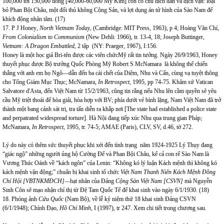
100,000 tới 150,000 đồng [40,000-60,000 Mỹ Kim] còn có chủ đích dân và địch vận: loại
bỏ Phan Bội Châu, một đối thủ không Cộng Sản, và lợi dụng án tử hình của Sào Nam để
khích động nhân tâm. (17)
17. P J Honey
, North Vietnam Today
, (Cambridge: MIT Press, 1963), p 4; Hoàng Văn Chí,
From Colonialism to Communism
(New Dehli: 1966), tr. 13-4, 18; Joseph Buttinger,
Vietnam: A Dragon Embattled,
2 tập (NY: Praeger, 1967), I:156.
Honey là một học giả Bri-tên được các viên chứcMỹ rất tin tưởng. Ngày 26/9/1963, Honey
thuyết phục được Bộ trưởng Quốc Phòng Mỹ Robert S McNamara là không thể chiến
thắng với anh em họ Ngô—dẫn đến ba cái chết của Diệm, Nhu và Cẩn, cùng vạ tuyệt thông
cho Tổng Giám Mục Thục; McNamara,
In Retrospect
, 1995, pp 74-75. Khâm sứ Vatican
Salvatore d'Asta, đến Việt Nam từ 15/2/1963, cũng tin rằng nếu Nhu lên cầm quyền sẽ yêu
cầu Mỹ triệt thoái để hòa giải, hòa hợp với BV; phía dưới vẻ bình lặng, Nam Việt Nam đã trở
thành một bang cảnh sát trị, tra tấn diễn ra khắp nơi [The state had established a police state
and perpatrated widespread torture]. Hà Nội đang tiếp xúc Nhu qua trung gian Pháp;
McNamara,
In Retrospect
, 1995, tr. 74-5; AMAE (Paris), CLV, SV, d.46, tờ 272.
Lý do này có thêm sức thuyết phục khi xét đến tình trạng năm 1924-1925 Lý Thụy đang
“giác ngộ” những người ủng hộ Cường Để và Phan Bội Châu, kể cả con rể Sào Nam là
Vương Thúc Oánh về “kách ngôn” của Lenin: “Không kó lý luận Kách mệnh thì không kó
kách mệnh vận động;” chuẩn bị khai sinh tổ chức
Việt Nam Thanh Niên Kách Mệnh Đồng
Chí Hội [VBTNKMĐCH]—
hạt nhân của Đảng
Cộng Sản Việt Nam [CSVN]
mà Nguyễn
Sinh Côn sẽ mạo nhận chỉ thị từ Đệ Tam Quốc Tế để khai sinh vào ngày 6/1/1930. (18)
18. Phóng ảnh
Cứu Quốc
(Nam Bộ), về lễ kỷ niệm thứ 18 khai sinh Đảng CSVN
(6/1/1948); Chính Đạo,
Hồ Chí Minh
, I (1997), tr 247. Xem chi tiết trong chương sau.