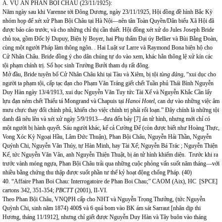
A. VỤ ÁN PHAN BỘI CHÂU (23/11/1925):
Năm ngày sau khi Varenne tới Đông Dương, ngày 23/11/1925, Hội đồng đề hình Bắc Kỳ
nhóm họp để xét xử Phan Bội Châu tại Hà Nội—nên tân Toàn Quyền/Dân biểu Xã Hội đã
được báo cáo trước, và cho những chỉ thị cần thiết. Hội đồng xét xử do Jules Joseph Bride
chủ tọa, gồm Đốc lý Dupuy, Biện lý Boyer, hai Phụ thẩm Đại úy Bellier và Bùi Bằng Đoàn,
cùng một người Pháp làm thông ngôn. . Hai Luật sư Larre và Raymond Bona biện hộ cho
Cử Nhân Châu. Bride đồng ý cho dân chúng tự do vào xem, khác hẳn thông lệ xử kín các
tội phạm chính trị. Số học sinh Trường Bưởi tham dụ rất đông.
Mở đầu, Bride tuyên bố Cử Nhân Châu khi tại Tàu và Xiêm, bị tội
tùng đảng,
“xui dục cho
người ta phạm tội, cấp tạc đạn cho Phạm Văn Tráng giết chết Tuần phủ Thái Bình Nguyễn
Duy Hàn ngày 13/4/1913, xui dục Nguyễn Văn Tuy tức Tài Xế và Nguyễn Khắc Cần lấy
lựu đạn ném chết Thiếu tá Mongrand và Chapuis tại
Hanoi Hotel
, can dự vào những việc âm
mưu chực thay đổi chính phủ, khiến cho việc chính trị phải rối loạn.” Đây chính là những tội
danh đã nêu lên và xét xử ngày 5/9/1913—đưa đến bảy [7] án tử hình, nhưng mới chỉ có
một người bị hành quyết. Sáu người khác, kể cả Cường Để (còn được biết như Hoàng Thực,
Vong Xóc Kỳ Ngoại Hầu,
Lâm Đức Thuận),
Phan Bội Châu, Nguyễn Hải Thần, Nguyễn
Quýnh Chi, Nguyễn Văn Thúy, tự Hàn Minh, hay Tài Xế; Nguyễn Bá Trác ; Nguyễn Thiện
Kế, tức Nguyễn Văn Vân, anh Nguyễn Thiện Thuật, bị án tử hình khiếm diện. Trước khi ra
trước vành móng ngựa, Phan Bội Châu trải qua những cuộc phỏng vấn suốt năm tháng—với
nhiều bằng chứng thu thập được suốt phần tư thế kỷ hoạt động chống Pháp. (40)
40. “Affaire Phan Boi Chau: Interrogatoire de Phan Boi Chau;” CAOM (Aix), HC [SPCE]
cartons 342, 351-354;
PBCTT
(2001), II-VI.
Theo Phan Bội Châu, VNQPH cấp cho NHT và Nguyễn Trọng Thưởng, (tức Nguyễn
Quỳnh Chi, sinh năm 1874) 400$ và 6 quả bom vào BK ám sát Sarraut [nhân dịp thi
Hương, tháng 11/1912], nhưng chỉ giết được Nguyễn Duy Hàn và Tây buôn vào tháng