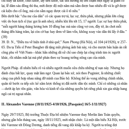
chỉ thấy tát khỏe, chửi khỏe, lấy tiền khỏe, sắc đòi hương hộ lên chậm một ngày lá giam cổ
lại, lễ dăm sáu đồng thì tha, mới được độ một năm mà sắm được bao nhiêu đồ và lo gỡ được
cái kiện cho cố ông, mà còn sắm ngay được cái ô tô nữa.”
Bên dưới bậc “cha mẹ của dân” có các quan trợ tá, lục sự, thừa phái, nhưng phần lớn công
việc do bọn tịch sĩ (tục gọi là anh nho), nhiều khi lên tới 15, 17 người. Lục sự hay thừa phái,
“mỗi người hàng tháng lương hơn 10 đồng bạc mà nào cũng vợ con, đầy tớ, ăn chơi mỗi
tháng đến hàng trăm, lại còn cờ bạc hay đem về làm vốn, không xoay vào dân thì lấy ở đâu.”
(39)
39. Đ. N., “Điều tra về hiện tình ở nhà quê;”
Nam Phong
(Hà Nội), số 104 (4/1926), tr 257-
65. Đa tạ Tiến sĩ Peter Baugher đã tặng một phóng ảnh bài này, và cho mượn bản luận án rất
công phu về Việt Nam—khác hẳn những dã sử chỉ sao chép lại công trình tim óc người
khác, rồi nhắm mắt lại mà phê phán theo sự hoang tưởng nông cạn của mình.
Người Pháp. dĩ nhiên hiểu rõ và nhiều người muốn sửa chữa những tệ nạn này. Nhưng họ
đành chịu bất lực, quay mặt làm ngơ. Quan lại bản xứ, nói theo Puginier, là những chiếc
càng cua phối hợp nhau nâng đỡ mình cua Bảo hộ. Không thể ảo vọng những chính nhân,
quân tử bước ra tiếp sức kẻ xâm lược thống trị đất nước dân tộc mình. Chỉ có những cá nhân
—dưới áp lực tôn giáo, văn hóa và kinh tế của những quyền lợi riêng phải xin gia nhập hang
ngũ cai trị ngoại nhân.
II. Alexandre Varenne (18/11/1925-
4/10/1926, [Pasquier] 16/5-1/11/1927)
Ngày 29/7/1925, Bộ trưởng Thuộc Địa bổ nhiệm Varenne thay Merlin làm Toàn quyền,
nhưng gần bốn tháng sau, ngày 18/11/1925, mới nhận chức. Là một dân biểu Xã Hội, trước
khi Varenne tới Đông Dương, danh tiếng đã vang dội khắp ba kỳ. Người ta trông đợi