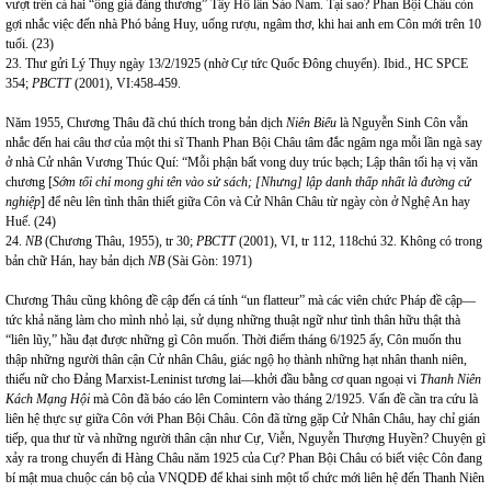
vượt trên cả hai “ông già đáng thương” Tây Hồ lẫn Sào Nam. Tại sao? Phan Bội Châu còn
gợi nhắc việc đến nhà Phó bảng Huy, uống rượu, ngâm thơ, khi hai anh em Côn mới trên 10
tuổi. (23)
23. Thư gửi Lý Thụy ngày 13/2/1925 (nhờ Cự tức Quốc Đông chuyển). Ibid., HC SPCE
354;
PBCTT
(2001), VI:458-459.
Năm 1955, Chương Thâu đã chú thích trong bản dịch
Niên Biểu
là Nguyễn Sinh Côn vẫn
nhắc đến hai câu thơ của một thi sĩ Thanh Phan Bội Châu tâm đắc ngâm nga mỗi lần ngà say
ở nhà Cử nhân Vương Thúc Quí: “Mỗi phận bất vong duy trúc bạch; Lập thân tối hạ vị văn
chương [
Sớm tối chỉ mong ghi tên vào sử sách; [Nhưng] lập danh thấp nhất là đường cử
nghiệp
] để nêu lên tình thân thiết giữa Côn và Cử Nhân Châu từ ngày còn ở Nghệ An hay
Huế. (24)
24.
NB
(Chương Thâu, 1955), tr 30;
PBCTT
(2001), VI, tr 112, 118chú 32. Không có trong
bản chữ Hán, hay bản dịch
NB
(Sài Gòn: 1971)
Chương Thâu cũng không đề cập đến cá tính “un flatteur” mà các viên chức Pháp đề cập—
tức khả năng làm cho mình nhỏ lại, sử dụng những thuật ngữ như tình thân hữu thật thà
“liên lũy,” hầu đạt được những gì Côn muốn. Thời điểm tháng 6/1925 ấy, Côn muốn thu
thập những người thân cận Cử nhân Châu, giác ngộ họ thành những hạt nhân thanh niên,
thiếu nữ cho Đảng Marxist-Leninist tương lai—khởi đầu bằng cơ quan ngoại vi
Thanh Niên
Kách Mạng Hội
mà Côn đã báo cáo lên Comintern vào tháng 2/1925. Vấn đề cần tra cứu là
liên hệ thực sự giữa Côn với Phan Bội Châu. Côn đã từng gặp Cử Nhân Châu, hay chỉ gián
tiếp, qua thư từ và những người thân cận như Cự, Viễn, Nguyễn Thượng Huyền? Chuyện gì
xảy ra trong chuyến đi Hàng Châu năm 1925 của Cự? Phan Bội Châu có biết việc Côn đang
bí mật mua chuộc cán bộ của VNQDĐ để khai sinh một tổ chức mới liên hệ đến Thanh Niên