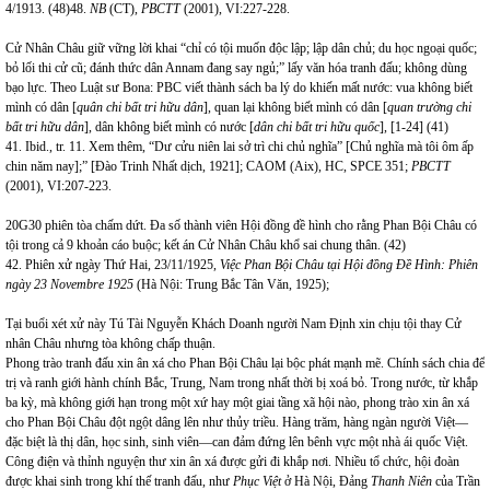
4/1913. (48)48.
NB
(CT),
PBCTT
(2001), VI:227-228.
Cử Nhân Châu giữ vững lời khai “chỉ có tội muốn độc lập; lập dân chủ; du học ngoại quốc;
bỏ lối thi cử cũ; đánh thức dân Annam đang say ngủ;” lấy văn hóa tranh đấu; không dùng
bạo lực. Theo Luật sư Bona: PBC viết thành sách ba lý do khiến mất nước: vua không biết
mình có dân
[
quân chi bất tri hữu dân
], quan lại không biết mình có dân
[
quan trường chi
bất tri hữu dân
], dân không biết mình có nước
[
dân chi bất tri hữu quốc
], [1-24] (41)
41. Ibid., tr. 11. Xem thêm, “Dư cửu niên lai sở trì chi chủ nghĩa” [Chủ nghĩa mà tôi ôm ấp
chin năm nay];” [Đào Trinh Nhất dịch, 1921]; CAOM (Aix), HC, SPCE 351;
PBCTT
(2001), VI:207-223.
20G30 phiên tòa chấm dứt. Đa số thành viên Hội đồng đề hình cho rằng Phan Bội Châu có
tội trong cả 9 khoản cáo buộc; kết án Cử Nhân Châu khổ sai chung thân. (42)
42. Phiên xử ngày Thứ Hai, 23/11/1925,
Việc Phan Bội Châu tại Hội đồng Đề Hình: Phiên
ngày 23 Novembre 1925
(Hà Nội: Trung Bắc Tân Văn, 1925);
Tại buổi xét xử này Tú Tài Nguyễn Khách Doanh người Nam Định xin chịu tội thay Cử
nhân Châu nhưng tòa không chấp thuận.
Phong trào tranh đấu xin ân xá cho Phan Bội Châu lại bộc phát mạnh mẽ. Chính sách chia để
trị và ranh giới hành chính Bắc, Trung, Nam trong nhất thời bị xoá bỏ. Trong nước, từ khắp
ba kỳ, mà không giới hạn trong một xứ hay một giai tầng xã hội nào, phong trào xin ân xá
cho Phan Bội Châu đột ngột dâng lên như thủy triều. Hàng trăm, hàng ngàn người Việt—
đặc biệt là thị dân, học sinh, sinh viên—can đảm đứng lên bênh vực một nhà ái quốc Việt.
Công điện và thỉnh nguyện thư xin ân xá được gửi đi khắp nơi. Nhiều tổ chức, hội đoàn
được khai sinh trong khí thế tranh đấu, như
Phục Việt
ở Hà Nội, Đảng
Thanh Niên
của Trần