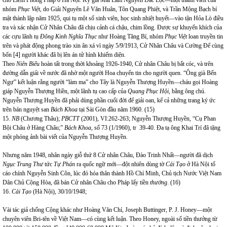
nhóm
Phục Việt
, do Giải Nguyên Lê Văn Huân, Tôn Quang Phiệt, và Trần Mộng Bạch bí
mật thành lập năm 1925, qui tụ một số sinh viên, học sinh nhiệt huyết—vào tận Hỏa Lò điều
tra và xác nhận Cử Nhân Châu đã chịu cảnh cá chậu, chim lồng. Được sự khuyến khích của
các cựu lãnh tụ
Đông Kinh Nghĩa Thục
như Hoàng Tăng Bí, nhóm
Phục Việt
loan truyền tin
trên và phát động phong trào xin ân xá vì ngày 5/9/1913, Cử Nhân Châu và Cường Để cùng
bốn [4] người khác đã bị lên án tử hình khiếm diện.
Theo
Niên Biểu
hoàn tất trong thời khoảng 1926-1940, Cử nhân Châu bị bắt cóc, và trên
đường dẫn giải về nước đã nhờ một người Hoa chuyển tin cho người quen. “Ông già Bến
Ngự” kết luận rằng người “làm ma” cho Tây là Nguyễn Thượng Huyền—cháu gọi Hoàng
giáp Nguyễn Thượng Hiền, một lãnh tụ cao cấp của
Quang Phục Hội,
bằng ông chú.
Nguyễn Thượng Huyền đã phải dùng phần cuối đời để giải oan, kể cả những trang ký ức
trên bán nguyệt san
Bách Khoa
tại Sài Gòn đầu năm 1960.
(15)
15.
NB
(Chương Thâu);
PBCTT
(2001), VI:262-263; Nguyễn Thượng Huyền, “Cụ Phan
Bội Châu ở Hàng Châu;”
Bách Khoa,
số 73 (1/1960), tr 39-40.
Đa tạ ông Khai Trí đã tặng
một phóng ảnh bài viết của Nguyễn Thượng Huyền.
Nhưng năm 1948, nhân ngày giỗ thứ 8 Cử nhân Châu, Đào Trinh Nhất—người đã dịch
Ngục Trung Thư
tức
Tự Phán
ra quốc ngữ mới—đột nhiên dùng tờ
Cải Tạo
ở Hà Nội tố
cáo chính Nguyễn Sinh Côn, lúc đó hóa thân thành Hồ Chí Minh, Chủ tịch Nước Việt Nam
Dân Chủ Cộng Hòa, đã bán Cử nhân Châu cho Pháp lấy tiền
thưởng
. (16)
16.
Cải Tạo
(Hà Nội), 30/10/1948;
Vài tác giả chống Cộng khác như Hoàng Văn Chí, Joseph Buttinger, P. J. Honey—một
chuyên viên Bri-tên về Việt Nam—có cùng kết luận. Theo Honey, ngoài số tiền thưởng từ