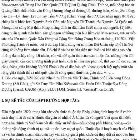
Mat-scơ-va với Trung Hoa Dân Quốc [THDQ] tại Quảng Châu. Thứ ba, mối hồng họa từ
Quảng Châu thẩm thấu vào Đông Dương bằng cả đường bộ, đường biển, và truyền thông,
báo chí—Lý Thụy [Li Jui] hay Trần Vương [Chen Vang] đã được xác nhận ngày 8/1/1925
chẳng là ai khác hơn Nguyễn Sinh Côn, tức Nguyễn Tất Thành, rồi Nguyễn Ái Quốc mà
Monguillot cùng Mật thám Pháp khẳng định từ đầu năm 1920 chỉ là một người, (1) hiện
đang quấn quanh thân hình gày gò ngọn cờ hồng thêu búa liềm của Mat-scơ-va, với sự tiếp
sức của liên minh
Quốc Dân Đảng
và
Cộng Sản Đảng Trung Hoa
từ tháng 11/1924. Việc
Phó bảng Trinh về nước, với ô dù Lập Hiến, cùng vụ án Phan Bội Châu sắp tới ở Hà Nội
cũng sẽ không kém nhức đầu. Đó chỉ là vài ba tia lửa điện tiêu biểu có khả năng tạo nên
những đám cháy rừng. Dĩ nhiên, còn vấn đề quán tính của toàn thuộc địa: những biến đổi
giây chuyền của các chương trình phát triển kinh tế, như mộ phu mỏ, thợ cạo mủ cao su, sự
căng thẳng giữa khoảng 30,000 Pháp kiều và dân bản xứ, khoảng cách biệt ngày một sâu
rộng giữa thành thị và nhà quê, vấn đề công quản, thuế má, giáo dục, v.. v…
1. Báo cáo ngày 7/2/1920 của Nha Sưu Tầm và Mật Thám, Chính phủ Liên bang Đông
Dương (Sài Gòn), gửi Sở Truy Tầm Nha Kiểm soát Các Đoàn Dân Thuộc Địa Đông
Dương (Paris); CAOM (Aix), SLOTFOM, Séries III, “Général”, carton 29.
I. SỰ BẾ TẮC CỦA LẬP TRƯỜNG HỢP TÁC:
Đầu thập niên 1920, trong khi các viên chức thuộc địa Pháp khẳng định hợp tác là chính
sách duy nhất để cai trị thuộc địa giàu có nhất ở Á Châu, đa số người Việt quan tâm đến
tương lai chính trị Việt Nam bắt đầu thấy sự bế tắc—nếu không phải khủng hoảng—của
những vận động chính trị tại mẫu quốc, hay ngoại quốc. Thuộc địa là huyết mạch của Pháp,
và vài ba chính khách, dân biểu hay văn sĩ, ký giả tả phái chưa đủ thay đổi cả một trào lưu
thực dân đang ở mức cao nhất của thủy triều. Nuớc Pháp có nhiều điều hay, đẹp—như khẩu