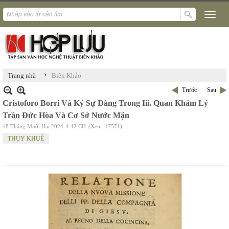
›
Trang nhà
Biên Khảo
Trước
Sau
Cristoforo Borri Và Ký Sự Đàng Trong Iii. Quan Khám Lý
Trần Đức Hòa Và Cơ Sở Nước Mặn
18 Tháng Mười Hai 2024
4:42 CH
(Xem: 17571)
THỤY KHUÊ