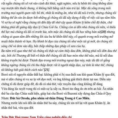
rất ngắn chúng tôi sẽ rơi vào cảnh đói khát, ngặt nghèo, nếu bị bệnh thì cũng không dám
vay mượn tiền thuốc thang, vì không biết bằng cách nào trả lại. Mặc dù sống trong môi
trường mọi người quen việc bố thí, nhất là miếng ăn, như tôi đã nói ở trên, nhưng chúng tôi
không thể ăn xin ăn được bởi những gì chúng tôi đã xây dựng ở đây về việc cải tạo tâm hồn.
Vì sợ họ sẽ nghĩ rằng chúng tôi đến đây để nhờ cậy quan Khám lý kiếm chỗ độ thân, chứ
không phải để giảng dậy đạo lý Chúa Giê-Su. Chẳng còn ai đến nhà chúng tôi nữa, vì thiếu
thế lực mà chúng tôi đã có trước kia, nên mặc dù chúng tôi đã học tiếng bản xứ
[20]
nhưng
chẳng ai quan tâm đến những lời của ba kẻ khốn khổ này, cô quạnh trong môi trường mê
muội thần thánh vô hạn. Họ khinh bỉ đạo của chúng tôi như một cái gì mới, do chúng tôi
sáng chế và đem vào đây, bất chấp những đạo pháp cổ xưa của họ
.
Ba năm trôi qua như thế và chúng tôi thật sự cảm thấy đau đớn, không phải nỗi đớn đau thể
xác, bởi chỉ Thượng đế biết rõ thân thể chúng tôi đã hao mòn như thế nào, mà là nỗi đau
không truyền bá được Thánh đạo trong môi trường ngoại đạo này, mặc dù đã cố gắng
không ngừng chúng tôi chỉ thu thập được rất ít người nhập đạo, sự tình là như thế, chúng
tôi không biết giải thích cách nào"
[21]
.
Borri nói rõ nguyên nhân thất bại: không phải vì bị xua đuổi sau khi quan Khám lý qua đời,
mà vì
dân chúng tỏ ra xa lạ với đạo mới
, và ông không giải thích được tại sao. Điều này
chứng tỏ dù được giúp đỡ, dù đã có nhà thờ, việc truyền đạo cũng không dễ dàng.
Vừa đúng lúc tuyệt vọng thì có một sự lạ xẩy ra, Borri tin rằng do ơn trên an bài: Ân nhân
thứ ba của đạo Chúa xuất hiện, giúp hai cha Borri và Buzomi xây dựng đạo Chúa ở Quy
Nhơn:
Đức bà Orsola, phu nhân sứ thần Đàng Trong ở Cao Miên.
Nhưng trước khi nói đến ân nhân thứ ba này, chúng tôi xin trở lại với quan Khám lý, ân
nhân thứ hai, vừa qua đời.
Trần Đức Hoà trong
Nam Triều công nghiệp diễn chí