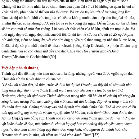
họ là không thể được vì họ đều là thiếp của sứ thần. Phu nhân lo ngại: Vậy tôi thì sao?
Chúng tôi trả lời: Phu nhân là vợ chính thức của quan đại sứ và bà không có quan hệ với ai
khác, vì vậy phu nhân có thể xin rửa tội được. Bà lớn dơ tay lên trời tỏ vẻ bằng lòng lắm.
Còn các thị nữ buồn khổ vô cùng, các cô kêu la không muốn làm thiếp cho ông đại sứ nữa,
vì như thế các cô sẽ không được rửa tội và sẽ bị xuống địa ngục. Để an ủi các cô, bà lớn hứa
sẽ tìm cho mỗi cô một tấm chồng. Lời cam kết chắc chắn của bà lớn, đánh tan mọi lo âu. Và
một ngày đẹp trời, ngày đẹp nhất của đời tôi,
tôi đã làm lễ rửa tội cho tất cả 25 người phụ
nữ xinh đẹp,
xiêm áo lộng lẫy, với các đức ông quyền quý tháp tùng, tại nhà thờ Nước Mặn,
đi đầu là đại sứ phu nhân, dưới tên thánh Orsola [tiếng Pháp là Ursule]. Sự kiện đó làm rạng
danh chúa, với
số con chiên
mở cửa cho đạo Chúa vào
Hội Truyền giáo ở Đàng
Trong
(Mission de Cochinchine)
[50]
.
Việc đập phá từ đường
Thành quả
đầu tiên này
kéo theo một cảnh lạ lùng: những người vừa được «giác ngộ» đạo
Chúa đối xử tàn tệ với đức tin cũ của họ:
"
Lễ rửa tội chấm dứt, cả đám rước về dinh bà đại sứ Orsola, tại đây đã có sẵn một nhà
tụng niệm đẹp, thờ một vị thánh
[Phật]
mà trước đây, khi còn mê tín, bà đã tôn thờ.
Bước vào, chúng tôi giải nước Thánh khắp nơi trong nhà, rồi bà lớn và các thị nữ tức giận
xông lại kéo tượng thần ném xuống đất một cách dữ dội lạ lùng, đập vỡ ra từng mảnh rồi
lấy chân dậm nát. Chúng tôi thay vào chỗ ấy một tấm hình Chúa Cứu Thế và các con chiên
mới quỳ xuống lạy, xưng tội và xin nguyện làm kẻ hầu hạ, vinh danh Chúa. Sau đó họ đeo
Agnus Dei
[51]
làm bằng sáp Thánh vào cổ, cùng với vòng thánh giá, mề đai, và những đồ
vật khác thuộc về đạo, mà chúng tôi cho và họ quý hơn cả những dây chuyền vàng, vòng
ngọc họ đeo. Sau chiến thắng quỷ thần, đọc xong kinh, nhà nguyện đã thánh hoá, cha
Buzome và tôi trở lại nhà, với niềm an ủi đã vinh danh Chuá
."
[52]