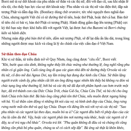
Borri mô tả sự dứt khoát của phu nhân sứ thần và các thị nữ, đối với đạo cũ, sau khi nhận lễ
rửa tội, cho thấy bạo lực của sự dứt khoát này: Phu nhân và các thị nữ vào điện thờ, đập nát
tượng Phật và dẫm đạp lên. (Bonifacy dùng chữ
oratoire
, tức
nhà nguyện
theo nghiã đạo
Chúa, nhưng người Việt chỉ có
từ đường
thờ tổ tiên, hoặc thờ Phật, hoặc thờ cả hai. Bàn thờ
tổ tiên chỉ có bài vị, bàn thờ Phật có tượng Phật). Hành động giẵm đạp lên tượng [Phật] cực
kỳ thô bạo này thực khó hiểu đối với người Việt, lại được
hai cha Buzomi và Borri chứng
kiến
và hãnh diện.
Nhưng màn
đập phá bàn thờ tổ tiên, dẵm nát tượng Phật
, sẽ để lại dấu ấn lâu dài, trong lòng
những người được mục kích và cũng là lý do chính của việc cấm đạo ở Việt Nam.
Sứ thần theo đạo Chúa
Khi vị sứ thần, từ triều đình trở về Quy Nhơn, ông cũng được "cứu rỗi", Borri viết:
"Khi, bước qua cửa dinh, không nghe thấy lời chúc mừng như thường lệ, ông nghĩ rằng phu
nhân có gì giận ông. Cuối cùng ông đi qua các gian nhà đến từ đường thấy Orsola và các
thị nữ, cổ đeo mề đai Agnus Dei, tay lần tràng hạt đang đọc kinh cầu Chúa. Sứ thần lặng
người trước cảnh ấy, phu nhân cất lời xin ông đừng ngạc nhiên khi thấy bà không ra đón và
chúc tụng ông như thường lệ, bởi bà và các thị nữ đã đạt tới phẩm hạnh cao hơn trước một
bực, đã trở thành con của Đức Chúa Trời, chúa Giê-Su, Chúa Cứu Thế, và bà chỉ cho ông
hình Chúa trên bàn thờ. Bà bảo ông cũng phải tôn thờ Chúa, nếu muốn được ngang hàng
với bà. Vị sứ thần cảm động vì những lời nói của vợ, và hình ảnh đẹp của Chúa, ông rưng
rưng nước mắt tôn thờ và quỳ lạy Chúa. Đoạn rồi đứng lên nói với vợ và các thị nữ: "Sao
phu nhân và các ngươi lại theo đạo, muốn bỏ ta à? Các ngươi đều biết rõ phép đạo của các
cha là cấm đa thê. Vậy, hoặc các ngươi phải tìm nơi nương náu khác, hoặc các ngươi cứ ở
đây, ta sẽ trú ngụ chỗ khác". Orsola trả lời: "Phu quân không đi đâu cả và chúng tôi cũng
không cần phải bỏ phu quân, chúng ta sẽ có cách xếp đặt". Bà ứng xử thật là khôn khéo,