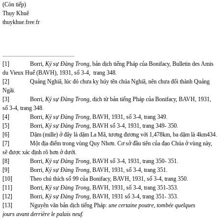
(Còn tiếp)
Thụy Khuê
thuykhue.free.fr
[1]
Borri,
Ký sự Đàng Trong
, bản dịch tiếng Pháp của Bonifacy, Bulletin des Amis
du Vieux Huế (BAVH), 1931, số 3-4, trang 348.
[2]
Quảng Nghiã, lúc đó chưa kỵ húy tên chúa Nghiã, nên chưa đổi thành Quảng
Ngãi.
[3]
Borri,
Ký sự Đàng Trong,
dịch từ bản tiếng Pháp của Bonifacy, BAVH, 1931,
số 3-4, trang 348.
[4]
Borri,
Ký sự Đàng Trong,
BAVH, 1931, số 3-4, trang 349.
[5]
Borri,
Ký sự Đàng Trong,
BAVH số 3-4, 1931, trang 349- 350.
[6]
Dặm (mille) ở đây là dặm La Mã, tương đương với 1,478km, ba dặm là 4km434.
[7]
Một địa điểm trong vùng Quy Nhơn. Cơ sở đầu tiên của đạo Chúa ở vùng này,
sẽ được xác định rõ hơn ở dưới.
[8]
Borri,
Ký sự Đàng Trong,
BAVH số 3-4, 1931, trang 350- 351.
[9]
Borri,
Ký sự Đàng Trong,
BAVH, 1931, số 3-4, trang 351.
[10]
Theo chú thích số 99 của Bonifacy, BAVH, 1931, số 3-4, trang 350.
[11]
Borri,
Ký sự Đàng Trong,
BAVH, 1931, số 3-4, trang 351-353.
[12]
Borri,
Ký sự Đàng Trong,
BAVH, 1931 số 3-4, trang 351-
353.
[13]
Nguyên văn bản dịch tiếng Pháp:
une certaine poutre, tombée quelques
jours
avant derrière le palais neuf.