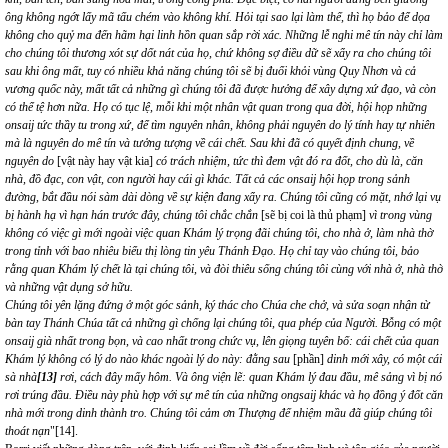
ông không ngớt lấy mã tấu chém vào không khí. Hỏi tại sao lại làm thế, thì họ bảo để dọa
không cho quỷ ma đến hãm hại linh hồn quan sắp rời xác. Những lễ nghi mê tín này chỉ làm
cho chúng tôi thương xót sự dốt nát của họ, chứ không sợ điều dữ sẽ xẩy ra cho chúng tôi
sau khi ông mất, tuy có nhiều khả năng chúng tôi sẽ bị đuổi khỏi vùng Quy Nhơn và cả
vương quốc này, mất tất cả những gì chúng tôi đã được hưởng để xây dựng xứ đạo, và còn
có thể tệ hơn nữa. Họ có tục lệ, mỗi khi một nhân vật quan trong qua đời, hội họp những
onsaij tức thầy tu trong xứ, để tìm nguyên nhân, không phải nguyên do lý tính hay tự nhiên
mà là nguyên do mê tín và tưởng tượng về cái chết. Sau khi đã có quyết định chung, về
nguyên do
[vật này hay vật kia]
có trách nhiệm, tức thì đem vật đó ra đốt, cho dù là, căn
nhà, đồ đạc, con vật, con người hay cái gì khác. Tất cả các onsaij hội họp trong sảnh
đường, bắt đầu nói sàm dài dòng về sự kiện đang xẩy ra. Chúng tôi cũng có mặt, nhớ lại vụ
bị hành hạ vì hạn hán trước đây, chúng tôi chắc chắn
[sẽ bị coi là thủ phạm]
vì trong vùng
không có việc gì mới ngoài việc quan Khám lý trọng đãi chúng tôi, cho nhà ở, làm nhà thờ
trong tỉnh với bao nhiêu biểu thị lòng tin yêu Thánh Đạo. Họ chỉ tay vào chúng tôi, bảo
rằng quan Khám lý chết là tại chúng tôi, và đòi thiêu sống chúng tôi cùng với nhà ở, nhà thờ
và những vật dụng sở hữu.
Chúng tôi yên lặng đứng ở một góc sảnh, ký thác cho Chúa che chở, và sửa soạn nhận từ
bàn tay Thánh Chúa tất cả những gì chống lại chúng tôi, qua phép của Người. Bỗng có một
onsaij già nhất trong bọn, và cao nhất trong chức vụ, lên giọng tuyên bố: cái chết của quan
Khám lý không có lý do nào khác ngoài lý do này: đằng sau
[phần]
dinh mới xây, có một cái
sà nhà
[13]
rơi, cách đây mấy hôm. Và ông viện lẽ: quan Khám lý đau đầu, mê sảng vì bị nó
rơi trúng đầu. Điều này phù hợp với sự mê tín của những ongsaij khác và họ đồng ý đốt căn
nhà mới trong dinh thành tro. Chúng tôi cảm ơn Thượng đế nhiệm mầu đã giúp chúng tôi
thoát nạn
"
[14]
.