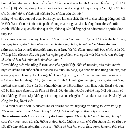
hình, để răn dọa các cô hầu thiếp của Sứ thần, nếu không kịp thời xin làm lễ rửa tội, để được
cứu rỗi
[19]
. Vì thế, không thể nói một cách khinh bỉ rằng "
Đàng Trong nơi mà Quỷ Ma bắt
chước hành động thánh thần để lừa bịp những dân tộc này".
Riêng về chi tiết: con trai quan Khám lý, sau khi cha chết, lên kế vị cha, không đúng với luật
lệ Việt Nam: Con trai bắt buộc phải để tang cha trong ba năm, không được dự việc triều
chính. Và khi vị quan đầu tỉnh qua đời, chính quyền không đợi ba năm mới cử người khác
thay thế.
Cuối cùng, câu văn sau đây, liên hệ tới "
năm, sáu trăm ông sãi"
, cần được giải thích:
"Trong
ba ngày liền người ta làm nhiều lễ hiến tế đủ loại, những lễ nghi với
sự tham dự của
năm, sáu trăm onsaij, tất cả đều mặc áo trắng,
hát hò, dâng rượu, giết bao nhiêu trâu bò.
Những bữa tiệc kéo dài, với gần hai ngàn quý khách, mỗi người một bàn nhỏ, như thường
lệ, trên để hơn hai trăm món ăn khác nhau."
Borri không biết mầu trắng là màu tang của người Việt. Nếu có tới
năm, sáu trăm người
mặc áo trắng
, thì chắc chắn là toàn bộ gia đình, họ hàng, gia nhân và lính tráng hầu cận, mặc
áo tang quan Khám lý. Họ không phải là những
onsaij,
vì sư mặc áo nâu hoặc áo vàng, và
sư không hát hò, dâng rượu, giết trâu bò. Số thực khách gần hai ngàn,
mỗi người một bàn,
mỗi bàn hơn hai trăm món ăn
, cũng khó tin, có thể Bonifacy dịch lầm, hoặc Borri viết quá.
Cả ba linh mục Buzomi, de Pina và Borri, đều dự hầu hết các buổi lễ này. Nỗi bất hạnh, cô
đơn, không tiền trợ cấp, không nơi nương tựa của các giáo sĩ, sau đám ma quan Khám lý, vô
cùng lớn lao, Borri viết:
"Gia đình quan Khám lý cho chúng tôi những con voi thật đẹp để chúng tôi cưỡi về Quy
Nhơn với những vinh dự mà chúng tôi được hưởng khi quan Khám lý còn sống
.
Đó là những vinh hạnh cuối cùng dưới bóng quan Khám lý
, bởi vì khi trở về, chúng tôi
cảm thấy hoàn toàn côi cút, không ai đoái hoài. Chẳng ai còn nhớ đến chúng tôi, số tiền trợ
cấp để sống không còn nữa, trong tay không có hơn hai mươi Écu, trong khoảng thời gian