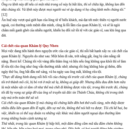
Ông ra lệnh này để nếu có một nhà trong số này bị bắt lửa, thì sẽ chữa kịp, không lan đến
nhà chúng tôi. Và lệnh này được mọi người vui vẻ áp dụng vì họ cũng kính mến chúng tôi
."
[12]
Ân huệ này vượt quá giới hạn của lòng tử tế hiếu khách, mà đạt tới mức thiên vị người nước
ngoài, coi thường sinh mệnh dân mình, cũng là lỗi lầm của quan Khám lý, và sẽ là ngòi
châm mối ganh ghét của nhiều người, khiến họ đối xử tồi tệ với các giáo sĩ, sau khi ông qua
đời.
Cái chết của quan Khám lý Quy Nhơn
Mọi việc đang tiến hành theo nguyện ước của các giáo sĩ, thì nỗi bất hạnh xẩy ra: cái chết của
quan Khám lý. Nguyên do như sau: Một hôm đi săn, trời nắng gắt, ông bị cảm nắng rất
nặng. Borri kể: Chúng tôi vội vàng đến thăm ông và liệu nếu ông không qua khỏi thì sẽ làm
lễ rửa tội cho ông như ông vẫn thường nhắc nhở; nhưng rồi ông không bảo gì thêm, đến
ngày thứ ba, ông bắt đầu mê sảng, và ba ngày sau ông mất, không rửa tội.
"Thực dễ dàng hình dung nỗi bối rối của chúng tôi trước cái chết của quan Khám lý, chúng
tôi trở thành mồ côi, bị bỏ rơi ở một xứ lạ, không ai giúp đỡ. Nhưng điều đau đớn hơn nữa
là một nhân vật có tầm cỡ như thế mà chết đi không được rửa tội; trong khi trước đó, chúng
tôi đã hy vọng sự giúp đỡ của ông sẽ truyền tải đức tin Thánh Chúa, không chỉ trong tỉnh
này mà trên toàn thể xứ sở
.
Cái chết của quan Khám lý mà chúng tôi chứng kiến đến hơi thở cuối cùng, nên thấy được
nhiều điều liên quan đến lễ nghi, đến sự mê tín, không thể nói hết ra được. Tôi chỉ kể hai, ba
việc, khiến ta có thể suy đoán ra những việc khác mà đám người ngoại đạo thường làm
trong những hoàn cảnh tương tự.
Thứ nhất, trong lúc quan Khám lý hấp hối, một đám đông cầm mã tấu đâm chém không
khí, bắn tên, bắn súng hoả mai, trong công phủ. Đặc biệt, có hai người đứng bên giường