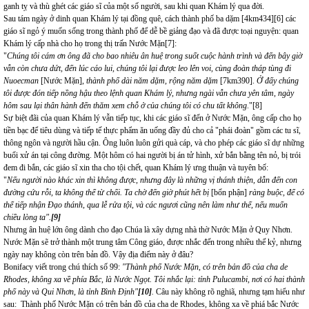
ganh tỵ và thù ghét các giáo sĩ của một số người, sau khi quan Khám lý qua đời.
Sau tám ngày ở dinh quan Khám lý tại đồng quê, cách thành phố ba dặm [4km434]
[6]
các
giáo sĩ ngỏ ý muốn sống trong thành phố để dễ bề giảng đạo và đã được toại nguyện: quan
Khám lý cấp nhà cho họ trong thị trấn Nước Mặn
[7]
:
"
Chúng tôi cám ơn ông đã cho bao nhiêu ân huệ trong suốt cuộc hành trình và đến bây giờ
vẫn còn chưa dứt, đến lúc cáo lui, chúng tôi lại được leo lên voi, cùng đoàn tháp tùng đi
Nuoecman
[Nước Mặn],
thành phố dài năm dặm, rộng năm dặm
[7km390].
Ở đấy chúng
tôi được đón tiếp nồng hậu theo lệnh quan Khám lý, nhưng ngài vẫn chưa yên tâm, ngày
hôm sau lại thân hành đến thăm xem chỗ ở của chúng tôi có chu tất không
."
[8]
Sự biệt đãi của quan Khám lý vẫn tiếp tục, khi các giáo sĩ đến ở Nước Mặn, ông cấp cho họ
tiền bạc để tiêu dùng và tiếp tế thực phẩm ăn uống đầy đủ cho cả "phái đoàn" gồm các tu sĩ,
thông ngôn và người hầu cận. Ông luôn luôn gửi quà cáp, và cho phép các giáo sĩ dự những
buổi xử án tại công đường. Một hôm có hai người bị án tử hình, xử bắn bằng tên nỏ, bị trói
đem đi bắn, các giáo sĩ xin tha cho tội chết, quan Khám lý ưng thuận và tuyên bố:
"
Nếu người nào khác xin thì không được, nhưng đây là những vị thánh thiện, dẫn đến con
đường cứu rỗi, ta không thể từ chối. Ta chờ đến giờ phút hết bị
[bổn phận]
ràng buộc, để có
thể tiếp nhận Đạo thánh, qua lễ rửa tội, và các ngươi cũng nên làm như thế, nếu muốn
chiều lòng ta".
[9]
Nhưng ân huệ lớn ông dành cho đạo Chúa là xây dựng nhà thờ Nước Mặn ở Quy Nhơn.
Nước Mặn sẽ trở thành một trung tâm Công giáo, được nhắc đến trong nhiều thế kỷ, nhưng
ngày nay không còn trên bản đồ. Vậy địa điểm này ở đâu?
Bonifacy viết trong chú thích số 99:
"Thành phố Nước Mặn, có trên bản đồ của cha de
Rhodes, không xa về phía Bắc, là Nước Ngọt. Tôi nhắc lại: tỉnh Pulucambi, nơi có hai thành
phố này và Qui Nhơn, là tỉnh Bình Định"
[10]
.
Câu này không rõ nghiã, nhưng tạm hiểu như
sau: Thành phố Nước Mặn có trên bản đồ của cha de Rhodes, không xa về phiá bắc Nước