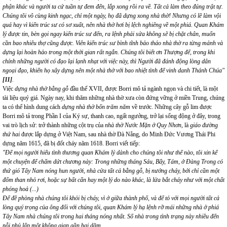
phận khác và người ta cứ tuần tự đem đến, lắp xong rồi ra về. Tất cả làm theo đúng trật tự.
Chúng tôi vô cùng kinh ngạc, chỉ một ngày, họ đã dựng xong nhà thờ! Nhưng có lẽ làm vội
quá hay vì kiến trúc sư có sơ xuất, nên nhà thờ hơi bị lệch nghiêng về một phiá. Quan Khám
lý được tin, bèn gọi ngay kiến trúc sư đến, ra lệnh phải sửa không sẽ bị chặt chân, muốn
cần bao nhiêu thợ cũng được. Viên kiến trúc sư bình tĩnh bảo tháo nhà thờ ra từng mảnh và
dựng lại hoàn hảo trong một thời gian rất ngắn. Chúng tôi biết ơn Thượng đế, trong khi
chính những người có đạo lại lạnh nhạt với việc này, thì Người đã đánh động lòng dân
ngoại đạo, khiến họ xây dựng nên một nhà thờ với bao nhiệt tình để vinh danh Thánh Chúa"
[11]
.
Việc
dựng nhà thờ bằng gỗ
đầu thế XVII, được Borri mô tả ngành ngọn và chi tiết, là một
tài liệu quý giá. Ngày nay, khi thăm những nhà thờ xưa còn đứng vững ở miền Trung, chúng
ta có thể hình dung cách
dựng nhà thờ bốn trăm năm
về trước. Những cây gỗ lim được
Borri mô tả trong Phần I của Ký sự, thanh cao, ngất ngưởng, trở lại sống động ở đây, trong
vai trò lịch sử: trở thành những cột trụ của
nhà thờ Nước Mặn ở Quy Nhơn
, là
giáo đường
thứ hai
được lắp dựng ở Việt Nam, sau nhà thờ Đà Nẵng, do Minh Đức Vương Thái Phi
dựng năm 1615, đã bị đốt cháy năm 1618. Borri viết tiếp:
"Để mọi người hiểu tình thương quan Khám lý dành cho chúng tôi như thế nào, tôi xin kể
một chuyện để chấm dứt chương này: Trong những tháng Sáu, Bẩy, Tám, ở Đàng Trong có
thứ gió Tây Nam nóng hun người, nhà cửa tất cả bằng gỗ, bị nướng cháy, bởi chỉ cần một
đốm than nhỏ rơi, hoặc sự bất cẩn hay một lý do nào khác, là lửa bắt cháy như với một chất
phóng hoả (...)
Để đề phòng nhà chúng tôi khỏi bị cháy, vì ở giữa thành phố, và để tỏ với mọi người tất cả
lòng quý trọng của ông đối với chúng tôi, quan Khám lý hạ lệnh rỡ mái những nhà ở phiá
Tây Nam nhà chúng tôi trong hai tháng nóng nhất. Số nhà trong tình trạng này nhiều đến
nỗi phủ lấp một không gian gần hai dặm.