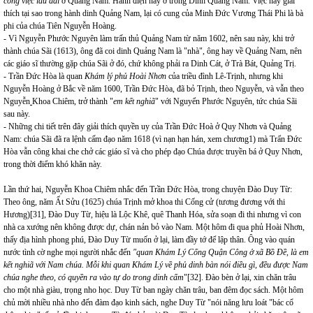
công việc lâu dài
ở Quảng Nam. Hành điện này ở trong Dinh Quảng Nam. Việc này giải
thích tại sao trong hành dinh Quảng Nam, lại có cung của Minh Đức Vương Thái Phi là bà
phi của chúa Tiên Nguyễn Hoàng.
- Vì Nguyễn Phước Nguyên làm trấn thủ Quảng Nam từ năm 1602, nên sau này, khi trở
thành chúa Sãi (1613), ông đã coi dinh Quảng Nam là "nhà", ông hay về Quảng Nam, nên
các giáo sĩ thường gặp chúa Sãi ở đó, chứ không phải ra Dinh Cát, ở Trà Bát, Quảng Trị.
- Trần Đức Hòa là quan
Khám lý phủ Hoài Nhơn
của triều đình Lê-Trịnh, nhưng khi
Nguyễn Hoàng ở Bắc về năm 1600, Trần Đức Hòa, đã bỏ Trịnh, theo Nguyễn, và vẫn theo
Nguyễn
Khoa Chiêm, trở thành "
em kết nghiã
" với Nguyển Phước Nguyên, tức chúa Sãi
sau này.
- Những chi tiết trên đây giải thích quyền uy của Trần Đức Hoà ở Quy Nhơn và Quảng
Nam: chúa Sãi đã ra lệnh cấm đạo năm 1618 (vì nạn hạn hán, xem chương1) mà Trẩn Đức
Hòa vẫn công khai che chở các giáo sĩ và cho phép đạo Chúa được truyền bá ở Quy Nhơn,
trong thời điểm khó khăn này.
Lần thứ hai, Nguyễn Khoa Chiêm nhắc đến Trần Đức Hòa, trong chuyện Đào Duy Từ:
Theo ông, năm Ất Sửu (1625) chúa Trịnh mở khoa thi Cống cử (tương đương với thi
Hương)
[31]
, Đào Duy Từ, hiệu là Lộc Khê, quê Thanh Hóa, sửa soạn đi thi nhưng vì con
nhà ca xướng nên không được dự, chán nản bỏ vào Nam. Một hôm đi qua phủ Hoài Nhơn,
thấy địa hình phong phú, Đào Duy Từ muốn ở lại, làm đầy tớ để lập thân. Ông vào quán
nước tình cờ nghe mọi người nhắc đến
"quan Khám Lý Cống Quận Công ở xã Bồ Đề, là em
kết nghiã với Nam chúa. Mỗi khi quan Khám Lý về phủ dinh bàn nói điều gì, đều được Nam
chúa nghe theo, có quyền ra vào tự do trong dinh cấm
"
[32]
. Đào bèn ở lại, xin chăn trâu
cho một nhà giàu, trọng nho học. Duy Từ ban ngày chăn trâu, ban đêm đọc sách. Một hôm
chủ mời nhiều nhà nho đến đàm đạo kinh sách, nghe Duy Từ "nói năng lưu loát "bác cổ