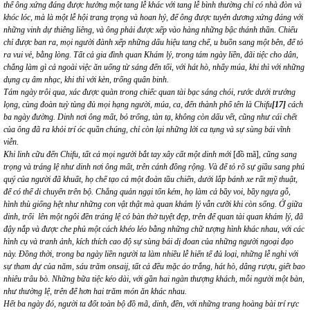
thế ông xứng đáng được hưởng một tang lễ khác với tang lễ bình thường chỉ có nhà đòn và
khóc lóc, mà là một lễ hội trang trọng và hoan hỷ, để ông được tuyên dương xứng đáng với
những vinh dự thiêng liêng, và ông phải được xếp vào hàng những bậc thánh thần. Chiếu
chỉ được ban ra, mọi người đành xếp những dấu hiệu tang chế, u buồn sang một bên, để tỏ
ra vui vẻ, bằng lòng. Tất cả gia đình quan Khám lý, trong tám ngày liền, đãi tiệc cho dân,
chẳng làm gì cả ngoài việc ăn uống từ sáng đến tối, với hát hò, nhẩy múa, khi thì với những
dụng cụ âm nhạc, khi thì với kèn, trống quân binh.
Tám ngày trôi qua, xác được quàn trong chiếc quan tài bạc sáng chói, rước dưới trướng
lọng, cùng đoàn tuỳ tùng đủ mọi hạng người, múa, ca, đến thành phố tên là Chifu
[17]
cách
ba ngày đường. Dinh nơi ông mất, bỏ trống, tàn tạ, không còn dấu vết, cũng như cái chết
của ông đã ra khỏi trí óc quần chúng, chỉ còn lại những lời ca tụng và sự sùng bái vĩnh
viễn.
Khi linh cữu đến Chifu, tất cả mọi người bắt tay xây cất một dinh mới
[đồ mã],
cũng sang
trọng và tráng lệ như dinh nơi ông mất, trên cánh đồng rộng. Và để tỏ rõ sự giầu sang phú
quý của người đã khuất, họ chế tạo cả một đoàn tầu chiến, dưới lắp bánh xe rất mỹ thuật,
để có thể di chuyển trên bộ. Chẳng quản ngại tốn kém, họ làm cả bầy voi, bầy ngựa gỗ,
hình thù giống hệt như những con vật thật mà quan khám lý vẫn cưỡi khi còn sống.
Ở giữa
dinh, trổi lên một ngôi đền tráng lệ có bàn thờ tuyệt đẹp, trên để quan tài quan khám lý, đã
đậy nắp và được che phủ một cách khéo léo bằng những chữ tượng hình khác nhau, với các
hình cụ và tranh ảnh, kích thích cao độ sự sùng bái dị đoan của những người ngoại đạo
này. Đồng thời, trong ba ngày liền người ta làm nhiều lễ hiến tế đủ loại, những lễ nghi với
sự tham dự của năm, sáu trăm onsaij, tất cả đều mặc áo trắng, hát hò, dâng rượu, giết bao
nhiêu trâu bò. Những bữa tiệc kéo dài, với gần hai ngàn thượng khách, mỗi người một bàn,
như thường lệ, trên để hơn hai trăm món ăn khác nhau.
Hết ba ngày đó, người ta đốt toàn bộ đồ mã, dinh, đền, với những trang hoàng bài trí rực