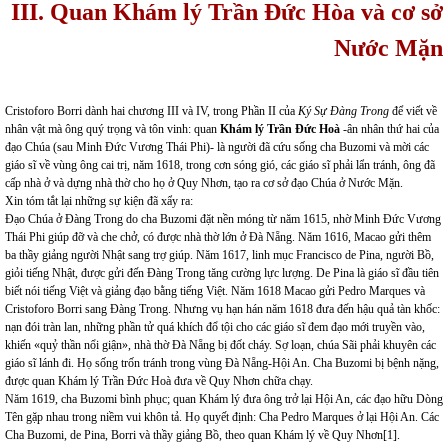
III. Quan Khám lý Trần Đức Hòa và cơ sở
Nước Mặn
Cristoforo Borri dành hai chương III và IV, trong Phần II của
Ký Sự Đàng Trong
để viết về
nhân vật mà ông quý trọng và tôn vinh: quan
Khám lý Trần Đức Hoà
-ân nhân thứ hai của
đạo Chúa (sau Minh Đức Vương Thái Phi)- là người đã cứu sống cha Buzomi và mời các
giáo sĩ về vùng ông cai trị, năm 1618, trong cơn sóng gió, các giáo sĩ phải lẩn tránh, ông đã
cấp nhà ở và dựng nhà thờ cho họ ở Quy Nhơn, tạo ra cơ sở đạo Chúa ở Nước Mặn.
Xin tóm tắt lại những sự kiện đã xẩy ra:
Đạo Chúa ở Đàng Trong do cha Buzomi đặt nền móng từ năm 1615, nhờ Minh Đức Vương
Thái Phi giúp đỡ và che chở, có được nhà thờ lớn ở Đà Nẵng. Năm 1616, Macao gửi thêm
ba thầy giảng người Nhật sang trợ giúp. Năm 1617, linh mục Francisco de Pina, người Bồ,
giỏi tiếng Nhật, được gửi đến Đàng Trong tăng cường lực lượng. De Pina là giáo sĩ đầu tiên
biết nói tiếng Việt và giảng đạo bằng tiếng Việt. Năm 1618 Macao gửi Pedro Marques và
Cristoforo Borri sang Đàng Trong. Nhưng vụ hạn hán năm 1618 đưa đến hậu quả tàn khốc:
nạn đói tràn lan, những phần tử quá khích đổ tội cho các giáo sĩ đem đạo mới truyền vào,
khiến «quỷ thần nổi giận», nhà thờ Đà Nẵng bị đốt cháy. Sợ loạn, chúa Sãi phải khuyên các
giáo sĩ lánh đi. Họ sống trốn tránh trong vùng Đà Nẵng-Hội An. Cha Buzomi bị bệnh nặng,
được quan Khám lý Trần Đức Hoà đưa về Quy Nhơn chữa chạy.
Năm 1619, cha Buzomi bình phục; quan Khám lý đưa ông trở lại Hội An, các đạo hữu Dòng
Tên gặp nhau trong niềm vui khôn tả. Họ quyết định: Cha Pedro Marques ở lại Hội An. Các
Cha Buzomi, de Pina, Borri và thầy giảng Bồ, theo quan Khám lý về Quy Nhơn
[1]
.