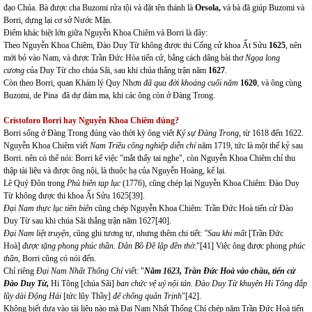
đạo Chúa. Bà được cha Buzomi rửa tội và đặt tên thánh là
Orsola,
và bà đã giúp Buzomi và
Borri, dựng lại cơ sở Nước Mặn.
Điểm khác biệt lớn giữa Nguyễn Khoa Chiêm và Borri là đây:
Theo Nguyễn Khoa Chiêm, Đào Duy Từ không được thi Cống cử khoa Ất Sửu
1625
, nên
mới bỏ vào Nam, và được Trần Đức Hòa tiến cử, bằng cách dâng bài thơ
Ngọa long
cương
của Duy Từ cho chúa Sãi, sau khi chúa thắng trận năm
1627
.
Còn theo Borri, quan Khám lý Quy Nhơn
đã qua đời khoảng cuối năm
1620
,
và ông cùng
Buzomi, de Pina đã dự đám ma, khi các ông còn ở Đàng Trong.
Cristoforo Borri hay Nguyễn Khoa Chiêm đúng?
Borri sống ở Đàng Trong đúng vào thời kỳ ông viết
Ký sự Đàng Trong,
từ 1618 đến 1622.
Nguyễn Khoa Chiêm viết
Nam Triều công nghiệp diễn chí
năm 1719, tức là một thế kỷ sau
Borri. nên có thể nói: Borri kể việc "mắt thấy tai nghe", còn Nguyễn Khoa Chiêm chỉ thu
thập tài liệu và được ông nội, là thuộc hạ của Nguyễn Hoàng, kể lại.
Lê Quý Đôn trong
Phủ biên tạp lục
(1776), cũng chép lại Nguyễn Khoa Chiêm: Đào Duy
Từ không được thi khoa Ất Sửu 1625
[39]
.
Đại Nam thực lục tiền biên
cũng chép Nguyễn Khoa Chiêm: Trần Đức Hoà tiến cử Đào
Duy Từ sau khi chúa Sãi thắng trận năm 1627
[40]
.
Đại Nam liệt truyện,
cũng ghi tương tự, nhưng thêm chi tiết:
"Sau khi mất
[Trần Đức
Hoà]
được tặng phong phúc thần. Dân Bồ Đề lập đền thờ
."
[41]
Việc ông được phong
phúc
thần
, Borri cũng có nói đến.
Chỉ riêng
Đại Nam Nhất Thống Chí
viết: "
Năm 1623, Trần Đức Hoà vào chầu, tiến cử
Đào Duy Từ,
Hi Tông [chúa Sãi]
ban chức vệ uý nội tán. Đào Duy Từ khuyên Hi Tông đắp
lũy dài Động Hải
[tức lũy Thầy]
để chống quân Trịnh
"
[42]
.
Không biết dựa vào tài liệu nào mà Đại Nam Nhất Thống Chí chép năm Trần Đức Hoà tiến