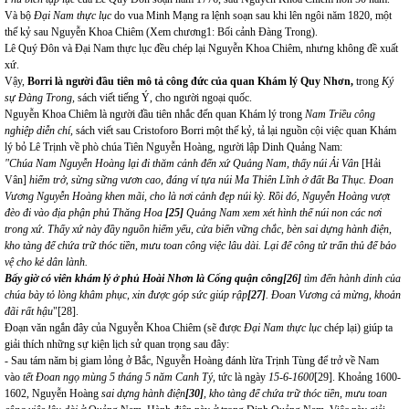
Và bộ
Đại Nam thực lục
do vua Minh Mạng ra lệnh soạn sau khi lên ngôi năm 1820, một
thế kỷ sau Nguyễn Khoa Chiêm (Xem chương1: Bối cảnh Đàng Trong).
Lê Quý Đôn và Đại Nam thực lục đều chép lại Nguyễn Khoa Chiêm, nhưng không đề xuất
xứ.
Vậy,
Borri là người đầu tiên mô tả công đức của quan Khám lý Quy Nhơn,
trong
Ký
sự Đàng Trong,
sách viết tiếng Ý, cho người ngoại quốc.
Nguyễn Khoa Chiêm là người đầu tiên nhắc đến quan Khám lý trong
Nam Triều công
nghiệp diễn chí,
sách viết sau Cristoforo Borri một thế kỷ, tả lại nguồn cội việc quan Khám
lý bỏ Lê Trịnh về phò chúa Tiên Nguyễn Hoàng, người lập Dinh Quảng Nam:
"Chúa Nam Nguyễn Hoàng lại đi thăm cảnh đến xứ Quảng Nam, thấy núi Ải Vân
[Hải
Vân]
hiểm trở, sừng sững vươn cao, đáng ví tựa núi Ma Thiên Lĩnh ở đất Ba Thục. Đoan
Vương Nguyễn Hoàng khen mãi, cho là nơi cảnh đẹp núi kỳ. Rồi đó, Nguyễn Hoàng vượt
đèo đi vào địa phận phủ Thăng Hoa
[25]
Quảng Nam xem xét hình thế núi non các nơi
trong xứ. Thấy xứ này đầy nguồn hiểm yếu, cửa biển vững chắc, bèn sai dựng hành điện,
kho tàng để chứa trữ thóc tiền, mưu toan công việc lâu dài. Lại để công tử trấn thủ để bảo
vệ cho kẻ dân lành.
Bấy giờ có viên khám lý ở phủ Hoài Nhơn là Cống quận công
[26]
tìm đến hành dinh của
chúa bày tỏ lòng khâm phục, xin được góp sức giúp rập
[27]
. Đoan Vương cả mừng, khoản
đãi rất hậu
"
[28]
.
Đoạn văn ngắn đây của Nguyễn Khoa Chiêm (sẽ được
Đại Nam thực lục
chép lại) giúp ta
giải thích những sự kiện lịch sử quan trọng sau đây:
- Sau tám năm bị giam lỏng ở Bắc, Nguyễn Hoàng đánh lừa Trịnh Tùng để trở về Nam
vào
tết Đoan ngọ mùng 5 tháng 5 năm Canh Tý,
tức là ngày
15-6-1600
[29]
. Khoảng 1600-
1602, Nguyễn Hoàng
sai dựng hành điện
[30]
, kho tàng để chứa trữ thóc tiền, mưu toan