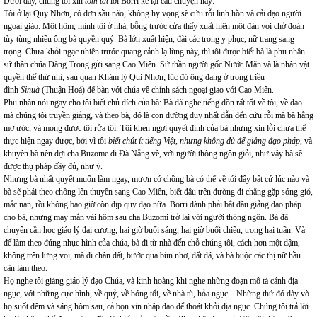
Dưới đây, chúng tôi xin
tóm tắt
lời Borri kể lại câu chuyện này:
Tôi ở lại Quy Nhơn, cô đơn sầu não, không hy vọng sẽ cứu rỗi linh hồn và cải đạo người
ngoại giáo. Một hôm, mình tôi ở nhà, bỗng trước cửa thấy xuất hiện một đàn voi chở đoàn
tùy tùng nhiều ông bà quyền quý. Bà lớn xuất hiện, đài các trong y phục, nữ trang sang
trọng. Chưa khỏi ngạc nhiên trước quang cảnh lạ lùng này, thì tôi được biết bà là phu nhân
sứ thần chúa Đàng Trong gửi sang Cao Miên. Sứ thần người gốc Nước Mặn và là nhân vật
quyền thế thứ nhì, sau quan Khám lý Qui Nhơn; lúc đó ông đang ở trong triều
đình
Sinuà
(Thuận Hoá) để bàn với chúa về chính sách ngoại giao với Cao Miên.
Phu nhân nói ngay cho tôi biết chủ đích của bà: Bà đã nghe tiếng đồn rất tốt về tôi, về đạo
mà chúng tôi truyền giảng, và theo bà, đó là con đường duy nhất dẫn đến cứu rỗi mà bà hằng
mơ ước, và mong được tôi rửa tội. Tôi khen ngợi quyết định của bà nhưng xin lỗi chưa thể
thực hiện ngay được, bởi vì tôi
biết chút ít tiếng Việt, nhưng không đủ để giảng đạo pháp
, và
khuyên bà nên đợi cha Buzome đi Đà Nẵng về, với người thông ngôn giỏi, như vậy bà sẽ
được thụ pháp đầy đủ, như ý.
Nhưng bà nhất quyết muốn làm ngay, mượn cớ chồng bà có thể về tới đây bất cứ lúc nào và
bà sẽ phải theo chồng lên thuyền sang Cao Miên, biết đâu trên đường đi chẳng gặp sóng gió,
mắc nạn, rồi không bao giờ còn dịp quy đạo nữa. Borri đành phải bắt đầu giảng đạo pháp
cho bà, nhưng may mắn vài hôm sau cha Buzomi trở lại với người thông ngôn. Bà đã
chuyên cần học giáo lý đại cương, hai giờ buổi sáng, hai giờ buổi chiều, trong hai tuần. Và
để làm theo đúng nhục hình của chúa, bà đi từ nhà đến chỗ chúng tôi, cách hơn một dậm,
không trên lưng voi, mà đi chân đất, bước qua bùn nhơ, đất đá, và bà buộc các thị nữ hầu
cận làm theo.
Họ nghe tôi giảng giáo lý đạo Chúa, và kinh hoàng khi nghe những đoạn mô tả cảnh địa
ngục, với những cực hình, về quỷ, về bóng tối, về nhà tù, hỏa ngục... Những thứ đó dày vò
họ suốt đêm và sáng hôm sau, cả bọn xin nhập đạo để thoát khỏi địa ngục. Chúng tôi trả lời