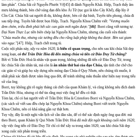
làm phản". Chúa Sãi cử Nguyễn Phước Vệ
[45]
đi đánh Nguyễn Khải. Hiệp, Trạch thấy âm
mưu không thành, bèn chở súng đạn đến kho Ái Tử (tục gọi là kho Cây Khế), đắp lũy ở
Cồn Cát. Chúa Sãi sai người đi dụ, không được, bèn cử đại binh, Tuyên tiên phong, chúa đi
sau tiếp ứng. Tuyên bắt được bọn Hiệp, Trạch. Nguyễn Khoa Chiêm viết:
"Vương muốn
đem chém, triều đình phải hết sức can gián mới ngăn được."
[46]
.
Borri cũng viết tương tự.
Đại Nam Thực Lục tiền biên
chép lại Nguyễn Khoa Chiêm, nhưng câu cuối sửa thành:
"
Chúa muốn tha, nhưng các tướng đều cho rằng luật pháp không tha được. Bèn sai giam
vào ngục
."
[47]
. Hiệp, Trạch chết trong tù.
Cuộc nội phản này,
xẩy ra năm 1620
, là
biến cố quan trọng,
cho nên sau khi chúa Sãi dẹp
xong loạn,
có thể Trần Đức Hòa đã đến mừng chúa và tiến cử Đào Duy Từ chăng
?
Bởi vì Trần Đức Hoà là nhân vật quan trọng, không những đã tiến cử Đào Duy Từ, trong
lúc chúa Sãi cần nhân tài, mà còn là
ân nhân thứ hai của đạo Chúa,
tận tình che chở cho
các giáo sĩ và giúp họ xây dựng nền móng đạo Chúa ở Quy Nhơn, nên chúng tôi muốn, ít
nhất phải xác định được năm ông qua đời, để tránh những mâu thuẫn như hiện nay trong tiểu
sử của ông.
Borri, tuy không ghi rõ ngày tháng cái chết của quan Khám lý, và cũng không nêu đích danh
Trần Đức Hòa, nhưng có thể tin rằng mọi việc ông kể đều có thật.
Tóm lại, chỉ có hai người viết về Trần Đức Hòa là Cristoforo Borri và Nguyễn Khoa Chiêm,
(các sách sử viết sau đều chép lại Nguyễn Khoa Chiêm) nhưng Borri viết trước Nguyễn
Khoa Chiêm, nên có khả năng gần sự thật hơn.
Tuy vậy, đây là một nghi vấn lịch sử cần đào sâu, để có thể xác định ngày ông qua đời: mà
theo Borri, quan Khám lý Qui Nhơn Trần Đức Hoà
đã mất đột ngột khoảng cuối năm 1620
,
vậy việc ông tiến cử Đào Duy Từ chỉ có thể xẩy ra trong năm 1620, sau khi chúa Sãi dẹp
xong cuộc nội phản trong triều.
Chúng tôi không đủ tài liệu để xác định. Hy vọng các nhà nghiên cứu sau này, tìm được gia