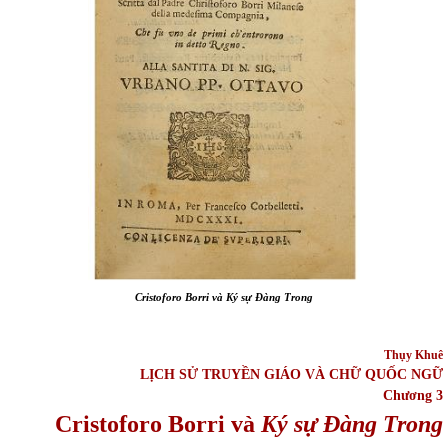
Cristoforo Borri và
Ký s
ự
Đàng Trong
Thụy Khuê
LỊCH SỬ TRUYỀN GIÁO VÀ CHỮ QUỐC NGỮ
Chương 3
Cristoforo Borri và
Ký s
ự
Đàng Trong