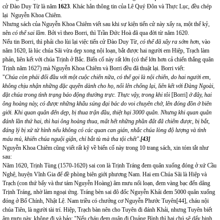
cử Đào Duy Từ là năm
1623
. Khác hẳn thông tin của Lê Quý Đôn và Thực Lục, đều chép
lại Nguyễn Khoa Chiêm.
Nhưng sách của Nguyễn Khoa Chiêm viết sau khi sự kiện tiến cử này xẩy ra, một thế kỷ,
nên
có thể sai lầm.
Bởi vì theo Borri, thì Trần Đức Hoà đã qua đời từ năm 1620.
Nếu tin Borri, thì phải cho lùi lại việc tiến cử Đào Duy Từ,
có thể đã xẩy ra sớm hơn
, vào
năm 1620, là lúc chúa Sãi vừa dẹp xong nội loạn, bắt được hai người em Hiệp, Trạch làm
phản, liên kết với chúa Trịnh ở Bắc. Biến cố này rất lớn (có thể lớn hơn cả chiến thắng quân
Trịnh năm 1627) mà Nguyễn Khoa Chiêm và Borri đều đã thuật lại. Borri viết:
"
Chúa còn phải đối đầu với một cuộc chiến nữa, có thể gọi là nội chiến, do hai người em,
không chịu nhận những đặc quyền dành cho họ, nổi lên chống lại, liên kết với Đàng Ngoài,
đặt chúa trong tình trạng báo động thường trực. Thực vậy, trong khi tôi
[Borri]
ở đây, hai
ông hoàng này, có được những khẩu súng đại bác do voi chuyên chở, lên đóng đồn ở biên
giới. Khi quan quân đến dẹp, bị thua trận đầu, thiệt hại 3000 quân. Nhưng khi quan quân
đánh lần thứ hai, thì hai ông hoàng thua, mất hết những phần đất đã chiếm được, bị bắt,
đáng lý bị xử tử hình nếu không có các quan can gián, nhắc chúa lòng độ lượng và tình
máu mủ, khiến chúa nguội giận, chỉ bắt tù mà tha tội chết".
[43]
Nguyễn Khoa Chiêm cũng viết rất kỹ về biến cố này trong 10 trang sách, xin tóm tắt như
sau:
Năm 1620, Trịnh Tùng (1570-1620) sai con là Trịnh Tráng đem quân xuống đóng ở xứ Cầu
Nghệ, huyện Vĩnh Gia để đề phòng biên giới phương Nam. Hai em Chúa Sãi là Hiệp và
Trạch (con thứ bẩy và thư tám Nguyễn Hoàng) âm mưu nổi loạn, đem vàng bạc đến dâng
Trịnh Tráng, nhờ làm ngoại ứng. Tráng bèn sai đô đốc Nguyễn Khải đem 5000 quân xuống
đóng ở Bố Chính, Nhật Lệ. Nam triều có chưởng cơ Nguyễn Phước Tuyên
[44]
, cháu nội
chúa Tiên, là người tài trí. Hiệp, Trạch bàn nên cho Tuyên đi đánh Khải, nhưng Tuyên biết
âm mưu này, không đi và bảo: "Nếu cháu đem quân đi Quảng Bình thì hai chú sẽ dấy binh