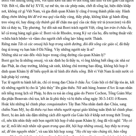
Borri viết những dòng trên, với định kiến sai lầm về đời sống tâm linh và tôn giáo của người
Việt. Bởi vì, đầu thế kỷ XVII, sự mê tín, tin các phép màu, chết đi sống lại, hiện diện khắp
nơi, không cứ gì Việt Nam, và gia đình quan Khám lý cũng ở trong thành phần này. Hành
động
chém không khí để trừ ma quỷ
của thầy cúng, thầy pháp, không khác gì hành động
treo
vòng tỏi,
hay dùng
cây thánh giá
để chặn ma quỷ của các thày trừ tà (exorciste) và đôi
khi cả thày tu, Tây phương. Sự dốt nát mà Borri trách người Việt, cũng
lan tràn ở châu Âu
,
kể cả trong hàng ngũ giáo sĩ: Borri và de Rhodes, trong Ký sự của họ, đều tường thuật việc
«chữa bách bệnh» và «làm cho người chết sống lại» bằng nước Thánh.
Riêng màn
Tất cả các onsaij hội họp trong sảnh đường, đòi đốt sống các giáo sĩ
, đã thấy
ông tả trong vụ hạn hán ỡ Đà Nẵng. Vây những người này là ai?
Những nhà sư nào đến «hội họp» trong công đường của quan Khám lý?
Borri gọi họ là những
onsaij,
và xác định họ là thầy tu, vì ông
không biết rằng các nhà sư
đạo Phật, ăn chay trường, không sát sinh, không chủ trương bạo động, không hội họp ở
dinh quan Khám lý để biểu quyết án tử hình
đòi thiêu sống
. Bởi vì Việt Nam là một nước có
luật pháp kỷ cương.
Tục lệ người tu hành kết án, chỉ có trong đạo Chúa ở châu Âu: Giáo hội có thể lập tòa án, kết
tội những người bị cho là "phù thủy" lên giàn thiêu. Nữ anh hùng Jeanne d'Arc là nạn nhân
nổi tiếng trong lịch sử Pháp, bị đưa ra toà án công giáo do Pierre Cochon, Tổng Giám Mục
địa phận Beauvais chủ tọa, kết án là phù thủy và bị thiêu sống ngày 30-5-1431 ở Rouen.
Hoặc khi những kẻ chinh phục
conquistadors
Tây Ban Nha nhân danh đạo Chúa, sang
chiếm Nam Mỹ, họ đã
thiêu rụi bao nhiêu người ngoại giáo
không tuân lệnh kẻ chinh phục.
Borri, bị ám ảnh sâu đậm những cách
đốt người
của Giáo hội ở khắp nơi trong thời Trung
cổ, nên khi nhìn thấy một bọn người hội họp ở nhà quan Khám lý, ông đã vội nghĩ: "
Họ có
tục lệ, mỗi khi một nhân vật quan trong qua đời, hội họp những onsaij, hay thầy tu trong
xứ, để tìm nguyên nhân"
, và sau khi hội họp xong: "
Họ chỉ tay vào chúng tôi, bảo rằng