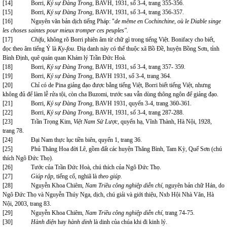
[14]
Borri,
Ký sự Đàng Trong,
BAVH, 1931, số 3-4, trang 355-356.
[15]
Borri,
Ký sự Đàng Trong,
BAVH, 1931, số 3-4, trang 356-357.
[16]
Nguyên văn bản dịch tiếng Pháp: "
de même en Cochinchine, où le Diable singe
les choses saintes pour mieux tromper ces peuples".
[17]
Chifu
, không rõ Borri phiên âm từ chữ gì trong tiếng Việt. Bonifacy cho biết,
đọc theo âm tiếng Ý là
Ky-fou
. Điạ danh này có thể thuộc xã Bồ Đề, huyện Bồng Sơn, tỉnh
Bình Định, quê quán quan Khám lý Trần Đức Hoà.
[18]
Borri,
Ký sự Đàng Trong
, BAVH, 1931, số 3-4, trang 357- 359.
[19]
Borri,
Ký sự Đàng Trong
, BAVH 1931, số 3-4, trang 364.
[20]
Chỉ có de Pina giảng đạo được bằng tiếng Việt, Borri biết tiếng Việt, nhưng
không đủ để làm lễ rửa tội, còn cha Buzomi, trước sau vẫn dùng thông ngôn để giảng đạo.
[21]
Borri,
Ký sự Đàng Trong
, BAVH 1931, quyển 3-4, trang 360-361.
[22]
Borri,
Ký sự Đàng Trong
, BAVH, 1931, số 3-4, trang 287-288.
[23]
Trần Trọng Kim,
Việt Nam Sử Lược,
quyển hạ, Vĩnh Thành, Hà Nội, 1928,
trang 78.
[24]
Đại Nam thực lục tiền biên, quyển 1, trang 36.
[25]
Phủ Thăng Hoa đời Lê, gồm đất các huyện Thăng Bình, Tam Kỳ, Quế Sơn (chú
thích Ngô Đức Thọ).
[26]
Tước của Trần Đức Hoà, chú thích của Ngô Đức Thọ.
[27]
Giúp rập,
tiếng cổ, nghiã là
theo giúp.
[28]
Nguyễn Khoa Chiêm,
Nam Triều công nghiệp diễn chí,
nguyên bản chữ Hán, do
Ngô Đức Thọ và Nguyễn Thúy Nga, dịch, chú giải và giới thiệu, Nxb Hội Nhà Văn, Hà
Nội, 2003, trang 83.
[29]
Nguyễn Khoa Chiêm,
Nam Triều công nghiệp diễn chí,
trang 74-75.
[30]
Hành điện
hay
hành dinh
là dinh của chúa khi đi kinh lý.