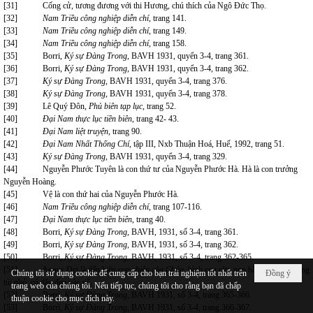
[31]
Cống cử, tương đương với thi Hương, chú thích của Ngô Đức Thọ.
[32]
Nam Triều công nghiệp diễn chí,
trang 141.
[33]
Nam Triều công nghiệp diễn chí,
trang 149.
[34]
Nam Triều công nghiệp diễn chí,
trang 158.
[35]
Borri,
Ký sự Đàng Trong
, BAVH 1931, quyển 3-4, trang 361.
[36]
Borri,
Ký sự Đàng Trong
, BAVH 1931, quyển 3-4, trang 362.
[37]
Ký sự Đàng Trong
, BAVH 1931, quyển 3-4, trang 376.
[38]
Ký sự Đàng Trong
, BAVH 1931, quyển 3-4, trang 378.
[39]
Lê Quý Đôn,
Phủ biên tạp lục
, trang 52.
[40]
Đại Nam thực lục tiền biên
, trang 42- 43.
[41]
Đại Nam liệt truyện,
trang 90.
[42]
Đại Nam Nhất Thống Chí
, tập III, Nxb Thuận Hoá, Huế, 1992, trang 51.
[43]
Ký sự Đàng Trong
, BAVH 1931, quyển 3-4, trang 329.
[44]
Nguyễn Phước Tuyên là con thứ tư của Nguyễn Phước Hà. Hà là con trưởng
Nguyễn Hoàng.
[45]
Vệ là con thứ hai của Nguyễn Phước Hà.
[46]
Nam Triều công nghiệp diễn chí,
trang 107-116.
[47]
Đại Nam thực lục tiền biên
, trang 40.
[48]
Borri,
Ký sự Đàng Trong
, BAVH, 1931, số 3-4, trang 361.
[49]
Borri,
Ký sự Đàng Trong
, BAVH, 1931, số 3-4, trang 362.
[50]
Borri,
Ký sự Đàng Trong
, BAVH, 1931, số 3-4, trang 362-365.
[51]
Agnus Dei là dấu hiệu
con chiên của Chúa,
hình con cừu non bằng sáp, bỏ trong
Chúng tôi sử dụng cookie để cung cấp cho bạn trải nghiệm tốt nhất trên
Đồng ý
túi nhỏ, có dây đeo vào cổ.
trang web của chúng tôi. Nếu tiếp tục, chúng tôi cho rằng bạn đã chấp
[52]
Borri,
Ký sự Đàng Trong
, BAVH 1931, số 3-4, trang 365-366.
thuận cookie cho mục đích này.
[53]
Borri,
Ký sự Đàng Trong
, BAVH 1931, số 3-4, trang 366-367.