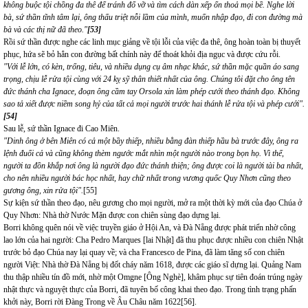
không buộc tội chồng đa thê để tránh đổ vỡ và tìm cách dàn xếp ổn thoả mọi bề. Nghe lời
bà, sứ thần tĩnh tâm lại, ông thấu triệt nỗi lầm của mình, muốn nhập đạo, đi con đường mà
bà và các thị nữ đã theo."
[53]
Rồi sứ thần được nghe các linh mục giảng về tội lỗi của việc đa thê, ông hoàn toàn bị thuyết
phục, hứa sẽ bỏ hẳn con đường bất chính này để thoát khỏi địa ngục và được cứu rỗi.
"Với lễ lớn, có kèn, trống, tiêu, và nhiều dụng cụ âm nhạc khác, sứ thần mặc quần áo sang
trọng, chịu lễ rửa tội cùng với 24 kỵ sỹ thân thiết nhất của ông. Chúng tôi đặt cho ông tên
đức thánh cha Ignace, đoạn ông cầm tay Orsola xin làm phép cưới theo thánh đạo. Không
sao tả xiết được niềm song hỷ của tất cả mọi người trước hai thánh lễ rửa tội và phép cưới".
[54]
Sau lễ, sứ thần Ignace đi Cao Miên.
"Dinh ông ở bên Miên có cả một bầy thiếp, nhiều bằng đàn thiếp hầu bà trước đây, ông ra
lệnh đuổi cả và cũng không thèm ngước mắt nhìn một người nào trong bọn họ. Vì thế,
người ta đồn khắp nơi ông là người đạo đức thánh thiện; ông được coi là người tài ba nhất,
cho nên nhiều người bác học nhất, hay chữ nhất trong vương quốc Quy Nhơn cũng theo
gương ông, xin rửa tội".
[55]
Sự kiện sứ thần theo đạo, nêu gương cho mọi người, mở ra một thời kỳ mới của đạo Chúa ở
Quy Nhơn: Nhà thờ Nước Mặn được con chiên sùng đạo dựng lại.
Borri không quên nói về việc truyền giáo ở Hội An, và Đà Nẵng được phát triển nhờ công
lao lớn của hai người: Cha Pedro Marques [lai Nhật] đã thu phục được nhiều con chiên Nhật
trước bỏ đạo Chúa nay lại quay về; và cha Francesco de Pina, đã làm tăng số con chiên
người Việt: Nhà thờ Đà Nẵng bị đốt cháy năm 1618, được các giáo sĩ dựng lại. Quảng Nam
thu thập nhiều tín đồ mới, nhờ một Omgne [Ông Nghè], khâm phục sự tiên đoán trúng ngày
nhật thực và nguyệt thực của Borri, đã tuyên bố công khai theo đạo. Trong tình trạng phấn
khởi này, Borri rời Đàng Trong về Âu Châu năm 1622
[56]
.