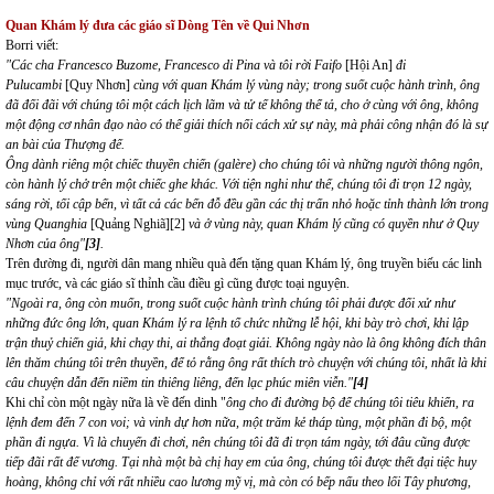
Quan Khám lý đưa các giáo sĩ Dòng Tên về Qui Nhơn
Borri viết:
"Các cha Francesco Buzome, Francesco di Pina và tôi rời Faifo
[Hội An]
đi
Pulucambi
[Quy Nhơn]
cùng với quan Khám lý vùng này; trong suốt cuộc hành trình, ông
đã đối đãi với chúng tôi một cách lịch lãm và tử tế không thể tả, cho ở cùng với ông, không
một động cơ nhân đạo nào có thể giải thích nổi cách xử sự này, mà phải công nhận đó là sự
an bài của Thượng đế.
Ông dành riêng một chiếc thuyền chiến (galère) cho chúng tôi và những người thông ngôn,
còn hành lý chở trên một chiếc ghe khác. Với tiện nghi như thế, chúng tôi đi trọn 12 ngày,
sáng rời, tối cập bến, vì tất cả các bến đỗ đều gần các thị trấn nhỏ hoặc tỉnh thành lớn trong
vùng Quanghia
[Quảng Nghiã]
[2]
và ở vùng này, quan Khám lý cũng có quyền như ở Quy
Nhơn của ông"
[3]
.
Trên đường đi, người dân mang nhiều quà đến tặng quan Khám lý, ông truyền biếu các linh
mục trước, và các giáo sĩ thỉnh cầu điều gì cũng được toại nguyện.
"Ngoài ra, ông còn muốn, trong suốt cuộc hành trình chúng tôi phải được đối xử như
những đức ông lớn, quan Khám lý ra lệnh tổ chức những lễ hội, khi bày trò chơi, khi lập
trận thuỷ chiến giả, khi chạy thi, ai thắng đoạt giải. Không ngày nào là ông không đích thân
lên thăm chúng tôi trên thuyền, để tỏ rằng ông rất thích trò chuyện với chúng tôi, nhất là khi
câu chuyện dẫn đến niềm tin thiêng liêng, đến lạc phúc miên viễn."
[4]
Khi chỉ còn một ngày nữa là về đến dinh "
ông cho đi đường bộ để chúng tôi tiêu khiển, ra
lệnh đem đến 7 con voi; và vinh dự hơn nữa, một trăm kẻ tháp tùng, một phần đi bộ, một
phần đi ngựa. Vì là chuyến đi chơi, nên chúng tôi đã đi trọn tám ngày, tới đâu cũng được
tiếp đãi rất đế vương. Tại nhà một bà chị hay em của ông, chúng tôi được thết đại tiệc huy
hoàng, không chỉ với rất nhiều cao lương mỹ vị, mà còn có bếp nấu theo lối Tây phương,