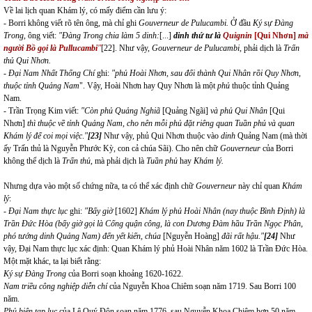
Về lai lịch quan Khám lý, có mấy điểm cần lưu ý:
- Borri không viết rõ tên ông, mà chỉ ghi
Gouverneur de Pulucambi.
Ở đầu
Ký sự Đàng
Trong
, ông viết:
"Đàng Trong chia làm 5 dinh:
[...]
dinh thứ tư là
Quignin
[Qui Nhơn]
mà
người Bồ gọi là Pullucambi
"
[22]
. Như vậy,
Gouverneur de Pulucambi,
phải dịch là
Trấn
thủ Qui Nhơn.
-
Đại Nam Nhất Thống Chí
ghi:
"phủ Hoài Nhơn, sau đổi thành Qui Nhân rồi Quy Nhơn,
thuộc tỉnh Quảng Nam
". Vậy, Hoài Nhơn hay Quy Nhơn là một
phủ
thuộc tỉnh Quảng
Nam.
- Trần Trọng Kim viết:
"Còn phủ Quảng Nghiã
[Quảng Ngãi]
và phủ Qui Nhân
[Qui
Nhơn]
thì thuộc về tỉnh Quảng Nam, cho nên mỗi phủ đặt riêng quan Tuần phủ và quan
Khám lý để coi mọi việc
.
"
[23]
Như vậy, phủ Qui Nhơn thuộc vào
dinh
Quảng Nam (mà thời
ấy Trấn thủ là Nguyễn Phước Kỳ, con cả chúa Sãi). Cho nên chữ
Gouverneur
của Borri
không thể dịch là
Trấn thủ
, mà phải dịch là
Tuần phủ
hay
Khám lý.
Nhưng dựa vào một số chứng nữa, ta có thể xác định chữ
Gouverneur
này chỉ quan
Khám
lý
:
- Đại Nam thực lục
ghi:
"Bấy giờ
[1602]
Khám lý phủ Hoài Nhân (nay thuộc Bình Định) là
Trần Đức Hòa (bấy giờ gọi là Cống quận công, là con Dương Đàm hầu Trần Ngọc Phân,
phó tướng dinh Quảng Nam) đến yết kiến, chúa
[Nguyễn Hoàng]
đãi rất hậu."
[24]
Như
vậy, Đại Nam thực lục xác định: Quan Khám lý phủ Hoài Nhân năm 1602 là Trần Đức Hòa.
Một mặt khác, ta lại biết rằng:
Ký sự Đàng Trong
của Borri soạn khoảng 1620-1622.
Nam triều công nghiệp diễn chí
của Nguyễn Khoa Chiêm soạn năm 1719. Sau Borri 100
năm.
Phủ biên tạp lục
của Lê Quý Đôn soạn năm 1776, sau Nguyễn Khoa Chiêm hơn 50 năm.