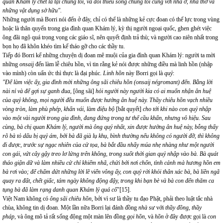
quan Khám lý chết là tại chúng tôi, và đòi thiêu sống chúng tôi cùng với nhà ở, nhà thờ và
những vật dụng sở hữu".
Những người mà Borri nói đến ở đây, chỉ có thể là những kẻ cực đoan có thế lực trong vùng
hoặc là thân quyến trong gia đình quan Khám lý, kỳ thị người ngoại quốc, ghen ghét việc
ông đãi ngộ quá trọng vọng các giáo sĩ, nên quyết định trả thù; và người cao niên nhất trong
bọn họ đã khôn khéo tìm kế tháo gỡ cho các thầy tu.
Tiếp đó Borri kể những chuyện dị đoan mê muội của gia đình quan Khám lý: người ta mời
những
onsaij
đến làm lễ chiêu hồn, vì tin rằng kẻ nói được những điều mà linh hồn (nhập
vào mình) còn uẩn ức thì thực là đại phúc.
Linh hồn
này Borri gọi là
quỷ
:
"Để làm việc ấy,
gia đình mời những ông sãi chiêu hồn (onsaij négromant) đến. Bằng lời
nài nỉ và để gợi sự ganh đua,
[ông sãi]
hỏi người này người kia có ai muốn nhận ân huệ
của quỷ không, mọi người đều muốn được hưởng ân huệ này. Thầy chiêu hồn vạch nhiều
vòng tròn, làm phù phép, khấn vái, làm điệu bộ
[bắt quyết]
cho tới khi nào con quỷ nhập
vào một vài người trong gia đình, đang đứng trong tư thế cầu khẩn, nhưng vô hiệu. Sau
cùng, bà chị quan Khám lý, người mà ông quý nhất, xin được hưởng ân huệ này, bỗng thấy
rõ bà tỏ dấu bị quỷ ám, bởi bà đã già lụ khụ, bình thường nếu không có người đỡ, thì không
đi được, trước sự ngạc nhiên của cử tọa
,
bà bắt đầu nhẩy múa nhẹ nhàng như một người
con gái, vứt cây gậy treo lơ lửng trên không, trong suốt thời gian quỷ nhập vào bà. Bà quát
tháo giận dữ và làm nhiều cử chỉ khiếm nhã, chửi bới nơi chốn, tình cảnh mà hương hồn em
bà rơi vào; để chấm dứt những lời lẽ viển vông ấy, con quỷ rời khỏi thân xác bà, bà liền ngã
quay ra đất, chết giấc, tám ngày không động đậy, trong khi bạn bè và bà con đến thăm ca
tụng bà đã làm rạng danh quan Khám lý quá cố
"
[15]
.
Việt Nam không có
ông sãi chiêu hồn,
bởi vì sư là thầy tu đạo Phật, phải theo luật tắc nhà
chùa, không tin dị đoan. Một lần nữa Borri lại đánh đồng
nhà sư
với
thầy đồng, thầy
pháp,
và
ông mô tả rất sống động một màn lên đồng
gọi hồn
, và
hồn
ở đây
được
gọi là
con