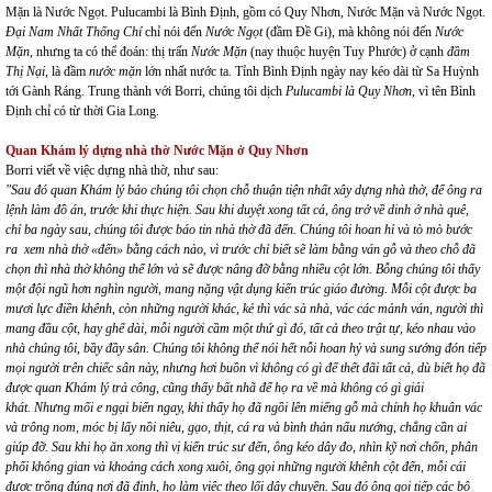
Mặn là Nước Ngọt. Pulucambi là Bình Định, gồm có Quy Nhơn, Nước Mặn và Nước Ngọt.
Đại Nam Nhất Thống Chí
chỉ nói đến
Nước Ngọt
(đầm Đề Gi), mà không nói đến
Nước
Mặn
, nhưng ta có thể đoán: thị trấn
Nước Mặn
(nay thuộc huyện Tuy Phước) ở cạnh
đầm
Thị Nại,
là đầm
nước mặn
lớn nhất nước ta. Tỉnh Bình Định ngày nay kéo dài từ Sa Huỳnh
tới Gành Ráng. Trung thành với Borri, chúng tôi dịch
Pulucambi là Quy Nhơn,
vì tên Bình
Định chỉ có từ thời Gia Long.
Quan Khám lý dựng nhà thờ Nước Mặn ở Quy Nhơn
Borri viết về việc dựng nhà thờ, như sau:
"Sau đó quan Khám lý bảo chúng tôi chọn chỗ thuận tiện nhất xây dựng nhà thờ, để ông ra
lệnh làm đồ án, trước khi thực hiện. Sau khi duyệt xong tất cả, ông trở về dinh ở nhà quê,
chỉ ba ngày sau, chúng tôi được báo tin nhà thờ đã đến. Chúng tôi hoan hỉ và tò mò bước
ra xem nhà thờ «đến» bằng cách nào, vì trước chỉ biết sẽ làm bằng ván gỗ và theo chỗ đã
chọn thì nhà thờ không thể lớn và sẽ được nâng đỡ bằng nhiều cột lớn.
Bỗng chúng tôi thấy
một đội ngũ hơn nghìn người, mang nặng vật dụng kiến trúc giáo đường. Mỗi cột được ba
mươi lực điền khênh, còn những người khác, kẻ thì vác sà nhà, vác các mảnh ván, người thì
mang đầu cột, hay ghế dài, mỗi người cầm một thứ gì đó, tất cả theo trật tự, kéo nhau vào
nhà chúng tôi, bầy đầy sân. Chúng tôi không thể nói hết nỗi hoan hỷ và sung sướng đón tiếp
mọi người trên chiếc sân này, nhưng hơi buồn vì không có gì để thết đãi tất cả, dù biết họ đã
được quan Khám lý trả công, cũng thấy bất nhã để họ ra về mà không có gì giải
khát.
Nhưng mối e ngại biến ngay, khi thấy họ đã ngồi lên miếng gỗ mà chính họ khuân vác
và trông nom, móc bị lấy nồi niêu, gạo, thịt, cá ra và bình thản nấu nướng, chẳng cần ai
giúp đỡ. Sau khi họ ăn xong thì vị kiến trúc sư đến, ông kéo dây đo, nhìn kỹ nơi chốn, phân
phối không gian và khoảng cách xong xuôi, ông gọi những người khênh cột đến, mỗi cái
được trồng đúng nơi đã định, họ làm việc theo lối dây chuyền. Sau đó ông gọi tiếp các bộ