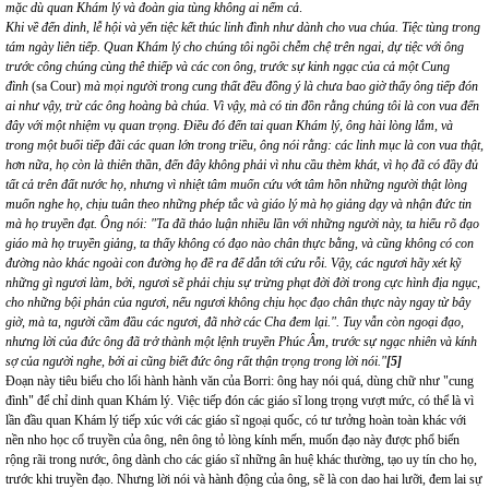
mặc dù quan Khám lý và đoàn gia tùng không ai nếm cả
.
Khi về đến dinh, lễ hội và yến tiệc kết thúc linh đình như dành cho vua chúa. Tiệc tùng trong
tám ngày liên tiếp. Quan Khám lý cho chúng tôi ngồi chễm chệ trên ngai, dự tiệc với ông
trước công chúng cùng thê thiếp và các con ông, trước sự kinh ngạc của cả một Cung
đình
(sa Cour)
mà mọi người trong cung thất đều đồng ý là chưa bao giờ thấy ông tiếp đón
ai như vậy, trừ các ông hoàng bà chúa. Vì vậy, mà có tin đồn rằng chúng tôi là con vua đến
đây với một nhiệm vụ quan trọng. Điều đó đến tai quan Khám lý, ông hài lòng lắm, và
trong một buổi tiếp đãi các quan lớn trong triều, ông nói rằng: các linh mục là con vua thật,
hơn nữa, họ còn là thiên thần, đến đây không phải vì nhu cầu thèm khát, vì họ đã có đầy đủ
tất cả trên đất nước họ, nhưng vì nhiệt tâm muốn cứu vớt tâm hồn những người thật lòng
muốn nghe họ, chịu tuân theo những phép tắc và giáo lý mà họ giảng dạy và nhận đức tin
mà họ truyền đạt. Ông nói: "Ta đã thảo luận nhiều lần với những người này, ta hiểu rõ đạo
giáo mà họ truyền giảng, ta thấy không có đạo nào chân thực bằng, và cũng không có con
đường nào khác ngoài con đường họ đề ra để dẫn tới cứu rỗi. Vậy, các ngươi hãy xét kỹ
những gì ngươi làm, bởi, ngươi sẽ phải chịu sự trừng phạt đời đời trong cực hình địa ngục,
cho những bội phản của ngươi, nếu ngươi không chịu học đạo chân thực này ngay từ bây
giờ, mà ta, người cầm đầu các ngươi, đã nhờ các Cha đem lại.". Tuy vẫn còn ngoại đạo,
nhưng lời của đức ông đã trở thành một lệnh truyền Phúc Âm, trước sự ngạc nhiên và kính
sợ của người nghe, bởi ai cũng biết đức ông rất thận trọng trong lời nói."
[5]
Đoạn này tiêu biểu cho lối hành hành văn của Borri: ông hay nói quá, dùng chữ như "cung
đình" để chỉ dinh quan Khám lý. Việc tiếp đón các giáo sĩ long trọng vượt mức, có thể là vì
lần đầu quan Khám lý tiếp xúc với các giáo sĩ ngoại quốc, có tư tưởng hoàn toàn khác với
nền nho học cổ truyền của ông, nên ông tỏ lòng kính mến, muốn đạo này được phổ biến
rộng rãi trong nước, ông dành cho các giáo sĩ những ân huệ khác thường, tạo uy tín cho họ,
trước khi truyền đạo. Nhưng lời nói và hành động của ông, sẽ là con dao hai lưỡi, đem lai sự