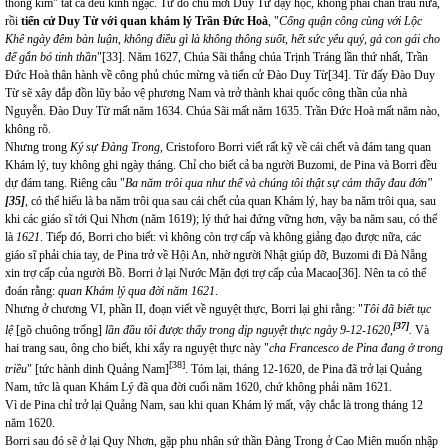
thông kim" tất cả đều kinh ngạc. Từ đó chủ mời Duy Từ dạy học, không phải chăn trâu nữa,
rồi
tiến cử Duy Từ với quan khám lý Trần Đức Hoà
, "
Cống quận công cùng với Lộc
Khê ngày đêm bàn luận, không điều gì là không thông suốt, hết sức yêu quý, gả con gái cho
để gắn bó tinh thần
"
[33]
. Năm 1627, Chúa Sãi thắng chúa Trịnh Tráng lần thứ nhất, Trần
Đức Hoà thân hành về công phủ chúc mừng và tiến cử Đào Duy Từ
[34]
. Từ đấy Đào Duy
Từ sẽ xây đắp đồn lũy bảo vệ phương Nam và trở thành khai quốc công thần của nhà
Nguyễn. Đào Duy Từ mất năm 1634. Chúa Sãi mất năm 1635. Trần Đức Hoà mất năm nào,
không rõ.
Nhưng trong
Ký sự Đàng Trong
, Cristoforo Borri viết rất kỹ về cái chết và đám tang quan
Khám lý, tuy không ghi ngày tháng. Chỉ cho biết cả ba người Buzomi, de Pina và Borri đều
dự đám tang. Riêng câu "
Ba năm trôi qua như thế và chúng tôi thật sự cảm thấy đau đớn"
[35]
,
có thể hiểu là ba năm trôi qua sau cái chết của quan Khám lý, hay ba năm trôi qua, sau
khi các giáo sĩ tới Qui Nhơn (năm 1619); lý thứ hai đứng vững hơn, vậy ba năm sau, có thể
là
1621
. Tiếp đó, Borri cho biết: vì không còn trợ cấp và không giảng đạo được nữa, các
giáo sĩ phải chia tay, de Pina trở về Hội An, nhờ người Nhật giúp đỡ, Buzomi đi Đà Nẵng
xin trợ cấp của người Bồ. Borri ở lại Nước Mặn đợi trợ cấp của Macao
[36]
. Nên ta có thể
đoán rằng:
quan Khám lý qua đời năm 1621
.
Nhưng ở chương VI, phần II, đoạn viết về nguyệt thực, Borri lại ghi rằng: "
Tôi đã biết tục
[37]
lệ
[gõ chuông trống]
lần đầu tôi được thấy trong dịp nguyệt thực ngày 9-12-1620,
.
Và
hai trang sau, ông cho biết, khi xẩy ra nguyệt thực này "
cha Francesco de Pina đang ở trong
[38]
triều
" [tức hành dinh Quảng Nam]
. Tóm lại, tháng 12-1620, de Pina đã trở lại Quảng
Nam, tức là quan Khám Lý đã qua đời cuối năm 1620, chứ không phải năm 1621.
Vì de Pina chỉ trở lại Quảng Nam, sau khi quan Khám lý mất, vậy chắc là trong tháng 12
năm 1620.
Borri sau đó sẽ ở lại Quy Nhơn, gặp phu nhân sứ thần Đàng Trong ở Cao Miên muốn nhập