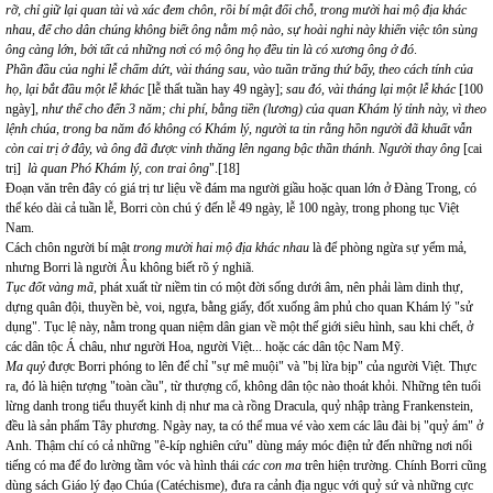
rỡ, chỉ giữ lại quan tài và xác đem chôn, rồi bí mật đổi chỗ, trong mười hai mộ địa khác
nhau, để cho dân chúng không biết ông nằm mộ nào, sự hoài nghi này khiến việc tôn sùng
ông càng lớn, bởi tất cả những nơi có mộ ông họ đều tin là có xương ông ở đó
.
Phần đầu của nghi lễ chấm dứt, vài tháng sau, vào tuần trăng thứ bẩy, theo cách tính của
họ, lại bắt đầu một lễ khác
[lễ thất tuần hay 49 ngày];
sau đó, vài tháng lại một lễ khác
[100
ngày],
như thế cho đến 3 năm; chi phí, bằng tiền (lương) của quan Khám lý tỉnh này, vì theo
lệnh chúa, trong ba năm đó không có Khám lý, người ta
tin rằng hồn người đã khuất vẫn
còn cai trị ở đây, và ông đã được vinh thăng lên ngang bậc thần thánh. Người thay ông
[cai
trị]
là quan Phó Khám lý, con trai ông
".
[18]
Đoạn văn trên đây có giá trị tư liệu về đám ma người giầu hoặc quan lớn ở Đàng Trong, có
thể kéo dài cả tuần lễ, Borri còn chú ý đến lễ 49 ngày, lễ 100 ngày, trong phong tục Việt
Nam.
Cách chôn người bí mật
trong mười hai mộ địa khác nhau
là để phòng ngừa sự yểm mả,
nhưng Borri là người Âu không biết rõ ý nghiã.
Tục đốt vàng mã
, phát xuất từ niềm tin có một đời sống dưới âm, nên phải làm dinh thự,
dựng quân đội, thuyền bè, voi, ngựa, bằng giấy, đốt xuống âm phủ cho quan Khám lý "sử
dụng". Tục lệ này, nằm trong quan niệm dân gian về một thế giới siêu hình, sau khi chết, ở
các dân tộc Á châu, như người Hoa, người Việt... hoặc các dân tộc Nam Mỹ.
Ma quỷ
được Borri phóng to lên để chỉ "sự mê muội" và "bị lừa bịp" của người Việt. Thực
ra, đó là hiện tượng "toàn cầu", từ thượng cổ, không dân tộc nào thoát khỏi. Những tên tuổi
lừng danh trong tiểu thuyết kinh dị như ma cà rồng Dracula, quỷ nhập tràng Frankenstein,
đều là sản phẩm Tây phương. Ngày nay, ta có thể mua vé vào xem các lâu đài bị "quỷ ám" ở
Anh. Thậm chí có cả những "ê-kíp nghiên cứu" dùng máy móc điện tử đến những nơi nổi
tiếng có ma để đo lường tầm vóc và hình thái
các con ma
trên hiện trường. Chính Borri cũng
dùng sách Giáo lý đạo Chúa (Catéchisme), đưa ra cảnh địa ngục với quỷ sứ và những cực