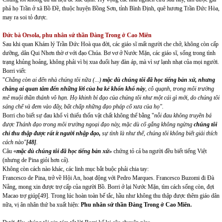
phả họ Trần ở xã Bồ Đề, thuộc huyện Bồng Sơn, tỉnh Bình Định, quê hương Trần Đức Hòa,
may ra soi tỏ được.
Đức bà Orsola, phu nhân sứ thần Đàng Trong ở Cao Miên
Sau khi quan Khám lý Trần Đức Hoà qua đời, các giáo sĩ mất người che chở, không còn cấp
dưỡng, dân Qui Nhơn thờ ơ với đạo Chúa. Bơ vơ ở Nước Mặn, các giáo sĩ, sống trong tình
trạng khủng hoảng, không phải vì bị xua đuổi hay đàn áp, mà vì sự lạnh nhạt của mọi người.
Borri viết:
"
Chẳng còn ai đến nhà chúng tôi nữa (...)
mặc dù chúng tôi đã học tiếng bản xứ, nhưng
chẳng ai quan tâm đến những lời của ba kẻ khốn khổ này
, cô quạnh, trong môi trường
mê muội thần thánh vô hạn. Họ khinh bỉ đạo của chúng tôi như một cái gì mới, do chúng tôi
sáng chế và đem vào đây, bất chấp những đạo pháp cổ xưa của họ".
Borri cho biết sự đau khổ vì thiếu thốn vật chất không thể bằng "
nỗi đau không truyền bá
được Thánh đạo trong môi trường ngoại đạo này, mặc dù cố gắng không ngừng
chúng tôi
chỉ thu thập được rất ít người nhập đạo,
sự tình là như thế, chúng tôi không biết giải thích
cách nào"
[48]
.
Câu «
mặc dù chúng tôi đã học tiếng bản xứ»
chứng tỏ cả ba người đều biết tiếng Việt
(nhưng de Pina giỏi hơn cả).
Không còn cách nào khác, các linh mục bắt buộc phải chia tay:
Francesco de Pina, trở về Hội An, hoạt động với Pedro Marques. Francesco Buzomi đi Đà
Nẵng, mong xin được trợ cấp của người Bồ. Borri ở lại Nước Mặn, tìm cách sống còn, đợi
Macao trợ giúp
[49]
. Trong lúc hoàn toàn bế tắc, hầu như không thu thập được thêm giáo dân
nữa, vị ân nhân thứ ba xuất hiện:
Phu nhân sứ thần Đàng Trong ở Cao Miên.