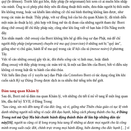
quỷ
(le démon). Trước khi gọi hồn, thầy pháp (le négromant) hỏi xem có ai muốn hồn nhập
vào mình. Ông ta có phép phù thủy nên đã dùng thuật thôi miên, đưa thân người bị thôi miên
lên không trung, hoặc sai khiến làm những cử chỉ mà bình thường không làm được, như
trong các màn ảo thuật. Thầy pháp, với sự đồng loã của bà chị quan Khám lý, đã trình diễn
một màn ảo thuật lạ kỳ, phù hợp với lòng mê tín dị đoan của những người tham dự. Borri
dùng chữ
onsaij
để chỉ thầy pháp này, cũng như khi ông viết về hạn hán ở Đà Nẵng trước
đây.
Xin nhấn mạnh: chữ
onsaij
của Borri không liên hệ gì đến
ông sư
đạo Phật, mà để chỉ
người
thầy pháp
(
négromant
)
chuyên trừ ma quỷ (exorciste)
ở những nơi bị "quỷ ám",
giống như vị chủ giáo, hành lễ tế ma quỷ trong các
lễ hội cầu tà (messe noire)
ở phương
Tây.
Việc tố cáo những
onsaij
gây tội ác, đòi
thiêu sống
các vị linh mục, hoặc đánh
đồng
onsaij
với thầy pháp trong các màn trừ tà, là một sai lầm lớn của Borri, bởi vì điều này
không có trong luật tắc tu hành của nhà chùa.
Việc hiểu lầm (hay cố ý xuyên tạc) đạo Phật của Cristoforo Borri có tác dụng rộng lớn khi
cuốn sách
Ký sự Đàng Trong
được dịch in ra nhiều thứ tiếng trên thế giới.
Đám tang quan Khám lý
Sau đó, Borri mô tả đám ma quan Khám lý, với những chi tiết tỉ mỉ về tang lễ một ông quan
lớn, đầu thế kỷ XVII, ở Đàng Trong:
"Sau cùng, xin nói đến tang lễ của đức ông, và vì, giống như Thiên chúa giáo có tục lệ vinh
danh những người nổi tiếng vì cuộc đời đạo hạnh, bằng cách phong thánh cho họ,
ở Đàng
Trong nơi mà Quỷ Ma bắt chước hành động thánh thần để lừa bịp những dân tộc
này
[16]
, người ta cũng có lệ long trọng hóa tang lễ những ai được mọi người cho là công
minh trong suốt cuộc đời, chính trực trong mọi hành động, hiển dương cho đức hạnh
[...]
vì