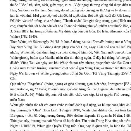
thuốc "Bắc," trà, sâm, sách, giấy mực, v.. v... Việc ngoại thương cũng chỉ được diễn
Huế, Sài Gòn và Hà Tiên. Sau này, do sự xuống cấp của ngoại thương và lý do an ni
làm ăn với Huế. Mọi giao tiếp với dân đều bị tuyệt cấm. Bởi thế, gần cuối đời Gia Long
Để điền vào chỗ trống, vua sử dụng "Thanh nhân" làm giai tầng trung gian ("lãnh tr
chợ, chuyên chở, tới buôn bán với nhà Thanh về những nhu yếu phẩm như thuốc Bắc, vải
3. Năm 1819, hai trong số bốn tàu Mỹ được cặp bến Sài Gòn. Đó là tàu
Marmion
của O
White (1782-1840).
Theo White, rời Salem ngày 2/1/1819, hơn 5 tháng sau tàu
Franklin
buông neo ở Vũng 
Tây Nam Vũng Tàu. Vì không được phép vào Sài Gòn, ngày 12/6 nhổ neo ra Huế. Ngày
nhưng White hiểu đại khái rằng vua hiện không ở kinh đô, Việt Nam mới qua cơn bin
White giương buồm qua Manila, nhân tiện tìm thông ngôn. Ở đây hai tháng, White gặ
đã đến Vũng Tàu vài ngày sau khi White rời nơi này, nhưng được phép vào Sài Gòn n
Chẳng may thuyền trưởng Blanchard chết bệnh ở gần Vũng Tàu; và Brown lên thay, đư
Ngày 6/9, Brown và White giương buồm trở lại Sài Gòn. Tới Vũng Tàu ngày 25/9. N
Gòn.
Qua những
"linguistes"
(thông ngôn) và giáo sĩ trung gian biết tiếng Portuguese [Bồ
mục Antonio, người Italia; Polonio, một giáo dân từng hầu cận Pigneau de Béhaine (dẫ
lẽ là chùa
Barbé
)–White tiếp xúc với các viên chức cao cấp, kể cả quyền Phó vương. Đ
miền Nam.
White gặp nhiều rắc rối với quan chức vì thuế đánh quá nặng, và hủ tục công khai ă
Tây phương là "Olan" (Hoà Lan). Từ ngày 10/10, White phải đương đầu với toán kiểm 
113 quan, 4 tiền, 61 đồng; tương đương 1697 dollars Espania. (1 quan ăn 10 tiền, 1 tiề
Thời gian này, thương mại với Macao đã bị cắt đứt. Tàu buôn Trung Hoa cũng rất hiếm
Ngày 11/10/1819, White gặp Quyền Tổng trấn. Ông này là quan văn, lo hình tào. Tổn