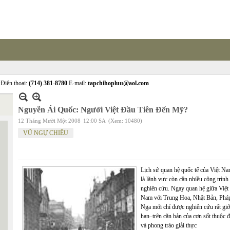
Điện thoại:
(714) 381-8780
E-mail:
tapchihopluu@aol.com
Nguyễn Ái Quốc: Người Việt Đầu Tiên Đến Mỹ?
12 Tháng Mười Một 2008
12:00 SA
(Xem: 10480)
VŨ NGỰ CHIÊU
Lịch sử quan hệ quốc tế của Việt N
là lãnh vực còn cần nhiều công trình
nghiên cứu. Ngay quan hệ giữa Việt
Nam với Trung Hoa, Nhật Bản, Phá
Nga mới chỉ được nghiên cứu rất giớ
hạn–trên căn bản của cơn sốt thuộc đ
và phong trào giải thực