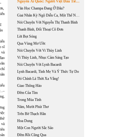
Nguyễn Ái Quốc: Người Việt Đầu Tiên Đến Mỹ?
-
ơn,
Văn Học Champa Đang Ở Đâu?
hiến
Giai Nhân Kỳ Ngộ Diễn Ca, Một Thể Nghiệm Mới Của Phan Châu Trinh Về Truyện Thơ Lục Bát
Nói Chuyện Với Nguyễn Thị Thanh Bình
ĩ
Thanh Bình, Đối Thoại Cô Đơn
ận
Lời Bọt Sóng
hiến
Qua Vùng Mơ Ước
o sĩ
Nói Chuyện Với Vi Thùy Linh
, và
Vi Thùy Linh, Nhục Cảm Sáng Tạo
đạo
văn
Nói Chuyện Với Lynh Bacardi
 chỉ
Lynh Bacardi, Tình Mẹ Và Ý Thức Tự Do
hân
Đó Chính Là Thời Xa Vắng!
iếu
Giao Thông Hào
...–
Đêm Của Tím
êng,
Trong Mùa Tình
Năm, Mười Phút Thơ
từng
iệc
Trên Bờ Thạch Hãn
thứ
Hoa Dung
 và
Một Con Người Sắc Sảo
viên
bản
Đêm Rồi Cũng Qua