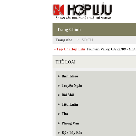
Trang Chính
›
Trang nhà
SỐ CŨ
- Tạp Chí Hợp Lưu
Fountain Valley,
CA 92708
- USA
THỂ LOẠI
Biên Khảo
Truyện Ngắn
Bài Mới
Tiểu Luận
Thơ
Phỏng Vấn
Ký / Tùy Bút