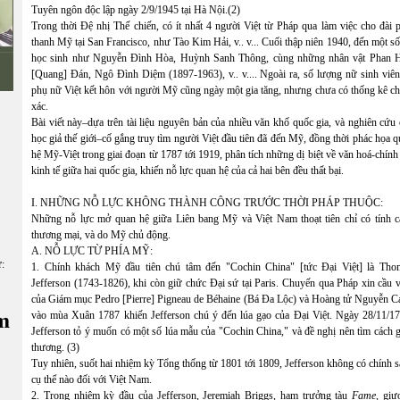
Tuyên ngôn độc lập ngày 2/9/1945 tại Hà Nội.(2)
Trong thời Đệ nhị Thế chiến, có ít nhất 4 người Việt từ Pháp qua làm việc cho đài 
thanh Mỹ tại San Francisco, như Tào Kim Hải, v.. v... Cuối thập niên 1940, đến một s
học sinh như Nguyễn Đình Hòa, Huỳnh Sanh Thông, cùng những nhân vật Phan 
[Quang] Đán, Ngô Đình Diệm (1897-1963), v.. v.... Ngoài ra, số lượng nữ sinh viên
phụ nữ Việt kết hôn với người Mỹ cũng ngày một gia tăng, nhưng chưa có thống kê ch
xác.
Bài viết này–dựa trên tài liệu nguyên bản của nhiều văn khố quốc gia, và nghiên cứu
học giả thế giới–cố gắng truy tìm người Việt đầu tiên đã đến Mỹ, đồng thời phác họa 
hệ Mỹ-Việt trong giai đoạn từ 1787 tới 1919, phân tích những dị biệt về văn hoá-chính 
kinh tế giữa hai quốc gia, khiến nỗ lực quan hệ của cả hai bên đều thất bại.
I. NHỮNG NỖ LỰC KHÔNG THÀNH CÔNG TRƯỚC THỜI PHÁP THUỘC:
Những nỗ lực mở quan hệ giữa Liên bang Mỹ và Việt Nam thoạt tiên chỉ có tính c
thương mại, và do Mỹ chủ động.
A. NỖ LỰC TỪ PHÍA MỸ:
ữ:
1. Chính khách Mỹ đầu tiên chú tâm đến "Cochin China" [tức Đại Việt] là Tho
Jefferson (1743-1826), khi còn giữ chức Đại sứ tại Paris. Chuyến qua Pháp xin cầu 
của Giám mục Pedro [Pierre] Pigneau de Béhaine (Bá Đa Lộc) và Hoàng tử Nguyễn C
m
vào mùa Xuân 1787 khiến Jefferson chú ý đến lúa gạo của Đại Việt. Ngày 28/11/17
Jefferson tỏ ý muốn có một số lúa mẫu của "Cochin China," và đề nghị nên tìm cách 
thương. (3)
Tuy nhiên, suốt hai nhiệm kỳ Tổng thống từ 1801 tới 1809, Jefferson không có chính 
cụ thể nào đối với Việt Nam.
2. Trong nhiệm kỳ đầu của Jefferson, Jeremiah Briggs, hạm trưởng tàu
Fame,
giư