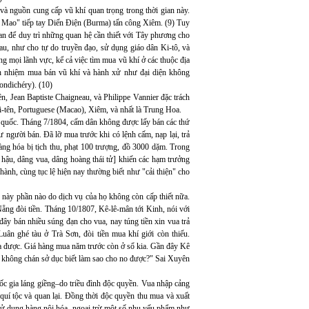
à nguồn cung cấp vũ khí quan trọng trong thời gian này.
ao" tiếp tay Diến Điện (Burma) tấn công Xiêm. (9) Tuy
n để duy trì những quan hệ cần thiết với Tây phương cho
, như cho tự do truyền đạo, sử dụng giáo dân Ki-tô, và
mọi lãnh vực, kể cả việc tìm mua vũ khí ở các thuộc địa
ách nhiệm mua bán vũ khí và hành xử như đại diện không
Pondichéry). (10)
, Jean Baptiste Chaigneau, và Philippe Vannier đặc trách
i-tên, Portuguese (Macao), Xiêm, và nhất là Trung Hoa.
i quốc. Tháng 7/1804, cấm dân không được lấy bán các thứ
 người bán. Đã lỡ mua trước khi có lệnh cấm, nạp lại, trả
ng hóa bị tịch thu, phạt 100 trượng, đồ 3000 dặm. Trong
i hậu, dâng vua, dâng hoàng thái tử] khiến các hạm trưởng
 hành, cùng tục lệ hiện nay thường biết như "cải thiện" cho
 này phần nào do dịch vụ của họ không còn cấp thiết nữa.
Nẵng đòi tiền. Tháng 10/1807, Kê-lê-mân tới Kinh, nói với
ây bán nhiều súng đạn cho vua, nay túng tiền xin vua trả
ân ghé tàu ở Trà Sơn, đòi tiền mua khí giới còn thiếu.
ĩa được. Giá hàng mua năm trước còn ở sổ kia. Gần đây Kê
m không chán sở dục biết làm sao cho no được?" Sai Xuyên
c gia láng giềng–do triều đình độc quyền. Vua nhập cảng
 quí tộc và quan lại. Đồng thời độc quyền thu mua và xuất
sử dụng hàng nội hóa, ngoại trừ một số nhu yếu phẩm như