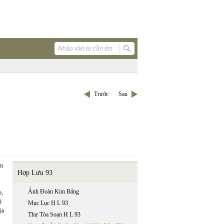
Trước
Sau
am
Hợp Lưu 93
Ảnh Đoàn Kim Bảng
p,
i
Mục Lục H L 93
ịa
Thư Tòa Soạn H L 93