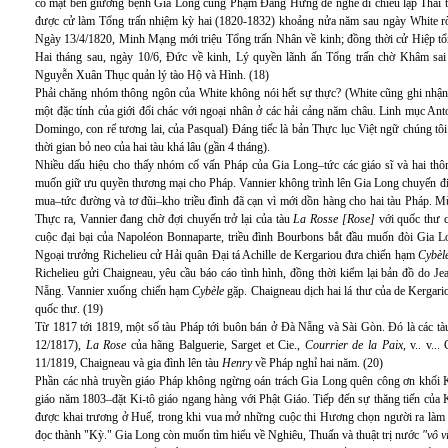
có mặt bên giường bệnh Gia Long cùng Phạm Đăng Hưng để nghe di chiếu lập Thái t
được cử làm Tổng trấn nhiệm kỳ hai (1820-1832) khoảng nửa năm sau ngày White rờ
Ngày 13/4/1820, Minh Mạng mới triệu Tổng trấn Nhân về kinh; đồng thời cử Hiệp tổn
Hai tháng sau, ngày 10/6, Đức về kinh, Lý quyền lãnh ấn Tổng trấn chờ Khâm sai
Nguyễn Xuân Thục quản lý tào Hộ và Hình. (18)
Phải chăng nhóm thông ngôn của White không nói hết sự thực? (White cũng ghi nhận là 
một đặc tính của giới đổi chác với ngoại nhân ở các hải cảng năm châu. Linh mục Anton
Domingo, con rể tương lai, của Pasqual) Đáng tiếc là bản Thực lục Việt ngữ chúng t
thời gian bỏ neo của hai tàu khá lâu (gần 4 tháng).
Nhiều dấu hiệu cho thấy nhóm cố vấn Pháp của Gia Long–tức các giáo sĩ và hai thôn
muốn giữ ưu quyền thương mại cho Pháp. Vannier không trình lên Gia Long chuyến đi
mua–tức đường và tơ đũi–kho triều đình đã cạn vì mới dồn hàng cho hai tàu Pháp. Mù
Thực ra, Vannier đang chờ đợi chuyến trở lại của tàu
La Rosse [Rose]
với quốc thư c
cuộc đại bại của Napoléon Bonnaparte, triều đình Bourbons bắt đầu muốn đòi Gia 
Ngoại trưởng Richelieu cử Hải quân Đại tá Achille de Kergariou đưa chiến hạm
Cybèl
Richelieu gửi Chaigneau, yêu cầu báo cáo tình hình, đồng thời kiểm lại bản đồ do J
Nẵng. Vannier xuống chiến hạm
Cybèle
gặp. Chaigneau dịch hai lá thư của de Kergari
quốc thư. (19)
Từ 1817 tới 1819, một số tàu Pháp tới buôn bán ở Đà Nẵng và Sài Gòn. Đó là các t
12/1817),
La Rose
của hãng Balguerie, Sarget et Cie.,
Courrier de la Paix,
v.. v..
11/1819, Chaigneau và gia đình lên tàu
Henry
về Pháp nghỉ hai năm. (20)
Phần các nhà truyền giáo Pháp không ngừng oán trách Gia Long quên công ơn khối Ki
giáo năm 1803–đặt Ki-tô giáo ngang hàng với Phật Giáo. Tiếp đến sự thăng tiến của
được khai trương ở Huế, trong khi vua mở những cuộc thi Hương chọn người ra làm
đọc thành "Kỳ." Gia Long còn muốn tìm hiểu về Nghiêu, Thuấn và thuật trị nước
"vô v