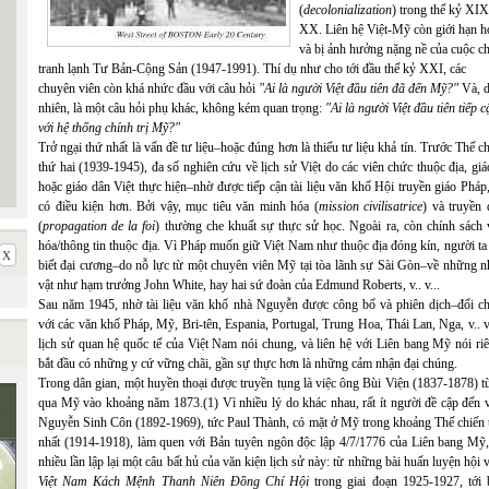
(
decolonialization
) trong thế kỷ XIX
XX. Liên hệ Việt-Mỹ còn giới hạn h
và bị ảnh hưởng nặng nề của cuộc c
tranh lạnh Tư Bản-Cộng Sản (1947-1991). Thí dụ như cho tới đầu thế kỷ XXI, các
chuyên viên còn khá nhức đầu với câu hỏi
"Ai là người Việt đầu tiên đã đến Mỹ?"
Và, d
nhiên, là một câu hỏi phụ khác, không kém quan trọng:
"Ai là người Việt đầu tiên tiếp c
với hệ thống chính trị Mỹ?"
Trở ngại thứ nhất là vấn đề tư liệu–hoặc đúng hơn là thiếu tư liệu khả tín. Trước Thế c
thứ hai (1939-1945), đa số nghiên cứu về lịch sử Việt do các viên chức thuộc địa, giá
hoặc giáo dân Việt thực hiện–nhờ được tiếp cận tài liệu văn khố Hội truyền giáo Pháp
có điều kiện hơn. Bởi vậy, mục tiêu văn minh hóa (
mission civilisatrice
) và truyền 
(
propagation de la foi
) thường che khuất sự thực sử học. Ngoài ra, còn chính sách 
hóa/thông tin thuộc địa. Vì Pháp muốn giữ Việt Nam như thuộc địa đóng kín, người ta
biết đại cương–do nỗ lực từ một chuyên viên Mỹ tại tòa lãnh sự Sài Gòn–về những n
vật như hạm trưởng John White, hay hai sứ đoàn của Edmund Roberts, v.. v...
Sau năm 1945, nhờ tài liệu văn khố nhà Nguyễn được công bố và phiên dịch–đối ch
với các văn khố Pháp, Mỹ, Bri-tên, Espania, Portugal, Trung Hoa, Thái Lan, Nga, v.. v
lịch sử quan hệ quốc tế của Việt Nam nói chung, và liên hệ với Liên bang Mỹ nói ri
bắt đầu có những y cứ vững chãi, gần sự thực hơn là những cảm nhận đại chúng.
Trong dân gian, một huyền thoại được truyền tụng là việc ông Bùi Viện (1837-1878) 
qua Mỹ vào khoảng năm 1873.(1) Vì nhiều lý do khác nhau, rất ít người đề cập đến v
Nguyễn Sinh Côn (1892-1969), tức Paul Thành, có mặt ở Mỹ trong khoảng Thế chiến 
nhất (1914-1918), làm quen với Bản tuyên ngôn độc lập 4/7/1776 của Liên bang Mỹ,
nhiều lần lập lại một câu bất hủ của văn kiện lịch sử này: từ những bài huấn luyện hội 
Việt Nam Kách Mệnh Thanh Niên Đồng Chí Hội
trong giai đoạn 1925-1927, tới 