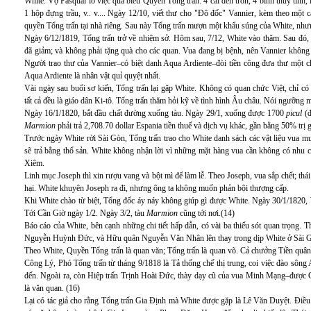
White. Vợ Pasqual lo việc quà biếu Quyền Tổng trấn: 4 cái đèn tròn, 4 bình thủy tinh,
1 hộp đựng trầu, v.. v.... Ngày 12/10, viết thư cho "Đô đốc" Vannier, kèm theo một
quyền Tổng trấn tại nhà riêng. Sau này Tổng trấn mượn một khẩu súng của White, nhưn
Ngày 6/12/1819, Tổng trấn trở về nhiệm sở. Hôm sau, 7/12, White vào thăm. Sau đó, 
đã giảm; và không phải tặng quà cho các quan. Vua đang bị bệnh, nên Vannier không 
Người trao thư của Vannier–có biệt danh Aqua Ardiente–đòi tiền công đưa thư một 
Aqua Ardiente là nhân vật quỉ quyệt nhất.
Vài ngày sau buổi sơ kiến, Tổng trấn lại gặp White. Không có quan chức Việt, chỉ c
tất cả đều là giáo dân Ki-tô. Tổng trấn thăm hỏi kỹ về tình hình Âu châu. Nói ngưỡng m
Ngày 16/1/1820, bắt đầu chất đường xuống tàu. Ngày 29/1, xuống được 1700
picul
(
Marmion
phải trả 2,708.70 dollar Espania tiền thuế và dịch vụ khác, gần bằng 50% trị
Trước ngày White rời Sài Gòn, Tổng trấn trao cho White danh sách các vật liệu vua mu
sẽ trả bằng thổ sản. White không nhận lời vì những mặt hàng vua cần không có nhu c
Xiêm.
Linh mục Joseph thì xin rượu vang và bột mì để làm lễ. Theo Joseph, vua sắp chết; thái 
hại. White khuyên Joseph ra đi, nhưng ông ta không muốn phản bội thượng cấp.
Khi White chào từ biệt, Tổng đốc áy náy không giúp gì được White. Ngày 30/1/1820,
Tới Cần Giờ ngày 1/2. Ngày 3/2, tàu
Marmion
cũng tới nơi.(14)
Báo cáo của White, bên cạnh những chi tiết hấp dẫn, có vài ba thiếu sót quan trọng. 
Nguyễn Huỳnh Đức, và Hữu quân Nguyễn Văn Nhân lên thay trong dịp White ở Sài G
Theo White, Quyền Tổng trấn là quan văn; Tổng trấn là quan võ. Cả chưởng Tiền q
Công Lý, Phó Tổng trấn từ tháng 9/1818 là Tả thống chế thị trung, coi việc đào sôn
đến. Ngoài ra, còn Hiệp trấn Trịnh Hoài Đức, thày dạy cũ của vua Minh Mạng–được
là văn quan. (16)
Lại có tác giả cho rằng Tổng trấn Gia Định mà White được gặp là Lê Văn Duyệt. Điề