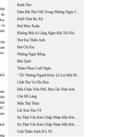
Kinh Thơ
phát
Dăm Bài Thơ Viết Trong Những Ngày Chemo Và, Radiation Therapy, Ở Bệnh Viện Fountain Valley.
ố du
Khối Tình Bọ Xít
Huy
 và
Đợi Mưa Xuân
ính
Không Một Ai Lắng Nghe Khi Tôi Nói
Thơ Em Thiếu Anh
 của
Hai Chị Em
quan
trị-
Những Ngày Rỗng
Bão Quét
Thăm Nhau Cuối Ngàn
ách
" Ôi! Những Người Khóc Lẻ Loi Một Mình"
Chất Thơ Và Thi Hóa
Dấu Chân Trên Phố, Địa Cầu Tinh Anh
mas
Chú Hề Làng
viện
ảnh
Mẩu Thịt Thừa
87,
Lối Xưa Tìm Về
giao
Sự Thật Vốn Khó Chấp Nhận Một Khi Bệnh Dối Trá Đã Ăn Sâu Vào Trí Não
sách
Sự Thật Vốn Khó Chấp Nhận Một Khi Bệnh Dối Trá Đã Ăn Sâu Vào Trí Não
Giới Thiệu Sách H L 93
ơng