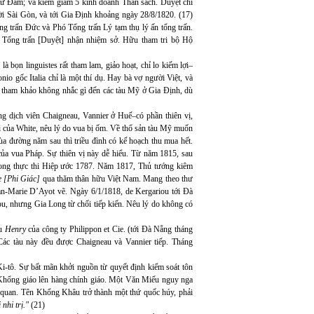
ử Đảm; và kiêm giám 5 kinh doanh Thần sách. Duyệt chỉ
i Sài Gòn, và tới Gia Định khoảng ngày 28/8/1820. (17)
g trấn Đức và Phó Tổng trấn Lý tạm thụ lý ấn tổng trấn.
 Tổng trấn [Duyệt] nhận nhiệm sở. Hữu tham tri bộ Hộ
bọn linguistes rất tham lam, giảo hoạt, chỉ lo kiếm lợi–
io gốc Italia chỉ là một thí dụ. Hay bà vợ người Việt, và
ôi tham khảo không nhắc gì đến các tàu Mỹ ở Gia Định, dù
g dịch viên Chaigneau, Vannier ở Huế–có phần thiên vị,
 của White, nêu lý do vua bị ốm. Về thổ sản tàu Mỹ muốn
a đường năm sau thì triều đình có kế hoạch thu mua hết.
ủa vua Pháp. Sự thiên vị này dễ hiểu. Từ năm 1815, sau
Long thực thi Hiệp ước 1787. Năm 1817, Thủ tướng kiêm
e [Phi Giác]
qua thăm thân hữu Việt Nam. Mang theo thư
ean-Marie D’Ayot vẽ. Ngày 6/1/1818, de Kergariou tới Đà
ou, nhưng Gia Long từ chối tiếp kiến. Nêu lý do không có
àu
Henry
của công ty Philippon et Cie. (tới Đà Nẵng tháng
. Các tàu này đều được Chaigneau và Vannier tiếp. Tháng
-tô. Sự bất mãn khởi nguồn từ quyết định kiểm soát tôn
 Khổng giáo lên hàng chính giáo. Một Văn Miếu nguy nga
 quan. Tên Khổng Khâu trở thành một thứ quốc húy, phải
i nhi trị."
(21)