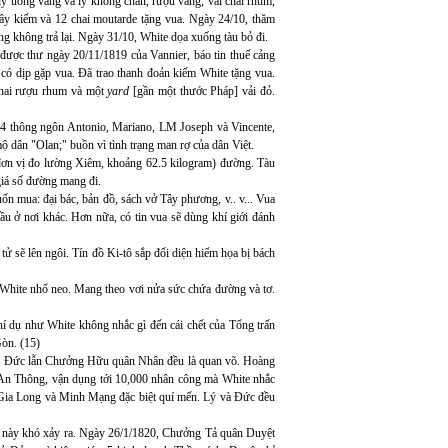
 ly uống vang và ly không chân, rượu vang, vài chai rhum,
 cây kiếm và 12 chai moutarde tặng vua. Ngày 24/10, thăm
g không trả lại. Ngày 31/10, White dọa xuống tàu bỏ đi.
được thư ngày 20/11/1819 của Vannier, báo tin thuế cảng
có dịp gặp vua. Đã trao thanh đoản kiếm White tặng vua.
chai rượu rhum và một
yard
[gần một thước Pháp] vải đỏ.
ó 4 thông ngôn Antonio, Mariano, LM Joseph và Vincente,
ộ dân "Olan;" buồn vì tình trạng man rợ của dân Việt.
đơn vị đo lường Xiêm, khoảng 62.5 kilogram) đường. Tàu
 giá số đường mang đi.
ốn mua: đại bác, bản đồ, sách vở Tây phương, v.. v... Vua
ầu ở nơi khác. Hơn nữa, có tin vua sẽ dùng khí giới đánh
tử sẽ lên ngôi. Tín đồ Ki-tô sắp đối diện hiểm họa bị bách
 White nhổ neo. Mang theo vơi nửa sức chứa đường và tơ.
Thí dụ như White không nhắc gì đến cái chết của Tổng trấn
òn. (15)
uân Đức lẫn Chưởng Hữu quân Nhân đều là quan võ. Hoàng
g An Thông, vận dụng tới 10,000 nhân công mà White nhắc
 Gia Long và Minh Mạng đặc biệt quí mến. Lý và Đức đều
u này khó xảy ra. Ngày 26/1/1820, Chưởng Tả quân Duyệt