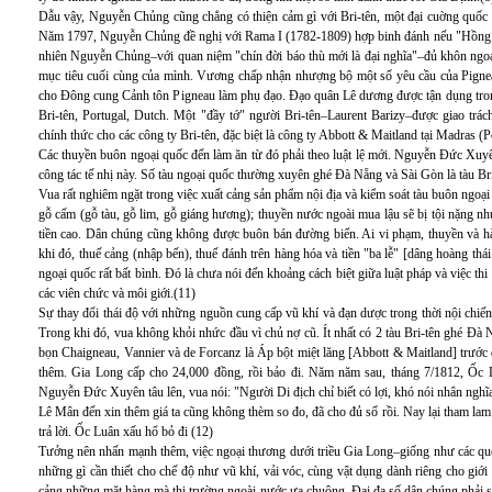
Dẫu vậy, Nguyễn Chủng cũng chẳng có thiện cảm gì với Bri-tên, một đại cuờng quốc v
Năm 1797, Nguyễn Chủng đề nghị với Rama I (1782-1809) hợp binh đánh nếu "Hồng M
nhiên Nguyễn Chủng–với quan niệm "chín đời báo thù mới là đại nghĩa"–đủ khôn ngoa
mục tiêu cuối cùng của mình. Vương chấp nhận nhượng bộ một số yêu cầu của Pigneau
cho Đông cung Cảnh tôn Pigneau làm phụ đạo. Đạo quân Lê dương được tận dụng trong 
Bri-tên, Portugal, Dutch. Một "đầy tớ" người Bri-tên–Laurent Barizy–được giao tr
chính thức cho các công ty Bri-tên, đặc biệt là công ty Abbott & Maitland tại Madras (
Các thuyền buôn ngoại quốc đến làm ăn từ đó phải theo luật lệ mới. Nguyễn Đức Xuyên
công tác tế nhị này. Số tàu ngoại quốc thường xuyên ghé Đà Nẵng và Sài Gòn là tàu Br
Vua rất nghiêm ngặt trong việc xuất cảng sản phẩm nội địa và kiểm soát tàu buôn ngoạ
gỗ cấm (gỗ tàu, gỗ lim, gỗ giáng hương); thuyền nước ngoài mua lậu sẽ bị tội nặng như
tiền cao. Dân chúng cũng không được buôn bán đường biển. Ai vi phạm, thuyền và hà
khi đó, thuế cảng (nhập bến), thuế đánh trên hàng hóa và tiền "ba lễ" [dâng hoàng thá
ngoại quốc rất bất bình. Đó là chưa nói đến khoảng cách biệt giữa luật pháp và việc thi
các viên chức và môi giới.(11)
Sự thay đổi thái độ với những nguồn cung cấp vũ khí và đạn dược trong thời nội chiến
Trong khi đó, vua không khỏi nhức đầu vì chủ nợ cũ. Ít nhất có 2 tàu Bri-tên ghé Đà 
bọn Chaigneau, Vannier và de Forcanz là Áp bột miệt lăng [Abbott & Maitland] trước đ
thêm. Gia Long cấp cho 24,000 đồng, rồi bảo đi. Năm năm sau, tháng 7/1812, Ốc Lu
Nguyễn Đức Xuyên tâu lên, vua nói: "Người Di địch chỉ biết có lợi, khó nói nhân ngh
Lê Mân đến xin thêm giá ta cũng không thèm so đo, đã cho đủ số rồi. Nay lại tham la
trả lời. Ốc Luân xấu hổ bỏ đi (12)
Tưởng nên nhấn mạnh thêm, việc ngoại thương dưới triều Gia Long–giống như các quố
những gì cần thiết cho chế độ như vũ khí, vải vóc, cùng vật dụng dành riêng cho giới
cảng những mặt hàng mà thị trường ngoài nước ưa chuộng. Đại đa số dân chúng phải 