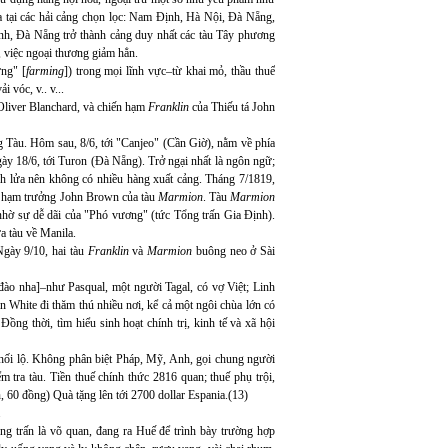
 ra tại các hải cảng chọn lọc: Nam Định, Hà Nội, Đà Nẵng,
nh, Đà Nẵng trở thành cảng duy nhất các tàu Tây phương
, việc ngoại thương giảm hẳn.
ưng" [
farming
]) trong mọi lĩnh vực–từ khai mỏ, thầu thuế
 vóc, v.. v...
liver Blanchard, và chiến hạm
Franklin
của Thiếu tá John
Tàu. Hôm sau, 8/6, tới "Canjeo" (Cần Giờ), nằm về phía
 18/6, tới Turon (Đà Nẵng). Trở ngại nhất là ngôn ngữ;
h lửa nên không có nhiều hàng xuất cảng. Tháng 7/1819,
p hạm trưởng John Brown của tàu
Marmion
. Tàu
Marmion
hờ sự dễ dãi của "Phó vương" (tức Tổng trấn Gia Định).
a tàu về Manila.
gày 9/10, hai tàu
Franklin
và
Marmion
buông neo ở Sài
 đào nha]–như Pasqual, một người Tagal, có vợ Việt; Linh
n White đi thăm thú nhiều nơi, kể cả một ngôi chùa lớn có
ồng thời, tìm hiểu sinh hoạt chính trị, kinh tế và xã hội
n hối lộ. Không phân biệt Pháp, Mỹ, Anh, gọi chung người
tra tàu. Tiền thuế chính thức 2816 quan; thuế phụ trội,
n, 60 đồng) Quà tặng lên tới 2700 dollar Espania.(13)
.
g trấn là võ quan, đang ra Huế để trình bày trường hợp