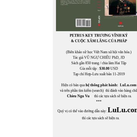
PETRUS KEY TRƯƠNG VĨNH KÝ
& CUỘC XÂM LĂNG CỦA PHÁP
(Biên khảo sử học Việt Nam xã hội văn hóa.)
Tác giả VŨ NGỰ CHIÊU PhD, JD
Sách gần 850 trang / chia làm Hai Tập
Gía mỗi tập :
$30.00
USD
Tạp chí Hợp-Lưu xuất bản 11-2019
Hiện có bán qua
hệ thống phát hành:
LuLu.com
và trên phần tìm kiếm (search) thì đánh vào hàng ch
Chieu Ngu Vu
thì các tựa sách sẽ hiện ra.
***
LuLu.co
Quý vị có thể vào đường dẫn này:
thì các tựa sách sẽ hiện ra.