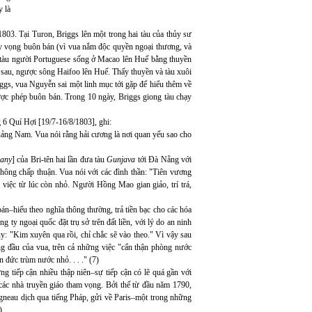
 là
03. Tại Turon, Briggs lên một trong hai tàu của thủy sư
 vọng buôn bán (vì vua nắm độc quyền ngoại thương, và
i tàu người Portuguese sống ở Macao lên Huế bằng thuyền
 sau, ngược sông Haifoo lên Huế. Thấy thuyền và tàu xuôi
iggs, vua Nguyễn sai một linh mục tới gặp để hiểu thêm về
ợc phép buôn bán. Trong 10 ngày, Briggs giong tàu chạy
6 Quí Hợi [19/7-16/8/1803], ghi:
ảng Nam. Vua nói rằng hải cương là nơi quan yếu sao cho
pany
] của Bri-tên hai lần đưa tàu
Gunjava
tới Đà Nẵng với
hông chấp thuận. Vua nói với các đình thần: "Tiên vương
 việc từ lúc còn nhỏ. Người Hồng Mao gian giảo, trí trá,
n–hiểu theo nghĩa thông thường, trả tiền bạc cho các hóa
g ty ngoại quốc đặt trụ sở trên đất liền, với lý do an ninh
: "Kim xuyên qua rồi, chỉ chắc sẽ vào theo." Vì vậy sau
g đầu của vua, trên cả những việc "cẩn thận phòng nước
đức trùm nước nhỏ. . . ." (7)
g tiếp cận nhiều thập niên–sự tiếp cận có lẽ quá gần với
 các nhà truyền giáo tham vọng. Bởi thế từ đầu năm 1790,
neau dịch qua tiếng Pháp, gửi về Paris–một trong những
)