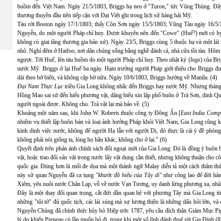
buồm đến Việt Nam. Ngày 21/5/1803, Briggs hạ neo ở "Turon," tức Vũng Thùng. Đây
thương thuyền đầu tiên tiếp cận với Đại Việt ghi trong lịch sử hàng hải Mỹ.
Tàu rời Boston ngày 17/1/1803; thấy Côn Sơn ngày 15/5/1803; Vũng Tàu ngày 16/5/18
Nguyễn, do một người Pháp chỉ huy. Được khuyên nên đến "Cowe" (Huế?) mới có hy
không có giai tầng thương gia bản xứ). Ngày 23/5, Briggs cùng 5 thuộc hạ và một lá
nhỏ. Nghỉ đêm ở Haifoo, nơi dân chúng sống bằng nghề đánh cá, nhà cửa tồi tàn. Hôm
ngược. Tới Huế, lên tàu buồm do một người Pháp chỉ huy. Theo nhật ký (
logs
) của Br
nước Mỹ. Briggs ở lại Huế ba ngày. Hạm trưởng người Pháp giới thiệu cho Briggs đư
dài theo bờ biển, và không cặp bờ nữa. Ngày 10/6/1803, Briggs hướng về Manila. (4)
Đại Nam Thực Lục
triều Gia Long không nhắc đến Briggs hay nước Mỹ. Nhưng tháng 
Hồng Mao sai sứ đến hiến phương vật, dâng biểu xin lập phố buôn ở Trà Sơn, dinh Qu
người ngoài được. Không cho. Trả vật lại mà bảo về. (5)
Khoảng một năm sau, khi John W. Roberts thuộc công ty Đông Ấn [
East India Com
nhiệm vụ thiết lập buôn bán và loại ảnh hưởng Pháp khỏi Việt Nam, Gia Long cũng k
kinh dinh việc nước, không để người Hạ lẫn với người Di, đó thực là cái ý đề phòng
không phải nòi giống ta, lòng họ hẳn khác, không cho ở lại." (6)
Quyết định trên phản ánh chính sách đối ngoại mới của Gia Long: Đó là đồng ý buôn bá
vật, hoặc trao đổi sản vật trong nước lấy vật dụng cần thiết, nhưng không thuận cho côn
quốc gia. Đúng hơn là mối đe dọa mà một thành ngữ Malay diễn tả một cách thâm thúy
này sử quan Nguyễn đã ca tụng
"khước đồ hiếu của Tây di"
như công lao để đời hàn
Xiêm, yêu nuôi nước Chân Lạp, vỗ về nước Vạn Tượng, uy danh lừng phương xa, nhân 
Đây là một thay đổi quan trọng, cắt đứt dần quan hệ với phương Tây mà Gia Long từn
những "tôi tớ" đủ quốc tịch, các lái súng mà sự lương thiện là những dấu hỏi lớn, và
Nguyễn Chủng đã chính thức hủy bỏ Hiệp ước 1787, yêu cầu đích thân Giám Mục Pig
lý do khiến Pigneau có lần muốn bỏ đi, trong khi một số lính đánh thuê rời Gia Định.(8