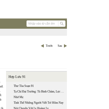
Trước
Sau
Hợp Lưu 91
i
Thư Tòa Soạn 91
il.
.
Tạ Chí Đại Trường: Tù Binh Chàm, Lực Lượng Sản Xuất Riêng Biệt Của Lí
ết
Nhớ Mẹ
à
Tình Thế Những Người Viết Trẻ Hôm Nay
 là
Nói Chuyện Với Ly Hoàng Ly