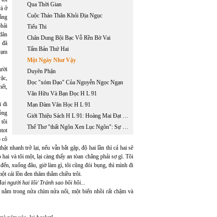
Qua Thời Gian
à ở
Cuộc Tháo Thân Khỏi Địa Ngục
rắng
hải
Tiểu Thi
dân
Chân Dung Bội Bạc Vỗ Rền Bờ Vai
 đã
Tấm Bản Thứ Hai
trạm
Một Ngày Như Vậy
ười
Duyên Phận
rặc,
Đọc "xóm Đạo" Của Nguyễn Ngọc Ngạn
hết,
Văn Hữu Và Bạn Đọc H L 91
i đi
Mạn Đàm Văn Học H L 91
 ỏng
Giới Thiệu Sách H L 91: Hoàng Mai Đạt Phụ Trách
tôi
Thể Thơ "thất Ngôn Xen Lục Ngôn": Sự Sáng Tạo Thể Loại Đầu Tiên Trong Lịch Sử Văn Học Việt Nam
tot
o cô
hật nhanh trở lại, nếu vẫn bắt gặp, độ hai lần thì cả hai sẽ
ai và tôi một, lại càng thấy an tòan chẳng phải sợ gì. Tôi
 đến, xuống đâu, giờ làm gì, tôi cũng đói bụng, thì mình đi
một cái lồn đen thăm thẳm chiều trôi.
i người hai lối/ Tránh sao bồi hồi...
i nằm trong nửa chìm nửa nổi, một biển nhồi rất chậm và