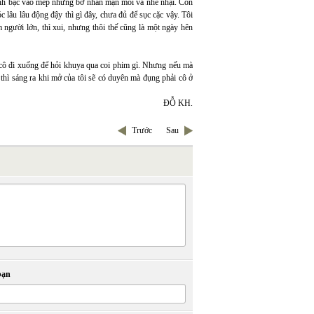
linh bạc vào mép những bờ nhăn mặn mòi và nhễ nhại. Còn
lâu lâu động đậy thì gì đây, chưa đủ để sục cặc vậy. Tôi
 người lớn, thì xui, nhưng thôi thế cũng là một ngày hên
i cô đi xuống để hỏi khuya qua coi phim gì. Nhưng nếu mà
 thì sáng ra khi mở của tôi sẽ có duyên mà đụng phải cô ở
ĐỖ KH.
Trước
Sau
bạn