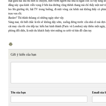
mặt giữa hai đùi thì mới ra chuyện, mới vươn người mà nhả ra ngàn con cá vẩy lung 
đằng này qua kính viễn vọng ở bên kia đường rộng thênh thang mà chỉ thấy một mớ tóc 
leo lên giường tôi, bật TV trong buồng, đi một vòng các kênh mà không thấy có phim
trọn vẹn rồi.
Basket?
Thì thỉnh thỏang có những ngày như vậy.
Sáng mai, tôi biết chắc là tôi sẽ không dậy sớm, xuống đứng trước cửa nhà cô mà đợ
cái may của tôi còn tiếp tục kiểu hai kinh thành (Paris và London) này thêm một ngày,
phòng đối diện, là một du khách Italy tóet miệng ra cười và bản đồ cầm tay.
Gửi ý kiến của bạn
Tên của bạn
Email của 