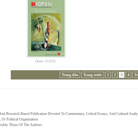
(Xem: 12153)
Trang đầu
Trang trước
1
2
3
4
Tr
 And Research-Based Publication Devoted To Commentary, Critical Essays, And Cultural Analy
, Or Political Organization.
Solely Those Of The Authors.