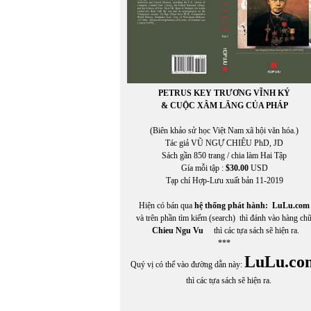
PETRUS KEY TRƯƠNG VĨNH KÝ
& CUỘC XÂM LĂNG CỦA PHÁP
(Biên khảo sử học Việt Nam xã hội văn hóa.)
Tác giả VŨ NGỰ CHIÊU PhD, JD
Sách gần 850 trang / chia làm Hai Tập
Gía mỗi tập :
$30.00
USD
Tạp chí Hợp-Lưu xuất bản 11-2019
Hiện có bán qua
hệ thống phát hành:
LuLu.com
và trên phần tìm kiếm (search) thì đánh vào hàng ch
Chieu Ngu Vu
thì các tựa sách sẽ hiện ra.
***
LuLu.co
Quý vị có thể vào đường dẫn này:
thì các tựa sách sẽ hiện ra.