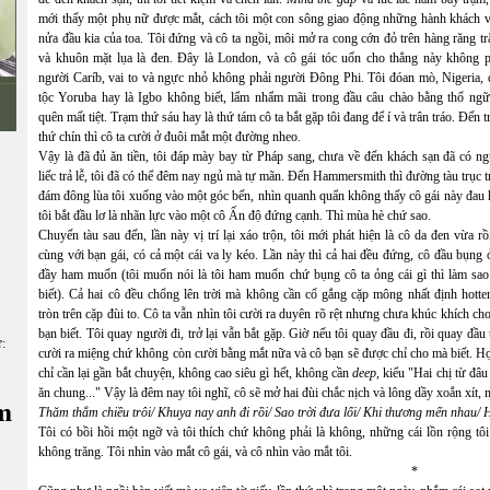
mới thấy một phụ nữ được mắt, cách tôi một con sông giao động những hành khách v
nửa đầu kia của toa. Tôi đứng và cô ta ngồi, môi mở ra cong cớn đỏ trên hàng răng t
và khuôn mặt lụa là đen. Đây là London, và cô gái tóc uốn cho thẳng này không p
người Caríb, vai to và ngực nhỏ không phải người Đông Phi. Tôi đóan mò, Nigeria, 
tộc Yoruba hay là Igbo không biết, lẩm nhẩm mãi trong đầu câu chào bằng thổ ngữ
quên mất tiệt. Trạm thứ sáu hay là thứ tám cô ta bắt gặp tôi đang để ‎í và trân tráo. Đến 
thứ chín thì cô ta cười ở đuôi mắt một đường nheo.
Vậy là đã đủ ăn tiền, tôi đáp mày bay từ Pháp sang, chưa về đến khách sạn đã có ng
liếc trả lễ, tôi đã có thể đêm nay ngủ mà tự mãn. Đến Hammersmith thì đường tàu trục t
đám đông lùa tôi xuống vào một góc bến, nhìn quanh quẩn không thấy cô gái này đau 
tôi bắt đầu lơ là nhãn lực vào một cô Ấn độ đứng cạnh. Thì mùa hè chứ sao.
Chuyến tàu sau đến, lần này vị trí lại xáo trộn, tôi mới phát hiện là cô da đen vừa rồ
cùng với bạn gái, có cả một cái va ly kéo. Lần này thì cả hai đều đứng, cô đầu bụng
đầy ham muốn (tôi muốn nói là tôi ham muốn chứ bụng cô ta ỏng cái gì thì làm sao 
biết). Cả hai cô đều chổng lên trời mà không cần cố gắng cặp mông nhất định hotten
tròn trên cặp đùi to. Cô ta vẫn nhìn tôi cười ra duyên rõ rệt nhưng chưa khúc khích ch
bạn biết. Tôi quay người đi, trở lại vẫn bắt gặp. Giờ nếu tôi quay đầu đi, rồi quay đầu t
ữ:
cười ra miệng chứ không còn cười bằng mắt nữa và cô bạn sẽ được chỉ cho mà biết. Họ h
chỉ cần lại gần bắt chuyện, không cao siêu gì hết, không cần
deep
,
kiểu
"Hai chị từ đâu
ăn chung..." Vậy là đêm nay tôi nghĩ, cô sẽ mở hai đùi chắc nịch và lông dầy xoắn xít, 
m
Thăm thẳm chiều trôi/ Khuya nay anh đi rồi/ Sao trời đưa lối/ Khi thương mến nhau/ Ha
Tôi có bồi hồi một ngỡ
và tôi thích chứ không phải là không, những cái lồn rộng tô
không trăng. Tôi nhìn vào mắt cô gái, và cô nhìn vào mắt tôi.
*