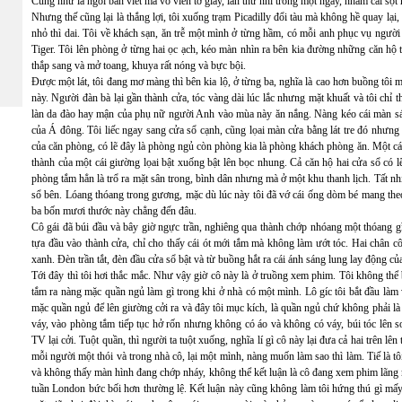
Cũng như là ngồi bàn viết mà vo viên tờ giấy, lần thứ nhì trong một ngày, nhắm cái sọt
Nhưng thế cũng lại là thắng lợi, tôi xuống trạm Picadilly đổi tàu mà không hề quay lại, 
nhỏ thì dai. Tôi về khách sạn, ăn trễ một mình ở từng hầm, có mỗi anh phục vụ người 
Tiger. Tôi lên phòng ở từng hai ọc ạch, kéo màn nhìn ra bên kia đường những căn hộ t
thắp sang và mở toang, khuya rất nóng và bực bội.
Được một lát, tôi đang mơ màng thì bên kia lộ, ở từng ba, nghĩa là cao hơn buồng tôi 
này. Người đàn bà lại gần thành cửa, tóc vàng dài lúc lắc nhưng mặt khuất và tôi chỉ 
làn da đào hay mận của phụ nữ người Anh vào mùa này ăn nắng. Nàng kéo cái màn sáo
của Á đông. Tôi liếc ngay sang cửa sổ cạnh, cũng lọai màn cửa bằng lát tre đó nhưng c
của căn phòng, có lẽ đây là phòng ngủ còn phòng kia là phòng khách phòng ăn. Một cái 
thành của một cái giường lọai bật xuống bật lên bọc nhung. Cả căn hộ hai cửa sổ có l
phòng tắm hẳn là trổ ra mặt sân trong, bình dân nhưng mà ở một khu thanh lịch. Tất nhiê
sổ bên. Lóang thóang trong gương, mặc dù lúc này tôi đã vớ cái ống dòm bé mang theo
ba bốn mươi thước này chẳng đến đâu.
Cô gái đã búi đầu và bây giờ ngực trần, nghiêng qua thành chớp nhóang một thóang gì
tựa đầu vào thành cửa, chỉ cho thấy cái ót mới tắm mà không làm ướt tóc. Hai chân cô
xanh. Đèn trần tắt, đèn đầu cửa sổ bật và từ buồng hắt ra cái ánh sáng lung lay động c
Tới đây thì tôi hơi thắc mắc. Như vậy giờ cô này là ở truồng xem phim. Tôi không thể 
tắm ra nàng mặc quần ngủ làm gì trong khi ở nhà có một mình. Lô gíc tôi bắt đầu làm 
mặc quần ngủ để lên giường cởi ra và đây tôi mục kích, là quần ngủ chứ không phải là 
váy, vào phòng tắm tiếp tục hở rốn nhưng không có áo và không có váy, búi tóc lên 
TV lại cởi. Tuột quần, thì người ta tuột xuống, nghĩa lí gì cô này lại đưa cả hai trên lên 
mỗi người một thói và trong nhà cô, lại một mình, nàng muốn làm sao thì làm. Tiế là tôi
và không thấy màn hình đang chớp nháy, không thể kết luận là cô đang xem phim lãng
tuần London bức bối hơn thường lệ. Kết luận này cũng không làm tôi hứng thú gì mấy