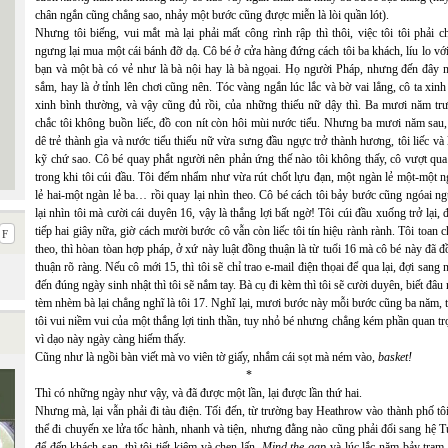
chân ngắn cũng chẳng sao, nhảy một bước cũng được miễn là lòi quần lót).
Nhưng tôi biếng, vui mắt mà lại phải mất công rình rập thì thôi, việc tôi tôi phải c
ngưng lại mua một cái bánh đỡ dạ. Cô bé ở cửa hàng đứng cách tôi ba khách, líu lo vớ
bạn và một bà có vẻ như là bà nội hay là bà ngọai. Họ người Pháp, nhưng đến đây 
sắm, hay là ở tỉnh lên chơi cũng nên. Tóc vàng ngắn lúc lắc và bờ vai lẳng, cô ta xinh
xinh bình thường, và vậy cũng đủ rồi, của những thiếu nữ dậy thì. Ba mươi năm trư
chắc tôi không buồn liếc, đồ con nít còn hôi mùi nước tiểu. Nhưng ba mươi năm sau,
dê trẻ thành gìa và nước tiểu thiếu nữ vừa sưng đầu ngực trở thành hương, tôi liếc và 
kỹ chứ sao. Cô bé quay phắt người nên phản ứng thế nào tôi không thấy, cô vượt qua
trong khi tôi cúi đầu. Tôi đếm nhẩm như vừa rút chốt lựu đạn, một ngàn lẻ một-một 
lẻ hai-một ngàn lẻ ba… rồi quay lại nhìn theo. Cô bé cách tôi bảy bước cũng ngóai n
lại nhìn tôi mà cười cái duyên 16, vậy là thắng lợi bất ngờ! Tôi cúi đầu xuống trở lại,
tiếp hai giây nữa, giờ cách mười bước cô vẫn còn liếc tôi tín hiệu rành rành. Tôi toan 
theo, thì hòan tòan hợp pháp, ở xứ này luật đồng thuận là từ tuổi 16 mà cô bé này đã 
thuận rõ ràng. Nếu cô mới 15, thì tôi sẽ chỉ trao e-mail điện thọai để qua lại, đợi sang
đến đúng ngày sinh nhật thì tôi sẽ nắm tay. Bà cụ đi kèm thì tôi sẽ cười duyên, biết đâu
tèm nhèm bà lại chẳng nghĩ là tôi 17. Nghĩ lại, mươi bước này mỗi bước cũng ba năm, 
tôi vui niềm vui của một thắng lợi tinh thần, tuy nhỏ bé nhưng chẳng kém phần quan t
vì dạo này ngày càng hiếm thấy.
Cũng như là ngồi bàn viết mà vo viên tờ giấy, nhắm cái sọt mà ném vào,
basket!
*
Thì có những ngày như vậy, và đã được một lần, lại được lần thứ hai.
Nhưng mà, lại vẫn phải đi tàu điện. Tối đến, từ trường bay Heathrow vào thành phố tô
thể đi chuyến xe lửa tốc hành, nhanh và tiện, nhưng đằng nào cũng phải đổi sang hệ 
để đến khách sạn, thì tôi tiết kiệm và chen lấn.
Mind the gap
và lúc lắc năm bảy trạm,