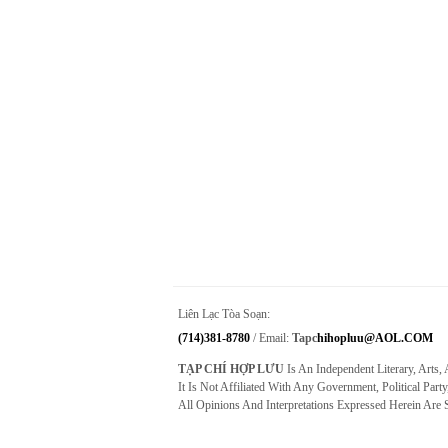
Liên Lạc Tòa Soạn:
(714)381-8780
/ Email:
Tapc
Hihopluu@AOL.COM
TẠP CHÍ HỢP LƯU
Is An Independent Literary, Arts,
It Is Not Affiliated With Any Government, Political Party
All Opinions And Interpretations Expressed Herein Are 