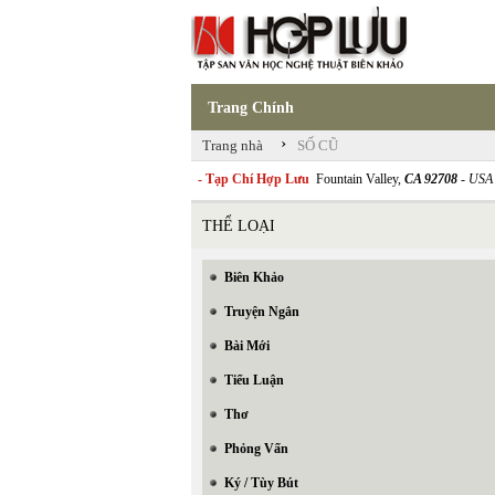
Trang Chính
›
Trang nhà
SỐ CŨ
- Tạp Chí Hợp Lưu
Fountain Valley,
CA 92708
- USA
THỂ LOẠI
Biên Khảo
Truyện Ngắn
Bài Mới
Tiểu Luận
Thơ
Phỏng Vấn
Ký / Tùy Bút