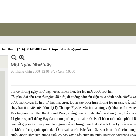
Điện thoại:
(714) 381-8780
E-mail:
tapchihopluu@aol.com
Một Ngày Như Vậy
26 Tháng Chín 2008
12:00 SA
(Xem: 10600)
Thì có những ngày như vậy, và tất nhiên thôi, lâu lâu mới được một lần.
Tôi phải đợi đến năm tôi ngòai 50 tuổi, đi xuống hầm tàu điện mua bánh nhân sôcôla và
được một cô gái 15 hay 17 liếc mắt cười. Đó là vào buổi trưa nhưng tôi ăn sáng trễ, mớ
chạy ba công việc trên khu đại lộ Champs Elysées và còn ba công việc khác ở khu Auteu
Đời tôi, tam giác Neuilly-Auteuil-Passy chẳng mấy khi, dại thế mà không biết, thảo nào
11 giờ trưa, trời tháng Bảy đang nóng, tôi ngưng lại trước Khải hòan môn năm phút, bi
đâu bắt gặp một cái váy mùa hè ngược nắng nhưng tòan là du khách Hoa kỳ quần cộc v
du khách Trung quốc quần dài. Ờ thì vài cái rốn Bắc Âu, Tây Ban Nha, tôi đi cầu thang
cuốn
xuống
hầm nên không thấy cô nào váy ngắn chân dài nhảy ba bước bậc thang (hay