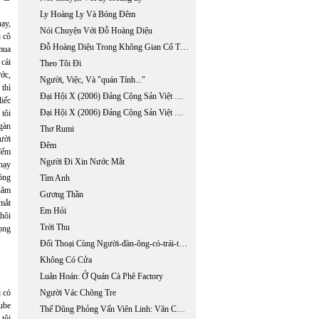
Ly Hoàng Ly Và Bóng Đêm
hạy,
Nói Chuyện Với Đỗ Hoàng Diệu
i cô
Đỗ Hoàng Diệu Trong Không Gian Cổ Tích Huyền Ảo
mua
 cái
Theo Tôi Đi
ớc,
Người, Việc, Và "quán Tính..."
 thì
Đại Hội X (2006) Đảng Cộng Sản Việt Nam:một Đại Hội Tiền Chế (phần 1)
liếc
Đại Hội X (2006) Đảng Cộng Sản Việt Nam:một Đại Hội Tiền Chế (phần 2)
 tôi
ngàn
Thơ Rumi
gười
Đêm
 đếm
Người Đi Xin Nước Mắt
chạy
đồng
Tìm Anh
 năm
Gương Thần
 mắt
Em Hỏi
thôi
Trời Thu
rọng
Đối Thoại Cùng Người-đàn-ông-có-trái-tim-bên-phải
Không Có Cửa
Luân Hoán: Ở Quán Cà Phê Factory
i có
Người Vác Chõng Tre
Tube
Thế Dũng Phỏng Vấn Viên Linh: Văn Chương Tôi Không Phục Vụ Niềm Vui
 tôi