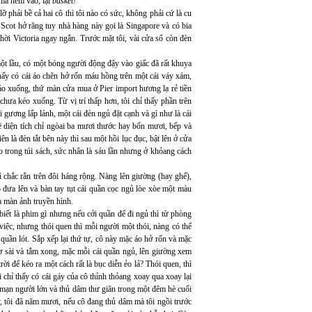
 mà ném vào, lại
basket!
lỡ phải bề cả hai cô thì tôi nào có sức, không phải cứ là cu
Scot hở răng tuy nhà hàng này gọi là Singapore và có bia
hời Victoria ngay ngắn. Trước mặt tôi, vài cửa sổ còn đèn
một lầu, có một bóng người động đậy vào giấc đã rất khuya
thấy có cái áo chẽn hở rốn máu hồng trên một cái váy xám,
 xuống, thứ màn cửa mua ở Pier import hương lạ rẻ tiền
hưa kéo xuống. Từ vị trí thấp hơn, tôi chỉ thấy phần trên
gương lấp lánh, một cái đèn ngủ đặt cạnh và gì như là cái
ẽ diện tích chỉ ngòai ba mươi thước hay bốn mươi, bếp và
n là đèn tắt bên này thì sau một hồi lục đục, bật lên ở cửa
 trong túi sách, sức nhân là sáu lần nhưng ở khỏang cách
 chắc rắn trên đôi háng rộng. Nàng lên giường (hay ghế),
 đưa lên và bàn tay tụt cái quần cọc ngủ lòe xòe một màu
ủa màn ảnh truyền hình.
biết là phim gì nhưng nếu cởi quần để đi ngủ thì từ phòng
việc, nhưng thói quen thì mỗi người một thói, nàng có thể
quần lót. Sắp xếp lại thứ tự, cô này mặc áo hở rốn và mặc
sơ sài và tắm xong, mặc mỗi cái quần ngủ, lên giường xem
trời để kéo ra một cách rất là bục diễn ẻo lả? Thói quen, thì
 chỉ thấy có cái gáy của cô thỉnh thỏang xoay qua xoay lại
 mạn người lớn và thủ dâm thư giãn trong một đêm hè cuối
, tôi đã năm mươi, nếu cô đang thủ dâm mà tôi ngồi trước