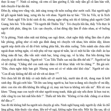
thực là may !". Ninh cả mừng, rải rơm cỏ làm giường ổ, bắc mấy tấm gỗ cũ làm bàn viết,
tính chuyện ở lại dài dài.
Đêm ấy, trăng treo vằng vặc, ánh sáng trong vắt tuôn xuống như nước suối. Hai người ngồi
kề gối ngoài hành lang, xưng tên họ với nhau. Người kia tự bảo: "Tôi họ Yến, tự là Xích
Hà". Ninh nghĩ Yến là thí sinh đi thi, nhưng nghe tiếng nói thì rõ không phải người Chiết
Giang, bèn hỏi. Yến nhận: "Tôi người đất Thiểm Tây". Trò chuyện hồi lâu, thấy Yến thực là
người chất phác, đáng tin. Lúc cạn chuyện, cả hai đứng dậy làm lễ chào nhau, ai về buồng
nấy.
Vì lạ phòng, Ninh nằm mãi mà không sao ngủ được, chợt nghe thấy tiếng lầm rầm ở phía
bắc phòng, giống như có một gia đình đang trò chuyện với nhau; bèn nhỏm dậy, khom
người núp dưới cửa sổ đá ở bức tường phía bắc, lén nhìn xuống. Trên mảnh sân chùa nhỏ
ngoài đoạn tường ngăn, có một phụ nữ trạc ngoại tứ tuần, lại có một bà lão vận chiếc áo lụa
hồng màu đã bạc, đầu vấn một vành bạc, lưng còng rạp, vẻ lụ khụ. Hai bên đương bàn
chuyện gì đó dưới trăng. Người trẻ: "Con Tiểu Thiến sao mà lâu đến thế nhỉ ?". Người trẻ lại
vẻ dè chừng: "Chẳng nhẽ con ranh này dám có lời khục khặc với bà chăng ?". Bà già nói:
"Đâu, chưa nghe thấy bao giờ. Nhưng xem nó có vẻ nhăn nhó khó chịu". Người trẻ cáu:
c
"Con đĩ này không thể đối xử tốt với nó được !"
.
Nói chưa hết lời đã thấy có một thiếu nữ cỡ mười bảy, mười tám đi tới, dung mạo lả lướt
xinh đẹp. Bà già cười bảo: "Đi lén sau lưng người ta, hai bọn ta đang nói chuyện về mi đây,
nhóc con rón rén đến không lên tiếng gì cả, may mà bọn ta không nói xấu mi". Rồi xít xoa
khen: "Dung mạo con tuyệt vời như người trong tranh, thân già này nếu được là bọn trai tơ,
chắc cũng bị con hút mất hồn thôi !". Thiếu nữ bẽn lẽn: "Không có bà chắc chẳng có ai khen
thế đâu ạ !".
Sau đó thì không biết ba người nói chuyện gì nữa. Ninh nghĩ bụng mấy người ấy chắc là chỗ
láng giềng, thân thuộc của nhau, liền trở về ngủ, không nghe lỏm nữa. Một lúc lâu sau, tất cả