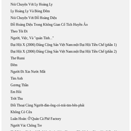
Nói Chuyện Với Ly Hoàng Ly
Ly Hoàng Ly Và Bóng Đêm
Nói Chuyện Với Đỗ Hoàng Diệu
Đỗ Hoàng Diệu Trong Không Gian Cổ Tích Huyền Ảo
Theo Tôi Đi
Người, Việc, Và "quán Tính..."
Đại Hội X (2006) Đảng Cộng Sản Việt Nam:một Đại Hội Tiền Chế (phần 1)
Đại Hội X (2006) Đảng Cộng Sản Việt Nam:một Đại Hội Tiền Chế (phần 2)
Thơ Rumi
Đêm
Người Đi Xin Nước Mắt
Tìm Anh
Gương Thần
Em Hỏi
Trời Thu
Đối Thoại Cùng Người-đàn-ông-có-trái-tim-bên-phải
Không Có Cửa
Luân Hoán: Ở Quán Cà Phê Factory
Người Vác Chõng Tre