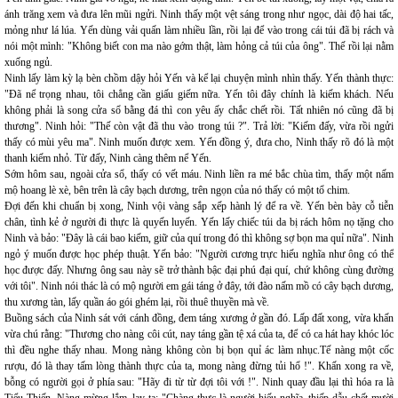
ánh trăng xem và đưa lên mũi ngửi. Ninh thấy một vệt sáng trong như ngọc, dài độ hai tấc,
mỏng như lá lúa. Yến dùng vải quấn làm nhiều lần, rồi lại để vào trong cái túi đã bị rách và
nói một mình: "Không biết con ma nào gớm thật, làm hỏng cả túi của ông". Thế rồi lại nằm
xuống ngủ.
Ninh lấy làm kỳ lạ bèn chồm dậy hỏi Yến và kể lại chuyện mình nhìn thấy. Yến thành thực:
"Đã nể trọng nhau, tôi chẳng cần giấu giếm nữa. Yến tôi đây chính là kiếm khách. Nếu
không phải là song cửa sổ bằng đá thì con yêu ấy chắc chết rồi. Tất nhiên nó cũng đã bị
thương". Ninh hỏi: "Thế còn vật đã thu vào trong túi ?". Trả lời: "Kiếm đấy, vừa rồi ngửi
thấy có mùi yêu ma". Ninh muốn được xem. Yến đồng ý, đưa cho, Ninh thấy rõ đó là một
thanh kiếm nhỏ. Từ đấy, Ninh càng thêm nể Yến.
Sớm hôm sau, ngoài cửa sổ, thấy có vết máu. Ninh liền ra mé bắc chùa tìm, thấy một nấm
mộ hoang lè xè, bên trên là cây bạch dương, trên ngọn của nó thấy có một tổ chim.
Đợi đến khi chuẩn bị xong, Ninh vội vàng sắp xếp hành lý để ra về. Yến bèn bày cỗ tiễn
chân, tình kẻ ở người đi thực là quyến luyến. Yến lấy chiếc túi da bị rách hôm nọ tặng cho
Ninh và bảo: "Đây là cái bao kiếm, giữ của quí trong đó thì không sợ bọn ma quỉ nữa". Ninh
ngỏ ý muốn được học phép thuật. Yến bảo: "Người cương trực hiếu nghĩa như ông có thể
học được đấy. Nhưng ông sau này sẽ trở thành bậc đại phú đại quí, chứ không cùng đường
với tôi". Ninh nói thác là có mộ người em gái táng ở đây, tới đào nấm mồ có cây bạch dương,
thu xương tàn, lấy quần áo gói ghém lại, rồi thuê thuyền mà về.
Buồng sách của Ninh sát với cánh đồng, đem táng xương ở gần đó. Lấp đất xong, vừa khấn
vừa chú rằng: "Thương cho nàng côi cút, nay táng gần tệ xá của ta, để có ca hát hay khóc lóc
thì đều nghe thấy nhau. Mong nàng không còn bị bọn quỉ ác làm nhục.Tế nàng một cốc
rượu, đó là thay tấm lòng thành thực của ta, mong nàng đừng tủi hổ !". Khấn xong ra về,
bỗng có người gọi ở phía sau: "Hãy đi từ từ đợi tôi với !". Ninh quay đầu lại thì hóa ra là