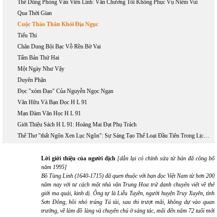
Thế Dũng Phỏng Vấn Viên Linh: Văn Chương Tôi Không Phục Vụ Niềm Vui
Qua Thời Gian
Cuộc Tháo Thân Khỏi Địa Ngục
Tiểu Thi
Chân Dung Bội Bạc Vỗ Rền Bờ Vai
Tấm Bản Thứ Hai
Một Ngày Như Vậy
Duyên Phận
Đọc "xóm Đạo" Của Nguyễn Ngọc Ngạn
Văn Hữu Và Bạn Đọc H L 91
Mạn Đàm Văn Học H L 91
Giới Thiệu Sách H L 91: Hoàng Mai Đạt Phụ Trách
Thể Thơ "thất Ngôn Xen Lục Ngôn": Sự Sáng Tạo Thể Loại Đầu Tiên Trong Lịch Sử Văn Học Việt Nam
Lời giới thiệu của người dịch
[dẫn lại có chỉnh sửa từ bản đã công bố
năm 1995]
Bồ Tùng Linh (1640-1715) đã quen thuộc với bạn đọc Việt Nam từ hơn 200
năm nay với tư cách một nhà văn Trung Hoa trứ danh chuyên viết về thế
giới ma quái, kinh dị. Ông tự là Liễu Tuyền, người huyện Truy Xuyên, tỉnh
Sơn Đông, hồi nhỏ trúng Tú tài, sau thi trượt mãi, không dự vào quan
trường, về làm đồ làng và chuyên chú ở sáng tác, mãi đến năm 72 tuổi mới