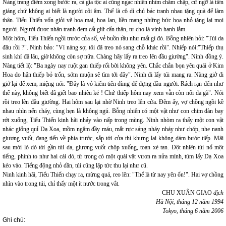
Nàng trang điểm xong bước ra, cả gia tộc ai cũng ngạc nhiên nhìm chằm chặp, cứ ngỡ là tiên
giáng chứ không ai biết là người cõi âm. Thế là cô dì chú bác tranh nhau tặng quà để làm
thân. Tiểu Thiến vốn giỏi vẽ hoa mai, hoa lan, liền mang những bức họa nhỏ tặng lại mọi
người. Người được nhận tranh đem cất giữ cẩn thận, tự cho là vinh hạnh lắm.
Một hôm, Tiểu Thiến ngồi trước cửa sổ, vẻ buồn rầu như mất gì đó. Bỗng nhiên hỏi: "Túi da
đâu rồi ?". Ninh bảo: "Vì nàng sợ, tôi đã treo nó sang chỗ khác rồi". Nhiếp nói:"Thiếp thụ
sinh khí đã lâu, giờ không còn sợ nữa. Chàng hãy lấy ra treo lên đầu giường". Ninh đồng ý.
Nàng tiết lộ: "Ba ngày nay ruột gan thiếp rối bời không yên. Chắc chắn bọn yêu quái ở Kim
Hoa do hận thiếp bỏ trốn, sớm muộn sẽ tìm tới đây". Ninh đi lấy túi mang ra. Nàng giở đi
giở lại để xem, miệng nói: "Đây là vỏ kiếm tiên dùng để đựng đầu người. Rách rạn đến như
thế này, không biết đã giết bao nhiêu kẻ ! Chứ thiếp hôm nay xem vẫn còn nổi da gà". Nói
rồi treo lên đầu giường. Hai hôm sau lại nhờ Ninh treo lên cửa. Đêm ấy, vợ chồng ngồi kề
nhau nhìn nến cháy, cùng hẹn là không ngủ. Bỗng nhiên có một vật như con chim đàn bay
rớt xuống, Tiểu Thiến kinh hãi nhảy vào nấp trong mùng. Ninh nhòm ra thấy một con vật
nhác giống quỉ Dạ Xoa, mồm ngậm đầy máu, mắt rực sáng nháy nháy như chớp, nhe nanh
giương vuốt, đang tiến về phía trước, sắp tới cửa thì khựng lại không dám bước tiếp. Mãi
sau mới lò dò tới gần túi da, giương vuốt chộp xuống, toan xé tan. Đột nhiên túi nổ một
tiếng, phình to như hai cái dó, từ trong có một quái vật vươn ra nửa mình, túm lấy Dạ Xoa
kéo vào. Tiếng động nhỏ dần, túi cũng lập tức thu lại như cũ.
Ninh kinh hãi, Tiểu Thiến chạy ra, mừng quá, reo lên: "Thế là từ nay yên ổn!". Hai vợ chồng
nhìn vào trong túi, chỉ thấy một ít nước trong vắt.
CHU XUÂN GIAO
dịch
Hà Nội, tháng 12 năm 1994
Tokyo, tháng 6 năm 2006
Ghi chú: