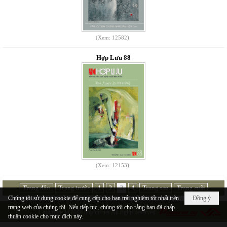
(Xem: 12582)
Hợp Lưu 88
(Xem: 12153)
Trang đầu
Trang trước
1
2
3
4
Trang sau
Trang cuối
Chúng tôi sử dụng cookie để cung cấp cho bạn trải nghiệm tốt nhất trên
Đồng ý
trang web của chúng tôi. Nếu tiếp tục, chúng tôi cho rằng bạn đã chấp
Copyright © 2026
hopluu.net
All rights reserved
thuận cookie cho mục đích này.