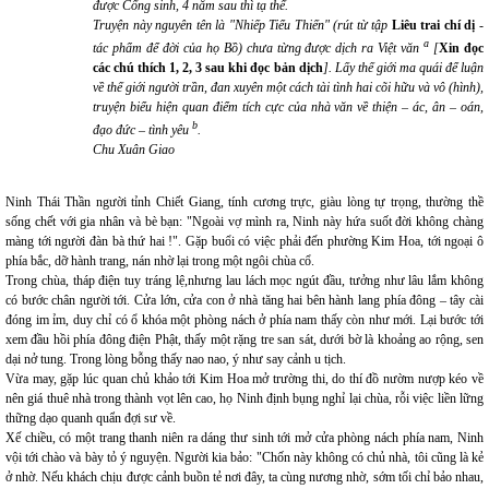
được Cống sinh, 4 năm sau thì tạ thế.
Truyện này nguyên tên là "Nhiếp Tiểu Thiến" (rút từ tập
Liêu trai chí dị
-
a
tác phẩm để đời của họ Bồ) chưa từng được dịch ra Việt văn
[
Xin đọc
các chú thích 1, 2, 3 sau khi đọc bản dịch
]. Lấy thế giới ma quái để luận
về thế giới người trần, đan xuyên một cách tài tình hai cõi hữu và vô (hình),
truyện biểu hiện quan điểm tích cực của nhà văn về thiện – ác, ân – oán,
b
đạo đức – tình yêu
.
Chu Xuân Giao
Ninh Thái Thần người tỉnh Chiết Giang, tính cương trực, giàu lòng tự trọng, thường thề
sống chết với gia nhân và bè bạn: "Ngoài vợ mình ra, Ninh này hứa suốt đời không chàng
màng tới người đàn bà thứ hai !". Gặp buổi có việc phải đến phường Kim Hoa, tới ngoại ô
phía bắc, dỡ hành trang, nán nhờ lại trong một ngôi chùa cổ.
Trong chùa, tháp điện tuy tráng lệ,nhưng lau lách mọc ngút đầu, tưởng như lâu lắm không
có bước chân người tới. Cửa lớn, cửa con ở nhà tăng hai bên hành lang phía đông – tây cài
đóng im ỉm, duy chỉ có ổ khóa một phòng nách ở phía nam thấy còn như mới. Lại bước tới
xem đầu hồi phía đông điện Phật, thấy một rặng tre san sát, dưới bờ là khoảng ao rộng, sen
dại nở tung. Trong lòng bỗng thấy nao nao, ý như say cảnh u tịch.
Vừa may, gặp lúc quan chủ khảo tới Kim Hoa mở trường thi, do thí đồ nườm nượp kéo về
nên giá thuê nhà trong thành vọt lên cao, họ Ninh định bụng nghỉ lại chùa, rỗi việc liền lững
thững dạo quanh quẩn đợi sư về.
Xế chiều, có một trang thanh niên ra dáng thư sinh tới mở cửa phòng nách phía nam, Ninh
vội tới chào và bày tỏ ý nguyện. Người kia bảo: "Chốn này không có chủ nhà, tôi cũng là kẻ
ở nhờ. Nếu khách chịu được cảnh buồn tẻ nơi đây, ta cùng nương nhờ, sớm tối chỉ bảo nhau,