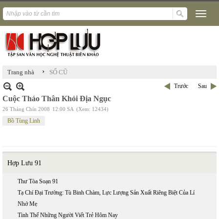
›
Trang nhà
SỐ CŨ
Trước
Sau
Cuộc Tháo Thân Khỏi Địa Ngục
26 Tháng Chín 2008
12:00 SA
(Xem: 12434)
Bồ Tùng Linh
Hợp Lưu 91
Thư Tòa Soạn 91
Tạ Chí Đại Trường: Tù Binh Chàm, Lực Lượng Sản Xuất Riêng Biệt Của Lí
Nhớ Mẹ
Tình Thế Những Người Viết Trẻ Hôm Nay