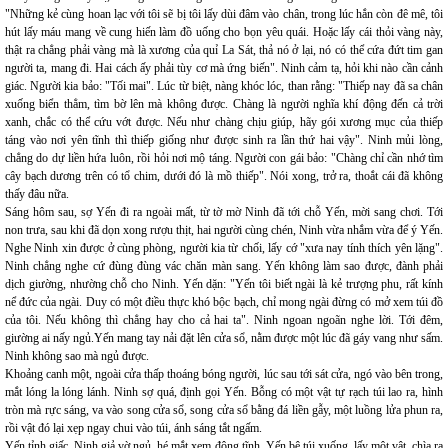
"Những kẻ cùng hoan lạc với tôi sẽ bị tôi lấy dùi đâm vào chân, trong lúc hắn còn đê mê, tôi
hút lấy máu mang về cung hiến làm đồ uống cho bọn yêu quái. Hoặc lấy cái thỏi vàng này,
thật ra chẳng phải vàng mà là xương của quỉ La Sát, thả nó ở lại, nó có thể cứa đứt tim gan
người ta, mang đi. Hai cách ấy phải tùy cơ mà ứng biến". Ninh cảm tạ, hỏi khi nào cần cảnh
giác. Người kia bảo: "Tối mai". Lúc từ biệt, nàng khóc lóc, than rằng: "Thiếp nay đã sa chân
xuống biển thẳm, tìm bờ lên mà không được. Chàng là người nghĩa khí động đến cả trời
xanh, chắc có thể cứu vớt được. Nếu như chàng chịu giúp, hãy gói xương mục của thiếp
táng vào nơi yên tĩnh thì thiếp giống như được sinh ra lần thứ hai vậy". Ninh mủi lòng,
chẳng do dự liền hứa luôn, rồi hỏi nơi mộ táng. Người con gái bảo: "Chàng chỉ cần nhớ tìm
cây bạch dương trên có tổ chim, dưới đó là mồ thiếp". Nói xong, trở ra, thoắt cái đã không
thấy đâu nữa.
Sáng hôm sau, sợ Yến đi ra ngoài mất, từ tờ mờ Ninh đã tới chỗ Yến, mời sang chơi. Tới
non trưa, sau khi đã dọn xong rượu thịt, hai người cùng chén, Ninh vừa nhắm vừa để ý Yến.
Nghe Ninh xin được ở cùng phòng, người kia từ chối, lấy cớ "xưa nay tính thích yên lặng".
Ninh chẳng nghe cứ đùng đùng vác chăn màn sang. Yến không làm sao được, đành phải
dịch giường, nhường chỗ cho Ninh. Yến dặn: "Yến tôi biết ngài là kẻ trượng phu, rất kính
nể đức của ngài. Duy có một điều thực khó bộc bạch, chỉ mong ngài đừng có mở xem túi đồ
của tôi. Nếu không thì chẳng hay cho cả hai ta". Ninh ngoan ngoãn nghe lời. Tới đêm,
giường ai nấy ngủ.Yến mang tay nải đặt lên cửa sổ, nằm được một lúc đã gáy vang như sấm.
Ninh không sao mà ngủ được.
Khoảng canh một, ngoài cửa thấp thoáng bóng người, lúc sau tới sát cửa, ngó vào bên trong,
mắt lóng la lóng lánh. Ninh sợ quá, định gọi Yến. Bỗng có một vật tự rạch túi lao ra, hình
tròn mà rực sáng, va vào song cửa sổ, song cửa sổ bằng đá liền gẫy, một luồng lửa phun ra,
rồi vật đó lại xẹp ngay chui vào túi, ánh sáng tắt ngấm.
Yến tỉnh giấc. Ninh giả vờ ngủ, hé mắt xem động tĩnh. Yến bê túi xuống, lấy một vật, chìa ra