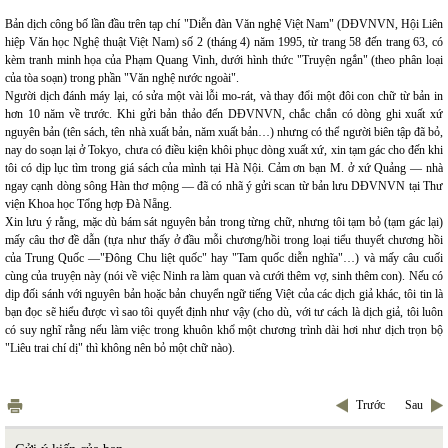
Bản dịch công bố lần đầu trên tạp chí "Diễn đàn Văn nghệ Việt Nam" (DĐVNVN, Hội Liên
hiệp Văn học Nghệ thuật Việt Nam) số 2 (tháng 4) năm 1995, từ trang 58 đến trang 63, có
kèm tranh minh họa của Phạm Quang Vinh, dưới hình thức "Truyện ngắn" (theo phân loại
của tòa soạn) trong phần "Văn nghệ nước ngoài".
Người dịch đánh máy lại, có sửa một vài lỗi mo-rát, và thay đổi một đôi con chữ từ bản in
hơn 10 năm về trước. Khi gửi bản thảo đến DĐVNVN, chắc chắn có dòng ghi xuất xứ
nguyên bản (tên sách, tên nhà xuất bản, năm xuất bản…) nhưng có thể người biên tập đã bỏ,
nay do soạn lại ở Tokyo, chưa có điều kiện khôi phục dòng xuất xứ, xin tạm gác cho đến khi
tôi có dịp lục tìm trong giá sách của mình tại Hà Nội. Cảm ơn bạn M. ở xứ Quảng ― nhà
ngay cạnh dòng sông Hàn thơ mộng ― đã có nhã ý gửi scan từ bản lưu DĐVNVN tại Thư
viện Khoa học Tổng hợp Đà Nẵng.
Xin lưu ý rằng, mặc dù bám sát nguyên bản trong từng chữ, nhưng tôi tạm bỏ (tạm gác lại)
mấy câu thơ đề dẫn (tựa như thấy ở đầu mỗi chương/hồi trong loại tiểu thuyết chương hồi
của Trung Quốc ―"Đông Chu liệt quốc" hay "Tam quốc diễn nghĩa"…) và mấy câu cuối
cùng của truyện này (nói về việc Ninh ra làm quan và cưới thêm vợ, sinh thêm con). Nếu có
dịp đối sánh với nguyên bản hoặc bản chuyển ngữ tiếng Việt của các dịch giả khác, tôi tin là
bạn đọc sẽ hiểu được vì sao tôi quyết định như vậy (cho dù, với tư cách là dịch giả, tôi luôn
có suy nghĩ rằng nếu làm việc trong khuôn khổ một chương trình dài hơi như dịch trọn bộ
"Liêu trai chí dị" thì không nên bỏ một chữ nào).
Trước
Sau