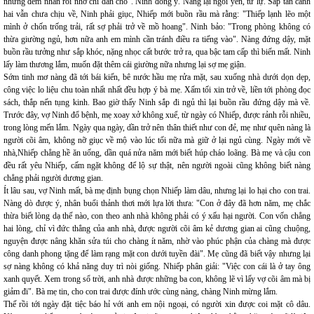
những đêm nhàn rỗi nhờ chỉ dẫn cho". Ninh đồng ý. Nàng lại ngồi yên, tư lự. Sắp tàn canh
hai vẫn chưa chịu về, Ninh phải giục, Nhiếp mới buồn rầu mà rằng: "Thiếp lạnh lẽo một
mình ở chốn trống trải, rất sợ phải trở về mồ hoang". Ninh bảo: "Trong phòng không có
thừa giường ngủ, hơn nữa anh em mình cần tránh điều ra tiếng vào". Nàng đứng dậy, mặt
buồn rầu tưởng như sắp khóc, nặng nhọc cất bước trở ra, qua bậc tam cấp thì biến mất. Ninh
lấy làm thương lắm, muốn đặt thêm cái giường nữa nhưng lại sợ mẹ giận.
Sớm tinh mơ nàng đã tới bái kiến, bê nước hầu mẹ rửa mặt, sau xuống nhà dưới dọn dẹp,
công việc lo liệu chu toàn nhất nhất đều hợp ý bà mẹ. Xấm tối xin trở về, liền tới phòng đọc
sách, thắp nến tụng kinh. Bao giờ thấy Ninh sắp đi ngủ thì lại buồn rầu đứng dậy mà về.
Trước đây, vợ Ninh đổ bệnh, mẹ xoay xở không xuể, từ ngày có Nhiếp, được rảnh rỗi nhiều,
trong lòng mến lắm. Ngày qua ngày, dần trở nên thân thiết như con đẻ, mẹ như quên nàng là
người cõi âm, không nỡ giục về mộ vào lúc tối nữa mà giữ ở lại ngủ cùng. Ngày mới về
nhà,Nhiếp chẳng hề ăn uống, dần quá nửa năm mới biết húp cháo loãng. Bà mẹ và cậu con
đều rất yêu Nhiếp, cấm ngặt không để lộ sự thật, nên người ngoài cũng không biết nàng
chẳng phải người dương gian.
Ít lâu sau, vợ Ninh mất, bà mẹ định bụng chọn Nhiếp làm dâu, nhưng lại lo hại cho con trai.
Nàng dò được ý, nhân buổi thảnh thơi mới lựa lời thưa: "Con ở đây đã hơn năm, mẹ chắc
thừa biết lòng dạ thế nào, con theo anh nhà không phải có ý xấu hại người. Con vốn chẳng
hai lòng, chỉ vì đức thẳng của anh nhà, được người cõi âm kẻ dương gian ai cũng chuộng,
nguyện được nâng khăn sửa túi cho chàng ít năm, nhờ vào phúc phận của chàng mà được
công danh phong tặng để làm rạng mặt con dưới tuyền đài". Mẹ cũng đã biết vậy nhưng lại
sợ nàng không có khả năng duy trì nòi giống. Nhiếp phân giải: "Việc con cái là ở tay ông
xanh quyết. Xem trong sổ trời, anh nhà được những ba con, không lẽ vì lấy vợ cõi âm mà bị
giảm đi". Bà mẹ tin, cho con trai được đính ước cùng nàng, chàng Ninh mừng lắm.
Thế rồi tới ngày đặt tiệc báo hỉ với anh em nội ngoại, có người xin được coi mặt cô dâu.