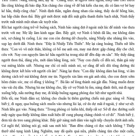
Tiểu Thiến. Nàng mừng lắm, lạy tạ: "Chàng thực là người hiếu nghĩa, thiếp dẫu chết mười
lần cũng không đủ báo đáp.Xin chàng cho cùng về để bái kiến cha mẹ, dù có làm vợ bé hay
kẻ hầu, thiếp cũng chịu". Ninh định thần, ngắm dung nhan của nàng, thấy da dẻ hồng hào,
hai bắp chân thon thả. Bây giờ mới được mặt đối mặt giữa thanh thiên bạch nhật, Ninh thấy
trước mắt mình một nhan sắc tuyệt trần.
Rồi hai người cùng trở về buồng sách, Ninh bảo nàng đợi ở ngoài một lúc để mình vào thưa
trước với mẹ. Mẹ lấy làm kinh ngạc lắm. Bấy giờ, vợ Ninh ủ bệnh đã lâu, mẹ không dám
nói, sợ chàng bị cuống. Lúc mẹ con còn đương dở chuyện, nàng Nhiếp nhẹ nhàng lẻn vào,
sụp lạy dưới đất. Ninh thưa: "Đây là Nhiếp Tiểu Thiến". Mẹ lại càng hoảng. Thiếu nữ liền
thưa: "Con vò võ một thân, không có bố mẹ anh em, may mà được gặp chàng đây che chở,
cứu vớt. Nay con nguyện làm kẻ hầu người hạ trong nhà để đền đáp ơn sâu". Mẹ thấy dáng
người thon thả, đáng yêu, mới dám bằng lòng, nói: "Nay con chiếu cố đến nó, thân già này
vui mừng khôn xiết. Nhưng mẹ chỉ có mỗi mình nó, sợ rằng để nối dõi tông đường thì
không được kết hôn với người cõi âm". Nàng lại thưa: "Con đây không dám hai lòng, vì âm
dương cách trở mà không được mẹ tin. Nguyện xin làm em gái anh nhà, cho con được sớm
hôm chăm sóc, mẹ có đồng ý không ?". Bà lão nể lòng thành mà gật đầu. Nàng muốn được
vào vái chị dâu. Nhưng bà mẹ không cho, lấy cớ vợ Ninh bị ốm, nàng đành thôi, mà đi ngay
xuống bếp, nấu nướng thay mẹ, đi khắp buồng ngang phòng dọc hệt như người nhà.
Đến tối, mẹ Ninh đâm sợ, không cho chuẩn bị thêm giường chiếu mà giục nàng về. Nàng
biết ý, đi ngay, qua buồng sách muốn vào nhưng lùi lại, cứ do dự mãi ở ngoài, ý như sợ sệt.
Ninh liền gọi vào. Nàng thưa: "Trong phòng có kiếm khí, thiếp rất sợ. Sở dĩ dọc đường suốt
mấy ngày qua thiếp không dám xuất hiện để cung phụng chàng chính vì cớ đó". Ninh biết ý,
đem túi da treo sang phòng khác. Bấy giờ nàng mới dám vào ngồi tiếp chuyện dưới ánh nến.
Cứ ngồi thế, không nói gì, mãi sau mới hỏi: "Ban đêm chàng có đọc sách không ? Thiếp
thưở nhỏ tụng kinh Lăng Nghiêm, nay đã quên quá nửa, phiền chàng tìm cho một cuốn,