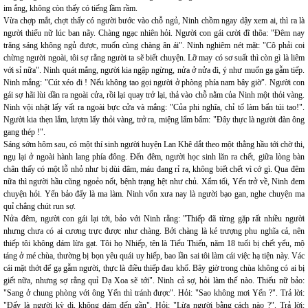
im ắng, không còn thấy có tiếng lầm rầm.
Vừa chợp mắt, chợt thấy có người bước vào chỗ ngủ, Ninh chồm ngay dậy xem ai, thì ra là
người thiếu nữ lúc ban nãy. Chàng ngạc nhiên hỏi. Người con gái cười đĩ thõa: "Đêm nay
trăng sáng không ngủ được, muốn cùng chàng ân ái". Ninh nghiêm nét mặt: "Cô phải coi
chừng người ngoài, tôi sợ rằng người ta sẽ biết chuyện. Lỡ may có sơ suất thì còn gì là liêm
với sỉ nữa". Ninh quát mắng, người kia ngập ngừng, nửa ở nửa đi, ý như muốn gạ gẫm tiếp.
Ninh mắng: "Cút xéo đi ! Nếu không tao gọi người ở phòng phía nam bây giờ". Người con
gái sợ hãi lùi dần ra ngoài cửa, rồi lại quay trở lại, thả vào chỗ nằm của Ninh một thỏi vàng.
Ninh vội nhặt lấy vất ra ngoài bực cửa và mắng: "Của phi nghĩa, chỉ tổ làm bẩn túi tao!".
Người kia thẹn lắm, lượm lấy thỏi vàng, trở ra, miệng lẩm bẩm: "Đây thực là người đàn ông
gang thép !".
Sáng sớm hôm sau, có một thí sinh người huyện Lan Khê dắt theo một thằng hầu tới chờ thi,
ngụ lại ở ngoài hành lang phía đông. Đến đêm, người học sinh lăn ra chết, giữa lòng bàn
chân thấy có một lỗ nhỏ như bị dùi đâm, máu đang rỉ ra, không biết chết vì cớ gì. Qua đêm
nữa thì người hầu cũng ngoẻo nốt, bệnh trạng hệt như chủ. Xẩm tối, Yến trở về, Ninh đem
chuyện hỏi. Yến bảo đấy là ma làm. Ninh vốn xưa nay là người bạo gan, nghe chuyện ma
quỉ chẳng chút run sợ.
Nửa đêm, người con gái lại tới, bảo với Ninh rằng: "Thiếp đã từng gặp rất nhiều người
nhưng chưa có ai cương trực được như chàng. Bởi chàng là kẻ trượng phu nghĩa cả, nên
thiếp tôi không dám lừa gạt. Tôi họ Nhiếp, tên là Tiểu Thiến, năm 18 tuổi bị chết yểu, mộ
táng ở mé chùa, thường bị bọn yêu quái uy hiếp, bao lần sai tôi làm cái việc hạ tiện này. Vác
cái mặt thớt để gạ gẫm người, thực là điều thiếp đau khổ. Bây giờ trong chùa không có ai bị
giết nữa, nhưng sợ rằng quỉ Dạ Xoa sẽ tới". Ninh cả sợ, hỏi làm thế nào. Thiếu nữ bảo:
"Sang ở chung phòng với ông Yến thì tránh được". Hỏi: "Sao không mơi Yến ?". Trả lời:
"Đấy là người kỳ dị, không dám đến gần". Hỏi: "Lừa người bằng cách nào ?". Trả lời: