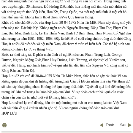
hiện đời sống tinh thần và ngụ cư của người Việt trong và sau nội chiến. Trong cùng lĩnh
vực truyện ngắn, 30 năm sau, Đỗ Hoàng Diệu khắc hoạ những mối tình của một thiếu nữ
với những người tình Việt kiều, Hoa Kỳ, Trung Quốc, mà mỗi một mối tình là một cắt bỏ
thân thể, mà vẫn không tránh thoát chọn lựaVu Quy truyền thống.
Khác với các chủ đề trước của Hợp Lưu, 30-04-1975 Nhìn Từ Miền Nam xây dựng chủ yếu
trên sáng tác. Đặc biệt Ký. Không ngẫu nhiên Nguyễn Hương, Đặng Thơ Thơ, Phạm Chi
Lan, Ban Mai, Đinh Linh, Lê Thị Thấm Vân, Đinh Từ Bích Thúy, Thận Nhiên, Cổ Ngư đều
sinh trong ba năm 1961, 1962, 1963. Đây là thế hệ trẻ cuối cùng sinh trưởng dưới thời Cộng
Hòa, ít nhiều đã biết đến xã hội miền Nam, đã chớm ý thức và hiểu biết. Các thế hệ sinh sau
không có nhiều ký ức về tháng 4-75.
Bước ra khỏi sáng tác là phần nhận định và nghiên cứu của Phạm Trọng Luật, George
Dutton, Nguyễn Mộng Giác,Phan Huy Đường, Liễu Trương, và đặc biệt ký 30 năm sau,
viết từ đền Hùng, một hành trình trở về quê nhà lần đầu tiên của Nguyên Vũ, cùng nhật ký
Rồng Rắn của Trần Độ.
Hợp Lưu 82 với chủ đề 30-04-1975 Nhìn Từ Miền Nam, chắc hẳn sẽ gây câu hỏi: Vì sao
không quên đi quá khứ để hướng đến tương lai? Câu trả lời của nhiều nhà văn Việt tham dự
số báo này khá giống nhau: Không thể lạm dụng khẩu hiệu "Quên đi quá khứ để hướng đến
tương lai" khi mở tương lai luôn bắt gặp quá khứ. Vì sự phân cách từ hậu quả của cuộc
chiến vẫn còn tồn tại như một vết lở mang hình chữ S.
Hợp Lưu sẽ trở lại chủ đề này, hầu tìm một hướng mở thật sự cho tương lai của Việt Nam
với cái nhìn về quá khứ từ nhiều góc độ. Vì con người không thể đánh tráo quá khứ.
HỢP LƯU
Trước
Sau