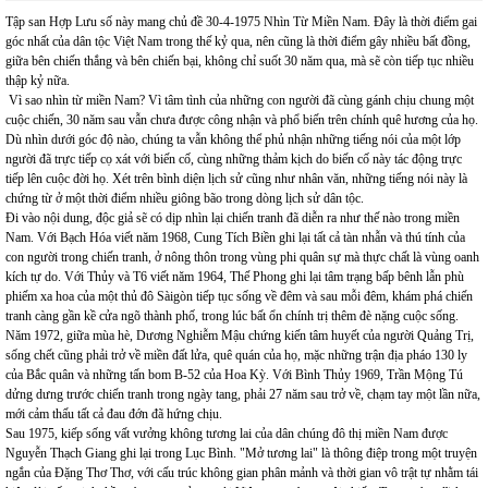
Tập san Hợp Lưu số này mang chủ đề 30-4-1975 Nhìn Từ Miền Nam. Đây là thời điểm gai
góc nhất của dân tộc Việt Nam trong thế kỷ qua, nên cũng là thời điểm gây nhiều bất đồng,
giữa bên chiến thắng và bên chiến bại, không chỉ suốt 30 năm qua, mà sẽ còn tiếp tục nhiều
thập kỷ nữa.
Vì sao nhìn từ miền Nam? Vì tâm tình của những con người đã cùng gánh chịu chung một
cuộc chiến, 30 năm sau vẫn chưa được công nhận và phổ biến trên chính quê hương của họ.
Dù nhìn dưới góc độ nào, chúng ta vẫn không thể phủ nhận những tiếng nói của một lớp
người đã trực tiếp cọ xát với biến cố, cùng những thảm kịch do biến cố này tác động trực
tiếp lên cuộc đời họ. Xét trên bình diện lịch sử cũng như nhân văn, những tiếng nói này là
chứng từ ở một thời điểm nhiều giông bão trong dòng lịch sử dân tộc.
Đi vào nội dung, độc giả sẽ có dịp nhìn lại chiến tranh đã diễn ra như thế nào trong miền
Nam. Với Bạch Hóa viết năm 1968, Cung Tích Biền ghi lại tất cả tàn nhẫn và thú tính của
con người trong chiến tranh, ở nông thôn trong vùng phi quân sự mà thực chất là vùng oanh
kích tự do. Với Thủy và T6 viết năm 1964, Thế Phong ghi lại tâm trạng bấp bênh lẫn phù
phiếm xa hoa của một thủ đô Sàigòn tiếp tục sống về đêm và sau mỗi đêm, khám phá chiến
tranh càng gần kề cửa ngõ thành phố, trong lúc bất ổn chính trị thêm đè nặng cuộc sống.
Năm 1972, giữa mùa hè, Dương Nghiễm Mậu chứng kiến tâm huyết của người Quảng Trị,
sống chết cũng phải trở về miền đất lửa, quê quán của họ, mặc những trận địa pháo 130 ly
của Bắc quân và những tấn bom B-52 của Hoa Kỳ. Với Bình Thủy 1969, Trần Mộng Tú
dửng dưng trước chiến tranh trong ngày tang, phải 27 năm sau trở về, chạm tay một lần nữa,
mới cảm thấu tất cả đau đớn đã hứng chịu.
Sau 1975, kiếp sống vất vưởng không tương lai của dân chúng đô thị miền Nam được
Nguyễn Thạch Giang ghi lại trong Lục Bình. "Mở tương lai" là thông điệp trong một truyện
ngắn của Đặng Thơ Thơ, với cấu trúc không gian phân mảnh và thời gian vô trật tự nhằm tái