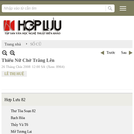
›
Trang nhà
SỐ CŨ
Trước
Sau
Thiếu Nữ Chờ Trăng Lên
26 Tháng Chín 2008
12:00 SA
(Xem: 8964)
LÊ THỊ HUỆ
Hợp Lưu 82
Thư Tòa Soạn 82
Bạch Hóa
Thủy Và T6
Mở Tương Lai