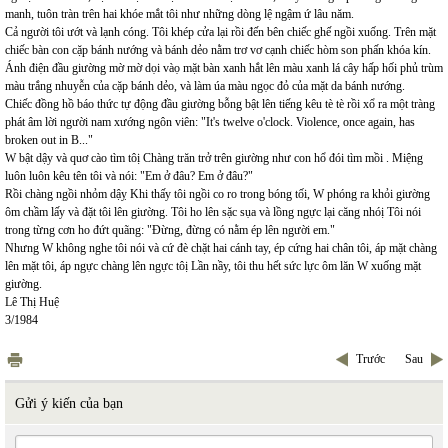
manh, tuôn tràn trên hai khóe mắt tôi như những dòng lệ ngậm ứ lâu năm.
Cả người tôi ướt và lạnh cóng. Tôi khép cửa lại rồi đến bên chiếc ghế ngồi xuống. Trên mặt
chiếc bàn con cặp bánh nướng và bánh dẻo nằm trơ vơ cạnh chiếc hòm son phấn khóa kín.
Ánh điện đầu giường mờ mờ dọi vàọ mặt bàn xanh hắt lên màu xanh lá cây hấp hối phủ trùm
màu trắng nhuyễn của cặp bánh dẻo, và làm úa màu ngọc đỏ của mặt da bánh nướng.
Chiếc đồng hồ báo thức tự động đầu giường bỗng bật lên tiếng kêu tè tè rồi xổ ra một tràng
phát âm lời người nam xướng ngôn viên: "It's twelve o'clock. Violence, once again, has
broken out in B..."
W bật dậy và quơ cào tìm tôị Chàng trăn trở trên giường như con hổ đói tìm mồi . Miệng
luôn luôn kêu tên tôi và nói: "Em ở đâu? Em ở đâu?"
Rồi chàng ngồi nhỏm dậỵ Khi thấy tôi ngồi co ro trong bóng tối, W phóng ra khỏi giường
ôm chầm lấy và đặt tôi lên giường. Tôi ho lên sặc sụa và lồng ngực lại căng nhóị Tôi nói
trong từng cơn ho đứt quãng: "Đừng, đừng có nằm ép lên người em."
Nhưng W không nghe tôi nói và cứ đè chặt hai cánh tay, ép cứng hai chân tôi, áp mặt chàng
lên mặt tôi, áp ngực chàng lên ngực tôị Lần nầy, tôi thu hết sức lực ôm lăn W xuống mặt
giường.
Lê Thị Huệ
3/1984
Trước
Sau
Gửi ý kiến của bạn