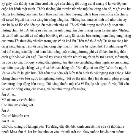
ký giấy hôn thú ấỵ Sau đám cưới bất ngờ của chúng tôi trong trại tị nạn, y ở lại và tiếp tục
cuộc hải hành một mình. Thỉnh thoảng khi thuyền tấp vào một hải cảng nào đó, y gởi cho hai
chúng tôi những tấm thiệp kèm theo câu thăm hỏi thường tình là hiện cuộc sống của chúng
tôi ra saỏ Ngoài kia mưa càng lúc càng nặng hạt. Những hạt mưa có hình thù như bàn tay
của kẻ lạ gõ lốc cốc liên tục lên mặt kính cửa sổ. Tôi cố hình tượng ra tiếng sột soạt của
những chùm tơ trời, tiếng ru của má, và ánh trăng rằm đầu những ngọn tre mát gió. Nhưng
tất cả trở nên xa xôi và mờ nhạt bởi tiếng rền vang lấn át của bức tường trạm đang tung hứng
cơn mưạ Tôi thức dậy và nằm trong tay W đã khá lâụ Thân thể tôi ê mỏị Trí óc tôi càng lúc
càng căng thẳng. Tim tôi càng lúc càng đập nhanh. Tôi như bị nghẹt thở. Tôi nhìn sang W,
hơi thở chàng tràn đầy mùi kem đánh răng, mặt chàng phương phi và đỏ kè như ông thần
canh giữ bảo vật khi ngủ. Tôi mở tay chàng và rón rén rút người rạ W trở người, thở mạnh,
và quơ cào tìm. Tôi quỳ xuống đầu giường, tay thò vào cài những khuy ngực áo của chàng,
tay luồn qua gáy chàng, và ghé sát bên tai chàng nói: "Em đây, có em đâỵ" W trườn người
lên và kéo tôi lại gần hơn. Tôi nằm qua nệm gốị Nửa thân hình tôi vắt ngang mặt chàng. Mặt
chàng chạm vào bầu ngực tôi nghiêng xuống. Tôi có thể nhìn thấy làn da mình phập phồng
theo từng nhịp động bên trong. Tôi nâng khuôn mặt của W lên, áp sát ngực tôi vàọ Tôi vân
vê vạt tóc nóng vàng của chàng, và hát nhỏ trong cửa miệng:
Ầu ơ... ơ...
Má ơi con vịt chết chìm.
Con thò tay xuống vớt.
Ầu ơ...
Con cá kìm cắn con.
Ầu ơ... ơ...
Chờ cho chàng trở lại ngủ yên. Tôi đứng dậy đến bên cạnh cửa sổ, mở cửa và thở hắt ra
ngoàị Mưa tầm tả, hạt lớn hạt nhỏ tạt vào ướt mặt ướt tóc, chảy xuống lớp áo ngủ mỏng