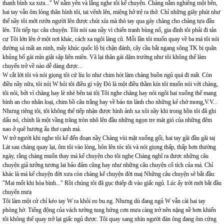
thanh bình xa xưa..." W nằm yên và lắng nghe tôi kể chuyện. Chàng nằm nghiêng một bên,
hai tay vẫn ôm lỏng thân hình tôi, tai vểnh lên, miệng hở trệ ra thở. Chỉ những giây phút như
thế nầy tôi mới rướn người lên được chút xíu mà thò tay qua gáy chàng cho chàng tựa đầu
lên. Tôi tiếp tục câu chuyện. Tôi nói sau nầy vì chiến tranh bùng nổ, gia đình tôi phải đi tản
cự Tôi lớn lên ở một nơi khác, cách xa ngôi làng cũ. Mỗi lần tôi muốn quay về ba má tôi nói
đường sá mất an ninh, mấy khúc quốc lộ bị chận đánh, cây cầu bắt ngang sông TK bị quân
khủng bố gài mìn giật sập liên miên. Vã lại thân gái dặm trường như tôi không thể làm
chuyến trở về nào dễ dàng được...
W cắt lời tôi và nói giọng tôi cứ líu lo như chim hót làm chàng buồn ngủ quá đi mất. Còn
điều nầy nữa, tôi nóị W hỏi tôi điều gì vậỵ Đó là một điều thầm kín tôi muốn nói với chàng,
tôi nói, bởi vì chàng hay lè nhè bên tai tôị Tôi nghe chàng hay nói ngôi hai xuống thế mang
bình an cho nhân loại, chim bồ câu trắng bay về báo tin lành cho những kẻ chờ mong,V.V...
Nhưng riêng tôi, tôi không thể tiếp nhận được hình ảnh xa xôi nầy khi trong hồn tôi đã ghi
dấu nó, chính là một vầng trăng tròn nhô lên đầu những ngọn tre mát gió của những đêm
nao ở quê hương ấu thơ cạnh má.
W trở người khi nghe tôi kể đến đoạn nầỵ Chàng vùi mặt xuống gối, hai tay gãi đầu gãi taị
Lát sau chàng quay lại, ôm tôi vào lòng, hôn lên tóc tôi và nói giọng thấp, thấp hơn thường
ngày, rằng chàng muốn thay má kể chuyện cho tôi nghẹ Chàng nghĩ ra được những câu
chuyện giả tưởng tương lai bảo đảm cũng hay như những câu chuyện cổ tích của má. Chỉ
khác là má kể chuyện đời xưa còn chàng kể chuyện đời maị Những câu chuyện sẽ bắt đầu:
"Mai mốt khi hòa bình..." Rồi chúng tôi đã gục thiếp đi vào giấc ngủ. Lúc ấy trời mới bắt đầu
chuyển mưạ
Tôi làm một cử chỉ kéo tay W ra khỏi eo bu.ng. Nhưng dù đang ngủ W vẫn cài hai tay
phòng hờ. Tiếng động của vách tường tung hứng cơn mưa càng trở nên nặng nề hơn khiến
tôi không thể quay trở lại giấc ngủ được. Tôi quay sang nhìn người đàn ông đang ôm cứng