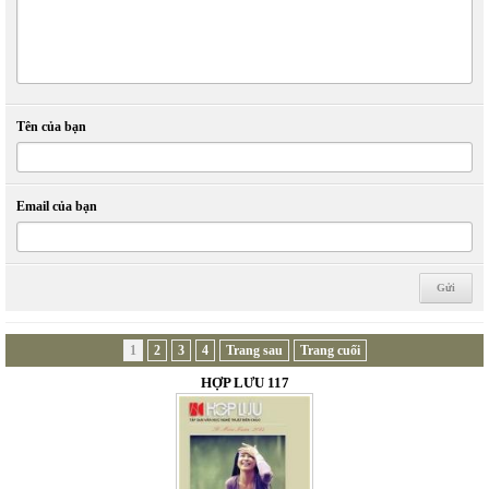
Tên của bạn
Email của bạn
1
2
3
4
Trang sau
Trang cuối
HỢP LƯU 117