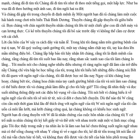
mạnh, chàng đã đi tìm tôị Chàng đã đi tìm tôi như đi theo một tiếng gọi, một hấp lực. Như ba
vua đã đi theo hướng một ánh sao, đi tìm ngôi hai ra đờị
Và chàng đã gặp tôi trong chuyến đi định mệnh ấỵ Một người bạn đã rủ chàng làm một cuộc
hải hành rong chơi trên biển Thái Bình Dương. Thuyền chàng đã gặp thuyền tôi giữa biển
cả. Bọn chàng vớt chín người thuyền nhân chúng tôi lên từ một chiếc ghe con đã chết máy và
cạn lương thực. Có kẻ trên thuyền chúng tôi đã bỏ xác trước đây vì không thể cầm cự được
với cái chết.
Lời cầu hôn của W xảy ra cách đây vài tuần lễ. Trong khi tôi đang nằm trên giường bệnh của
trại tị nạn, W đã quỳ xuống cạnh gường tôi, một tay chàng nắm chặt tay tôi, tay kia đưa lên
mần những điệu bô.. Chàng lắp bắp bảo tôi hãy nhận lời chàng, rằng tôi là định mệnh của
chàng, rằng chàng đã tìm tôi suốt bao lâu nay, rằng nhan sắc xanh xao của tôi làm chàng lo
lắng... Tôi muốn nói cho chàng nghe nhiều điều nhưng rõ ràng ngôn ngữ đã làm cản trở điều
nầỵ Chàng chỉ vừa bập bẹ học tiếng của tôi, trong khi tôi hiểu hết những điều chàng nóị Bởi
tôi đã quen với ngôn ngữ của chàng, tôi đã được học nó lâu naỵ Ngay cả khi chàng loay
hoay, chàng bứt tóc, chàng hoa chân múa tay cạnh giường bệnh của tôi và nói làm sao chàng
có thể hiểu được tôi và chàng phải làm điều gì cho tôi bây giờ? Tôi cũng đã nhìn thấy và đọc
suốt những thông điệp nơi các điệu bộ vụng về của chàng. Tôi nói bởi vì chàng hiểu ít về
ngôn ngữ của tôi nên tôi sẽ nói từ từ, nói cả đời e chưa hết chuyện. Dù thế nào thì W cũng
còn cần một thời gian khá lâu để thích ứng với ngôn ngữ của tôị W nói ngôn ngữ của tôi cần
uốn cả môi lẫn lưỡi, mà lưỡi chàng cứng quá, lại chàng không có khiếu học sinh ngữ.
Người bạn đi cùng thuyền với W đã là nhân chứng của cuộc hôn nhân của chúng tôị Y cứ
trố mắt ra nhìn chúng tôi ký kết giấy tờ và thề ước với nhau trước mặt một vị linh mục công
giáọ Tôi đọc thấy trong mắt y tia nhìn âu lo là làm sao hai kẻ chưa thông suốt ngôn ngữ nhau
mà có thể sống chung với nhaụ Y cũng tỏ vẻ e ngại cho tôi, kẻ đã từ tốn trong lời nói lẫn cử
chỉ mà vẫn chưa bày tỏ hết, và không thay đổi được vài chi tiết của bản hôn phối trong lần