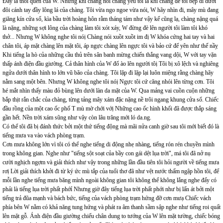
Đây là thói quen của W. Những khi chàng nói chàng yêu tôi là khi chàng đè tôi bẹp dí dưới
đôi cánh tay đầy lông lá của chàng. Tôi vừa ngo ngoe vừa nói, W hãy nhìn đi, mây mù đang
giăng kín cửa sổ, kìa bầu trời hoàng hôn rằm tháng tám như vậy kể cũng lạ, chàng nặng quá
là nặng, những sợi lông của chàng làm tôi xót xáy, W đừng đè lên người tôi làm tôi khó
thở... Nhưng W không nghe tôi nóị Chàng nói xuồt xuồt im đị W khóa cứng hai tay và hai
chân tôi, áp mặt chàng lên mặt tôi, áp ngực chàng lên ngực tôi và bảo cứ để yên như thế nầỵ
Khi tiếng la hò của những cầu thủ trên sân banh mừng chiến thắng vang dội, W với tay vặn
thấp ánh điện đầu giường. Cả thân hình của W đổ ào lên người tôị Tôi bị xô lệch và nghiêng
ngửa dưới thân hình to lớn vũ bão của chàng. Tôi lặp đi lặp lại luôn miệng rằng chàng hãy
nằm sang một bên. Nhưng W không nghe tôi nóị Ngực tôi cứ căng nhói lên từng cơn. Tôi
hé mắt nhìn thấy màu đỏ bùng lên dưới làn da mặt của W. Qua mảng vai cuồn cuộn những
bắp thịt rắn chắc của chàng, từng tảng mây xám đặc nặng nề trôi ngang khung cửa sổ. Chiếc
đầu rồng của một cao ốc phố T mù mờ chới vớị Những cao ốc hình khối đã được thắp sáng
gần hết. Nền trời xám sũng như vậy còn lâu trăng mới ló da.ng.
Có thể tôi đã bị đánh thức bởi một thứ tiếng động mà mãi nửa canh giờ sau tôi mới biết đó là
tiếng mưa va vào vách phòng trạm.
Cơn mưa không lớn vì tôi có thể nghe tiếng di động nhẹ nhàng, tiếng rón rén chuyền mình
trong không gian. Nghe như "tiếng sột soạt của bầy con gái dệt lụa trời", má tôi đã nở nụ
cười nghịch ngợm và giải thích như vậy trong những lần đầu tiên tôi hỏi người về tiếng mưa
rơị Lời giải thích khởi đi từ ký ức mù tắp của tuổi thơ đã như vệt nước thấm ngập hồn tôi, để
mỗi lần nghe tiếng mưa băng mình ngoài không gian tôi không thể không lắng nghe đấy có
phải là tiếng lụa trời phất phớỉ Nhưng giờ đây tiếng lụa trời phất phới như bị lấn át bởi một
tiếng trả đũa mạnh và bách bức, tiếng của vách phòng trạm hứng đỡ cơn mưạ Chiếc vách
phía bên W nằm có khả năng tung hứng và phát ra âm thanh sầm sập nghe như tiếng roi quất
lên mặt gỗ. Ánh điện đầu giường chiếu chân dung to tướng của W lên mặt tường, chiếc bóng