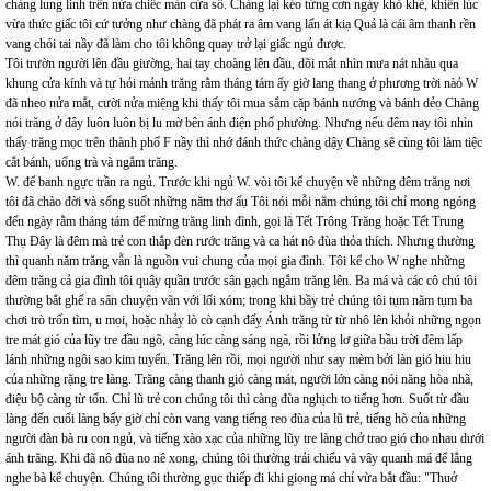
chàng lung linh trên nửa chiếc màn cửa sổ. Chàng lại kéo từng cơn ngáy khò khè, khiến lúc
vừa thức giấc tôi cứ tưởng như chàng đã phát ra âm vang lấn át kiạ Quả là cái âm thanh rền
vang chói tai nầy đã làm cho tôi không quay trở lại giấc ngủ được.
Tôi trườn người lên đầu giường, hai tay choàng lên đầu, dõi mắt nhìn mưa nát nhàu qua
khung cửa kính và tự hỏi mảnh trăng rằm tháng tám ấy giờ lang thang ở phương trời nàỏ W
đã nheo nửa mắt, cười nửa miệng khi thấy tôi mua sắm cặp bánh nướng và bánh dẻọ Chàng
nói trăng ở đây luôn luôn bị lu mờ bên ánh điện phố phường. Nhưng nếu đêm nay tôi nhìn
thấy trăng mọc trên thành phố F nầy thì nhớ đánh thức chàng dậỵ Chàng sẽ cùng tôi làm tiệc
cắt bánh, uống trà và ngắm trăng.
W. để banh ngực trần ra ngủ. Trước khi ngủ W. vòi tôi kể chuyện về những đêm trăng nơi
tôi đã chào đời và sống suốt những năm thơ ấụ Tôi nói mỗi năm chúng tôi chỉ mong ngóng
đến ngày rằm tháng tám để mừng trăng linh đình, gọi là Tết Trông Trăng hoặc Tết Trung
Thụ Đây là đêm mà trẻ con thắp đèn rước trăng và ca hát nô đùa thỏa thích. Nhưng thường
thì quanh năm trăng vẫn là nguồn vui chung của mọi gia đình. Tôi kể cho W nghe những
đêm trăng cả gia đình tôi quây quần trước sân gạch ngắm trăng lên. Ba má và các cô chú tôi
thường bắt ghế ra sân chuyện vãn với lối xóm; trong khi bầy trẻ chúng tôi tụm năm tụm ba
chơi trò trốn tìm, u mọi, hoặc nhảy lò cò cạnh đấỵ Ánh trăng từ từ nhô lên khỏi những ngọn
tre mát gió của lũy tre đầu ngõ, càng lúc càng sáng ngà, rồi lửng lơ giữa bầu trời đêm lấp
lánh những ngôi sao kim tuyến. Trăng lên rồi, mọi người như say mèm bởi làn gió hiu hiu
của những rặng tre làng. Trăng càng thanh gió càng mát, người lớn càng nói năng hòa nhã,
điệu bộ càng từ tốn. Chỉ lũ trẻ con chúng tôi thì càng đùa nghịch to tiếng hơn. Suốt từ đầu
làng đến cuối làng bấy giờ chỉ còn vang vang tiếng reo đùa của lũ trẻ, tiếng hò của những
người đàn bà ru con ngủ, và tiếng xào xạc của những lũy tre làng chở trao gió cho nhau dưới
ánh trăng. Khi đã nô đùa no nê xong, chúng tôi thường trải chiếu và vây quanh má để lắng
nghe bà kể chuyện. Chúng tôi thường gục thiếp đi khi giọng má chỉ vừa bắt đầu: "Thuở