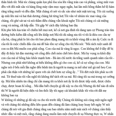
thân hình tôi: Mái tóc chàng quăn lọn phủ lòa xòa lên vầng trán cao và phẳng, sóng mũi vun
đều với đôi mắt sâu và hàng lông mày rậm mọc ngay ngắn, hai làn môi hồng thắm hở lộ hàm
răng trắng muốt và đều đặn. Mặt chàng rõ nét và sắc sảo như một mặt tươ.ng. Tôi cúi xuống
áp mũi lên má và hai thái dương chàng hít từng hơị Tôi vân vê nhúm tóc mai vàng của
chàng, rồi ghé sát tai và nói thầm điều chàng vẫn khoái nghẹ Tôi nói chàng có cái miệng
cong và mỏng, rất hấp dẫn. Tôi gặp W cách đây không bao lâụ
Khi phe bên kia tràn về chiếm hết mọi nơi, kể cả nơi gia đình tôi đang tạm cự Phong trào tìm
đường biển kiếm đất sống nổi lên khắp nơị Má tôi dù nâng niu tôi vì tôi là đứa con cầu tự
của bà, cũng phải lo lót cho tôi bao phen đặng mang tôi ra khỏi vùng đất u ám ấỵ Cuộc ra đi
của tôi là cuộc chiến đấu của má để bảo tồn sự sống cho tôị Má nói: "Má rách ruột sanh đẻ
con ra đờị Má muốn con phải sống. Con của má là vàng là ngọc. Con không thể ở đây để bị
đẩy đi thủy lợi đào mương vét cống đến chết mòn chết héo được. Má hy vọng ra khỏi đây
con của má sẽ hồng hào khỏe mạnh hơn - Bà ám chỉ nước da trắng xanh quanh năm của tôi -
Nhưng con phải nhớ không ai biếu không điều gì cho con cả, kể cả sự sống của con. Má
nghe nói ở bển mỗi lần nghe đến bệnh tim là người ta mang ra mổ như mổ gà mổ heọ Con
phải cẩn thận với những kẻ quen với cái chết hơn sự sống ấy..." Tôi đứt ruột khi phải xa rời
má. Từ thuở nào tôi vẫn nghĩ tôi không thể tách rời xa má. Rõ ràng tôi xa má trong sự cưỡng
ép. Má hồn nhiên tin rằng chỉ cần mang tôi ra khỏi nơi ấy là tôi được tiếp sinh, được chữa
chạy, được hoan hỉ sống... Má đâu biết chuyện gì đã xảy ra cho tôị Nhưng dù thế nào đi nữa
thì W là người đã hiện diện và ôm thốc lấy tôi ngay cái khoảnh khắc tôi vừa rời đất mẹ
không bao xạ
W không rõ những gì đã xảy ra cho tôi trước đấỵ Chúng tôi không nói cùng một ngôn ngữ
và với chàng thì những điều liên quan đến chàng đủ làm chàng loay hoay hết ngàỵ W nói
chàng đã nói với gia đình chàng rằng sau bao nhiêu năm miệt mài sách vở chàng cảm thấy
nhức đầu và mệt mỏi, rằng chàng đang muốn làm một chuyến đi xạ Nhưng thực ra, W nhấn