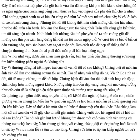
thỉnh thoảng còn tung người lên hoặc vỗ tay đôm đốp khi thấy một màn giao đấu hào hứng.
Đây là trò chơi mà một phe vừa giữ banh vừa lấn đất trong khi phe bên kia ra sức chống đỡ
và ngăn ngừa cuộc xâm lăng bằng cách thúc và húc vào người của phe đối thủ cho té nhàọ
Chỉ những người sanh ra và lớn lên cùng chỗ như W mới say mê trò chơi nầỵ W cố lôi kéo
tôi xem banh cùng chàng. Nhưng tôi nói tôi không thể nhìn cảnh những cầu thủ húc nhau
như bò đấu trên sân banh. Nó làm cho lồng ngực tôi căng nhóị Trận đấu càng gần kết thúc,
tim tôi càng nện nhanh. Nhìn hình ảnh những cầu thủ phe yếu thế ra sức chống giữ để
những cầu thủ phe xâm lăng đừng lấn đất mà tôi muốn ngộp thở. W cười tôi và bảo ở bất cứ
đấu trường nào, trên sân banh hay ngoài cuộc đời, làm cách nào đè bẹp để thắng thế là
chuyện thường tình. Sao tôi lại phải thắc mắc phải bấn loạn lồng ngực.
Khi W nói như vậy, dưới tấm chăn màu gạch vằn, bàn tay phải của chàng thường sờ soạng
tìm kiếm những phần người tôi không dứt.
Tay W thường dừng lại trên ngực trái của tôi và hỏi tôi có sao không? Chàng biết rõ mối ám
ảnh trên dễ làm cho những cơ tim tôi se thắt. Tôi dễ nhạy với tiếng đô.ng. Và từ lúc sinh ra
đời, tôi đã mang chứng tim dễ hồi hộp. Chứng bệnh đã làm cho tôi phải sinh hoạt cử động
chậm chạp hơn những người khác. Những nhịp tim dồn dập vang vang khi nào cũng tưởng
như cấp cứu đã là điều gì hiện diện quen thuộc và thường trực trong đời sống tôị.
Căn phòng trạm gồm chiếc máy truyền hình, cái kệ để đèn ngủ, bộ bàn ghế cỏn con, chiếc
giường và hai chúng tôị Mỗi lần W giật bắn người và la ó lên là mỗi lần cả chiếc giường oằn
lên kêu kẽo kẹt. Đấy có thể là lúc một cầu thủ húc té được một cầu thủ khác. Rồi chàng làm
một cử chỉ xoa dịu vì đã gây cho tôi nỗi giật mình. Chàng vuốt dọc hết người tôi và hỏi tôi
có sao không? Tôi nói tôi gần hụt hơi vì không tìm được một chỗ nằm bình yên trong cái
phòng trạm chật hẹp nầỵ Nằm chung giường với chàng, chàng dội chiếc giường hoài làm tôi
bị vật lâỵ W ríu rít xin lỗi và ôm tôi vào lòng. Chàng vừa hôn ào ập lên khắp người tôi vừa
nói chàng yêu tôị