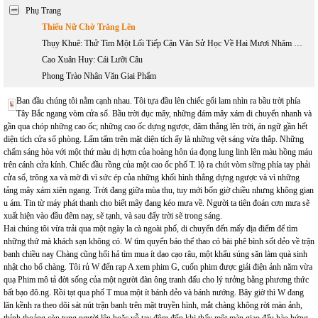
Phụ Trang
Thiếu Nữ Chờ Trăng Lên
Thụy Khuê: Thử Tìm Một Lối Tiếp Cận Văn Sử Học Về Hai Mươi Nhăm Năm Văn Học Việt Nam Hải Ngoại 1975-2000
Cao Xuân Huy: Cái Lưỡi Câu
Phong Trào Nhân Văn Giai Phẩm
Ban đầu chúng tôi nằm cạnh nhau. Tôi tựa đầu lên chiếc gối lam nhìn ra bầu trời phía
Tây Bắc ngang vòm cửa sổ. Bầu trời đục mây, những đám mây xám di chuyển nhanh và
gần qua chóp những cao ốc; những cao ốc dựng ngược, đâm thẳng lên trời, án ngữ gần hết
diện tích cửa sổ phòng. Lấm tấm trên mặt diện tích ấy là những vệt sáng vừa thắp. Những
chấm sáng hòa với một thứ màu dị hợm của hoàng hôn úa đọng lung linh lên màu hồng máu
trên cánh cửa kính. Chiếc đầu rồng của một cao ốc phố T. lộ ra chút vòm sững phía tay phải
cửa sổ, trông xa và mờ đi vì sức ép của những khối hình thẳng dựng ngược và vì những
tảng mây xám xiên ngang. Trời đang giữa mùa thu, tuy mới bốn giờ chiều nhưng không gian
u ám. Tin từ máy phát thanh cho biết mây đang kéo mưa về. Người ta tiên đoán cơn mưa sẽ
xuất hiện vào đầu đêm nay, sẽ tạnh, và sau đấy trời sẽ trong sáng.
Hai chúng tôi vừa trải qua một ngày la cà ngoài phố, di chuyển đến mấy địa điểm để tìm
những thứ mà khách sạn không có. W tìm quyển báo thể thao có bài phê bình sốt dẻo về trận
banh chiều naỵ Chàng cũng hối hả tìm mua ít dao cạo râu, một khẩu súng săn làm quà sinh
nhật cho bố chàng. Tôi rủ W đến rạp A xem phim G, cuốn phim được giải điện ảnh năm vừa
quạ Phim mô tả đời sống của một người đàn ông tranh đấu cho lý tưởng bằng phương thức
bất bạo đô.ng. Rồi tạt qua phố T mua một ít bánh dẻo và bánh nướng. Bây giờ thì W đang
lăn kềnh ra theo dõi sát nút trận banh trên mặt truyền hình, mắt chàng không rời màn ảnh,