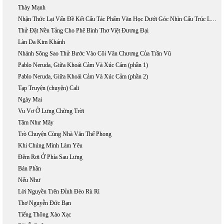
Thày Mạnh
Nhận Thức Lại Vấn Đề Kết Cấu Tác Phẩm Văn Học Dưới Góc Nhìn Cấu Trúc Luận
Thử Đặt Nền Tảng Cho Phê Bình Thơ Việt Đương Đại
Làn Da Kim Khánh
Nhánh Sông Sao Thử Bước Vào Cõi Văn Chương Của Trần Vũ
Pablo Neruda, Giữa Khoái Cảm Và Xúc Cảm (phần 1)
Pablo Neruda, Giữa Khoái Cảm Và Xúc Cảm (phần 2)
Tạp Truyện (chuyện) Cali
Ngày Mai
Vu Vơ Ở Lưng Chừng Trời
Tâm Như Mây
Trò Chuyện Cùng Nhà Văn Thế Phong
Khi Chúng Mình Làm Yêu
Đêm Rơi Ở Phía Sau Lưng
Bán Phần
Nếu Như
Lời Nguyền Trên Đỉnh Đèo Rù Rì
Thơ Nguyễn Đức Bạn
Tiếng Thông Xào Xạc