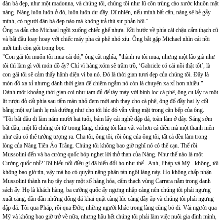
đàn bà đẹp, như một madonna, và chúng tôi, chúng tôi như lũ côn trùng cào xước khuôn mặt
nàng. Nàng luôn luôn ở đó, luôn luôn dư đầy. Dĩ nhiên, nếu mình bất cẩn, nàng sẽ bẻ gẫy
mình, có người đàn bà đẹp nào mà không trả thù sự phản bội."
Ông ra dấu cho Michael ngồi xuống chiếc ghế nhựa. Rồi bước về phía cái chậu cẩm thạch cũ
và bắt đầu loay hoay với chiếc máy pha cà phê nhỏ xíu. Ông bắt gặp Michael nhìn cái nồi
mới tinh còn gói trong bọc.
"Con gái tôi muốn tôi mua cái đó," ông cắt nghĩa, "thành ra tôi mua, nhưng một lão già như
tôi thì làm gì với món đồ ấy? Chỉ vì hàng xóm sẽ trầm trồ, ‘Gabriele có cái nồi thật tốt’, là
con gái tôi sẽ cảm thấy hãnh diện vì ba nó. Đó là thời gian tươi đẹp của chúng tôi. Đây là
món đồ xa xỉ nhưng dành thời gian để chiêm ngắm nó còn là chuyện xa xỉ hơn nhiều."
Dành một khoảng thời gian coi như tạm đủ để táy máy với bình lọc cà phê, ông cụ lấy ra một
lít rượu đỏ cất phía sau tấm màn nhỏ đem mời anh thay cho cà phê, ông đổ đầy hai ly cối
bằng một sự lanh lẹ mà dường như cho tới lúc đó vẫn vắng mặt trong căn bếp của ông.
"Tôi bắt đầu đi làm năm mười hai tuổi, bám lấy cái nghề đập đá, toàn làm ở đây. Sáng sớm
bắt đầu, một lũ chúng tôi từ trong làng, chúng tôi làm vất vả hơn cả điều mà một thanh niên
như cậu có thể tưởng tượng ra. Cha tôi, ông tôi, rồi ông của ông tôi, tất cả đều làm trong
lòng của Nàng Tiên Áo Trắng. Chúng tôi không bao giờ nghĩ nó có thể cạn. Thế rồi
Mussolini đến và ba cường quốc bóp nghẹt lời thở than của Nàng. Như thế nào là một
Cường quốc nhỉ? Tôi hiểu nổi điều gì đã biến đổi họ như thế - Anh, Pháp và Mỹ - không, tôi
không bao giờ tin, vậy mà họ có quyền năng phân tán ngôi làng này. Họ không chấp nhận
Mussolini thành ra họ tẩy chay một số hàng hóa, cẩm thạch vùng Carrara nằm trong danh
sách ấy. Họ là khách hàng, ba cường quốc ấy ngưng nhập cảng nên chúng tôi phải ngưng
xuất cảng, dần dần những đống đá khai quật càng lúc càng đầy ắp và chúng tôi phải ngưng
đập đá. Tôi qua Pháp, rồi qua Đức; những người khác trong làng cũng bỏ đi. Vài người qua
Mỹ và không bao giờ trở về nữa, nhưng hầu hết chúng tôi phải làm việc nuôi gia đình mình,