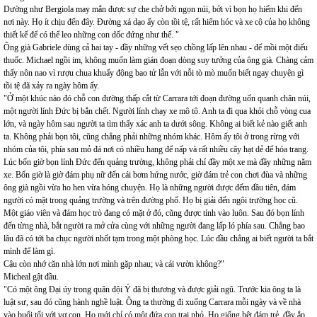
Dường như Bergiola may mắn được sự che chở bởi ngọn núi, bởi vì bọn họ hiếm khi đến
nơi này. Họ ít chịu đến đây. Đường xá dạo ấy còn tồi tệ, rất hiểm hóc và xe cộ của họ không
thiết kế để có thể leo những con dốc đứng như thế. "
Ông già Gabriele dùng cả hai tay - đầy những vết sẹo chồng lấp lên nhau - để mồi một điếu
thuốc. Michael ngồi im, không muốn làm gián đoạn dòng suy tưởng của ông già. Chàng cảm
thấy nôn nao vì rượu chua khuấy động bao tử lẫn với nỗi tò mò muốn biết ngay chuyện gì
tồi tệ đã xảy ra ngày hôm ấy.
"Ở một khúc nào đó chỗ con đường thấp cắt từ Carrara tới đoạn đường uốn quanh chân núi,
một người lính Đức bị bắn chết. Người lính chạy xe mô tô. Anh ta đi qua khỏi chỗ vòng cua
lớn, và ngày hôm sau người ta tìm thấy xác anh ta dưới sông. Không ai biết kẻ nào giết anh
ta. Không phải bọn tôi, cũng chẳng phải những nhóm khác. Hôm ấy tôi ở trong rừng với
nhóm của tôi, phía sau mỏ đá nơi có nhiều hang để nấp và rất nhiều cây hạt dẻ để hóa trang.
Lúc bốn giờ bọn lính Đức đến quảng trường, không phải chỉ đầy một xe mà đầy những năm
xe. Bốn giờ là giờ đám phụ nữ đến cái bơm hứng nước, giờ đám trẻ con chơi đùa và những
ông già ngồi vừa ho hen vừa hóng chuyện. Họ là những người được đếm đầu tiên, đám
người có mặt trong quảng trường và trên đường phố. Họ bị giải đến ngôi trường học cũ.
Một giáo viên và đám học trò đang có mặt ở đó, cũng được tính vào luôn. Sau đó bọn lính
đến từng nhà, bắt người ra mở cửa cùng với những người đang lấp ló phía sau. Chẳng bao
lâu đã có tới ba chục người nhốt tạm trong một phòng học. Lúc đầu chẳng ai biết người ta bắt
mình để làm gì.
Cậu còn nhớ căn nhà lớn nơi mình gặp nhau; và cái vườn không?"
Micheal gật đầu.
"Có một ông Đại úy trong quân đội Ý đã bị thương và được giải ngũ. Trước kia ông ta là
luật sư, sau đó cũng hành nghề luật. Ông ta thường đi xuống Carrara mỗi ngày và về nhà
vào buổi tối với vợ con. Họ mới chỉ có một đứa con trai nhỏ. Họ giống hệt đám trẻ, đầy ắp