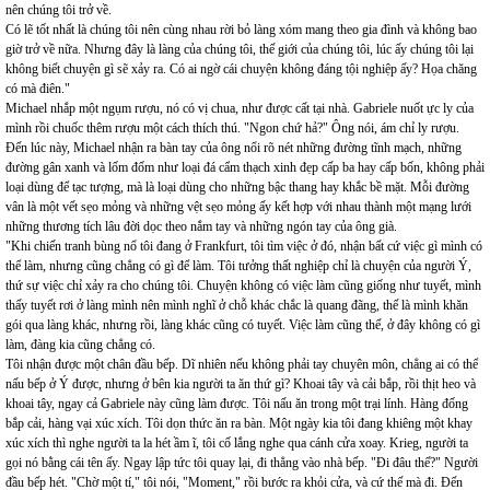
nên chúng tôi trở về.
Có lẽ tốt nhất là chúng tôi nên cùng nhau rời bỏ làng xóm mang theo gia đình và không bao
giờ trở về nữa. Nhưng đây là làng của chúng tôi, thế giới của chúng tôi, lúc ấy chúng tôi lại
không biết chuyện gì sẽ xảy ra. Có ai ngờ cái chuyện không đáng tội nghiệp ấy? Họa chăng
có mà điên."
Michael nhắp một ngụm rượu, nó có vị chua, như được cất tại nhà. Gabriele nuốt ực ly của
mình rồi chuốc thêm rượu một cách thích thú. "Ngon chứ hả?" Ông nói, ám chỉ ly rượu.
Đến lúc này, Michael nhận ra bàn tay của ông nổi rõ nét những đường tĩnh mạch, những
đường gân xanh và lốm đốm như loại đá cẩm thạch xinh đẹp cấp ba hay cấp bốn, không phải
loại dùng để tạc tượng, mà là loại dùng cho những bậc thang hay khắc bề mặt. Mỗi đường
vân là một vết sẹo mỏng và những vệt sẹo mỏng ấy kết hợp với nhau thành một mạng lưới
những thương tích lâu đời dọc theo nắm tay và những ngón tay của ông già.
"Khi chiến tranh bùng nổ tôi đang ở Frankfurt, tôi tìm việc ở đó, nhận bất cứ việc gì mình có
thể làm, nhưng cũng chẳng có gì để làm. Tôi tưởng thất nghiệp chỉ là chuyện của người Ý,
thứ sự việc chỉ xảy ra cho chúng tôi. Chuyện không có việc làm cũng giống như tuyết, mình
thấy tuyết rơi ở làng mình nên mình nghĩ ở chỗ khác chắc là quang đãng, thế là mình khăn
gói qua làng khác, nhưng rồi, làng khác cũng có tuyết. Việc làm cũng thế, ở đây không có gì
làm, đàng kia cũng chẳng có.
Tôi nhận được một chân đầu bếp. Dĩ nhiên nếu không phải tay chuyên môn, chẳng ai có thể
nấu bếp ở Ý được, nhưng ở bên kia người ta ăn thứ gì? Khoai tây và cải bắp, rồi thịt heo và
khoai tây, ngay cả Gabriele này cũng làm được. Tôi nấu ăn trong một trại lính. Hàng đống
bắp cải, hàng vại xúc xích. Tôi dọn thức ăn ra bàn. Một ngày kia tôi đang khiêng một khay
xúc xích thì nghe người ta la hét ầm ĩ, tôi cố lắng nghe qua cánh cửa xoay. Krieg, người ta
gọi nó bằng cái tên ấy. Ngay lập tức tôi quay lại, đi thẳng vào nhà bếp. "Đi đâu thế?" Người
đầu bếp hét. "Chờ một tí," tôi nói, "Moment," rồi bước ra khỏi cửa, và cứ thế mà đi. Đến