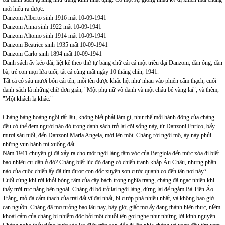
mới hiểu ra được.
Danzoni Alberto sinh 1916 mất 10-09-1941
Danzoni Anna sinh 1922 mất 10-09-1941
Danzoni Altonio sinh 1914 mất 10-09-1941
Danzoni Beatrice sinh 1935 mất 10-09-1941
Danzoni Carlo sinh 1894 mất 10-09-1941
Danh sách ấy kéo dài, liệt kê theo thứ tự bảng chữ cái cả một triều đại Danzoni, đàn ông, đàn
bà, trẻ con mọi lứa tuổi, tất cả cùng mất ngày 10 tháng chín, 1941.
Tất cả có sáu mươi bốn cái tên, mỗi tên được khắc hệt như nhau vào phiến cẩm thạch, cuối
danh sách là những chữ đơn giản, "Một phụ nữ vô danh và một cháu bé vãng lai", và thêm,
"Một khách lạ khác."
Chàng bàng hoàng ngồi rất lâu, không biết phải làm gì, như thể mỗi hành động của chàng
đều có thể đem người nào đó trong danh sách trở lại cõi sống này, từ Danzoni Enrico, bẩy
mươi sáu tuổi, đến Danzoni Maria Angela, mới lên một. Chàng rời ngôi mộ, áy náy phủi
những vụn bánh mì xuống đất.
Năm 1941 chuyện gì đã xảy ra cho một ngôi làng tầm vóc của Bergiola đến mức xóa đi biết
bao nhiêu cư dân ở đó? Chàng biết lúc đó đang có chiến tranh khắp Âu Châu, nhưng phần
nào của cuộc chiến ấy đã tìm được con dốc xuyên sơn cước quanh co đến tận nơi này?
Cuối cùng khi rời khỏi bóng râm của cây bách trong nghĩa trang, chàng đã ngạc nhiên khi
thấy trời rực nắng bên ngoài. Chàng đi bộ trở lại ngôi làng, dừng lại để ngắm Bà Tiên Áo
Trắng, mỏ đá cẩm thạch của trái đất vĩ đại nhất, bị cướp phá nhiều nhất, và không bao giờ
cạn nguồn. Chàng đã mơ tưởng bao lâu nay, bây giờ, giấc mơ ấy đang thành hiện thực, niềm
khoái cảm của chàng bị nhiễm độc bởi một chuỗi tên gọi nghe như những lời kinh nguyện.