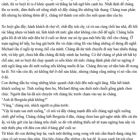
cảnh, thì xe buýt ló ra ở khúc quanh và thắng lại bất ngờ bên cạnh họ. Nhất định để chàng
lên xe trước, đám thiếu nữ nồng nhiệt xô đẩy chàng lên những bậc thang. Chàng toan phản
đối nhưng họ không thèm để ý, chàng trở thành con mồi cho mối quan tâm của họ.
Xe buýt gần đầy; hành khách đi chợ về, chất đầy trái cây, cá và rau cùng chổi lau nhà, đồ hốt
rác bằng nhựa và bánh mì, lỉnh kỉnh tới mức gần như không còn chỗ để ngồi. Chàng luồn
giữa lối đi tới khi một đứa bé ở cuối xe được mẹ nó ép qua một bên lấy chỗ cho chàng. Ở
trạm ngừng kế tiếp, ba ông già bước lên và chặn cứng lối vào bằng những rổ đựng đồ nghề.
Michael rầu rĩ ngồi ép trong chỗ của mình. Chàng đã dự tính chuyến đi này bao nhiêu tháng
trời, và bây giờ, chưa bắt đầu chàng đã thấy mình lạc hướng. Có thể chàng sẽ phải tới bất kỳ
chỗ nào; mà xe buýt thì chạy quanh co uốn khúc tới mức chàng đành phải chờ xe ngừng ở
một ngôi làng nào đó mới xuống nếu không muốn đi lạc. Chàng đưa tay sờ tấm bản đồ trong
ba lô. Nó vẫn còn đó, nó không thể ở chỗ nào khác, nhưng chàng cũng mừng vì nó vẫn còn
ở đó.
Con đường dẫn họ vòng những khúc quanh chật chội đến một ngôi làng. Hầu hết hành
khách xuống xe. Tính xuống theo họ, Michael đứng sau đuôi một chuỗi gồng gánh chen
chúc. Người đàn bà đã nói chuyện với chàng lúc trước chạm vào tay áo chàng.
"Anh đi Bergiola phải không?"
"Vâng," chàng nói, nhích người ra phía trước.
"Vậy là trạm sau mới xuống," cô nói và đẩy chàng mạnh đến nỗi chàng ngã ngồi xuống
chiếc ghế trống. Chàng chẳng biết Bergiola ở đâu, chàng chưa bao giờ nghe nhắc đến cái tên
ấy, và bây giờ còn lại chàng trên chiếc xe đò với những thiếu nữ từ trạm ngừng ban nãy và
một thiếu phụ với đứa con nhỏ ở hàng ghế cuối xe.
Từ khúc đó con đường hẹp lại, vạch một đường song song với núi cẩm thạch đang càng lúc
càng rõ nét trong tầm nhìn. Hai bên chàng đầy những cây hạt dẻ, lá non xanh lợt trải rộng