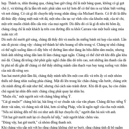
hẹp. Thành ra, nhìn thoáng qua, chàng bao giờ cũng chỉ là một bàng quan, không có gì gợi
chú ý, và không đủ lạ lẫm tới mức phải xăm xoi kỹ hơn để có thể tìm ra sự khác biệt vướng
vít nơi chàng. Có cái gì đó chuyển tiếp trong nhân dáng của Michael Harris. Có lẽ đó là điều
đã thúc đẩy chàng miệt mài với đá, một nhu cầu tạc sự vĩnh cửu của khuôn mặt, của tứ chi,
một ước muốn chỉnh đốn cấu trúc của mọi người. Dù điều đó có là gì đi nữa thì hôm ấy,
chàng cũng chỉ là một khách lạ trên con đường đồi ra khỏi Carrara vào một buổi sáng mùa
xuân rực rỡ.
Dù mới chỉ mười giờ sáng, chàng đã thấy đói và muốn ăn miếng bánh mì kẹp của mình. Lần
nào đi picnic cũng vậy: chàng trở thành kẻ tiêu hoang số tiền trong ví. Chàng tự nhủ chàng
có thể ngồi xuống đám cỏ dầy bên vệ đường làm như đang ăn bữa điểm tâm muộn, nhưng
hình ảnh những nông dân lam lũ làm chàng ngại ngần. Chàng có thể chờ tới khi đến gần khu
mỏ đá. Chàng đã trông chờ phút giây nghỉ chân đâu đó trên cao, nơi những âm thanh của đá
bị phá nổ đủ gần để chàng có thể thấy những mảnh cẩm thạch vụn bay tung xuống vực thẳm
của núi đá sừng sẹo.
Sau hai mươi phút lầm lũi, chàng thấy mình tiến lên một con dốc và trên ấy có một nhóm
thiếu nữ đang nhìn xuống phía chàng. Mặt đỏ lên trong lúc chân chàng vẫn bước, chàng ước
chi mình đừng đỏ mặt như thế, nhưng chả cách nào tránh được. Khi đã đi qua, họ còn chăm
chú ngoái lại nhìn đến mức chàng cũng phải quay lại nhìn họ.
"Muộn rồi," một người nói với chàng bằng tiếng Ý.
"Cái gì muộn?" chàng hỏi lại, hài lòng vì sự chuẩn xác của văn phạm. Chàng đã học tiếng Ý
được vài năm, và chàng nói rất khá, hơn cả tiếng Pháp, vốn là ngôn ngữ của cha ruột mình.
"Nếu nó không đến trễ thì coi như anh đã hụt chuyến rồi," người đàn bà nói với anh.
"Tới hai giờ mười mới lại có chuyến kế tiếp," một người khác chêm vào.
"Đúng vậy, hai giờ mười," cả nhóm đồng thanh nói.
Khi chàng vừa sắp nói với họ rằng chàng không chờ xe buýt, rằng chàng tính đi bộ ngắm