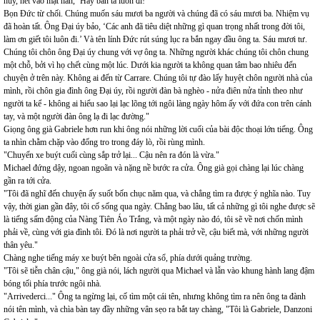
huy, hét vào mặt hắn, ‘Hãy bắn ta luôn đi!’
Bọn Đức từ chối. Chúng muốn sáu mươi ba người và chúng đã có sáu mươi ba. Nhiệm vụ
đã hoàn tất. Ông Đại úy bảo, ‘Các anh đã tiêu diệt những gì quan trọng nhất trong đời tôi,
làm ơn giết tôi luôn đi.’ Và tên lính Đức rút súng lục ra bắn ngay đầu ông ta. Sáu mươi tư.
Chúng tôi chôn ông Đại úy chung với vợ ông ta. Những người khác chúng tôi chôn chung
một chỗ, bởi vì họ chết cùng một lúc. Dưới kia người ta không quan tâm bao nhiêu đến
chuyện ở trên này. Không ai đến từ Carrare. Chúng tôi tự đào lấy huyệt chôn người nhà của
mình, rồi chôn gia đình ông Đại úy, rồi người đàn bà nghèo - nửa điên nửa tỉnh theo như
người ta kể - không ai hiểu sao lại lạc lõng tới ngôi làng ngày hôm ấy với đứa con trên cánh
tay, và một người đàn ông lạ đi lạc đường."
Giọng ông già Gabriele hơn run khi ông nói những lời cuối của bài độc thoại lớn tiếng. Ông
ta nhìn chằm chặp vào đống tro trong đáy lò, rồi rùng mình.
"Chuyến xe buýt cuối cùng sắp trở lại... Cậu nên ra đón là vừa."
Michael đứng dậy, ngoan ngoãn và nặng nề bước ra cửa. Ông già gọi chàng lại lúc chàng
gần ra tới cửa.
"Tôi đã nghĩ đến chuyện ấy suốt bốn chục năm qua, và chẳng tìm ra được ý nghĩa nào. Tuy
vậy, thời gian gần đây, tôi cố sống qua ngày. Chẳng bao lâu, tất cả những gì tôi nghe được sẽ
là tiếng sấm động của Nàng Tiên Áo Trắng, và một ngày nào đó, tôi sẽ về nơi chốn mình
phải về, cùng với gia đình tôi. Đó là nơi người ta phải trở về, cậu biết mà, với những người
thân yêu."
Chàng nghe tiếng máy xe buýt bên ngoài cửa sổ, phía dưới quảng trường.
"Tôi sẽ tiễn chân cậu," ông già nói, lách người qua Michael và lẫn vào khung hành lang đậm
bóng tối phía trước ngôi nhà.
"Arrivederci..." Ông ta ngừng lại, cố tìm một cái tên, nhưng không tìm ra nên ông ta đành
nói tên mình, và chìa bàn tay đầy những vân sẹo ra bắt tay chàng, "Tôi là Gabriele, Danzoni