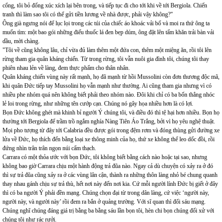
cổng, tôi bỏ đống xúc xích lại bên trong, và tiếp tục đi cho tới khi về tới Bergiola. Chiến
tranh thì làm sao tôi có thể gửi tiền lương về nhà được, phải vậy không?"
Ông già ngưng nói để lục lọi trong các túi của chiếc áo khoác vải bố và moi ra thứ ông ta
muốn tìm: một bao gói những điếu thuốc lá đen bẹp dúm, ông đặt lên tấm khăn trải bàn vải
dầu, mời chàng.
"Tôi về cũng không lâu, chỉ vừa đủ làm thêm một đứa con, thêm một miệng ăn, rồi tôi lên
rừng tham gia quân kháng chiến. Từ trong rừng, tôi vẫn nuôi gia đình tôi, chúng tôi thay
phiên nhau lẻn về làng, đem thực phẩm cho thân nhân.
Quân kháng chiến vùng này rất mạnh, họ đã mạnh từ hồi Mussolini còn đơn thương độc mã,
khi quân Đức tiếp tay Mussolini họ vẫn mạnh như thường. Ai cũng tham gia nhưng vì có
nhiều phe nhóm quá nên không biết phải theo nhóm nào. Đôi khi chỉ có ba bốn thẳng nhóc
lẻ loi trong rừng, như những tên cướp cạn. Chúng nó gây họa nhiều hơn là có lợi.
Bọn Đức không ghét mà khinh bỉ người Ý chúng tôi, và điều đó thì tệ hại hơn nhiều. Bọn họ
thường tới Bergiola để trầm trồ ngắm nghía Nàng Tiên Áo Trắng, bởi vì họ yêu nghệ thuật.
Mọi pho tượng từ đây tới Calabria đều được gói trong đệm rơm và đóng thùng gửi đường xe
lửa về Đức, họ thích đến bằng loại xe thông minh của họ, thứ xe không thể leo dốc đồi, rồi
đứng nhìn trân trân ngọn núi cẩm thạch.
Carrara có một thỏa ước với bọn Đức, tôi không biết bằng cách nào hoặc tại sao, nhưng
không bao giờ Carrara chịu một hành động trả đũa nào. Ngay cả dù chuyện có xảy ra ở đó
thì sự trả đũa cũng xảy ra ở các vùng lân cận, thành ra những thôn làng nhỏ bé chung quanh
thay nhau gánh chịu sự trả thù, hết nơi này đến nơi kia. Cứ mỗi người lính Đức bị giết ở đây
thì có ba người Ý phải đền mạng. Chúng chọn đại từ trong dân làng, cứ việc ‘người này,
người này, và người này’ rồi đem ra bắn ở quảng trường. Với sĩ quan thì đổi sáu mạng.
Chúng nghĩ chúng đáng giá trị bằng ba bằng sáu lần bọn tôi, hèn chi bọn chúng đối xử với
chúng tôi như rác rưởi.