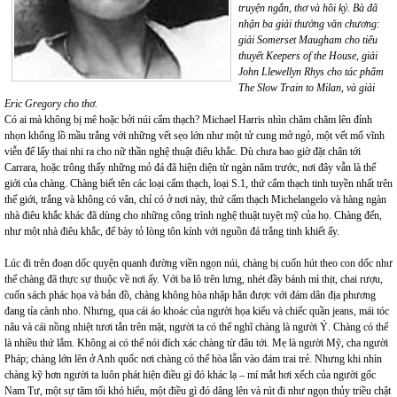
truyện ngắn, thơ và hồi ký. Bà đã
nhận ba giải thưởng văn chương:
giải Somerset Maugham cho tiểu
thuyết Keepers of the House, giải
John Llewellyn Rhys cho tác phẩm
The Slow Train to Milan, và giải
Eric Gregory cho thơ.
Có ai mà không bị mê hoặc bởi núi cẩm thạch? Michael Harris nhìn chăm chăm lên đỉnh
nhọn khổng lồ mầu trắng với những vết sẹo lớn như một tử cung mở ngỏ, một vết mổ vĩnh
viễn để lấy thai nhi ra cho nữ thần nghệ thuật điêu khắc. Dù chưa bao giờ đặt chân tới
Carrara, hoặc trông thấy những mỏ đá đã hiện diện từ ngàn năm trước, nơi đây vẫn là thế
giới của chàng. Chàng biết tên các loại cẩm thạch, loại S.1, thứ cẩm thạch tinh tuyền nhất trên
thế giới, trắng và không có vân, chỉ có ở nơi này, thứ cẩm thạch Michelangelo và hàng ngàn
nhà điêu khắc khác đã dùng cho những công trình nghệ thuật tuyệt mỹ của họ. Chàng đến,
như một nhà điêu khắc, để bày tỏ lòng tôn kính với nguồn đá trắng tinh khiết ấy.
Lúc đi trên đoạn dốc quyện quanh đường viền ngọn núi, chàng bị cuốn hút theo con dốc như
thể chàng đã thực sự thuộc về nơi ấy. Với ba lô trên lưng, nhét đầy bánh mì thịt, chai rượu,
cuốn sách phác họa và bản đồ, chàng không hòa nhập hẳn được với đám dân địa phương
đang tỉa cành nho. Nhưng, qua cái áo khoác của người họa kiểu và chiếc quần jeans, mái tóc
nâu và cái nồng nhiệt tươi tắn trên mặt, người ta có thể nghĩ chàng là người Ý. Chàng có thể
là nhiều thứ lắm. Không ai có thể nói đích xác chàng từ đâu tới. Mẹ là người Mỹ, cha người
Pháp; chàng lớn lên ở Anh quốc nơi chàng có thể hòa lẫn vào đám trai trẻ. Nhưng khi nhìn
chàng kỹ hơn người ta luôn phát hiện điều gì đó khác lạ – mí mắt hơi xếch của người gốc
Nam Tư, một sự tăm tối khó hiểu, một điều gì đó dâng lên và rút đi như ngọn thủy triều chật