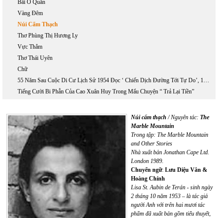
Bãi Ô Quắn
Vàng Đêm
Núi Cẩm Thạch
Thơ Phùng Thị Hương Ly
Vực Thẳm
Thơ Thái Uyên
Chữ
55 Năm Sau Cuộc Di Cư Lịch Sử 1954 Đọc ‘ Chiến Dịch Đường Tới Tự Do’, 1954-1955
Tiếng Cười Bi Phẫn Của Cao Xuân Huy Trong Mẩu Chuyện “ Trả Lại Tiền”
Núi cẩm thạch
/ Nguyên tác:
The
Marble Mountain
Trong tập: The Marble Mountain
and Other Stories
Nhà xuất bản Jonathan Cape Ltd.
London 1989.
Chuyển ngữ
:
Lưu Diệu Vân &
Hoàng Chính
Lisa St. Aubin de Terán - sinh ngày
2 tháng 10 năm 1953 – là tác giả
người Anh với trên hai mươi tác
phẩm đã xuất bản gồm tiểu thuyết,