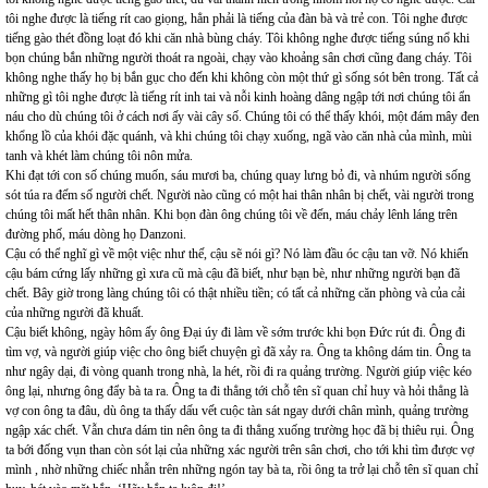
tôi nghe được là tiếng rít cao giọng, hẳn phải là tiếng của đàn bà và trẻ con. Tôi nghe được
tiếng gào thét đồng loạt đó khi căn nhà bùng cháy. Tôi không nghe được tiếng súng nổ khi
bọn chúng bắn những người thoát ra ngoài, chạy vào khoảng sân chơi cũng đang cháy. Tôi
không nghe thấy họ bị bắn gục cho đến khi không còn một thứ gì sống sót bên trong. Tất cả
những gì tôi nghe được là tiếng rít inh tai và nỗi kinh hoàng dâng ngập tới nơi chúng tôi ẩn
náu cho dù chúng tôi ở cách nơi ấy vài cây số. Chúng tôi có thể thấy khói, một đám mây đen
khổng lồ của khói đặc quánh, và khi chúng tôi chạy xuống, ngã vào căn nhà của mình, mùi
tanh và khét làm chúng tôi nôn mửa.
Khi đạt tới con số chúng muốn, sáu mươi ba, chúng quay lưng bỏ đi, và nhúm người sống
sót túa ra đếm số người chết. Người nào cũng có một hai thân nhân bị chết, vài người trong
chúng tôi mất hết thân nhân. Khi bọn đàn ông chúng tôi về đến, máu chảy lênh láng trên
đường phố, máu dòng họ Danzoni.
Cậu có thể nghĩ gì về một việc như thế, cậu sẽ nói gì? Nó làm đầu óc cậu tan vỡ. Nó khiến
cậu bám cứng lấy những gì xưa cũ mà cậu đã biết, như bạn bè, như những người bạn đã
chết. Bây giờ trong làng chúng tôi có thật nhiều tiền; có tất cả những căn phòng và của cải
của những người đã khuất.
Cậu biết không, ngày hôm ấy ông Đại úy đi làm về sớm trước khi bọn Đức rút đi. Ông đi
tìm vợ, và người giúp việc cho ông biết chuyện gì đã xảy ra. Ông ta không dám tin. Ông ta
như ngây dại, đi vòng quanh trong nhà, la hét, rồi đi ra quảng trường. Người giúp việc kéo
ông lại, nhưng ông đẩy bà ta ra. Ông ta đi thẳng tới chỗ tên sĩ quan chỉ huy và hỏi thẳng là
vợ con ông ta đâu, dù ông ta thấy dấu vết cuộc tàn sát ngay dưới chân mình, quảng trường
ngập xác chết. Vẫn chưa dám tin nên ông ta đi thẳng xuống trường học đã bị thiêu rụi. Ông
ta bới đống vụn than còn sót lại của những xác người trên sân chơi, cho tới khi tìm được vợ
mình , nhờ những chiếc nhẫn trên những ngón tay bà ta, rồi ông ta trở lại chỗ tên sĩ quan chỉ