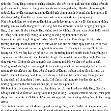
tình yêu. Trong làng, chúng tôi chẳng thèm lưu tâm đến họ, tôi nghĩ tại vì họ chẳng đếm xỉa
gì đến chúng tôi, thành ra chúng tôi cũng không để tâm gì đến họ. Họ đắm chìm trong thế
giới của họ, họ đâu còn ngó ngàng gì đến thế giới chung quanh. Hơn nữa họ không phải là
dân địa phương. Ông Đại úy mua cho cô vợ căn nhà, sau khi nó bị sung công.
Khi chồng đi làm, cô vợ thường dẫn thằng con đi dạo trong vườn, và đôi khi, nhưng không
thường lắm, cô ta dẫn thằng bé ra khỏi làng, hái hoa lượm trái. Vài lần đi ngang qua ngôi
làng, cô ta bước đi như thể ngôi làng không có ở đó. Chúng tôi hoàn toàn vô hình đối với cô
ta, thằng bé thì nhìn thấy chúng tôi, nhưng nó cũng rập khuôn theo mẹ nó.
Ngay cả tình yêu cũng không mù quáng đối với năm xe lính Đức đang chất đầy quảng
trường chật hẹp, thành ra khi cô ta đi qua với bó hoa cúc
hái được ngày hôm đó, cô ta chào,
‘Buona sera,’ thì cả hai mẹ con cùng bị tính luôn vào. Tới lúc này thì mọi người bắt đầu
hoảng sợ. Nếu vợ ông Đại úy mà còn bị kéo tới trường học thì có trời mà biết chuyện gì sẽ
xảy ra sau đó. Thế nên khi căn nhà kế tiếp bị gõ cửa, người trong nhà lặng thinh. Bọn lính
tông cửa vào. Chúng bắt gặp ba người đàn bà trong nhà bểp và bắn chết cả ba tại chỗ.
Những người chứng kiến nói rằng đó là lúc mà tiếng la hét bắt đầu vang dội, bởi vì lúc đó
mọi người đã biết bọn lính Đức đếm số người để làm gì, và bọn chúng cần sáu mươi ba
người. Hầu hết đàn ông đã đi khỏi, nếu không đi lính cho Mussolini hoặc tham gia quân
kháng chiến thì cũng đang ở nước ngoài. Chỉ còn lại những người ốm đau, tật nguyền,
những người còn thật trẻ hoặc đã quá già, số còn lại là phụ nữ.
Rồi bọn lính chia nhau một nửa vào căn phòng học cũ, nửa kia đi rảo khắp làng, đập cửa,
bắn qua cửa sổ và cầm tóc kéo người ta ra ngoài đường. Bà ngoại, cháu bé sơ sinh, thiếu phụ
đang cho con bú tất cả đã thành những con số ngày hôm đó và cũng không đủ chỉ tiêu chúng
đặt ra.
Từ chỗ tôi trốn trên núi, tôi không nghe được tiếng súng, tai tôi đã điếc vì tiếng mìn nổ, và
tôi không nghe được tiếng gào thét, dù vài thanh niên trong nhóm nói họ có nghe được. Cái