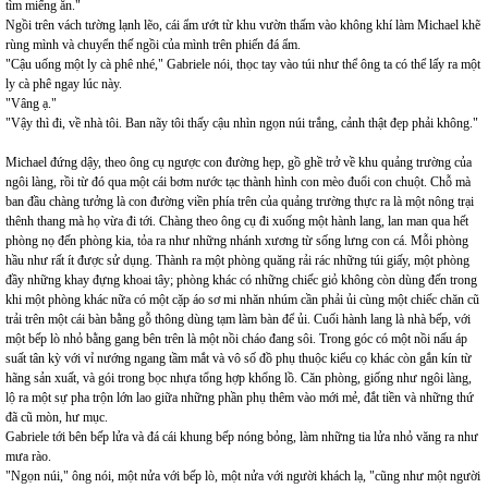
tìm miếng ăn."
Ngồi trên vách tường lạnh lẽo, cái ẩm ướt từ khu vườn thấm vào không khí làm Michael khẽ
rùng mình và chuyển thế ngồi của mình trên phiến đá ẩm.
"Cậu uống một ly cà phê nhé," Gabriele nói, thọc tay vào túi như thể ông ta có thể lấy ra một
ly cà phê ngay lúc này.
"Vâng ạ."
"Vậy thì đi, về nhà tôi. Ban nãy tôi thấy cậu nhìn ngọn núi trắng, cảnh thật đẹp phải không."
Michael đứng dậy, theo ông cụ ngược con đường hẹp, gồ ghề trở về khu quảng trường của
ngôi làng, rồi từ đó qua một cái bơm nước tạc thành hình con mèo đuổi con chuột. Chỗ mà
ban đầu chàng tưởng là con đường viền phía trên của quảng trường thực ra là một nông trại
thênh thang mà họ vừa đi tới. Chàng theo ông cụ đi xuống một hành lang, lan man qua hết
phòng nọ đến phòng kia, tỏa ra như những nhánh xương từ sống lưng con cá. Mỗi phòng
hầu như rất ít được sử dụng. Thành ra một phòng quăng rải rác những túi giấy, một phòng
đầy những khay đựng khoai tây; phòng khác có những chiếc giỏ không còn dùng đến trong
khi một phòng khác nữa có một cặp áo sơ mi nhăn nhúm cần phải ủi cùng một chiếc chăn cũ
trải trên một cái bàn bằng gỗ thông dùng tạm làm bàn để ủi. Cuối hành lang là nhà bếp, với
một bếp lò nhỏ bằng gang bên trên là một nồi cháo đang sôi. Trong góc có một nồi nấu áp
suất tân kỳ với vỉ nướng ngang tầm mắt và vô số đồ phụ thuộc kiểu cọ khác còn gắn kín từ
hãng sản xuất, và gói trong bọc nhựa tổng hợp khổng lồ. Căn phòng, giống như ngôi làng,
lộ ra một sự pha trộn lớn lao giữa những phần phụ thêm vào mới mẻ, đắt tiền và những thứ
đã cũ mòn, hư mục.
Gabriele tới bên bếp lửa và đá cái khung bếp nóng bỏng, làm những tia lửa nhỏ văng ra như
mưa rào.
"Ngọn núi," ông nói, một nửa với bếp lò, một nửa với người khách lạ, "cũng như một người