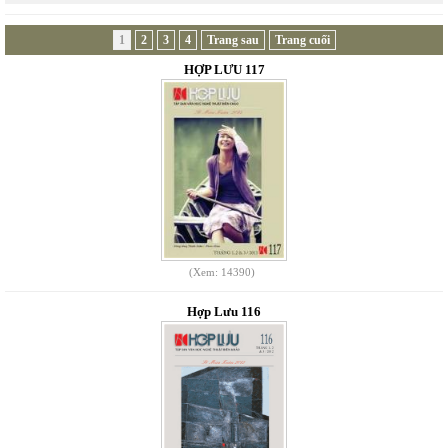
1
2
3
4
Trang sau
Trang cuối
HỢP LƯU 117
(Xem: 14390)
Hợp Lưu 116