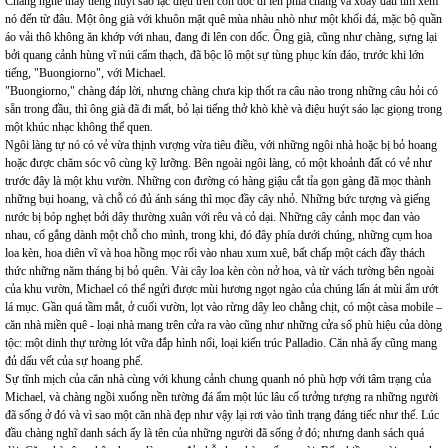
Chàng nghe thấy tiếng huýt sáo lạc điệu trên con dốc đi lên phía chàng và xoay đầu tìm xem
nó đến từ đâu. Một ông già với khuôn mặt quê mùa nhàu nhò như một khối đá, mặc bộ quần
áo vải thô không ăn khớp với nhau, đang đi lên con dốc. Ông già, cũng như chàng, sựng lại
bởi quang cảnh hùng vĩ núi cẩm thạch, đã bộc lộ một sự tùng phục kín đáo, trước khi lớn
tiếng, "Buongiorno", với Michael.
"Buongiorno," chàng đáp lời, nhưng chàng chưa kịp thốt ra câu nào trong những câu hỏi có
sẵn trong đầu, thì ông già đã đi mất, bỏ lại tiếng thở khò khè và điệu huýt sáo lạc giọng trong
một khúc nhạc không thể quen.
Ngôi làng tự nó có vẻ vừa thịnh vượng vừa tiêu điều, với những ngôi nhà hoặc bị bỏ hoang
hoặc được chăm sóc vô cùng kỹ lưỡng. Bên ngoài ngôi làng, có một khoảnh đất có vẻ như
trước đây là một khu vườn. Những con đường có hàng giậu cắt tỉa gọn gàng đã mọc thành
những bụi hoang, và chỗ có đủ ánh sáng thì mọc đầy cây nhỏ. Những bức tượng và giếng
nước bị bóp nghẹt bởi dây thường xuân với rêu và cỏ dại. Những cây cảnh mọc đan vào
nhau, cố gắng dành một chỗ cho mình, trong khi, đó đây phía dưới chúng, những cụm hoa
loa kèn, hoa diên vĩ và hoa hồng mọc rối vào nhau xum xuê, bất chấp một cách đầy thách
thức những năm tháng bị bỏ quên. Vài cây loa kèn còn nở hoa, và từ vách tường bên ngoài
của khu vườn, Michael có thể ngửi được mùi hương ngọt ngào của chúng lấn át mùi ẩm ướt
lá mục. Gần quá tầm mắt, ở cuối vườn, lọt vào rừng dây leo chằng chịt, có một càsa mobile –
căn nhà miền quê - loại nhà mang trên cửa ra vào cũng như những cửa sổ phù hiệu của dòng
tộc: một dinh thự tường lót vữa đắp hình nổi, loại kiến trúc Palladio. Căn nhà ấy cũng mang
đủ dấu vết của sự hoang phế.
Sự tĩnh mịch của căn nhà cùng với khung cảnh chung quanh nó phù hợp với tâm trạng của
Michael, và chàng ngồi xuống nền tường đá ẩm một lúc lâu cố tưởng tượng ra những người
đã sống ở đó và vì sao một căn nhà đẹp như vậy lại rơi vào tình trạng đáng tiếc như thế. Lúc
đầu chàng nghĩ danh sách ấy là tên của những người đã sống ở đó; nhưng danh sách quá