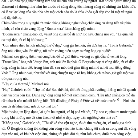
dài. Căn nhà rộng thật nhưng làm sao đủ chỗ cho chừng ấy người. Rất nhiều người mang họ
Danzoni và dường như như họ thuộc về cùng dòng tộc, nhưng cũng có những tên khác nữa,
có lẽ vẻ lạc lõng của căn nhà này một cách nào đó là chìa khóa giải đáp cho bí mật về ngôi
mộ tập thể nọ.
Chìm đắm trong suy nghĩ tới mức chàng không nghe tiếng chân ông cụ đang tiến về phía
mình, và câu chào vang động "Buona sera" làm chàng giật mình.
"Buona sera," chàng đáp lời, và sợ ông cụ sẽ bỏ đi như lúc nãy, chàng nói vội, "Lạ quá, tất
cả mọi thứ, tất cả bị bỏ hoang."
"Còn nhiều điều lạ hơn những thứ ở đây," ông già hét lớn, rồi đưa tay ra, "Tôi là Gabriele,"
ông nói, cũng vẫn lớn tiếng, tới mức chàng hiểu ngay ra rằng ông cụ bị điếc.
Michael cao giọng thêm vài cung bậc để tự giới thiệu, và ông cụ gật đầu tỏ vẻ hài lòng.
"Được lắm," ông nói "được lắm, anh nói lớn là phải. Ở Bergiola này ai cũng điếc, tất cả đàn
ông, cũng tại làm việc trong hầm đá, sau một thời gian tiếng mìn nổ át hết mọi tiếng động
khác." Ông nhún vai, như thể với ông chuyện nghe rõ hay không chưa bao giờ giữ một vai
trò quan trọng nào.
"Vậy cụ là thợ mỏ," Michael nói.
"Ha," Gabriele cười. "Thợ mỏ đá! Sao thế nhỉ, tôi biết từng phân vuông những mỏ đá quanh
đây, và phía bên kia. Đúng ra," ông công bố một cách hãnh diện, "Hầu như chẳng có mỏ đá
cẩm thạch nào mà tôi không biết. Tôi đã sống ở Pháp, ở Đức và trên toàn nước Ý – Nơi nào
còn đá để khai thác, nơi đó có mặt tôi."
Một thoáng im lặng đọng lại giữa hai người, và bị phá vỡ bởi, "Tại sao cụ phải ra nước ngoài
trong khi những mỏ đá cẩm thạch tốt nhất ở đây, ngay trên ngưỡng cửa nhà cụ?"
"Không sao," Gabriele nói, "Tôi sẽ kể cho cậu nghe, tôi đi tìm miếng ăn, và nuôi gia đình
tôi. Ở Bergiola chúng tôi không còn công việc nào khác, chúng tôi sinh ra trong núi đá, sống
dựa vào nó, và khi hết việc làm, chúng tôi phải dời đi, như loài chim, đuổi theo công việc,