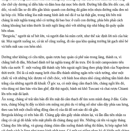
che chở cây dương xỉ diều hâu và đám hoa dại mọc bên dưới. Đường bắt đầu lên dốc cao, rất
dốc, và mỗi lần xe đò đến gần khúc quanh con đường đá giăm trộn nhựa đường mầu đen nó
lại bóp còi. Mầu trắng lòa mắt mang hình ảnh mỏ đá ở xa lại thật gần, trong khi bên trái
chàng là một nghĩa trang nhỏ có tường đá bao bọc ở cuối con đường, phía bên phải cách
chàng khoảng hai trăm thước là một ngôi làng nhỏ với những túp nhà bằng đá quây quần
bên nhau.
"Bergiola," người tài xế hét lớn, và người đàn bà mỉm cười, như thể xác định lời nói của bác
tài. Mọi người xuống xe, cả tài xế cũng xuống, đi rảo qua khu quảng trường lát gạch nhỏ bé
và biến mất sau con hẻm nhỏ.
Dường như không có cửa tiệm, quán rượu hay quán cà phê nào trong làng, thành ra, vì
chẳng biết đi đâu, Michael đành trở lại nghĩa trang để ăn trưa. Đó là một camposànto tiêu
biểu của nước Ý: một vuông đất thánh xây bên ngoài ngôi làng theo pháp lệnh của Napoleon
thời trước. Đó là cả một mạng lưới chia đều thành những ngăn trên vách tường, như một
chiếc tủ với những hộc đượm vẻ chết chóc, với bình hoa nhựa nhỏ cùng những tấm hình đen
trắng của những người đã khuất. Ở góc xa, có một tảng cẩm thạch lớn, chàng ngồi lên đó,
vừa dùng nó làm bàn vừa làm ghế, đặt thịt nguội, bánh mì khô Tuscani và chai rượu Chianti
lên trên mặt đá lạnh.
Ăn xong, chàng sẽ trải tấm bản đồ lên mặt đá cẩm thạch để tìm xem mình đang ở đâu. Giữa
trưa, chàng bỗng bị đẩy ra khỏi cơn mộng mị phù du vì tiếng nổ như sấm dậy phía sau lưng,
theo sau bởi một chuỗi tiếng động rầm rộ của đá đổ nơi nào đó rất gần.
Bergiola không có trên bản đồ. Chàng gấp tấm giấy nhăn nhúm lại, và lần đầu tiên nhận ra
rằng có cái gì đó khắc trên mặt phiến đá chàng đang quỳ lên. Những cái tên và ngày tháng.
Chàng đọc lớn tiếng, và giọng chàng chìm dần xuống thành tiếng thì thầm, bị bóp nghẹt bởi
cái danh sách lạ lùng như trang kinh nhật tụng. Có một sự giống nhau kỳ dị khiến mãi chàng