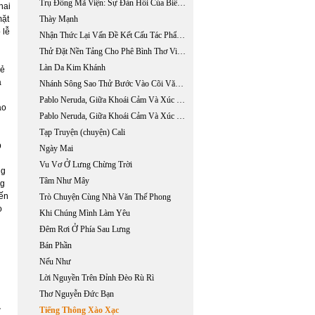
Trụ Đồng Mã Viện: Sự Đàn Hồi Của Biên Giới Đế Quốc Trung Hoa (phần 2 / 2)
hai
mặt
Thày Mạnh
 lễ
Nhận Thức Lại Vấn Đề Kết Cấu Tác Phẩm Văn Học Dưới Góc Nhìn Cấu Trúc Luận
Thử Đặt Nền Tảng Cho Phê Bình Thơ Việt Đương Đại
Làn Da Kim Khánh
rẻ
a
Nhánh Sông Sao Thử Bước Vào Cõi Văn Chương Của Trần Vũ
n
Pablo Neruda, Giữa Khoái Cảm Và Xúc Cảm (phần 1)
ào
Pablo Neruda, Giữa Khoái Cảm Và Xúc Cảm (phần 2)
Tạp Truyện (chuyện) Cali
p
Ngày Mai
Vu Vơ Ở Lưng Chừng Trời
ng
Tâm Như Mây
ng
iến
Trò Chuyện Cùng Nhà Văn Thế Phong
o
Khi Chúng Mình Làm Yêu
Đêm Rơi Ở Phía Sau Lưng
Bán Phần
Nếu Như
Lời Nguyền Trên Đỉnh Đèo Rù Rì
Thơ Nguyễn Đức Bạn
ỡ
Tiếng Thông Xào Xạc