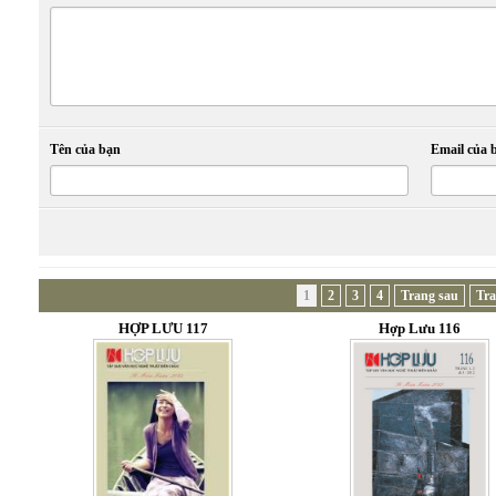
Tên của bạn
Email của 
1
2
3
4
Trang sau
Tra
HỢP LƯU 117
Hợp Lưu 116