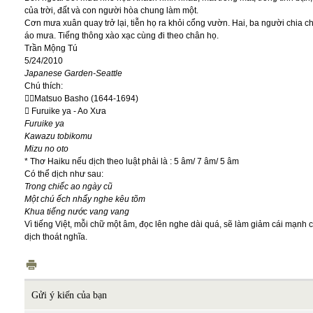
của trời, đất và con người hòa chung làm một.
Cơn mưa xuân quay trở lại, tiễn họ ra khỏi cổng vườn. Hai, ba người chia c
áo mưa. Tiếng thông xào xạc cùng đi theo chân họ.
Trần Mộng Tú
5/24/2010
Japanese Garden-Seattle
Chú thích:

Matsuo Basho (1644-1694)

Furuike ya - Ao Xưa
Furuike ya
Kawazu tobikomu
Mizu no oto
* Thơ Haiku nếu dịch theo luật phải là : 5 âm/ 7 âm/ 5 âm
Có thể dịch như sau:
Trong chiếc ao ngày cũ
Một chú ếch nhẩy nghe kêu tõm
Khua tiếng nước vang vang
Vì tiếng Việt, mỗi chữ một âm, đọc lên nghe dài quá, sẽ làm giảm cái mạnh c
dịch thoát nghĩa.
Gửi ý kiến của bạn