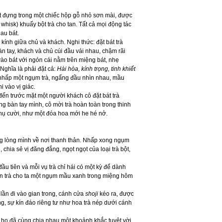
ột đựng trong một chiếc hộp gỗ nhỏ sơn mài, được
isk) khuấy bột trà cho tan. Tất cả mọi động tác
lau bát.
kính giữa chủ và khách. Nghi thức: đặt bát trà
àn tay, khách và chủ cúi đầu vái nhau, chậm rãi
 vào bát với ngón cái nằm trên miệng bát, nhẹ
Nghĩa là phải đặt cả:
Hài hòa, kính trọng, tinh khiết
n, nhấp một ngụm trà, ngẩng đầu nhìn nhau, mầu
 vào vị giác.
ến trước mặt một người khách cô đặt bát trà
ưng bàn tay mình, cô mời trà hoàn toàn trong thinh
 nụ cười, như một đóa hoa mới he hé nở.
g lòng mình về nơi thanh thản. Nhấp xong ngụm
 chia sẻ vị đăng đắng, ngọt ngọt của loại trà bột,
ầu tiên và mỗi vụ trà chỉ hái có một kỳ để dành
 nõn trà cho ta một ngụm mầu xanh trong miệng hôm
 lần đi vào gian trong, cánh cửa
shoji
kéo ra, được
g, sự kín đáo riêng tư như hoa trà nép dưới cánh
, họ đã cùng chia nhau một khoảnh khắc tuyệt vời