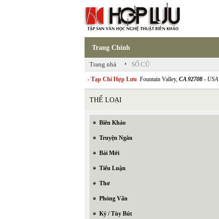
Trang Chính
›
Trang nhà
SỐ CŨ
- Tạp Chí Hợp Lưu
Fountain Valley,
CA 92708
- USA
THỂ LOẠI
Biên Khảo
Truyện Ngắn
Bài Mới
Tiểu Luận
Thơ
Phỏng Vấn
Ký / Tùy Bút