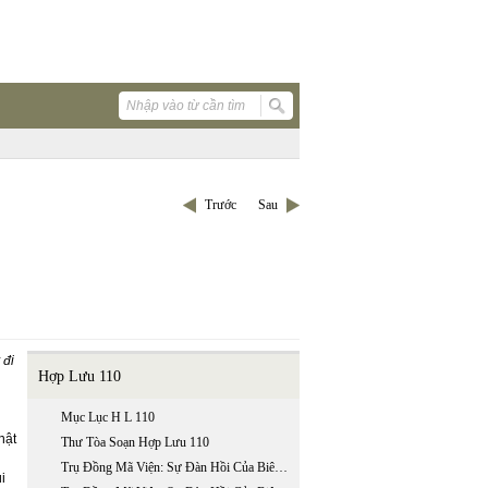
Trước
Sau
 đi
Hợp Lưu 110
Mục Lục H L 110
hật
Thư Tòa Soạn Hợp Lưu 110
Trụ Đồng Mã Viện: Sự Đàn Hồi Của Biên Giới Đế Quốc Trung Hoa (phần 1 / 2)
i