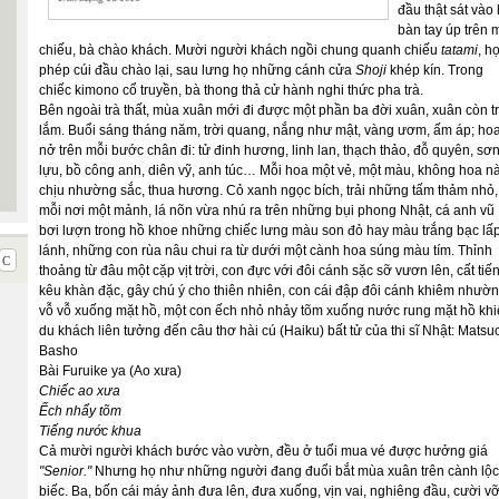
đầu thật sát vào 
bàn tay úp trên 
chiếu, bà chào khách. Mười người khách ngồi chung quanh chiếu
tatami
, họ
phép cúi đầu chào lại, sau lưng họ những cánh cửa
Shoji
khép kín. Trong
chiếc kimono cổ truyền, bà thong thả cử hành nghi thức pha trà.
Bên ngoài trà thất, mùa xuân mới đi được một phần ba đời xuân, xuân còn t
lắm. Buổi sáng tháng năm, trời quang, nắng như mật, vàng ươm, ấm áp; ho
nở trên mỗi bước chân đi: tử đinh hương, linh lan, thạch thảo, đỗ quyên, sơ
lựu, bồ công anh, diên vỹ, anh túc… Mỗi hoa một vẻ, một màu, không hoa n
chịu nhường sắc, thua hương. Cỏ xanh ngọc bích, trải những tấm thảm nhỏ,
mỗi nơi một mảnh, lá nõn vừa nhú ra trên những bụi phong Nhật, cá anh vũ
bơi lượn trong hồ khoe những chiếc lưng màu son đỏ hay màu trắng bạc lấ
lánh, những con rùa nâu chui ra từ dưới một cành hoa súng màu tím. Thỉnh
thoảng từ đâu một cặp vịt trời, con đực với đôi cánh sặc sỡ vươn lên, cất tiế
kêu khàn đặc, gây chú ý cho thiên nhiên, con cái đập đôi cánh khiêm nhườ
vỗ vỗ xuống mặt hồ, một con ếch nhỏ nhảy tõm xuống nước rung mặt hồ kh
du khách liên tưởng đến câu thơ hài cú (Haiku) bất tử của thi sĩ Nhật: Matsu
Basho
Bài Furuike ya (Ao xưa)
Chiếc ao xưa
Ếch nhẩy tõm
Tiếng nước khua
Cả mười người khách bước vào vườn, đều ở tuổi mua vé được hưởng giá
"Senior."
Nhưng họ như những người đang đuổi bắt mùa xuân trên cành lộc
biếc. Ba, bốn cái máy ảnh đưa lên, đưa xuống, vịn vai, nghiêng đầu, cười v