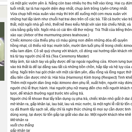
cả một góc vườn yên ả. Nắng còn bao nhiêu họ thu hết vào lòng. Hai cụ đứ
tuổi nhất, lại là hai người diện đẹp nhất, chụp ảnh trông
Uyên-Ương
nhất.
Vừa chụp hết mùa xuân vào máy thì trời đổ xuống một cơn mưa xuân với
những hạt lấp lánh như chuỗi hạt trai đeo trên cổ các bà. Tất cả bước vào tr
thất, một ngôi nhà gỗ nhỏ, thiết kế theo kiểu Nhật với sàn trải chiếu Nhật, và
cửa bằng giấy bồi. Ngôi nhà có cái tên rất thơ mộng: Trà Thất của tiếng thô
xào xạc (Arbor of the murmuring pines teahouse.)
Chiếc
kimono
của thiếu phụ có màu gừng non điểm những đóa đỗ quyên
hồng nhạt, cô thiếu nữ trạc mười bốn, mười lăm tuổi phụ lễ trong chiếc
kimo
mầu lam đậm. Cô sẽ quỳ chung với khách, cô đóng vai hướng dẫn khách n
trà từ tay người chủ lễ trà (Tea Ceremony Master)
Máy ảnh, túi sách tay và giầy được để lại ngoài ngưỡng cửa. Khom lưng bư
vào trà thất là để lại đằng sau tất cả những bồn chồn, hấp tấp và hệ lụy của 
sống. Ngồi trên hai gót chân với một cái tâm yên, đầu rỗng và lồng ngực thở
đầu tiên cần được nhớ là: Hài hòa (Harmony) Kính trọng (Respect) Tinh khiết 
Thêm một người đàn ông mặc
kimono
đen phụ lễ, xuất hiện, người này đứn
người chủ lễ thực hành. Hai người phụ nữ mang đến cho mỗi người khách mộ
tươi, để khách thưởng ngọt trước khi uống trà.
Người chủ lễ khoan thai tẩy trần dụng cụ pha trà, chiếc khăn nhỏ giắt ở đai
mở khăn ra, gấp khăn lại, lau bát, lau vá múc nước, là một nghi lễ rất từ tốn 
cụ đã thanh tẩy sạch sẽ, đây chỉ là nghi thức chứng tỏ mọi sự cần được tinh 
dùng xong, lại được từ tốn gấp lại giắt vào đai áo. Một người khách khe khẽ
Mở khăn ra
vuốt cho thẳng
gấp khăn lại