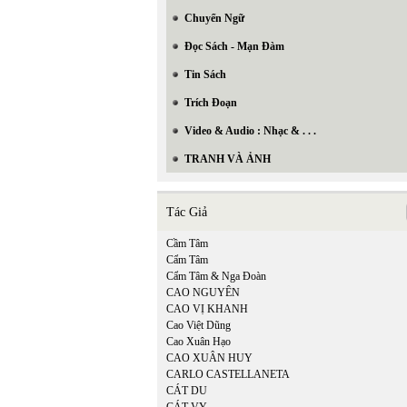
Chuyển Ngữ
Đọc Sách - Mạn Đàm
Tin Sách
Trích Đoạn
Video & Audio : Nhạc & . . .
TRANH VÀ ẢNH
Tác Giả
Cầm Tâm
Cẩm Tâm
Cẩm Tâm & Nga Đoàn
CAO NGUYÊN
CAO VỊ KHANH
Cao Việt Dũng
Cao Xuân Hạo
CAO XUÂN HUY
CARLO CASTELLANETA
CÁT DU