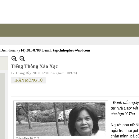
Điện thoại:
(714) 381-8780
E-mail:
tapchihopluu@aol.com
Tiếng Thông Xào Xạc
17 Tháng Bảy 2010
12:00 SA
(Xem: 10978)
TRẦN MỘNG TÚ
- Đánh dấu ngày
dự "Trà Đạo"
với
các bạn Y-Thư
Người phụ nữ N
ngồi trên hai gót
chân mình, bà cú