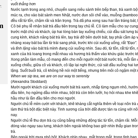
vuốt thẳng hơn
ữ:
Nước lạnh trong ang nhỏ, chuyển sang niêu sành trên bếp than, trà xanh b
múc ra, cho vào bát sành men Nhật, nước đun sôi chế vào, muỗng (bamboo wh
đều rất từ tốn, chậm rãi và trân trọng. Trà đã pha xong sau hai lần tráng bát, 
m
Cô bé phụ lễ nhận bát trà đầu tiên trong tay chủ lễ. Cô làm mẫu cho sự cung 
trước mặt chủ và khách, úp hai lòng bàn tay xuống chiếu, cúi đầu sát lưng b
cung kính, khách nâng bát trà lên, tay trái đỡ bên dưới bát, tay phải cầm áp
nhàng xoay bát ba lần từ trái sang phải, trước khi cúi xuống uống, rất
"Đạo".
và
tĩnh lặng
vào bát trà mình đang cúi xuống nhìn. Sau đó, từ tốn, rất từ tố
xanh của trà loang trong mắt nhau và hương trà thấm vào khứu giác trước khi
Xong phần làm mẫu, cô mang đến cho mỗi người một bát nước trà, mỗi lần đ
xuống chiếu, giữa cô và khách, cô lập lại nghi thức, cúi sát đầu xuống hai l
lặng. Suốt buổi trà, cô không hề nói một tiếng, nhưng trên môi cô ngậm một
When we sip tea, we are on our way to serenity
(Alexandra Stoddard)
Mười người khách cúi xuống mười bát trà xanh, nhấp từng ngụm nhỏ, hướn
đầu tiên, họ ngửng đầu nhìn nhau, bột trà còn trên lưỡi, họ hỏi nhau khe khẽ,
hầu như là lần đầu tiên cho mọi người.
Người chủ lễ mỉm cười với khách, khẽ khàng cắt nghĩa thêm về loại nõn trà đ
làm thứ trà bột đặc biệt này. Tinh sương của trời đất được tán ra cùng với
nay.
Người chủ lễ thu dọn trà cụ cũng bằng những động tác từ tốn, chậm rãi. Mỗi
đóng vào ngay sau lưng, khách bên ngoài không bao giờ nhìn thấy gian tron
trà.
Bên ngoài trời mưa nhỏ hột. Khách nhìn nhau, mắt trong mắt, trong tình bạn