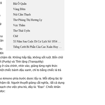
ng
Bãi Ô Quắn
Vàng Đêm
Núi Cẩm Thạch
à
Thơ Phùng Thị Hương Ly
ng
Vực Thẳm
Thơ Thái Uyên
Chữ
no
hận
55 Năm Sau Cuộc Di Cư Lịch Sử 1954 Đọc ‘ Chiến Dịch Đường Tới Tự Do’, 1954-1955
Tiếng Cười Bi Phẫn Của Cao Xuân Huy Trong Mẩu Chuyện “ Trả Lại Tiền”
ớc
đời
 chậm rãi. Không hấp tấp, không sốt ruột. Bốn chữ
(Purity) và Tĩnh lặng (Tranquility)
g ở cửa chính, nhìn vào, giảng từng nghi thức
t chiếc bánh đậu xanh, chỉ to bằng chiếc lá trà
 áo
kimono
phía trước được lấy ra. Mỗi động tác từ
chậm rãi. Người thuyết giảng cắt nghĩa,: tất cả dụng
sạch cho việc pha trà, đây là: "Đạo". Chiếc khăn
 đọc: