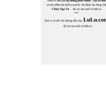
Hiện có bán qua
hệ thống phát hành:
LuLu.com
Cù Hựu
và trên phần tìm kiếm (search) thì đánh vào hàng ch
Cung Tích Biền
Chieu Ngu Vu
thì các tựa sách sẽ hiện ra.
***
LuLu.co
Quý vị có thể vào đường dẫn này:
thì các tựa sách sẽ hiện ra.