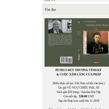
CÁT VY
Catherine Cusset
CHÂN PHƯƠNG
Tìm đọc
Chân Phương
Chen-Kung Ho
CHIÊU ANH NGUYỄN
CHÍNH ĐẠO
CHÍNH ĐẠO VŨ NGỰ CHIÊU
Christine Falkenland
CHU LYNH
Chu Thái Yến
CHU THỤY NGUYÊN
CHU VƯƠNG MIỆN
Chu Xuân Giao
Chu Xuân Giao chuyển ngữ
CHUNG LÊ
PETRUS KEY TRƯƠNG VĨNH KÝ
Chuyển ngữ: TUYẾT LINH
& CUỘC XÂM LĂNG CỦA PHÁP
Chuyển ngữ: TUYẾT LINH
Chuyển Việt ngữ BẠT XỨ
(Biên khảo sử học Việt Nam xã hội văn hóa.)
Claire Simon
Tác giả VŨ NGỰ CHIÊU PhD, JD
Claudia Zilletti
Sách gần 850 trang / chia làm Hai Tập
CỔ NGƯ
Gía mỗi tập :
$30.00
USD
CỔ NGƯ chuyển ngữ
Tạp chí Hợp-Lưu xuất bản 11-2019
Cristan Cortez
CRIXUS YUEN