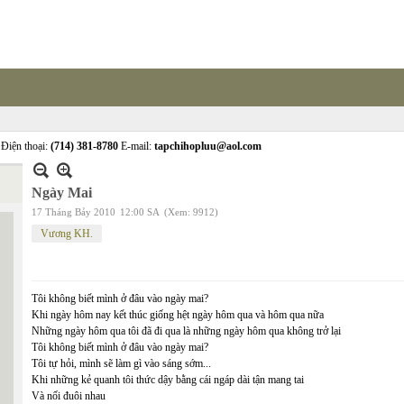
Điện thoại:
(714) 381-8780
E-mail:
tapchihopluu@aol.com
Ngày Mai
17 Tháng Bảy 2010
12:00 SA
(Xem: 9912)
Vương KH.
Tôi không biết mình ở đâu vào ngày mai?
Khi ngày hôm nay kết thúc giống hệt ngày hôm qua và hôm qua nữa
Những ngày hôm qua tôi đã đi qua là những ngày hôm qua không trở lại
Tôi không biết mình ở đâu vào ngày mai?
Tôi tự hỏi, mình sẽ làm gì vào sáng sớm...
Khi những kẻ quanh tôi thức dậy bằng cái ngáp dài tận mang tai
Và nối đuôi nhau