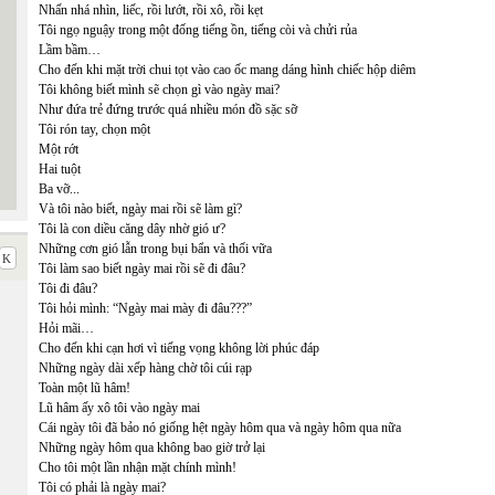
Nhấn nhá nhìn, liếc, rồi lướt, rồi xô, rồi kẹt
Tôi ngọ nguậy trong một đống tiếng ồn, tiếng còi và chửi rủa
Lầm bầm…
Cho đến khi mặt trời chui tọt vào cao ốc mang dáng hình chiếc hộp diêm
Tôi không biết mình sẽ chọn gì vào ngày mai?
Như đứa trẻ đứng trước quá nhiều món đồ sặc sỡ
Tôi rón tay, chọn một
Một rớt
Hai tuột
Ba vỡ...
Và tôi nào biết, ngày mai rồi sẽ làm gì?
Tôi là con diều căng dây nhờ gió ư?
Những cơn gió lẫn trong bụi bẩn và thối vữa
Tôi làm sao biết ngày mai rồi sẽ đi đâu?
Tôi đi đâu?
Tôi hỏi mình: “Ngày mai mày đi đâu???”
Hỏi mãi…
Cho đến khi cạn hơi vì tiếng vọng không lời phúc đáp
Những ngày dài xếp hàng chờ tôi cúi rạp
Toàn một lũ hâm!
Lũ hâm ấy xô tôi vào ngày mai
Cái ngày tôi đã bảo nó giống hệt ngày hôm qua và ngày hôm qua nữa
Những ngày hôm qua không bao giờ trở lại
Cho tôi một lần nhận mặt chính mình!
Tôi có phải là ngày mai?