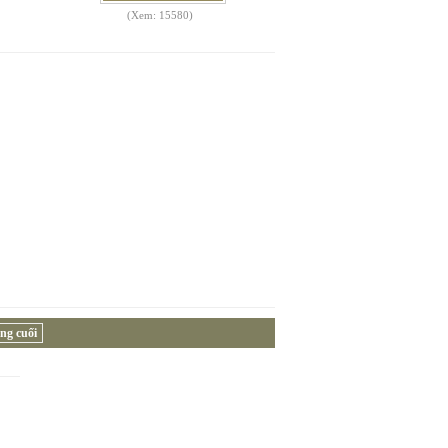
(Xem: 15580)
ng cuối