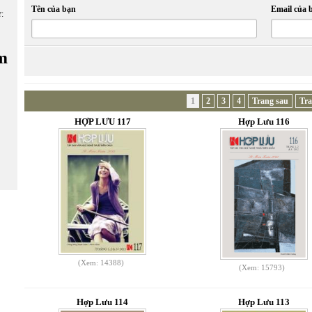
Tên của bạn
Email của 
ữ:
m
1
2
3
4
Trang sau
Tra
HỢP LƯU 117
Hợp Lưu 116
(Xem: 14388)
(Xem: 15793)
Hợp Lưu 114
Hợp Lưu 113