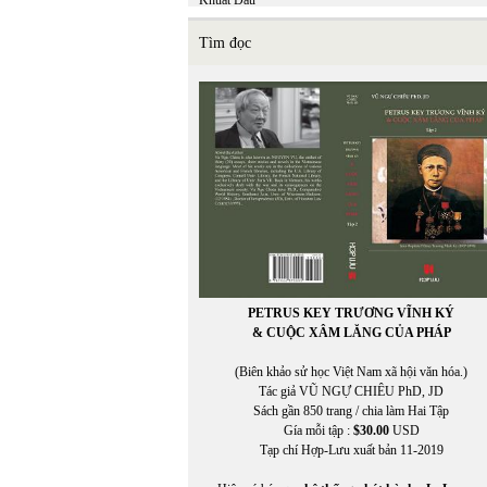
Khuất Đẩu
Khuyết Danh
Kiệm Hoàng
Tìm đọc
KIỆT TẤN
Kiều Thị An Giang
KIM LONG
Kim Nhung
Kim Tuấn
Kinh Dương Vương
Kuroda Momoko
Kurt Vonnegut, Jr.
In Trang
PETRUS KEY TRƯƠNG VĨNH KÝ
& CUỘC XÂM LĂNG CỦA PHÁP
(Biên khảo sử học Việt Nam xã hội văn hóa.)
Tác giả VŨ NGỰ CHIÊU PhD, JD
Sách gần 850 trang / chia làm Hai Tập
Gía mỗi tập :
$30.00
USD
Tạp chí Hợp-Lưu xuất bản 11-2019