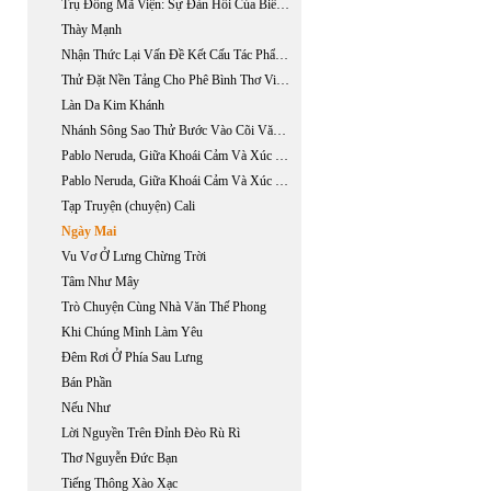
Trụ Đồng Mã Viện: Sự Đàn Hồi Của Biên Giới Đế Quốc Trung Hoa (phần 2 / 2)
Thày Mạnh
Nhận Thức Lại Vấn Đề Kết Cấu Tác Phẩm Văn Học Dưới Góc Nhìn Cấu Trúc Luận
Thử Đặt Nền Tảng Cho Phê Bình Thơ Việt Đương Đại
Làn Da Kim Khánh
Nhánh Sông Sao Thử Bước Vào Cõi Văn Chương Của Trần Vũ
Pablo Neruda, Giữa Khoái Cảm Và Xúc Cảm (phần 1)
Pablo Neruda, Giữa Khoái Cảm Và Xúc Cảm (phần 2)
Tạp Truyện (chuyện) Cali
Ngày Mai
Vu Vơ Ở Lưng Chừng Trời
Tâm Như Mây
Trò Chuyện Cùng Nhà Văn Thế Phong
Khi Chúng Mình Làm Yêu
Đêm Rơi Ở Phía Sau Lưng
Bán Phần
Nếu Như
Lời Nguyền Trên Đỉnh Đèo Rù Rì
Thơ Nguyễn Đức Bạn
Tiếng Thông Xào Xạc