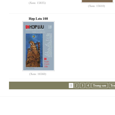
(Xem: 15835)
(Xem: 15610)
Hợp Lưu 108
(Xem: 16560)
1
2
3
4
Trang sau
Tra