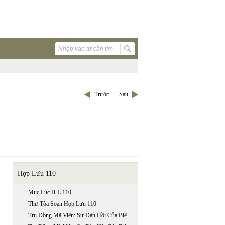
Trước
Sau
Hợp Lưu 110
Mục Lục H L 110
Thư Tòa Soạn Hợp Lưu 110
Trụ Đồng Mã Viện: Sự Đàn Hồi Của Biên Giới Đế Quốc Trung Hoa (phần 1 / 2)