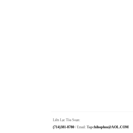
Liên Lạc Tòa Soạn:
(714)381-8780
/ Email:
Tapc
Hihopluu@AOL.COM