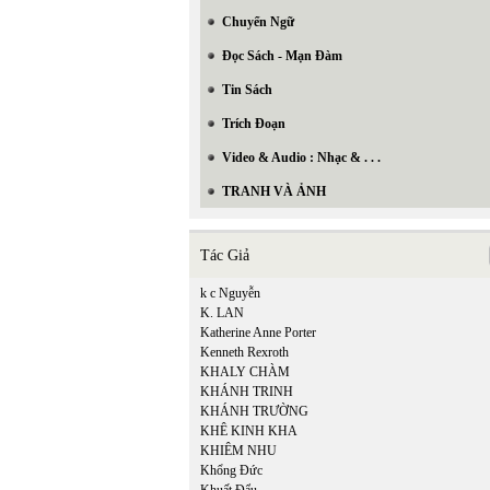
Chuyển Ngữ
Đọc Sách - Mạn Đàm
Tin Sách
Trích Đoạn
Video & Audio : Nhạc & . . .
TRANH VÀ ẢNH
Tác Giả
k c Nguyễn
K. LAN
Katherine Anne Porter
Kenneth Rexroth
KHALY CHÀM
KHÁNH TRINH
KHÁNH TRƯỜNG
KHÊ KINH KHA
KHIÊM NHU
Khổng Đức