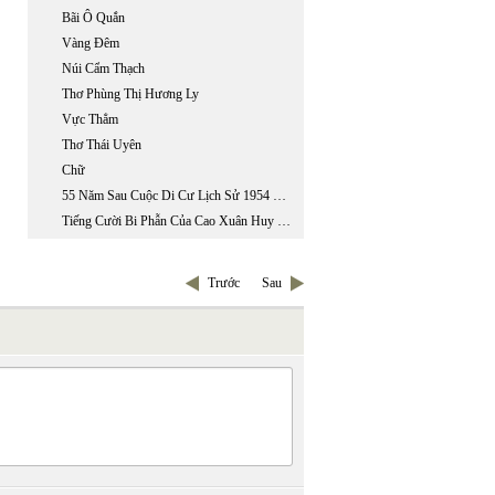
Bãi Ô Quắn
Vàng Đêm
Núi Cẩm Thạch
Thơ Phùng Thị Hương Ly
Vực Thẳm
Thơ Thái Uyên
Chữ
55 Năm Sau Cuộc Di Cư Lịch Sử 1954 Đọc ‘ Chiến Dịch Đường Tới Tự Do’, 1954-1955
Tiếng Cười Bi Phẫn Của Cao Xuân Huy Trong Mẩu Chuyện “ Trả Lại Tiền”
Trước
Sau