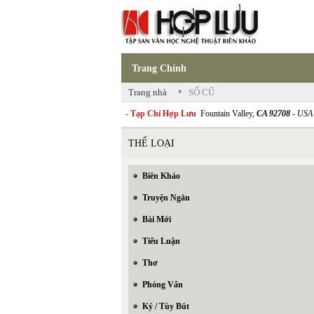
Trang Chính
›
Trang nhà
SỐ CŨ
- Tạp Chí Hợp Lưu
Fountain Valley,
CA 92708
- USA
THỂ LOẠI
Biên Khảo
Truyện Ngắn
Bài Mới
Tiểu Luận
Thơ
Phỏng Vấn
Ký / Tùy Bút