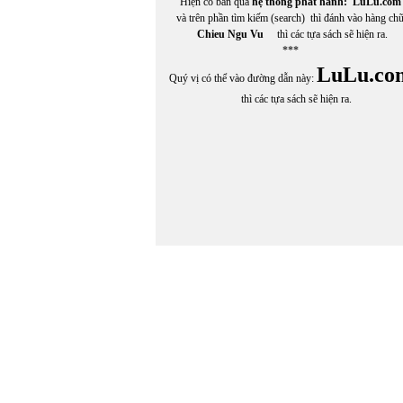
Hiện có bán qua
hệ thống phát hành:
LuLu.com
và trên phần tìm kiếm (search) thì đánh vào hàng ch
Chieu Ngu Vu
thì các tựa sách sẽ hiện ra.
***
LuLu.co
Quý vị có thể vào đường dẫn này:
thì các tựa sách sẽ hiện ra.