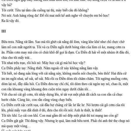
vậy hả?
Tôi cười: Tửu tại tâm cẩu cuồng tại thị, mày biết câu đó không?
Nó nói: Anh háng rộng đa! Để rồi mai mốt kể anh nghe về chuyện em bỏ học!
Ra là vậy đó.
III
Bữa trưa. Nắng rát lắm. Sao mà tôi ghét cái nắng đỏ lòm, vàng khe khé như chỉ chực chờ
làm nổ con mắt người ta. Tôi và cu Điền ngồi dưới bóng râm của lùm cò ke, mang cơm ra
ăn. Phần cơm may mà còn có chút khô để gọi là đạm. Cu Điền đi hái về một nhúm ớt đâu đó,
chia cho tôi mấy trái...
Tôi nhai trệu trạo, rồi hỏi nó: Mày học cái gì mà bỏ học vậy?
Cu Điền phẩy tay: Nắng thiệt. Năm ngoái cữ này không nắng làm vậy.
Tôi biết, nó đang nản lòng với cái nắng này, không muốn nói chuyện, bèn thôi! Hai đứa cứ
im im ngồi nhai, uể oải, uể oải. Mà rồi cu Điền dòm tôi chăm chăm. Tôi ngừng muỗng cơm,
dòm lại nó, đầy dấu hỏi. Cu Điền đưa tay chỉ chỉ, tôi dòm theo cái ngón tay nó, chao ôi, một
con rắn khoang vàng khoang đen cuộn tròn ngay dưới chân tôi…
Vứt cha nó cái gô cơm, tôi nhảy dựng lên, té tát vọt một phát đã cách xa con rắn cả chục
bước chân. Cùng lúc, con rắn cũng vùng chạy biến.
Cu Điền cười sặc cười sụa, cái đầu bự chảng cứ lắc lư lắc lư. Nó lượm cái gô cơm của tôi
lên, phủi mấy vụn đất dính ở đó, đưa cho tôi rồi nói: Anh lẹ thiệt, lẹ thiệt!
Tôi tức khí: Lẹ cái con khỉ. Con mai gầm đó nó đớp một phát thì toi mạng tao còn gì!
Cu Điền gật gật: Thì đúng vậy. Nhưng lẹ quá, làm mất bữa tươi. Phải chi anh thè thẹ chụp nó
mà quay một vòng…