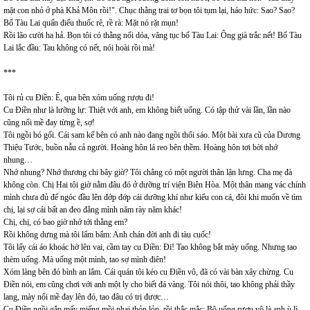
mặt con nhỏ ở phà Khả Môn rồi!". Chục thằng trai tơ bọn tôi tụm lại, háo hức: Sao? Sao?
Bố Tàu Lai quấn điếu thuốc rê, rề rà: Mặt nó rặt mụn!
Rồi lão cười ha hả. Bọn tôi có thằng nổi dóa, văng tục bố Tàu Lai: Ông già trắc nết! Bố Tàu
Lai lắc đầu: Tau không có nết, nói hoài rồi mà!
***
Tôi rủ cu Điền: Ê, qua bên xóm uống rượu đi!
Cu Điền như là lưỡng lự: Thiệt với anh, em không biết uống. Có tập thử vài lần, lần nào
cũng nổi mề đay từng ề, sợ!
Tôi ngồi bó gối. Cái sam kế bên có anh nào đang ngồi thổi sáo. Một bài xưa cũ của Dương
Thiệu Tước, buồn nẫu cả người. Hoàng hôn lá reo bên thềm. Hoàng hôn tơi bời nhớ
nhung…
Nhớ nhung? Nhớ thương chi bây giờ? Tôi chẳng có một người thân lận lưng. Cha mẹ đà
không còn. Chị Hai tôi giờ nằm đâu đó ở dưỡng trí viện Biên Hòa. Một thân mang vác chính
mình chưa đủ để ngóc đầu lên đớp đớp cái dưỡng khí như kiểu con cá, đôi khi muốn về tìm
chị, lại sợ cái bất an đeo đẳng mình năm rày năm khác!
Chị, chị, có bao giờ nhớ tới thằng em?
Rồi không dưng mà tôi lẩm bẩm: Anh chán đời anh đi tàu cuốc!
Tôi lấy cái áo khoác hờ lên vai, cầm tay cu Điền: Đi! Tao không bắt mày uống. Nhưng tao
thèm uống. Mà uống một mình, tao sợ mình điên!
Xóm làng bên đó bình an lắm. Cái quán tôi kéo cu Điền vô, đã có vài bàn xây chừng. Cu
Điền nói, em cũng chơi với anh một ly cho biết đá vàng. Tôi nói thôi, tao không phải thầy
lang, mày nổi mề đay lên đó, tao đâu có trị được…
Cu Điền ngồi gắp mấy miếng mồi nhai thỏn lỏn, rồi thắc mắc: Bộ uống rượu vô là anh ù lì