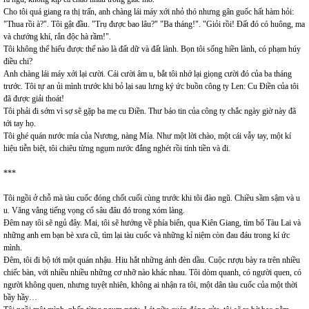
Cho tôi quá giang ra thị trấn, anh chàng lái máy xới nhỏ thó nhưng gân guốc hất hàm hỏi:
"Thua rồi à?". Tôi gật đầu. "Trụ được bao lâu?" "Ba tháng!". "Giỏi rồi! Đất đó có huông, ma
và chướng khí, rắn độc hà rầm!".
Tôi không thể hiểu được thế nào là đất dữ và đất lành. Bọn tôi sống hiền lành, có phạm húy
điều chi?
Anh chàng lái máy xới lại cười. Cái cười âm u, bắt tôi nhớ lại giọng cười đó của ba tháng
trước. Tôi tự an ủi mình trước khi bỏ lại sau lưng ký ức buồn công ty Len: Cu Điền của tôi
đã được giải thoát!
Tôi phải đi sớm vì sợ sẽ gặp ba mẹ cu Điền. Thư báo tin của công ty chắc ngày giờ này đã
tới tay họ.
Tôi ghé quán nước mía của Nương, nàng Mía. Như một lời chào, một cái vẫy tay, một kí
hiệu tiễn biệt, tôi chiêu từng ngụm nước đắng nghét rồi tính tiền và đi.
***
Tôi ngồi ở chỗ mà tàu cuốc đóng chốt cuối cùng trước khi tôi đào ngũ. Chiều sầm sậm và u
u. Văng vẳng tiếng vọng cổ sâu đâu đó trong xóm làng.
Đêm nay tôi sẽ ngủ đây. Mai, tôi sẽ hướng về phía biển, qua Kiên Giang, tìm bố Tàu Lai và
những anh em bạn bè xưa cũ, tìm lại tàu cuốc và những kỉ niệm còn đau đáu trong kí ức
mình.
Đêm, tôi đi bộ tới một quán nhậu. Hiu hắt những ánh đèn dầu. Cuộc rượu bày ra trên nhiều
chiếc bàn, với nhiều nhiều những cơ nhỡ nào khác nhau. Tôi dòm quanh, có người quen, có
người không quen, nhưng tuyệt nhiên, không ai nhận ra tôi, một dân tàu cuốc của một thời
bầy hầy…