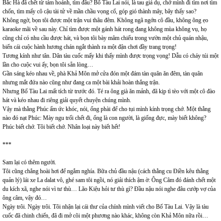
Bắc Hà đã chết từ tám hoánh, tìm đâu? Bố Tàu Lai nói, là tau giả dụ, chớ mình đi tìm nơi tìm
chốn, tìm mấy cô cậu tài tử về mần chầu vọng cổ, góp gió thành mây, bây thấy sao?
Không ngờ, bọn tôi được một trận vui thâu đêm. Không ngã ngớn cô đầu, không õng ẹo
karaoke mãi về sau này. Chỉ tìm được một gánh hát rong đang không mùa không vụ, họ
cũng chỉ có nhu cầu được hát, và bọn tôi bày mâm chiếu trong vườn một chủ quán nhậu,
biến cái cuộc hành hương chán ngắt thành ra một đận chơi đầy trang trọng!
Tương kính như tân. Dân tàu cuốc mấy khi thấy mình được trọng vọng! Dẫu có cháy túi một
lần cho cuộc vui ấy, bọn tôi sẵn lòng…
Gần sáng kéo nhau về, phà Khả Môn mở cửa đón một đám tàn quân ăn đêm, tàn quân
nhưng mắt đứa nào cũng như đang ca một bài khải hoàn thắng trận.
Nhưng Bố Tàu Lai mất tích từ trước đó. Té ra ông già ăn mảnh, đã kịp tì tèo với một cô đào
hát và kéo nhau đi riêng giải quyết chuyện chúng mình.
Vậy mà thằng Phúc ấm ức khóc, nói, ổng phài để cho tụi mình kính trọng chớ. Một thằng
nào đó nạt Phúc: Mày ngu trối chết đi, ổng là con người, là giống đực, mày biết không?
Phúc biết chớ. Tôi biết chớ. Nhân loại này biết hết!
***
Sam lại có thêm người.
Tôi cũng chẳng hoài hơi để ngắm nghía. Bữa chủ đầu nậu (cách thằng cu Điền kêu thằng
quản lý) lái xe La dalat vô, ghé sam tôi ngồi, nó giải thích ậm ờ: Ông Câm đó đánh chết một
du kích xã, nghe nói vì tư thù… Lão Kiệu hỏi tư thù gì? Đầu nậu nói nghe đâu cướp vợ của
ông câm, vậy đó…
Ngày trôi. Ngày trôi. Tôi nhận lại cái thư của chính mình viết cho Bố Tàu Lai. Vậy là tàu
cuốc đã chinh chiến, đã đi mở cõi một phương nào khác, không còn Khả Môn nữa rồi…