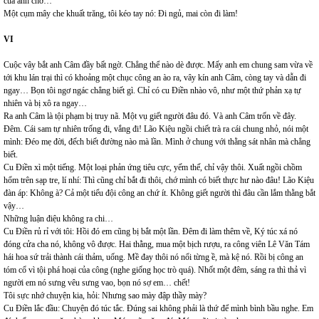
của anh chớ…
Một cụm mây che khuất trăng, tôi kéo tay nó: Đi ngủ, mai còn đi làm!
VI
Cuộc vây bắt anh Câm đầy bất ngờ. Chẳng thể nào dè được. Mấy anh em chung sam vừa về
tới khu lán trại thì có khoảng một chục công an ào ra, vây kín anh Câm, còng tay và dẫn đi
ngay… Bọn tôi ngơ ngác chẳng biết gì. Chỉ có cu Điền nhào vô, như một thứ phản xạ tự
nhiên và bị xô ra ngay…
Ra anh Câm là tội phạm bị truy nã. Một vụ giết người đâu đó. Và anh Câm trốn về đây.
Đêm. Cái sam tự nhiên trống đi, vắng đi! Lão Kiệu ngồi chiết trà ra cái chung nhỏ, nói một
mình: Đéo mẹ đời, đếch biết đường nào mà lần. Mình ở chung với thằng sát nhân mà chẳng
biết.
Cu Điền xì một tiếng. Một loại phản ứng tiêu cực, yếm thế, chỉ vậy thôi. Xuất ngồi chồm
hổm trên sạp tre, lí nhí: Thì cũng chỉ bắt đi thôi, chớ mình có biết thực hư nào đâu! Lão Kiệu
đàn áp: Không à? Cả một tiểu đội công an chứ ít. Không giết người thì đâu cần lắm thằng bắt
vậy…
Những luận điệu không ra chi…
Cu Điền rủ rỉ với tôi: Hồi đó em cũng bị bắt một lần. Đêm đi làm thêm về, Ký túc xá nó
đóng cửa cha nó, không vô được. Hai thằng, mua một bịch rượu, ra công viên Lê Văn Tám
hái hoa sứ trải thành cái thảm, uống. Mề đay thôi nó nổi từng ề, mà kệ nó. Rồi bị công an
tóm cổ vì tội phá hoại của công (nghe giống học trò quá). Nhốt một đêm, sáng ra thì thả vì
người em nó sưng vêu sưng vao, bọn nó sợ em… chết!
Tôi sực nhớ chuyện kia, hỏi: Nhưng sao mày đập thầy mày?
Cu Điền lắc đầu: Chuyện đó túc tắc. Đúng sai không phải là thứ để mình bình bầu nghe. Em