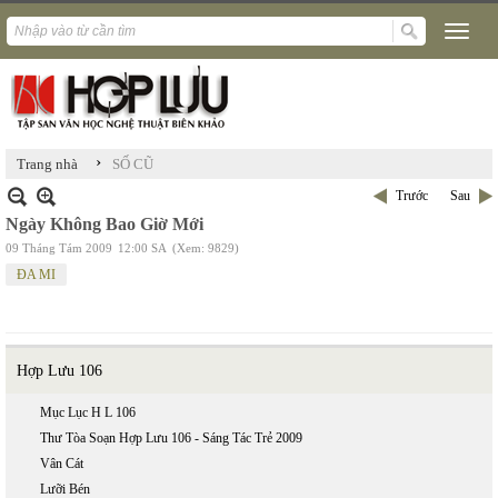
›
Trang nhà
SỐ CŨ
Trước
Sau
Ngày Không Bao Giờ Mới
09 Tháng Tám 2009
12:00 SA
(Xem: 9829)
ĐA MI
Hợp Lưu 106
Mục Lục H L 106
Thư Tòa Soạn Hợp Lưu 106 - Sáng Tác Trẻ 2009
Vân Cát
Lưỡi Bén