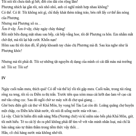
Tôi nói tôi chưa tính gì hết, đời còn dài còn rộng lắm!
Phượng nhích lại gần tôi, nói nhỏ nhỏ, anh có nghĩ mình hợp nhau không?
Có thể. Có lẽ. Tôi không nói gì, chỉ thấy khát thèm trâng tráo, bèn riết lấy cơ thể ấm nóng
của Phượng.
Nhưng mà Phượng xô ra…
Ấm ớ vậy. Ấm ớ vậy, chày ngày chày tháng!
Rồi một bữa đụng mặt nhau sau bếp, cái bếp vắng hoe, tôi đè Phượng ra hôn. Em nhắm mắt
chờ đợi, mà tôi lại bật cười. Khốn nạn!
Hôm sau thì tôi dọn đồ, lễ phép khoanh tay chào chị Phương mà đi. Sau kia nghe như là
Phượng khóc!
Nhưng mà tôi phải đi. Tôi sợ những tật nguyền dị dạng của mình có cái đất màu mà trưởng
nở. Tôi sợ. Tôi sợ!
IV
Ngày cuối tuần mưa, thích quá! Có dễ vài thế kỷ rồi tôi gặp mưa. Cuối tuần, trong túi rủng
rẻng xu teng, tôi rủ cu Điền ra thị trấn. Trước tiên qua xóm mua cái lưỡi dao lam về cạo cái
mớ râu cứng cọc. Sau đó ngồi chờ xe máy xới đi chợ quá giang…
Ghé bưu điện gửi cái thư về Khả Môn, hy vọng bố Tàu Lai còn đó. Loăng quăng chợ huyện
một chặp, cu Điền kêu khát nước, tôi nói đi uống nước mía với tao…
Là vậy. Chút bí hiểm đôi mắt nàng Mía (Nương chứ) và kỉ niệm nào bến phà Khả Môn, giờ,
tôi mới hiểu. Té ra cái lý do ra phố không phải để tìm về với văn minh nhân loại, mà chỉ là
bản năng nào tự thăm thẳm trong tiềm thức vậy thôi…
Hẳn, cô chủ hàng nước mía không nhớ tôi.