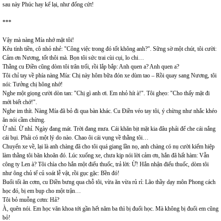
sau này Phúc hay kể lại, như đống cứt!
***
Vậy mà nàng Mía nhớ mặt tôi!
Kêu tính tiền, cô nhỏ nhẻ: "Công việc trong đó tốt không anh?". Sững sờ một chút, tôi cười:
Cảm ơn Nương, tốt thôi mà. Bọn tôi sức trai cùi cụi, lo chi…
Thằng cu Điền cũng dòm tôi trân trối, rồi lắp bắp: Anh quen a? Anh quen a?
Tôi chỉ tay về phía nàng Mía: Chị này hôm bữa đón xe dùm tao – Rồi quay sang Nương, tôi
nói: Tưởng chị hông nhớ!
Nghe một giọng cười dòn tan: "Chị gì anh ơi. Em nhỏ hít à!". Tôi ghẹo: "Cho thấy mặt đi
mới biết chớ!".
Nghe im thít. Nàng Mía đã bỏ đi qua bàn khác. Cu Điền véo tay tôi, ý chừng như nhắc khéo
ăn nói cầm chừng.
Ừ nhỉ. Ừ nhỉ. Ngày đang mát. Trời đang mưa. Cái khăn bịt mặt kia đâu phải để che cái nắng
cái bụi. Phải có một lý do nào. Chao ôi cái vụng về thằng tôi…
Chuyến xe về, lại là anh chàng đã cho tôi quá giang lần nọ, anh chàng có nụ cười kiếm hiệp
làm thằng tôi băn khoăn đó. Lúc xuống xe, chưa kịp nói lời cảm ơn, hắn đã hất hàm: Vẫn
công ty Len à? Tôi chìa cho hắn một điếu thuốc, trả lời: Ừ! Hắn nhận điếu thuốc, dòm tôi
như ông chủ tế củ soát lễ vật, rồi gục gặc: Bền đó!
Buổi tối ăn cơm, cu Điền bưng qua chỗ tôi, vừa ăn vừa rủ rỉ: Lão thầy dạy môn Phong cách
học đó, bị em bụp cho một trận…
Tôi bỏ muỗng cơm: Hả?
À, quên nói. Em học văn khoa tới gần hết năm ba thì bị đuổi học. Mà không bị đuổi em cũng
bỏ!