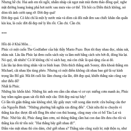
Nhưng hề chi. Hai anh em tôi ngồi, nhấm nháp cái ngọt mát mùi thơm thảo đồng quê, nghe
mặt đường loang loáng phả hơi nước sau mưa vào cơ thể. Tôi hỏi cu Điền thích không, nó
dòm tôi ánh cười rạng rỡ: Đời đẹp quá!
Đời đẹp quá. Có khi chỉ là một ly nước mía và dòm cái đôi mắt đen sau chiếc khăn rằn quấn
kín kia, là cuộc đời đã đẹp mê ly lên rồi. Cần chi. Cần chi.
***
Hồi đó ở Khả Môn…
Phúc có một cuốn The Godfather của bậc thầy Mario Puzo. Bọn tôi thay nhau đọc, nhàu nát,
nhàu nát. Lâu lâu Phúc lại đem cuốn sách này ra làm mới bằng cách xén bớt đi, đóng bìa lại.
Nó quý, tất nhiên! Có lẽ không chỉ vì sách hay, mà còn chắc là quà tặng của ai đó.
Lâu lâu lại đem từng nhân vật ra bình loạn. Đứa thích thằng anh Sonny, đứa khoái thằng em
Michael, cãi nhau lộn tùng phèo. Nhưng có một điểm không cãi nhau bao giờ là sự kính
trọng lão Bố già. Mà lời cuối lúc lâm chung của lão, đời đẹp quá, khiến thằng nào cũng say
như điếu đổ!
Nhất là Phúc.
Những lúc khốn khó. Những lúc anh em cắm cẳn nhau vì cơ cực miếng cơm manh áo, Phúc
hay trầm ngâm quan sát rồi thốt một câu: Đời đẹp mà tụi bây!
Có lần tôi giận thằng nào không nhớ, lấy giấy mực viết xong dán trước cửa buồng câu thơ
của Nguyễn Bính: "Những phường bất nghĩa xin đừng đến". Chút nữa thì to chuyện vì
thằng kia đọc được đã nổi lồng lên như con thú hoang, cũng may còn có bố Tàu Lai và
Phúc. Nhớ lúc đó, Phúc đang làm cơm, nó thủng thẳng cầm hai con dao lên đưa cho tôi và
thằng kia rồi từ tốn nói: "Hai thằng bây giết nhau đi!".
Đấm vào mặt nhau thì còn dám, chứ giết nhau a? Thằng nào cũng xuội lơ, mặt thộn ra, như