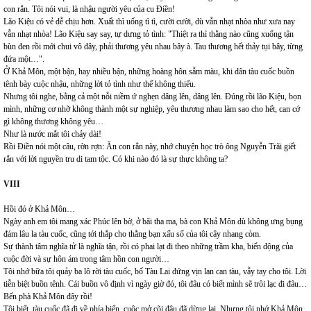
con rắn. Tôi nói vui, là nhậu người yêu của cu Điền!
Lão Kiệu có vẻ dễ chịu hơn. Xuất thì uống tì tì, cười cười, dù vẫn nhạt nhòa như xưa nay
vẫn nhạt nhòa! Lão Kiệu say say, tự dưng tỏ tình: "Thiệt ra thì thằng nào cũng xuống tận
bùn đen rồi mới chui vô đây, phải thương yêu nhau bây à. Tau thương hết thảy tụi bây, từng
đứa một…".
Ở Khả Môn, một bận, hay nhiều bận, những hoàng hôn sẫm màu, khi dân tàu cuốc buồn
tênh bày cuộc nhậu, những lời tỏ tình như thế không thiếu.
Nhưng tôi nghe, bằng cả một nỗi niềm ứ nghẹn dâng lên, dâng lên. Đúng rồi lão Kiệu, bọn
mình, những cơ nhỡ không thành một sự nghiệp, yêu thương nhau làm sao cho hết, can cớ
gì không thương không yêu…
Như là nước mắt tôi chảy dài!
Rồi Điền nói một câu, rờn rợn: Ăn con rắn này, nhớ chuyện học trò ông Nguyễn Trãi giết
rắn với lời nguyền tru di tam tộc. Có khi nào đó là sự thực không ta?
VIII
Hồi đó ở Khả Môn…
Ngày anh em tôi mang xác Phúc lên bờ, ở bãi tha ma, bà con Khả Môn dù không ưng bụng
đám lâu la tàu cuốc, cũng tới thắp cho thằng bạn xấu số của tôi cây nhang còm.
Sự thành tâm nghĩa tử là nghĩa tận, rồi có phai lạt đi theo những trầm kha, biến động của
cuộc đời và sự hôn ám trong tâm hồn con người…
Tôi nhớ bữa tôi quảy ba lô rời tàu cuốc, bố Tàu Lai đứng vịn lan can tàu, vẫy tay cho tôi. Lời
tiễn biệt buồn tênh. Cái buồn vô định vì ngày giờ đó, tôi đâu có biết mình sẽ trôi lạc đi đâu…
Bến phà Khả Môn đây rồi!
Tôi biết, tàu cuốc đã đi về phía biển, cuộc mở cõi đâu đã dừng lại. Nhưng tôi nhớ Khả Môn.