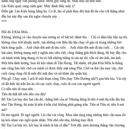
đánh ổng ngay văn phòng khoa. Mém gãy răng đó. Máu mũi xịt tùm lum…
Lão Kiệu quay sang cảnh giác: Mày đánh thầy mày à?
Điền gật. Lão Kiệu húng hắng ho. Có lẽ, lão sẽ phải thay đổi thái độ du côn với thằng nhóc
đầu bự này đây sau khi nghe chuyện này…
***
Hồi đó ở Khả Môn…
Không, không có câu chuyện nào tương tự về bắt bớ, đánh lộn… Chỉ có đám bầy hầy tụi tôi,
không chọc trời khuấy nước, mà những cơn điên lâu lâu chạy về gào rú trong những bức
bách túng quẫn… Anh chán đời anh đi tàu cuốc… Anh chán đời anh đi tàu cuốc… Cái câu
hát xàm, không mang một ý nghĩa nào siêu việt, cũng chẳng giải thích đúng, đủ hay đầy cho
cái hành trình lang thang cù bơ cù bất những thằng tù mù tụi tôi, vẫn cứ ám ảnh, ám ảnh…
Một bữa lãnh lương, bọn tôi kéo nhau đi Tân Hưng. Tất nhiên, tới phà Khả Môn là thằng
nào cũng háo hức chờ coi mình có được thấy mặt nàng Phà. Chờ và đợi cầu may vậy, chứ
cuối cùng cũng chỉ là một đôi mắt đen và cái khăn rằn quấn kín.
Phà gỗ. Chạy máy. Ì ạch lê một đoạn sông Tiền (hay Tiền Đường nhỉ?) qua bên kia. Vài cây
số đã thấy thị trấn ầm ào sôi sục cuộc chạy, cuộc đi con con người người…
Có tiền nên đi mua tiên…
Tiên đà thất tiết nên tiền còn đây!
Bố Tàu Lai hay đọc hai câu đó, chẳng biết của ai! Nhưng đúng là tiên ở một thị trấn đìu hiu
như Tân Hưng, thì toàn là tiên ở trần chứ không phải giáng trần. Tiên ơi Tiên ơi, tiên ở nơi
mô?
Đi tìm người. Đi ngó người. Lội chợ vài vòng. Mua sắm tùng tơng những thức cần mua rồi
lại kéo nhau vào ngồi quán nhậu. Nhi nhô nhi nha, không mục đích.
Bố Tàu Lai bày trò, hỏi hay là mình đi hát cô đầu? Trời đất, món thượng thặng văn chương