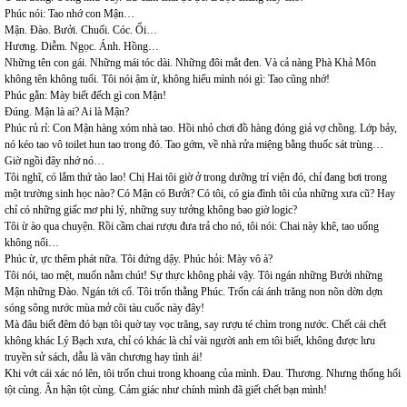
Phúc nói: Tao nhớ con Mận…
Mận. Đào. Bưởi. Chuối. Cóc. Ổi…
Hương. Diễm. Ngọc. Ánh. Hồng…
Những tên con gái. Những mái tóc dài. Những đôi mắt đen. Và cả nàng Phà Khả Môn
không tên không tuổi. Tôi nói ậm ừ, không hiểu mình nói gì: Tao cũng nhớ!
Phúc gằn: Mày biết đếch gì con Mận!
Đúng. Mận là ai? Ai là Mận?
Phúc rủ rỉ: Con Mận hàng xóm nhà tao. Hồi nhỏ chơi đồ hàng đóng giả vợ chồng. Lớp bảy,
nó kéo tao vô toilet hun tao trong đó. Tao gớm, về nhà rửa miệng bằng thuốc sát trùng…
Giờ ngồi đây nhớ nó…
Tôi nghĩ, có lắm thứ tào lao! Chị Hai tôi giờ ở trong dưỡng trí viện đó, chỉ đang bơi trong
một trường sinh học nào? Có Mận có Bưởi? Có tôi, có gia đình tôi của những xưa cũ? Hay
chỉ có những giấc mơ phi lý, những suy tưởng không bao giờ logic?
Tôi ừ ào qua chuyện. Rồi cầm chai rượu đưa trả cho nó, tôi nói: Chai này khê, tao uống
không nổi…
Phúc ừ, ực thêm phát nữa. Tôi đứng dậy. Phúc hỏi: Mày vô à?
Tôi nói, tao mệt, muốn nằm chút! Sự thực không phải vậy. Tôi ngán những Bưởi những
Mận những Đào. Ngán tới cổ. Tôi trốn thằng Phúc. Trốn cái ánh trăng non nõn dờn dợn
sóng sông nước mùa mở cõi tàu cuốc này đây!
Mà đâu biết đêm đó bạn tôi quờ tay vọc trăng, say rượu té chìm trong nước. Chết cái chết
không khác Lý Bạch xưa, chỉ có khác là chỉ vài người anh em tôi biết, không được lưu
truyền sử sách, dẫu là văn chương hay tình ái!
Khi vớt cái xác nó lên, tôi trốn chui trong khoang của mình. Đau. Thương. Nhưng thống hối
tột cùng. Ân hận tột cùng. Cảm giác như chính mình đã giết chết bạn mình!