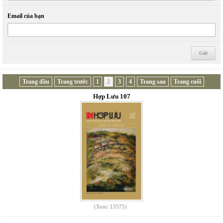
Email của bạn
Trang đầu
Trang trước
1
2
3
4
Trang sau
Trang cuối
Hợp Lưu 107
(Xem: 13575)