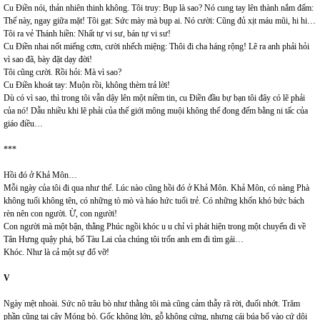
Cu Điền nói, thản nhiên thinh không. Tôi truy: Bụp là sao? Nó cung tay lên thành nắm đấm:
Thế này, ngay giữa mặt! Tôi gạt: Sức mày mà bụp ai. Nó cười: Cũng đủ xịt máu mũi, hi hi…
Tôi ra vẻ Thánh hiền: Nhất tự vi sư, bán tự vi sư!
Cu Điền nhai nốt miếng cơm, cười nhếch miệng: Thôi đi cha háng rộng! Lẽ ra anh phải hỏi
vì sao đã, bày đặt dạy đời!
Tôi cũng cười. Rồi hỏi: Mà vì sao?
Cu Điền khoát tay: Muộn rồi, không thèm trả lời!
Dù có vì sao, thì trong tôi vẫn dậy lên một niềm tin, cu Điền đầu bự bạn tôi đây có lẽ phải
của nó! Dẫu nhiều khi lẽ phải của thế giới mông muội không thể đong đếm bằng ni tấc của
giáo điều…
***
Hồi đó ở Khả Môn…
Mỗi ngày của tôi đi qua như thế. Lúc nào cũng hồi đó ở Khả Môn. Khả Môn, có nàng Phà
không tuổi không tên, có những tò mò và háo hức tuổi trẻ. Có những khốn khó bức bách
rèn nên con người. Ừ, con người!
Con người mà một bận, thằng Phúc ngồi khóc u u chỉ vì phát hiện trong một chuyến đi về
Tân Hưng quậy phá, bố Tàu Lai của chúng tôi trốn anh em đi tìm gái…
Khóc. Như là cả một sự đổ vỡ!
V
Ngày mệt nhoài. Sức nô trâu bò như thằng tôi mà cũng cảm thẫy rã rời, đuối nhớt. Trăm
phần cũng tại cây Móng bò. Gốc không lớn, gỗ không cứng, nhưng cái búa bổ vào cứ dội