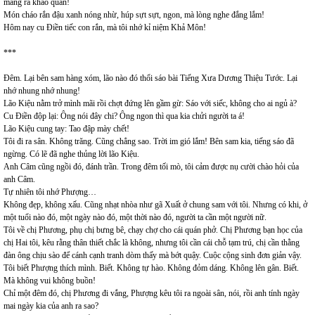
mang ra khao quân!
Món cháo rắn đậu xanh nóng nhừ, húp sựt sựt, ngon, mà lòng nghe đắng lắm!
Hôm nay cu Điền tiếc con rắn, mà tôi nhớ kỉ niệm Khả Môn!
***
Đêm. Lại bên sam hàng xóm, lão nào đó thổi sáo bài Tiếng Xưa Dương Thiệu Tước. Lại
nhớ nhung nhớ nhung!
Lão Kiệu nằm trở mình mãi rồi chợt đứng lên gầm gừ: Sáo với siếc, không cho ai ngủ à?
Cu Điền độp lại: Ông nói đây chi? Ông ngon thì qua kia chửi người ta á!
Lão Kiệu cung tay: Tao đập mày chết!
Tôi đi ra sân. Không trăng. Cũng chẳng sao. Trời im gió lắm! Bên sam kia, tiếng sáo đã
ngừng. Có lẽ đã nghe thủng lời lão Kiệu.
Anh Câm cũng ngồi đó, đánh trần. Trong đêm tối mò, tôi cảm được nụ cười chào hỏi của
anh Câm.
Tự nhiên tôi nhớ Phượng…
Không đẹp, không xấu. Cũng nhạt nhòa như gã Xuất ở chung sam với tôi. Nhưng có khi, ở
một tuổi nào đó, một ngày nào đó, một thời nào đó, người ta cần một người nữ.
Tôi về chị Phương, phụ chị bưng bê, chạy chợ cho cái quán phở. Chị Phương bạn học của
chị Hai tôi, kêu rằng thân thiết chắc là không, nhưng tôi cần cái chỗ tạm trú, chị cần thằng
đàn ông chịu sào để cánh cạnh tranh dòm thấy mà bớt quậy. Cuộc cộng sinh đơn giản vậy.
Tôi biết Phượng thích mình. Biết. Không tự hào. Không đỏm dáng. Không lên gân. Biết.
Mà không vui không buồn!
Chỉ một đêm đó, chị Phương đi vắng, Phượng kêu tôi ra ngoài sân, nói, rồi anh tính ngày
mai ngày kia của anh ra sao?