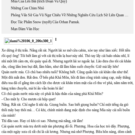
Mùa Cua Lên Bãi (trích Đoạn Vu Quy)
Những Con Chim Nhỏ
Phỏng Vấn Sử Gia Vũ Ngự Chiêu Về Những Nghiên Cứu Lịch Sử Liên Quan Đến Hồ Chí Minh
Đọc Tác Phẩm Snow (tuyết) Của Orhan Pamuk.
Mạn Đàm Văn Học
I
Xe dừng ở thị trấn. Nắng rất rát. Người lái xe mở cửa cabin, xòe tay như làm xiếc: Hết tiền
rồi quý ông! Tôi biết làm gì với cái thị trấn lạ huơ này nhỉ. Thò tay lấy cái balo nhàu nhĩ, lí
nhí một lời cảm ơn, tôi quày quả đi. Nhưng người lái xe ngoắc lại. Lão đưa cho tôi cái khăn
rằn, cũng lấm lem bụi đất, lầm bầm, như đã lầm bầm suốt chuyến: Giữ mà lấy hên!
Quán nước mía. Cô chủ bao nhiêu tuổi? Không biết. Cũng quấn kín cái khăn rằn như thế.
Một đôi mắt đen. Rất đen. Ở bến phà Khả Môn, hồi đi làm công trình xáng cạp, mấy thằng
điêu toa đã cố gắng tìm cách lột cho được cái khăn trùm mặt của cô thu vé phà, năm năm trời,
hàng trăm chuyến, mà bí ẩn vẫn hoàn bí ẩn!
Cô chủ quán nước mía này có phải là hậu thân của nàng phà Khả Môn?
- Cho một ly. Cho mượn cái hộp quẹt!
Nắng. Rất rát. Chỉ nghe lí nhí dạ. Giọng buồn. Sao biết giọng buồn? Chỉ một tiếng dạ gió
thổi mây bay thôi mà… Có khi, chính mình đang mặc định cho nàng Mía này cái nỗi buồn
của mình!
Thì đâu sao. Hay có khi có sao. Nhưng mà nắng, rát lắm!
Cái quán nước mía trụ dưới một tàn phượng đỏ ối. Phượng. Hoa của học trò đây. Phượng,
của một ngày xưa cũ rất chi là cải lương. Nhưng mà nhớ Phượng. Bữa hôn nàng, dòm cảnh