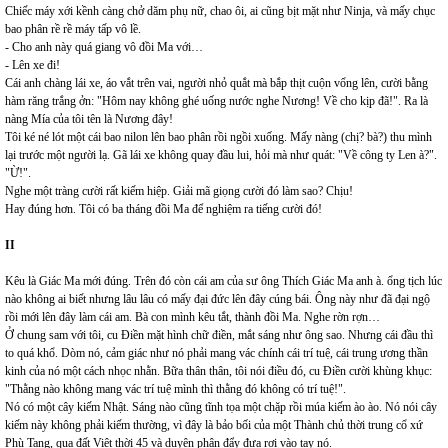
Chiếc máy xới kềnh càng chở dăm phụ nữ, chao ôi, ai cũng bịt mặt như Ninja, và mấy chục
bao phân rề rề máy tấp vô lề.
- Cho anh này quá giang vô đồi Ma với…
- Lên xe đi!
Cái anh chàng lái xe, áo vắt trên vai, người nhỏ quắt mà bắp thịt cuộn vổng lên, cười bằng
hàm răng trắng ởn: "Hôm nay không ghé uống nước nghe Nương! Về cho kịp đã!". Ra là
nàng Mía của tôi tên là Nương đây!
Tôi ké né lót một cái bao nilon lên bao phân rồi ngồi xuống. Mấy nàng (chị? bà?) thu mình
lại trước một người lạ. Gã lái xe không quay đầu lui, hỏi mà như quát: "Về công ty Len à?".
"Ừ!".
Nghe một tràng cười rất kiếm hiệp. Giải mã giọng cười đó làm sao? Chịu!
Hay đúng hơn. Tôi có ba tháng đồi Ma để nghiệm ra tiếng cười đó!
II
Kêu là Giác Ma mới đúng. Trên đó còn cái am của sư ông Thích Giác Ma anh à. ổng tịch lúc
nào không ai biết nhưng lâu lâu có mấy đại đức lên đây cúng bái. Ông này như đã đại ngộ
rồi mới lên đây làm cái am. Bà con mình kêu tắt, thành đồi Ma. Nghe rờn rợn…
Ở chung sam với tôi, cu Điền mặt hình chữ điền, mắt sáng như ông sao. Nhưng cái đầu thì
to quá khổ. Dòm nó, cảm giác như nó phải mang vác chính cái trí tuệ, cái trung ương thần
kinh của nó một cách nhọc nhằn. Bữa thân thân, tôi nói điều đó, cu Điền cười khùng khục:
"Thằng nào không mang vác trí tuệ mình thì thằng đó không có trí tuệ!".
Nó có một cây kiếm Nhật. Sáng nào cũng tĩnh tọa một chặp rồi múa kiếm ào ào. Nó nói cây
kiếm này không phải kiếm thường, vì đây là bảo bối của một Thành chủ thời trung cổ xứ
Phù Tang, qua đất Việt thời 45 và duyên phận đẩy đưa rơi vào tay nó.