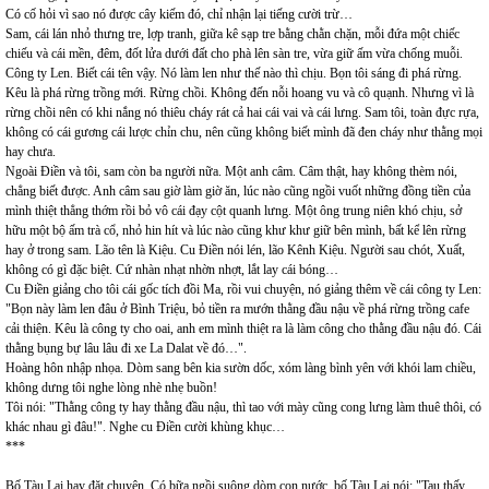
Có cố hỏi vì sao nó được cây kiếm đó, chỉ nhận lại tiếng cười trừ…
Sam, cái lán nhỏ thưng tre, lợp tranh, giữa kê sạp tre bằng chằn chặn, mỗi đứa một chiếc
chiếu và cái mền, đêm, đốt lửa dưới đất cho phà lên sàn tre, vừa giữ ấm vừa chống muỗi.
Công ty Len. Biết cái tên vậy. Nó làm len như thế nào thì chịu. Bọn tôi sáng đi phá rừng.
Kêu là phá rừng trồng mới. Rừng chồi. Không đến nỗi hoang vu và cô quạnh. Nhưng vì là
rừng chồi nên có khi nắng nó thiêu cháy rát cả hai cái vai và cái lưng. Sam tôi, toàn đực rựa,
không có cái gương cái lược chỉn chu, nên cũng không biết mình đã đen cháy như thằng mọi
hay chưa.
Ngoài Điền và tôi, sam còn ba người nữa. Một anh câm. Câm thật, hay không thèm nói,
chẳng biết được. Anh câm sau giờ làm giờ ăn, lúc nào cũng ngồi vuốt những đồng tiền của
mình thiệt thẳng thớm rồi bỏ vô cái đạy cột quanh lưng. Một ông trung niên khó chịu, sở
hữu một bộ ấm trà cổ, nhỏ hin hít và lúc nào cũng khư khư giữ bên mình, bất kể lên rừng
hay ở trong sam. Lão tên là Kiệu. Cu Điền nói lén, lão Kênh Kiệu. Người sau chót, Xuất,
không có gì đặc biệt. Cứ nhàn nhạt nhờn nhợt, lắt lay cái bóng…
Cu Điền giảng cho tôi cái gốc tích đồi Ma, rồi vui chuyện, nó giảng thêm về cái công ty Len:
"Bọn này làm len đâu ở Bình Triệu, bỏ tiền ra mướn thằng đầu nậu về phá rừng trồng cafe
cải thiện. Kêu là công ty cho oai, anh em mình thiệt ra là làm công cho thằng đầu nậu đó. Cái
thằng bụng bự lâu lâu đi xe La Dalat về đó…".
Hoàng hôn nhập nhọa. Dòm sang bên kia sườn dốc, xóm làng bình yên với khói lam chiều,
không dưng tôi nghe lòng nhè nhẹ buồn!
Tôi nói: "Thằng công ty hay thằng đầu nậu, thì tao với mày cũng cong lưng làm thuê thôi, có
khác nhau gì đâu!". Nghe cu Điền cười khùng khục…
***
Bố Tàu Lai hay đặt chuyện. Có bữa ngồi suông dòm con nước, bố Tàu Lai nói: "Tau thấy