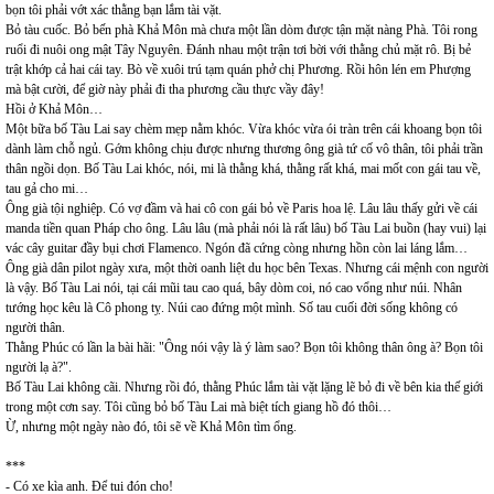
bọn tôi phải vớt xác thằng bạn lắm tài vặt.
Bỏ tàu cuốc. Bỏ bến phà Khả Môn mà chưa một lần dòm được tận mặt nàng Phà. Tôi rong
ruổi đi nuôi ong mật Tây Nguyên. Đánh nhau một trận tơi bời với thằng chủ mặt rô. Bị bẻ
trật khớp cả hai cái tay. Bò về xuôi trú tạm quán phở chị Phương. Rồi hôn lén em Phượng
mà bật cười, để giờ này phải đi tha phương cầu thực vầy đây!
Hồi ở Khả Môn…
Một bữa bố Tàu Lai say chèm mẹp nằm khóc. Vừa khóc vừa ói tràn trên cái khoang bọn tôi
dành làm chỗ ngủ. Gớm không chịu được nhưng thương ông già tứ cố vô thân, tôi phải trần
thân ngồi dọn. Bố Tàu Lai khóc, nói, mi là thằng khá, thằng rất khá, mai mốt con gái tau về,
tau gả cho mi…
Ông già tội nghiệp. Có vợ đầm và hai cô con gái bỏ về Paris hoa lệ. Lâu lâu thấy gửi về cái
manda tiền quan Pháp cho ông. Lâu lâu (mà phải nói là rất lâu) bố Tàu Lai buồn (hay vui) lại
vác cây guitar đầy bụi chơi Flamenco. Ngón đã cứng còng nhưng hồn còn lai láng lắm…
Ông già dân pilot ngày xưa, một thời oanh liệt du học bên Texas. Nhưng cái mệnh con người
là vậy. Bố Tàu Lai nói, tại cái mũi tau cao quá, bây dòm coi, nó cao vổng như núi. Nhân
tướng học kêu là Cô phong tỵ. Núi cao đứng một mình. Số tau cuối đời sống không có
người thân.
Thằng Phúc có lần la bài hãi: "Ông nói vậy là ý làm sao? Bọn tôi không thân ông à? Bọn tôi
người lạ à?".
Bố Tàu Lai không cãi. Nhưng rồi đó, thằng Phúc lắm tài vặt lặng lẽ bỏ đi về bên kia thế giới
trong một cơn say. Tôi cũng bỏ bố Tàu Lai mà biệt tích giang hồ đó thôi…
Ừ, nhưng một ngày nào đó, tôi sẽ về Khả Môn tìm ổng.
***
- Có xe kìa anh. Để tui đón cho!