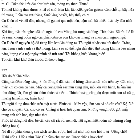
ra. Cu Điền thè lưỡi dài như lưỡi rắn, thõng tay than: Thua!
Tôi nói không thua được. Phải cố chớ. Bên kia, lão Kiệu gườm gườm: Còn chỗ tụi bây nữa
thì xong. Phần tao với thằng Xuất láng hơ rồi, bây thấy chưa…
Cu Điền có vẻ nổi đóa, nhưng tôi gạt nó qua một bên, bặm môi băm hết nhát này đến nhát
khác…
Khi ông mặt trời nghẹo đầu đi ngủ, thì em Móng bò rụng cái đùng. Thở phào. Rã rời. Lê lết
về sam, không buồn ngó cái phần cơm có con khô dai nhằng và chén canh nguội ngắt.
Cu Điền để nguyên bộ đồ rừng lấm lem lăn đùng ra. Tôi ngồi ở bậc cửa hút thuốc. Trăng
lên. Tròn vành vạnh và thơ mộng. Làm sao có thể nghĩ đến điều thơ mộng khi mà bao nhiêu
năng lượng của một ngày mình đã trút cạn? Tôi không biết, không biết!
Tôi cầm khư khư điếu thuốc, đi theo trăng…
***
Hồi đó ở Khả Môn…
Cũng cái đêm trăng sáng. Phúc đứng ở đầu tàu, hờ hững cầm cái cần câu trên tay. Câu chơi,
mấy khi có con cá nào. Mấy cái xáng thổi sặc mùi xăng dầu, mỗi khi vận hành, lại ầm ầm
như động đất, làm gì còn chim chóc cá kiếc… Thỉnh thoảng cũng dụ được một con cá trắng,
nhưng là hiếm hoi, hiếm hoi!
Tôi ngồi đung đưa chân trên mặt nước. Phúc cáu: Mày vậy, làm sao cá nó cắn câu? Kệ. Nói
cho có chuyện. Cãi cho có sự. Chẳng ai hoài hơi quan tâm. Những vòng nước gợn mẩy
trăng anh ánh bạc, đẹp như thơ.
Phúc tự dưng nổi đóa, bẻ cần câu cái rắc rồi ném đi. Tôi ngạc nhiên dòm nó, nhưng cũng
chẳng hỏi gì!
Nó đi vô phía khoang sau xách ra chai rượu, hỏi mà như một câu hỏi tu từ: Uống chớ!
Ừ thì uống. Uống như Tây. Cứ cầm chai ực ực. Được chăng hay chớ!