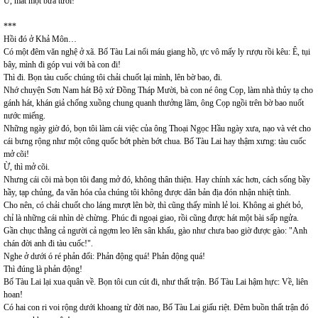
Ừ, mất một bữa tươi!
***
Hồi đó ở Khả Môn…
Có một đêm văn nghệ ở xã. Bố Tàu Lai nổi máu giang hồ, ực vô mấy ly rượu rồi kêu: Ê, tụi
bây, mình đi góp vui với bà con đi!
Thì đi. Bọn tàu cuốc chúng tôi chải chuốt lại mình, lên bờ bao, đi.
Nhớ chuyện Sơn Nam hát Bộ xứ Đồng Tháp Mười, bà con né ông Cọp, làm nhà thủy tạ cho
gánh hát, khán giả chống xuồng chung quanh thưởng lãm, ông Cọp ngồi trên bờ bao nuốt
nước miếng.
Những ngày giờ đó, bọn tôi làm cái việc của ông Thoại Ngọc Hầu ngày xưa, nạo và vét cho
cái bưng rộng như một công quốc bớt phèn bớt chua. Bố Tàu Lai hay thậm xưng: tàu cuốc
mở cõi!
Ừ, thì mở cõi.
Nhưng cái cõi mà bọn tôi đang mở đó, không thân thiện. Hay chính xác hơn, cách sống bầy
hầy, tạp chủng, đa văn hóa của chúng tôi không được dân bản địa đón nhận nhiệt tình.
Cho nên, có chải chuốt cho láng mượt lên bờ, thì cũng thấy mình lẻ loi. Không ai ghét bỏ,
chỉ là những cái nhìn dè chừng. Phúc đi ngoại giao, rồi cũng được hát một bài sấp ngửa.
Gần chục thằng cả người cả ngợm leo lên sân khấu, gào như chưa bao giờ được gào: "Anh
chán đời anh đi tàu cuốc!".
Nghe ở dưới ó ré phản đối: Phản động quá! Phản động quá!
Thì đúng là phản động!
Bố Tàu Lai lại xua quân về. Bọn tôi cun cút đi, như thất trận. Bố Tàu Lai hậm hực: Về, liên
hoan!
Có hai con ri voi rộng dưới khoang từ đời nao, Bố Tàu Lai giấu riệt. Đêm buồn thất trận đó