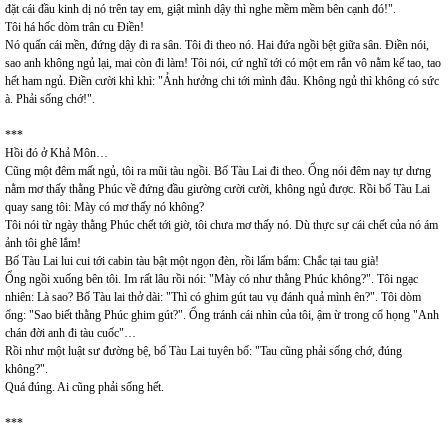
đặt cái đầu kinh dị nó trên tay em, giật mình dậy thì nghe mềm mềm bên cạnh đó!".
Tôi há hốc dòm trân cu Điền!
Nó quấn cái mền, đứng dậy đi ra sân. Tôi đi theo nó. Hai đứa ngồi bệt giữa sân. Điền nói,
sao anh không ngủ lại, mai còn đi làm! Tôi nói, cứ nghĩ tới có một em rắn vô nằm kế tao, tao
hết ham ngủ. Điền cười khì khì: "Ảnh hưởng chi tới mình đâu. Không ngủ thì không có sức
à. Phải sống chớ!".
***
Hồi đó ở Khả Môn…
Cũng một đêm mất ngủ, tôi ra mũi tàu ngồi. Bố Tàu Lai đi theo. Ổng nói đêm nay tự dưng
nằm mơ thấy thằng Phúc về đứng đầu giường cười cười, không ngủ được. Rồi bố Tàu Lai
quay sang tôi: Mày có mơ thấy nó không?
Tôi nói từ ngày thằng Phúc chết tới giờ, tôi chưa mơ thấy nó. Dù thực sự cái chết của nó ám
ảnh tôi ghê lắm!
Bố Tàu Lai lui cui tới cabin tàu bật một ngọn đèn, rồi lẩm bẩm: Chắc tại tau già!
Ổng ngồi xuống bên tôi. Im rất lâu rồi nói: "Mày có như thằng Phúc không?". Tôi ngạc
nhiên: Là sao? Bố Tàu lai thở dài: "Thì có ghim gút tau vụ đánh quả mình ên?". Tôi dòm
ổng: "Sao biết thằng Phúc ghim gút?". Ổng tránh cái nhìn của tôi, ậm ừ trong cổ họng "Anh
chán đời anh đi tàu cuốc"…
Rồi như một luật sư đường bệ, bố Tàu Lai tuyên bố: "Tau cũng phải sống chớ, đúng
không?".
Quá đúng. Ai cũng phải sống hết.
***