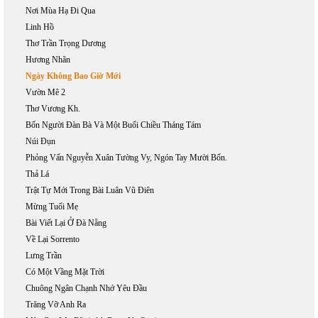
Nơi Mùa Hạ Đi Qua
Linh Hồ
Thơ Trần Trọng Dương
Hương Nhãn
Ngày Không Bao Giờ Mới
Vườn Mê 2
Thơ Vương Kh.
Bốn Người Đàn Bà Và Một Buổi Chiều Tháng Tám
Núi Đụn
Phỏng Vấn Nguyễn Xuân Tường Vy, Ngón Tay Mười Bốn.
Thả Lá
Trật Tự Mới Trong Bài Luân Vũ Điên
Mừng Tuổi Mẹ
Bài Viết Lại Ở Đà Nẵng
Về Lại Sorrento
Lưng Trần
Có Một Vầng Mặt Trời
Chuông Ngân Chạnh Nhớ Yêu Đầu
Trăng Vỡ Anh Ra