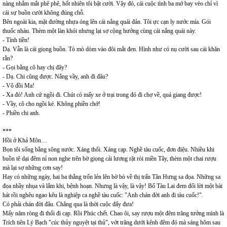
nàng nhắm mắt phê phê, hốt nhiên tôi bật cười. Vậy đó, cái cuộc tình ba mớ bay vèo chỉ vì
cái sự buồn cười không đúng chỗ.
Bên ngoài kia, mặt đường nhựa óng lên cái nắng quái đản. Tôi ực cạn ly nước mía. Gói
thuốc nhàu. Thèm một làn khói nhưng lại sợ cộng hưởng cùng cái nắng quái này.
- Tính tiền!
Dạ. Vẫn là cái giọng buồn. Tò mò dòm vào đôi mắt đen. Hình như có nụ cười sau cái khăn
rằn?
- Gọi bằng cô hay chị đây?
- Dạ. Chi cũng được. Nắng vầy, anh đi đâu?
- Vô đồi Ma!
- Xa đó! Anh cứ ngồi đi. Chút có mấy xe ở trại trong đó đi chợ về, quá giang được!
- Vầy, cô cho ngồi ké. Không phiền chớ!
- Phiền chi anh.
***
Hồi ở Khả Môn…
Bọn tôi sống bằng sông nước. Xáng thổi. Xáng cạp. Nghề tàu cuốc, đơn điệu. Nhiều khi
buồn tê dại đêm nỉ non nghe trên bờ giọng cải lương rặt ròi miền Tây, thèm một chai rượu
mà lại sợ những cơn say!
Hay có những ngày, hai ba thằng trốn lẻn lên bờ bò về thị trấn Tân Hưng sa đọa. Những sa
đọa nhầy nhụa và lắm khi, bệnh hoạn. Nhưng là vậy, là vậy! Bố Tàu Lai đem đổi lời một bài
hát rồi nghêu ngao kêu là nghiệp ca nghề tàu cuốc: "Anh chán đời anh đi tàu cuốc!".
Có phải chán đời đâu. Chẳng qua là thời cuộc đẩy đưa!
Mấy năm ròng đi thổi đi cạp. Rồi Phúc chết. Chao ôi, say rượu một đêm trăng tưởng mình là
Trích tiên Lý Bạch "cúc thủy nguyệt tại thủ", vớt trăng dưới kênh đêm đó mà sáng hôm sau