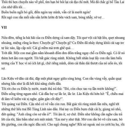
Thôi thì hẹn chuyến nào về phố, tìm bạn bè hỏi lại cái địa chỉ mới. Mà đã chắc gì bố Tàu Lai
còn nhớ đến tôi…
Buồn buồn ngồi bó gối, đếm ngón tay mình, vẫn cứ là mười ngón!
Rồi ngó con rắn mối oằn oằn lườn lườn đi bên vách sam, bóng nhẫy, sờ sợ…
VII
Nửa đêm, tiếng la bài hãi của cu Điền dựng cả sam dậy. Tôi quơ vội cái bật lửa, quẹt nhoang
nhoáng, miệng cũng la theo: Chuyện gì? Chuyện gì? Cu Điền đã nhảy dựng khỏi cái sạp tre
tự lúc nào, lập cập nói: Cái gì mềm mà trơn ghê quá…
Trời đất. Một con mai gầm nằm khoanh đốm đen đốm trắng ngay chỗ cu Điền ngủ. Có lẽ nó
thèm hơi ấm con người. Tôi bất giác rùng mình. Không biết nhân loại lấy con rắn làm biểu
tượng của Y học vì nó ích lợi gì, chứ riêng mình, dòm cái thân dài thượt của nó uốn éo, tôi
sợ.
Lão Kiệu vớ đâu cái đùi, đập một phát ngay giữa sóng lưng. Con rằn vùng vẫy, quằn quại
nhưng hầu như là đã hết khả năng chiến đấu.
Tôi rót cho cu Điền ly nước, tranh thủ trả thù: "Đó, còn chọc tao vụ lần trước không!".
Điền uống từng ngụm nhỏ. Cái đầu bự sự lắc lư, lắc lư. Lão Kiệu thì hớn hở: "Ê, chiều mai
đi làm về kiếm vài xị nghe, giãn gân cốt đây!".
Tôi quàng vai Điền. Cậu nhỏ có vẻ vẫn còn run. Bất giác tôi rùng mình lần nữa, nghĩ tới
những thứ liêu trai Bồ Tùng Linh nào đâu. Hai tay cu Điền bụm chặt cái ly, giọng nó nhỏ,
đứt quãng: "Anh cũng còn sợ rắn à?". Tôi ậm ừ, sợ chứ. Điền như không cần nghe câu trả
lời của tôi, lẩm bẩm như nói một mình: "Em mơ y như thật. Mơ con rắn bò vô cửa sam, bò
lên giường, con rắn ngóc đầu nói: Cho ngủ chung nghe! Rồi nó ngoác mỏ ra cười hụ hụ, rồi