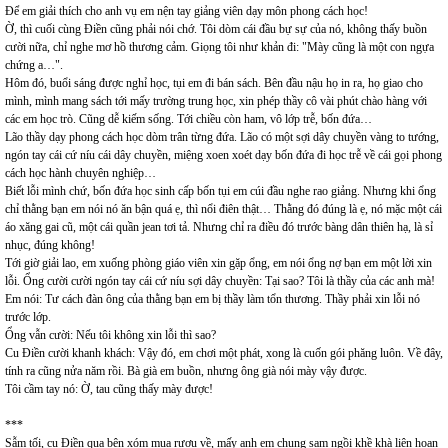
Để em giải thích cho anh vụ em nện tay giảng viên dạy môn phong cách học!
Ờ, thì cuối cùng Điền cũng phải nói chớ. Tôi dòm cái đầu bự sự của nó, không thấy buồn
cười nữa, chỉ nghe mơ hồ thương cảm. Giọng tôi như khản đi: "Mày cũng là một con ngựa
chứng a…".
Hôm đó, buổi sáng được nghỉ học, tụi em đi bán sách. Bên đầu nậu họ in ra, họ giao cho
mình, mình mang sách tới mấy trường trung học, xin phép thầy cô vài phút chào hàng với
các em học trò. Cũng dễ kiếm sống. Tới chiều còn ham, vô lớp trễ, bốn đứa…
Lão thầy dạy phong cách học dòm trân từng đứa. Lão có một sợi dây chuyền vàng to tướng,
ngón tay cái cứ níu cái dây chuyền, miệng xoen xoét dạy bốn đứa đi học trễ về cái gọi phong
cách học hành chuyên nghiệp…
Biết lỗi mình chứ, bốn đứa học sinh cấp bốn tụi em cúi đầu nghe rao giảng. Nhưng khi ổng
chỉ thằng bạn em nói nó ăn bận quá ẹ, thì nổi điên thật… Thằng đó đúng là ẹ, nó mặc một cái
áo xăng gai cũ, một cái quần jean tơi tả. Nhưng chỉ ra điều đó trước bàng dân thiên hạ, là sỉ
nhục, đúng không!
Tới giờ giải lao, em xuống phòng giáo viên xin gặp ổng, em nói ổng nợ bạn em một lời xin
lỗi. Ổng cười cười ngón tay cái cứ níu sợi dây chuyền: Tại sao? Tôi là thầy của các anh mà!
Em nói: Tư cách đàn ông của thằng bạn em bị thầy làm tổn thương. Thầy phải xin lỗi nó
trước lớp.
Ổng vẫn cười: Nếu tôi không xin lỗi thì sao?
Cu Điền cười khanh khách: Vậy đó, em chơi một phát, xong là cuốn gói phăng luôn. Về đây,
tính ra cũng nửa năm rồi. Bà già em buồn, nhưng ông già nói mày vậy được.
Tôi cầm tay nó: Ờ, tau cũng thấy mày được!
***
Sẫm tối, cu Điền qua bên xóm mua rượu về, mấy anh em chung sam ngồi khề khà liên hoan