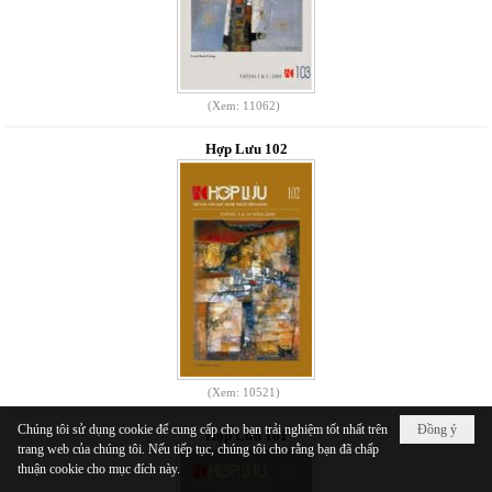
(Xem: 11062)
Hợp Lưu 102
(Xem: 10521)
Chúng tôi sử dụng cookie để cung cấp cho bạn trải nghiệm tốt nhất trên
Đồng ý
Hợp Lưu 101
trang web của chúng tôi. Nếu tiếp tục, chúng tôi cho rằng bạn đã chấp
thuận cookie cho mục đích này.