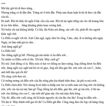
***
Mà bây giờ tôi đi theo trăng…
Nhưng trăng có đi đâu đâu. Trăng nó ở trên đầu. Phép tam đoạn luận là tôi đi theo cái đầu
của tôi…
Đi miết. Rồi tôi thấy tôi ngồi ở bậc cửa của sam. Rồi tôi lại nghe tiếng sáo réo rắt hoàng hôn
lá reo bên thềm… bâng khuâng phím loan vương tình…
Nó buồn chi mà khủng khiếp. Có khi, lão Kiệu nói đúng, sáo siếc chi, phải để cho người
khác ngủ chứ.
Cu Điền ra ngồi với tôi. Anh Câm ngủ, ngáy như bò rống. Câm, câm, lẽ ra không nên ngáy.
Ngáy, nó làm mất giá trị câm…
Anh đang nghĩ gì?
Cu Điền hỏi!
Tao chẳng nghĩ gì hết. Nhưng giá mà mình có ba điều ước…
Tự nhiên cu Điền cười rộ lên. Tôi hỏi: Mày cười gì?
Nó nói: Anh đừng có la. Bữa xưa có hai vợ chồng nọ làm ruộng, ông chồng được ba điều
ước, đang ngồi suy nghĩ mà bà vợ cứ giục, ổng nổi đóa gào lên: ước ước cái con C., hehe,
anh biết hậu quả rồi đó!
Tôi cũng cười theo nó…
Cứ tưởng tượng cái điều ước của lão nông phu kia thành hiện thực, lại phì ra mà cười…
Cu Điền chưa thôi: Nói chung là nó hiện ra khắp nơi, bà vợ mếu máo nói ông ước chi không
ước, ước cái của nợ này làm gì! Ông chồng lại nổi điên, gào lên, ước gì mà ước, ừ thì tao
ước cho không còn con C. nào trên thế gian này cho má mày thỏa lòng…
Vậy đó, điều ước cuối cùng chỉ là hoàn nguyên cái của lão cho lão! Xong ba điều ước…
Tôi ậm ừ: Mày thành triết gia rồi đa! Cu Điền gãi đầu: Cũng ráng đua cho kịp cái háng rộng