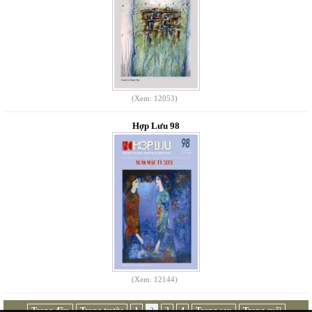
(Xem: 12053)
Hợp Lưu 98
(Xem: 12144)
Trang đầu
Trang trước
1
2
3
4
Trang sau
Trang cuối