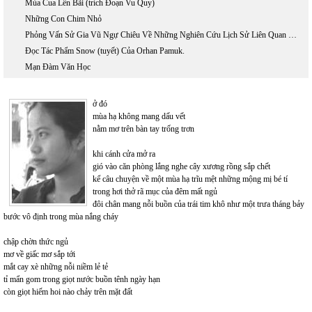
Mùa Cua Lên Bãi (trích Đoạn Vu Quy)
Những Con Chim Nhỏ
Phỏng Vấn Sử Gia Vũ Ngự Chiêu Về Những Nghiên Cứu Lịch Sử Liên Quan Đến Hồ Chí Minh
Đọc Tác Phẩm Snow (tuyết) Của Orhan Pamuk.
Mạn Đàm Văn Học
ở đó
mùa hạ không mang dấu vết
nằm mơ trên bàn tay trống trơn
khi cánh cửa mở ra
gió vào căn phòng lắng nghe cây xương rồng sắp chết
kể câu chuyện về một mùa hạ trĩu mệt những mộng mị bé tí
trong hơi thở rã mục của đêm mất ngủ
đôi chân mang nỗi buồn của trái tim khô như một trưa tháng bảy
bước vô định trong mùa nắng cháy
chập chờn thức ngủ
mơ về giấc mơ sắp tới
mắt cay xè những nỗi niềm lẻ tẻ
tỉ mẩn gom trong giọt nước buồn tênh ngày hạn
còn giọt hiếm hoi nào chảy trên mặt đất