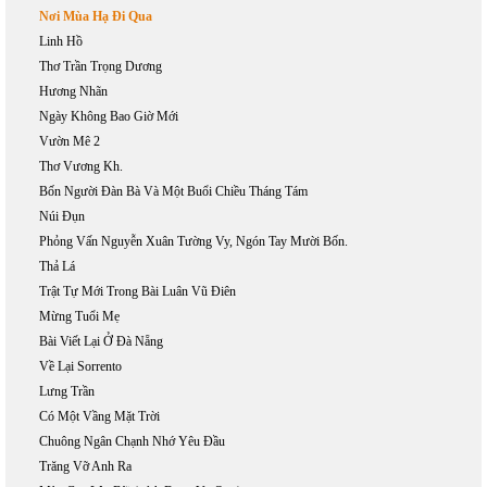
Nơi Mùa Hạ Đi Qua
Linh Hồ
Thơ Trần Trọng Dương
Hương Nhãn
Ngày Không Bao Giờ Mới
Vườn Mê 2
Thơ Vương Kh.
Bốn Người Đàn Bà Và Một Buổi Chiều Tháng Tám
Núi Đụn
Phỏng Vấn Nguyễn Xuân Tường Vy, Ngón Tay Mười Bốn.
Thả Lá
Trật Tự Mới Trong Bài Luân Vũ Điên
Mừng Tuổi Mẹ
Bài Viết Lại Ở Đà Nẵng
Về Lại Sorrento
Lưng Trần
Có Một Vầng Mặt Trời
Chuông Ngân Chạnh Nhớ Yêu Đầu
Trăng Vỡ Anh Ra