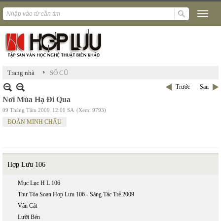
›
Trang nhà
SỐ CŨ
Trước
Sau
Nơi Mùa Hạ Đi Qua
09 Tháng Tám 2009
12:00 SA
(Xem: 9793)
ĐOÀN MINH CHÂU
Hợp Lưu 106
Mục Lục H L 106
Thư Tòa Soạn Hợp Lưu 106 - Sáng Tác Trẻ 2009
Vân Cát
Lưỡi Bén