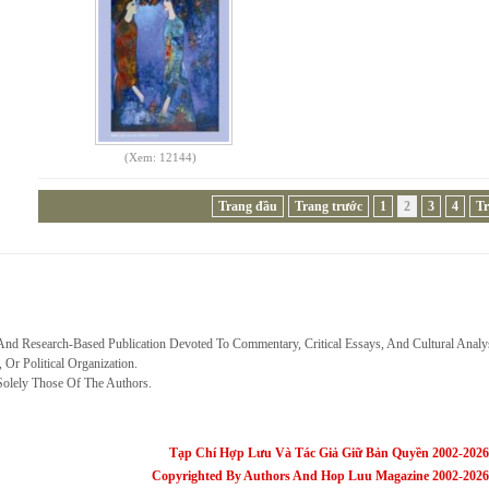
(Xem: 12144)
Trang đầu
Trang trước
1
2
3
4
Tr
 And Research-Based Publication Devoted To Commentary, Critical Essays, And Cultural Analy
, Or Political Organization.
Solely Those Of The Authors.
Tạp Chí Hợp Lưu Và Tác Giả Giữ Bản Quyền 2002-2026
Copyrighted By Authors And Hop Luu Magazine 2002-2026