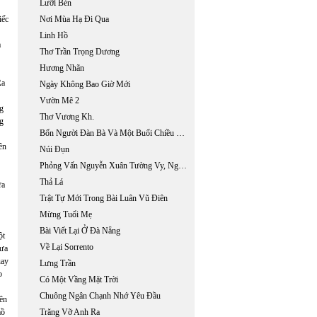
Lưỡi Bén
iếc
Nơi Mùa Hạ Đi Qua
Linh Hồ
à
Thơ Trần Trọng Dương
Hương Nhãn
Ra
Ngày Không Bao Giờ Mới
Vườn Mê 2
ng
Thơ Vương Kh.
ng
Bốn Người Đàn Bà Và Một Buổi Chiều Tháng Tám
ên
Núi Đụn
Phỏng Vấn Nguyễn Xuân Tường Vy, Ngón Tay Mười Bốn.
Thả Lá
ửa
Trật Tự Mới Trong Bài Luân Vũ Điên
Mừng Tuổi Mẹ
Bài Viết Lại Ở Đà Nẵng
ột
Về Lại Sorrento
xưa
uay
Lưng Trần
o
Có Một Vầng Mặt Trời
Chuông Ngân Chạnh Nhớ Yêu Đầu
rên
mồ
Trăng Vỡ Anh Ra