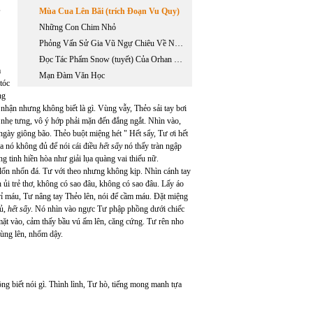
,
Mùa Cua Lên Bãi (trích Đoạn Vu Quy)
Những Con Chim Nhỏ
Phỏng Vấn Sử Gia Vũ Ngự Chiêu Về Những Nghiên Cứu Lịch Sử Liên Quan Đến Hồ Chí Minh
Đọc Tác Phẩm Snow (tuyết) Của Orhan Pamuk.
m
Mạn Đàm Văn Học
tóc
ng
nhận nhưng không biết là gì. Vùng vẫy, Thẻo sải tay bơi
 nhẹ tưng, vô ý hớp phải mặn đến đắng ngắt. Nhìn vào,
gày giông bão. Thẻo buột miệng hét " Hết sẩy, Tư ơi hết
của nó không đủ để nói cái điều
hết sẩy
nó thấy tràn ngập
g tinh hiền hòa như giải lụa quàng vai thiếu nữ.
i lổn nhổn đá. Tư với theo nhưng không kịp. Nhìn cánh tay
 ủi trẻ thơ, không có sao đâu, không có sao đâu. Lấy áo
rỉ máu, Tư nâng tay Thẻo lên, nói để cầm máu. Đặt miệng
hủ,
hết sẩy
. Nó nhìn vào ngực Tư phập phồng dưới chiếc
 mặt vào, cảm thấy bầu vú ấm lên, căng cứng. Tư rên nho
vùng lên, nhổm dậy.
g biết nói gì. Thình lình, Tư hò, tiếng mong manh tựa