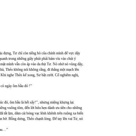
ịu đựng, Tư chỉ còn tiếng hò của chính mình để vực dậy
quanh trong những giây phút phải bám víu vào chút ý
 mặt mình vẫn còn áp vào da thịt Tư. Nó nhớ nó vùng dậy,
nhà, Thẻo không nói không rằng, đi thẳng một mạch lên
. Khi nghe Thẻo kể xong, Sư bật cười. Cố nghiêm nghị,
ẽ có ngày ôm bầu đó !’’
úc đó, ôm bầu là hết sẩy!’’, nhưng miệng khựng lại.
 những vuông tôm, đến lời hứa hẹn dành ưu tiên cho những
ã tắt lịm, dăm cái bóng vạc lênh khênh trên ruộng xa biến
ràn bờ. Bỗng dưng, Thẻo chạnh lòng. Để tay lên vai Tư, nó
hau…’’