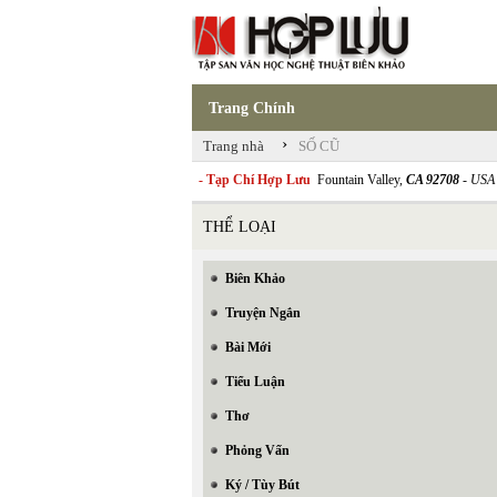
Trang Chính
›
Trang nhà
SỐ CŨ
- Tạp Chí Hợp Lưu
Fountain Valley,
CA 92708
- USA
THỂ LOẠI
Biên Khảo
Truyện Ngắn
Bài Mới
Tiểu Luận
Thơ
Phỏng Vấn
Ký / Tùy Bút