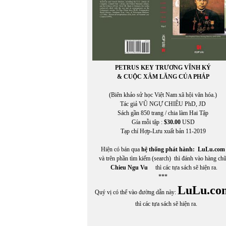
PETRUS KEY TRƯƠNG VĨNH KÝ
& CUỘC XÂM LĂNG CỦA PHÁP
(Biên khảo sử học Việt Nam xã hội văn hóa.)
Tác giả VŨ NGỰ CHIÊU PhD, JD
Sách gần 850 trang / chia làm Hai Tập
Gía mỗi tập :
$30.00
USD
Tạp chí Hợp-Lưu xuất bản 11-2019
Hiện có bán qua
hệ thống phát hành:
LuLu.com
và trên phần tìm kiếm (search) thì đánh vào hàng ch
Chieu Ngu Vu
thì các tựa sách sẽ hiện ra.
***
LuLu.co
Quý vị có thể vào đường dẫn này:
thì các tựa sách sẽ hiện ra.