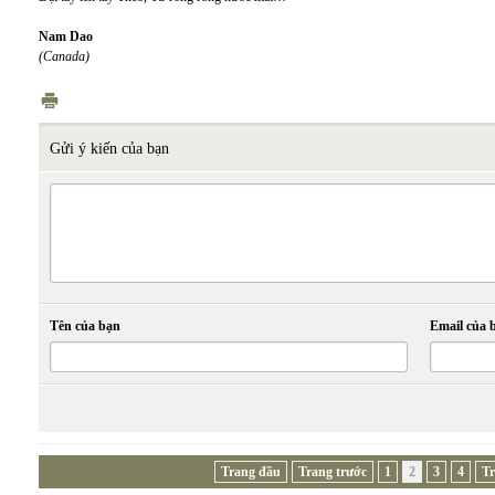
Nam Dao
(Canada)
Gửi ý kiến của bạn
Tên của bạn
Email của 
Trang đầu
Trang trước
1
2
3
4
Tr