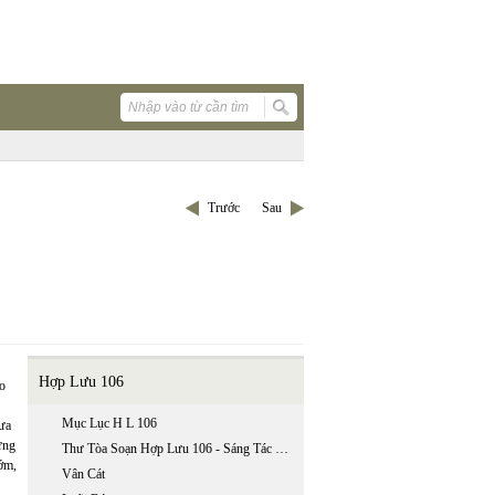
Trước
Sau
Hợp Lưu 106
ẻo
Mục Lục H L 106
hưa
ưng
Thư Tòa Soạn Hợp Lưu 106 - Sáng Tác Trẻ 2009
sớm,
Vân Cát