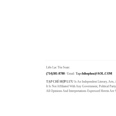
Liên Lạc Tòa Soạn:
(714)381-8780
/ Email:
Tapc
Hihopluu@AOL.COM
TẠP CHÍ HỢP LƯU
Is An Independent Literary, Arts,
It Is Not Affiliated With Any Government, Political Party
All Opinions And Interpretations Expressed Herein Are 