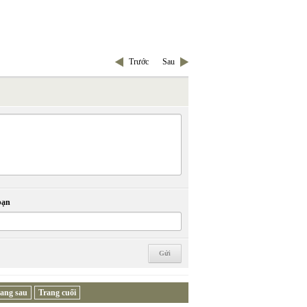
Trước
Sau
bạn
ang sau
Trang cuối