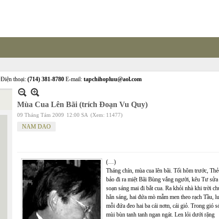
Điện thoại:
(714) 381-8780
E-mail:
tapchihopluu@aol.com
Mùa Cua Lên Bãi (trích Đoạn Vu Quy)
09 Tháng Tám 2009
12:00 SA
(Xem: 11477)
NAM DAO
(…)
Tháng chín, mùa cua lên bãi. Tối hôm trước, Th
bảo đi ra miệt Bãi Bùng vắng người, kêu Tư sửa
soạn sáng mai đi bắt cua. Ra khỏi nhà khi trời c
hẳn sáng, hai đứa mò mẫm men theo rạch Tầu, l
mỗi đứa đeo hai ba cái nơm, cái giỏ. Trong gió 
mùi bùn tanh tanh ngan ngát. Len lỏi dưới rặng