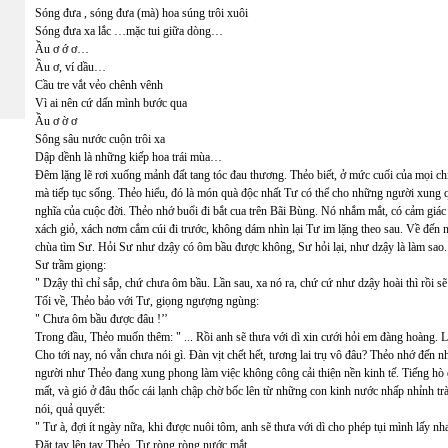
Sóng đưa , sóng đưa (mà) hoa súng trôi xuôi
Sóng đưa xa lắc …mặc tui giữa dòng…
Ầu ơ ớ ơ…
Ầu ơ, ví dầu…
Cầu tre vắt vẻo chênh vênh
Vì ai nên cứ dấn mình bước qua
Ầu ơ ờ ơ
Sông sâu nước cuộn trôi xa
Dập dềnh là những kiếp hoa trái mùa…
Đêm lặng lẽ rơi xuống mảnh đất tang tóc đau thương. Thẻo biết, ở mức cuối của mọi ch
mà tiếp tục sống. Thẻo hiểu, đó là món quà độc nhất Tư có thể cho những người xung 
nghĩa của cuộc đời. Thẻo nhớ buổi đi bắt cua trên Bãi Bùng. Nó nhắm mắt, có cảm giác
xách giỏ, xách nơm cắm cúi đi trước, không dám nhìn lại Tư im lặng theo sau. Về đến 
chùa tìm Sư. Hỏi Sư như dzậy có ôm bầu được không, Sư hỏi lại, như dzậy là làm sao
Sư trầm giọng:
" Dzậy thì chỉ sắp, chứ chưa ôm bầu. Lần sau, xa nó ra, chứ cứ như dzậy hoài thì rồi s
Tối về, Thẻo bảo với Tư, giọng ngượng ngùng:
" Chưa ôm bầu được đâu !’’
Trong đầu, Thẻo muốn thêm: " ... Rồi anh sẽ thưa với dì xin cưới hỏi em đàng hoàng. L
Cho tới nay, nó vẫn chưa nói gì. Đàn vịt chết hết, tương lai trụ vô đâu? Thẻo nhớ đến
người như Thẻo đang xung phong làm việc không công cải thiện nền kinh tế. Tiếng hò đ
mất, và gió ở đâu thốc cái lạnh chập chờ bốc lên từ những con kinh nước nhấp nhỉnh t
nói, quả quyết:
" Tư à, đợi ít ngày nữa, khi được nuôi tôm, anh sẽ thưa với dì cho phép tụi mình lấy n
Đặt tay lên tay Thẻo, Tư ròng ròng nước mắt…