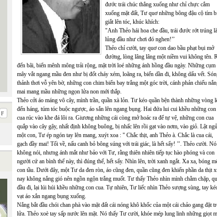
đước trái chúc thẳng xuống như chỉ chực cắm
xuống mặt đất, Tư quơ những bông đậu cộ tím b
giắt lên tóc, khúc khích:
"Anh Thẻo hái hoa che đầu, trái đước rớt trúng l
lủng đầu như chơi đó nghen!’’
Thẻo chỉ cười, tay quơ con dao bầu phạt bụi mở
đường, lòng lâng lâng một niềm vui không tên. 
đến bãi, biển mênh mông trải rộng, mặt trời loé những ánh hồng đầu ngày. Những cụm
mây vắt ngang mầu đen như bị đốt cháy xém, loãng ra, biến dần đi, không dấu vết. Só
thảnh thơi vỗ yên bờ, những con chim biển bay trắng một góc trời, cánh phản chiếu nắ
mai mang mầu những ngọn lửa non mới thắp.
Thẻo cởi áo máng vô cây, mình trần, quần xà lỏn. Tư kéo quần bện thành những vòng l
đến háng, túm tóc buộc ngược, áo sắn lên ngang bụng. Hai đứa lui cui khều những con
cua rúc vào khe đá lôi ra. Giương những cái còng mở hoác ra để tự vệ, những con cua
quắp vào cây gậy, nhất định không buông, bị nhấc lên rồi gạt vào nơm, vào giỏ. Lật ng
một con, Tư ép ngón tay lên mang, xuýt xoa : " Chắc thịt, anh Thẻo à. Chắc là cua cái,
gạch đầy mai! Tối về, nấu canh bỏ bông súng với trái giác, là hết sẩy! ’’. Thẻo cười. Nó
không nói, nhưng ánh mắt như bảo với Tư, rằng thiên nhiên tiếp tục hào phóng và con
người cứ an bình thế này, thì đúng thế, hết sẩy. Nhìn lên, trời xanh ngắt. Xa xa, bóng m
con tầu. Dưới đây, một Tư da đen ròn, áo cũng đen, quần cũng đen khiến phần da thịt 
nay không nắng gió nên ngồn ngộn trắng muốt. Tư thấy Thẻo nhìn mình chằm chặp, q
đầu đi, lại lúi húi khều những con cua. Tự nhiên, Tư liếc nhìn Thẻo sượng sùng, tay ké
vạt áo xắn ngang bụng xuống.
Nắng bắt đầu chói chan phà vào mặt đất cái nóng khô khốc của một cái chảo gang đặt t
lửa. Thẻo xoè tay sấp nước lên mặt. Nó thấy Tư cười, khóe mép lung linh những giọt 