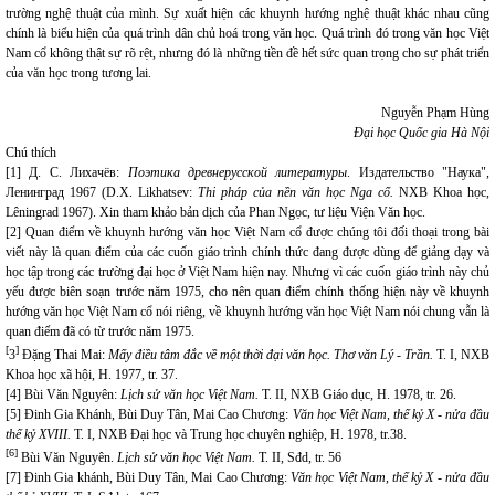
trường nghệ thuật của mình. Sự xuất hiện các khuynh hướng nghệ thuật khác nhau cũng
chính là biểu hiện của quá trình dân chủ hoá trong văn học. Quá trình đó trong văn học Việt
Nam cổ không thật sự rõ rệt, nhưng đó là những tiền đề hết sức quan trọng cho sự phát triển
của văn học trong tương lai.
Nguyễn Phạm Hùng
Đại học Quốc gia Hà Nội
Chú thích
[1] Д. С. Лихачёв:
Поэтика древнерусской литературы
. Издательство "Наука",
Ленинград 1967 (D.X. Likhatsev:
Thi pháp của nền văn học Nga cổ.
NXB Khoa học,
Lêningrad 1967). Xin tham khảo bản dịch của Phan Ngọc, tư liệu Viện Văn học.
[2] Quan điểm về khuynh hướng văn học Việt Nam cổ được chúng tôi đối thoại trong bài
viết này là quan điểm của các cuốn giáo trình chính thức đang được dùng để giảng dạy và
học tập trong các trường đại học ở Việt Nam hiện nay. Nhưng vì các cuốn giáo trình này chủ
yếu được biên soạn trước năm 1975, cho nên quan điểm chính thống hiện này về khuynh
hướng văn học Việt Nam cổ nói riêng, về khuynh hướng văn học Việt Nam nói chung vẫn là
quan điểm đã có từ trước năm 1975.
[
]
3
Đặng Thai Mai:
Mấy điều tâm đắc về một thời đại văn học.
Thơ văn Lý - Trần.
T. I, NXB
Khoa học xã hội, H. 1977, tr. 37.
[4] Bùi Văn Nguyên:
Lịch sử văn học Việt Nam.
T. II, NXB Giáo dục, H. 1978, tr. 26.
[5] Đinh Gia Khánh, Bùi Duy Tân, Mai Cao Chương:
Văn học Việt Nam, thế kỷ X - nửa đầu
thế kỷ XVIII.
T. I, NXB Đại học và Trung học chuyên nghiệp, H. 1978, tr.38.
[6]
Bùi Văn Nguyên.
Lịch sử văn học Việt Nam.
T. II, Sđd, tr. 56
[7] Đinh Gia khánh, Bùi Duy Tân, Mai Cao Chương:
Văn học Việt Nam, thế kỷ X - nửa đầu