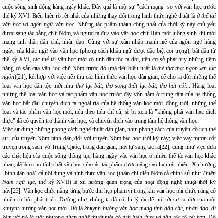
cuộc sống sinh động hàng ngày khác. Đây quả là một sự "cách mạng" so với văn học trước
thế kỷ XVI. Biểu hiện rõ rệt nhất của những thay đổi trong hình thức nghệ thuật là ở
thể tài
văn học và ngôn ngữ văn học
. Những tác phẩm thành công nhất của thời kỳ này chủ yếu
được sáng tác bằng chữ Nôm, và người ta đưa vào văn học chữ Hán một luồng sinh khí mới
mang tinh thần dân chủ, nhân đạo. Cùng với sự xâm nhập mạnh mẽ của ngôn ngữ hàng
ngày, của khẩu ngữ vào văn học (phong cách khẩu ngữ được đặc biệt coi trọng), bắt đầu từ
thế kỷ XVI, các thể tài văn học mới có tính dân tộc ra đời, trên cơ sở phát huy những tiềm
năng có sẵn của văn học chữ Nôm trước đó (mà tiêu biểu nhất là
thể thơ
thất ngôn xen lục
ngôn
)[21], kết hợp với việc tiếp thu các hình thức văn học dân gian, để cho ra đời những thể
loại văn học dân tộc mới như
thơ lục bát, thơ song thất lục bát, thơ hát nói.
.. Hàng loạt
những thể loại văn học và tác phẩm văn học trước đây vốn nằm ở trung tâm của hệ thống
văn học bắt đầu chuyển dịch ra ngoài rìa của hệ thống văn học mới, đồng thời, những thể
loại và tác phẩm văn học mới, nếu theo tiêu chí cũ, sẽ bị xem là "không phải văn học đích
thực" đã có quyền trở thành văn học, và chuyển dịch vào trung tâm hệ thống văn học.
Việc sử dụng những phong cách nghệ thuật dân gian, như phong cách của truyện cổ tích thế
sự, của truyện Nôm bình dân, đối với truyện Nôm bác học thời kỳ này; việc vay mượn cốt
truyện trong sách vở Trung Quốc, trong dân gian, hay tự sáng tác ra[22], cũng như việc đưa
các chất liệu của cuộc sống thông tục, hàng ngày vào văn học ở nhiều thể tài văn học khác
nhau, đã làm cho tính chất văn học của các tác phẩm được nâng cao hơn rất nhiều. Xu hướng
"bình dân hoá" cả nội dung và hình thức văn học (thậm chí diễn Nôm cả chính sử như
Thiên
Nam ngữ lục
, thế kỷ XVII) là xu hướng quan trọng của hoạt động nghệ thuật thời kỳ
này[23]. Văn học chức năng từng bước thu hẹp phạm vi trong khi văn học phi chức năng có
nhiều cơ hội phát triển. Dường như chúng ta đã có đủ lý do để nói tới sự ra đời của một
khuynh hướng văn học mới. Đó là
khuynh hướng văn học mang tính dân chủ, nhân đạo, đi
kèm với nó là một phương pháp nghệ thuật mới có tính hiện thực và dân tộc rõ rệt hơn.
Đó