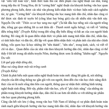
vật "siêu việt toàn vẹn", hình thức tuân thủ các điển phạm của nghệ thuật cao nhã, trang
trọng tiếp thu từ Trung Hoa, đó là "cương lĩnh" nghệ thuật của khuynh hướng văn học quan
phương phong kiến, được các nhà văn phong kiến nhận thức và thực hiện một cách nghiêm
túc, tự giác. "Cương lĩnh" của khuynh hướng văn học mang tính dân chủ, nhân đạo cũng có
thể được xác định từ tuyên bố (công khai hay bóng gió) của rất nhiều nhà văn thời này.
Nguyễn Du viết: "
Thôn ca sơ học tang ma ngữ"
(Ta bắt đầu học tiếng nói của người trồng
dâu, trồng gai qua những lời ca nơi thôn dã
- Thanh minh ngẫu hứng)
, và viết về "những
điều trông thấy"
(Truyện Kiều)
trong đời sống đầy biến động và bất an của con người bình
thường. Rõ ràng đó là quan điểm nhận thức và phản ánh mang tinh thần dân chủ, nhân đạo,
có tính hiện thực và dân tộc, đối lập với quan điểm nhận thức và phản ánh của nhà nho chính
thống, vốn quen học là học những lời "tiên thánh", "tiên nho", trong kinh, sách, và viết về
chí
và
đạo...
Quan điểm của các nhà văn theo khuynh hướng dân chủ, nhân đạo cũng có thể
thấy ở lời kết trong rất nhiều truyện Nôm, thường được xem là những "khiêm ngữ". Nguyễn
Du viết:
Lời quê góp nhặt dông dài,
Mua vui cũng được một vài trống canh
(Truyện Kiều)
Chính là phát biểu một quan niệm nghệ thuật hoàn toàn mới: dùng lời giản dị, nói những
chuyện của đời sống thông tục gần gũi với con người, đem đến cho văn học chức năng đích
thực của nó là nuôi sống tâm hồn con người, thông qua sự nhận thức những hình tượng
nghệ thuật sinh động. Bởi vậy, phẩm chất văn học, yếu tố "phi chức năng" của những tác
phẩm trong khuynh hướng nhân đạo, dân chủ là cao hơn rất nhiều so với những tác phẩm
văn học quan phương phong kiến.
Cũng cần hết sức lưu ý rằng, trong văn học Việt Nam cổ không có sự phân định hoàn toàn
rành mạch giữa khuynh hướng văn học mang tính dân chủ, nhân đạo với khuynh hướng văn