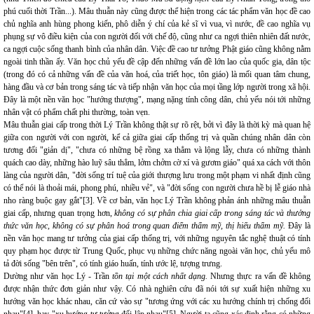
phú cuối thời Trần...). Mâu thuẫn này cũng được thể hiện trong các tác phẩm văn học đề cao
chủ nghĩa anh hùng phong kiến, phô diễn ý chí của kẻ sĩ vì vua, vì nước, đề cao nghĩa vụ
phụng sự vô điều kiện của con người đối với chế độ, cũng như ca ngợi thiên nhiên đất nước,
ca ngợi cuộc sống thanh bình của nhân dân. Việc đề cao tư tưởng Phật giáo cũng không nằm
ngoài tinh thần ấy. Văn học chủ yếu đề cập đến những vấn đề lớn lao của quốc gia, dân tộc
(trong đó có cả những vấn đề của văn hoá, của triết học, tôn giáo) là mối quan tâm chung,
hàng đầu và cơ bản trong sáng tác và tiếp nhận văn học của mọi tầng lớp người trong xã hội.
Đây là một nền văn học "hướng thượng", mạng nặng tính công dân, chủ yếu nói tới những
nhân vật có phẩm chất phi thường, toàn vẹn.
Mâu thuẫn giai cấp trong thời Lý Trần không thật sự rõ rệt, bởi vì đây là thời kỳ mà quan hệ
giữa con người với con người, kể cả giữa giai cấp thống trị và quần chúng nhân dân còn
tương đối "giản dị", "chưa có những bệ rồng xa thẳm và lộng lẫy, chưa có những thành
quách cao dày, những hào luỹ sâu thẳm, lởm chởm cờ xí và gươm giáo" quá xa cách với thôn
làng của người dân, "đời sống trí tuệ của giới thượng lưu trong một phạm vi nhất định cũng
có thể nói là thoải mái, phong phú, nhiều vẻ", và "đời sống con người chưa hề bị lễ giáo nhà
nho ràng buộc gay gắt"[3]. Về cơ bản, văn học Lý Trần không phản ánh những mâu thuẫn
giai cấp, nhưng quan trọng hơn,
không có sự phân chia giai cấp trong sáng tác và thưởng
thức văn học, không có sự phân hoá trong quan điểm thẩm mỹ, thị hiếu thẩm mỹ.
Đây là
nền văn học mang tư tưởng của giai cấp thống trị, với những nguyên tắc nghệ thuật có tính
quy phạm học được từ Trung Quốc, phục vụ những chức năng ngoài văn học, chủ yếu mô
tả đời sống "bên trên", có tính giáo huấn, tính ước lệ, tượng trưng.
Dường như văn học Lý - Trần
tồn tại một cách nhất dạng.
Nhưng thực ra vấn đề không
được nhận thức đơn giản như vậy. Có nhà nghiên cứu đã nói tới sự xuất hiện những xu
hướng văn học khác nhau, căn cứ vào sự "tương ứng với các xu hướng chính trị chống đối