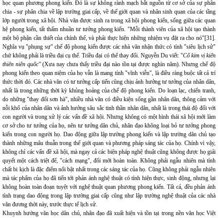
học quan phương phong kiến. Đó là sự không rành mạch bắt nguồn từ cơ sở của sự phân
chia - sự phân chia về lập trường giai cấp, về thế giới quan và nhân sinh quan của các tầng
lớp người trong xã hội. Nhà văn được sinh ra trong xã hội phong kiến, sống giữa các quan
hệ phong kiến, tất thấm nhuần tư tưởng phong kiến. "Mỗi thành viên của xã hội tạo thành
một bộ phận cần thiết của chính thể, và phải thực hiện những nhiệm vụ đặt ra cho nó"[31].
Nghĩa vụ "phụng sự" chế độ phong kiến được các nhà văn nhận thức có tính "siêu lịch sử"
chứ không phải là triều đại cụ thể. Triều đại có thể thay đổi. Nguyễn Du viết: "
Cổ kim vị kiến
thiên niên quốc"
(Xưa nay chưa thấy triều đại nào tồn tại được nghìn năm). Nhưng chế độ
phong kiến theo quan niệm của họ vẫn là mang tính "vĩnh viễn", là điều ràng buộc tất cả trí
thức thời đó. Các nhà văn có tư tưởng cấp tiến cũng chịu ảnh hưởng tư tưởng của nhân dân,
nhất là trong những thời kỳ khủng hoảng của chế độ phong kiến. Do loạn lạc, chiến tranh,
do những "thay đổi sơn hà", nhiều nhà văn có điều kiện sống gần nhân dân, thông cảm với
nỗi khổ của nhân dân và ảnh hưởng sâu sắc tinh thần nhân dân, nhất là trong thái độ đối với
con người và trong xử lý các vấn đề xã hội. Nhưng không có một hình thái xã hội mới làm
cơ sở cho tư tưởng của họ, nên tư tưởng dân chủ, nhân đạo không loại bỏ tư tưởng phong
kiến trong con người họ. Dao động giữa lập trường phong kiến và lập trường dân chủ tạo
thành những mâu thuẫn trong thế giới quan và phương pháp sáng tác của họ. Chính vì vậy,
không chỉ các vấn đề xã hội, mà ngay cả các biện pháp nghệ thuật cũng không được họ giải
quyết một cách triệt để, "cách mạng", đổi mới hoàn toàn. Không phải ngẫu nhiên mà tính
chất bi kịch là đặc điểm nổi bật nhất trong các sáng tác của họ. Cũng không phải ngẫu nhiên
mà tác phẩm của họ đã tiến tới phản ánh nghệ thuật có tính hiện thực, sinh động, nhưng lại
không hoàn toàn đoạn tuyệt với nghệ thuật quan phương phong kiến. Tất cả, đều phản ánh
tình trạng dao động trong lập trường giai cấp cũng như lập trường nghệ thuật của các nhà
văn đương thời này, trước thực tế lịch sử.
Khuynh hướng văn học dân chủ, nhân đạo đã xuất hiện và tồn tại trong nền văn học Việt