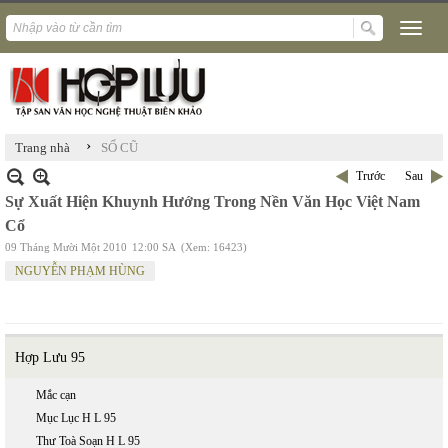
›
Trang nhà
SỐ CŨ
Trước
Sau
Sự Xuất Hiện Khuynh Hướng Trong Nền Văn Học Việt Nam
Cổ
09 Tháng Mười Một 2010
12:00 SA
(Xem: 16423)
NGUYỄN PHẠM HÙNG
Hợp Lưu 95
Mắc cạn
Mục Lục H L 95
Thư Toà Soạn H L 95