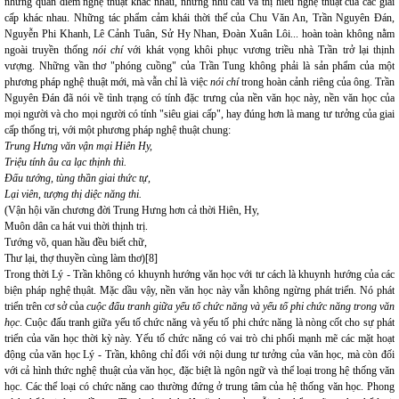
những quan điểm nghệ thuật khác nhau, những nhu cầu và thị hiếu nghệ thuật của các giai
cấp khác nhau. Những tác phẩm cảm khái thời thế của Chu Văn An, Trần Nguyên Đán,
Nguyễn Phi Khanh, Lê Cảnh Tuân, Sử Hy Nhan, Đoàn Xuân Lôi... hoàn toàn không nằm
ngoài truyền thống
nói chí
với khát vọng khôi phục vương triều nhà Trần trở lại thịnh
vượng. Những vần thơ "phóng cuồng" của Trần Tung không phải là sản phẩm của một
phương pháp nghệ thuật mới, mà vẫn chỉ là việc
nói chí
trong hoàn cảnh riêng của ông. Trần
Nguyên Đán đã nói về tình trạng có tính đặc trưng của nền văn học này, nền văn học của
mọi người và cho mọi người có tính "siêu giai cấp", hay đúng hơn là mang tư tưởng của giai
cấp thống trị, với một phương pháp nghệ thuật chung:
Trung Hưng văn vận mại Hiên Hy,
Triệu tính âu ca lạc thịnh thì.
Đấu tướng, tùng thần giai thức tự,
Lại viên, tượng thị diệc năng thi.
(Vận hội văn chương đời Trung Hưng hơn cả thời Hiên, Hy,
Muôn dân ca hát vui thời thịnh trị.
Tướng võ, quan hầu đều biết chữ,
Thư lại, thợ thuyền cùng làm thơ)[8]
Trong thời Lý - Trần không có khuynh hướng văn học với tư cách là khuynh hướng của các
biện pháp nghệ thụât. Mặc dầu vậy, nền văn học này vẫn không ngừng phát triển. Nó phát
triển trên cơ sở của
cuộc đấu tranh giữa yếu tố chức năng và yếu tố phi chức năng trong văn
học
. Cuộc đấu tranh giữa yếu tố chức năng và yếu tố phi chức năng là nòng cốt cho sự phát
triển của văn học thời kỳ này. Yếu tố chức năng có vai trò chi phối mạnh mẽ các mặt hoạt
động của văn học Lý - Trần, không chỉ đối với nội dung tư tưởng của văn học, mà còn đối
với cả hình thức nghệ thuật của văn học, đặc biệt là ngôn ngữ và thể loại trong hệ thống văn
học. Các thể loại có chức năng cao thường đứng ở trung tâm của hệ thống văn học. Phong