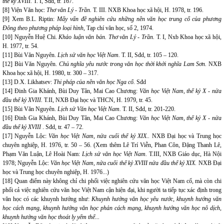
thế kỷ XVIII.
T. I, Sđd, tr. 167.
[8] Viện Văn học:
Thơ văn Lý - Trần.
T. III. NXB Khoa học xã hội, H. 1978, tr. 196.
[9] Xem B.L. Riptin:
Mấy vấn đề nghiên cứu những nền văn học trung cổ của phương
Đông theo phương pháp loại hình
, Tạp chí văn học, số 2, 1974.
[10] Nguyễn Huệ Chi.
Khảo luận văn bản.
Thơ văn Lý - Trần.
T. I, Nxb Khoa học xã hội,
H. 1977, tr. 54.
[11] Bùi Văn Nguyên.
Lịch sử văn học Việt Nam.
T. II, Sđd, tr. 105 – 120.
[12] Bùi Văn Nguyên.
Chủ nghĩa yêu nước trong văn học thời khởi nghĩa Lam Sơn.
NXB
Khoa học xã hội, H. 1980, tr. 300 – 317.
[13] D.X. Likhatsev:
Thi pháp của nền văn học Nga cổ.
Sđd
[14] Đinh Gia Khánh, Bùi Duy Tân, Mai Cao Chương:
Văn học Việt Nam, thế kỷ X - nửa
đầu thế kỷ XVIII.
T.II, NXB Đại học và THCN, H. 1979, tr. 45.
[15] Bùi Văn Nguyên.
Lịch sử Văn học Việt Nam.
T. II, Sđd, tr. 201-220.
[16] Đinh Gia Khánh, Bùi Duy Tân, Mai Cao Chương:
Văn học Việt Nam, thế kỷ X - nửa
đầu thế kỷ XVIII
. Sđd, tr. 47 – 72.
[17] Nguyễn Lộc:
Văn học Việt Nam, nửa cuối thế kỷ XIX..
NXB Đại học và Trung học
chuyên nghiệp, H. 1976, tr. 50 – 56. (Xem thêm Lê Trí Viễn, Phan Côn, Đặng Thanh Lê,
Phạm Văn Luận, Lê Hoài Nam:
Lịch sử văn học Việt Nam.
T.III, NXB Giáo dục, Hà Nội
1978; Nguyễn Lộc:
Văn học Việt Nam, nửa cuối thế kỷ XVIII nửa đầu thế kỷ XIX.
NXB Đại
học và Trung học chuyên nghiệp, H. 1976...)
[18] Quan điểm này không chỉ chi phối việc nghiên cứu văn học Việt Nam cổ, mà còn chi
phối cả việc nghiên cứu văn học Việt Nam cận hiện đại, khi người ta tiếp tục xác định trong
văn học có các khuynh hướng như:
Khuynh hướng văn học yêu nước, khuynh hướng văn
học cách mạng, khuynh hướng văn học phản cách mạng, khuynh hướng văn học nô dịch,
khuynh hướng văn học thoát ly yếm thế...