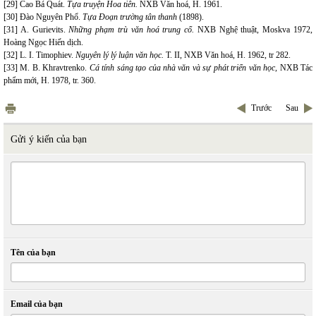
[29] Cao Bá Quát.
Tựa truyện Hoa tiên.
NXB Văn hoá, H. 1961.
[30] Đào Nguyên Phổ.
Tựa Đoạn trường tân thanh
(1898).
[31] A. Gurievits.
Những phạm trù văn hoá trung cổ.
NXB Nghệ thuật, Moskva 1972,
Hoàng Ngọc Hiến dịch.
[32] L. I. Timophiev.
Nguyên lý lý luận văn học.
T. II, NXB Văn hoá, H. 1962, tr 282.
[33] M. B. Khravtrenko.
Cá tính sáng tạo của nhà văn và sự phát triển văn học,
NXB Tác
phẩm mới, H. 1978, tr. 360.
Trước
Sau
Gửi ý kiến của bạn
Tên của bạn
Email của bạn