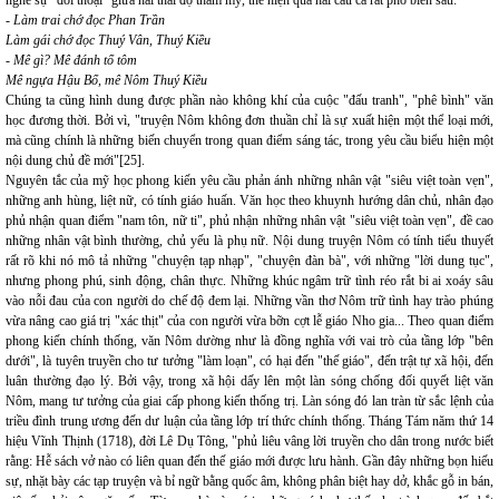
nghe sự "đối thoại" giữa hai thái độ thẩm mỹ, thể hiện qua hai câu ca rất phổ biến sau:
- Làm trai chớ đọc Phan Trần
Làm gái chớ đọc Thuý Vân, Thuý Kiều
- Mê gì? Mê đánh tổ tôm
Mê ngựa Hậu Bổ, mê Nôm Thuý Kiều
Chúng ta cũng hình dung được phần nào không khí của cuộc "đấu tranh", "phê bình" văn
học đương thời. Bởi vì, "truyện Nôm không đơn thuần chỉ là sự xuất hiện một thể loại mới,
mà cũng chính là những biến chuyển trong quan điểm sáng tác, trong yêu cầu biểu hiện một
nội dung chủ đề mới"[25].
Nguyên tắc của mỹ học phong kiến yêu cầu phản ánh những nhân vật "siêu việt toàn vẹn",
những anh hùng, liệt nữ, có tính giáo huấn. Văn học theo khuynh hướng dân chủ, nhân đạo
phủ nhận quan điểm "nam tôn, nữ ti", phủ nhận những nhân vật "siêu việt toàn vẹn", đề cao
những nhân vật bình thường, chủ yếu là phụ nữ. Nội dung truyện Nôm có tính tiểu thuyết
rất rõ khi nó mô tả những "chuyện tạp nhạp", "chuyện đàn bà", với những "lời dung tục",
nhưng phong phú, sinh động, chân thực. Những khúc ngâm trữ tình réo rắt bi ai xoáy sâu
vào nỗi đau của con người do chế độ đem lại. Những vần thơ Nôm trữ tình hay trào phúng
vừa nâng cao giá trị "xác thịt" của con người vừa bỡn cợt lễ giáo Nho gia... Theo quan điểm
phong kiến chính thống, văn Nôm dường như là đồng nghĩa với vai trò của tầng lớp "bên
dưới", là tuyên truyền cho tư tưởng "làm loạn", có hại đến "thế giáo", đến trật tự xã hội, đến
luân thường đạo lý. Bởi vậy, trong xã hội dấy lên một làn sóng chống đối quyết liệt văn
Nôm, mang tư tưởng của giai cấp phong kiến thống trị. Làn sóng đó lan tràn từ sắc lệnh của
triều đình trung ương đến dư luận của tầng lớp trí thức chính thống. Tháng Tám năm thứ 14
hiệu Vĩnh Thịnh (1718), đời Lê Dụ Tông, "phủ liêu vâng lời truyền cho dân trong nước biết
rằng: Hễ sách vở nào có liên quan đến thế giáo mới được lưu hành. Gần đây những bọn hiếu
sự, nhặt bày các tạp truyện và bỉ ngữ bằng quốc âm, không phân biệt hay dở, khắc gỗ in bán,