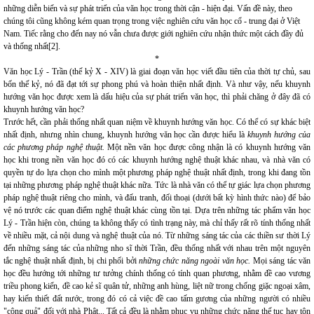
những diễn biến và sự phát triển của văn học trong thời cận - hiện đại. Vấn đề này, theo
chúng tôi cũng không kém quan trọng trong việc nghiên cứu văn học cổ - trung đại ở Việt
Nam. Tiếc rằng cho đến nay nó vẫn chưa được giới nghiên cứu nhận thức một cách đầy đủ
và thống nhất[2].
*
Văn học Lý - Trần (thế kỷ X - XIV) là giai đoạn văn học viết đầu tiên của thời tự chủ, sau
bốn thế kỷ, nó đã đạt tới sự phong phú và hoàn thiện nhất định. Và như vậy, nếu khuynh
hướng văn học được xem là dấu hiệu của sự phát triển văn học, thì phải chăng ở đây đã có
khuynh hướng văn học?
Trước hết, cần phải thống nhất quan niệm về khuynh hướng văn học. Có thể có sự khác biệt
nhất định, nhưng nhìn chung, khuynh hướng văn học cần được hiểu là
khuynh hướng của
các phương pháp nghệ thuật.
Một nền văn học được công nhận là có khuynh hướng văn
học khi trong nền văn học đó có các khuynh hướng nghệ thuật khác nhau, và nhà văn có
quyền tự do lựa chọn cho mình một phương pháp nghệ thuật nhất định, trong khi đang tồn
tại những phương pháp nghệ thuật khác nữa. Tức là nhà văn có thể tự giác lựa chọn phương
pháp nghệ thuật riêng cho mình, và đấu tranh, đối thoại (dưới bất kỳ hình thức nào) để bảo
vệ nó trước các quan điểm nghệ thuật khác cùng tồn tại. Dựa trên những tác phẩm văn học
Lý - Trần hiện còn, chúng ta không thấy có tình trạng này, mà chỉ thấy rất rõ tính thống nhất
về nhiều mặt, cả nội dung và nghệ thuật của nó. Từ những sáng tác của các thiền sư thời Lý
đến những sáng tác của những nho sĩ thời Trần, đều thống nhất với nhau trên một nguyên
tắc nghệ thuật nhất định, bị chi phối bởi
những chức năng ngoài văn học.
Mọi sáng tác văn
học đều hướng tới những tư tưởng chính thống có tính quan phương, nhằm đề cao vương
triều phong kiến, đề cao kẻ sĩ quân tử, những anh hùng, liệt nữ trong chống giặc ngoại xâm,
hay kiến thiết đất nước, trong đó có cả việc đề cao tấm gương của những người có nhiều
"công quả" đối với nhà Phật... Tất cả đều là nhằm phục vụ những chức năng thế tục hay tôn