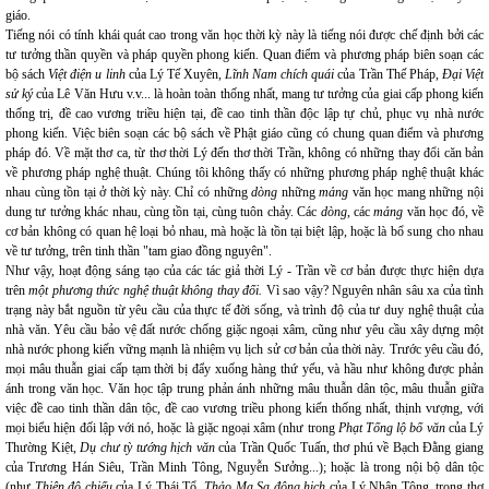
giáo.
Tiếng nói có tính khái quát cao trong văn học thời kỳ này là tiếng nói được chế định bởi các
tư tưởng thần quyền và pháp quyền phong kiến. Quan điểm và phương pháp biên soạn các
bộ sách
Việt điện u linh
của Lý Tế Xuyên,
Lĩnh Nam chích quái
của Trần Thế Pháp,
Đại Việt
sử ký
của Lê Văn Hưu v.v... là hoàn toàn thống nhất, mang tư tưởng của giai cấp phong kiến
thống trị, đề cao vương triều hiện tại, đề cao tinh thần độc lập tự chủ, phục vụ nhà nước
phong kiến. Việc biên soạn các bộ sách về Phật giáo cũng có chung quan điểm và phương
pháp đó. Về mặt thơ ca, từ thơ thời Lý đến thơ thời Trần, không có những thay đổi căn bản
về phương pháp nghệ thuật. Chúng tôi không thấy có những phương pháp nghệ thuật khác
nhau cùng tồn tại ở thời kỳ này. Chỉ có những
dòng
những
mảng
văn học mang những nội
dung tư tưởng khác nhau, cùng tồn tại, cùng tuôn chảy. Các
dòng
, các
mảng
văn học đó, về
cơ bản không có quan hệ loại bỏ nhau, mà hoặc là tồn tại biệt lập, hoặc là bổ sung cho nhau
về tư tưởng, trên tinh thần "tam giao đồng nguyên".
Như vậy, hoạt động sáng tạo của các tác giả thời Lý - Trần về cơ bản được thực hiện dựa
trên
một phương thức nghệ thuật không thay đổi.
Vì sao vậy? Nguyên nhân sâu xa của tình
trạng này bắt nguồn từ yêu cầu của thực tế đời sống, và trình độ của tư duy nghệ thuật của
nhà văn. Yêu cầu bảo vệ đất nước chống giặc ngoại xâm, cũng như yêu cầu xây dựng một
nhà nước phong kiến vững mạnh là nhiệm vụ lịch sử cơ bản của thời này. Trước yêu cầu đó,
mọi mâu thuẫn giai cấp tạm thời bị đẩy xuống hàng thứ yếu, và hầu như không được phản
ánh trong văn học. Văn học tập trung phản ánh những mâu thuẫn dân tộc, mâu thuẫn giữa
việc đề cao tinh thần dân tộc, đề cao vương triều phong kiến thống nhất, thịnh vượng, với
mọi biểu hiện đối lập với nó, hoặc là giặc ngoại xâm (như trong
Phạt Tống lộ bố văn
của Lý
Thường Kiệt,
Dụ chư tỳ tướng hịch văn
của Trần Quốc Tuấn, thơ phú về Bạch Đằng giang
của Trương Hán Siêu, Trần Minh Tông, Nguyễn Sưởng...); hoặc là trong nội bộ dân tộc
(như
Thiên đô chiếu
của Lý Thái Tổ,
Thảo Ma Sa động hịch
của Lý Nhân Tông, trong thơ