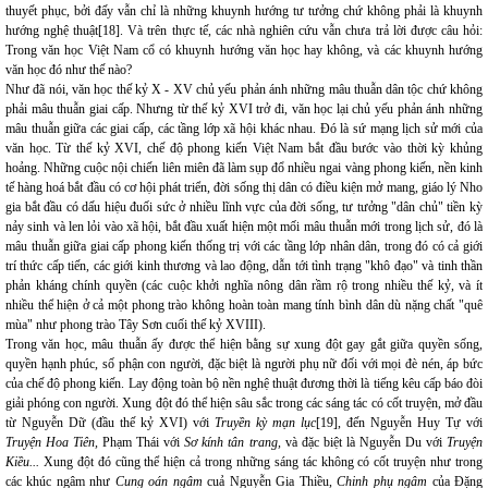
thuyết phục, bởi đấy vẫn chỉ là những khuynh hướng tư tưởng chứ không phải là khuynh
hướng nghệ thuật[18]. Và trên thực tế, các nhà nghiên cứu vẫn chưa trả lời được câu hỏi:
Trong văn học Việt Nam cổ có khuynh hướng văn học hay không, và các khuynh hướng
văn học đó như thế nào?
Như đã nói, văn học thế kỷ X - XV chủ yếu phản ánh những mâu thuẫn dân tộc chứ không
phải mâu thuẫn giai cấp. Nhưng từ thế kỷ XVI trở đi, văn học lại chủ yếu phản ánh những
mâu thuẫn giữa các giai cấp, các tầng lớp xã hội khác nhau. Đó là sứ mạng lịch sử mới của
văn học. Từ thế kỷ XVI, chế độ phong kiến Việt Nam bắt đầu bước vào thời kỳ khủng
hoảng. Những cuộc nội chiến liên miên đã làm sụp đổ nhiều ngai vàng phong kiến, nền kinh
tế hàng hoá bắt đầu có cơ hội phát triển, đời sống thị dân có điều kiện mở mang, giáo lý Nho
gia bắt đầu có dấu hiệu đuối sức ở nhiều lĩnh vực của đời sống, tư tưởng "dân chủ" tiền kỳ
nảy sinh và len lỏi vào xã hội, bắt đầu xuất hiện một mối mâu thuẫn mới trong lịch sử, đó là
mâu thuẫn giữa giai cấp phong kiến thống trị với các tầng lớp nhân dân, trong đó có cả giới
trí thức cấp tiến, các giới kinh thương và lao động, dẫn tới tình trạng "khô đạo" và tinh thần
phản kháng chính quyền (các cuộc khởi nghĩa nông dân rầm rộ trong nhiều thế kỷ, và ít
nhiều thể hiện ở cả một phong trào không hoàn toàn mang tính bình dân dù nặng chất "quê
mùa" như phong trào Tây Sơn cuối thế kỷ XVIII).
Trong văn học, mâu thuẫn ấy được thể hiện bằng sự xung đột gay gắt giữa quyền sống,
quyền hạnh phúc, số phận con người, đặc biệt là người phụ nữ đối với mọi đè nén, áp bức
của chế độ phong kiến. Lay động toàn bộ nền nghệ thuật đương thời là tiếng kêu cấp báo đòi
giải phóng con người. Xung đột đó thể hiện sâu sắc trong các sáng tác có cốt truyện, mở đầu
từ Nguyễn Dữ (đầu thế kỷ XVI) với
Truyền kỳ mạn lục
[19], đến Nguyễn Huy Tự với
Truyện Hoa Tiên,
Phạm Thái với
Sơ kính tân trang,
và đặc biệt là Nguyễn Du với
Truyện
Kiều...
Xung đột đó cũng thể hiện cả trong những sáng tác không có cốt truyện như trong
các khúc ngâm như
Cung oán ngâm
cuả Nguyễn Gia Thiều,
Chinh phụ ngâm
của Đặng