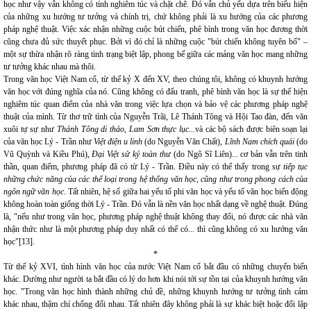
học như vậy vẫn không có tính nghiêm túc và chặt chẽ. Đó vẫn chủ yếu dựa trên biểu hiện
của những xu hướng tư tưởng và chính trị, chứ không phải là xu hướng của các phương
pháp nghệ thuật. Việc xác nhận những cuộc bút chiến, phê bình trong văn học đương thời
cũng chưa đủ sức thuyết phục. Bởi vì đó chỉ là những cuộc "bút chiến không tuyên bố" –
một sự thừa nhận rõ ràng tình trạng biệt lập, phong bế giữa các mảng văn học mang những
tư tưởng khác nhau mà thôi.
Trong văn học Việt Nam cổ, từ thế kỷ X đến XV, theo chúng tôi, không có khuynh hướng
văn học với đúng nghĩa của nó. Cũng không có đấu tranh, phê bình văn học là sự thể hiện
nghiêm túc quan điểm của nhà văn trong việc lựa chọn và bảo vệ các phương pháp nghệ
thuật của mình. Từ thơ trữ tình của Nguyễn Trãi, Lê Thánh Tông và Hội Tao đàn, đến văn
xuôi tự sự như
Thánh Tông di thảo, Lam Sơn thực lục...
và các bộ sách được biên soạn lại
của văn học Lý - Trần như
Việt điện u linh
(do Nguyễn Văn Chất),
Lĩnh Nam chích quái
(do
Vũ Quỳnh và Kiều Phú),
Đại Việt sử ký toàn thư
(do Ngô Sĩ Liên)... cơ bản vẫn trên tinh
thần, quan điểm, phương pháp đã có từ Lý - Trần. Điều này có thể thấy trong sự
tiếp tục
những chức năng của các thể loại trong hệ thống văn học, cũng như trong phong cách của
ngôn ngữ văn học
. Tất nhiên, hệ số giữa hai yếu tố phi văn học và yếu tố văn học biến động
không hoàn toàn giống thời Lý - Trần. Đó vẫn là nền văn học nhất dạng về nghệ thuật. Đúng
là, "nếu như trong văn học, phương pháp nghệ thuật không thay đổi, nó được các nhà văn
nhận thức như là một phương pháp duy nhất có thể có... thì cũng không có xu hướng văn
học"[13].
*
Từ thế kỷ XVI, tình hình văn học của nước Việt Nam cổ bắt đầu có những chuyển biến
khác. Dường như người ta bắt đầu có lý do hơn khi nói tới sự tồn tại của khuynh hướng văn
học. "Trong văn học hình thành những chủ đề, những khuynh hướng tư tưởng tình cảm
khác nhau, thậm chí chống đối nhau. Tất nhiên đây không phải là sự khác biệt hoặc đối lập