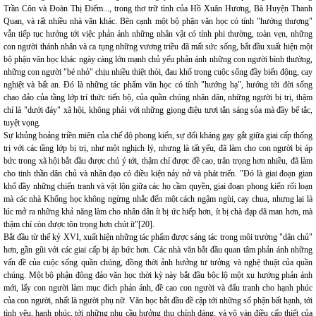
Trần Côn và Đoàn Thị Điểm..., trong thơ trữ tình của Hồ Xuân Hương, Bà Huyện Thanh
Quan, và rất nhiều nhà văn khác. Bên cạnh một bộ phận văn học có tính "hướng thượng"
vẫn tiếp tục hướng tới việc phản ánh những nhân vật có tính phi thường, toàn vẹn, những
con người thánh nhân và ca tụng những vương triều đã mất sức sống, bắt đầu xuất hiện một
bộ phận văn học khác ngày càng lớn mạnh chủ yếu phản ánh những con người bình thường,
những con người "bé nhỏ" chịu nhiều thiệt thòi, đau khổ trong cuộc sống đầy biến động, cay
nghiệt và bất an. Đó là những tác phẩm văn học có tính "hướng hạ", hướng tới đời sống
chao đảo của tầng lớp trí thức tiến bộ, của quần chúng nhân dân, những người bị trị, thậm
chí là "dưới đáy" xã hội, không phải với những giọng điệu tươi tắn sáng sủa mà đầy bế tắc,
tuyệt vọng.
Sự khủng hoảng triền miên của chế độ phong kiến, sự đối kháng gay gắt giữa giai cấp thống
trị với các tầng lớp bị trị, như một nghịch lý, nhưng là tất yếu, đã làm cho con người bị áp
bức trong xã hội bắt đầu được chú ý tới, thậm chí được đề cao, trân trọng hơn nhiều, đã làm
cho tinh thần dân chủ và nhân đạo có điều kiện nảy nở và phát triển. "Đó là giai đoạn gian
khổ đầy những chiến tranh và vật lộn giữa các họ cầm quyền, giai đoạn phong kiến rối loạn
mà các nhà Khổng học không ngừng nhắc đến một cách ngậm ngùi, cay chua, nhưng lại là
lúc mở ra những khả năng làm cho nhân dân ít bị ức hiếp hơn, ít bị chà đạp dã man hơn, mà
thậm chí còn được tôn trọng hơn chút ít"[20].
Bắt đầu từ thế kỷ XVI, xuất hiện những tác phẩm được sáng tác trong môi trường "dân chủ"
hơn, gần gũi với các giai cấp bị áp bức hơn. Các nhà văn bắt đầu quan tâm phản ánh những
vấn đề của cuộc sống quần chúng, đồng thời ảnh hưởng tư tưởng và nghệ thuật của quần
chúng. Một bộ phận đông đảo văn học thời kỳ này bắt đầu bộc lộ một xu hướng phản ánh
mới, lấy con người làm mục đích phản ánh, đề cao con người và đấu tranh cho hạnh phúc
của con người, nhất là người phụ nữ. Văn học bắt đầu đề cập tới những số phận bất hạnh, tới
tình yêu, hạnh phúc, tới những nhu cầu hưởng thụ chính đáng, và vô vàn điều cấp thiết của