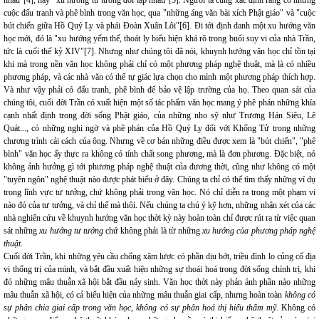
nhau"[4], hay "xu hướng tư tưởng đối lập nhau"[5]. Người ta cũng xác định rằng có những
cuộc đấu tranh và phê bình trong văn học, qua "những áng văn bài xích Phật giáo" và "cuộc
bút chiến giữa Hồ Quý Ly và phái Đoàn Xuân Lôi"[6]. Đi tới định danh một xu hướng văn
học mới, đó là "xu hướng yếm thế, thoát ly biểu hiện khá rõ trong buổi suy vi của nhà Trần,
tức là cuối thế kỷ XIV"[7]. Nhưng như chúng tôi đã nói, khuynh hướng văn học chỉ tồn tại
khi mà trong nền văn học không phải chỉ có một phương pháp nghệ thuật, mà là có nhiều
phương pháp, và các nhà văn có thể tự giác lựa chọn cho mình một phương pháp thích hợp.
Và như vậy phải có đấu tranh, phê bình để bảo vệ lập trường của họ. Theo quan sát của
chúng tôi, cuối đời Trần có xuất hiện một số tác phẩm văn học mang ý phê phán những khía
cạnh nhất định trong đời sống Phật giáo, của những nho sỹ như Trương Hán Siêu, Lê
Quát..., có những nghi ngờ và phê phán của Hồ Quý Ly đối với Khổng Tử trong những
chương trình cải cách của ông. Nhưng về cơ bản những điều được xem là "bút chiến", "phê
bình" văn học ấy thực ra không có tính chất song phương, mà là đơn phương. Đặc biệt, nó
không ảnh hưởng gì tới phương pháp nghệ thuật của đương thời, cũng như không có một
"tuyên ngôn" nghệ thuật nào được phát biểu ở đây. Chúng ta chỉ có thể tìm thấy những ví dụ
trong lĩnh vực tư tưởng, chứ không phải trong văn học. Nó chỉ diễn ra trong một phạm vi
nào đó của tư tưởng, và chỉ thế mà thôi. Nếu chúng ta chú ý kỹ hơn, những nhận xét của các
nhà nghiên cứu về khuynh hướng văn học thời kỳ này hoàn toàn chỉ được rút ra từ việc quan
sát những
xu hướng tư tưởng
chứ không phải là từ những
xu hướng của phương pháp nghệ
thuật.
Cuối đời Trần, khi những yêu cầu chống xâm lược có phần dịu bớt, triều đình lo củng cố địa
vị thống trị của mình, và bắt đầu xuất hiện những sự thoái hoá trong đời sống chính trị, khi
đó những mâu thuẫn xã hội bắt đầu nảy sinh. Văn học thời này phản ánh phần nào những
mâu thuẫn xã hội, có cả biểu hiện của những mâu thuẫn giai cấp, nhưng hoàn toàn
không có
sự phân chia giai cấp trong văn học, không có sự phân hoá thị hiếu thẩm mỹ
. Không có