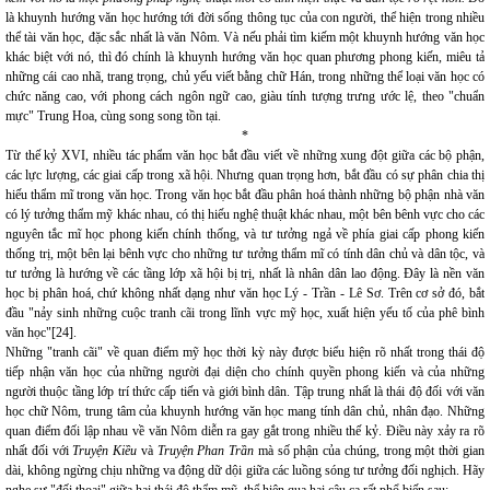
là khuynh hướng văn học hướng tới đời sống thông tục của con người, thể hiện trong nhiều
thể tài văn học, đặc sắc nhất là văn Nôm. Và nếu phải tìm kiếm một khuynh hướng văn học
khác biệt với nó, thì đó chính là khuynh hướng văn học quan phương phong kiến, miêu tả
những cái cao nhã, trang trọng, chủ yếu viết bằng chữ Hán, trong những thể loại văn học có
chức năng cao, với phong cách ngôn ngữ cao, giàu tính tượng trưng ước lệ, theo "chuẩn
mực" Trung Hoa, cùng song song tồn tại.
*
Từ thế kỷ XVI, nhiều tác phẩm văn học bắt đầu viết về những xung đột giữa các bộ phận,
các lực lượng, các giai cấp trong xã hội. Nhưng quan trọng hơn, bắt đầu có sự phân chia thị
hiếu thẩm mĩ trong văn học. Trong văn học bắt đầu phân hoá thành những bộ phận nhà văn
có lý tưởng thẩm mỹ khác nhau, có thị hiếu nghệ thuật khác nhau, một bên bênh vực cho các
nguyên tắc mĩ học phong kiến chính thống, và tư tưởng ngả về phía giai cấp phong kiến
thống trị, một bên lại bênh vực cho những tư tưởng thẩm mĩ có tính dân chủ và dân tộc, và
tư tưởng là hướng về các tầng lớp xã hội bị trị, nhất là nhân dân lao động. Đây là nền văn
học bị phân hoá, chứ không nhất dạng như văn học Lý - Trần - Lê Sơ. Trên cơ sở đó, bắt
đầu "nảy sinh những cuộc tranh cãi trong lĩnh vực mỹ học, xuất hiện yếu tố của phê bình
văn học"[24].
Những "tranh cãi" về quan điểm mỹ học thời kỳ này được biểu hiện rõ nhất trong thái độ
tiếp nhận văn học của những người đại diện cho chính quyền phong kiến và của những
người thuộc tầng lớp trí thức cấp tiến và giới bình dân. Tập trung nhất là thái độ đối với văn
học chữ Nôm, trung tâm của khuynh hướng văn học mang tính dân chủ, nhân đạo. Những
quan điểm đối lập nhau về văn Nôm diễn ra gay gắt trong nhiều thế kỷ. Điều này xảy ra rõ
nhất đối với
Truyện Kiều
và
Truyện Phan Trần
mà số phận của chúng, trong một thời gian
dài, không ngừng chịu những va động dữ dội giữa các luồng sóng tư tưởng đối nghịch. Hãy