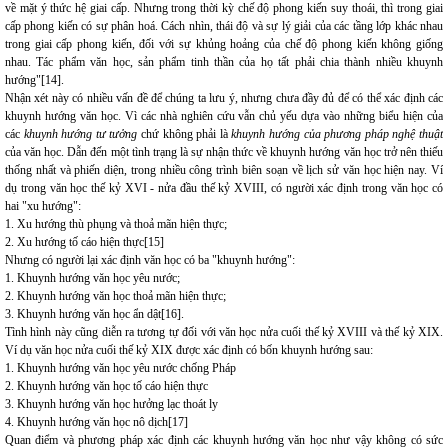
về mặt ý thức hệ giai cấp. Nhưng trong thời kỳ chế độ phong kiến suy thoái, thì trong giai
cấp phong kiến có sự phân hoá. Cách nhìn, thái độ và sự lý giải của các tầng lớp khác nhau
trong giai cấp phong kiến, đối với sự khủng hoảng của chế độ phong kiến không giống
nhau. Tác phẩm văn học, sản phẩm tinh thần của họ tất phải chia thành nhiều khuynh
hướng"[14].
Nhận xét này có nhiều vấn đề để chúng ta lưu ý, nhưng chưa đầy đủ để có thể xác định các
khuynh hướng văn học. Vì các nhà nghiên cứu vẫn chủ yếu dựa vào những biểu hiện của
các
khuynh hướng
tư tưởng
chứ không phải là
khuynh hướng của
phương pháp nghệ thuật
của văn học. Dẫn đến một tình trạng là sự nhận thức về khuynh hướng văn học trở nên thiếu
thống nhất và phiến diện, trong nhiều công trình biên soạn về lịch sử văn học hiện nay. Ví
dụ trong văn học thế kỷ XVI - nửa đầu thế kỷ XVIII, có người xác định trong văn học có
hai "xu hướng":
1. Xu hướng thù phụng và thoả mãn hiện thực;
2. Xu hướng tố cáo hiện thực[15]
Nhưng có người lại xác định văn học có ba "khuynh hướng":
1. Khuynh hướng văn học yêu nước;
2. Khuynh hướng văn học thoả mãn hiện thực;
3. Khuynh hướng văn học ẩn dật[16].
Tình hình này cũng diễn ra tương tự đối với văn học nửa cuối thế kỷ XVIII và thế kỷ XIX.
Ví dụ văn học nửa cuối thế kỷ XIX được xác định có bốn khuynh hướng sau:
1. Khuynh hướng văn học yêu nước chống Pháp
2. Khuynh hướng văn học tố cáo hiện thực
3. Khuynh hướng văn học hưởng lạc thoát ly
4. Khuynh hướng văn học nô dịch[17]
Quan điểm và phương pháp xác định các khuynh hướng văn học như vậy không có sức