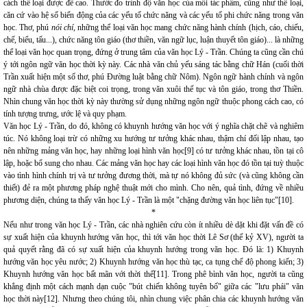
cách thể loại được đề cao. Thước đo trình độ văn học của mỗi tác phẩm, cũng như thể loại,
căn cứ vào hệ số biến động của các yếu tố chức năng và các yếu tố phi chức năng trong văn
học. Thơ, phú
nói chí
, những thể loại văn học mang chức năng hành chính (hịch, cáo, chiếu,
chế, biểu, tấu...), chức năng tôn giáo (thơ thiền, văn ngữ lục, luận thuyết tôn giáo)... là những
thể loại văn học quan trọng, đứng ở trung tâm của văn học Lý - Trần. Chúng ta cũng cần chú
ý tới ngôn ngữ văn học thời kỳ này. Các nhà văn chủ yếu sáng tác bằng chữ Hán (cuối thời
Trần xuất hiện một số thơ, phú Đường luật bằng chữ Nôm). Ngôn ngữ hành chính và ngôn
ngữ nhà chùa được đặc biệt coi trọng, trong văn xuôi thế tục và tôn giáo, trong thơ Thiền.
Nhìn chung văn học thời kỳ này thường sử dụng những ngôn ngữ thuộc phong cách cao, có
tính tượng trưng, ước lệ và quy phạm.
Văn học Lý - Trần, do đó, không có khuynh hướng văn học với ý nghĩa chặt chẽ và nghiêm
túc. Nó không loại trừ có những xu hướng tư tưởng khác nhau, thậm chí đối lập nhau, tạo
nên những mảng văn học, hay những loại hình văn học[9] có tư tưởng khác nhau, tồn tại cô
lập, hoặc bổ sung cho nhau. Các mảng văn học hay các loại hình văn học đó tồn tại tuỳ thuộc
vào tình hình chính trị và tư tưởng đương thời, mà tự nó không đủ sức (và cũng không cần
thiết) đẻ ra một phương pháp nghệ thuật mới cho mình. Cho nên, quả tình, đứng về nhiều
phương diện, chúng ta thấy văn học Lý - Trần là một "chặng đường văn học liên tục"[10].
*
Nếu như trong văn học Lý - Trần, các nhà nghiên cứu còn ít nhiều dè dặt khi đặt vấn đề có
sự xuất hiện của khuynh hướng văn học, thì tới văn học thời Lê Sơ (thế kỷ XV), người ta
quả quyết rằng đã có sự xuất hiện của khuynh hướng trong văn học. Đó là: 1) Khuynh
hướng văn học yêu nước; 2) Khuynh hướng văn học thù tạc, ca tụng chế độ phong kiến; 3)
Khuynh hướng văn học bất mãn với thời thế[11]. Trong phê bình văn học, người ta cũng
khẳng định một cách mạnh dạn cuộc "bút chiến không tuyên bố" giữa các "lưu phái" văn
học thời này[12]. Nhưng theo chúng tôi, nhìn chung việc phân chia các khuynh hướng văn