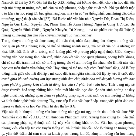
Nam cổ, từ thế kỷ XVI đến hết thế kỷ XIX, không chỉ bởi nó đem đến cho văn học dân tộc
một nội dung tư tưởng mới, mà còn cả một phương pháp nghệ thuật mới. Nó tạo thành một
trào lưu văn học rộng lớn bao gồm hàng loạt nhà văn có "sự thống nhất của những đặc điểm
tư tưởng, nghệ thuật căn bản"[32]. Đó là các nhà văn lớn như Nguyễn Dữ, Đoàn Thị Điểm,
Nguyễn Gia Thiều, Nguyễn Du, Phạm Thái, Hồ Xuân Hương, Nguyễn Công Trứ, Cao Bá
Quát, Nguyễn Đình Chiểu, Nguyễn Khuyến, Tú Xương... mà tác phẩm của họ đã "bộc lộ
những xu hướng chủ đạo của khuynh hướng"[33] văn học này.
Trong khuynh hướng văn học mang tính dân chủ, nhân đạo, cũng như khuynh hướng văn
học quan phương phong kiến, có thể có những nhánh riêng, mà cơ sở của nó là những sự
khác biệt nhất định về tư tưởng, chứ không phải về phương pháp nghệ thuật. Giữa khuynh
hướng văn học mang tính dân chủ, nhân đạo với văn học quan phương phong kiến không
chỉ có sự đấu tranh mà còn có những tương tác và ảnh hưởng lẫn nhau. Đó là một nền văn
học vừa mâu thuẫn vừa thống nhất. Hay cũng có thể nói một cách "triết học" rằng, đó là "sự
thống nhất giữa các mặt đối lập", mà cuộc đấu tranh giữa các mặt đối lập ấy, tức là
cuộc đấu
tranh giữa khuynh hướng văn học mang tính dân chủ, nhân đạo với khuynh hướng văn học
quan phương phong kiến chính là động lực của sự phát triển văn học
. Tình trạng này sẽ
được chuyển hoá sang những hình thức mới khi văn học dân tộc sản sinh những tư duy
nghệ thuật mới, những quan điểm và phương pháp nghệ thuật mới, do ảnh hưởng tư tưởng
và hình thức nghệ thuật phương Tây, trực tiếp là của văn học Pháp, trong việc phản ánh con
người và thực tế xã hội Việt Nam từ đầu thế kỷ XX.
Việc xác định khuynh hướng văn học dường như gặp trở ngại trước tình hình văn học Việt
Nam nửa cuối thế kỷ XIX, từ khi thực dân Pháp xâm lược. Nhưng theo chúng tôi, bản chất
các phương pháp nghệ thuật thời kỳ này vẫn không khác trước. Văn học quan phương
phong kiến vẫn tiếp tục các truyền thống cũ, và ít nhiều bắt đầu bộc lộ những tư tưởng thoát
ly, yếm thế, thậm chí cam chịu và khuất phục. Trong khi đó, khuynh hướng văn học mang