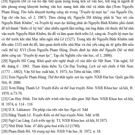
[19] Nguyễn Dữ có vai trò đặc biệt quan trọng trong lịch sử văn học, bởi ông là người đi
tiên phong trong khuynh hướng văn học mang tính dân chủ và nhân đạo (Xem Nguyễn
Phạm Hùng:
Tìm hiểu khuynh hướng sáng tác trong "Truyền kỳ mạn lục" của Nguyễn Du
,
Tạp chí văn học, số 2, 1987). Theo chúng tôi, Nguyễn Dữ không phải là "học trò của
Nguyễn Bỉnh Khiêm", và
Truyền kỳ mạn lục
không phải do Nguyễn Bỉnh Khiêm phủ chính
để trở thành "thiên cổ kỳ bút" như nhiều người lầm tưởng, mà ông thậm chí thuộc thế hệ nhà
văn trước Nguyễn Bỉnh Khiêm, thi đỗ và làm quan dưới triều Lê, sáng tác
Truyền kỳ mạn lục
có thể trước khi nhà Mạc tiếm ngôi nhà Lê (1527). Trong khi đó Nguyễn Bỉnh Khiêm mãi
đến năm 1535 mới thi đỗ, làm quan dưới triều nhà Mạc và chủ yếu sáng tác từ giữa đến nửa
cuối thế kỷ XVI (Xem Nguyễn Phạm Hùng:
Đoán định lại thân thế Nguyễn Dữ và thời
điểm sáng tác "Truyền kỳ mạn lục"
, Tạp chí Nghiên cứu văn học, số 1, 2006).
[20] Nguyễn Đỗ Cung:
Khái quát nền nghệ thuật cổ của dân tộc Việt Nam.
Văn nghệ
,
Số
49, tháng 6 - 1961. Tham khảo thêm Tạ Chí Đại Trường:
Lịch sử nội chiến ở Việt Nam
(1771 – 1802)
, Văn Sử học xuất bản, S. 1973; An Tiêm tái bản, 1991.
[21] Xem Nguyễn Phạm Hùng:
Thể thơ thất ngôn xen lục ngôn
. NXB Đại học Quốc gia Hà
Nội, H. 2006.
[22] Xem Đặng Thanh Lê:
Truyện Kiều và thể loại truyện Nôm
. NXB Khoa học xã hội, H.
1979, tr.73-76.
[23] Cao Huy Đỉnh.
Tìm hiểu tiến trình văn học dân gian Việt Nam.
NXB Khoa học xã hội,
H. 1974, tr. 114 - 116
[24] D.X. Likhatsev:
Thi pháp của nền văn học Nga cổ.
Sđd
[25] Đặng Thanh Lê.
Truyện Kiều và thể loại truyện Nôm.
Sđd. tr.68.
[26] Ngô Cao Lãng.
Lịch triều tạp kỷ.
T.I, NXB Khoa học xã hội, H.1975.
[27] Nhữ Đình Toản.
47 điều gióa hoá triều Lê
(1760).
[28] Phạm Đình Hổ.
Vũ trung tuỳ bút.
NXB Văn học, H. 1972, tr. 18.