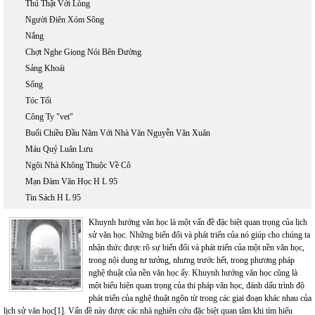
Thú Thật Với Lòng
Người Điên Xóm Sông
Nắng
Chợt Nghe Giọng Nói Bên Đường
Sảng Khoái
Sống
Tóc Tối
Công Ty "vet"
Buổi Chiều Đầu Năm Với Nhà Văn Nguyễn Văn Xuân
Máu Quỷ Luân Lưu
Ngôi Nhà Không Thuộc Về Cô
Mạn Đàm Văn Học H L 95
Tin Sách H L 95
Khuynh hướng văn học là một vấn đề đặc biệt quan trọng của lịch
sử văn học. Những biến đổi và phát triển của nó giúp cho chúng ta
nhận thức được rõ sự biến đổi và phát triển của một nền văn học,
trong nội dung tư tưởng, nhưng trước hết, trong phương pháp
nghệ thuật của nền văn học ấy. Khuynh hướng văn học cũng là
một biểu hiện quan trọng của thi pháp văn học, đánh dấu trình độ
phát triển của nghệ thuật ngôn từ trong các giai đoạn khác nhau của
lịch sử văn học[1]. Vấn đề này được các nhà nghiên cứu đặc biệt quan tâm khi tìm hiểu