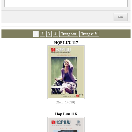
1
2
3
4
Trang sau
Trang cuối
HỢP LƯU 117
(Xem: 14390)
Hợp Lưu 116