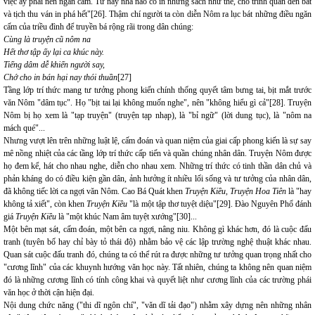
việc ấy phải nên ngăn cấm. Từ nay nhà nào có in những sách như thế, cho trình quan đến bắt
và tịch thu ván in phá hết"[26]. Thậm chí người ta còn diễn Nôm ra lục bát những điều ngăn
cấm của triều đình để truyền bá rộng rãi trong dân chúng:
Cùng là truyện cũ nôm na
Hết thơ tập ấy lại ca khúc này.
Tiếng dâm dễ khiến người say,
Chớ cho in bán hại nay thói thuần
[27]
Tầng lớp trí thức mang tư tưởng phong kiến chính thống quyết tâm bưng tai, bịt mắt trước
văn Nôm "dâm tục". Họ "bịt tai lại không muốn nghe", nên "không hiểu gì cả"[28]. Truyện
Nôm bị họ xem là "tạp truyện" (truyện tạp nhạp), là "bỉ ngữ" (lời dung tục), là "nôm na
mách qué"...
Nhưng vượt lên trên những luật lệ, cấm đoán và quan niệm của giai cấp phong kiến là sự say
mê nồng nhiệt của các tầng lớp trí thức cấp tiến và quần chúng nhân dân. Truyện Nôm được
họ đem kể, hát cho nhau nghe, diễn cho nhau xem. Những trí thức có tinh thần dân chủ và
phản kháng do có điều kiện gần dân, ảnh hưởng ít nhiều lối sống và tư tưởng của nhân dân,
đã không tiếc lời ca ngợi văn Nôm. Cao Bá Quát khen
Truyện Kiều, Truyện Hoa Tiên
là "hay
không tả xiết", còn khen
Truyện Kiều
"là một tập thơ tuyệt diệu"[29]. Đào Nguyên Phổ đánh
giá
Truyện Kiều
là "một khúc Nam âm tuyệt xướng"[30]...
Một bên mạt sát, cấm đoán, một bên ca ngợi, nâng niu. Không gì khác hơn, đó là cuộc đấu
tranh (tuyên bố hay chỉ bày tỏ thái độ) nhằm bảo vệ các lập trường nghệ thuật khác nhau.
Quan sát cuộc đấu tranh đó, chúng ta có thể rút ra được những tư tưởng quan trọng nhất cho
"cương lĩnh" của các khuynh hướng văn học này. Tất nhiên, chúng ta không nên quan niệm
đó là những cương lĩnh có tính công khai và quyết liệt như cương lĩnh của các trường phái
văn học ở thời cận hiện đại.
Nội dung chức năng ("thi dĩ ngôn chí", "văn dĩ tải đạo") nhằm xây dựng nên những nhân