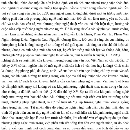
tính dân chủ, nhân đạo một lần nữa khẳng định vai trò tích cực của nó trong việc phản ánh
con người bị áp bức vùng lên chống bạo quyền, bảo vệ quyền sống của con người gắn liền
với sự tồn vong của dân tộc trước nạn ngoại xâm, không phải dưới một tư tưởng mới nào,
không phải trên một phương pháp nghệ thuật mới nào. Đó vẫn chỉ là tư tưởng yêu nước, dân
chủ và nhân đạo vốn có, với phương pháp nghệ thuật vốn có, có tính hiện thực, hướng về
cuộc sống cấp thiết hàng ngày của con người. Đó là sáng tác của các sỹ phu yêu nước chống
Pháp, kiên quyết đứng về phía nhân dân như Nguyễn Đình Chiểu, Phan Văn Trị, Phạm Văn
Nghị, Hoàng Diệu, Nguyễn Cao, Nguyễn Quang Bích... Đó còn là sáng tác của những trí
thức phong kiến khủng hoảng về tư tưởng và thế giới quan, mất lòng tin vào chế độ hiện tại,
nhưng không có ánh sáng mới nào soi rọi, họ cất lên tiếng nói bất lực và chống đối, bằng
những phương pháp và hình thức nghệ thuật vốn có, như Nguyễn Khuyến, Tú Xương...
Khẳng định sự xuất hiện của khuynh hướng trong nền văn học Việt Nam cổ chỉ bắt đầu từ
thế kỷ XVI có làm nghèo nàn bộ mặt nghệ thuật của lịch sử văn học hay không? Chắc chắn
là không. Sự phong phú, đa dạng, nhiều vẻ của lịch sử văn học không chỉ tuỳ thuộc vào số
lượng các khuynh hướng tư tưởng trong văn học mà chỉ tuỳ thuộc vào các khuynh hướng
văn học với tư cách là các khuynh hướng của các biện pháp nghệ thuật. Văn học Việt Nam
cổ vẫn phát triển ngay khi không có các khuynh hướng nghệ thuật khác nhau trong văn học,
như chúng ta đã biết, suốt từ thế kỷ X đến thế kỷ XV. Sự ra đời của khuynh hướng nghệ
thuật mới trong văn học chỉ đánh dấu những sự đổi mới một cách căn bản tư tưởng nghệ
thuật, phương pháp nghệ thuật, là sự thể hiện những lập trường nghệ thuật không giống
nhau trong văn học. Tất nhiên, điều đó cũng có nghĩa rằng, tinh thần dân chủ, nhân đạo và
trình độ phát triển của tư duy nghệ thuật từ khi có sự xuất hiện các khuynh hướng nghệ thuật
khác nhau trong văn học là cao hơn trước rất nhiều, khi các nhà văn có quyền tự do lựa chọn
phương pháp nghệ thuật trong việc phản ánh đời sống tâm hồn con người mình, tự do phát
biểu ý kiến của mình một cách công khai, và có quyền đấu tranh phê bình để bảo vệ lập