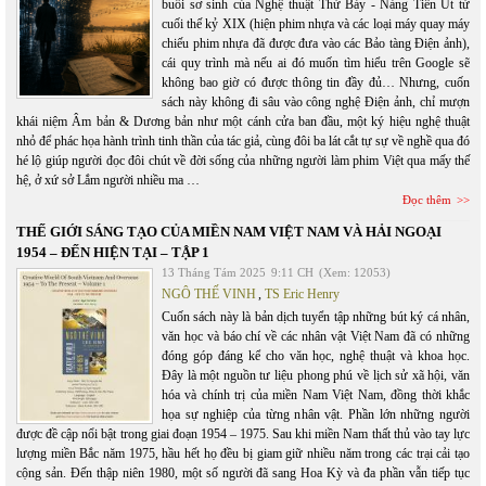
buổi sơ sinh của Nghệ thuật Thứ Bảy - Nàng Tiên Út từ
cuối thế kỷ XIX (hiện phim nhựa và các loại máy quay máy
chiếu phim nhựa đã được đưa vào các Bảo tàng Điện ảnh),
cái quy trình mà nếu ai đó muốn tìm hiểu trên Google sẽ
không bao giờ có được thông tin đầy đủ… Nhưng, cuốn
sách này không đi sâu vào công nghệ Điện ảnh, chỉ mượn
khái niệm Âm bản & Dương bản như một cánh cửa ban đầu, một ký hiệu nghệ thuật
nhỏ để phác họa hành trình tinh thần của tác giả, cùng đôi ba lát cắt tự sự về nghề qua đó
hé lộ giúp người đọc đôi chút về đời sống của những người làm phim Việt qua mấy thế
hệ, ở xứ sở Lắm người nhiều ma …
Đọc thêm
THẾ GIỚI SÁNG TẠO CỦA MIỀN NAM VIỆT NAM VÀ HẢI NGOẠI
1954 – ĐẾN HIỆN TẠI – TẬP 1
13 Tháng Tám 2025
9:11 CH
(Xem: 12053)
NGÔ THẾ VINH
,
TS Eric Henry
Cuốn sách này là bản dịch tuyển tập những bút ký cá nhân,
văn học và báo chí về các nhân vật Việt Nam đã có những
đóng góp đáng kể cho văn học, nghệ thuật và khoa học.
Đây là một nguồn tư liệu phong phú về lịch sử xã hội, văn
hóa và chính trị của miền Nam Việt Nam, đồng thời khắc
họa sự nghiệp của từng nhân vật. Phần lớn những người
được đề cập nổi bật trong giai đoạn 1954 – 1975. Sau khi miền Nam thất thủ vào tay lực
lượng miền Bắc năm 1975, hầu hết họ đều bị giam giữ nhiều năm trong các trại cải tạo
cộng sản. Đến thập niên 1980, một số người đã sang Hoa Kỳ và đa phần vẫn tiếp tục