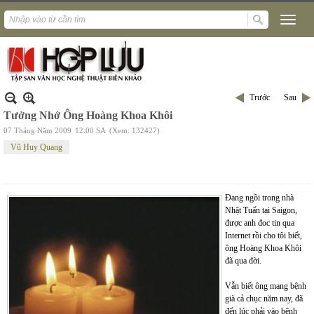
Trước
Sau
Tưởng Nhớ Ông Hoàng Khoa Khôi
07 Tháng Năm 2009
12:00 SA
(Xem: 132427)
Vũ Huy Quang
Đang ngồi trong nhà
Nhật Tuấn tại
Saigon
,
được anh đoc tin qua
Internet rồi cho tôi biết,
ông Hoàng Khoa Khôi
đã qua đời.
Vẫn biết ông mang bệnh
già cả chục năm nay, đã
đến lúc phải vào bệnh