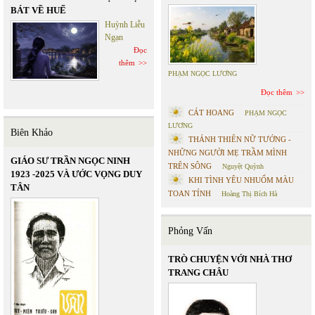
BÁT VỀ HUẾ
Huỳnh Liễu
Ngạn
Đọc
thêm
PHẠM NGỌC LƯƠNG
Đọc thêm
CÁT HOANG
PHẠM NGỌC
LƯƠNG
Biên Khảo
THÁNH THIÊN NỮ TƯỚNG -
NHỮNG NGƯỜI MẸ TRẦM MÌNH
GIÁO SƯ TRẦN NGỌC NINH
TRÊN SÔNG
Nguyệt Quỳnh
1923 -2025 VÀ ƯỚC VỌNG DUY
KHI TÌNH YÊU NHUỐM MÀU
TÂN
TOAN TÍNH
Hoàng Thị Bích Hà
Phỏng Vấn
TRÒ CHUYỆN VỚI NHÀ THƠ
TRANG CHÂU