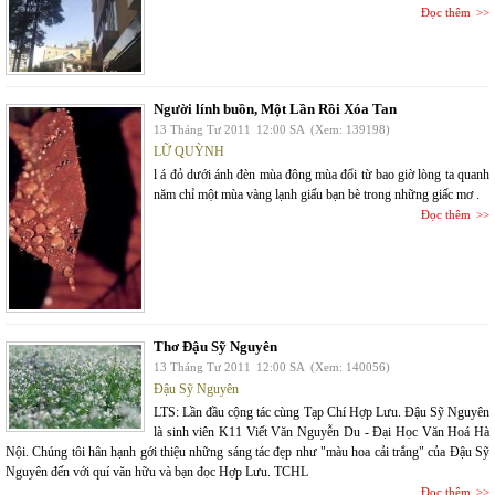
Đọc thêm
Người lính buồn, Một Lần Rồi Xóa Tan
13 Tháng Tư 2011
12:00 SA
(Xem: 139198)
LỮ QUỲNH
l á đỏ dưới ánh đèn mùa đông mùa đổi từ bao giờ lòng ta quanh
năm chỉ một mùa vàng lạnh giấu bạn bè trong những giấc mơ .
Đọc thêm
Thơ Đậu Sỹ Nguyên
13 Tháng Tư 2011
12:00 SA
(Xem: 140056)
Đậu Sỹ Nguyên
LTS: Lần đầu cộng tác cùng Tạp Chí Hợp Lưu. Đậu Sỹ Nguyên
là sinh viên K11 Viết Văn Nguyễn Du - Đại Học Văn Hoá Hà
Nội. Chúng tôi hân hạnh gới thiệu những sáng tác đẹp như "màu hoa cải trắng" của Đậu Sỹ
Nguyên đến với quí văn hữu và bạn đọc Hợp Lưu. TCHL
Đọc thêm