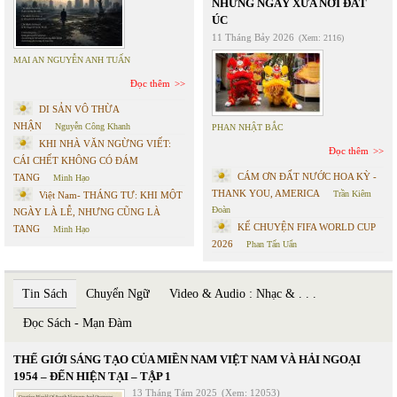
NHỮNG NGÀY XƯA NƠI ĐẤT
ÚC
11 Tháng Bảy 2026
(Xem: 2116)
MAI AN NGUYỄN ANH TUẤN
Đọc thêm
DI SẢN VÔ THỪA
NHẬN
Nguyễn Công Khanh
PHAN NHẬT BẮC
KHI NHÀ VĂN NGỪNG VIẾT:
Đọc thêm
CÁI CHẾT KHÔNG CÓ ĐÁM
CÁM ƠN ĐẤT NƯỚC HOA KỲ -
TANG
Minh Hạo
THANK YOU, AMERICA
Trần Kiêm
Việt Nam- THÁNG TƯ: KHI MỘT
Đoàn
NGÀY LÀ LỄ, NHƯNG CŨNG LÀ
KỂ CHUYỆN FIFA WORLD CUP
TANG
Minh Hạo
2026
Phan Tấn Uẩn
Tin Sách
Chuyển Ngữ
Video & Audio : Nhạc & . . .
Đọc Sách - Mạn Đàm
THẾ GIỚI SÁNG TẠO CỦA MIỀN NAM VIỆT NAM VÀ HẢI NGOẠI
1954 – ĐẾN HIỆN TẠI – TẬP 1
13 Tháng Tám 2025
(Xem: 12053)