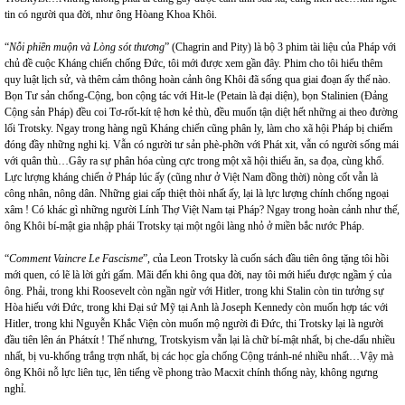
tin có người qua đời, như ông Hòang Khoa Khôi.
“
Nỗi phiền muộn và Lòng sót thương
” (Chagrin and Pity) là bộ 3 phim tài liệu của Pháp với
chủ đề cuộc Kháng chiến chống Đức, tôi mới được xem gần đây. Phim cho tôi hiểu thêm
quy luật lịch sử, và thêm cảm thông hoàn cảnh ông Khôi đã sống qua giai đoạn ấy thế nào.
Bọn Tư sản chống-Cộng, bon cộng tác với Hit-le (Petain là đại diện), bọn Stalinien (Đảng
Cộng sản Pháp) đều coi Tơ-rốt-kít tệ hơn kẻ thù, đều muốn tận diệt hết những ai theo đường
lối Trotsky. Ngay trong hàng ngũ Kháng chiến cũng phân ly, làm cho xã hội Pháp bị chiếm
đóng đầy những nghi kị. Vẫn có người tư sản phè-phỡn với Phát xit, vẫn có người sống mái
với quân thù…Gây ra sự phân hóa cùng cực trong một xã hội thiếu ăn, sa đọa, cùng khổ.
Lực lượng kháng chiến ở Pháp lúc ấy (cũng như ở Việt
Nam
đồng thời) nòng cốt vẫn là
công nhân, nông dân. Những giai cấp thiệt thòi nhất ấy, lại là lực lượng chính chống ngoại
xâm ! Có khác gì những người Lính Thợ Việt
Nam
tại Pháp? Ngay trong hoàn cảnh như thế,
ông Khôi bí-mật gia nhập phái Trotsky tại một ngôi làng nhỏ ở miền bắc nước Pháp.
“
Comment Vaincre Le Fascisme
”, của Leon Trotsky là cuốn sách đầu tiên ông tặng tôi hồi
mới quen, có lẽ là lời gửi gấm. Mãi đến khi ông qua đời, nay tôi mới hiểu được ngầm ý của
ông. Phải, trong khi Roosevelt còn ngần ngừ với Hitler, trong khi Stalin còn tin tưởng sự
Hòa hiếu với Đức, trong khi Đại sứ Mỹ tại Anh là Joseph Kennedy còn muốn hợp tác với
Hitler, trong khi Nguyễn Khắc Viện còn muốn mộ người đi Đức, thi Trotsky lại là người
đầu tiên lên án Phátxít ! Thế nhưng, Trotskyism vẫn lại là chữ bí-mật nhất, bị che-dấu nhiều
nhất, bị vu-khống trắng trợn nhất, bị các học gỉa chống Cộng tránh-né nhiều nhất…Vậy mà
ông Khôi nỗ lực liên tục, lên tiếng về phong trào Macxit chính thống này, không ngưng
nghỉ.