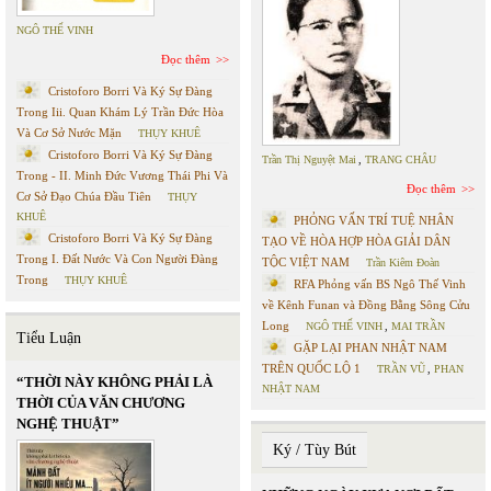
NGÔ THẾ VINH
Đọc thêm
Cristoforo Borri Và Ký Sự Đàng
Trong Iii. Quan Khám Lý Trần Đức Hòa
Và Cơ Sở Nước Mặn
THỤY KHUÊ
Cristoforo Borri Và Ký Sự Đàng
Trần Thị Nguyệt Mai
,
TRANG CHÂU
Trong - II. Minh Đức Vương Thái Phi Và
Đọc thêm
Cơ Sở Đạo Chúa Đầu Tiên
THỤY
KHUÊ
PHỎNG VẤN TRÍ TUỆ NHÂN
Cristoforo Borri Và Ký Sự Đàng
TẠO VỀ HÒA HỢP HÒA GIẢI DÂN
Trong I. Đất Nước Và Con Người Đàng
TỘC VIỆT NAM
Trần Kiêm Đoàn
Trong
THỤY KHUÊ
RFA Phỏng vấn BS Ngô Thế Vinh
về Kênh Funan và Đồng Bằng Sông Cửu
Long
NGÔ THẾ VINH
,
MAI TRẦN
Tiểu Luận
GẶP LẠI PHAN NHẬT NAM
TRÊN QUỐC LỘ 1
TRẦN VŨ
,
PHAN
“THỜI NÀY KHÔNG PHẢI LÀ
NHẬT NAM
THỜI CỦA VĂN CHƯƠNG
NGHỆ THUẬT”
Ký / Tùy Bút