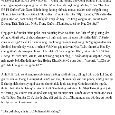
và Đệ 4 đã hợp tác, chỉ có ở Việt Nam”; “Cũng như phong trào Công Binh tại Pháp (trên 2
chục ngàn người) là phong trào do Đệ Tứ tổ chức, đã hoạt động hữu hiệu”. Và, “Tổ chức
Đệ Tứ Quốc tế Việt
Nam
đã linh động, không nhờ cậy một ai, mà lớn nhất thế giới trong
Phong trào Giải Thực (Giải ách Thực dân – từ ngữ thập niên ‘40)”. Lại nữa, “Đã chiến đấu
giành Độc lập, dám chống trả Đế quốc Pháp lẫn Mỹ…có tiếng vang to lớn, so với Nam
Dương, Thái, Tích Lan, Miến, Trung Quốc…Tất nhiên, so cả với Nga Xô nữa!”
Ông quen biết nhiều thành phần, bạn nói tiếng Pháp đã đành, bạn Việt trẻ già gì cũng lắm…
(Ông Khôi già yếu, cả chục năm nay chỉ ngồi nhà, sao mà quen biết nhiều thế?). Thế nào
cũng sẽ có người viết kỷ niệm về ông. Tôi không muốn là một trong những người đầu tiên.
Sở dĩ có bài viết này, vì sau 1 tuần ở Việt Nam gặp nhà văn Nhật Tuấn, khi trở lại Hoa Kỳ,
chúng tôi nói chuyện qua phone…Lúc nhắc tới đám tang ông Khôi, thì tác gỉa “
Đi Về Nơi
Hoang Dã
” vừa cười, vừa la, vừa hét trong ống nói rằng, “Tơ-rốt-kít bị vùi dập thế, chẳng
mấy người biết đầu đuôi, nay ông Hoàng Khoa Khôi vừa qua đời…,” sao mà, “…Còn sợ
gì?...Mà không lên tiếng đôi lời?”.
Anh Nhật Tuấn có lẽ là người cuối cùng mà ông Khôi kết bạn, tôi nghĩ thế, trước khi ông từ
giã cõi đời vài tháng. Hai người dù chưa gặp mặt, chỉ mới tiếp xúc qua phone, nhưng anh lại
là chứng nhân cho suy nghĩ của tôi, cho tôi thấy lý do nào ông Khôi được nhiều người,
thuộc nhiều thành phần qúy mến: Khi tôi đề nghị ông gửi sách cho Nhật Tuấn, ông tỏ ý rất
vui mừng (có lẽ niềm vui lớn nhất cua ông mà tôi được biết, là mỗi khi có ai muốn đọc sách
của Tủ Sách Nghiên Cứu), và sốt sắng đòi gửi lập tức…Nhưng ngay sau đó, ông cứ hỏi đi
hỏi lại, và băn khoăn mãi…là,
“Liệu gửi sách, anh ấy ...có bị làm phiền không?”