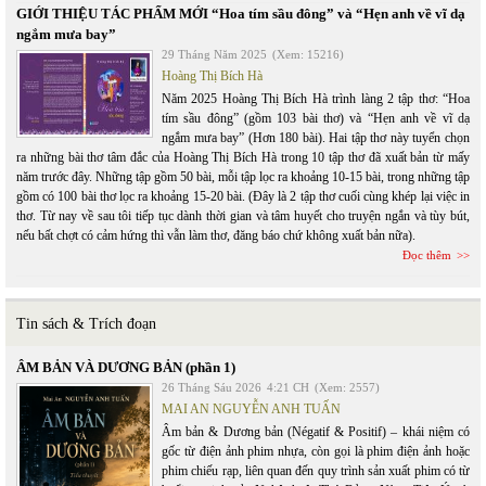
GIỚI THIỆU TÁC PHẨM MỚI “Hoa tím sầu đông” và “Hẹn anh về vĩ dạ
ngắm mưa bay”
29 Tháng Năm 2025
(Xem: 15216)
Hoàng Thị Bích Hà
Năm 2025 Hoàng Thị Bích Hà trình làng 2 tập thơ: “Hoa
tím sầu đông” (gồm 103 bài thơ) và “Hẹn anh về vĩ dạ
ngắm mưa bay” (Hơn 180 bài). Hai tập thơ này tuyển chọn
ra những bài thơ tâm đắc của Hoàng Thị Bích Hà trong 10 tập thơ đã xuất bản từ mấy
năm trước đây. Những tập gồm 50 bài, mỗi tập lọc ra khoảng 10-15 bài, trong những tập
gồm có 100 bài thơ lọc ra khoảng 15-20 bài. (Đây là 2 tập thơ cuối cùng khép lại việc in
thơ. Từ nay về sau tôi tiếp tục dành thời gian và tâm huyết cho truyện ngắn và tùy bút,
nếu bất chợt có cảm hứng thì vẫn làm thơ, đăng báo chứ không xuất bản nữa).
Đọc thêm
Tin sách & Trích đoạn
ÂM BẢN VÀ DƯƠNG BẢN (phần 1)
26 Tháng Sáu 2026
4:21 CH
(Xem: 2557)
MAI AN NGUYỄN ANH TUẤN
Âm bản & Dương bản (Négatif & Positif) – khái niệm có
gốc từ điện ảnh phim nhựa, còn gọi là phim điện ảnh hoặc
phim chiếu rạp, liên quan đến quy trình sản xuất phim có từ