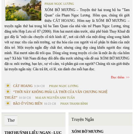
PHẠM NGỌC LƯƠNG
XÓM BỜ MƯƠNG – Truyện thứ hai trong bộ ba "Tam
Quan" của Phạm Ngọc Lương. Hôm qua, chúng tôi giới
thiệu CÁT HOANG. Hôm nay là XÓM BỜ MƯƠNG –
truyện ngắn thứ hai trong bộ ba Tam Quan của nhà văn trẻ Phạm Ngọc Lương, từng
đăng trên Hợp Lưu số 87 (2006). Hơn hai mươi năm trước, nhà phê bình Thụy Khuê đã
gọi đây là "một câu chuyện cổ tích kinh dị", nơi cái chết của một dòng sông song hành
với sự mục rữa của môi trường, sự tha hóa của con người và số phận bi thảm của một
đứa trẻ. Một truyện ngắn đầy chất thơ, nhưng càng đẹp càng khiến người đọc rùng
mình. Hai mươi năm đã trôi qua. Dòng sông trong truyện có còn là một ẩn dụ của hôm
nay? Xã hội Việt Nam đã thay đổi đến đâu trước những vấn đề mà XÓM BỜ MƯƠNG
đặt ra: môi trường, bạo lực, sự vô cảm, và phẩm giá con người? Chúng tôi xin giới thiệu
lại truyện ngắn này. Câu trả lời, có lẽ, xin dành cho mỗi bạn đọc.
Đọc thêm
CÁT HOANG
3:34 CH
PHẠM NGỌC LƯƠNG
“THỜI NÀY KHÔNG PHẢI LÀ THỜI CỦA VĂN CHƯƠNG NGHỆ
THUẬT”
10:50 CH
MAI AN NGUYỄN ANH TUẤN
BÃO Ở VÙNG BIÊN
10:23 CH
PHAN THANH BÌNH
Truyện Ngắn
Thơ
XÓM BỜ MƯƠNG
THƠ HUỲNH LIỄU NGẠN - LỤC