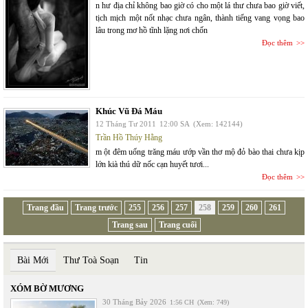
n hư địa chỉ không bao giờ có cho một lá thư chưa bao giờ viết,
tịch mịch một nốt nhạc chưa ngân, thành tiếng vang vọng bao
lâu trong mơ hồ tĩnh lặng nơi chốn
Đọc thêm
Khúc Vũ Đá Máu
12 Tháng Tư 2011
12:00 SA
(Xem: 142144)
Trần Hồ Thúy Hằng
m ột đêm uống trăng máu ướp vần thơ mộ đỏ bào thai chưa kịp
lớn kià thú dữ nốc cạn huyết tươi...
Đọc thêm
Trang đầu
Trang trước
255
256
257
258
259
260
261
Trang sau
Trang cuối
Bài Mới
Thư Toà Soạn
Tin
XÓM BỜ MƯƠNG
30 Tháng Bảy 2026
1:56 CH
(Xem: 749)