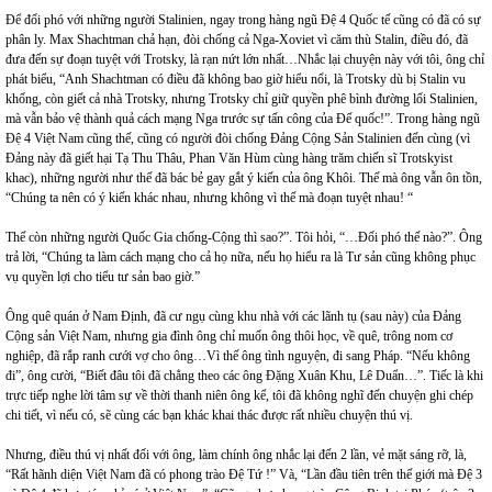
Để đối phó với những người Stalinien, ngay trong hàng ngũ Đệ 4 Quốc tế cũng có đã có sự
phân ly. Max Shachtman chả hạn, đòi chống cả Nga-Xoviet vì căm thù Stalin, điều đó, đã
đưa đến sự đoạn tuyệt với Trotsky, là rạn nứt lớn nhất…Nhắc lại chuyện này với tôi, ông chỉ
phát biểu, “Anh Shachtman có điều đã không bao giờ hiểu nổi, là Trotsky dù bị Stalin vu
khống, còn giết cả nhà Trotsky, nhưng Trotsky chỉ giữ quyền phê bình đường lối Stalinien,
mà vẫn bảo vệ thành quả cách mạng Nga trước sự tấn công của Đế quốc!”. Trong hàng ngũ
Đệ 4 Việt Nam cũng thế, cũng có người đòi chống Đảng Cộng Sản Stalinien đến cùng (vì
Đảng này đã giết hại Tạ Thu Thâu, Phan Văn Hùm cùng hàng trăm chiến sĩ Trotskyist
khac), những người như thế đã bác bẻ gay gắt ý kiến của ông Khôi. Thế mà ông vẫn ôn tồn,
“Chúng ta nên có ý kiến khác nhau, nhưng không vì thế mà đoạn tuyệt nhau! “
Thế còn những người Quốc Gia chống-Cộng thì sao?”. Tôi hỏi, “…Đối phó thế nào?”. Ông
trả lời, “Chúng ta làm cách mạng cho cả họ nữa, nếu họ hiểu ra là Tư sản cũng không phục
vụ quyền lợi cho tiểu tư sản bao giờ.”
Ông quê quán ở Nam Định, đã cư ngụ cùng khu nhà với các lãnh tụ (sau này) của Đảng
Cộng sản Việt Nam, nhưng gia đình ông chỉ muốn ông thôi học, về quê, trông nom cơ
nghiệp, đã rắp ranh cưới vợ cho ông…Vì thế ông tình nguyện, đi sang Pháp. “Nếu không
đi”, ông cười, “Biết đâu tôi đã chẳng theo các ông Đặng Xuân Khu, Lê Duẩn…”. Tiếc là khi
trực tiếp nghe lời tâm sự về thời thanh niên ông kể, tôi đã không nghĩ đến chuyện ghi chép
chi tiết, vì nếu có, sẽ cùng các bạn khác khai thác được rất nhiều chuyện thú vị.
Nhưng, điều thú vị nhất đối với ông, làm chính ông nhắc lại đến 2 lần, vẻ mặt sáng rỡ, là,
“Rất hãnh diện Việt
Nam
đã có phong trào Đệ Tứ !” Và, “Lần đầu tiên trên thế giới mà Đệ 3