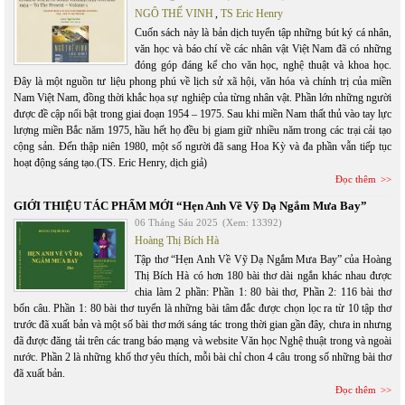
NGÔ THẾ VINH
,
TS Eric Henry
Cuốn sách này là bản dịch tuyển tập những bút ký cá nhân,
văn học và báo chí về các nhân vật Việt Nam đã có những
đóng góp đáng kể cho văn học, nghệ thuật và khoa học.
Đây là một nguồn tư liệu phong phú về lịch sử xã hội, văn hóa và chính trị của miền
Nam Việt Nam, đồng thời khắc họa sự nghiệp của từng nhân vật. Phần lớn những người
được đề cập nổi bật trong giai đoạn 1954 – 1975. Sau khi miền Nam thất thủ vào tay lực
lượng miền Bắc năm 1975, hầu hết họ đều bị giam giữ nhiều năm trong các trại cải tạo
cộng sản. Đến thập niên 1980, một số người đã sang Hoa Kỳ và đa phần vẫn tiếp tục
hoạt động sáng tạo.(TS. Eric Henry, dịch giả)
Đọc thêm
GIỚI THIỆU TÁC PHẨM MỚI “Hẹn Anh Về Vỹ Dạ Ngắm Mưa Bay”
06 Tháng Sáu 2025
(Xem: 13392)
Hoàng Thị Bích Hà
Tập thơ “Hẹn Anh Về Vỹ Dạ Ngắm Mưa Bay” của Hoàng
Thị Bích Hà có hơn 180 bài thơ dài ngắn khác nhau được
chia làm 2 phần: Phần 1: 80 bài thơ, Phần 2: 116 bài thơ
bốn câu. Phần 1: 80 bài thơ tuyển là những bài tâm đắc được chọn lọc ra từ 10 tập thơ
trước đã xuất bản và một số bài thơ mới sáng tác trong thời gian gần đây, chưa in nhưng
đã được đăng tải trên các trang báo mạng và website Văn học Nghệ thuật trong và ngoài
nước. Phần 2 là những khổ thơ yêu thích, mỗi bài chỉ chon 4 câu trong số những bài thơ
đã xuất bản.
Đọc thêm