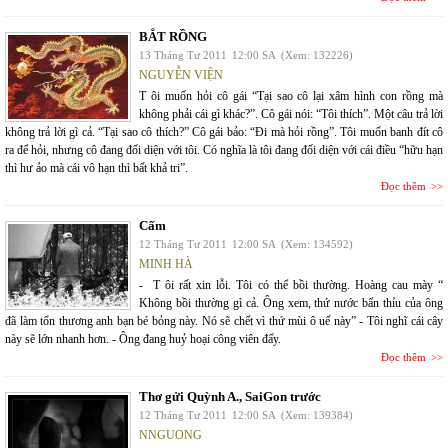
BẮT RỒNG
13 Tháng Tư 2011
12:00 SA
(Xem: 132226)
NGUYỄN VIỆN
T ôi muốn hỏi cô gái “Tại sao cô lại xâm hình con rồng mà
không phải cái gì khác?”. Cô gái nói: “Tôi thích”. Một câu trả lời
không trả lời gì cả. “Tại sao cô thích?” Cô gái bảo: “Đi mà hỏi rồng”. Tôi muốn banh đít cô
ra để hỏi, nhưng cô đang đối diện với tôi. Có nghĩa là tôi đang đối diện với cái điều “hữu hạn
thì hư ảo mà cái vô hạn thì bất khả tri”.
Đọc thêm
Cấm
12 Tháng Tư 2011
12:00 SA
(Xem: 134592)
MINH HÀ
- T ôi rất xin lỗi. Tôi có thể bồi thường. Hoàng cau mày “
Không bồi thường gì cả. Ông xem, thứ nước bẩn thỉu của ông
đã làm tổn thương anh bạn bé bỏng này. Nó sẽ chết vì thứ mùi ô uế này” - Tôi nghĩ cái cây
này sẽ lớn nhanh hơn. - Ông đang huỷ hoại công viên đấy.
Đọc thêm
Thơ gửi Quỳnh A., SaiGon trước
12 Tháng Tư 2011
12:00 SA
(Xem: 139384)
NNGUONG