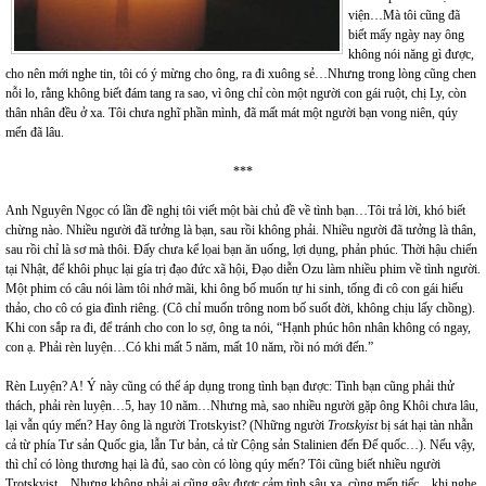
viện…Mà tôi cũng đã
biết mấy ngày nay ông
không nói năng gì được,
cho nên mới nghe tin, tôi có ý mừng cho ông, ra đi xuông sẻ…Nhưng trong lòng cũng chen
nỗi lo, rằng không biết đám tang ra sao, vì ông chỉ còn một người con gái ruột, chị Ly, còn
thân nhân đều ở xa. Tôi chưa nghĩ phần mình, đã mất mát một người bạn vong niên, qúy
mến đã lâu.
***
Anh Nguyên Ngọc có lần đề nghị tôi viết một bài chủ đề về tình bạn…Tôi trả lời, khó biết
chừng nào. Nhiều người đã tưởng là bạn, sau rồi không phải. Nhiều người đã tưởng là thân,
sau rồi chỉ là sơ mà thôi. Đấy chưa kể lọai bạn ăn uống, lợi dụng, phản phúc. Thời hậu chiến
tại Nhật, để khôi phục lại gía trị đạo đức xã hội, Đạo diễn Ozu làm nhiều phim về tình người.
Một phim có câu nói làm tôi nhớ mãi, khi ông bố muốn tự hi sinh, tống đi cô con gái hiếu
thảo, cho cô có gia đình riêng. (Cô chỉ muốn trông nom bố suốt đời, không chịu lấy chồng).
Khi con sắp ra đi, để tránh cho con lo sợ, ông ta nói, “Hạnh phúc hôn nhân không có ngay,
con ạ. Phải rèn luyện…Có khi mất 5 năm, mất 10 năm, rồi nó mới đến.”
Rèn Luyện? A! Ý này cũng có thể áp dụng trong tình bạn được: Tình bạn cũng phải thử
thách, phải rèn luyện…5, hay 10 năm…Nhưng mà, sao nhiều người gặp ông Khôi chưa lâu,
lại vẫn qúy mến? Hay ông là người Trotskyist? (Những người
Trotskyist
bị sát hại tàn nhẫn
cả từ phía Tư sản Quốc gia, lẫn Tư bản, cả từ Cộng sản Stalinien đến Đế quốc…). Nếu vậy,
thì chỉ có lòng thương hại là đủ, sao còn có lòng qúy mến? Tôi cũng biết nhiều người
Trotskyist…Nhưng không phải ai cũng gây được cảm tình sâu xa, cùng mến tiếc…khi nghe