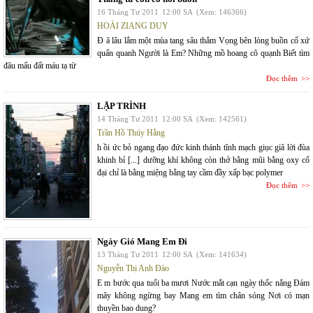
16 Tháng Tư 2011
12:00 SA
(Xem: 146366)
HOÀI ZIANG DUY
Đ ã lâu lắm một mùa tang sâu thẳm Vọng bên lòng buồn cố xứ
quẩn quanh Người là Em? Những mồ hoang cô quạnh Biết tìm
đâu mẩu đất máu tạ từ
Đọc thêm
LẬP TRÌNH
14 Tháng Tư 2011
12:00 SA
(Xem: 142561)
Trần Hồ Thúy Hằng
h ồi ức bỏ ngang đạo đức kinh thánh tĩnh mạch giục giã lời đùa
khinh bỉ [...] dưỡng khí không còn thở bằng mũi bằng oxy cổ
đại chỉ là bằng miệng bằng tay cầm đầy xấp bạc polymer
Đọc thêm
Ngày Gió Mang Em Đi
13 Tháng Tư 2011
12:00 SA
(Xem: 141634)
Nguyễn Thị Anh Đào
E m bước qua tuổi ba mươi Nước mắt cạn ngày thốc nắng Đám
mây không ngừng bay Mang em tìm chân sóng Nơi có mạn
thuyền bao dung?