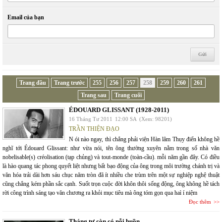
Email của bạn
Trang đầu
Trang trước
255
256
257
258
259
260
261
Trang sau
Trang cuối
ÉDOUARD GLISSANT (1928-2011)
16 Tháng Tư 2011
12:00 SA
(Xem: 98201)
TRẦN THIỆN ĐẠO
N ói nào ngay, thì chẳng phải viện Hàn lâm Thụy điển không hề
nghĩ tới Édouard Glissant: như vừa nói, tên ông thường xuyên nằm trong số nhà văn
nobelisable(s) créolisation (tạp chủng) và tout-monde (toàn-cầu). mỗi năm gần đây. Có điều
là hào quang tác phong quyết liệt nhưng bất bạo động của ông trong môi trường chánh trị và
văn hóa trải dài hơn sáu chục năm tròn đã ít nhiều che trùm trên một sự nghiệp nghệ thuật
cũng chẳng kém phần sắc cạnh. Suốt trọn cuộc đời khôn thôi sống động, ông không hề tách
rời công trình sáng tạo văn chương ra khỏi mục tiêu mà ông tóm gọn qua haì í niệm
Đọc thêm
Tháng tư còn có nỗi buồn