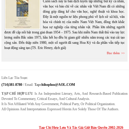
Cuốn sách này là bản dịch tuyển tập những bút ký cá nhân,
văn học và báo chí về các nhân vật Việt Nam đã có những
đóng góp đáng kể cho văn học, nghệ thuật và khoa học.
Đây là một nguồn tư liệu phong phú về lịch sử xã hội, văn
hóa và chính trị của miền Nam Việt Nam, đồng thời khắc
họa sự nghiệp của từng nhân vật. Phần lớn những người
được đề cập nổi bật trong giai đoạn 1954 – 1975. Sau khi miền Nam thất thủ vào tay lực
lượng miền Bắc năm 1975, hầu hết họ đều bị giam giữ nhiều năm trong các trại cải tạo
cộng sản. Đến thập niên 1980, một số người đã sang Hoa Kỳ và đa phần vẫn tiếp tục
hoạt động sáng tạo.(TS. Eric Henry, dịch giả)
Đọc thêm
Liên Lạc Tòa Soạn:
(714)381-8780
/ Email:
Tapc
Hihopluu@AOL.COM
TẠP CHÍ HỢP LƯU
Is An Independent Literary, Arts, And Research-Based Publication
Devoted To Commentary, Critical Essays, And Cultural Analysis.
It Is Not Affiliated With Any Government, Political Party, Or Political Organization.
All Opinions And Interpretations Expressed Herein Are Solely Those Of The Authors.
Tạp Chí Hợp Lưu Và Tác Giả Giữ Bản Quyền 2002-2026