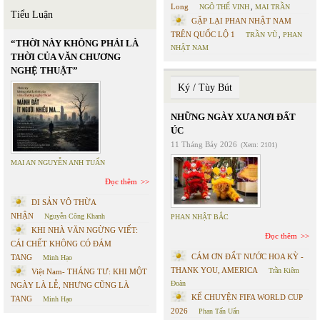
Long
NGÔ THẾ VINH
,
MAI TRẦN
Tiểu Luận
GẶP LẠI PHAN NHẬT NAM
TRÊN QUỐC LỘ 1
TRẦN VŨ
,
PHAN
“THỜI NÀY KHÔNG PHẢI LÀ
NHẬT NAM
THỜI CỦA VĂN CHƯƠNG
NGHỆ THUẬT”
Ký / Tùy Bút
NHỮNG NGÀY XƯA NƠI ĐẤT
ÚC
11 Tháng Bảy 2026
(Xem: 2101)
MAI AN NGUYỄN ANH TUẤN
Đọc thêm
DI SẢN VÔ THỪA
NHẬN
Nguyễn Công Khanh
PHAN NHẬT BẮC
KHI NHÀ VĂN NGỪNG VIẾT:
Đọc thêm
CÁI CHẾT KHÔNG CÓ ĐÁM
CÁM ƠN ĐẤT NƯỚC HOA KỲ -
TANG
Minh Hạo
THANK YOU, AMERICA
Trần Kiêm
Việt Nam- THÁNG TƯ: KHI MỘT
Đoàn
NGÀY LÀ LỄ, NHƯNG CŨNG LÀ
KỂ CHUYỆN FIFA WORLD CUP
TANG
Minh Hạo
2026
Phan Tấn Uẩn