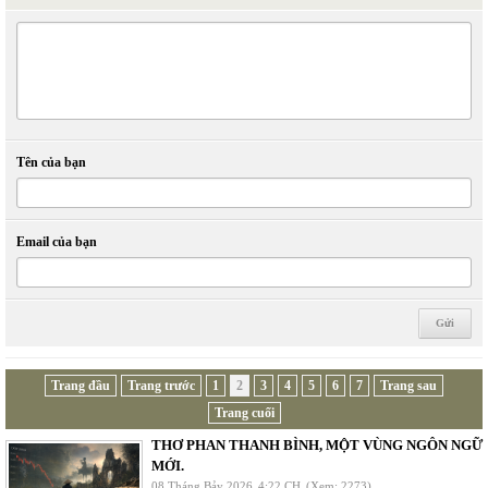
Tên của bạn
Email của bạn
Trang đầu
Trang trước
1
2
3
4
5
6
7
Trang sau
Trang cuối
THƠ PHAN THANH BÌNH, MỘT VÙNG NGÔN NGỮ
MỚI.
08 Tháng Bảy 2026
4:22 CH
(Xem: 2273)