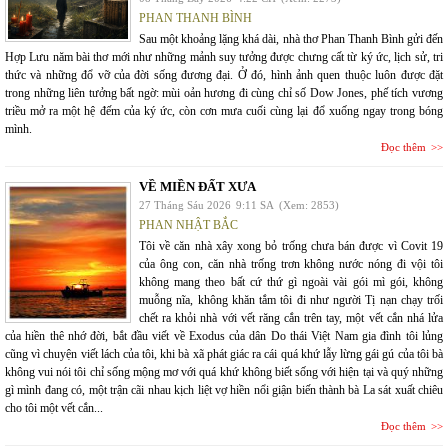
PHAN THANH BÌNH
Sau một khoảng lặng khá dài, nhà thơ Phan Thanh Bình gửi đến
Hợp Lưu năm bài thơ mới như những mảnh suy tưởng được chưng cất từ ký ức, lịch sử, tri
thức và những đổ vỡ của đời sống đương đại. Ở đó, hình ảnh quen thuộc luôn được đặt
trong những liên tưởng bất ngờ: mùi oản hương đi cùng chỉ số Dow Jones, phế tích vương
triều mở ra một hệ đếm của ký ức, còn cơn mưa cuối cùng lại đổ xuống ngay trong bóng
mình.
Đọc thêm
VỀ MIỀN ĐẤT XƯA
27 Tháng Sáu 2026
9:11 SA
(Xem: 2853)
PHAN NHẬT BẮC
Tôi về căn nhà xây xong bỏ trống chưa bán được vì Covit 19
của ông con, căn nhà trống trơn không nước nóng đi vội tôi
không mang theo bất cứ thứ gì ngoài vài gói mì gói, không
muỗng nĩa, không khăn tắm tôi đi như người Tị nạn chạy trối
chết ra khỏi nhà với vết răng cắn trên tay, một vết cắn nhá lửa
của hiền thê nhớ đời, bắt đầu viết về Exodus của dân Do thái Việt Nam gia đình tôi lủng
cũng vì chuyện viết lách của tôi, khi bà xã phát giác ra cái quá khứ lẫy lừng gái gú của tôi bà
không vui nói tôi chỉ sống mộng mơ với quá khứ không biết sống với hiện tại và quý những
gì mình đang có, một trận cãi nhau kịch liệt vợ hiền nổi giận biến thành bà La sát xuất chiêu
cho tôi một vết cắn...
Đọc thêm