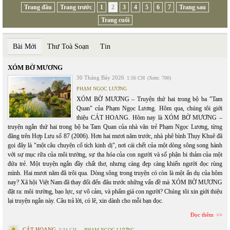
Trang đầu
Trang trước
1
2
3
4
5
6
7
Trang sau
Trang cuối
Bài Mới
Thư Toà Soạn
Tin
XÓM BỜ MƯƠNG
30 Tháng Bảy 2026
1:56 CH
(Xem: 700)
PHẠM NGỌC LƯƠNG
XÓM BỜ MƯƠNG – Truyện thứ hai trong bộ ba "Tam
Quan" của Phạm Ngọc Lương. Hôm qua, chúng tôi giới
thiệu CÁT HOANG. Hôm nay là XÓM BỜ MƯƠNG –
truyện ngắn thứ hai trong bộ ba Tam Quan của nhà văn trẻ Phạm Ngọc Lương, từng
đăng trên Hợp Lưu số 87 (2006). Hơn hai mươi năm trước, nhà phê bình Thụy Khuê đã
gọi đây là "một câu chuyện cổ tích kinh dị", nơi cái chết của một dòng sông song hành
với sự mục rữa của môi trường, sự tha hóa của con người và số phận bi thảm của một
đứa trẻ. Một truyện ngắn đầy chất thơ, nhưng càng đẹp càng khiến người đọc rùng
mình. Hai mươi năm đã trôi qua. Dòng sông trong truyện có còn là một ẩn dụ của hôm
nay? Xã hội Việt Nam đã thay đổi đến đâu trước những vấn đề mà XÓM BỜ MƯƠNG
đặt ra: môi trường, bạo lực, sự vô cảm, và phẩm giá con người? Chúng tôi xin giới thiệu
lại truyện ngắn này. Câu trả lời, có lẽ, xin dành cho mỗi bạn đọc.
Đọc thêm
CÁT HOANG
3:34 CH
PHẠM NGỌC LƯƠNG