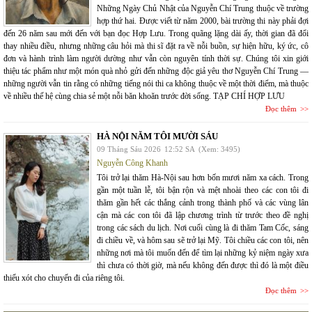
Những Ngày Chủ Nhật của Nguyễn Chí Trung thuộc về trường
hợp thứ hai. Được viết từ năm 2000, bài trường thi này phải đợi
đến 26 năm sau mới đến với bạn đọc Hợp Lưu. Trong quãng lặng dài ấy, thời gian đã đổi
thay nhiều điều, nhưng những câu hỏi mà thi sĩ đặt ra về nỗi buồn, sự hiện hữu, ký ức, cô
đơn và hành trình làm người dường như vẫn còn nguyên tính thời sự. Chúng tôi xin giới
thiệu tác phẩm như một món quà nhỏ gửi đến những độc giả yêu thơ Nguyễn Chí Trung —
những người vẫn tin rằng có những tiếng nói thi ca không thuộc về một thời điểm, mà thuộc
về nhiều thế hệ cùng chia sẻ một nỗi băn khoăn trước đời sống. TẠP CHÍ HỢP LƯU
Đọc thêm
HÀ NỘI NĂM TÔI MƯỜI SÁU
09 Tháng Sáu 2026
12:52 SA
(Xem: 3495)
Nguyễn Công Khanh
Tôi trở lại thăm Hà-Nội sau hơn bốn mươi năm xa cách. Trong
gần một tuần lễ, tôi bận rộn và mệt nhoài theo các con tôi đi
thăm gần hết các thắng cảnh trong thành phố và các vùng lân
cận mà các con tôi đã lập chương trình từ trước theo đề nghị
trong các sách du lịch. Nơi cuối cùng là đi thăm Tam Cốc, sáng
đi chiều về, và hôm sau sẽ trở lại Mỹ. Tôi chiều các con tôi, nên
những nơi mà tôi muốn đến để tìm lại những kỷ niệm ngày xưa
thì chưa có thời giờ, mà nếu không đến được thì đó là một điều
thiếu xót cho chuyến đi của riêng tôi.
Đọc thêm