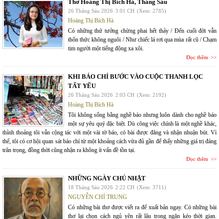
Thơ Hoàng Thị Bích Hà, Tháng Sáu
26 Tháng Sáu 2026
3:01 CH
(Xem: 2785)
Hoàng Thị Bích Hà
Có những thứ tưởng chừng phai hết thảy / Đến cuối đời vẫn
thổn thức không nguôi / Như chiếc lá rơi qua mùa rất cũ / Chạm
tim người một tiếng động xa xôi.
Đọc thêm
KHI BÁO CHÍ BƯỚC VÀO CUỘC THANH LỌC
TẤT YẾU
26 Tháng Sáu 2026
2:03 CH
(Xem: 2192)
Hoàng Thị Bích Hà
Tôi không sống bằng nghề báo nhưng luôn dành cho nghề báo
một sự yêu quý đặc biệt. Dù công việc chính là một nghề khác,
thỉnh thoảng tôi vẫn cộng tác với một vài tờ báo, có bài được đăng và nhận nhuận bút. Vì
thế, tôi có cơ hội quan sát báo chí từ một khoảng cách vừa đủ gần để thấy những giá trị đáng
trân trọng, đồng thời cũng nhận ra không ít vấn đề tồn tại.
Đọc thêm
NHỮNG NGÀY CHỦ NHẬT
18 Tháng Sáu 2026
2:22 CH
(Xem: 3711)
NGUYỄN CHÍ TRUNG
Có những bài thơ được viết ra để xuất bản ngay. Có những bài
thơ lại chọn cách ngủ yên rất lâu trong ngăn kéo thời gian.