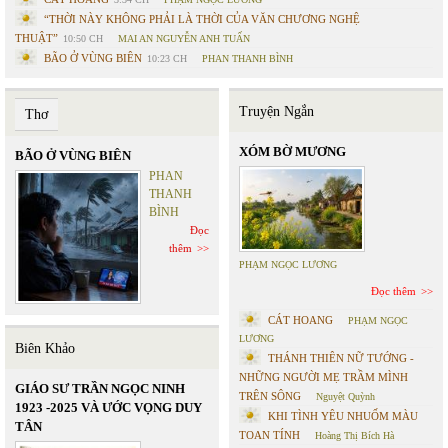
“THỜI NÀY KHÔNG PHẢI LÀ THỜI CỦA VĂN CHƯƠNG NGHỆ
THUẬT”
10:50 CH
MAI AN NGUYỄN ANH TUẤN
BÃO Ở VÙNG BIÊN
10:23 CH
PHAN THANH BÌNH
Truyện Ngắn
Thơ
XÓM BỜ MƯƠNG
BÃO Ở VÙNG BIÊN
PHAN
THANH
BÌNH
Đọc
thêm
PHẠM NGỌC LƯƠNG
Đọc thêm
CÁT HOANG
PHẠM NGỌC
LƯƠNG
Biên Khảo
THÁNH THIÊN NỮ TƯỚNG -
NHỮNG NGƯỜI MẸ TRẦM MÌNH
GIÁO SƯ TRẦN NGỌC NINH
TRÊN SÔNG
Nguyệt Quỳnh
1923 -2025 VÀ ƯỚC VỌNG DUY
KHI TÌNH YÊU NHUỐM MÀU
TÂN
TOAN TÍNH
Hoàng Thị Bích Hà