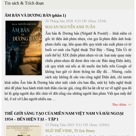
Tin sách & Trích đoạn
ÂM BẢN VÀ DƯƠNG BẢN (phần 1)
26 Tháng Sáu 2026
4:21 CH
(Xem: 2534)
MAI AN NGUYỄN ANH TUẤN
Âm bản & Dương bản (Négatif & Positif) – khái niệm có
gốc từ điện ảnh phim nhựa, còn gọi là phim điện ảnh hoặc
phim chiếu rạp, liên quan đến quy trình sản xuất phim có từ
buổi sơ sinh của Nghệ thuật Thứ Bảy - Nàng Tiên Út từ
cuối thế kỷ XIX (hiện phim nhựa và các loại máy quay máy
chiếu phim nhựa đã được đưa vào các Bảo tàng Điện ảnh),
cái quy trình mà nếu ai đó muốn tìm hiểu trên Google sẽ
không bao giờ có được thông tin đầy đủ… Nhưng, cuốn
sách này không đi sâu vào công nghệ Điện ảnh, chỉ mượn
khái niệm Âm bản & Dương bản như một cánh cửa ban đầu, một ký hiệu nghệ thuật
nhỏ để phác họa hành trình tinh thần của tác giả, cùng đôi ba lát cắt tự sự về nghề qua đó
hé lộ giúp người đọc đôi chút về đời sống của những người làm phim Việt qua mấy thế
hệ, ở xứ sở Lắm người nhiều ma …
Đọc thêm
THẾ GIỚI SÁNG TẠO CỦA MIỀN NAM VIỆT NAM VÀ HẢI NGOẠI
1954 – ĐẾN HIỆN TẠI – TẬP 1
13 Tháng Tám 2025
9:11 CH
(Xem: 12041)
NGÔ THẾ VINH
,
TS Eric Henry