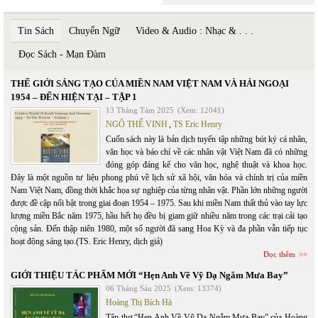
Tin Sách
Chuyển Ngữ
Video & Audio : Nhạc & . . .
Đọc Sách - Mạn Đàm
THẾ GIỚI SÁNG TẠO CỦA MIỀN NAM VIỆT NAM VÀ HẢI NGOẠI
1954 – ĐẾN HIỆN TẠI – TẬP 1
13 Tháng Tám 2025
(Xem: 12041)
NGÔ THẾ VINH
,
TS Eric Henry
Cuốn sách này là bản dịch tuyển tập những bút ký cá nhân,
văn học và báo chí về các nhân vật Việt Nam đã có những
đóng góp đáng kể cho văn học, nghệ thuật và khoa học.
Đây là một nguồn tư liệu phong phú về lịch sử xã hội, văn hóa và chính trị của miền
Nam Việt Nam, đồng thời khắc họa sự nghiệp của từng nhân vật. Phần lớn những người
được đề cập nổi bật trong giai đoạn 1954 – 1975. Sau khi miền Nam thất thủ vào tay lực
lượng miền Bắc năm 1975, hầu hết họ đều bị giam giữ nhiều năm trong các trại cải tạo
cộng sản. Đến thập niên 1980, một số người đã sang Hoa Kỳ và đa phần vẫn tiếp tục
hoạt động sáng tạo.(TS. Eric Henry, dịch giả)
Đọc thêm
GIỚI THIỆU TÁC PHẨM MỚI “Hẹn Anh Về Vỹ Dạ Ngắm Mưa Bay”
06 Tháng Sáu 2025
(Xem: 13374)
Hoàng Thị Bích Hà
Tập thơ “Hẹn Anh Về Vỹ Dạ Ngắm Mưa Bay” của Hoàng