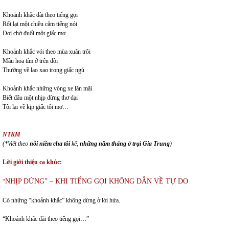
Khoảnh khắc dài theo tiếng gọi
Rốt lại một chiều câm tiếng nói
Đợi chờ đuối một giấc mơ
Khoảnh khắc vói theo mùa xuân trôi
Mầu hoa tím ở trên đồi
Thường về lao xao trong giấc ngủ
Khoảnh khắc những vòng xe lăn mãi
Biết đâu một nhịp dừng thơ dại
Tôi lại về kịp giấc tôi mơ…
NTKM
(*Viết theo
nỗi niềm cha tôi
kể,
những năm tháng ở trại Gia Trung
)
Lời giới thiệu ca khúc:
NHỊP DỪNG” – KHI TIẾNG GỌI KHÔNG DẪN VỀ TỰ DO
“
Có những “khoảnh khắc” không dừng ở lời hứa.
“Khoảnh khắc dài theo tiếng gọi…”