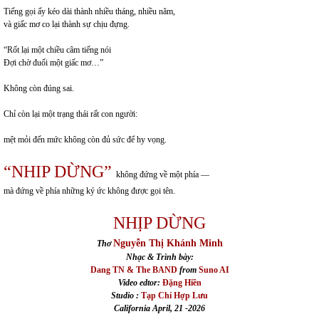
Tiếng gọi ấy kéo dài thành nhiều tháng, nhiều năm,
và giấc mơ co lại thành sự chịu đựng.
“Rốt lại một chiều câm tiếng nói
Đợi chờ đuối một giấc mơ…”
Không còn đúng sai.
Chỉ còn lại một trạng thái rất con người:
mệt mỏi đến mức không còn đủ sức để hy vọng.
“NHIP DỪNG”
không đứng về một phía —
mà đứng về phía những ký ức không được gọi tên.
NHỊP DỪNG
Nguyễn Thị Khánh Minh
Thơ
Nhạc & Trình bày:
Dang TN & The BAND
from
Suno AI
Video edtor:
Đặng Hiền
Studio :
Tạp Chí Hợp Lưu
California April, 21 -2026