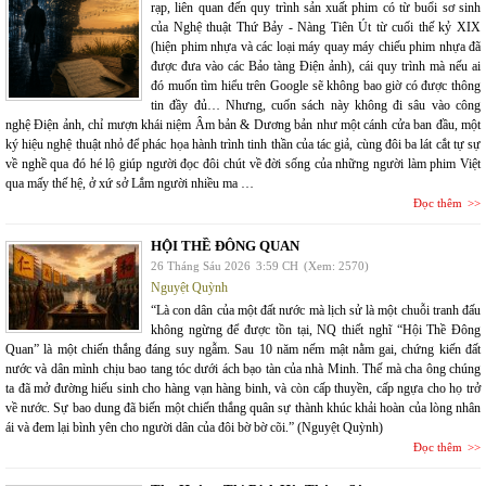
rạp, liên quan đến quy trình sản xuất phim có từ buổi sơ sinh
của Nghệ thuật Thứ Bảy - Nàng Tiên Út từ cuối thế kỷ XIX
(hiện phim nhựa và các loại máy quay máy chiếu phim nhựa đã
được đưa vào các Bảo tàng Điện ảnh), cái quy trình mà nếu ai
đó muốn tìm hiểu trên Google sẽ không bao giờ có được thông
tin đầy đủ… Nhưng, cuốn sách này không đi sâu vào công
nghệ Điện ảnh, chỉ mượn khái niệm Âm bản & Dương bản như một cánh cửa ban đầu, một
ký hiệu nghệ thuật nhỏ để phác họa hành trình tinh thần của tác giả, cùng đôi ba lát cắt tự sự
về nghề qua đó hé lộ giúp người đọc đôi chút về đời sống của những người làm phim Việt
qua mấy thế hệ, ở xứ sở Lắm người nhiều ma …
Đọc thêm
HỘI THỀ ĐÔNG QUAN
26 Tháng Sáu 2026
3:59 CH
(Xem: 2570)
Nguyệt Quỳnh
“Là con dân của một đất nước mà lịch sử là một chuỗi tranh đấu
không ngừng để được tồn tại, NQ thiết nghĩ “Hội Thề Đông
Quan” là một chiến thắng đáng suy ngẫm. Sau 10 năm nếm mật nằm gai, chứng kiến đất
nước và dân mình chịu bao tang tóc dưới ách bạo tàn của nhà Minh. Thế mà cha ông chúng
ta đã mở đường hiếu sinh cho hàng vạn hàng binh, và còn cấp thuyền, cấp ngựa cho họ trở
về nước. Sự bao dung đã biến một chiến thắng quân sự thành khúc khải hoàn của lòng nhân
ái và đem lại bình yên cho người dân của đôi bờ bờ cõi.” (Nguyệt Quỳnh)
Đọc thêm