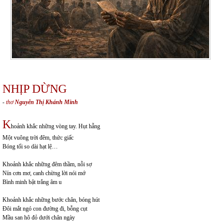
NHỊP DỪNG
-
thơ
Nguyễn Thị Khánh Minh
K
hoảnh khắc những vòng tay. Hụt hẫng
Một vuông trời đêm, thức giấc
Bóng tối so dài hạt lệ…
Khoảnh khắc những đêm thầm, nỗi sợ
Nín cơn mơ, canh chừng lời nói mớ
Bình minh bật trắng âm u
Khoảnh khắc những bước chân, bóng hút
Đôi mắt ngó con đường đi, bỗng cụt
Mầu san hô đỏ dưới chân ngày