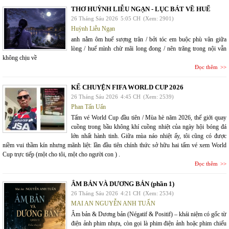
THƠ HUỲNH LIỄU NGẠN - LỤC BÁT VỀ HUẾ
26 Tháng Sáu 2026
5:05 CH
(Xem: 2901)
Huỳnh Liễu Ngạn
anh nằm ôm huế sượng trân / bởi tóc em buộc phù vân giữa
lòng / huế mình chừ mãi long đong / nên trăng trong nội vẫn
không chịu về
Đọc thêm
KỂ CHUYỆN FIFA WORLD CUP 2026
26 Tháng Sáu 2026
4:45 CH
(Xem: 2539)
Phan Tấn Uẩn
Tấm vé World Cup đầu tiên / Mùa hè năm 2026, thế giới quay
cuồng trong bầu không khí cuồng nhiệt của ngày hội bóng đá
lớn nhất hành tinh. Giữa mùa náo nhiệt ấy, tôi cũng có được
niềm vui thầm kín nhưng mãnh liệt: lần đầu tiên chính thức sở hữu hai tấm vé xem World
Cup trực tiếp (một cho tôi, một cho người con ) .
Đọc thêm
ÂM BẢN VÀ DƯƠNG BẢN (phần 1)
26 Tháng Sáu 2026
4:21 CH
(Xem: 2534)
MAI AN NGUYỄN ANH TUẤN
Âm bản & Dương bản (Négatif & Positif) – khái niệm có gốc từ
điện ảnh phim nhựa, còn gọi là phim điện ảnh hoặc phim chiếu