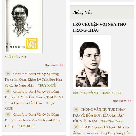
Phỏng Vấn
TRÒ CHUYỆN VỚI NHÀ THƠ
TRANG CHÂU
NGÔ THẾ VINH
Đọc thêm
Cristoforo Borri Và Ký Sự Đàng
Trong Iii. Quan Khám Lý Trần Đức Hòa
Và Cơ Sở Nước Mặn
THỤY KHUÊ
Cristoforo Borri Và Ký Sự Đàng
Trần Thị Nguyệt Mai
,
TRANG CHÂU
Trong - II. Minh Đức Vương Thái Phi Và
Đọc thêm
Cơ Sở Đạo Chúa Đầu Tiên
THỤY
KHUÊ
PHỎNG VẤN TRÍ TUỆ NHÂN
Cristoforo Borri Và Ký Sự Đàng
TẠO VỀ HÒA HỢP HÒA GIẢI DÂN
Trong I. Đất Nước Và Con Người Đàng
TỘC VIỆT NAM
Trần Kiêm Đoàn
Trong
THỤY KHUÊ
RFA Phỏng vấn BS Ngô Thế Vinh
về Kênh Funan và Đồng Bằng Sông Cửu