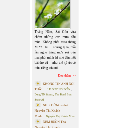
Tháng Năm, Sài Gòn vừa
chớm những cơn mưa đầu
mùa. Không phải mưa tháng
Mười Hai… nhưng lạ là, mỗi
lần nghe tiếng mưa rơi trên
mái phố, mình lại nhớ đến một
bài thơ cũ— như thể ký ức có
mùa riêng của nó.
Đọc thêm
KHÔNG TIN ANH NÓI
THẬT
LÊ DUY NGUYÊN
,
Dang TN &amp; The Band from
Suno AI
NHỊP DỪNG - thơ
Nguyễn Thị Khánh
Minh
Nguyễn Thị Khánh Minh
NÉM BUỒN Thơ
Nguyễn Thị Khánh