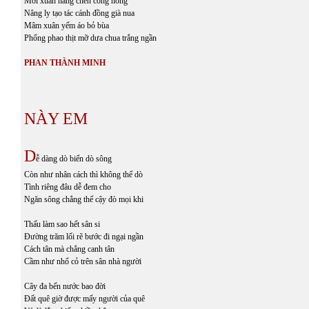
Mời xuân nâng chén công nông
Nâng ly tạo tác cánh đồng già nua
Mâm xuân yếm áo bỏ bùa
Phổng phao thịt mỡ dưa chua trắng ngần
PHAN THÀNH MINH
NÀY EM
D
ễ dàng dò biển dò sông
Còn như nhân cách thì không thể dò
Tình riêng đâu dễ đem cho
Ngăn sông chẳng thể cậy đò mọi khi
Thấu làm sao hết sân si
Đường trăm lối rẽ bước đi ngại ngần
Cách tân mà chẳng canh tân
Cầm như nhổ cỏ trên sân nhà người
Cây đa bến nước bao đời
Đất quê giờ được mấy người của quê