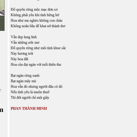
Đổ quyên rừng mộc mạc đơn sơ
Không phải yêu khi tình hững hờ
Hoa như mẹ nghèo không con cháu
Không noãn bầu để khai nở thành thơ
Vẫn đẹp lung linh
Vẫn những ước mơ
Đổ quyên rừng như môi tình khoe sắc
Này hương trời
Này hoa đất
Hoa của đại ngàn với tuổi thiên thu
Bạt ngàn rừng xanh
Bạt ngàn mây mù
Hoa vẫn đó nhưng người đâu có đó
ữ:
Nếu tình yêu là muôn thuở
Thì đời người chỉ một giây
m
PHAN THÀNH MINH