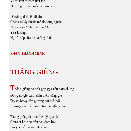
Ví dù lắm thiếp nhiều thê
Đã sông thì vẫn mải mê con đò
Dò sông dò biển dễ dò
Chẳng ai lấy thước mà đo lòng người
Này em mười tám đôi mươi
Yêu không
Người sắp sữa rơi xuống chiều
PHAN THÀNH MINH
THÁNG GIÊNG
T
háng giêng đa tình góp gạo nấu cơm chung
Đồng no gió cánh diều thêm căng gió
Tay cuốc tay cày giương oai diễu võ
Ruộng cả ao liền tranh trâu nái đồng sâu
Tháng giêng đi theo điệu lý qua cầu
Chưa ai hỏi sao trầu cau dạm hỏi
Lời yêu dễ mà sao khó nói