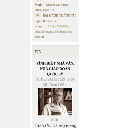
Minh
Nguyễn Thị Khánh
Minh
,
Dang TN
BÀI HÀNH THÁNG TƯ
– phổ thơ Cao Vị
Khanh
CAO VỊ KHANH
,
Dang TN &amp; The Band from
Suno AI
TIN
VĨNH BIỆT NHÀ VĂN,
NHÀ GIÁO DOÃN
QUỐC SỸ
31 Tháng Mười 2025
10:09
CH
(Xem: 8855)
TCHL
PHÂN ƯU / Vô cùng thương