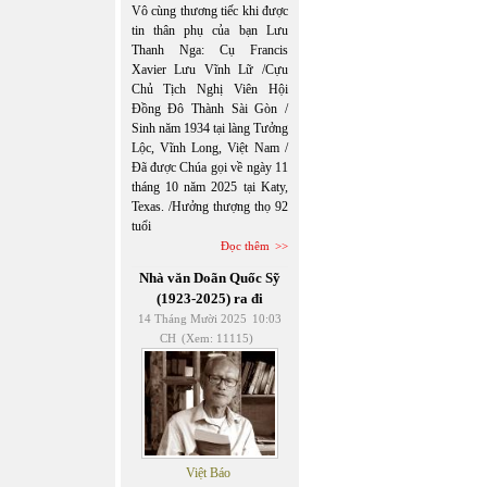
Vô cùng thương tiếc khi được
tin thân phụ của bạn Lưu
Thanh Nga: Cụ Francis
Xavier Lưu Vĩnh Lữ /Cựu
Chủ Tịch Nghị Viên Hội
Đồng Đô Thành Sài Gòn /
Sinh năm 1934 tại làng Tưởng
Lộc, Vĩnh Long, Việt Nam /
Đã được Chúa gọi về ngày 11
tháng 10 năm 2025 tại Katy,
Texas. /Hưởng thượng thọ 92
tuổi
Đọc thêm
Nhà văn Doãn Quốc Sỹ
(1923-2025) ra đi
14 Tháng Mười 2025
10:03
CH
(Xem: 11115)
Việt Báo