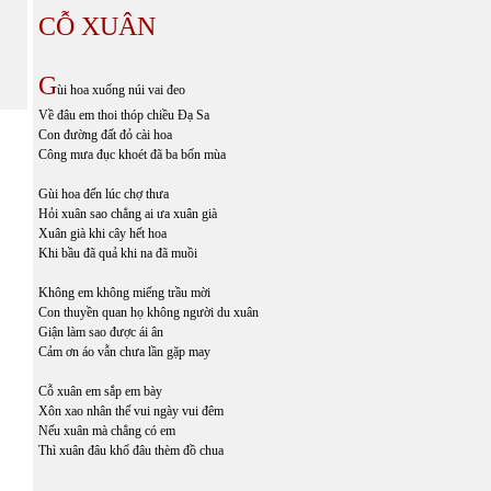
CỖ XUÂN
G
ùi hoa xuống núi vai đeo
Về đâu em thoi thóp chiều Đạ Sa
Con đường đất đỏ cài hoa
Công mưa đục khoét đã ba bốn mùa
Gùi hoa đến lúc chợ thưa
Hỏi xuân sao chẳng ai ưa xuân già
Xuân già khi cây hết hoa
Khi bầu đã quả khi na đã muồi
Không em không miếng trầu mời
Con thuyền quan họ không người du xuân
Giận làm sao được ái ân
Cảm ơn áo vẫn chưa lần gặp may
Cỗ xuân em sắp em bày
Xôn xao nhân thế vui ngày vui đêm
Nếu xuân mà chẳng có em
Thì xuân đâu khổ đâu thèm đồ chua