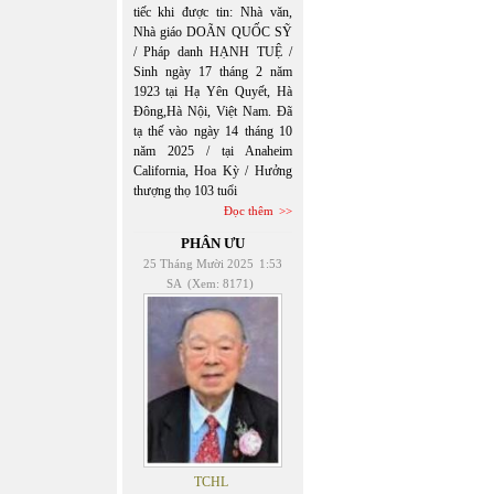
tiếc khi được tin: Nhà văn,
Nhà giáo DOÃN QUỐC SỸ
/ Pháp danh HẠNH TUỆ /
Sinh ngày 17 tháng 2 năm
1923 tại Hạ Yên Quyết, Hà
Đông,Hà Nội, Việt Nam. Đã
tạ thế vào ngày 14 tháng 10
năm 2025 / tại Anaheim
California, Hoa Kỳ / Hưởng
thượng thọ 103 tuổi
Đọc thêm
PHÂN ƯU
25 Tháng Mười 2025
1:53
SA
(Xem: 8171)
TCHL