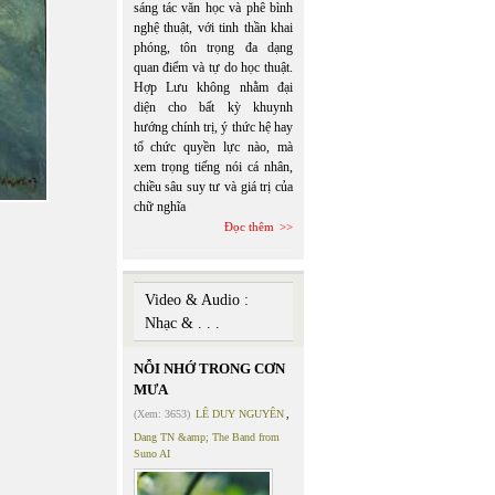
sáng tác văn học và phê bình
nghệ thuật, với tinh thần khai
phóng, tôn trọng đa dạng
quan điểm và tự do học thuật.
Hợp Lưu không nhằm đại
diện cho bất kỳ khuynh
hướng chính trị, ý thức hệ hay
tổ chức quyền lực nào, mà
xem trọng tiếng nói cá nhân,
chiều sâu suy tư và giá trị của
chữ nghĩa
Đọc thêm
Video & Audio :
Nhạc & . . .
NỖI NHỚ TRONG CƠN
MƯA
(Xem: 3653)
LÊ DUY NGUYÊN
,
Dang TN &amp; The Band from
Suno AI