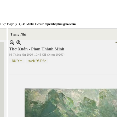
Điện thoại:
(714) 381-8780
E-mail:
tapchihopluu@aol.com
Trang Nhà
Thơ Xuân - Phan Thành Minh
08 Tháng Hai 2026
10:45 CH
(Xem: 10260)
Đỗ Đức
tranh Đỗ Đức