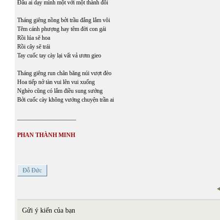
Đâu ai dạy mình một với một thành đôi
Tháng giêng nồng bởi trầu đắng lắm vôi
Têm cánh phượng hay têm đời con gái
Rồi lúa sẽ hoa
Rồi cây sẽ trái
Tay cuốc tay cày lại vất vả ươm gieo
Tháng giêng run chân băng núi vượt đèo
Hoa tiếp nở tàn vui lên vui xuống
Nghèo cũng có lắm điều sung sướng
Bởi cuốc cày không vướng chuyện trần ai
____________________
PHAN THÀNH MINH
Đỗ Đức
Gửi ý kiến của bạn