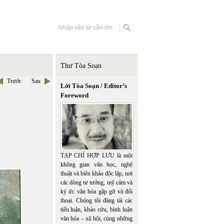
Thư Tòa Soạn
Trước
Sau
Lời Tòa Soạn / Editor’s
Foreword
TẠP CHÍ HỢP LƯU là một
không gian văn học, nghệ
thuật và biên khảo độc lập, nơi
các dòng tư tưởng, mỹ cảm và
ký ức văn hóa gặp gỡ và đối
thoại. Chúng tôi đăng tải các
tiểu luận, khảo cứu, bình luận
văn hóa – xã hội, cùng những