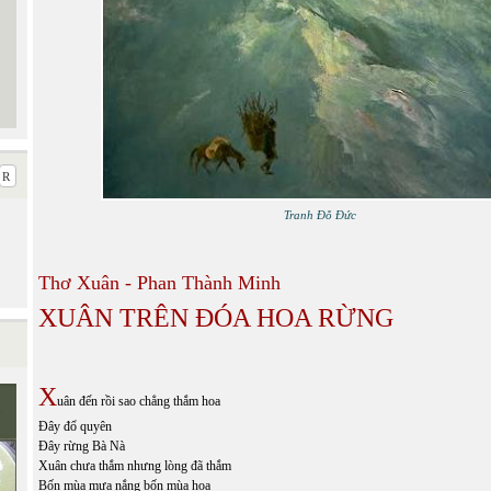
Tranh Đỗ Đức
Thơ Xuân - Phan Thành Minh
XUÂN TRÊN ĐÓA HOA RỪNG
X
uân đến rồi sao chẳng thắm hoa
Đây đổ quyên
Đây rừng Bà Nà
Xuân chưa thắm nhưng lòng đã thắm
Bốn mùa mưa nắng bốn mùa hoa