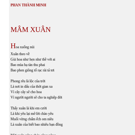
PHAN THÀNH MINH
MÂM XUÂN
H
oa xuống núi
Xuân theo về
Gùi hoa như hẹn như thề với ai
Bao mùa hạ tàn thu phai
Bao phen giông tố rạc rài tả tơi
Phong rêu là lộc của trời
Là nơi in dấu của thời gian xa
Vì cây cây sẽ cho hoa
Vì người người sẽ cho ta nghiệp đời
Thấy xuân là khi em cười
Là khi yêu lại mở lời chào yêu
Muối vừng chấm ếch om niêu
Là xuân của biết bao nhiêu bạn đồng