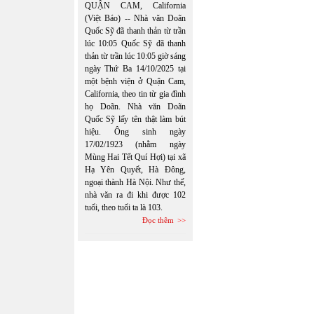
QUẬN CAM, California
(Việt Báo) -- Nhà văn Doãn
Quốc Sỹ đã thanh thản từ trần
lúc 10:05 Quốc Sỹ đã thanh
thản từ trần lúc 10:05 giờ sáng
ngày Thứ Ba 14/10/2025 tại
một bệnh viện ở Quận Cam,
California, theo tin từ gia đình
họ Doãn. Nhà văn Doãn
Quốc Sỹ lấy tên thật làm bút
hiệu. Ông sinh ngày
17/02/1923 (nhằm ngày
Mùng Hai Tết Quí Hợi) tại xã
Hạ Yên Quyết, Hà Đông,
ngoại thành Hà Nội. Như thế,
nhà văn ra đi khi được 102
tuổi, theo tuổi ta là 103.
Đọc thêm