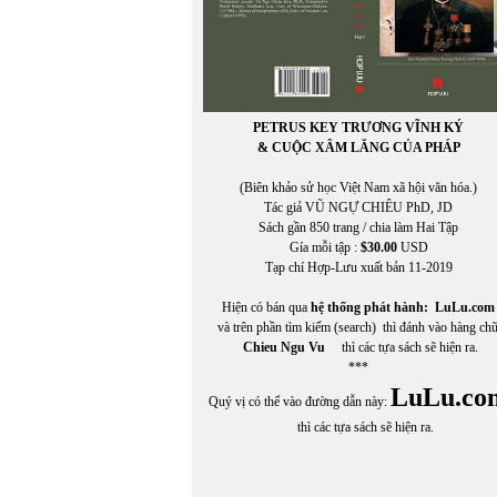
PETRUS KEY TRƯƠNG VĨNH KÝ
& CUỘC XÂM LĂNG CỦA PHÁP
(Biên khảo sử học Việt Nam xã hội văn hóa.)
Tác giả VŨ NGỰ CHIÊU PhD, JD
Sách gần 850 trang / chia làm Hai Tập
Gía mỗi tập :
$30.00
USD
Tạp chí Hợp-Lưu xuất bản 11-2019
Hiện có bán qua
hệ thống phát hành:
LuLu.com
và trên phần tìm kiếm (search) thì đánh vào hàng ch
Chieu Ngu Vu
thì các tựa sách sẽ hiện ra.
***
LuLu.co
Quý vị có thể vào đường dẫn này:
thì các tựa sách sẽ hiện ra.