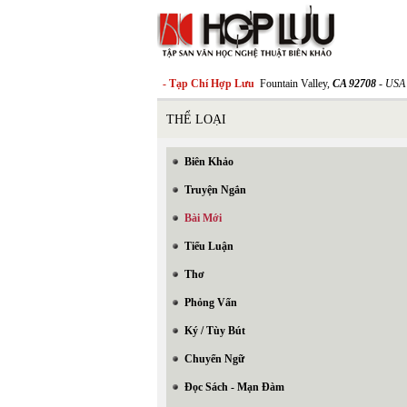
- Tạp Chí Hợp Lưu
Fountain Valley,
CA 92708
- USA
THỂ LOẠI
Biên Khảo
Truyện Ngắn
Bài Mới
Tiểu Luận
Thơ
Phỏng Vấn
Ký / Tùy Bút
Chuyển Ngữ
Đọc Sách - Mạn Đàm