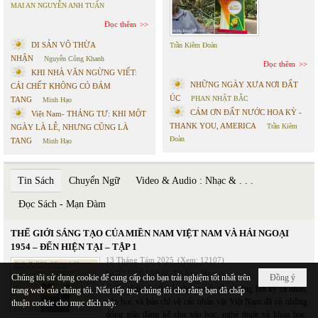
MAI AN NGUYỄN ANH TUẤN
Đọc thêm
DI SẢN VÔ THỪA
Trần Kiêm Đoàn
NHẬN
Nguyễn Công Khanh
Đọc thêm
KHI NHÀ VĂN NGỪNG VIẾT:
NHỮNG NGÀY XƯA NƠI ĐẤT
CÁI CHẾT KHÔNG CÓ ĐÁM
ÚC
PHAN NHẬT BẮC
TANG
Minh Hạo
CÁM ƠN ĐẤT NƯỚC HOA KỲ -
Việt Nam- THÁNG TƯ: KHI MỘT
THANK YOU, AMERICA
Trần Kiêm
NGÀY LÀ LỄ, NHƯNG CŨNG LÀ
Đoàn
TANG
Minh Hạo
Tin Sách
Chuyển Ngữ
Video & Audio : Nhạc & . . .
Đọc Sách - Mạn Đàm
THẾ GIỚI SÁNG TẠO CỦA MIỀN NAM VIỆT NAM VÀ HẢI NGOẠI
1954 – ĐẾN HIỆN TẠI – TẬP 1
13 Tháng Tám 2025
(Xem: 12107)
NGÔ THẾ VINH
,
TS Eric Henry
Chúng tôi sử dụng cookie để cung cấp cho bạn trải nghiệm tốt nhất trên
Đồng ý
Cuốn sách này là bản dịch tuyển tập những bút ký cá nhân,
trang web của chúng tôi. Nếu tiếp tục, chúng tôi cho rằng bạn đã chấp
văn học và báo chí về các nhân vật Việt Nam đã có những
thuận cookie cho mục đích này.
đóng góp đáng kể cho văn học, nghệ thuật và khoa học.