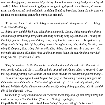
cảnh vật chung quanh, nên mới có được những chữ xé toạc cảm xúc người đọc đến sững sờ,
xin để ý những hình ảnh và những động từ trong những đoạn văn trích dẫn sau, nó có sức
mạnh thuyết phục, nó là cái sườn hiện tại chống đỡ những bước lang thang của thời gian, và
lấp lánh cho một không gian tưởng chừng sắp biến mất.
…
Đồ đạc hiện hình rõ dần dưới những tia sáng mỏng tanh đâm qua khe cửa
… (Phòng
Triển Lãm Mùa Đông)
…
những ngọn gió tinh khiết đùa giỡn những trang giấy của tôi, chúng mang theo những
âm thanh tạp dưới đường, tiếng chim hát đồng ca trong rặng cây sát bao lơn... những âm
thanh tạt qua theo luồng gió như đang rủ rê, đang hứa hẹn nhiều điều
…
Tiếng đàn vẽ lại
dòng xe trên đường phố chật hẹp, dòng người trầm ngâm trong tiếng chuông lễ chiều, dòng
nắng đã tàn phai, dòng trăng chảy từ trời xuống những vòm cây, vào tận trong này… Có
một nhịp điệu chung giữa dòng nhạc và dòng tư tưởng liên miên bận rộn đang chạy đuổi
trong đầu tôi…
(Một Nơi Để Viết)
…
Dáng đứng uể oải cắt lên khung cửa, tạo thành một mảnh tối ngăn giữa khu vườn và
màu đỏ của những quả táo
… …
Một quả táo được cất giữ rất lâu thành ra rượu và vẻ đẹp,
trải đầy những ý tưởng của Cézanne lên bàn, từ đó mùa hè trở nên bay bổng thênh thang…
… Đó là lúc mẹ ngồi ngoài hiên dưới giàn hoa giấy, vẻ chói chang của nắng làm gạch lát
thềm trông càng thêm nứt nẻ. Những chiếc gối lót vẫn rực rỡ trên ghế mây cũ mòn, khăn
bàn phủ hơi lệch về phía đĩa táo, và con dao gọt lấp loáng những gợn nắng mỗi lần gió thổi
đến từ bụi dừa cuối vườn…
…
Tôi lắc nhẹ ly, uống âm thanh của đá chạm vào thành thủy tinh, áp mặt hứng những bọt
nước lủi sủi sắp vỡ tan thành khí.
(Mùa hè… Những Đoạn Ngắn)
Có phải đấy là tâm trạng hoàn toàn tĩnh mới “uống” được cái “động” của âm thanh?