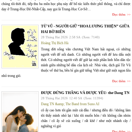
chúng tôi thời đó, tiếp thu ba môn học phụ này để bổ túc kiến thức phổ thông, và chỉ được
dạy ở Trung-Học Đệ-Nhất-Cấp, nay gọi là Trung-Học Cơ-Sở…
Đọc thêm
TỪ VŨ - NGƯỜI GIỮ “HOA LƯƠNG THIỆN” GIỮA
HAI BỜ BIỂN
28 Tháng Hai 2026
2:58 SA
(Xem: 7140)
Hoàng Thị Bích Hà
Trong đời sống văn chương Việt Nam hải ngoại, có những
người viết để nổi danh. Có những người viết để lưu dấu một
thời. Có những người viết để giữ lại một phần linh hồn dân tộc
mình giữa những bể dâu của lịch sử. Nhà văn, dịch giả Từ Vũ
thuộc vế thứ ba, bền bỉ gìn giữ tiếng Việt như giữ một ngọn lửa
nhỏ trong gió.
Đọc thêm
ĐƯỢC ĐỨNG THẲNG VÀ ĐƯỢC YÊU- thơ Dang TN
28 Tháng Hai 2026
12:40 SA
(Xem: 11394)
Dang TN &amp; The Band from Suno AI
cô ấy cao hơn tôi gần một cái đầu / nhưng điều đó / không làm
tôi thấy mình nhỏ lại / khi tôi muốn hôn / tôi không cần nhón
chân / cô ấy sẽ cúi xuống / rất khẽ / như một nhành cây /
nghiêng vì gió
Đọc thêm