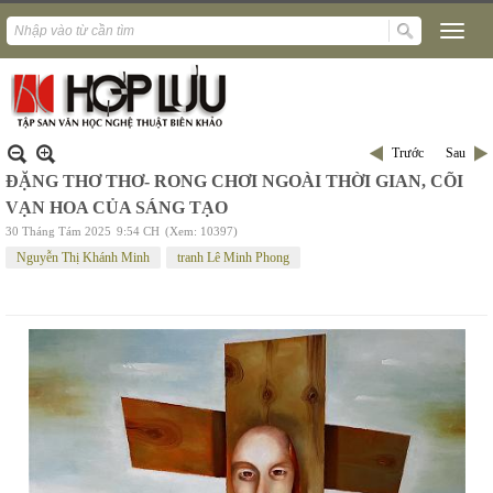
Trước
Sau
ĐẶNG THƠ THƠ- RONG CHƠI NGOÀI THỜI GIAN, CÕI
VẠN HOA CỦA SÁNG TẠO
30 Tháng Tám 2025
9:54 CH
(Xem: 10397)
Nguyễn Thị Khánh Minh
tranh Lê Minh Phong