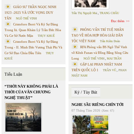
GIÁO SƯ TRẦN NGỌC NINH
1923 -2025 VÀ ƯỚC VỌNG DUY
Trần Thị Nguyệt Mai
,
TRANG CHÂU
TÂN
NGÔ THẾ VINH
Đọc thêm
Cristoforo Borri Và Ký Sự Đàng
PHỎNG VẤN TRÍ TUỆ NHÂN
Trong Iii. Quan Khám Lý Trần Đức Hòa
TẠO VỀ HÒA HỢP HÒA GIẢI DÂN
Và Cơ Sở Nước Mặn
THỤY KHUÊ
TỘC VIỆT NAM
Trần Kiêm Đoàn
Cristoforo Borri Và Ký Sự Đàng
RFA Phỏng vấn BS Ngô Thế Vinh
Trong - II. Minh Đức Vương Thái Phi Và
về Kênh Funan và Đồng Bằng Sông Cửu
Cơ Sở Đạo Chúa Đầu Tiên
THỤY
Long
KHUÊ
NGÔ THẾ VINH
,
MAI TRẦN
GẶP LẠI PHAN NHẬT NAM
TRÊN QUỐC LỘ 1
TRẦN VŨ
,
PHAN
Tiểu Luận
NHẬT NAM
“THỜI NÀY KHÔNG PHẢI LÀ
THỜI CỦA VĂN CHƯƠNG
Ký / Tùy Bút
NGHỆ THUẬT”
NGHE SẦU RIÊNG CHÍN TỚI
07 Tháng Tám 2026
(Xem: 67)