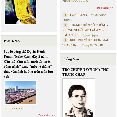
PHẠM NGỌC LƯƠNG
Đọc thêm
CÁT HOANG
PHẠM NGỌC
LƯƠNG
THÁNH THIÊN NỮ TƯỚNG -
NHỮNG NGƯỜI MẸ TRẦM MÌNH
TRÊN SÔNG
Nguyệt Quỳnh
KHI TÌNH YÊU NHUỐM MÀU
Biên Khảo
TOAN TÍNH
Hoàng Thị Bích Hà
Sau lễ động thổ Dự án Kênh
Funan Techo Cách đây 2 năm,
Phỏng Vấn
Cần một tầm nhìn mới: từ "một
công trình" sang "một hệ thống"
TRÒ CHUYỆN VỚI NHÀ THƠ
thủy văn ảnh hưởng trên toàn lưu
TRANG CHÂU
vực
NGÔ THẾ VINH
Đọc thêm