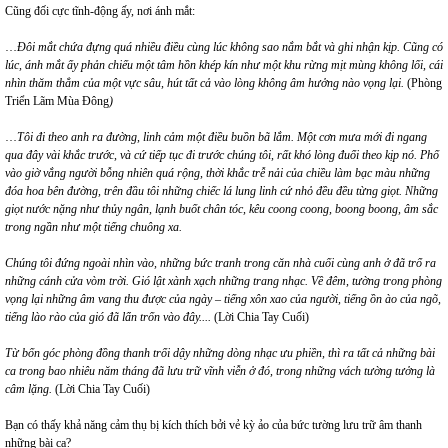
Cũng đối cực tĩnh-động ấy, nơi ánh mắt:
…
Đôi mắt chứa đựng quá nhiều điều cùng lúc không sao nắm bắt và ghi nhận kịp. Cũng có
lúc, ánh mắt ấy phản chiếu một tâm hồn khép kín như một khu rừng mịt mùng không lối, cái
nhìn thăm thẳm của một vực sâu, hút tất cả vào lòng không âm hưởng nào vọng lại.
(Phòng
Triển Lãm Mùa Đông
)
…
Tôi đi theo anh ra đường, linh cảm một điều buồn bã lắm. Một cơn mưa mới đi ngang
qua đây vài khắc trước, và cứ tiếp tục đi trước chúng tôi, rất khó lòng đuổi theo kịp nó. Phố
vào giờ vắng người bỗng nhiên quá rộng, thời khắc trễ nải của chiều làm bạc màu những
đóa hoa bên đường, trên đầu tôi những chiếc lá lung linh cứ nhỏ đều đều từng giọt. Những
giọt nước nặng như thủy ngân, lạnh buốt chân tóc, kêu coong coong, boong boong, âm sắc
trong ngần như một tiếng chuông xa.
Chúng tôi đứng ngoài nhìn vào, những bức tranh trong căn nhà cuối cùng anh ở đã trổ ra
những cánh cửa vòm trời. Gió lật xành xạch những trang nhạc. Về đêm, tường trong phòng
vọng lại những âm vang thu được của ngày – tiếng xôn xao của người, tiếng ồn ào của ngõ,
tiếng lào rào của gió đã lẩn trốn vào đây....
(Lời Chia Tay Cuối)
Từ bốn góc phòng đồng thanh trổi dậy những dòng nhạc ưu phiền, thì ra tất cả những bài
ca trong bao nhiêu năm tháng đã lưu trữ vĩnh viễn ở đó, trong những vách tường tưởng là
câm lặng.
(Lời Chia Tay Cuối)
Bạn có thấy khả năng cảm thụ bị kích thích bởi vẻ kỳ ảo của bức tường lưu trữ âm thanh
những bài ca?