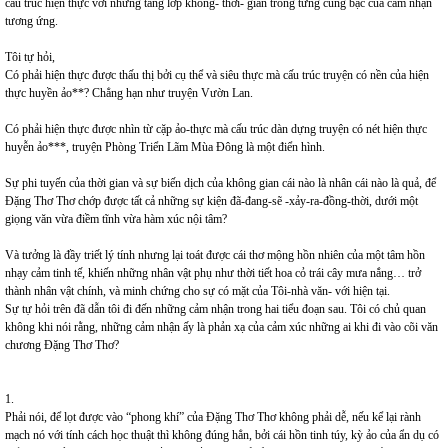
cấu trúc hiện thực với những tầng lớp không- thời- gian trong từng cung bậc của cảm nhận
tương ứng.
Tôi tự hỏi,
Có phải hiện thực được thấu thị bởi cụ thể và siêu thực mà cấu trúc truyện có nền của hiện
thực huyền ảo**? Chẳng hạn như truyện Vườn Lan.
Có phải hiện thực được nhìn từ cặp ảo-thực mà cấu trúc dàn dựng truyện có nét hiện thực
huyễn ảo***, truyện Phòng Triển Lãm Mùa Đông là một điển hình.
Sự phi tuyến của thời gian và sự biến dịch của không gian cái nào là nhân cái nào là quả, để
Đặng Thơ Thơ chớp được tất cả những sự kiện đã-đang-sẽ -xảy-ra-đồng-thời, dưới một
giọng văn vừa điềm tĩnh vừa hàm xúc nội tâm?
Và tưởng là đầy triết lý tính nhưng lại toát được cái thơ mộng hồn nhiên của một tâm hồn
nhạy cảm tinh tế, khiến những nhân vật phụ như thời tiết hoa cỏ trái cây mưa nắng… trở
thành nhân vật chính, và minh chứng cho sự có mặt của Tôi-nhà văn- với hiện tại.
Sự tự hỏi trên đã dẫn tôi đi đến những cảm nhận trong hai tiểu đoạn sau. Tôi có chủ quan
không khi nói rằng, những cảm nhận ấy là phản xạ của cảm xúc những ai khi đi vào cõi văn
chương Đặng Thơ Thơ?
1.
Phải nói, để lọt được vào “phong khí” của Đặng Thơ Thơ không phải dễ, nếu kể lại rành
mạch nó với tính cách học thuật thì không đúng hẳn, bởi cái hồn tinh túy, kỳ ảo của ẩn dụ có