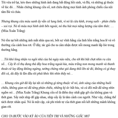
Tôi vừa trở lại, kéo theo những hình ảnh đang bất động hồi sinh, và Bà, và những gì thuộc
về lúc đó… Nhân chứng khung cửa sổ, nơi chứa đựng mọi hình ảnh phóng chiếu của nội
tâm Bà và cháu.
Nhưng khung cửa màu xanh ấy vẫn cứ lung linh, vì nó là cửa kính, trong suốt – phản chiếu
– soi rọi. Nó tô màu mọi hình ảnh bên ngoài, nó thu hút mọi năng lượng của tâm thức. …
(Mùa Xuân Trắng)
Nó tồn tại bởi những ánh mắt nhìn qua nó, bởi sự vĩnh hằng của linh hồn trắng hoa lê và vô
thường của cánh hoa rơi.
Ở đây, tác giả cho ta cảm nhận được nỗi mong manh lấp lóe trong
thường hằng.
…Tôi khó lòng nhận ra ngôi nhà của bà ngày nào nữa, cho tới khi bất chợt nhìn ra cửa
sổ… Cây lê cổ thụ đang thả đầy hoa trắng ngoài kia, màu trắng non mong manh và thanh
thoát cứ lay động không ngừng, tưởng chừng như gió đang thổi lên từ đó, không có gì thay
đổi cả, dù đây là lần đầu tôi phải khóc khi nhìn thấy nó…
… Khung cửa giờ đã lấy lại tất cả những gì từng thuộc về nó, ánh sáng của những buổi
chiều, không gian nó đã từng phản chiếu, những ký ức hắt hiu, và cả đôi mắt đã từng nhìn
ngắm nó…
(Mùa Xuân Trắng) Khung cửa sổ là điểm duy nhất gặp gỡ của không gian và
thời gian. Sẩy một nhịp để gặp nhau, nhịp sẩy ấy là tâm cảnh con người. Như vậy, chẳng thể
tách được nhân quả. Nó là một cặp, cái phi trình tự của thời gian nối kết những mảnh không
gian rời.
CHO TA BƯỚC VÀO KỲ ẢO CỦA TIÊN TRI VÀ NHỮNG GIẤC MƠ