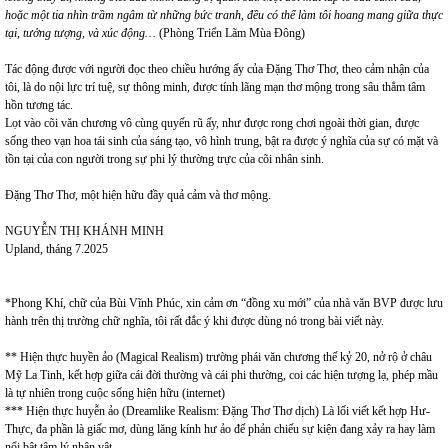
hoặc một tia nhìn trầm ngâm từ những bức tranh, đều có thể làm tôi hoang mang giữa thực
tại, tưởng tượng, và xúc động…
(Phòng Triển Lãm Mùa Đông)
Tác động được với người đọc theo chiều hướng ấy của Đặng Thơ Thơ, theo cảm nhận của
tôi, là do nội lực trí tuệ, sự thông minh, được tính lãng mạn thơ mộng trong sâu thẳm tâm
hồn tương tác.
Lọt vào cõi văn chương vô cùng quyến rũ ấy, như được rong chơi ngoài thời gian, được
sống theo vạn hoa tái sinh của sáng tạo, vô hình trung, bật ra được ý nghĩa của sự có mặt và
tồn tại của con người trong sự phi lý thường trực của cõi nhân sinh.
Đặng Thơ Thơ, một hiện hữu đầy quả cảm và thơ mộng.
NGUYỄN THỊ KHÁNH MINH
Upland, tháng 7.2025
*Phong Khí, chữ của Bùi Vĩnh Phúc, xin cảm ơn “đồng xu mới” của nhà văn BVP được lưu
hành trên thị trường chữ nghĩa, tôi rất đắc ý khi được dùng nó trong bài viết này.
** Hiện thực huyền ảo (Magical Realism) trường phái văn chương thế kỷ 20, nở rộ ở châu
Mỹ La Tinh, kết hợp giữa cái đời thường và cái phi thường, coi các hiện tượng lạ, phép mầu
là tự nhiên trong cuộc sống hiện hữu (internet)
*** Hiện thực huyễn ảo (Dreamlike Realism: Đặng Thơ Thơ dịch) Là lối viết kết hợp Hư-
Thực, đa phần là giấc mơ, dùng lăng kính hư ảo để phản chiếu sự kiện đang xảy ra hay làm
nổi bật tâm lý nhân vật.