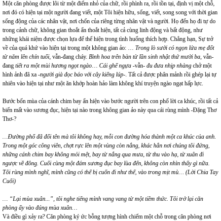
Một căn phòng được lôi từ một điểm nhỏ của chữ, rồi phình ra, rồi tồn tại, định vị một chỗ,
nơi đó có hiện tại một người đang viết, một Tôi hiện hữu, sống, viết, song song với thời gian
sống động của các nhân vật, nơi chốn của riêng từng nhân vật và người. Họ đến họ đi tự do
trong cảnh chữ, không gian thoắt ẩn thoắt hiện, tất cả cùng linh động và bất động, như
những khái niệm được chọn lựa để thể hiện trong tình huống thích hợp. Chẳng hạn, Sự trở
về của quá khứ vào hiện tại trong một không gian ảo: …
Trong lò sưởi có ngọn lửa mẹ đốt
từ năm lên chín tuổi,
vẫn-đang cháy.
Bình hoa trên bàn từ lần sinh nhật thứ mười ba,
vẫn-
đang
tiết ra một mùi hương ngọt ngào
…
Cái ghế ngựa -
vẫn
- đu đưa nhịp nhàng
chở một
hình ảnh đã xa -
người già đọc báo với cây kiếng lúp-
. Tất cả được phân mảnh rồi ghép lại tự
nhiên vào hiện tại như một ăn khớp hoàn hảo làm không khí truyện ngào ngạt hấp lực.
Bước bốn mùa của cánh chim bay ẩn hiện vào bước người trên con phố lời ca khúc, rồi tất cả
biến mất vào sương đục, hiện tại nào trong không gian ảo này qua cái rùng mình -Đặng Thơ
Thơ-?
…Đường phố đã đổi tên mà tôi không hay, mỗi con đường hóa thành một ca khúc của anh.
Trong một góc công viên, chợt rực lên một vùng còn nắng, khác hẳn nơi chúng tôi đứng,
những cánh chim bay không mỏi mệt, bay từ nắng qua mưa, từ thu vào hạ, từ xuân đi
ngược về đông. Cuối cùng một đám sương đục bay lùa đến, không còn nhìn thấy gì nữa.
Tôi rùng mình nghĩ, mình cũng có thể bị cuốn đi như thế, vào trong mịt mù… (Lời Chia Tay
Cuối)
… “Lại mùa xuân...”, tôi nghe tiếng mình vang vang từ một tiềm thức. Tôi trở lại căn
phòng ấy vào đúng mùa xuân…
Và điều gì xảy ra? Căn phòng ký ức bỗng tượng hình chiếm một chỗ trong căn phòng nơi