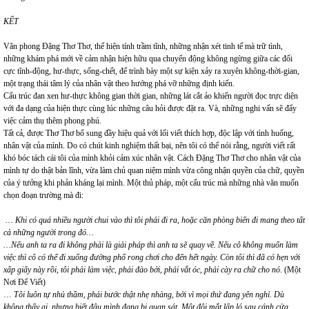
KẾT
Văn phong Đặng Thơ Thơ, thể hiện tính trầm tĩnh, những nhận xét tinh tế mà trữ tình,
những khám phá mới về cảm nhận hiện hữu qua chuyển động không ngừng giữa các đối
cực tĩnh-động, hư-thực, sống-chết, để trình bày một sự kiện xảy ra xuyên không-thời-gian,
một trạng thái tâm lý của nhân vật theo hướng phá vỡ những định kiến.
Cấu trúc đan xen hư-thực không gian thời gian, những lát cắt ảo khiến người đọc trực diện
với đa dạng của hiện thực cùng lúc những câu hỏi được đặt ra. Và, những nghi vấn sẽ đẩy
việc cảm thụ thêm phong phú.
Tất cả, được Thơ Thơ bổ sung đầy hiệu quả với lối viết thích hợp, độc lập với tình huống,
nhân vật của mình. Do có chút kinh nghiệm thất bại, nên tôi có thể nói rằng, người viết rất
khó bóc tách cái tôi của mình khỏi cảm xúc nhân vật. Cách Đặng Thơ Thơ cho nhân vật của
mình tự do thật bản lĩnh, vừa làm chủ quan niệm mình vừa công nhận quyền của chữ, quyền
của ý tưởng khi phản kháng lại mình. Một thủ pháp, một cấu trúc mà những nhà văn muốn
chọn đoạn trường mà đi:
… Khi có quá nhiều người chui vào thì tôi phải đi ra, hoặc căn phòng biến đi mang theo tất
cả những người trong đó…
…Nếu anh ta ra đi không phải là giải pháp thì anh ta sẽ quay về. Nếu cô không muốn làm
việc thì cô có thể đi xuống đường phố rong chơi cho đến hết ngày. Còn tôi thì đã có hẹn với
xấp giấy này rồi, tôi phải làm việc, phải đào bới, phải vắt óc, phải cày ra chữ cho nó
. (Một
Nơi Để Viết)
…
Tôi luôn tự nhủ thầm, phải bước thật nhẹ nhàng, bởi vì mọi thứ đang yên nghỉ. Dù
không thấy ai, nhưng biết đâu mình đang bị quan sát. Một đôi mắt lấp ló sau cánh cửa,