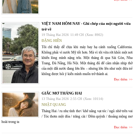
VIỆT NAM HÔM NAY - Ghi chép của một người vừa
trở về
19 Tháng Hai 2026
11:49 CH
(Xem: 8902)
ĐẶNG HIỀN
Tôi chỉ thấy dễ chịu khi máy bay hạ cánh xuống California.
Không phải vì nước Mỹ tốt hơn. Mà vì tôi vừa rời khỏi một nơi
khiến lòng mình nặng trĩu. Một tháng đi qua Sài Gòn, Nha
Trang, Đà Nẵng, Hà Nội. Một tháng đủ để cảm nhận nhịp thở
của một đất nước đang lớn lên – nhưng lớn lên như một đứa trẻ
không được hỏi ý kiến mình muốn trở thành ai.
Đọc thêm
GIẤC MƠ THÁNG HAI
13 Tháng Hai 2026
2:55 CH
(Xem: 10114)
NHẬT QUANG
Tháng Hai / ru nhẹ tình thơ / khẽ nâng vạt tóc / ngủ nhờ trên vai
/ Tóc thơm một đóa / trăng cài / Đêm quỳnh / thoảng mộng mơ
hoài trong ta
Đọc thêm