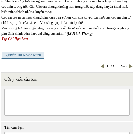
trở thành những bức tường vây hãm các em. Các em không có quá nhiều huyền thoại hay
các thần tượng trên đầu. Các em phóng khoáng hơn trong việc xây dựng huyền thoại hoặc
biến mình thành những huyền thoại.
Các em tạo ra cái mới không phải dựa trên sự lộn xộn của ký ức. Cái mới của các em đến từ
chính sự tự do của các em. Với sáng tạo, đó là một lợi thế.
Với những bức tranh gần đây, tôi đang cố diễn tả sự mắc kẹt của thế hệ tôi trong dự phóng
phủ định chính tiềm thức dai dẳng của mình.”
(Lê Minh Phong)
Tạp Chí Hợp Lưu
Nguyễn Thị Khánh Minh
Trước
Sau
Gửi ý kiến của bạn
Tên của bạn