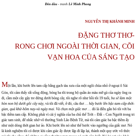
Đèn dầu
- tranh
Lê Minh Phong
NGUYỄN THỊ KHÁNH MINH
ĐẶNG THƠ THƠ-
RONG CHƠI NGOÀI THỜI GIAN, CÕI
VẠN HOA CỦA SÁNG TẠO
M
ột lần, khi bước lên tam cấp bằng gạch tàu xưa của một ngôi chùa nhỏ ở ngoại ô Sài
Gòn, tôi cảm thấy rất sống động, bóng ba tôi trong bộ quần áo màu mỡ gà của ngày ông ra
đi, cầm một cây gậy tre đứng dưới bóng cây, tôi nghe rõ như hồi tôi 19 tuổi
, ba sẽ làm một
hòn non bộ dưới gốc cây này
, và tôi đã viết, ở đó, câu thơ
… hãy bước
lên
bậc-tam-cấp-thời-
gian, quá khứ-hôm nay
-
và ngày mai. Và chọn một giấc mơ
… đó là điều gắn bó tôi với ba
bậc thềm tam cấp. Không phải vì cái ý nghĩa của ba chủ thể Trời – Đất – Con Người trong tri
giác tam sinh, để nhắc nhở vô thường Sinh Lão Bệnh Tử, mà tôi cảm giác ba bậc thềm ấy
như một dòng thời gian hư ảo. Khi bước lên nó như thể bước vào ngưỡng của giấc mơ. Nó
là kinh nghiệm tôi có được khi cảm giác ấy được lặp đi lặp lại, thành một quy ước vô thức