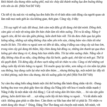
khỏi thành cầu thang nhìn xuống phố, mái tóc chảy dài thành miếng lụa đen buông thõng
trên nền áo đỏ.
(Một Nơi Để Viết)
Chi tiết tỷ dụ mái tóc và miếng lụa đen hiện lên rờ rỡ ánh nhìn sinh động của người quan sát
làm mất mọi ranh giới ảo của không gian, thời gian. Cũng vậy, ở đây:
…Tôi suy nghĩ về cuộc đối thoại, linh cảm một điều gì đó đang chờ đợi mình. Đồng thời,
cảm giác có một vệt nóng dán lên bàn chân làm tôi nhìn xuống. Thì ra là nắng. Nắng ở
ngạch cửa, đã bò vào tận giữa phòng, luồn dưới bàn viết. Tôi đu đưa chân qua lại giữa
luồng nắng, những sợi nắng không chịu nằm yên trên sàn, chúng bám vào chân tôi như
muốn lôi kéo. Tôi nhìn ra ngoài xem nó đến từ đâu, nắng ở đằng sau rặng cây sát bao lơn,
trong vòm cây gió đang thì thầm, bầy chim đang hát đồng ca, những âm thanh tạt qua theo
luồng gió như đang rủ rê, đang hứa hẹn nhiều điều. Tôi lại nhìn xuống chân. Nắng vẫn ở
đấy, không chịu đi xa nữa, cũng không chịu lùi bước, quấn quít, chờ đợi và mời gọi. Thế là
tôi quyết định. Tôi đứng dậy, đi theo vạch nắng nối từ chân ra cửa. Cũng có thể những sợi
nắng cuốn lấy tôi kéo băng ra ngoài. Tôi muốn quay lại nhìn, xem nắng có còn nằm lại phía
sau không, hay đang cuốn lại như một tấm thảm..., nhưng không kịp, một mãnh lực đẩy tôi
ra khỏi phòng, tuột theo cầu thang, thả tôi xuống giữa hè phố
(Một Nơi Để Viết)
Sự cảm thụ nắng biến nắng thành một chủ thể hướng dẫn hành động nhân vật tôi. -Đang-
hưởng thụ trọn vẹn phút giây theo tác động của Nắng (tôi viết hoa vì muốn nhấn mạnh ý
Nắng ở đây là một nhân vật chủ động.) Cái
vệt nóng dán lên bàn chân, … bò vào tận giữa
phòng, luồn dưới bàn viết
…
sợi nắng cuốn lấy tôi kéo băng ra ngoài
… Và tất nhiên một
cách -không gian phải co dãn theo. Cảm được sự bầu bạn như thế có phải là-
Tôi nhận ra
mình đang độc thoại-?
Đúng, Đặng Thơ Thơ đang nói chuyện một mình, hết mình, với