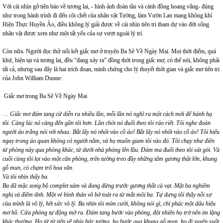
Với cái nhìn gở tiên báo về tương lai, - hình ảnh đoàn tầu và cánh đồng hoang vắng- đúng
như trong hành trình đi đến cõi chết của nhân vật Tường, làm Vườn Lan mang không khí
Hiện Thực Huyền Ảo, điều không lý giải được về cái nhìn tiên tri tham dự vào đời sống
nhân vật được xem như một tất yếu của sự vượt ngoài lý trí.
Còn nữa. Người đọc thử nối kết giấc mơ ở truyện Ba Sẽ Về Ngày Mai. Mọi thời điểm, quá
khứ, hiện tại và tương lai, đều “đang xảy ra” đồng thời trong giấc mơ, có thể nói, không phải
tất cả, nhưng sau đây là hai trích đoạn, minh chứng cho lý thuyết thời gian và giấc mơ tiên tri
của John William Dunne:
Giấc mơ trong Ba Sẽ Về Ngày Mai
…
Giấc mơ đám tang cứ diễn ra nhiều lần, mỗi lần nó nghĩ ra một cách mới để hành hạ
tôi. Càng lúc nó càng đến gần tôi hơn. Lần chót nó đuổi theo tôi ráo riết. Tôi nghe đoàn
người áo trắng nói với nhau: Bắt lấy nó nhốt vào cỗ áo! Bắt lấy nó nhốt vào cỗ áo! Tôi hiểu
ngay trong áo quan không có người nằm, và họ muốn giam tôi vào đó. Tôi chạy như điên
từ phòng này qua phòng khác, từ dưới nhà phóng lên lầu. Đám ma đuổi theo tôi sát gót. Và
cuối cùng tôi lọt vào một căn phòng, trên tường treo đầy những tấm gương thật lớn, khung
gỗ mun, có chạm trổ hoa văn.
Và tôi nhìn thấy ba.
Ba đã mặc xong bộ complet xám và đang đứng trước gương thắt cà vạt. Mặt ba nghiêm
nghị và điềm tĩnh. Một vẻ bình thản vô bờ toát ra từ mắt môi ba. Tự dưng tôi thấy nỗi sợ
của mình là vô lý, hết sức vô lý. Ba nhìn tôi mỉm cười, không nói gì, chỉ phác một dấu hiệu
mơ hồ. Cửa phòng tự động mở ra. Đám tang bước vào phòng, đột nhiên họ trở nên im lặng
khác thường. Họ từ từ tiến về phía bức tường, họ bước qua khung gỗ mun, họ đi xuyên suốt