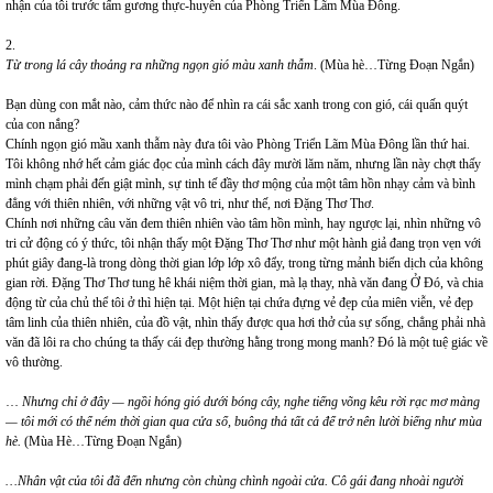
nhận của tôi trước tấm gương thực-huyễn của Phòng Triển Lãm Mùa Đông.
2.
Từ trong lá cây thoảng ra những ngọn gió màu xanh thẫm
. (Mùa hè…Từng Đoạn Ngắn)
Bạn dùng con mắt nào, cảm thức nào để nhìn ra cái sắc xanh trong con gió, cái quấn quýt
của con nắng?
Chính ngọn gió mầu xanh thẫm này đưa tôi vào Phòng Triển Lãm Mùa Đông lần thứ hai.
Tôi không nhớ hết cảm giác đọc của mình cách đây mười lăm năm, nhưng lần này chợt thấy
mình chạm phải đến giật mình, sự tinh tế đầy thơ mộng của một tâm hồn nhạy cảm và bình
đẳng với thiên nhiên, với những vật vô tri, như thế, nơi Đặng Thơ Thơ.
Chính nơi những câu văn đem thiên nhiên vào tâm hồn mình, hay ngược lại, nhìn những vô
tri cử động có ý thức, tôi nhận thấy một Đặng Thơ Thơ như một hành giả đang trọn vẹn với
phút giây đang-là trong dòng thời gian lớp lớp xô đẩy, trong từng mảnh biến dịch của không
gian rời. Đặng Thơ Thơ tung hê khái niệm thời gian, mà lạ thay, nhà văn đang Ở Đó, và chia
động từ của chủ thể tôi ở thì hiện tại. Một hiện tại chứa đựng vẻ đẹp của miên viễn, vẻ đẹp
tâm linh của thiên nhiên, của đồ vật, nhìn thấy được qua hơi thở của sự sống, chẳng phải nhà
văn đã lôi ra cho chúng ta thấy cái đẹp thường hằng trong mong manh? Đó là một tuệ giác về
vô thường.
…
Nhưng chỉ ở đây — ngồi hóng gió dưới bóng cây, nghe tiếng võng kêu rời rạc mơ màng
— tôi mới có thể ném thời gian qua cửa sổ, buông thả tất cả để trở nên lười biếng như mùa
hè.
(Mùa Hè…Từng Đoạn Ngắn)
…Nhân vật của tôi đã đến nhưng còn chùng chình ngoài cửa. Cô gái đang nhoài người