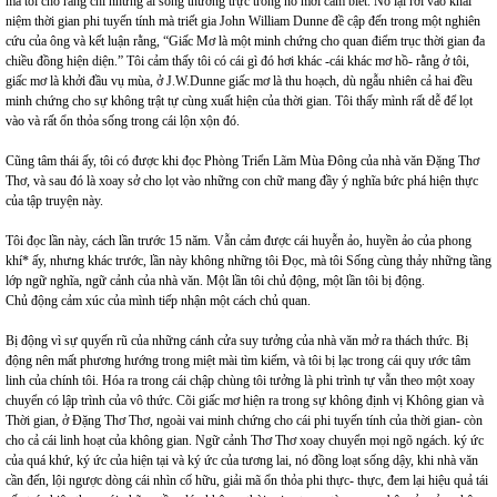
mà tôi cho rằng chỉ những ai sống thường trực trong nó mới cảm biết. Nó lại rơi vào khái
niệm thời gian phi tuyến tính mà triết gia John William Dunne đề cập đến trong một nghiên
cứu của ông và kết luận rằng, “Giấc Mơ là một minh chứng cho quan điểm trục thời gian đa
chiều đồng hiện diện.” Tôi cảm thấy tôi có cái gì đó hơi khác -cái khác mơ hồ- rằng ở tôi,
giấc mơ là khởi đầu vụ mùa, ở J.W.Dunne giấc mơ là thu hoạch, dù ngẫu nhiên cả hai đều
minh chứng cho sự không trật tự cùng xuất hiện của thời gian. Tôi thấy mình rất dễ để lọt
vào và rất ổn thỏa sống trong cái lộn xộn đó.
Cũng tâm thái ấy, tôi có được khi đọc Phòng Triển Lãm Mùa Đông của nhà văn Đặng Thơ
Thơ, và sau đó là xoay sở cho lọt vào những con chữ mang đầy ý nghĩa bức phá hiện thực
của tập truyện này.
Tôi đọc lần này, cách lần trước 15 năm. Vẫn cảm được cái huyễn ảo, huyền ảo của phong
khí* ấy, nhưng khác trước, lần này không những tôi Đọc, mà tôi Sống cùng thảy những tầng
lớp ngữ nghĩa, ngữ cảnh của nhà văn. Một lần tôi chủ động, một lần tôi bị động.
Chủ động cảm xúc của mình tiếp nhận một cách chủ quan.
Bị động vì sự quyến rũ của những cánh cửa suy tưởng của nhà văn mở ra thách thức. Bị
động nên mất phương hướng trong miệt mài tìm kiếm, và tôi bị lạc trong cái quy ước tâm
linh của chính tôi. Hóa ra trong cái chập chùng tôi tưởng là phi trình tự vẫn theo một xoay
chuyển có lập trình của vô thức. Cõi giấc mơ hiện ra trong sự không định vị Không gian và
Thời gian, ở Đặng Thơ Thơ, ngoài vai minh chứng cho cái phi tuyến tính của thời gian- còn
cho cả cái linh hoạt của không gian. Ngữ cảnh Thơ Thơ xoay chuyển mọi ngõ ngách. ký ức
của quá khứ, ký ức của hiện tại và ký ức của tương lai, nó đồng loạt sống dậy, khi nhà văn
cần đến, lội ngược dòng cái nhìn cố hữu, giải mã ổn thỏa phi thực- thực, đem lại hiệu quả tái