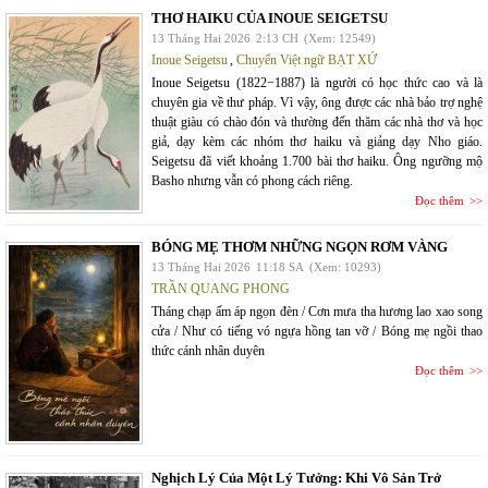
THƠ HAIKU CỦA INOUE SEIGETSU
13 Tháng Hai 2026
2:13 CH
(Xem: 12549)
Inoue Seigetsu
,
Chuyển Việt ngữ BẠT XỨ
Inoue Seigetsu (1822−1887) là người có học thức cao và là
chuyên gia về thư pháp. Vì vậy, ông được các nhà bảo trợ nghệ
thuật giàu có chào đón và thường đến thăm các nhà thơ và học
giả, dạy kèm các nhóm thơ haiku và giảng dạy Nho giáo.
Seigetsu đã viết khoảng 1.700 bài thơ haiku. Ông ngưỡng mộ
Basho nhưng vẫn có phong cách riêng.
Đọc thêm
BÓNG MẸ THƠM NHỮNG NGỌN RƠM VÀNG
13 Tháng Hai 2026
11:18 SA
(Xem: 10293)
TRẦN QUANG PHONG
Tháng chạp ấm áp ngọn đèn / Cơn mưa tha hương lao xao song
cửa / Như có tiếng vó ngựa hồng tan vỡ / Bóng mẹ ngồi thao
thức cánh nhân duyên
Đọc thêm
Nghịch Lý Của Một Lý Tưởng: Khi Vô Sản Trở