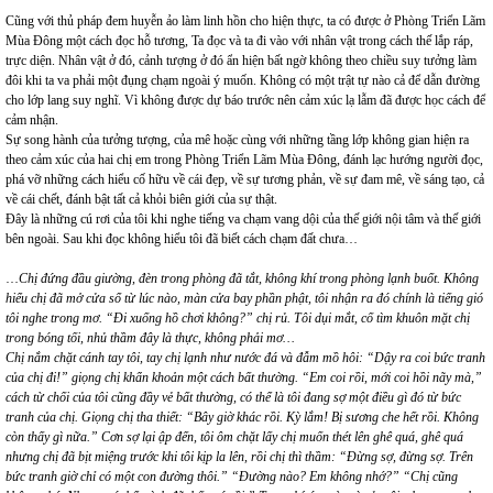
Cũng với thủ pháp đem huyễn ảo làm linh hồn cho hiện thực, ta có được ở Phòng Triển Lãm
Mùa Đông một cách đọc hỗ tương, Ta đọc và ta đi vào với nhân vật trong cách thế lắp ráp,
trực diện. Nhân vật ở đó, cảnh tượng ở đó ẩn hiện bất ngờ không theo chiều suy tưởng làm
đôi khi ta va phải một đụng chạm ngoài ý muốn. Không có một trật tự nào cả để dẫn đường
cho lớp lang suy nghĩ. Vì không được dự báo trước nên cảm xúc lạ lẫm đã được học cách để
cảm nhận.
Sự song hành của tưởng tượng, của mê hoặc cùng với những tầng lớp không gian hiện ra
theo cảm xúc của hai chị em trong Phòng Triển Lãm Mùa Đông, đánh lạc hướng người đọc,
phá vỡ những cách hiểu cố hữu về cái đẹp, về sự tương phản, về sự đam mê, về sáng tạo, cả
về cái chết, đánh bật tất cả khỏi biên giới của sự thật.
Đây là những cú rơi của tôi khi nghe tiếng va chạm vang dội của thế giới nội tâm và thế giới
bên ngoài. Sau khi đọc không hiểu tôi đã biết cách chạm đất chưa…
…
Chị đứng đầu giường, đèn trong phòng đã tắt, không khí trong phòng lạnh buốt. Không
hiểu chị đã mở cửa sổ từ lúc nào, màn cửa bay phần phật, tôi nhận ra đó chính là tiếng gió
tôi nghe trong mơ. “Đi xuống hồ chơi không?” chị rủ. Tôi dụi mắt, cố tìm khuôn mặt chị
trong bóng tối, nhủ thầm đây là thực, không phải mơ…
Chị nắm chặt cánh tay tôi, tay chị lạnh như nước đá và đẫm mồ hôi: “Dậy ra coi bức tranh
của chị đi!” giọng chị khẩn khoản một cách bất thường. “Em coi rồi, mới coi hồi nãy mà,”
cách từ chối của tôi cũng đầy vẻ bất thường, có thể là tôi đang sợ một điều gì đó từ bức
tranh của chị. Giọng chị tha thiết: “Bây giờ khác rồi. Kỳ lắm! Bị sương che hết rồi. Không
còn thấy gì nữa.” Cơn sợ lại ập đến, tôi ôm chặt lấy chị muốn thét lên ghê quá, ghê quá
nhưng chị đã bịt miệng trước khi tôi kịp la lên, rồi chị thì thầm: “Đừng sợ, đừng sợ. Trên
bức tranh giờ chỉ có một con đường thôi.” “Đường nào? Em không nhớ?” “Chị cũng