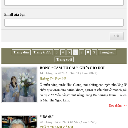
Email của bạn
Trang đầu
Trang trước
3
4
5
6
7
8
9
Trang sau
Trang cuối
BÔNG “CẨM TÚ CẦU” GIỮA GIÓ ĐỜI
14 Tháng Ba 2026
10:34 CH
(Xem: 8872)
Hoàng Thị Bích Hà
Ở miền sông nước Hậu Giang, nơi những con rạch nhỏ lặng lẽ
chảy qua vườn dừa, vườn khóm, người ta vẫn nhớ về một cô gái
có nụ cười “tỏa nắng” như nắng tháng Ba phương Nam. Cô tên
là Mai Thị Ngọc Linh.
Đọc thêm
“ Để dỏ”
28 Tháng Hai 2026
3:48 SA
(Xem: 9243)
TRẦN THANH CẢNH