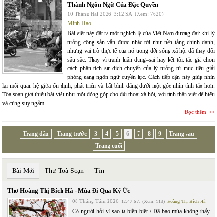
Thành Ngôn Ngữ Của Đặc Quyền
10 Tháng Hai 2026
3:12 SA
(Xem: 7620)
Minh Hạo
Bài viết này đặt ra một nghịch lý của Việt Nam đương đại: khi lý
tưởng cộng sản vẫn được nhắc tới như nền tảng chính danh,
nhưng vai trò thực tế của nó trong đời sống xã hội đã thay đổi
sâu sắc. Thay vì tranh luận đúng–sai hay kết tội, tác giả chọn
cách phân tích sự dịch chuyển của lý tưởng từ mục tiêu giải
phóng sang ngôn ngữ quyền lực. Cách tiếp cận này giúp nhìn
lại mối quan hệ giữa ổn định, phát triển và bất bình đẳng dưới một góc nhìn tỉnh táo hơn.
Tòa soạn giới thiệu bài viết như một đóng góp cho đối thoại xã hội, với tinh thần viết để hiểu
và cùng suy ngẫm
Đọc thêm
Trang đầu
Trang trước
3
4
5
6
7
8
9
Trang sau
Trang cuối
Bài Mới
Thư Toà Soạn
Tin
Thơ Hoàng Thị Bích Hà - Mùa Đi Qua Ký Ức
08 Tháng Tám 2026
12:47 SA
(Xem: 113)
Hoàng Thị Bích Hà
Có người hỏi vì sao ta biền biệt / Đã bao mùa không thấy