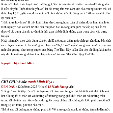
Khác với “hiện thực huyền ảo” thường gợi đến các yếu tố siêu nhiên xen vào đời sống như
là điều tất yếu, “hiện thực huyễn ảo” lại đặt trọng tâm vào cảm xúc của con người nơi mà: vô
thức, hay ký ức, giấc mơ, được nhìn với cách không ước lệ, đóng vai trò tái tạo và nhận định
lại hiện thực.
“Hiện thực huyễn ảo” là một khái niệm văn chương hoàn toàn cá nhân, được hình thành từ
kinh nghiệm đọc và viết, từ nhu cầu cầu phân biệt rõ ràng hơn giữa các cấp độ của ảo và
thực và tác dụng của phi tuyến tính thời gian và bất định không gian trong cách xây dựng
truyện.
Khái niệm này, theo cách dùng của tôi, chỉ là một quan điểm, một cách gọi tên đúng bản chất
cảm nhận của mình trước những tác phẩm mà “thực” và “huyễn” song hành như hai mặt của
một tấm gương, như trong truyện của Đặng Thơ Thơ. Đây là lần đầu tiên tôi dùng khái niệm
này để chỉ một trong những thủ pháp văn chương của Nhà Văn Đặng Thơ Thơ.
Nguyễn Thị Khánh Minh
___________________________________________
GHI CHÚ về bức
tranh Minh Họa
:
ĐÈN DẦU
/.120x80cm.2025 / Họa sĩ
Lê Minh Phong
viết:
“Càng có cơ hội tiếp xúc với các bạn trẻ, tôi càng có cảm giác thế hệ tôi là một thế hệ bị mắc
kẹt. Chúng tôi bị mắc kẹt với những vết thương trong quá khứ, mắc kẹt bởi những thần
tượng đã vô tình hay hữu ý được dựng lên trong chúng tôi. Chúng tôi luôn phải tìm cái mới
trong sự dư thừa, phì nộn của cái cũ.
Thế hệ sau tôi dường như không phải thế. Vết thương của quá khứ không ám ảnh đến mức