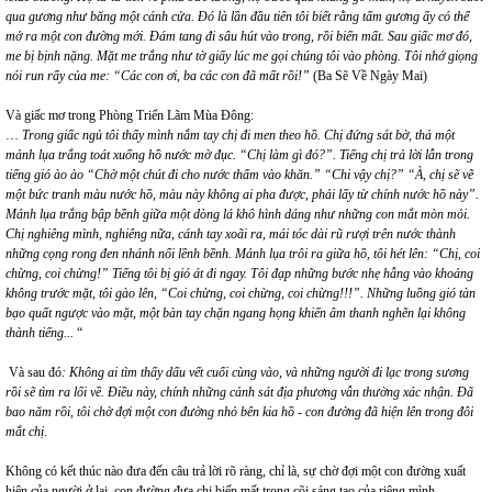
qua gương như băng một cánh cửa. Đó là lần đầu tiên tôi biết rằng tấm gương ấy có thể
mở ra một con đường mới. Đám tang đi sâu hút vào trong, rồi biến mất. Sau giấc mơ đó,
me bị bịnh nặng. Mặt me trắng như tờ giấy lúc me gọi chúng tôi vào phòng. Tôi nhớ giọng
nói run rẩy của me: “Các con ơi, ba các con đã mất rồi!”
(Ba Sẽ Về Ngày Mai)
Và giấc mơ trong Phòng Triển Lãm Mùa Đông:
…
Trong giấc ngủ tôi thấy mình nắm tay chị đi men theo hồ. Chị đứng sát bờ, thả một
mảnh lụa trắng toát xuống hồ nước mờ đục. “Chị làm gì đó?”. Tiếng chị trả lời lẫn trong
tiếng gió ào ào “Chờ một chút đi cho nước thấm vào khăn.” “Chi vậy chị?” “À, chị sẽ vẽ
một bức tranh màu nước hồ, màu này không ai pha được, phải lấy từ chính nước hồ này”.
Mảnh lụa trắng bập bềnh giữa một dòng lá khô hình dáng như những con mắt mòn mỏi.
Chị nghiêng mình, nghiêng nữa, cánh tay xoãi ra, mái tóc dài rũ rượi trên nước thành
những cọng rong đen nhánh nổi lềnh bềnh. Mảnh lụa trôi ra giữa hồ, tôi hét lên: “Chị, coi
chừng, coi chừng!” Tiếng tôi bị gió át đi ngay. Tôi đạp những bước nhẹ hẫng vào khoảng
không trước mặt, tôi gào lên, “Coi chừng, coi chừng, coi chừng!!!”. Những luồng gió tàn
bạo quất ngược vào mặt, một bàn tay chặn ngang họng khiến âm thanh nghẽn lại không
thành tiếng...
“
Và sau đó
: Không ai tìm thấy dấu vết cuối cùng vào, và những người đi lạc trong sương
rồi sẽ tìm ra lối về. Điều này, chính những cảnh sát địa phương vẫn thường xác nhận. Đã
bao năm rồi, tôi chờ đợi một con đường nhỏ bên kia hồ - con đường đã hiện lên trong đôi
mắt chị
.
Không có kết thúc nào đưa đến câu trả lời rõ ràng, chỉ là, sự chờ đợi một con đường xuất
hiện của người ở lại, con đường đưa chị biến mất trong cõi sáng tạo của riêng mình…,