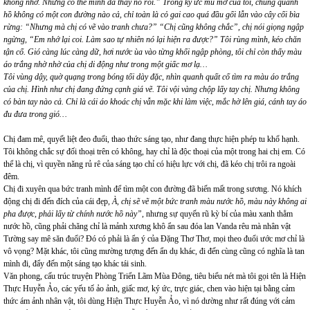
không nhớ. Nhưng có thể mình đã thấy nó rồi.” Trong ký ức mù mờ của tôi, chung quanh
hồ không có một con đường nào cả, chỉ toàn là cỏ gai cao quá đầu gối lẫn vào cây cối bìa
rừng: “Nhưng mà chị có vẽ vào tranh chưa?” “Chị cũng không chắc”, chị nói giọng ngập
ngừng, “Em nhớ lại coi. Làm sao tự nhiên nó lại hiện ra được?” Tôi rùng mình, kéo chăn
tận cổ. Gió càng lúc càng dữ, hơi nước ùa vào từng khối ngập phòng, tôi chỉ còn thấy màu
áo trắng nhờ nhờ của chị di động như trong một giấc mơ lạ…
Tôi vùng dậy, quờ quạng trong bóng tối dày đặc, nhìn quanh quất cố tìm ra màu áo trắng
của chị. Hình như chị đang đứng cạnh giá vẽ. Tôi vội vàng chộp lấy tay chị. Nhưng không
có bàn tay nào cả. Chỉ là cái áo khoác chị vẫn mặc khi làm việc, mắc hờ lên giá, cánh tay áo
đu đưa trong gió…
Chị đam mê, quyết liệt đeo đuổi, thao thức sáng tạo, như đang thực hiện phép tu khổ hạnh.
Tôi không chắc sự đối thoại trên có không, hay chỉ là độc thoại của một trong hai chị em. Có
thể là chị, vì quyền năng rủ rê của sáng tạo chỉ có hiệu lực với chị, đã kéo chị trôi ra ngoài
đêm.
Chị đi xuyên qua bức tranh mình để tìm một con đường đã biến mất trong sương. Nó khích
động chị đi đến đích của cái đẹp,
À, chị sẽ vẽ một bức tranh màu nước hồ, màu này không ai
pha được, phải lấy từ chính nước hồ này”
, nhưng sự quyến rũ kỳ bí của màu xanh thẳm
nước hồ, cũng phải chăng chỉ là mảnh xương khô ẩn sau đóa lan Vanda rêu mà nhân vật
Tường say mê săn đuổi? Đó có phải là ẩn ý của Đặng Thơ Thơ, mọi theo đuổi ước mơ chỉ là
vô vọng? Mặt khác, tôi cũng mường tượng đến ẩn dụ khác, đi đến cùng cũng có nghĩa là tan
mình đi, đẩy đến một sáng tạo khác tái sinh.
Văn phong, cấu trúc truyện Phòng Triển Lãm Mùa Đông, tiêu biểu nét mà tôi gọi tên là Hiện
Thực Huyễn Ảo, các yếu tố ảo ảnh, giấc mơ, ký ức, trực giác, chen vào hiện tại bằng cảm
thức ám ảnh nhân vật, tôi dùng Hiện Thực Huyễn Ảo, vì nó dường như rất đúng với cảm