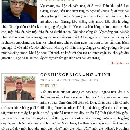
Vợ chồng tay Lộc chuyển nhà, đi ở thuê. Dân khu phố Lợi
Giang xì xào, sẵn nhà năm tầng to đẹp thế không ở, đi thuê cái
phòng bằng lỗ mũi, vợ chồng con cái đút nút vào với nhau cho
nó nhục ra… Nhưng Lộc không thấy nhục. Lộc vốn là công
nhân lắp ráp điện tử bên khu công nghiệp gần đó. Vợ ở nhà bán hàng online, nội trợ. Hai
con, một đứa lên năm một đứa lên ba đi nhà trẻ cả. Đời sống cũng ổn. Vợ chồng con cái dắt
nhau đi thuê căn phòng trong dãy trọ mãi cuối khu phố Lợi Giang, cách nhà cũ độ hai cây số
là chuyện cực chẳng đã. Khá xa. Khuất mắt. Chỉ có điều ngày hai buổi đi về, vẫn phải lượn
qua ngõ rẽ vào nhà cũ. Hơi khó chịu. Nhưng cứ nhìn thẳng, tăng ga xe máy phóng vèo qua
một cái cũng xong. Mẹ Lộc bảo: “Đi cách xa khỏi cái chỗ ma nó quen chốn ấy, cho yên ấm
gia đình”. Lộc nghe lời mẹ, lấy cái sự yên ấm gia đình con cái làm trọng.
Đọc thêm
C Ó N H Ữ N G B À I C A … N Ợ … T Ì N H
28 Tháng Hai 2026
3:32 SA
(Xem: 6311)
TRIỆU VŨ
Vốn âm nhạc của tôi không có bao nhiêu, nghèo nàn lắm. Có
thể nói tôi rất dốt về âm nhạc. Đây là sự thực và đôi lúc, một
mình suy tư, đem lòng đối diện với lòng, tôi tự cảm thấy có một
chút xấu hổ. Không phải là tôi không được học nhạc. Trái lại, hệ thống giáo dục thời chúng
tôi, thuở xa xưa ấy, ba phần tư thế kỷ tức 75 năm trước đây, từ lớp Đệ Thất (lớp 6 bây giờ),
năm đầu tiên của bậc Trung-Học phổ thông, môn âm nhạc đã có trong chương trình giảng
dạy. Ngoài những môn học chính như Việt Văn, Toán, Lý Hóa, Sinh Ngữ v.v. mỗi tuần còn
có ba giờ dạy môn học phụ: một giờ “Họa”, một giờ “Hán Văn”, một giờ “Nhạc”. Học sinh