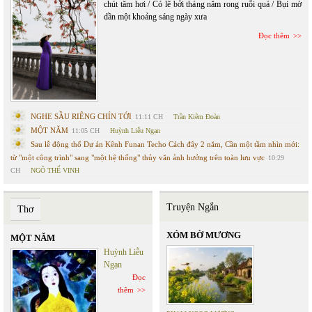
chút tăm hơi / Có lẽ bởi tháng năm rong ruỗi quá / Bụi mờ
dần một khoảng sáng ngày xưa
Đọc thêm
NGHE SẦU RIÊNG CHÍN TỚI
11:11 CH
Trần Kiêm Đoàn
MỘT NĂM
11:05 CH
Huỳnh Liễu Ngạn
Sau lễ động thổ Dự án Kênh Funan Techo Cách đây 2 năm, Cần một tầm nhìn mới:
từ "một công trình" sang "một hệ thống" thủy văn ảnh hưởng trên toàn lưu vực
10:29
CH
NGÔ THẾ VINH
Truyện Ngắn
Thơ
XÓM BỜ MƯƠNG
MỘT NĂM
Huỳnh Liễu
Ngạn
Đọc
thêm