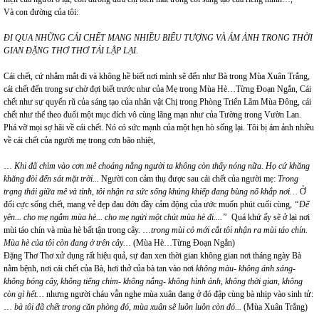
Và con đường của tôi:
ĐI QUA NHỮNG CÁI CHẾT MANG NHIỀU BIỂU TƯỢNG VÀ ÁM ẢNH TRONG THỜI
GIAN ĐẶNG THƠ THƠ TÁI LẬP LẠI.
Cái chết, cứ nhắm mắt đi và không hề biết nơi mình sẽ đến như Bà trong Mùa Xuân Trắng,
cái chết đến trong sự chờ đợi biết trước như của Mẹ trong Mùa Hè…Từng Đoạn Ngắn, Cái
chết như sự quyến rũ của sáng tạo của nhân vật Chị trong Phòng Triển Lãm Mùa Đông, cái
chết như thể theo đuổi một mục đích vô cùng lãng mạn như của Tường trong Vườn Lan.
Phá vỡ mọi sợ hãi về cái chết. Nó có sức mạnh của một hẹn hò sống lại. Tôi bị ám ảnh nhiều
về cái chết của người mẹ trong cơn bão nhiệt,
…
Khi đã chìm vào cơn mê choáng nắng người ta không còn thấy nóng nữa. Họ cứ khăng
khăng đòi đến sát mặt trời...
Người con cảm thụ được sau cái chết của người mẹ:
Trong
trạng thái giữa mê và tỉnh, tôi nhận ra sức sống khủng khiếp đang bùng nổ khắp nơi…
Ở
đối cực sống chết, mang vẻ đẹp đau đớn đầy cảm động của ước muốn phút cuối cùng,
“Để
yên... cho mẹ ngắm mùa hè... cho mẹ ngửi một chút mùa hè đi....”
Quá khứ ấy sẽ ở lại nơi
mùi táo chín và mùa hè bất tận trong cây. …
trong mùi cỏ mới cắt tôi nhận ra mùi táo chín.
Mùa hè của tôi còn đang ở trên cây…
(Mùa Hè…Từng Đoạn Ngắn)
Đặng Thơ Thơ xử dụng rất hiệu quả, sự đan xen thời gian không gian nơi tháng ngày Bà
nằm bệnh, nơi cái chết của Bà, hơi thở của bà tan vào nơi
không màu- không ánh sáng-
không bóng cây, không tiếng chim- không nắng- không hình ảnh, không thời gian, không
còn gì hết…
nhưng người cháu vẫn nghe mùa xuân đang ở đó đập cùng bà nhịp vào sinh tử:
…
bà tôi đã chết trong căn phòng đó, mùa xuân sẽ luôn luôn còn đó...
(Mùa Xuân Trắng)