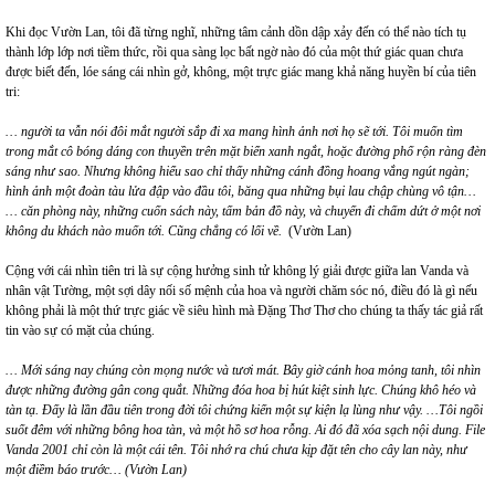
Khi đọc Vườn Lan, tôi đã từng nghĩ, những tâm cảnh dồn dập xảy đến có thể nào tích tụ
thành lớp lớp nơi tiềm thức, rồi qua sàng lọc bất ngờ nào đó của một thứ giác quan chưa
được biết đến, lóe sáng cái nhìn gở, không, một trực giác mang khả năng huyền bí của tiên
tri:
… người ta vẫn nói đôi mắt người sắp đi xa mang hình ảnh nơi họ sẽ tới. Tôi muốn tìm
trong mắt cô bóng dáng con thuyền trên mặt biển xanh ngắt, hoặc đường phố rộn ràng đèn
sáng như sao. Nhưng không hiểu sao chỉ thấy những cánh đồng hoang vắng ngút ngàn;
hình ảnh một đoàn tàu lửa đập vào đầu tôi, băng qua những bụi lau chập chùng vô tận…
… căn phòng này, những cuốn sách này, tấm bản đồ này, và chuyến đi chấm dứt ở một nơi
không du khách nào muốn tới. Cũng chẳng có lối về.
(Vườn Lan)
Cộng với cái nhìn tiên tri là sự cộng hưởng sinh tử không lý giải được giữa lan Vanda và
nhân vật Tường, một sợi dây nối số mệnh của hoa và người chăm sóc nó, điều đó là gì nếu
không phải là một thứ trực giác về siêu hình mà Đặng Thơ Thơ cho chúng ta thấy tác giả rất
tin vào sự có mặt của chúng.
… Mới sáng nay chúng còn mọng nước và tươi mát. Bây giờ cánh hoa mỏng tanh, tôi nhìn
được những đường gân cong quắt. Những đóa hoa bị hút kiệt sinh lực. Chúng khô héo và
tàn tạ. Đấy là lần đầu tiên trong đời tôi chứng kiến một sự kiện lạ lùng như vậy. …Tôi ngồi
suốt đêm với những bông hoa tàn, và một hồ sơ hoa rỗng. Ai đó đã xóa sạch nội dung. File
Vanda 2001 chỉ còn là một cái tên. Tôi nhớ ra chú chưa kịp đặt tên cho cây lan này, như
một điềm báo trước… (Vườn Lan)