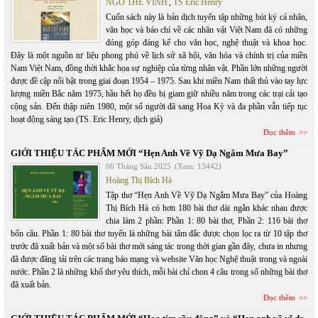
NGÔ THẾ VINH
,
TS Eric Henry
Cuốn sách này là bản dịch tuyển tập những bút ký cá nhân,
văn học và báo chí về các nhân vật Việt Nam đã có những
đóng góp đáng kể cho văn học, nghệ thuật và khoa học.
Đây là một nguồn tư liệu phong phú về lịch sử xã hội, văn hóa và chính trị của miền
Nam Việt Nam, đồng thời khắc họa sự nghiệp của từng nhân vật. Phần lớn những người
được đề cập nổi bật trong giai đoạn 1954 – 1975. Sau khi miền Nam thất thủ vào tay lực
lượng miền Bắc năm 1975, hầu hết họ đều bị giam giữ nhiều năm trong các trại cải tạo
cộng sản. Đến thập niên 1980, một số người đã sang Hoa Kỳ và đa phần vẫn tiếp tục
hoạt động sáng tạo.(TS. Eric Henry, dịch giả)
Đọc thêm
GIỚI THIỆU TÁC PHẨM MỚI “Hẹn Anh Về Vỹ Dạ Ngắm Mưa Bay”
06 Tháng Sáu 2025
(Xem: 13442)
Hoàng Thị Bích Hà
Tập thơ “Hẹn Anh Về Vỹ Dạ Ngắm Mưa Bay” của Hoàng
Thị Bích Hà có hơn 180 bài thơ dài ngắn khác nhau được
chia làm 2 phần: Phần 1: 80 bài thơ, Phần 2: 116 bài thơ
bốn câu. Phần 1: 80 bài thơ tuyển là những bài tâm đắc được chọn lọc ra từ 10 tập thơ
trước đã xuất bản và một số bài thơ mới sáng tác trong thời gian gần đây, chưa in nhưng
đã được đăng tải trên các trang báo mạng và website Văn học Nghệ thuật trong và ngoài
nước. Phần 2 là những khổ thơ yêu thích, mỗi bài chỉ chon 4 câu trong số những bài thơ
đã xuất bản.
Đọc thêm