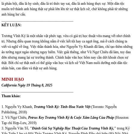
là phản bội, đâu là hy sinh; đâu là trí thức tay sai, đâu là anh hùng thực sự. Một dân tộc
muốn trở thành anh hùng thật sự phải lớn lên từ sự thật lịch sử, chứ không phải từ những
anh hùng hư cấu.
________________________________________
KẾT LUẬN:
Trương Vĩnh Ký là một nhân vật phức tạp, vừa có giá trị học thuật vừa mang vết nhơ chính
trị. Nhưng điều quan trọng không nằm ở việc kết tội hay ca ngợi ông, mà ở cách chúng ta
viết và nghĩ về ông. Việc thần thánh hóa, như Nguyễn Vy Khanh đã làm, chỉ tạo thêm những
ảo tưởng ngọt ngào nhưng nguy hiểm. Việc giải thiêng, như Vũ Ngự Chiêu đã làm, tuy đau
đớn nhưng mang lại sự trưởng thành. Chính luận văn học hôm nay cần dứt khoát chọn sự
thật. Bởi chỉ sự thật mới có thể giúp văn học và lịch sử Việt Nam nuôi dưỡng một dân tộc
nhân bản, can đảm và thật sự anh hùng.
MINH HẠO
California Ngày 19 Tháng 8, 2025
________________________________________
Tham khảo:
1. Nguyễn Vy Khanh,
Trương Vĩnh Ký: Tinh-Hoa Nước Việt
(Toronto: Nguyễn
Publishing, 2018)
2. Vũ Ngự Chiêu,
Petrus Key Trương Vĩnh Ký & Cuộc Xâm Lăng Của Pháp
(Houston:
Tạp chí Hợp-Lưu, 2019)
3. Nguyễn Văn Tố,
"Đánh Giá Sự Nghiệp Học Thuật Của Trương Vĩnh Ký,"
trong Kỷ
Yếu Triển Lãm và Hội Thảo Trương Vĩnh Ký, Nguyễn Đình Đầu chủ biên (Hà Nội: Nhà