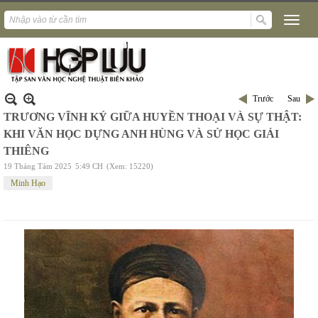
Trước
Sau
TRƯƠNG VĨNH KÝ GIỮA HUYỀN THOẠI VÀ SỰ THẬT:
KHI VĂN HỌC DỰNG ANH HÙNG VÀ SỬ HỌC GIẢI
THIÊNG
19 Tháng Tám 2025
5:49 CH
(Xem: 15220)
Minh Hạo