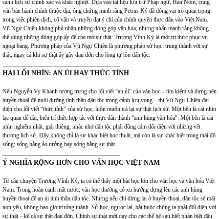
cảnh lịch sử chính xác và khắc nghiệt. Dựa vào tài liệu lưu trữ Pháp ngữ, Hán Nôm, cùng
văn bản hành chính thuộc địa, ông chứng minh rằng Petrus Ký đã đóng vai trò quan trọng
trong việc phiên dịch, cố vấn và truyền đạt ý chí của chính quyền thực dân vào Việt Nam.
Vũ Ngự Chiêu không phủ nhận những đóng góp văn hóa, nhưng nhấn mạnh rằng không
thể dùng những đóng góp ấy để che mờ sự thật: Trương Vĩnh Ký là một trí thức phục vụ
ngoại bang. Phương pháp của Vũ Ngự Chiêu là phương pháp sử học: trung thành với sự
thật, ngay cả khi sự thật ấy gây đau đớn cho lòng tự tôn dân tộc.
________________________________________
HAI LỐI NHÌN: AN ỦI HAY THỨC TỈNH
Nếu Nguyễn Vy Khanh tượng trưng cho lối viết “an ủi” của văn học – tìm kiếm và dựng nên
huyền thoại để nuôi dưỡng tinh thần dân tộc trong cảnh lưu vong – thì Vũ Ngự Chiêu đại
diện cho lối viết “thức tỉnh” của sử học, luôn muốn trả lại sự thật lịch sử. Một bên là cái nhìn
lạc quan dễ dãi, biến trí thức hợp tác với thực dân thành “anh hùng văn hóa”. Một bên là cái
nhìn nghiêm nhặt, giải thiêng, nhắc nhở dân tộc phải dũng cảm đối diện với những vết
thương lịch sử. Đây không chỉ là sự khác biệt học thuật, mà còn là sự khác biệt trong thái độ
sống: sống bằng ảo tưởng hay sống bằng sự thật.
________________________________________
Ý NGHĨA RỘNG HƠN CHO VĂN HỌC VIỆT NAM
Từ câu chuyện Trương Vĩnh Ký, ta có thể thấy một bài học lớn cho văn học và văn hóa Việt
Nam. Trong hoàn cảnh mất nước, văn học thường có xu hướng dựng lên các anh hùng
huyền thoại để an ủi tinh thần dân tộc. Nhưng nếu chỉ dừng lại ở huyền thoại, dân tộc sẽ mãi
non yếu, không bao giờ trưởng thành. Sử học, ngược lại, bắt buộc chúng ta phải đối diện với
sự thật – kể cả sự thật đau đớn. Chính sự thật mới dạy cho các thế hệ sau biết phân biệt đâu