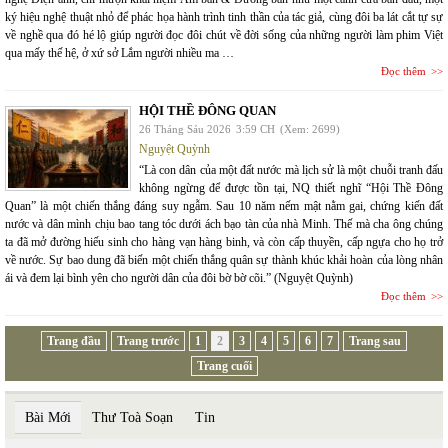
ký hiệu nghệ thuật nhỏ để phác họa hành trình tinh thần của tác giả, cùng đôi ba lát cắt tự sự
về nghề qua đó hé lộ giúp người đọc đôi chút về đời sống của những người làm phim Việt
qua mấy thế hệ, ở xứ sở Lắm người nhiều ma …
Đọc thêm
HỘI THỀ ĐÔNG QUAN
26 Tháng Sáu 2026
3:59 CH
(Xem: 2699)
Nguyệt Quỳnh
“Là con dân của một đất nước mà lịch sử là một chuỗi tranh đấu
không ngừng để được tồn tại, NQ thiết nghĩ “Hội Thề Đông
Quan” là một chiến thắng đáng suy ngẫm. Sau 10 năm nếm mật nằm gai, chứng kiến đất
nước và dân mình chịu bao tang tóc dưới ách bạo tàn của nhà Minh. Thế mà cha ông chúng
ta đã mở đường hiếu sinh cho hàng vạn hàng binh, và còn cấp thuyền, cấp ngựa cho họ trở
về nước. Sự bao dung đã biến một chiến thắng quân sự thành khúc khải hoàn của lòng nhân
ái và đem lại bình yên cho người dân của đôi bờ bờ cõi.” (Nguyệt Quỳnh)
Đọc thêm
Trang đầu
Trang trước
1
2
3
4
5
6
7
Trang sau
Trang cuối
Bài Mới
Thư Toà Soạn
Tin