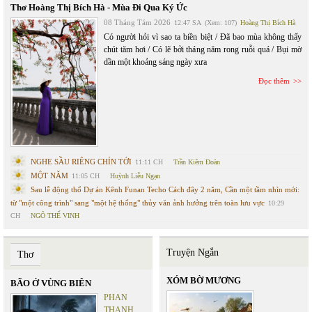
Thơ Hoàng Thị Bích Hà - Mùa Đi Qua Ký Ức
08 Tháng Tám 2026
12:47 SA
(Xem: 107)
Hoàng Thị Bích Hà
Có người hỏi vì sao ta biền biệt / Đã bao mùa không thấy
chút tăm hơi / Có lẽ bởi tháng năm rong ruỗi quá / Bụi mờ
dần một khoảng sáng ngày xưa
Đọc thêm
NGHE SẦU RIÊNG CHÍN TỚI
11:11 CH
Trần Kiêm Đoàn
MỘT NĂM
11:05 CH
Huỳnh Liễu Ngạn
Sau lễ động thổ Dự án Kênh Funan Techo Cách đây 2 năm, Cần một tầm nhìn mới:
từ "một công trình" sang "một hệ thống" thủy văn ảnh hưởng trên toàn lưu vực
10:29
CH
NGÔ THẾ VINH
Truyện Ngắn
Thơ
XÓM BỜ MƯƠNG
BÃO Ở VÙNG BIÊN
PHAN
THANH