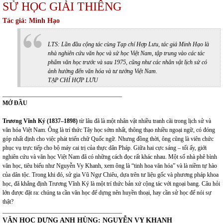
SỬ HỌC GIẢI THIÊNG
Tác giả: Minh Hạo
LTS: Lần đầu cộng tác cùng Tạp chí Hợp Lưu, tác giả Minh Hạo là
nhà nghiên cứu văn học và sử học Việt Nam, tập trung vào các tác
phẩm văn học trước và sau 1975, cũng như các nhân vật lịch sử có
ảnh hưởng đến văn hóa và tư tưởng Việt Nam.
TẠP CHÍ HỢP LƯU
________________________________________
MỞ ĐẦU
Trương Vĩnh Ký (1837–1898)
từ lâu đã là một nhân vật nhiều tranh cãi trong lịch sử và
văn hóa Việt Nam. Ông là trí thức Tây học sớm nhất, thông thạo nhiều ngoại ngữ, có đóng
góp nhất định cho việc phát triển chữ Quốc ngữ. Nhưng đồng thời, ông cũng là viên chức
phục vụ trực tiếp cho bộ máy cai trị của thực dân Pháp. Giữa hai cực sáng – tối ấy, giới
nghiên cứu và văn học Việt Nam đã có những cách đọc rất khác nhau. Một số nhà phê bình
văn học, tiêu biểu như Nguyễn Vy Khanh, xem ông là “tinh hoa văn hóa” và là niềm tự hào
của dân tộc. Trong khi đó, sử gia Vũ Ngự Chiêu, dựa trên tư liệu gốc và phương pháp khoa
học, đã khẳng định Trương Vĩnh Ký là một trí thức bản xứ cộng tác với ngoại bang. Câu hỏi
lớn được đặt ra: chúng ta cần văn học để dựng nên huyền thoại, hay cần sử học để nói sự
thật?
________________________________________
VĂN HỌC DỰNG ANH HÙNG: NGUYỄN VY KHANH