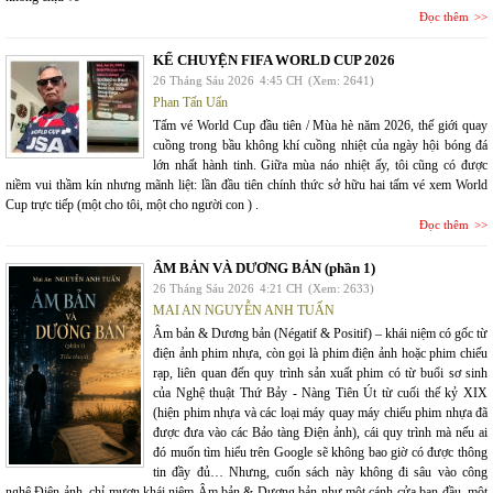
Đọc thêm
KỂ CHUYỆN FIFA WORLD CUP 2026
26 Tháng Sáu 2026
4:45 CH
(Xem: 2641)
Phan Tấn Uẩn
Tấm vé World Cup đầu tiên / Mùa hè năm 2026, thế giới quay
cuồng trong bầu không khí cuồng nhiệt của ngày hội bóng đá
lớn nhất hành tinh. Giữa mùa náo nhiệt ấy, tôi cũng có được
niềm vui thầm kín nhưng mãnh liệt: lần đầu tiên chính thức sở hữu hai tấm vé xem World
Cup trực tiếp (một cho tôi, một cho người con ) .
Đọc thêm
ÂM BẢN VÀ DƯƠNG BẢN (phần 1)
26 Tháng Sáu 2026
4:21 CH
(Xem: 2633)
MAI AN NGUYỄN ANH TUẤN
Âm bản & Dương bản (Négatif & Positif) – khái niệm có gốc từ
điện ảnh phim nhựa, còn gọi là phim điện ảnh hoặc phim chiếu
rạp, liên quan đến quy trình sản xuất phim có từ buổi sơ sinh
của Nghệ thuật Thứ Bảy - Nàng Tiên Út từ cuối thế kỷ XIX
(hiện phim nhựa và các loại máy quay máy chiếu phim nhựa đã
được đưa vào các Bảo tàng Điện ảnh), cái quy trình mà nếu ai
đó muốn tìm hiểu trên Google sẽ không bao giờ có được thông
tin đầy đủ… Nhưng, cuốn sách này không đi sâu vào công
nghệ Điện ảnh, chỉ mượn khái niệm Âm bản & Dương bản như một cánh cửa ban đầu, một