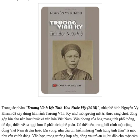
Trong tác phẩm "
Trương Vĩnh Ký: Tinh-Hoa Nước Việt (2018)"
, nhà phê bình Nguyễn Vy
Khanh đã xây dựng hình ảnh Trương Vĩnh Ký như một gương mặt trí thức sáng chói, đóng
góp lớn cho nền học thuật và văn hóa Việt Nam. Văn phong của ông mang tính phổ thông,
dễ đọc, thiên về ca ngợi hơn là phân tích phê phán. Có thể hiểu, trong bối cảnh một cộng
đồng Việt Nam di dân hoặc lưu vong, nhu cầu tìm kiếm những “anh hùng tinh thần” là một
nhu cầu chính đáng. Văn học, trong trường hợp này, đóng vai trò an ủi, bù đắp cho mặc cảm