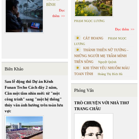
BÌNH
Đọc
thêm
PHẠM NGỌC LƯƠNG
Đọc thêm
CÁT HOANG
PHẠM NGỌC
LƯƠNG
THÁNH THIÊN NỮ TƯỚNG -
NHỮNG NGƯỜI MẸ TRẦM MÌNH
TRÊN SÔNG
Nguyệt Quỳnh
KHI TÌNH YÊU NHUỐM MÀU
Biên Khảo
TOAN TÍNH
Hoàng Thị Bích Hà
Sau lễ động thổ Dự án Kênh
Funan Techo Cách đây 2 năm,
Phỏng Vấn
Cần một tầm nhìn mới: từ "một
công trình" sang "một hệ thống"
TRÒ CHUYỆN VỚI NHÀ THƠ
thủy văn ảnh hưởng trên toàn lưu
TRANG CHÂU
vực