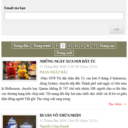
Email của bạn
Trang đầu
Trang trước
1
2
3
4
5
6
7
Trang sau
Trang cuối
NHỮNG NGÀY XƯA NƠI ĐẤT ÚC
11 Tháng Bảy 2026
5:19 CH
(Xem: 2215)
PHAN NHẬT BẮC
-Năm 1978 Tôi đặt chân đến Úc sau hơn 9 tháng ở Indonesia,
dừng Sydney chuyển tiếp đến Thành phố một ngày có bốn mùa
là Melbourne, chuyến bay Qantas khổng lồ 747 chở một nhóm 100 người chia ra lên khu
vực thượng hạng trên chóp mũi. Tôi mang đôi dép hai màu chiếc đực chiếc cái đi bơ vơ giữa
đám đông người Việt gốc Tàu cùng vali sang trọng.
Đọc thêm
DI SẢN VÔ THỪA NHẬN
11 Tháng Bảy 2026
2:04 CH
(Xem: 2111)
Nguyễn Công Khanh