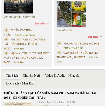
MAI AN NGUYỄN ANH TUẤN
Đọc thêm
DI SẢN VÔ THỪA
Trần Kiêm Đoàn
NHẬN
Nguyễn Công Khanh
Đọc thêm
KHI NHÀ VĂN NGỪNG VIẾT:
NHỮNG NGÀY XƯA NƠI ĐẤT
CÁI CHẾT KHÔNG CÓ ĐÁM
ÚC
PHAN NHẬT BẮC
TANG
Minh Hạo
CÁM ƠN ĐẤT NƯỚC HOA KỲ -
Việt Nam- THÁNG TƯ: KHI MỘT
THANK YOU, AMERICA
Trần Kiêm
NGÀY LÀ LỄ, NHƯNG CŨNG LÀ
Đoàn
TANG
Minh Hạo
Tin Sách
Chuyển Ngữ
Video & Audio : Nhạc & . . .
Đọc Sách - Mạn Đàm
THẾ GIỚI SÁNG TẠO CỦA MIỀN NAM VIỆT NAM VÀ HẢI NGOẠI
1954 – ĐẾN HIỆN TẠI – TẬP 1
13 Tháng Tám 2025
(Xem: 12098)