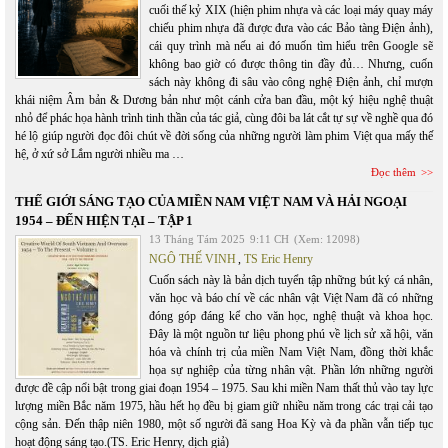
cuối thế kỷ XIX (hiện phim nhựa và các loại máy quay máy
chiếu phim nhựa đã được đưa vào các Bảo tàng Điện ảnh),
cái quy trình mà nếu ai đó muốn tìm hiểu trên Google sẽ
không bao giờ có được thông tin đầy đủ… Nhưng, cuốn
sách này không đi sâu vào công nghệ Điện ảnh, chỉ mượn
khái niệm Âm bản & Dương bản như một cánh cửa ban đầu, một ký hiệu nghệ thuật
nhỏ để phác họa hành trình tinh thần của tác giả, cùng đôi ba lát cắt tự sự về nghề qua đó
hé lộ giúp người đọc đôi chút về đời sống của những người làm phim Việt qua mấy thế
hệ, ở xứ sở Lắm người nhiều ma …
Đọc thêm
THẾ GIỚI SÁNG TẠO CỦA MIỀN NAM VIỆT NAM VÀ HẢI NGOẠI
1954 – ĐẾN HIỆN TẠI – TẬP 1
13 Tháng Tám 2025
9:11 CH
(Xem: 12098)
NGÔ THẾ VINH
,
TS Eric Henry
Cuốn sách này là bản dịch tuyển tập những bút ký cá nhân,
văn học và báo chí về các nhân vật Việt Nam đã có những
đóng góp đáng kể cho văn học, nghệ thuật và khoa học.
Đây là một nguồn tư liệu phong phú về lịch sử xã hội, văn
hóa và chính trị của miền Nam Việt Nam, đồng thời khắc
họa sự nghiệp của từng nhân vật. Phần lớn những người
được đề cập nổi bật trong giai đoạn 1954 – 1975. Sau khi miền Nam thất thủ vào tay lực
lượng miền Bắc năm 1975, hầu hết họ đều bị giam giữ nhiều năm trong các trại cải tạo
cộng sản. Đến thập niên 1980, một số người đã sang Hoa Kỳ và đa phần vẫn tiếp tục
hoạt động sáng tạo.(TS. Eric Henry, dịch giả)