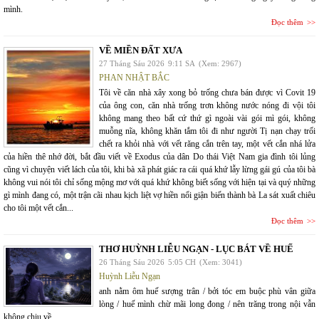
mình.
Đọc thêm
VỀ MIỀN ĐẤT XƯA
27 Tháng Sáu 2026
9:11 SA
(Xem: 2967)
PHAN NHẬT BẮC
Tôi về căn nhà xây xong bỏ trống chưa bán được vì Covit 19
của ông con, căn nhà trống trơn không nước nóng đi vội tôi
không mang theo bất cứ thứ gì ngoài vài gói mì gói, không
muỗng nĩa, không khăn tắm tôi đi như người Tị nạn chạy trối
chết ra khỏi nhà với vết răng cắn trên tay, một vết cắn nhá lửa
của hiền thê nhớ đời, bắt đầu viết về Exodus của dân Do thái Việt Nam gia đình tôi lủng
cũng vì chuyện viết lách của tôi, khi bà xã phát giác ra cái quá khứ lẫy lừng gái gú của tôi bà
không vui nói tôi chỉ sống mộng mơ với quá khứ không biết sống với hiện tại và quý những
gì mình đang có, một trận cãi nhau kịch liệt vợ hiền nổi giận biến thành bà La sát xuất chiêu
cho tôi một vết cắn...
Đọc thêm
THƠ HUỲNH LIỄU NGẠN - LỤC BÁT VỀ HUẾ
26 Tháng Sáu 2026
5:05 CH
(Xem: 3041)
Huỳnh Liễu Ngạn
anh nằm ôm huế sượng trân / bởi tóc em buộc phù vân giữa
lòng / huế mình chừ mãi long đong / nên trăng trong nội vẫn
không chịu về