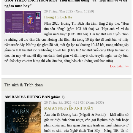
GIỚI THIỆU TÁC PHẨM MỚI “Hoa tím sầu đông” và “Hẹn anh về vĩ dạ
ngắm mưa bay”
29 Tháng Năm 2025
(Xem: 15259)
Hoàng Thị Bích Hà
Năm 2025 Hoàng Thị Bích Hà trình làng 2 tập thơ: “Hoa
tím sầu đông” (gồm 103 bài thơ) và “Hẹn anh về vĩ dạ
ngắm mưa bay” (Hơn 180 bài). Hai tập thơ này tuyển chọn
ra những bài thơ tâm đắc của Hoàng Thị Bích Hà trong 10 tập thơ đã xuất bản từ mấy
năm trước đây. Những tập gồm 50 bài, mỗi tập lọc ra khoảng 10-15 bài, trong những tập
gồm có 100 bài thơ lọc ra khoảng 15-20 bài. (Đây là 2 tập thơ cuối cùng khép lại việc in
thơ. Từ nay về sau tôi tiếp tục dành thời gian và tâm huyết cho truyện ngắn và tùy bút,
nếu bất chợt có cảm hứng thì vẫn làm thơ, đăng báo chứ không xuất bản nữa).
Đọc thêm
Tin sách & Trích đoạn
ÂM BẢN VÀ DƯƠNG BẢN (phần 1)
26 Tháng Sáu 2026
4:21 CH
(Xem: 2633)
MAI AN NGUYỄN ANH TUẤN
Âm bản & Dương bản (Négatif & Positif) – khái niệm có
gốc từ điện ảnh phim nhựa, còn gọi là phim điện ảnh hoặc
phim chiếu rạp, liên quan đến quy trình sản xuất phim có từ
buổi sơ sinh của Nghệ thuật Thứ Bảy - Nàng Tiên Út từ