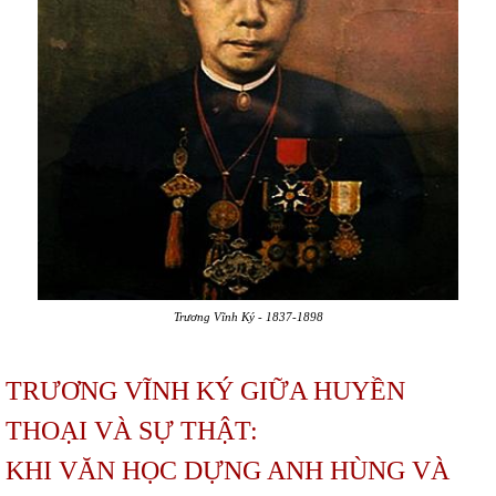
Trương Vĩnh Ký - 1837-1898
TRƯƠNG VĨNH KÝ GIỮA HUYỀN
THOẠI VÀ SỰ THẬT:
KHI VĂN HỌC DỰNG ANH HÙNG VÀ