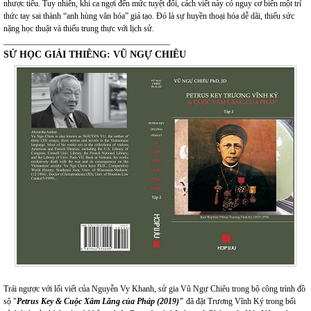
nhược tiểu. Tuy nhiên, khi ca ngợi đến mức tuyệt đối, cách viết này có nguy cơ biến một trí
thức tay sai thành “anh hùng văn hóa” giả tạo. Đó là sự huyền thoại hóa dễ dãi, thiếu sức
nặng học thuật và thiếu trung thực với lịch sử.
________________________________________
SỬ HỌC GIẢI THIÊNG: VŨ NGỰ CHIÊU
Trái ngược với lối viết của Nguyễn Vy Khanh, sử gia Vũ Ngự Chiêu trong bộ công trình đồ
sộ "
Petrus Key & Cuộc Xâm Lăng của Pháp (2019)"
đã đặt Trương Vĩnh Ký trong bối