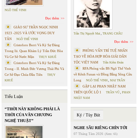
NGÔ THẾ VINH
Đọc thêm
GIÁO SƯ TRẦN NGỌC NINH
1923 -2025 VÀ ƯỚC VỌNG DUY
Trần Thị Nguyệt Mai
,
TRANG CHÂU
TÂN
NGÔ THẾ VINH
Đọc thêm
Cristoforo Borri Và Ký Sự Đàng
PHỎNG VẤN TRÍ TUỆ NHÂN
Trong Iii. Quan Khám Lý Trần Đức Hòa
TẠO VỀ HÒA HỢP HÒA GIẢI DÂN
Và Cơ Sở Nước Mặn
THỤY KHUÊ
TỘC VIỆT NAM
Trần Kiêm Đoàn
Cristoforo Borri Và Ký Sự Đàng
RFA Phỏng vấn BS Ngô Thế Vinh
Trong - II. Minh Đức Vương Thái Phi Và
về Kênh Funan và Đồng Bằng Sông Cửu
Cơ Sở Đạo Chúa Đầu Tiên
THỤY
Long
KHUÊ
NGÔ THẾ VINH
,
MAI TRẦN
GẶP LẠI PHAN NHẬT NAM
TRÊN QUỐC LỘ 1
TRẦN VŨ
,
PHAN
Tiểu Luận
NHẬT NAM
“THỜI NÀY KHÔNG PHẢI LÀ
THỜI CỦA VĂN CHƯƠNG
Ký / Tùy Bút
NGHỆ THUẬT”
NGHE SẦU RIÊNG CHÍN TỚI
07 Tháng Tám 2026
(Xem: 65)