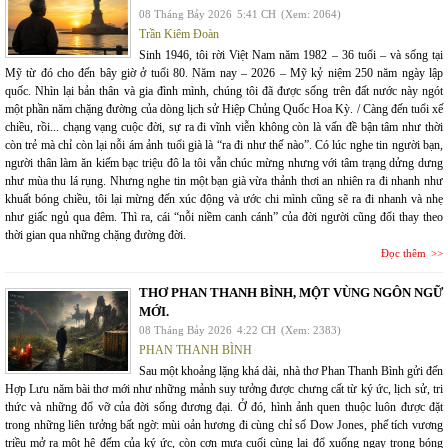
08 Tháng Bảy 2026
5:41 CH
(Xem: 2064)
Trần Kiêm Đoàn
Sinh 1946, tôi rời Việt Nam năm 1982 – 36 tuổi – và sống tại
Mỹ từ đó cho đến bây giờ ở tuổi 80. Năm nay – 2026 – Mỹ kỷ niệm 250 năm ngày lập
quốc. Nhìn lại bản thân và gia đình mình, chúng tôi đã được sống trên đất nước này ngót
một phần năm chặng đường của dòng lịch sử Hiệp Chủng Quốc Hoa Kỳ. / Càng đến tuổi xế
chiều, rồi... chạng vạng cuộc đời, sự ra đi vĩnh viễn không còn là vấn đề bận tâm như thời
còn trẻ mà chỉ còn lại nỗi ám ảnh tuổi già là “ra đi như thế nào”. Có lúc nghe tin người bạn,
người thân làm ăn kiếm bạc triệu đô la tôi vẫn chúc mừng nhưng với tâm trạng dửng dưng
như mùa thu lá rụng. Nhưng nghe tin một bạn già vừa thảnh thơi an nhiên ra đi nhanh như
khuất bóng chiều, tôi lại mừng đến xúc động và ước chi mình cũng sẽ ra đi nhanh và nhẹ
như giấc ngủ qua đêm. Thì ra, cái “nỗi niềm canh cánh” của đời người cũng đổi thay theo
thời gian qua những chặng đường đời.
Đọc thêm
THƠ PHAN THANH BÌNH, MỘT VÙNG NGÔN NGỮ
MỚI.
08 Tháng Bảy 2026
4:22 CH
(Xem: 2383)
PHAN THANH BÌNH
Sau một khoảng lặng khá dài, nhà thơ Phan Thanh Bình gửi đến
Hợp Lưu năm bài thơ mới như những mảnh suy tưởng được chưng cất từ ký ức, lịch sử, tri
thức và những đổ vỡ của đời sống đương đại. Ở đó, hình ảnh quen thuộc luôn được đặt
trong những liên tưởng bất ngờ: mùi oản hương đi cùng chỉ số Dow Jones, phế tích vương
triều mở ra một hệ đếm của ký ức, còn cơn mưa cuối cùng lại đổ xuống ngay trong bóng