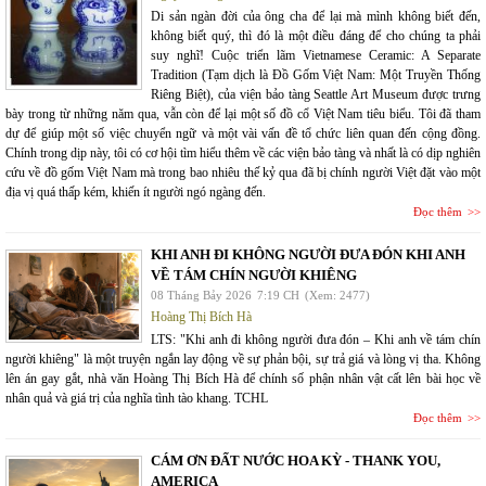
Di sản ngàn đời của ông cha để lại mà mình không biết đến,
không biết quý, thì đó là một điều đáng để cho chúng ta phải
suy nghĩ! Cuộc triển lãm Vietnamese Ceramic: A Separate
Tradition (Tạm dịch là Đồ Gốm Việt Nam: Một Truyền Thống
Riêng Biệt), của viện bảo tàng Seattle Art Museum được trưng
bày trong từ những năm qua, vẫn còn để lại một số đồ cổ Việt Nam tiêu biểu. Tôi đã tham
dự để giúp một số việc chuyển ngữ và một vài vấn đề tổ chức liên quan đến cộng đồng.
Chính trong dịp này, tôi có cơ hội tìm hiểu thêm về các viện bảo tàng và nhất là có dịp nghiên
cứu về đồ gốm Việt Nam mà trong bao nhiêu thế kỷ qua đã bị chính người Việt đặt vào một
địa vị quá thấp kém, khiến ít người ngó ngàng đến.
Đọc thêm
KHI ANH ĐI KHÔNG NGƯỜI ĐƯA ĐÓN KHI ANH
VỀ TÁM CHÍN NGƯỜI KHIÊNG
08 Tháng Bảy 2026
7:19 CH
(Xem: 2477)
Hoàng Thị Bích Hà
LTS: "Khi anh đi không người đưa đón – Khi anh về tám chín
người khiêng" là một truyện ngắn lay động về sự phản bội, sự trả giá và lòng vị tha. Không
lên án gay gắt, nhà văn Hoàng Thị Bích Hà để chính số phận nhân vật cất lên bài học về
nhân quả và giá trị của nghĩa tình tào khang. TCHL
Đọc thêm
CÁM ƠN ĐẤT NƯỚC HOA KỲ - THANK YOU,
AMERICA