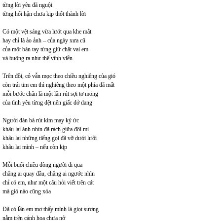
từng lời yêu đã nguội
từng hối hận chưa kịp thốt thành lời
Có một vệt sáng vừa lướt qua khe mắt
hay chỉ là ảo ảnh – của ngày xưa cũ
của một bàn tay từng giữ chặt vai em
và buông ra như thể vĩnh viễn
Trên đồi, cỏ vẫn mọc theo chiều nghiêng của gió
còn trái tim em thì nghiêng theo một phía đã mất
mỗi bước chân là một lần rút sợi tơ mỏng
của tình yêu từng dệt nên giấc dở dang
Người đàn bà rút kim may ký ức
khâu lại ánh nhìn đã rách giữa đôi mi
khâu lại những tiếng gọi đã vỡ dưới lưỡi
khâu lại mình – nếu còn kịp
Mỗi buổi chiều dòng người đi qua
chẳng ai quay đầu, chẳng ai ngước nhìn
chỉ có em, như một câu hỏi viết trên cát
mà gió nào cũng xóa
Đã có lần em mơ thấy mình là giọt sương
nằm trên cánh hoa chưa nở