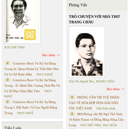
Phỏng Vấn
TRÒ CHUYỆN VỚI NHÀ THƠ
TRANG CHÂU
NGÔ THẾ VINH
Đọc thêm
Cristoforo Borri Và Ký Sự Đàng
Trong Iii. Quan Khám Lý Trần Đức Hòa
Và Cơ Sở Nước Mặn
THỤY KHUÊ
Cristoforo Borri Và Ký Sự Đàng
Trần Thị Nguyệt Mai
,
TRANG CHÂU
Trong - II. Minh Đức Vương Thái Phi Và
Đọc thêm
Cơ Sở Đạo Chúa Đầu Tiên
THỤY
KHUÊ
PHỎNG VẤN TRÍ TUỆ NHÂN
Cristoforo Borri Và Ký Sự Đàng
TẠO VỀ HÒA HỢP HÒA GIẢI DÂN
Trong I. Đất Nước Và Con Người Đàng
TỘC VIỆT NAM
Trần Kiêm Đoàn
Trong
THỤY KHUÊ
RFA Phỏng vấn BS Ngô Thế Vinh
về Kênh Funan và Đồng Bằng Sông Cửu
Long
NGÔ THẾ VINH
,
MAI TRẦN
Tiểu Luận