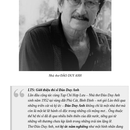
Nhà thơ ĐÀO DUY ANH
LTS: Giới thiệu thi sĩ Đào Duy Anh
Lần đầu cộng tác cùng Tạp Chí Hợp Lưu – Nhà thơ Đào Duy Anh
sinh năm 1952 tại vùng đất Phù Cát, Bình Định – nơi gió Lào thổi qua
những triền cát và ký ức –
Đào Duy Anh
không chỉ là một nhà thơ mà
còn là một kẻ lữ hành cô độc trong những cõi mộng mơ... Ông thuộc
thế hệ thi sĩ đã đi qua nhiều biến thiên của đất nước, tiếng gọi từ
những vết thương chưa kịp lành trong những trái tim lặng lẽ.
Thơ Đào Duy Anh, nơi
ký ức nằm nghiêng
như một hình nhân đang