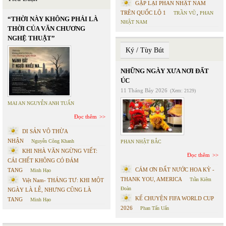
GẶP LẠI PHAN NHẬT NAM
TRÊN QUỐC LỘ 1
TRẦN VŨ
,
PHAN
“THỜI NÀY KHÔNG PHẢI LÀ
NHẬT NAM
THỜI CỦA VĂN CHƯƠNG
NGHỆ THUẬT”
Ký / Tùy Bút
NHỮNG NGÀY XƯA NƠI ĐẤT
ÚC
11 Tháng Bảy 2026
(Xem: 2129)
MAI AN NGUYỄN ANH TUẤN
Đọc thêm
DI SẢN VÔ THỪA
NHẬN
Nguyễn Công Khanh
PHAN NHẬT BẮC
KHI NHÀ VĂN NGỪNG VIẾT:
Đọc thêm
CÁI CHẾT KHÔNG CÓ ĐÁM
CÁM ƠN ĐẤT NƯỚC HOA KỲ -
TANG
Minh Hạo
THANK YOU, AMERICA
Trần Kiêm
Việt Nam- THÁNG TƯ: KHI MỘT
Đoàn
NGÀY LÀ LỄ, NHƯNG CŨNG LÀ
KỂ CHUYỆN FIFA WORLD CUP
TANG
Minh Hạo
2026
Phan Tấn Uẩn