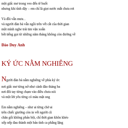
một giấc mơ trong veo đến tê buốt
nhưng khi tỉnh dậy – em chỉ là giọt nước mắt chưa rơi
Và đồi vẫn mưa...
và người đàn bà vẫn ngồi trên vết cắt của thời gian
một mình nghe trái tim vặn xoắn
bởi tiếng gọi từ những năm tháng không còn đường về
Đào Duy Anh
KÝ ỨC NẰM NGHIÊNG
N
gười đàn bà nằm nghiêng về phía ký ức
nơi giấc mơ từng nở như cánh đào tháng ba
nơi đôi tay từng chạm vào điều chưa nói
và một lời yêu từng có màu mật ong
Em nằm nghiêng – như ai từng chờ ai
trên chiếc giường còn in vết người cũ
chăn gối không phản bội, chỉ thời gian khôn khéo
xếp nếp đau thành một bản tình ca phẳng lặng