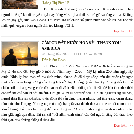
Hoàng Thị Bích Hà
LTS: "Khi anh đi không người đưa đón – Khi anh về tám chín
người khiêng" là một truyện ngắn lay động về sự phản bội, sự trả giá và lòng vị tha. Không
lên án gay gắt, nhà văn Hoàng Thị Bích Hà để chính số phận nhân vật cất lên bài học về
nhân quả và giá trị của nghĩa tình tào khang. TCHL
Đọc thêm
CÁM ƠN ĐẤT NƯỚC HOA KỲ - THANK YOU,
AMERICA
08 Tháng Bảy 2026
5:41 CH
(Xem: 1979)
Trần Kiêm Đoàn
Sinh 1946, tôi rời Việt Nam năm 1982 – 36 tuổi – và sống tại
Mỹ từ đó cho đến bây giờ ở tuổi 80. Năm nay – 2026 – Mỹ kỷ niệm 250 năm ngày lập
quốc. Nhìn lại bản thân và gia đình mình, chúng tôi đã được sống trên đất nước này ngót
một phần năm chặng đường của dòng lịch sử Hiệp Chủng Quốc Hoa Kỳ. / Càng đến tuổi xế
chiều, rồi... chạng vạng cuộc đời, sự ra đi vĩnh viễn không còn là vấn đề bận tâm như thời
còn trẻ mà chỉ còn lại nỗi ám ảnh tuổi già là “ra đi như thế nào”. Có lúc nghe tin người bạn,
người thân làm ăn kiếm bạc triệu đô la tôi vẫn chúc mừng nhưng với tâm trạng dửng dưng
như mùa thu lá rụng. Nhưng nghe tin một bạn già vừa thảnh thơi an nhiên ra đi nhanh như
khuất bóng chiều, tôi lại mừng đến xúc động và ước chi mình cũng sẽ ra đi nhanh và nhẹ
như giấc ngủ qua đêm. Thì ra, cái “nỗi niềm canh cánh” của đời người cũng đổi thay theo
thời gian qua những chặng đường đời.
Đọc thêm