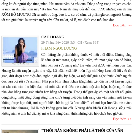
càng khiến người đọc rùng mình. Hai mươi năm đã trôi qua. Dòng sông trong truyện có còn
là một ẩn dụ của hôm nay? Xã hội Việt Nam đã thay đổi đến đâu trước những vấn đề mà
XÓM BỜ MƯƠNG đặt ra: môi trường, bạo lực, sự vô cảm, và phẩm giá con người? Chúng
tôi xin giới thiệu lại truyện ngắn này. Câu trả lời, có lẽ, xin dành cho mỗi bạn đọc.
Đọc thêm
CÁT HOANG
29 Tháng Bảy 2026
3:34 CH
(Xem: 834)
PHẠM NGỌC LƯƠNG
Có những tác phẩm không thuộc về một thời điểm. Chúng lặng
lẽ nằm lại trên trang giấy nhiều năm, rồi một ngày nào đó bỗng
hiện lên với sức nặng như thể vừa mới được viết hôm qua. Cát
Hoang là một truyện ngắn như vậy. Lần đầu xuất hiện trên Tạp chí Hợp Lưu bởi lối viết tối
giản, đứt đoạn như điện ảnh, ngôn ngữ đầy ký hiệu, và một thế giới nghệ thuật khiến người
đọc vừa bối rối vừa ám ảnh. Nhà phê bình Thụy Khuê từng nhận xét đây là một truyện ngắn
có cấu trúc của thơ hiện đại, nơi mỗi câu chữ đều trở thành một ám hiệu, buộc người đọc
phải đọc bằng trực giác nhiều hơn bằng cốt truyện. Trong thế giới ấy, có một bãi đất nổi giữa
dòng sông, một cộng đồng sống như chưa từng biết đến ánh sáng của văn minh, nơi trẻ em
không được học chữ, nơi người biết chữ bị gọi là "con điên", và nơi bạo lực dần trở thành
trật tự bình thường. Đó là một không gian hư cấu. Nhưng điều khiến Cát Hoang sống mãi
không nằm ở tính hư cấu ấy, mà ở khả năng đánh thức những câu hỏi chưa bao giờ cũ:
Đọc thêm
“THỜI NÀY KHÔNG PHẢI LÀ THỜI CỦA VĂN