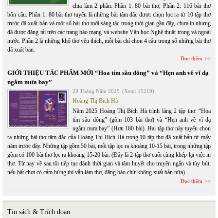
chia làm 2 phần: Phần 1: 80 bài thơ, Phần 2: 116 bài thơ
bốn câu. Phần 1: 80 bài thơ tuyển là những bài tâm đắc được chọn lọc ra từ 10 tập thơ
trước đã xuất bản và một số bài thơ mới sáng tác trong thời gian gần đây, chưa in nhưng
đã được đăng tải trên các trang báo mạng và website Văn học Nghệ thuật trong và ngoài
nước. Phần 2 là những khổ thơ yêu thích, mỗi bài chỉ chon 4 câu trong số những bài thơ
đã xuất bản.
Đọc thêm
GIỚI THIỆU TÁC PHẨM MỚI “Hoa tím sầu đông” và “Hẹn anh về vĩ dạ
ngắm mưa bay”
29 Tháng Năm 2025
(Xem: 15219)
Hoàng Thị Bích Hà
Năm 2025 Hoàng Thị Bích Hà trình làng 2 tập thơ: “Hoa
tím sầu đông” (gồm 103 bài thơ) và “Hẹn anh về vĩ dạ
ngắm mưa bay” (Hơn 180 bài). Hai tập thơ này tuyển chọn
ra những bài thơ tâm đắc của Hoàng Thị Bích Hà trong 10 tập thơ đã xuất bản từ mấy
năm trước đây. Những tập gồm 50 bài, mỗi tập lọc ra khoảng 10-15 bài, trong những tập
gồm có 100 bài thơ lọc ra khoảng 15-20 bài. (Đây là 2 tập thơ cuối cùng khép lại việc in
thơ. Từ nay về sau tôi tiếp tục dành thời gian và tâm huyết cho truyện ngắn và tùy bút,
nếu bất chợt có cảm hứng thì vẫn làm thơ, đăng báo chứ không xuất bản nữa).
Đọc thêm
Tin sách & Trích đoạn