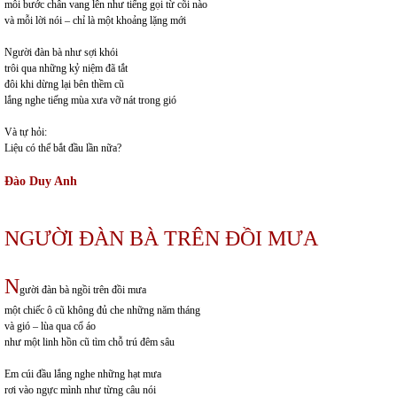
mỗi bước chân vang lên như tiếng gọi từ cõi nào
và mỗi lời nói – chỉ là một khoảng lặng mới
Người đàn bà như sợi khói
trôi qua những kỷ niệm đã tắt
đôi khi dừng lại bên thềm cũ
lắng nghe tiếng mùa xưa vỡ nát trong gió
Và tự hỏi:
Liệu có thể bắt đầu lần nữa?
Đào Duy Anh
NGƯỜI ĐÀN BÀ TRÊN ĐỒI MƯA
N
gười đàn bà ngồi trên đồi mưa
một chiếc ô cũ không đủ che những năm tháng
và gió – lùa qua cổ áo
như một linh hồn cũ tìm chỗ trú đêm sâu
Em cúi đầu lắng nghe những hạt mưa
rơi vào ngực mình như từng câu nói