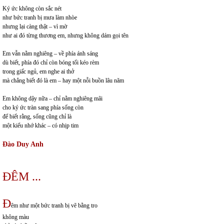
Ký ức không còn sắc nét
như bức tranh bị mưa làm nhòe
nhưng lại càng thật – vì mờ
như ai đó từng thương em, nhưng không dám gọi tên
Em vẫn nằm nghiêng – về phía ánh sáng
dù biết, phía đó chỉ còn bóng tối kéo rèm
trong giấc ngủ, em nghe ai thở
mà chẳng biết đó là em – hay một nỗi buồn lâu năm
Em không dậy nữa – chỉ nằm nghiêng mãi
cho ký ức tràn sang phía sống còn
để biết rằng, sống cũng chỉ là
một kiểu nhớ khác – có nhịp tim
Đào Duy Anh
ĐÊM ...
Đ
êm như một bức tranh bị vẽ bằng tro
không màu