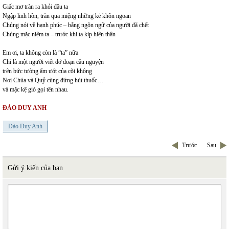
Giấc mơ tràn ra khỏi đầu ta
Ngập linh hồn, tràn qua miệng những kẻ khôn ngoan
Chúng nói về hạnh phúc – bằng ngôn ngữ của người đã chết
Chúng mặc niệm ta – trước khi ta kịp hiện thân
Em ơi, ta không còn là “ta” nữa
Chỉ là một người viết dở đoạn cầu nguyện
trên bức tường ẩm ướt của cõi không
Nơi Chúa và Quỷ cùng đứng hút thuốc…
và mặc kệ gió gọi tên nhau.
ĐÀO DUY ANH
Đào Duy Anh
Trước
Sau
Gửi ý kiến của bạn