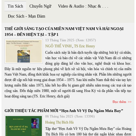
Tin Sách
Chuyển Ngữ
Video & Audio : Nhạc & . . .
Đọc Sách - Mạn Đàm
THẾ GIỚI SÁNG TẠO CỦA MIỀN NAM VIỆT NAM VÀ HẢI NGOẠI
1954 – ĐẾN HIỆN TẠI – TẬP 1
13 Tháng Tám 2025
(Xem: 12057)
NGÔ THẾ VINH
,
TS Eric Henry
Cuốn sách này là bản dịch tuyển tập những bút ký cá nhân,
văn học và báo chí về các nhân vật Việt Nam đã có những
đóng góp đáng kể cho văn học, nghệ thuật và khoa học.
Đây là một nguồn tư liệu phong phú về lịch sử xã hội, văn hóa và chính trị của miền
Nam Việt Nam, đồng thời khắc họa sự nghiệp của từng nhân vật. Phần lớn những người
được đề cập nổi bật trong giai đoạn 1954 – 1975. Sau khi miền Nam thất thủ vào tay lực
lượng miền Bắc năm 1975, hầu hết họ đều bị giam giữ nhiều năm trong các trại cải tạo
cộng sản. Đến thập niên 1980, một số người đã sang Hoa Kỳ và đa phần vẫn tiếp tục
hoạt động sáng tạo.(TS. Eric Henry, dịch giả)
Đọc thêm
GIỚI THIỆU TÁC PHẨM MỚI “Hẹn Anh Về Vỹ Dạ Ngắm Mưa Bay”
06 Tháng Sáu 2025
(Xem: 13396)
Hoàng Thị Bích Hà
Tập thơ “Hẹn Anh Về Vỹ Dạ Ngắm Mưa Bay” của Hoàng
Thị Bích Hà có hơn 180 bài thơ dài ngắn khác nhau được