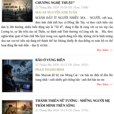
CHƯƠNG NGHỆ THUẬT”
22 Tháng Bảy 2026
10:50 CH
(Xem: 1398)
MAI AN NGUYỄN ANH TUẤN
MẢNH ĐẤT ÍT NGƯỜI NHIỀU MA… NGƯỜI, viết hoa,
theo tính chất triết học cả Đông lẫn Tây, và theo cách hiểu của
tâm lý đời thường nhiều biến động này là “Tử tế”, đang ít dần đi cùng với sự teo tóp của
Lương tri, sự lẩn trốn của cái Thiện, sự đánh mất Tình thương và Lòng trắc ẩn… Ma, theo
nghĩa khái quát về bản chất Ma Quỷ trong con người đang trỗi dậy, không chỉ là hình tượng
dọa nạt con trẻ nữa mà đang trở thành thế lực khủng khiếp đe dọa thống trị toàn bộ cơ chế
hoạt động lẫn tinh thần – đạo lý xã hội…
Đọc thêm
BÃO Ở VÙNG BIÊN
22 Tháng Bảy 2026
10:23 CH
(Xem: 1632)
PHAN THANH BÌNH
Bão Maysak đổ bộ vào Móng Cái / các bản tin điện tử dồn lên
trang nhất / suốt nhiều giờ chống bão / anh đợi bản tin em
Đọc thêm
THÁNH THIÊN NỮ TƯỚNG - NHỮNG NGƯỜI MẸ
TRẦM MÌNH TRÊN SÔNG
22 Tháng Bảy 2026
10:14 CH
(Xem: 1370)