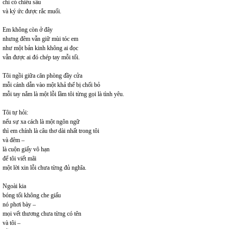
chỉ có chiều sâu
và ký ức được rắc muối.
Em không còn ở đây
nhưng đêm vẫn giữ mùi tóc em
như một bản kinh không ai đọc
vẫn được ai đó chép tay mỗi tối.
Tôi ngồi giữa căn phòng đầy cửa
mỗi cánh dẫn vào một khả thể bị chối bỏ
mỗi tay nắm là một lỗi lầm tôi từng gọi là tình yêu.
Tôi tự hỏi:
nếu sự xa cách là một ngôn ngữ
thì em chính là câu thơ dài nhất trong tôi
và đêm –
là cuộn giấy vô hạn
để tôi viết mãi
một lời xin lỗi chưa từng đủ nghĩa.
Ngoài kia
bóng tối không che giấu
nó phơi bày –
mọi vết thương chưa từng có tên
và tôi –