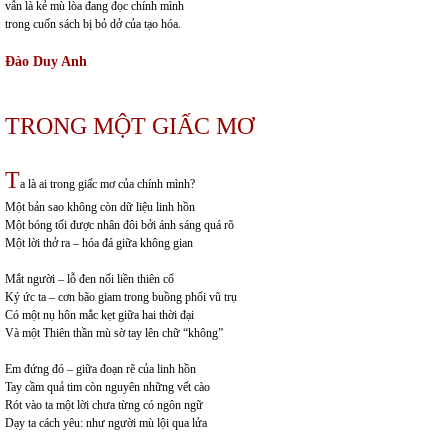
vẫn là kẻ mù lòa đang đọc chính mình
trong cuốn sách bị bỏ dở của tạo hóa.
Đào Duy Anh
TRONG MỘT GIẤC MƠ
T
a là ai trong giấc mơ của chính mình?
Một bản sao không còn dữ liệu linh hồn
Một bóng tối được nhân đôi bởi ánh sáng quá rõ
Một lời thở ra – hóa đá giữa không gian
Mắt người – lỗ đen nối liền thiên cổ
Ký ức ta – cơn bão giam trong buồng phổi vũ trụ
Có một nụ hôn mắc kẹt giữa hai thời đại
Và một Thiên thần mù sờ tay lên chữ “không”
Em đứng đó – giữa đoạn rẽ của linh hồn
Tay cầm quả tim còn nguyên những vết cào
Rót vào ta một lời chưa từng có ngôn ngữ
Dạy ta cách yêu: như người mù lội qua lửa