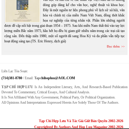
đóng góp đáng kể cho văn học, nghệ thuật và khoa học.
Đây là một nguồn tư liệu phong phú về lịch sử xã hội, văn
hóa và chính trị của miền Nam Việt Nam, đồng thời khắc
họa sự nghiệp của từng nhân vật. Phần lớn những người
được đề cập nổi bật trong giai đoạn 1954 – 1975. Sau khi miền Nam thất thủ vào tay lực
lượng miền Bắc năm 1975, hầu hết họ đều bị giam giữ nhiều năm trong các trại cải tạo
cộng sản. Đến thập niên 1980, một số người đã sang Hoa Kỳ và đa phần vẫn tiếp tục
hoạt động sáng tạo.(TS. Eric Henry, dịch giả)
Đọc thêm
Liên Lạc Tòa Soạn:
(714)381-8780
/ Email:
Tapc
Hihopluu@AOL.COM
TẠP CHÍ HỢP LƯU
Is An Independent Literary, Arts, And Research-Based Publication
Devoted To Commentary, Critical Essays, And Cultural Analysis.
It Is Not Affiliated With Any Government, Political Party, Or Political Organization.
All Opinions And Interpretations Expressed Herein Are Solely Those Of The Authors.
Tạp Chí Hợp Lưu Và Tác Giả Giữ Bản Quyền 2002-2026
Copyrighted By Authors And Hop Luu Magazine 2002-2026