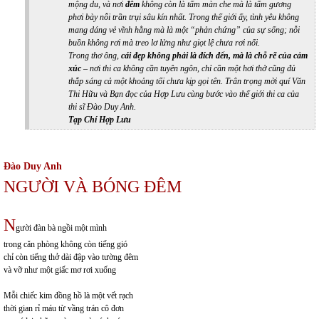
mộng du, và nơi
đêm
không còn là tấm màn che mà là tấm gương
phơi bày nỗi trần trụi sâu kín nhất. Trong thế giới ấy, tình yêu không
mang dáng vẻ vĩnh hằng mà là một “phản chứng” của sự sống; nỗi
buồn không rơi mà treo lơ lửng như giọt lệ chưa rơi nổi.
Trong thơ ông,
cái đẹp không phải là đích đến, mà là chỗ rẽ của cảm
xúc
– nơi thi ca không cần tuyên ngôn, chỉ cần một hơi thở cũng đủ
thắp sáng cả một khoảng tối chưa kịp gọi tên. Trân trọng mời quí Văn
Thi Hữu và Bạn đọc của Hợp Lưu cùng bước vào thế giới thi ca của
thi sĩ Đào Duy Anh.
Tạp Chí Hợp Lưu
Đào Duy Anh
NGƯỜI VÀ BÓNG ĐÊM
N
gười đàn bà ngồi một mình
trong căn phòng không còn tiếng gió
chỉ còn tiếng thở dài đập vào tường đêm
và vỡ như một giấc mơ rơi xuống
Mỗi chiếc kim đồng hồ là một vết rạch
thời gian rỉ máu từ vầng trán cô đơn