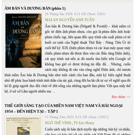
ÂM BẢN VÀ DƯƠNG BẢN (phần 1)
26 Tháng Sáu 2026
4:21 CH
(Xem: 2561)
MAI AN NGUYỄN ANH TUẤN
Âm bản & Dương bản (Négatif & Positif) – khái niệm có
gốc từ điện ảnh phim nhựa, còn gọi là phim điện ảnh hoặc
phim chiếu rạp, liên quan đến quy trình sản xuất phim có từ
buổi sơ sinh của Nghệ thuật Thứ Bảy - Nàng Tiên Út từ
cuối thế kỷ XIX (hiện phim nhựa và các loại máy quay máy
chiếu phim nhựa đã được đưa vào các Bảo tàng Điện ảnh),
cái quy trình mà nếu ai đó muốn tìm hiểu trên Google sẽ
không bao giờ có được thông tin đầy đủ… Nhưng, cuốn
sách này không đi sâu vào công nghệ Điện ảnh, chỉ mượn
khái niệm Âm bản & Dương bản như một cánh cửa ban đầu, một ký hiệu nghệ thuật
nhỏ để phác họa hành trình tinh thần của tác giả, cùng đôi ba lát cắt tự sự về nghề qua đó
hé lộ giúp người đọc đôi chút về đời sống của những người làm phim Việt qua mấy thế
hệ, ở xứ sở Lắm người nhiều ma …
Đọc thêm
THẾ GIỚI SÁNG TẠO CỦA MIỀN NAM VIỆT NAM VÀ HẢI NGOẠI
1954 – ĐẾN HIỆN TẠI – TẬP 1
13 Tháng Tám 2025
9:11 CH
(Xem: 12057)
NGÔ THẾ VINH
,
TS Eric Henry
Cuốn sách này là bản dịch tuyển tập những bút ký cá nhân,
văn học và báo chí về các nhân vật Việt Nam đã có những