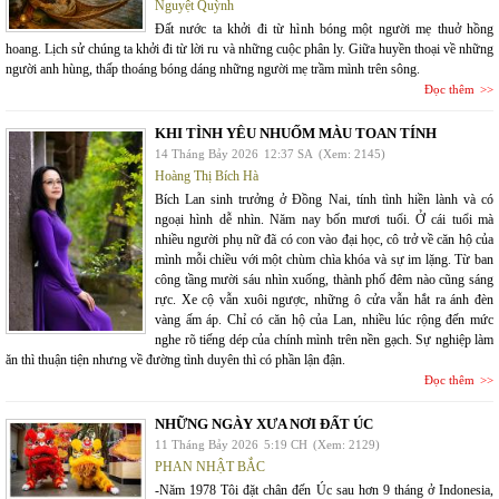
Nguyệt Quỳnh
Đất nước ta khởi đi từ hình bóng một người mẹ thuở hồng
hoang. Lịch sử chúng ta khởi đi từ lời ru và những cuộc phân ly. Giữa huyền thoại về những
người anh hùng, thấp thoáng bóng dáng những người mẹ trầm mình trên sông.
Đọc thêm
KHI TÌNH YÊU NHUỐM MÀU TOAN TÍNH
14 Tháng Bảy 2026
12:37 SA
(Xem: 2145)
Hoàng Thị Bích Hà
Bích Lan sinh trưởng ở Đồng Nai, tính tình hiền lành và có
ngoại hình dễ nhìn. Năm nay bốn mươi tuổi. Ở cái tuổi mà
nhiều người phụ nữ đã có con vào đại học, cô trở về căn hộ của
mình mỗi chiều với một chùm chìa khóa và sự im lặng. Từ ban
công tầng mười sáu nhìn xuống, thành phố đêm nào cũng sáng
rực. Xe cộ vẫn xuôi ngược, những ô cửa vẫn hắt ra ánh đèn
vàng ấm áp. Chỉ có căn hộ của Lan, nhiều lúc rộng đến mức
nghe rõ tiếng dép của chính mình trên nền gạch. Sự nghiệp làm
ăn thì thuận tiện nhưng về đường tình duyên thì có phần lận đận.
Đọc thêm
NHỮNG NGÀY XƯA NƠI ĐẤT ÚC
11 Tháng Bảy 2026
5:19 CH
(Xem: 2129)
PHAN NHẬT BẮC
-Năm 1978 Tôi đặt chân đến Úc sau hơn 9 tháng ở Indonesia,