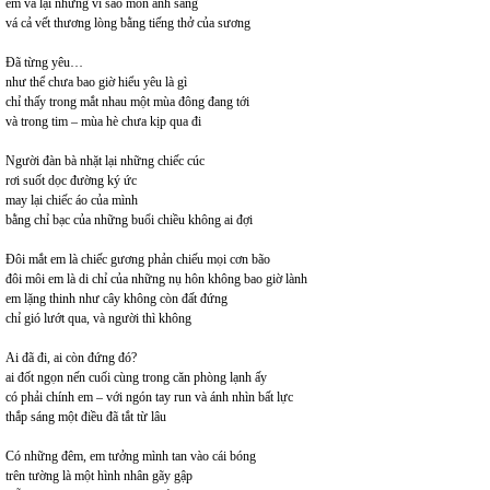
em vá lại những vì sao mòn ánh sáng
vá cả vết thương lòng bằng tiếng thở của sương
Đã từng yêu…
như thể chưa bao giờ hiểu yêu là gì
chỉ thấy trong mắt nhau một mùa đông đang tới
và trong tim – mùa hè chưa kịp qua đi
Người đàn bà nhặt lại những chiếc cúc
rơi suốt dọc đường ký ức
may lại chiếc áo của mình
bằng chỉ bạc của những buổi chiều không ai đợi
Đôi mắt em là chiếc gương phản chiếu mọi cơn bão
đôi môi em là di chỉ của những nụ hôn không bao giờ lành
em lặng thinh như cây không còn đất đứng
chỉ gió lướt qua, và người thì không
Ai đã đi, ai còn đứng đó?
ai đốt ngọn nến cuối cùng trong căn phòng lạnh ấy
có phải chính em – với ngón tay run và ánh nhìn bất lực
thắp sáng một điều đã tắt từ lâu
Có những đêm, em tưởng mình tan vào cái bóng
trên tường là một hình nhân gãy gập