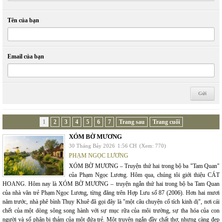
Tên của bạn
Email của bạn
1
2
3
4
5
6
7
Trang sau
Trang cuối
XÓM BỜ MƯƠNG
30 Tháng Bảy 2026
1:56 CH
(Xem: 770)
PHẠM NGỌC LƯƠNG
XÓM BỜ MƯƠNG – Truyện thứ hai trong bộ ba "Tam Quan"
của Phạm Ngọc Lương. Hôm qua, chúng tôi giới thiệu CÁT
HOANG. Hôm nay là XÓM BỜ MƯƠNG – truyện ngắn thứ hai trong bộ ba Tam Quan
của nhà văn trẻ Phạm Ngọc Lương, từng đăng trên Hợp Lưu số 87 (2006). Hơn hai mươi
năm trước, nhà phê bình Thụy Khuê đã gọi đây là "một câu chuyện cổ tích kinh dị", nơi cái
chết của một dòng sông song hành với sự mục rữa của môi trường, sự tha hóa của con
người và số phận bi thảm của một đứa trẻ. Một truyện ngắn đầy chất thơ, nhưng càng đẹp