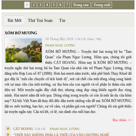
1
2
3
4
5
6
7
Trang sau
Trang cuối
Bài Mới
Thư Toà Soạn
Tin
XÓM BỜ MƯƠNG
30 Tháng Bảy 2026
1:56 CH
(Xem: 768)
PHẠM NGỌC LƯƠNG
XÓM BỜ MƯƠNG – Truyện thứ hai trong bộ ba "Tam
Quan" của Phạm Ngọc Lương. Hôm qua, chúng tôi giới
thiệu CÁT HOANG. Hôm nay là XÓM BỜ MƯƠNG –
truyện ngắn thứ hai trong bộ ba Tam Quan của nhà văn trẻ Phạm Ngọc Lương, từng
đăng trên Hợp Lưu số 87 (2006). Hơn hai mươi năm trước, nhà phê bình Thụy Khuê đã
gọi đây là "một câu chuyện cổ tích kinh dị", nơi cái chết của một dòng sông song hành
với sự mục rữa của môi trường, sự tha hóa của con người và số phận bi thảm của một
đứa trẻ. Một truyện ngắn đầy chất thơ, nhưng càng đẹp càng khiến người đọc rùng
mình. Hai mươi năm đã trôi qua. Dòng sông trong truyện có còn là một ẩn dụ của hôm
nay? Xã hội Việt Nam đã thay đổi đến đâu trước những vấn đề mà XÓM BỜ MƯƠNG
đặt ra: môi trường, bạo lực, sự vô cảm, và phẩm giá con người? Chúng tôi xin giới thiệu
lại truyện ngắn này. Câu trả lời, có lẽ, xin dành cho mỗi bạn đọc.
Đọc thêm
CÁT HOANG
3:34 CH
PHẠM NGỌC LƯƠNG
“THỜI NÀY KHÔNG PHẢI LÀ THỜI CỦA VĂN CHƯƠNG NGHỆ