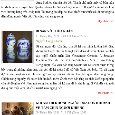
dừng Sydney chuyển tiếp đến Thành phố một ngày có bốn mùa
là Melbourne, chuyến bay Qantas khổng lồ 747 chở một nhóm 100 người chia ra lên khu
vực thượng hạng trên chóp mũi. Tôi mang đôi dép hai màu chiếc đực chiếc cái đi bơ vơ giữa
đám đông người Việt gốc Tàu cùng vali sang trọng.
Đọc thêm
DI SẢN VÔ THỪA NHẬN
11 Tháng Bảy 2026
2:04 CH
(Xem: 2017)
Nguyễn Công Khanh
Di sản ngàn đời của ông cha để lại mà mình không biết đến,
không biết quý, thì đó là một điều đáng để cho chúng ta phải
suy nghĩ! Cuộc triển lãm Vietnamese Ceramic: A Separate
Tradition (Tạm dịch là Đồ Gốm Việt Nam: Một Truyền Thống
Riêng Biệt), của viện bảo tàng Seattle Art Museum được trưng
bày trong từ những năm qua, vẫn còn để lại một số đồ cổ Việt Nam tiêu biểu. Tôi đã tham
dự để giúp một số việc chuyển ngữ và một vài vấn đề tổ chức liên quan đến cộng đồng.
Chính trong dịp này, tôi có cơ hội tìm hiểu thêm về các viện bảo tàng và nhất là có dịp nghiên
cứu về đồ gốm Việt Nam mà trong bao nhiêu thế kỷ qua đã bị chính người Việt đặt vào một
địa vị quá thấp kém, khiến ít người ngó ngàng đến.
Đọc thêm
KHI ANH ĐI KHÔNG NGƯỜI ĐƯA ĐÓN KHI ANH
VỀ TÁM CHÍN NGƯỜI KHIÊNG
08 Tháng Bảy 2026
7:19 CH
(Xem: 2360)