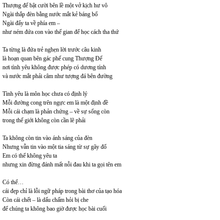
Thượng đế bật cười bên lề một vở kịch hư vô
Ngài thắp đèn bằng nước mắt kẻ báng bổ
Ngài đẩy ta về phía em –
như ném đứa con vào thế gian để học cách tha thứ
Ta từng là đứa trẻ nghẹn lời trước câu kinh
là hoạn quan bên gác phế cung Thượng Đế
nơi tình yêu không được phép có dương tính
và nước mắt phải câm như tượng đá bên đường
Tình yêu là môn học chưa có định lý
Mỗi đường cong trên ngực em là một định đề
Mỗi cái chạm là phản chứng – về sự sống còn
trong thế giới không còn cần lẽ phải
Ta không còn tin vào ánh sáng của đèn
Nhưng vẫn tin vào một tia sáng từ sự gãy đổ
Em có thể không yêu ta
nhưng xin đừng đánh mất nỗi đau khi ta gọi tên em
Có thể…
cái đẹp chỉ là lỗi ngữ pháp trong bài thơ của tạo hóa
Còn cái chết – là dấu chấm hỏi bị che
để chúng ta không bao giờ được học bài cuối