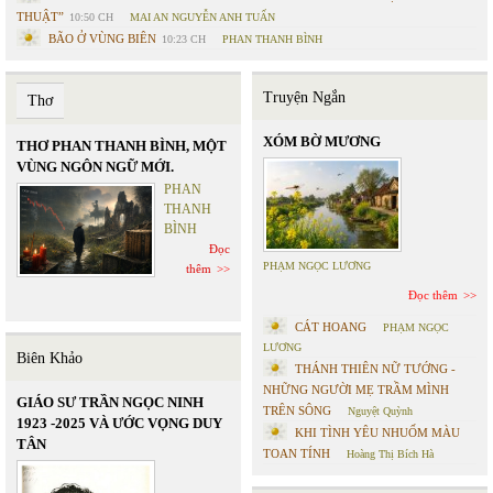
THUẬT”
10:50 CH
MAI AN NGUYỄN ANH TUẤN
BÃO Ở VÙNG BIÊN
10:23 CH
PHAN THANH BÌNH
Truyện Ngắn
Thơ
XÓM BỜ MƯƠNG
THƠ PHAN THANH BÌNH, MỘT
VÙNG NGÔN NGỮ MỚI.
PHAN
THANH
BÌNH
Đọc
PHẠM NGỌC LƯƠNG
thêm
Đọc thêm
CÁT HOANG
PHẠM NGỌC
LƯƠNG
Biên Khảo
THÁNH THIÊN NỮ TƯỚNG -
NHỮNG NGƯỜI MẸ TRẦM MÌNH
GIÁO SƯ TRẦN NGỌC NINH
TRÊN SÔNG
Nguyệt Quỳnh
1923 -2025 VÀ ƯỚC VỌNG DUY
KHI TÌNH YÊU NHUỐM MÀU
TÂN
TOAN TÍNH
Hoàng Thị Bích Hà