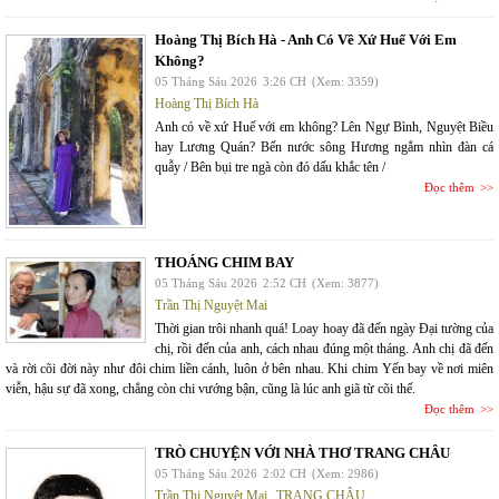
Hoàng Thị Bích Hà - Anh Có Về Xứ Huế Với Em
Không?
05 Tháng Sáu 2026
3:26 CH
(Xem: 3359)
Hoàng Thị Bích Hà
Anh có về xứ Huế với em không? Lên Ngự Bình, Nguyệt Biều
hay Lương Quán? Bến nước sông Hương ngắm nhìn đàn cá
quẫy / Bên bụi tre ngà còn đó dấu khắc tên /
Đọc thêm
THOÁNG CHIM BAY
05 Tháng Sáu 2026
2:52 CH
(Xem: 3877)
Trần Thị Nguyệt Mai
Thời gian trôi nhanh quá! Loay hoay đã đến ngày Đại tường của
chị, rồi đến của anh, cách nhau đúng một tháng. Anh chị đã đến
và rời cõi đời này như đôi chim liền cánh, luôn ở bên nhau. Khi chim Yến bay về nơi miên
viễn, hậu sự đã xong, chẳng còn chi vướng bận, cũng là lúc anh giã từ cõi thế.
Đọc thêm
TRÒ CHUYỆN VỚI NHÀ THƠ TRANG CHÂU
05 Tháng Sáu 2026
2:02 CH
(Xem: 2986)
Trần Thị Nguyệt Mai
,
TRANG CHÂU