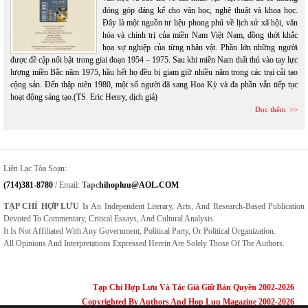
đóng góp đáng kể cho văn học, nghệ thuật và khoa học.
Đây là một nguồn tư liệu phong phú về lịch sử xã hội, văn
hóa và chính trị của miền Nam Việt Nam, đồng thời khắc
họa sự nghiệp của từng nhân vật. Phần lớn những người
được đề cập nổi bật trong giai đoạn 1954 – 1975. Sau khi miền Nam thất thủ vào tay lực
lượng miền Bắc năm 1975, hầu hết họ đều bị giam giữ nhiều năm trong các trại cải tạo
cộng sản. Đến thập niên 1980, một số người đã sang Hoa Kỳ và đa phần vẫn tiếp tục
hoạt động sáng tạo.(TS. Eric Henry, dịch giả)
Đọc thêm
Liên Lạc Tòa Soạn:
(714)381-8780
/ Email:
Tapc
Hihopluu@AOL.COM
TẠP CHÍ HỢP LƯU
Is An Independent Literary, Arts, And Research-Based Publication
Devoted To Commentary, Critical Essays, And Cultural Analysis.
It Is Not Affiliated With Any Government, Political Party, Or Political Organization.
All Opinions And Interpretations Expressed Herein Are Solely Those Of The Authors.
Tạp Chí Hợp Lưu Và Tác Giả Giữ Bản Quyền 2002-2026
Copyrighted By Authors And Hop Luu Magazine 2002-2026