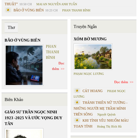
THUẬT”
10:50 CH
MAI AN NGUYỄN ANH TUẤN
BÃO Ở VÙNG BIÊN
10:23 CH
PHAN THANH BÌNH
Truyện Ngắn
Thơ
XÓM BỜ MƯƠNG
BÃO Ở VÙNG BIÊN
PHAN
THANH
BÌNH
Đọc
thêm
PHẠM NGỌC LƯƠNG
Đọc thêm
CÁT HOANG
PHẠM NGỌC
LƯƠNG
Biên Khảo
THÁNH THIÊN NỮ TƯỚNG -
NHỮNG NGƯỜI MẸ TRẦM MÌNH
GIÁO SƯ TRẦN NGỌC NINH
TRÊN SÔNG
Nguyệt Quỳnh
1923 -2025 VÀ ƯỚC VỌNG DUY
KHI TÌNH YÊU NHUỐM MÀU
TÂN
TOAN TÍNH
Hoàng Thị Bích Hà