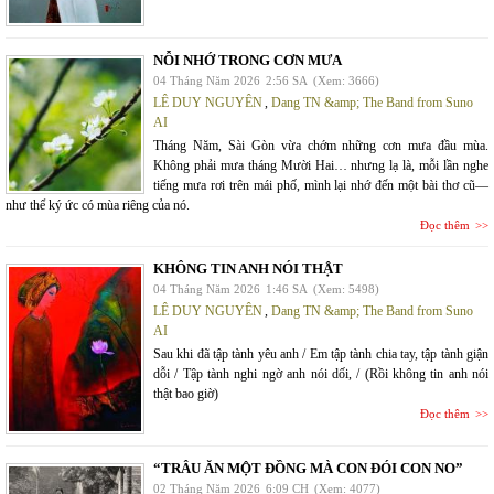
NỖI NHỚ TRONG CƠN MƯA
04 Tháng Năm 2026
2:56 SA
(Xem: 3666)
LÊ DUY NGUYÊN
,
Dang TN &amp; The Band from Suno
AI
Tháng Năm, Sài Gòn vừa chớm những cơn mưa đầu mùa.
Không phải mưa tháng Mười Hai… nhưng lạ là, mỗi lần nghe
tiếng mưa rơi trên mái phố, mình lại nhớ đến một bài thơ cũ—
như thể ký ức có mùa riêng của nó.
Đọc thêm
KHÔNG TIN ANH NÓI THẬT
04 Tháng Năm 2026
1:46 SA
(Xem: 5498)
LÊ DUY NGUYÊN
,
Dang TN &amp; The Band from Suno
AI
Sau khi đã tập tành yêu anh / Em tập tành chia tay, tập tành giận
dỗi / Tập tành nghi ngờ anh nói dối, / (Rồi không tin anh nói
thật bao giờ)
Đọc thêm
“TRÂU ĂN MỘT ĐỒNG MÀ CON ĐÓI CON NO”
02 Tháng Năm 2026
6:09 CH
(Xem: 4077)