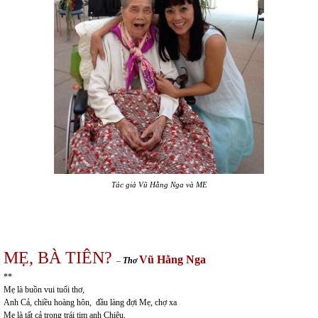
Tác giả Vũ Hằng Nga và ME
MẸ, BÀ TIÊN?
Vũ Hằng Nga
–
Thơ
**
Mẹ là buồn vui tuổi thơ,
Anh Cả, chiều hoàng hôn, đầu làng đợi Mẹ, chợ xa
Mẹ là tất cả trong trái tim anh Chiêu,