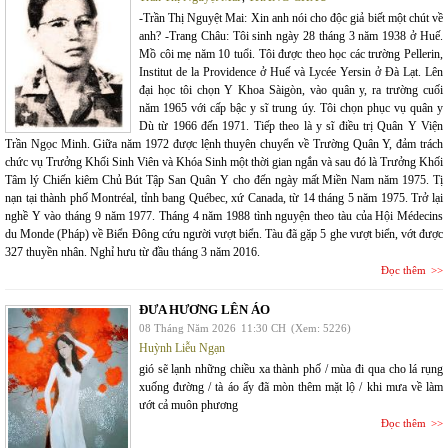
-Trần Thị Nguyệt Mai: Xin anh nói cho độc giả biết một chút về
anh? -Trang Châu: Tôi sinh ngày 28 tháng 3 năm 1938 ở Huế.
Mồ côi mẹ năm 10 tuổi. Tôi được theo học các trường Pellerin,
Institut de la Providence ở Huế và Lycée Yersin ở Đà Lạt. Lên
đại học tôi chọn Y Khoa Sàigòn, vào quân y, ra trường cuối
năm 1965 với cấp bậc y sĩ trung úy. Tôi chọn phục vụ quân y
Dù từ 1966 đến 1971. Tiếp theo là y sĩ điều trị Quân Y Viện
Trần Ngọc Minh. Giữa năm 1972 được lệnh thuyên chuyển về Trường Quân Y, đảm trách
chức vụ Trưởng Khối Sinh Viên và Khóa Sinh một thời gian ngắn và sau đó là Trưởng Khối
Tâm lý Chiến kiêm Chủ Bút Tập San Quân Y cho đến ngày mất Miền Nam năm 1975. Tị
nạn tại thành phố Montréal, tỉnh bang Québec, xứ Canada, từ 14 tháng 5 năm 1975. Trở lại
nghề Y vào tháng 9 năm 1977. Tháng 4 năm 1988 tình nguyện theo tàu của Hội Médecins
du Monde (Pháp) về Biển Đông cứu người vượt biển. Tàu đã gặp 5 ghe vượt biển, vớt được
327 thuyền nhân. Nghỉ hưu từ đầu tháng 3 năm 2016.
Đọc thêm
ĐƯA HƯƠNG LÊN ÁO
08 Tháng Năm 2026
11:30 CH
(Xem: 5226)
Huỳnh Liễu Ngạn
gió sẽ lạnh những chiều xa thành phố / mùa đi qua cho lá rụng
xuống đường / tà áo ấy đã mòn thêm mặt lộ / khi mưa về làm
ướt cả muôn phương
Đọc thêm