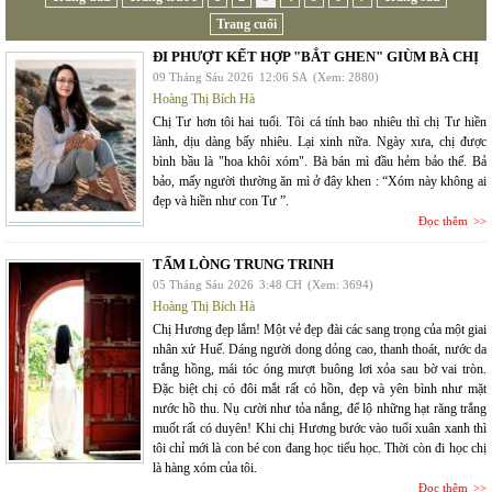
Trang cuối
ĐI PHƯỢT KẾT HỢP "BẮT GHEN" GIÙM BÀ CHỊ
09 Tháng Sáu 2026
12:06 SA
(Xem: 2880)
Hoàng Thị Bích Hà
Chị Tư hơn tôi hai tuổi. Tôi cá tính bao nhiêu thì chị Tư hiền
lành, dịu dàng bấy nhiêu. Lại xinh nữa. Ngày xưa, chị được
bình bầu là "hoa khôi xóm". Bà bán mì đầu hẻm bảo thế. Bả
bảo, mấy người thường ăn mì ở đây khen : “Xóm này không ai
đẹp và hiền như con Tư ”.
Đọc thêm
TẤM LÒNG TRUNG TRINH
05 Tháng Sáu 2026
3:48 CH
(Xem: 3694)
Hoàng Thị Bích Hà
Chị Hương đẹp lắm! Một vẻ đẹp đài các sang trọng của một giai
nhân xứ Huế. Dáng người dong dỏng cao, thanh thoát, nước da
trắng hồng, mái tóc óng mượt buông lơi xỏa sau bờ vai tròn.
Đặc biệt chị có đôi mắt rất có hồn, đẹp và yên bình như mặt
nước hồ thu. Nụ cười như tỏa nắng, để lộ những hạt răng trắng
muốt rất có duyên! Khi chị Hương bước vào tuổi xuân xanh thì
tôi chỉ mới là con bé con đang học tiểu học. Thời còn đi học chị
là hàng xóm của tôi.
Đọc thêm