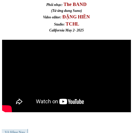
The BAND
Phối nhạc:
(Từ ứng dung Suno)
ĐẶNG HIỀN
Video editor:
TCHL
Studio:
California May 2- 2025
Vũ Hằng Nga