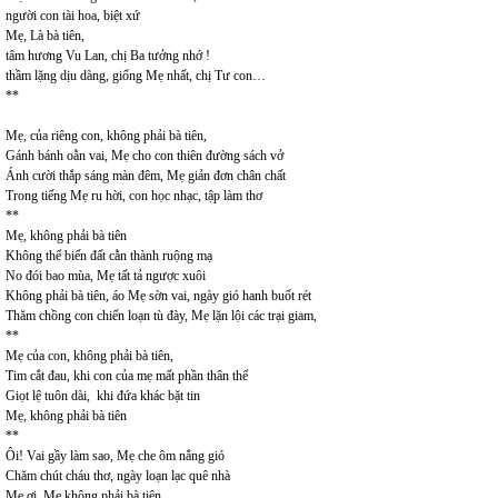
người con tài hoa, biệt xứ
Mẹ, Là bà tiên,
tâm hương Vu Lan, chị Ba tưởng nhớ !
thầm lặng dịu dàng, giống Mẹ nhất, chị Tư con…
**
Mẹ, của riêng con, không phải bà tiên,
Gánh bánh oằn vai, Mẹ cho con thiên đường sách vở
Ánh cười thắp sáng màn đêm, Mẹ giản đơn chân chất
Trong tiếng Mẹ ru hời, con học nhạc, tập làm thơ
**
Mẹ, không phải bà tiên
Không thể biến đất cằn thành ruộng mạ
No đói bao mùa, Mẹ tất tả ngược xuôi
Không phải bà tiên, áo Mẹ sờn vai, ngày gió hanh buốt rét
Thăm chồng con chiến loạn tù đày, Mẹ lặn lội các trại giam,
**
Mẹ của con, không phải bà tiên,
Tim cắt đau, khi con của mẹ mất phần thân thể
Giọt lệ tuôn dài, khi đứa khác bặt tin
Mẹ, không phải bà tiên
**
Ôi! Vai gầy làm sao, Mẹ che ôm nắng gió
Chăm chút cháu thơ, ngày loạn lạc quê nhà
Mẹ ơi, Mẹ không phải bà tiên