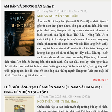
ÂM BẢN VÀ DƯƠNG BẢN (phần 1)
26 Tháng Sáu 2026
4:21 CH
(Xem: 2611)
MAI AN NGUYỄN ANH TUẤN
Âm bản & Dương bản (Négatif & Positif) – khái niệm có
gốc từ điện ảnh phim nhựa, còn gọi là phim điện ảnh hoặc
phim chiếu rạp, liên quan đến quy trình sản xuất phim có từ
buổi sơ sinh của Nghệ thuật Thứ Bảy - Nàng Tiên Út từ
cuối thế kỷ XIX (hiện phim nhựa và các loại máy quay máy
chiếu phim nhựa đã được đưa vào các Bảo tàng Điện ảnh),
cái quy trình mà nếu ai đó muốn tìm hiểu trên Google sẽ
không bao giờ có được thông tin đầy đủ… Nhưng, cuốn
sách này không đi sâu vào công nghệ Điện ảnh, chỉ mượn
khái niệm Âm bản & Dương bản như một cánh cửa ban đầu, một ký hiệu nghệ thuật
nhỏ để phác họa hành trình tinh thần của tác giả, cùng đôi ba lát cắt tự sự về nghề qua đó
hé lộ giúp người đọc đôi chút về đời sống của những người làm phim Việt qua mấy thế
hệ, ở xứ sở Lắm người nhiều ma …
Đọc thêm
THẾ GIỚI SÁNG TẠO CỦA MIỀN NAM VIỆT NAM VÀ HẢI NGOẠI
1954 – ĐẾN HIỆN TẠI – TẬP 1
13 Tháng Tám 2025
9:11 CH
(Xem: 12072)
NGÔ THẾ VINH
,
TS Eric Henry
Cuốn sách này là bản dịch tuyển tập những bút ký cá nhân,
văn học và báo chí về các nhân vật Việt Nam đã có những