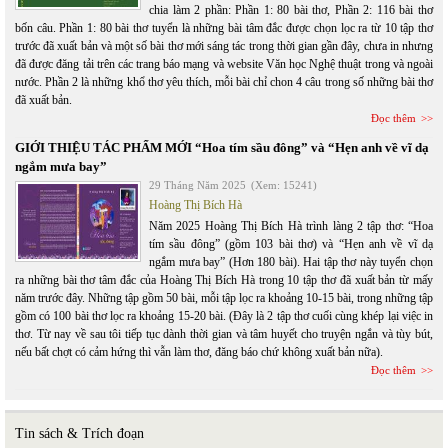
chia làm 2 phần: Phần 1: 80 bài thơ, Phần 2: 116 bài thơ
bốn câu. Phần 1: 80 bài thơ tuyển là những bài tâm đắc được chọn lọc ra từ 10 tập thơ
trước đã xuất bản và một số bài thơ mới sáng tác trong thời gian gần đây, chưa in nhưng
đã được đăng tải trên các trang báo mạng và website Văn học Nghệ thuật trong và ngoài
nước. Phần 2 là những khổ thơ yêu thích, mỗi bài chỉ chon 4 câu trong số những bài thơ
đã xuất bản.
Đọc thêm
GIỚI THIỆU TÁC PHẨM MỚI “Hoa tím sầu đông” và “Hẹn anh về vĩ dạ
ngắm mưa bay”
29 Tháng Năm 2025
(Xem: 15241)
Hoàng Thị Bích Hà
Năm 2025 Hoàng Thị Bích Hà trình làng 2 tập thơ: “Hoa
tím sầu đông” (gồm 103 bài thơ) và “Hẹn anh về vĩ dạ
ngắm mưa bay” (Hơn 180 bài). Hai tập thơ này tuyển chọn
ra những bài thơ tâm đắc của Hoàng Thị Bích Hà trong 10 tập thơ đã xuất bản từ mấy
năm trước đây. Những tập gồm 50 bài, mỗi tập lọc ra khoảng 10-15 bài, trong những tập
gồm có 100 bài thơ lọc ra khoảng 15-20 bài. (Đây là 2 tập thơ cuối cùng khép lại việc in
thơ. Từ nay về sau tôi tiếp tục dành thời gian và tâm huyết cho truyện ngắn và tùy bút,
nếu bất chợt có cảm hứng thì vẫn làm thơ, đăng báo chứ không xuất bản nữa).
Đọc thêm
Tin sách & Trích đoạn