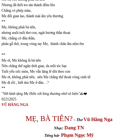
Nhưng đã thổi tro tàn thành đốm lửa
Chẳng có phép màu,
Mẹ đổi gian lao, thành mái ấm yêu thương
**
Mẹ, không phải bà tiên,
nhưng nuôi tuổi thơ con, ngát hương thần thoại
Mẹ, chẳng có đũa thần,
phản gỗ thô, trong vòng tay Mẹ, thành chăn ấm nệm êm
**
Mẹ ơi, Mẹ không là bà tiên
Nên chẳng thể ngăn thời gian, da mồi tóc bạc
Tuổi yếu sức mòn, Mẹ vẫn lặng lẽ dõi theo con
Mẹ ơi, không phải tiên, nên Mẹ chẳng thể thoát vòng sinh tử
Mẹ đi rồi , biết tìm Mẹ ở đâu…?
**
"Viết kính tặng Mẹ Hiền với lòng thương nhớ vô biên"
🙏❤️
02212025
VŨ HẰNG NGA
MẸ, BÀ TIÊN?
Vũ Hằng Nga
– Thơ
Dang TN
Nhạc:
Phạm Ngọc Mỹ
Tiếng hát-