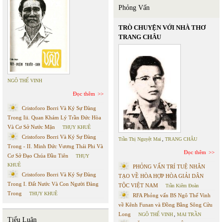
Phỏng Vấn
TRÒ CHUYỆN VỚI NHÀ THƠ
TRANG CHÂU
NGÔ THẾ VINH
Đọc thêm
Cristoforo Borri Và Ký Sự Đàng
Trong Iii. Quan Khám Lý Trần Đức Hòa
Và Cơ Sở Nước Mặn
THỤY KHUÊ
Cristoforo Borri Và Ký Sự Đàng
Trần Thị Nguyệt Mai
,
TRANG CHÂU
Trong - II. Minh Đức Vương Thái Phi Và
Đọc thêm
Cơ Sở Đạo Chúa Đầu Tiên
THỤY
KHUÊ
PHỎNG VẤN TRÍ TUỆ NHÂN
Cristoforo Borri Và Ký Sự Đàng
TẠO VỀ HÒA HỢP HÒA GIẢI DÂN
Trong I. Đất Nước Và Con Người Đàng
TỘC VIỆT NAM
Trần Kiêm Đoàn
Trong
THỤY KHUÊ
RFA Phỏng vấn BS Ngô Thế Vinh
về Kênh Funan và Đồng Bằng Sông Cửu
Long
NGÔ THẾ VINH
,
MAI TRẦN
Tiểu Luận