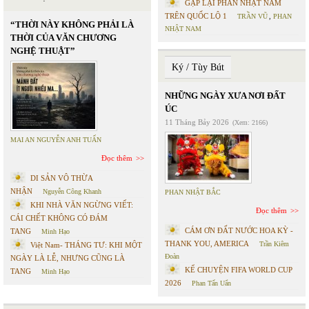
GẶP LẠI PHAN NHẬT NAM
TRÊN QUỐC LỘ 1
TRẦN VŨ
,
PHAN
“THỜI NÀY KHÔNG PHẢI LÀ
NHẬT NAM
THỜI CỦA VĂN CHƯƠNG
NGHỆ THUẬT”
Ký / Tùy Bút
NHỮNG NGÀY XƯA NƠI ĐẤT
ÚC
11 Tháng Bảy 2026
(Xem: 2166)
MAI AN NGUYỄN ANH TUẤN
Đọc thêm
DI SẢN VÔ THỪA
NHẬN
Nguyễn Công Khanh
PHAN NHẬT BẮC
KHI NHÀ VĂN NGỪNG VIẾT:
Đọc thêm
CÁI CHẾT KHÔNG CÓ ĐÁM
CÁM ƠN ĐẤT NƯỚC HOA KỲ -
TANG
Minh Hạo
THANK YOU, AMERICA
Trần Kiêm
Việt Nam- THÁNG TƯ: KHI MỘT
Đoàn
NGÀY LÀ LỄ, NHƯNG CŨNG LÀ
KỂ CHUYỆN FIFA WORLD CUP
TANG
Minh Hạo
2026
Phan Tấn Uẩn