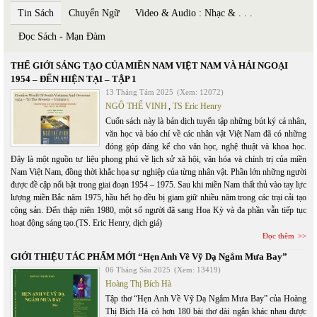
Tin Sách
Chuyển Ngữ
Video & Audio : Nhạc & . . .
Đọc Sách - Mạn Đàm
THẾ GIỚI SÁNG TẠO CỦA MIỀN NAM VIỆT NAM VÀ HẢI NGOẠI
1954 – ĐẾN HIỆN TẠI – TẬP 1
13 Tháng Tám 2025
(Xem: 12072)
NGÔ THẾ VINH
,
TS Eric Henry
Cuốn sách này là bản dịch tuyển tập những bút ký cá nhân,
văn học và báo chí về các nhân vật Việt Nam đã có những
đóng góp đáng kể cho văn học, nghệ thuật và khoa học.
Đây là một nguồn tư liệu phong phú về lịch sử xã hội, văn hóa và chính trị của miền
Nam Việt Nam, đồng thời khắc họa sự nghiệp của từng nhân vật. Phần lớn những người
được đề cập nổi bật trong giai đoạn 1954 – 1975. Sau khi miền Nam thất thủ vào tay lực
lượng miền Bắc năm 1975, hầu hết họ đều bị giam giữ nhiều năm trong các trại cải tạo
cộng sản. Đến thập niên 1980, một số người đã sang Hoa Kỳ và đa phần vẫn tiếp tục
hoạt động sáng tạo.(TS. Eric Henry, dịch giả)
Đọc thêm
GIỚI THIỆU TÁC PHẨM MỚI “Hẹn Anh Về Vỹ Dạ Ngắm Mưa Bay”
06 Tháng Sáu 2025
(Xem: 13419)
Hoàng Thị Bích Hà
Tập thơ “Hẹn Anh Về Vỹ Dạ Ngắm Mưa Bay” của Hoàng
Thị Bích Hà có hơn 180 bài thơ dài ngắn khác nhau được