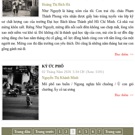
Hoàng Thị Bích Hà
Như Nguyệt là hàng xóm của tôi. Con trai chị- cháu Phạm
Thành Phong vừa nhận được giấy báo trúng tuyển vào lớp kỹ
sư chất lượng cao của trường Đại học Bách khoa Thành phố Hồ Chí Minh. Cả nhà vui
mừng khôn xiết. Riêng Như Nguyệt, mừng đến nỗi suốt đêm không sao chợp mắt, lòng xôn
xao một niềm vui khó tả. Đó không chỉ là thành quả học tập của con, mà còn là sự đền đáp
xứng đáng cho bao năm tháng chị cố gắng, nỗ lực đồng hành cùng con với tấm lòng của một
người mẹ. Mừng con thi đậu trường con yêu thích. Đó cũng là những năm tháng hai mẹ con
gồng gánh mà đi.
Đọc thêm
KÝ ỨC PHỐ
02 Tháng Năm 2026
5:34 CH
(Xem: 5191)
Nguyễn Thị Khánh Minh
Mõ phố rao buồn / Ngọng nghịu hồi chuông / Ù con gió
chướng Áy cỏ tai ương
Đọc thêm
Trang đầu
Trang trước
1
2
3
4
5
6
7
Trang sau