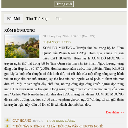
Trang cuối
Bài Mới
Thư Toà Soạn
Tin
XÓM BỜ MƯƠNG
30 Tháng Bảy 2026
1:56 CH
(Xem: 824)
PHẠM NGỌC LƯƠNG
XÓM BỜ MƯƠNG – Truyện thứ hai trong bộ ba "Tam
Quan" của Phạm Ngọc Lương. Hôm qua, chúng tôi giới
thiệu CÁT HOANG. Hôm nay là XÓM BỜ MƯƠNG –
truyện ngắn thứ hai trong bộ ba Tam Quan của nhà văn trẻ Phạm Ngọc Lương, từng
đăng trên Hợp Lưu số 87 (2006). Hơn hai mươi năm trước, nhà phê bình Thụy Khuê đã
gọi đây là "một câu chuyện cổ tích kinh dị", nơi cái chết của một dòng sông song hành
với sự mục rữa của môi trường, sự tha hóa của con người và số phận bi thảm của một
đứa trẻ. Một truyện ngắn đầy chất thơ, nhưng càng đẹp càng khiến người đọc rùng
mình. Hai mươi năm đã trôi qua. Dòng sông trong truyện có còn là một ẩn dụ của hôm
nay? Xã hội Việt Nam đã thay đổi đến đâu trước những vấn đề mà XÓM BỜ MƯƠNG
đặt ra: môi trường, bạo lực, sự vô cảm, và phẩm giá con người? Chúng tôi xin giới thiệu
lại truyện ngắn này. Câu trả lời, có lẽ, xin dành cho mỗi bạn đọc.
Đọc thêm
CÁT HOANG
3:34 CH
PHẠM NGỌC LƯƠNG
“THỜI NÀY KHÔNG PHẢI LÀ THỜI CỦA VĂN CHƯƠNG NGHỆ