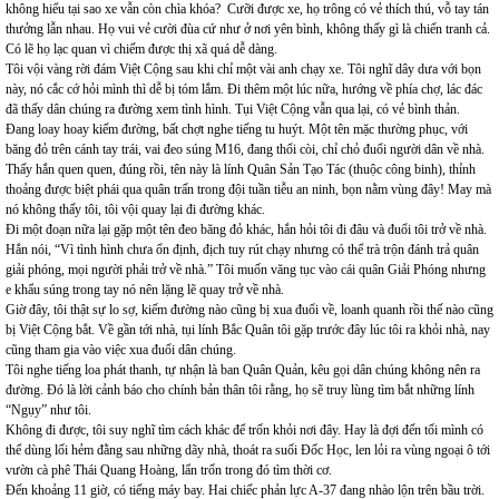
không hiểu tại sao xe vẫn còn chìa khóa? Cưỡi được xe, họ trông có vẻ thích thú, vỗ tay tán
thưởng lẫn nhau. Họ vui vẻ cười đùa cứ như ở nơi yên bình, không thấy gì là chiến tranh cả.
Có lẽ họ lạc quan vì chiếm được thị xã quá dễ dàng.
Tôi vội vàng rời đám Việt Cộng sau khi chỉ một vài anh chạy xe. Tôi nghĩ dây dưa với bọn
này, nó cắc cớ hỏi mình thì dễ bị tóm lắm. Đi thêm một lúc nữa, hướng về phía chợ, lác đác
đã thấy dân chúng ra đường xem tình hình. Tụi Việt Cộng vẫn qua lại, có vẻ bình thản.
Đang loay hoay kiếm đường, bất chợt nghe tiếng tu huýt. Một tên mặc thường phục, với
băng đỏ trên cánh tay trái, vai đeo súng M16, đang thổi còi, chỉ chỏ đuổi người dân về nhà.
Thấy hắn quen quen, đúng rồi, tên này là lính Quân Sản Tạo Tác (thuộc công binh), thỉnh
thoảng được biệt phái qua quân trấn trong đội tuần tiễu an ninh, bọn nằm vùng đây! May mà
nó không thấy tôi, tôi vội quay lại đi đường khác.
Đi một đoạn nữa lại gặp một tên đeo băng đỏ khác, hắn hỏi tôi đi đâu và đuổi tôi trở về nhà.
Hắn nói, “Vì tình hình chưa ổn định, địch tuy rút chạy nhưng có thể trà trộn đánh trả quân
giải phóng, mọi người phải trở về nhà.” Tôi muốn văng tục vào cái quân Giải Phóng nhưng
e khẩu súng trong tay nó nên lặng lẽ quay trở về nhà.
Giờ đây, tôi thật sự lo sợ, kiếm đường nào cũng bị xua đuổi về, loanh quanh rồi thế nào cũng
bị Việt Cộng bắt. Về gần tới nhà, tụi lính Bắc Quân tôi gặp trước đây lúc tôi ra khỏi nhà, nay
cũng tham gia vào việc xua đuổi dân chúng.
Tôi nghe tiếng loa phát thanh, tự nhận là ban Quân Quản, kêu gọi dân chúng không nên ra
đường. Đó là lời cảnh báo cho chính bản thân tôi rằng, họ sẽ truy lùng tìm bắt những lính
“Ngụy” như tôi.
Không đi được, tôi suy nghĩ tìm cách khác để trốn khỏi nơi đây. Hay là đợi đến tối mình có
thể dùng lối hẻm đằng sau những dãy nhà, thoát ra suối Đốc Học, len lỏi ra vùng ngoại ô tới
vườn cà phê Thái Quang Hoàng, lẩn trốn trong đó tìm thời cơ.
Đến khoảng 11 giờ, có tiếng máy bay. Hai chiếc phản lực A-37 đang nhào lộn trên bầu trời.