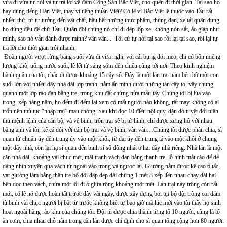
vừa đi vừa tự hỏi và tự trả lời về đám Cộng Sản Bắc Việt, cho quên đi thời gian. Tại sao họ
hay dùng tiếng Hán Việt, thay vì tiếng thuần Việt? Có lẽ vì Bắc Việt lệ thuộc vào Tầu rất
nhiều thứ, từ tư tưởng đến vật chất, hầu hết những thực phẩm, thùng đạn, xe tải quân dụng
họ dùng đều đề chữ Tầu. Quân đội chúng nó chỉ đi dép lốp xe, không nón sắt, áo giáp như
mình, sao nó vẫn đánh được mình? vân vân... Tôi cứ tự hỏi tại sao rồi lại tại sao, rôi lại tự
trả lời cho thời gian trôi nhanh.
Đoàn người vượt rừng băng suối vừa đi vừa nghỉ, với cái bụng đói meo, chỉ có bốn miếng
lương khô, uống nước suối, lê lết từ sáng sớm đến chiều cũng tới nơi. Theo kinh nghiệm
hành quân của tôi, chắc đi được khoảng 15 cây số. Đây là một lán trại năm bên bờ một con
suối lớn với nhiều dãy nhà dài lợp tranh, nằm ẩn mình dưới những tàn cây to, vây chung
quanh một lớp rào đan bằng tre, trong khu đất chừng nửa mẫu tây. Chúng tôi bị lùa vào
trong, xếp hàng năm, họ đếm đi đếm lại xem có mất người nào không, rất may không có ai
trốn nên thủ tục “nhập trại” mau chóng. Sau khi đọc 10 điều nội quy, dặn dò tuyệt đối tuân
thủ mệnh lệnh của cán bộ, và vệ binh, trốn trại sẽ bị tử hình, chỉ được xưng hô với nhau
bằng anh và tôi, kể cả đối với cán bộ trại và vệ binh, vân vân…Chúng tôi được phân chia, sĩ
quan từ chuẩn úy đến trung úy vào một khối, từ đại úy đến trung tá vào một khối ở chung
một dãy nhà, còn lại hạ sĩ quan đến binh sĩ số đông nhất ở hai dãy nhà riêng. Nhà lán là một
căn nhà dài, khoảng vài chục mét, mái tranh vách đan bằng thanh tre, lỗ hình mắt cáo để dễ
dàng nhìn xuyên qua vách từ ngoài vào trong và ngược lại. Giường nằm được kê cao 6 tấc,
vạt giường làm bằng thân tre bổ đôi đập dẹp dài chừng 1 mét 8 xếp liền nhau chạy dài hai
bên dọc theo vách, chừa một lối đi ở giữa rộng khoảng một mét. Lán trại này trông còn rất
mới, có lẽ nó được hoàn tất trước đây vài ngày, được xây dựng bởi tụi bộ đội trông coi đám
tù binh vài chục người bị bắt từ trước không biết tự bao giờ mà lúc mới vào tôi thấy họ sinh
hoạt ngoài hàng rào khu của chúng tôi. Đội tù được chia thành từng tổ 10 người, cũng là tổ
ăn cơm, chia nhau chỗ nằm trong căn lán được chỉ định cho sĩ quan tổng cộng hơn 80 người.