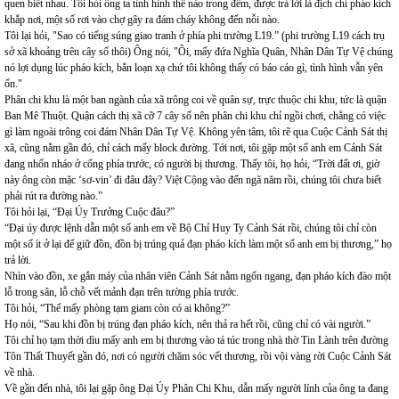
quen biết nhau. Tôi hỏi ông ta tình hình thế nào trong đêm, được trả lời là địch chỉ pháo kích
khắp nơi, một số rơi vào chợ gây ra đám cháy không đến nỗi nào.
Tôi lại hỏi, "Sao có tiếng súng giao tranh ở phía phi trường L19.” (phi trường L19 cách trụ
sở xã khoảng trên cây số thôi) Ông nói, "Ôi, mấy đứa Nghĩa Quân, Nhân Dân Tự Vệ chúng
nó lợi dụng lúc pháo kích, bắn loạn xạ chứ tôi không thấy có báo cáo gì, tình hình vẫn yên
ổn."
Phân chi khu là một ban ngành của xã trông coi về quân sự, trực thuộc chi khu, tức là quận
Ban Mê Thuột. Quận cách thị xã cỡ 7 cây số nên phân chi khu chỉ ngồi chơi, chẳng có việc
gì làm ngoài trông coi đám Nhân Dân Tự Vệ. Không yên tâm, tôi rẽ qua Cuộc Cảnh Sát thị
xã, cũng nằm gần đó, chỉ cách mấy block đường. Tới nơi, tôi gặp một số anh em Cảnh Sát
đang nhốn nháo ở cổng phía trước, có người bị thương. Thấy tôi, họ hỏi, “Trời đất ơi, giờ
này ông còn mặc ‘sơ-vin’ đi đâu đây? Việt Cộng vào đến ngã năm rồi, chúng tôi chưa biết
phải rút ra đường nào.”
Tôi hỏi lại, “Đại Úy Trưởng Cuộc đâu?”
“Đại úy được lệnh dẫn một số anh em về Bộ Chỉ Huy Ty Cảnh Sát rồi, chúng tôi chỉ còn
một số ít ở lại để giữ đồn, đồn bị trúng quả đạn pháo kích làm một số anh em bị thương,” họ
trả lời.
Nhìn vào đồn, xe gắn máy của nhân viên Cảnh Sát nằm ngổn ngang, đạn pháo kích đào một
lỗ trong sân, lỗ chỗ vết mảnh đạn trên tường phía trước.
Tôi hỏi, “Thế mấy phòng tạm giam còn có ai không?”
Họ nói, “Sau khi đồn bị trúng đạn pháo kích, nên thả ra hết rồi, cũng chỉ có vài người.”
Tôi chỉ họ tạm thời dìu mấy anh em bị thương vào tá túc trong nhà thờ Tin Lành trên đường
Tôn Thất Thuyết gần đó, nơi có người chăm sóc vết thương, rồi vội vàng rời Cuộc Cảnh Sát
về nhà.
Về gần đến nhà, tôi lại gặp ông Đại Úy Phân Chi Khu, dẫn mấy người lính của ông ta đang