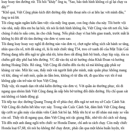
loay hoay tìm đường rút. Tôi hỏi “kháy” ông ta, “Sao, bảo tình hình không có gì lại chạy ra
đây?”
“Khổ quá, Việt Cộng pháo kích đứt đường dây điện thoại nên có ai liên lạc với mình đâu,”
ông ta trả lời.
Tôi cũng ngán ngẩm kiểu làm việc của mấy ông quan, con ông cháu cha này. Tôi bước vội
vào nhà, mấy đứa em bu lại hỏi, tôi nói là tình hình không ổn, Việt Cộng vào tới nơi rồi, bảo
chúng ở nhà lo nấu cơm, ăn cho chắc bụng. Nếu phải chạy vì hai bên giao tranh, trước mắt là
không bị đói để tôi tìm đường vào đơn vị xem sao.
Tôi đang loay hoay suy nghĩ đi đường nào vào đơn vị, chợt nghe tiếng xích sắt bánh xe tăng,
nhìn qua cửa sổ, trời đã sáng rõ, lù lù một chiếc tăng T54, treo cờ xanh đỏ của Mặt Trận Giả
Phóng đang tiến đến ngã tư gần nhà tôi, kèm theo rất đông lính bộ binh, chạy lúp xúp, tỏa ra
chiếm giữ dãy phố hai bên đường. VC đã vào thị xã từ hướng chùa Khải Đoan và hướng
đường Hoàng Diệu. Rõ ràng, Việt Cộng đã chiếm đến rìa thị xã mà không gặp phải sự
kháng cự nào. Một lúc sau, thấy một vài người lính phe mình, mặc quân phục không mang
vũ khí, dáng vẻ mệt mỏi, quần áo lấm lem, không rõ từ đâu tới, đi qua khu vực tôi ở mà
không gặp cản trở nào từ bọn Việt Cộng.
Thấy vậy, tôi mạnh dạn rời nhà kiếm đường vào đơn vị. Với quần áo thường phục, tôi đi
ngang qua nhóm lính Việt Cộng đang ẩn nấp bên bờ tường đối diện đường. Họ chỉ quan sát
mà không có hành động gì.
Tôi tiếp tục dọc đường Quang Trung đi về phía chợ, đến ngã tư nơi trụ sở Cuộc Cảnh Sát.
Việt Cộng đã chiếm hết khu vực này. Trong sân Cuộc Cảnh Sát, đám lính Việt Cộng đang
tập cưỡi xe gắn máy của nhân viên Cảnh Sát bỏ lại. Mấy tên bị té xe đổ nhào mà máy xe vẫn
còn nổ. Thấy tôi đi ngang qua, đám Việt Cộng nói rặc giọng Bắc, nhờ tôi chỉ cách xử dụng.
Tôi đến một anh đang ngồi trên chiếc xe Honda Dame, chỉ anh ta cách chạy. Còn mấy chiếc
Honda loại 67,68, tôi nói họ không thể chạy được, phải cần qua một khóa huấn luyện, tôi