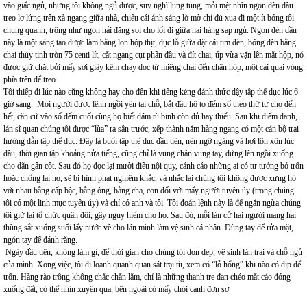
vào giấc ngủ, nhưng tôi không ngủ được, suy nghĩ lung tung, mỏi mệt nhìn ngọn đèn dầu
treo lơ lửng trên xà ngang giữa nhà, chiếu cái ánh sáng lờ mờ chỉ đủ xua đi một ít bóng tối
chung quanh, trông như ngọn hải đăng soi cho lối đi giữa hai hàng sạp ngủ. Ngọn đèn dầu
này là một sáng tạo được làm bằng lon hộp thịt, đục lỗ giữa đặt cái tim đèn, bóng đèn bằng
chai thủy tinh tròn 75 centi lít, cắt ngang cụt phần đầu và đít chai, úp vừa vặn lên mặt hộp, nó
được giữ chặt bởi mấy sợi giây kẽm chạy dọc từ miệng chai đến chân hộp, một cái quai vòng
phía trên để treo.
Tôi thiếp đi lúc nào cũng không hay cho đến khi tiếng kẻng đánh thức dậy tập thể dục lúc 6
giờ sáng. Mọi người được lệnh ngồi yên tại chỗ, bắt đầu hô to đếm số theo thứ tự cho đến
hết, căn cứ vào số đếm cuối cùng họ biết đám tù binh còn đủ hay thiếu. Sau khi điểm danh,
lán sĩ quan chúng tôi được “lùa” ra sân trước, xếp thành năm hàng ngang có một cán bộ trại
hướng dẫn tập thể dục. Đây là buổi tập thể dục đầu tiên, nên ngỡ ngàng và hơi lộn xộn lúc
đầu, thời gian tập khoảng nửa tiếng, cũng chỉ là vung chân vung tay, đứng lên ngồi xuống
cho dãn gân cốt. Sau đó họ đọc lại mười điều nội quy, cảnh cáo những ai có tư tưởng bỏ trốn
hoặc chống lại họ, sẽ bị hình phạt nghiêm khắc, và nhắc lại chúng tôi không được xưng hô
với nhau bằng cấp bậc, bằng ông, bằng cha, con đối với mấy người tuyên úy (trong chúng
tôi có một linh mục tuyên úy) và chỉ có anh và tôi. Tôi đoán lệnh này là để ngăn ngừa chúng
tôi giữ lại tổ chức quân đội, gây nguy hiểm cho họ. Sau đó, mỗi lán cử hai người mang hai
thùng sắt xuống suối lấy nước về cho lán mình làm vệ sinh cá nhân. Dùng tay để rửa mặt,
ngón tay để đánh răng.
Ngày đầu tiên, không làm gì, để thời gian cho chúng tôi dọn dẹp, vệ sinh lán trại và chỗ ngủ
của mình. Xong việc, tôi đi loanh quanh quan sát trại tù, xem có “lỗ hổng” khi nào có dịp để
trốn. Hàng rào trông không chắc chắn lắm, chỉ là những thanh tre đan chéo mắt cáo đóng
xuống đất, có thể nhìn xuyên qua, bên ngoài có mấy chòi canh đơn sơ