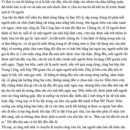
Vì đơn vị của tôi không có ai bị bắt vào đây, nên tôi nhập vào nhóm của đám không quân,
đài kiểm báo ra đa và vài anh em nữa thuộc đơn vị yểm trợ mà tôi đã biết họ từ trước thành
một tổ 10 người.
Sau khi ổn định chỗ nằm, họ đánh kẻng bằng vỏ đạn 105 ly, tập trung chúng tôi phát mỗi
người một cái chén (bát) bằng sắt tráng men trắng bên trong, bên ngoài chén sơn mầu xanh
cứt ngựa, chén này cũng do Tầu Cộng làm và một đôi đũa tre. Chúng tôi, tổ 10 người được
đánh số thứ tự, mỗi tổ cử một người vào nhà bếp lãnh cơm, cơm này được nấu bởi nhóm tù
binh, bọn bộ đội gọi là ”anh nuôi”, bị bắt trước chúng tôi. Cơm lãnh về đựng trong một cái
rá đan bằng tre, và cái gọi là canh đựng trong tô sắt tráng men to (hai vật dụng này của nhà
bếp), tổ trưởng phân chia cơm bằng đôi đũa tre có bản lớn bằng hai ngón tay, người miền bắc
gọi là đũa cả. Cơm mầu vàng nhạt lẫn mùi mốc được chia cẩn thận, đồng đều, mỗi người chỉ
được một bát đầy vun lên, cán bộ nói là tiêu chuẩn mỗi người được ba lạng (300 gram) cơm
mỗi ngày. Ngày hai bữa, canh chỉ là nước muối, nấu với quả sung rừng, cộng hai hộp thịt
Trung Cộng, mỗi hộp 500 gram cho cả ngàn người mỗi bữa. Đây là bữa cơm đầu tiên từ
ngày bị bắt, bốc mùi gạo mốc. 10 thằng tù dùng đũa xêu cẩn trọng từng miếng, nhai chậm
rãi, cố gắng tận hưởng từng hạt cơm, không màng đến vị chua mốc của nó. Một chén cơm
đầy chẳng thấm thía gì với cái dạ dầy đói góp mấy ngày nay, nhưng bữa cơm đầu tiên này để
lại cho tôi một ấn tượng đậm sâu cho mãi đến ngày nay. Đến chiều tối, được phát mỗi người
một cái võng không giây, đây là miếng vải nylon dầy chiều dài 2 mét rộng 6 tấc để trải nằm
hoặc đắp, võng này có lẽ họ lấy trong các kho của quân đội mình ở Ban Mê Thuột. Đêm
xuống sau tiếng kẻng báo hiệu, tất cả vào nhà, tuyệt đối không ai được ra ngoài, ban đêm
nếu đi tiểu có hai ống thuốc bồi đạn 105 ly đặt ở hai góc nhà, còn đại tiện phải cố nhịn chờ
đến sáng, nếu ai không nhịn được phải ra trước cửa nhà lán, hô to, “Báo cáo bộ đội tôi xin đi
xí.” Hô đến khi nào có bộ đội đến dẫn đi.
Tối nay, ai cũng mệt nhừ vì chuyến đi xuyên rừng vừa rồi, hai người nằm bên đã chìm sâu