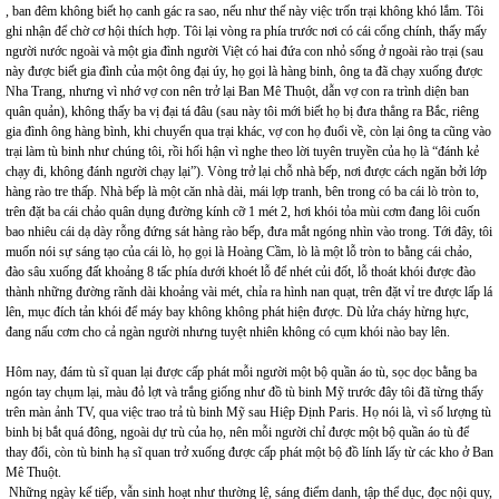
, ban đêm không biết họ canh gác ra sao, nếu như thế này việc trốn trại không khó lắm. Tôi
ghi nhận để chờ cơ hội thích hợp. Tôi lại vòng ra phía trước nơi có cái cổng chính, thấy mấy
người nước ngoài và một gia đình người Việt có hai đứa con nhỏ sống ở ngoài rào trại (sau
này được biết gia đình của một ông đại úy, họ gọi là hàng binh, ông ta đã chạy xuống được
Nha Trang, nhưng vì nhớ vợ con nên trở lại Ban Mê Thuột, dẫn vợ con ra trình diện ban
quân quản), không thấy ba vị đại tá đâu (sau này tôi mới biết họ bị đưa thẳng ra Bắc, riêng
gia đình ông hàng bình, khi chuyển qua trại khác, vợ con họ đuổi về, còn lại ông ta cũng vào
trại làm tù binh như chúng tôi, rồi hối hận vì nghe theo lời tuyên truyền của họ là “đánh kẻ
chạy đi, không đánh người chạy lại”). Vòng trở lại chỗ nhà bếp, nơi được cách ngăn bởi lớp
hàng rào tre thấp. Nhà bếp là một căn nhà dài, mái lợp tranh, bên trong có ba cái lò tròn to,
trên đặt ba cái chảo quân dụng đường kính cỡ 1 mét 2, hơi khói tỏa mùi cơm đang lôi cuốn
bao nhiêu cái dạ dày rỗng đứng sát hàng rào bếp, đưa mắt ngóng nhìn vào trong. Tới đây, tôi
muốn nói sự sáng tạo của cái lò, họ gọi là Hoàng Cầm, lò là một lỗ tròn to bằng cái chảo,
đào sâu xuống đất khoảng 8 tấc phía dưới khoét lỗ để nhét củi đốt, lỗ thoát khói được đào
thành những đường rãnh dài khoảng vài mét, chỉa ra hình nan quạt, trên đặt vỉ tre được lấp lá
lên, mục đích tản khói để máy bay không không phát hiện được. Dù lửa cháy hừng hực,
đang nấu cơm cho cả ngàn người nhưng tuyệt nhiên không có cụm khói nào bay lên.
Hôm nay, đám tù sĩ quan lại được cấp phát mỗi người một bộ quần áo tù, sọc dọc bằng ba
ngón tay chụm lại, màu đỏ lợt và trắng giống như đồ tù binh Mỹ trước đây tôi đã từng thấy
trên màn ảnh TV, qua việc trao trả tù binh Mỹ sau Hiệp Định Paris. Họ nói là, vì số lượng tù
binh bị bắt quá đông, ngoài dự trù của họ, nên mỗi người chỉ được một bộ quần áo tù để
thay đổi, còn tù binh hạ sĩ quan trở xuống được cấp phát một bộ đồ lính lấy từ các kho ở Ban
Mê Thuột.
Những ngày kế tiếp, vẫn sinh hoạt như thường lệ, sáng điểm danh, tập thể dục, đọc nội quy,