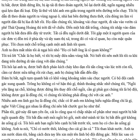
bị bắt, được lệnh đứng lên, bị áp tải đi theo đoàn người, bỏ lại dưới đất, ngổn ngang nhiều
quả lựu đạn đủ loại. Đây là thứ vũ khí anh em giấu trong người trên đường trốn chạy. Tôi bị
dẫn đi theo đoàn người ra vùng ngoại ô, nhà hai bên đường thưa thớt, cửa đóng im lìm vì
người dân đã bị lùa đi hết rồi. Họ dẫn chúng tôi, khoảng vài chục người, đi sâu vào vườn cà
phê Thái Quang Hoàng thì trời đã về chiều. Đến một bãi đất trống, chúng tôi nhập vào đám
người bị bắt đưa đến đây từ trước. Tất cả đều ngồi dưới đất. Tôi gặp một ít người quen của
các đơn vị đồn trú ở phía tây và tây nam thị xã, trong đó có vài sĩ quan, họ còn mặc quân
phục. Tôi chọn một chỗ trống cạnh một anh lính tôi quen.
Anh ta đưa mắt nhìn tôi ái ngại hỏi nhỏ “Họ có biết ông là sĩ quan không?”
Tôi trả lời “Chắc là họ biết, vì tôi bị mấy đứa nằm vùng bắt. Nó biết tôi nên mới lôi tôi ra khi
đang trên đường di tản cùng với dân chúng.”
Tôi hỏi lại anh ta, được biết địch pháo kích cháy kho đạn rồi tấn công vào lúc trời còn tối,
cầm cự được nửa tiếng rồi rút chạy, anh bị chúng bắt dẫn đến đây.
Đám bị bắt, ngồi tụm quanh bãi cỏ khô vàng khoảng năm sáu chục người. Có bộ đội canh
gác xung quanh. Trông họ không có vẻ hận thù gì, thỉnh thoảng nhắc nhở chúng tôi, “Ngồi
yên lặng tại chỗ, không được đứng lên thay đổi chỗ ngồi, cần gì phải gọi chúng tôi là bộ đội,
không được gọi là đồng chí, vì chúng tôi không phải đồng chí với các anh.”
Nhiều anh em lính gọi họ là đồng chí, chắc có lẽ anh em không hiểu nghĩa đồng chí là gì,
nghe Việt Cộng gọi nhau là đồng chí nên bắt chước gọi họ như thế.
Phần tôi, giờ này đã tạm yên ổn, cái lo cũng qua vì chấp nhận số phận như mọi người bị bắt
ngồi quanh đây. Tôi bắt đầu mệt mỏi ngồi bó gối, mới nhớ mình từ lúc bị bắt đến giờ không
ăn uống gì cả. Tôi hỏi anh bạn ngồi bên cạnh bị bắt trước tôi, xem họ có cho ăn uống gì
không. Anh ta nói, “Chỉ có nước thôi, không cho cái gì ăn cả.” Tôi than khát nước. Anh ta
xin nước dùm tôi, bằng cách đưa tay lên xin một tên lính bộ đội đứng gác. Một lúc sau có