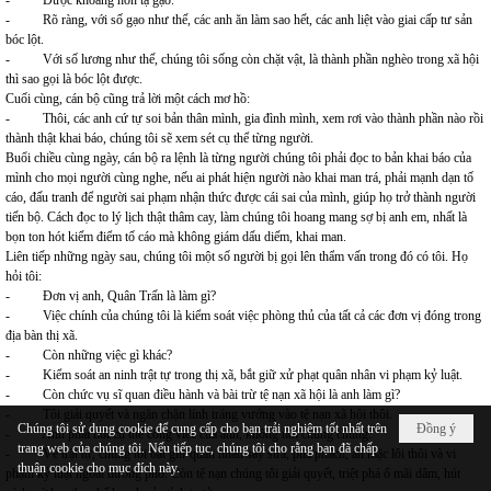
- Được khoảng hơn tạ gạo.
- Rõ ràng, với số gạo như thế, các anh ăn làm sao hết, các anh liệt vào giai cấp tư sản
bóc lột.
- Với số lương như thế, chúng tôi sống còn chặt vật, là thành phần nghèo trong xã hội
thì sao gọi là bóc lột được.
Cuối cùng, cán bộ cũng trả lời một cách mơ hồ:
- Thôi, các anh cứ tự soi bản thân mình, gia đình mình, xem rơi vào thành phần nào rồi
thành thật khai báo, chúng tôi sẽ xem sét cụ thể từng người.
Buổi chiều cùng ngày, cán bộ ra lệnh là từng người chúng tôi phải đọc to bản khai báo của
mình cho mọi người cùng nghe, nếu ai phát hiện người nào khai man trá, phải mạnh dạn tố
cáo, đấu tranh để người sai phạm nhận thức được cái sai của mình, giúp họ trở thành người
tiến bộ. Cách đọc to lý lịch thật thâm cay, làm chúng tôi hoang mang sợ bị anh em, nhất là
bọn ton hót kiếm điểm tố cáo mà không giám dấu diếm, khai man.
Liên tiếp những ngày sau, chúng tôi một số người bị gọi lên thẩm vấn trong đó có tôi. Họ
hỏi tôi:
- Đơn vị anh, Quân Trấn là làm gì?
- Việc chính của chúng tôi là kiểm soát việc phòng thủ của tất cả các đơn vị đóng trong
địa bàn thị xã.
- Còn những việc gì khác?
- Kiểm soát an ninh trật tự trong thị xã, bắt giữ xử phạt quân nhân vi phạm kỷ luật.
- Còn chức vụ sĩ quan điều hành và bài trừ tệ nạn xã hội là anh làm gì?
- Tôi giải quyết và ngăn chặn lính tráng vướng vào tệ nạn xã hội thôi.
Chúng tôi sử dụng cookie để cung cấp cho bạn trải nghiệm tốt nhất trên
Đồng ý
- Anh phải nói cụ thể công việc của anh, không nói chung chung.
trang web của chúng tôi. Nếu tiếp tục, chúng tôi cho rằng bạn đã chấp
- Về trật tự, chúng tôi bắt giữ quân nhân say sưa, phá phách, ăn mặc lôi thôi và vi
thuận cookie cho mục đích này.
phạm kỷ luật ngoài đường phố. Còn tệ nạn chúng tôi giải quyết, triệt phá ổ mãi dâm, hút