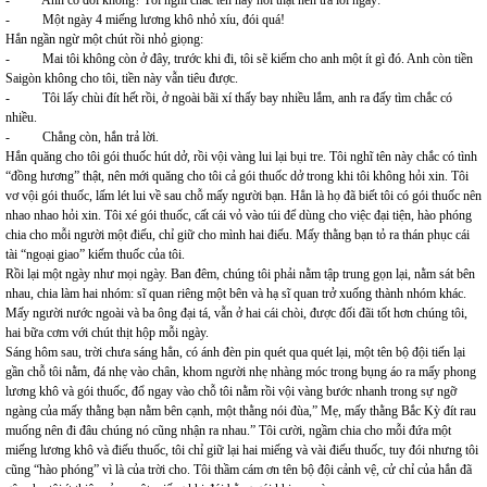
- Anh có đói không? Tôi nghĩ chắc tên này hỏi thật nên trả lời ngay:
- Một ngày 4 miếng lương khô nhỏ xíu, đói quá!
Hắn ngần ngừ một chút rồi nhỏ giọng:
- Mai tôi không còn ở đây, trước khi đi, tôi sẽ kiếm cho anh một ít gì đó. Anh còn tiền
Saigòn không cho tôi, tiền này vẫn tiêu được.
- Tôi lấy chùi đít hết rồi, ở ngoài bãi xí thấy bay nhiều lắm, anh ra đấy tìm chắc có
nhiều.
- Chẳng còn, hắn trả lời.
Hắn quăng cho tôi gói thuốc hút dở, rồi vội vàng lui lại bụi tre. Tôi nghĩ tên này chắc có tình
“đồng hương” thật, nên mới quăng cho tôi cả gói thuốc dở trong khi tôi không hỏi xin. Tôi
vơ vội gói thuốc, lấm lét lui về sau chỗ mấy người bạn. Hẳn là họ đã biết tôi có gói thuốc nên
nhao nhao hỏi xin. Tôi xé gói thuốc, cất cái vỏ vào túi để dùng cho việc đại tiện, hào phóng
chia cho mỗi người một điếu, chỉ giữ cho mình hai điếu. Mấy thằng bạn tỏ ra thán phục cái
tài “ngoại giao” kiếm thuốc của tôi.
Rồi lại một ngày như mọi ngày. Ban đêm, chúng tôi phải nằm tập trung gọn lại, nằm sát bên
nhau, chia làm hai nhóm: sĩ quan riêng một bên và hạ sĩ quan trở xuống thành nhóm khác.
Mấy người nước ngoài và ba ông đại tá, vẫn ở hai cái chòi, được đối đãi tốt hơn chúng tôi,
hai bữa cơm với chút thịt hộp mỗi ngày.
Sáng hôm sau, trời chưa sáng hẳn, có ánh đèn pin quét qua quét lại, một tên bộ đội tiến lại
gần chỗ tôi nằm, đá nhẹ vào chân, khom người nhẹ nhàng móc trong bụng áo ra mấy phong
lương khô và gói thuốc, đổ ngay vào chỗ tôi nằm rồi vội vàng bước nhanh trong sự ngỡ
ngàng của mấy thằng bạn nằm bên cạnh, một thằng nói đùa,” Mẹ, mấy thằng Bắc Kỳ đít rau
muống nên đi đâu chúng nó cũng nhận ra nhau.” Tôi cười, ngầm chia cho mỗi đứa một
miếng lương khô và điếu thuốc, tôi chỉ giữ lại hai miếng và vài điếu thuốc, tuy đói nhưng tôi
cũng “hào phóng” vì là của trời cho. Tôi thầm cám ơn tên bộ đội cảnh vệ, cử chỉ của hắn đã