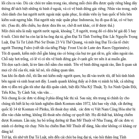
lối cửa ra vào. Dù các chòi tre nằm trong rào, nhưng mỗi chòi đều được quây riêng bằng dây
thừng để tách biệt những tù binh ở ngoài, và có vệ binh đứng gác riêng. Nhìn vào trong, một
chòi dành cho hai người nước ngoài mặc quân phục, là nhân viên ủy ban quốc tế bốn bên
kiểm soát ngưng bắn. Hai người này mặc quân phục Indonesia, họ đi qua đi lại, có vẻ bực
tức. (Sau đó, đến chiều, họ được đưa lên xe, chở đi nơi khác, có lẽ được thả.)
Một chòi nữa là mấy người nước ngoài, khoảng 7, 8 người, trong đó có đứa bé gái độ 5 hay
6 tuổi. Chòi thứ ba còn lại là ba ông đại tá, gồm Đại Tá Tỉnh Trưởng Đác Lắc Nguyễn Trọng
Luật, Đại Tá Tư Lệnh Phó Sư Đoàn 23 Vũ Thế Quang, và một ông Đại Tá của tổ chức
người Thượng Fulro (viết tắt của tiếng Pháp: Front Uni de Lutte des Races Opprimées).
Tôi đi quanh, kiếm một chỗ gần hàng rào có bóng của bụi tre gai rất to, gốc nằm ngoài rào.
Chỗ này hơi trống, có lẽ vì có tên vệ binh đứng gác ở cạnh gốc tre nên ít ai muốn gần.
Tôi dọn sạch cành, lá tre làm chỗ nằm cho mình. Tên vệ binh đứng ngoài rào, lầm lì quan sát
mọi cử chỉ của tôi, mặc kệ nó, tôi chẳng quan tâm.
Sau khi ổn định chỗ, tôi lần mò kiếm mấy người quen, họ đã vào trước tôi, để hỏi tình hình
bên ngoài và sinh hoạt nơi đây. Loanh quanh không thấy ai ở đơn vị mình bị bắt, cả những
đơn vị đồn trú gần tôi như đại đội quân cảnh, biệt đội Nha Kỹ Thuật, Ty An Ninh Quân Đội,
Tiểu Khu, Ty Cảnh Sát, vân vân…
Nói chung là các đơn vị đóng ở phía đông bắc thị xã. Sau này, tên trung tá chính ủy cho
chúng tôi biết là họ rút kinh nghiệm đánh Kontum năm 1972, khi bao vây chặt, cắt đường
quốc lộ 14 từ Kontum về Pleiku, lối thoát duy nhất, các đơn vị Việt Nam Cộng Hòa như bị
dồn vào chân tường, không lối thoát nên chống cự quyết liệt. Họ đã thất bại, không chiếm
được Kontum. Lần này, họ bỏ trống đường từ Ban Mê Thuột về Nha Trang, để các đơn vị
mình có đường rút chạy. Nên họ chiếm Ban Mê Thuột dễ dàng, hầu như không có kháng cự
đáng kể.
Trở lại, tôi nhớ tới Đại Tá Luật, nên đến cái chòi ba ông đại tá, vào hỏi thăm ông Tỉnh