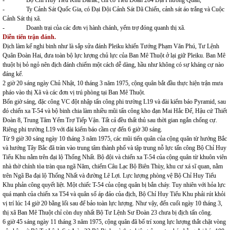
- Bộ Chỉ Huy Tiểu Khu Darlac, chỉ có Tiểu Đoàn 204 Địa Phương Quân,
- Ty Cảnh Sát Quốc Gia, có Đại Đội Cảnh Sát Dã Chiến, cảnh sát áo trắng và Cuộc
Cảnh Sát thị xã.
- Doanh trại của các đơn vị hành chánh, yểm trợ đóng quanh thị xã.
Diễn tiến trận đánh.
Địch làm kế nghi binh như là sắp sửa đánh Pleiku khiến Tướng Phạm Văn Phú, Tư Lệnh
Quân Đoàn Hai, đưa toàn bộ lực lượng chủ lực của Ban Mê Thuột ở lại giữ Pleiku. Ban Mê
thuột bị bỏ ngỏ nên địch đánh chiếm một cách dễ dàng, hầu như không có sự kháng cự nào
đáng kể.
2 giờ 20 sáng ngày Chủ Nhật, 10 tháng 3 năm 1975, cộng quân bắt đầu thực hiện trận mưa
pháo vào thị Xã và các đơn vị trú phòng tại Ban Mê Thuột.
Bốn giờ sáng, đặc công VC đột nhập tấn công phi trường L19 và đài kiểm báo Pyramid, sau
đó chiến xa T-54 và bộ binh chia làm nhiều mũi tấn công kho đạn Mai Hắc Đế, Hậu cứ Thiết
Đoàn 8, Trung Tâm Yểm Trợ Tiếp Vận. Tất cả đều thất thủ sau thời gian ngắn chống cự.
Riêng phi trường L19 với đài kiểm báo cầm cự đến 6 giờ 30 sáng.
Từ 9 giờ 30 sáng ngày 10 tháng 3 năm 1975, các mũi tiến quân của cộng quân từ hướng Bắc
và hướng Tây Bắc đã tràn vào trung tâm thành phố và tập trung nỗ lực tấn công Bộ Chỉ Huy
Tiểu Khu nằm trên đại lộ Thống Nhất. Bộ đội và chiến xa T-54 của cộng quân từ khuôn viên
nhà thờ chính tòa tràn qua ngã Năm, chiếm Câu Lạc Bộ Biên Thùy, khu cư xá sĩ quan, nằm
trên Ngã Ba đại lộ Thống Nhất và đường Lê Lợi. Lực lượng phòng vệ Bộ Chỉ Huy Tiểu
Khu phản công quyết liệt. Một chiếc T-54 của cộng quân bị bắn cháy. Tuy nhiên với hỏa lực
quá mạnh của chiến xa T54 và quân số áp đảo của địch, Bộ Chỉ Huy Tiểu Khu phải rút khỏi
vị trí lúc 14 giờ 20 bằng lối sau để bảo toàn lực lượng. Như vậy, đến cuối ngày 10 tháng 3,
thị xã Ban Mê Thuột chỉ còn duy nhất Bộ Tư Lệnh Sư Đoàn 23 chưa bị địch tấn công.
6 giờ 45 sáng ngày 11 tháng 3 năm 1975, cộng quân đã bố trí xong lực lượng thắt chặt vòng