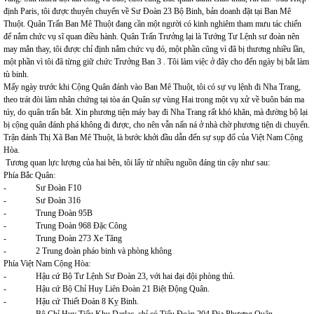
định Paris, tôi được thuyên chuyển về Sư Đoàn 23 Bộ Binh, bản doanh đặt tại Ban Mê
Thuột. Quân Trấn Ban Mê Thuột đang cần một người có kinh nghiêm tham mưu tác chiến
để nắm chức vụ sĩ quan điều hành. Quân Trấn Trưởng lại là Tướng Tư Lệnh sư đoàn nên
may mắn thay, tôi được chỉ định nắm chức vụ đó, một phần cũng vì đã bị thương nhiều lần,
một phần vì tôi đã từng giữ chức Trưởng Ban 3 . Tôi làm việc ở đây cho đến ngày bị bắt làm
tù binh.
Mấy ngày trước khi Cộng Quân đánh vào Ban Mê Thuột, tôi có sự vụ lệnh đi Nha Trang,
theo trát đòi làm nhân chứng tại tòa án Quân sự vùng Hai trong một vụ xử về buôn bán ma
túy, do quân trấn bắt. Xin phương tiện máy bay đi Nha Trang rất khó khăn, mà đường bộ lại
bị cộng quân đánh phá không đi được, cho nên vẫn nấn ná ở nhà chờ phương tiện di chuyển.
Trận đánh Thị Xã Ban Mê Thuột, là bước khởi đầu dẫn đến sự sụp đổ của Việt Nam Cộng
Hòa.
Tương quan lực lượng của hai bên, tôi lấy từ nhiều nguồn đáng tin cậy như sau:
Phía Bắc Quân:
- Sư Đoàn F10
- Sư Đoàn 316
- Trung Đoàn 95B
- Trung Đoàn 968 Đặc Công
- Trung Đoàn 273 Xe Tăng
- 2 Trung đoàn pháo binh và phòng không
Phía Việt Nam Cộng Hòa:
- Hậu cứ Bộ Tư Lệnh Sư Đoàn 23, với hai đại đội phòng thủ.
- Hậu cứ Bộ Chỉ Huy Liên Đoàn 21 Biệt Động Quân.
- Hậu cứ Thiết Đoàn 8 Kỵ Binh.