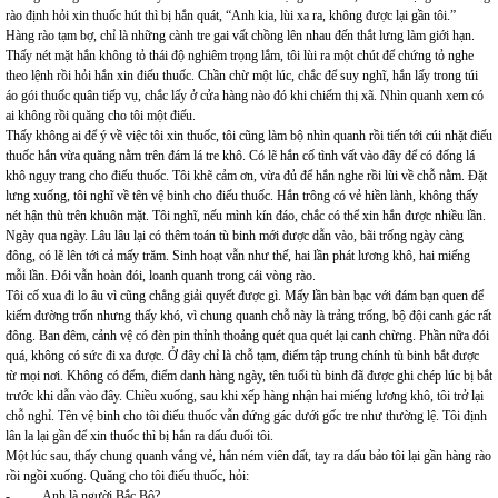
rào định hỏi xin thuốc hút thì bị hắn quát, “Anh kia, lùi xa ra, không được lại gần tôi.”
Hàng rào tạm bợ, chỉ là những cành tre gai vất chồng lên nhau đến thắt lưng làm giới hạn.
Thấy nét mặt hắn không tỏ thái độ nghiêm trọng lắm, tôi lùi ra một chút để chứng tỏ nghe
theo lệnh rồi hỏi hắn xin điếu thuốc. Chần chừ một lúc, chắc để suy nghĩ, hắn lấy trong túi
áo gói thuốc quân tiếp vụ, chắc lấy ở cửa hàng nào đó khi chiếm thị xã. Nhìn quanh xem có
ai không rồi quăng cho tôi một điếu.
Thấy không ai để ý về việc tôi xin thuốc, tôi cũng làm bộ nhìn quanh rồi tiến tới cúi nhặt điếu
thuốc hắn vừa quăng nằm trên đám lá tre khô. Có lẽ hắn cố tình vất vào đây để có đống lá
khô ngụy trang cho điếu thuốc. Tôi khẽ cảm ơn, vừa đủ để hắn nghe rồi lùi về chỗ nằm. Đặt
lưng xuống, tôi nghĩ về tên vệ binh cho điếu thuốc. Hắn trông có vẻ hiền lành, không thấy
nét hận thù trên khuôn mặt. Tôi nghĩ, nếu mình kín đáo, chắc có thể xin hắn được nhiều lần.
Ngày qua ngày. Lâu lâu lại có thêm toán tù binh mới được dẫn vào, bãi trống ngày càng
đông, có lẽ lên tới cả mấy trăm. Sinh hoạt vẫn như thế, hai lần phát lương khô, hai miếng
mỗi lần. Đói vẫn hoàn đói, loanh quanh trong cái vòng rào.
Tôi cố xua đi lo âu vì cũng chẳng giải quyết được gì. Mấy lần bàn bạc với đám bạn quen để
kiếm đường trốn nhưng thấy khó, vì chung quanh chỗ này là trảng trống, bộ đội canh gác rất
đông. Ban đêm, cảnh vệ có đèn pin thỉnh thoảng quét qua quét lại canh chừng. Phần nữa đói
quá, không có sức đi xa được. Ở đây chỉ là chỗ tạm, điểm tập trung chính tù binh bắt được
từ mọi nơi. Không có đếm, điểm danh hàng ngày, tên tuổi tù binh đã được ghi chép lúc bị bắt
trước khi dẫn vào đây. Chiều xuống, sau khi xếp hàng nhận hai miếng lương khô, tôi trở lại
chỗ nghỉ. Tên vệ binh cho tôi điếu thuốc vẫn đứng gác dưới gốc tre như thường lệ. Tôi định
lân la lại gần để xin thuốc thì bị hắn ra dấu đuổi tôi.
Một lúc sau, thấy chung quanh vắng vẻ, hắn ném viên đất, tay ra dấu bảo tôi lại gần hàng rào
rồi ngồi xuống. Quăng cho tôi điếu thuốc, hỏi:
- Anh là người Bắc Bộ?