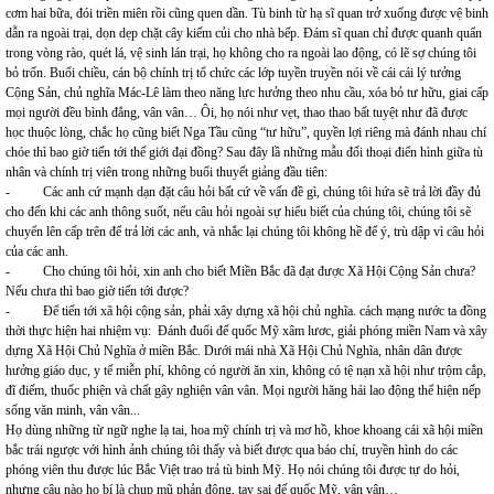
cơm hai bữa, đói triền miên rồi cũng quen dần. Tù binh từ hạ sĩ quan trở xuống được vệ binh
dẫn ra ngoài trại, dọn dẹp chặt cây kiếm củi cho nhà bếp. Đám sĩ quan chỉ được quanh quẩn
trong vòng rào, quét lá, vệ sinh lán trại, họ không cho ra ngoài lao động, có lẽ sợ chúng tôi
bỏ trốn. Buổi chiều, cán bộ chính trị tổ chức các lớp tuyền truyền nói về cái cái lý tưởng
Cộng Sản, chủ nghĩa Mác-Lê làm theo năng lực hưởng theo nhu cầu, xóa bỏ tư hữu, giai cấp
mọi người đều bình đẳng, vân vân… Ôi, họ nói như vẹt, thao thao bất tuyệt như đã được
học thuộc lòng, chắc họ cũng biết Nga Tầu cũng “tư hữu”, quyền lợi riêng mà đánh nhau chí
chóe thì bao giờ tiến tới thế giới đại đồng? Sau đây lầ những mẫu đối thoại điển hình giữa tù
nhân và chính trị viên trong những buổi thuyết giảng đầu tiên:
- Các anh cứ mạnh dạn đặt câu hỏi bất cứ về vấn đề gì, chúng tôi hứa sẽ trả lời đầy đủ
cho đến khi các anh thông suốt, nếu câu hỏi ngoài sự hiểu biết của chúng tôi, chúng tôi sẽ
chuyển lên cấp trên để trả lời các anh, và nhắc lại chúng tôi không hề để ý, trù dập vì câu hỏi
của các anh.
- Cho chúng tôi hỏi, xin anh cho biết Miền Bắc đã đạt được Xã Hội Cộng Sản chưa?
Nếu chưa thì bao giờ tiến tới được?
- Để tiến tới xã hội cộng sản, phải xây dựng xã hội chủ nghĩa. cách mạng nước ta đồng
thời thực hiện hai nhiệm vụ: Đánh đuổi đế quốc Mỹ xâm lươc, giải phóng miền Nam và xây
dựng Xã Hội Chủ Nghĩa ở miền Bắc. Dưới mái nhà Xã Hội Chủ Nghĩa, nhân dân được
hưởng giáo dục, y tế miễn phí, không có người ăn xin, không có tệ nạn xã hội như trộm cắp,
đĩ điếm, thuốc phiện và chất gây nghiện vân vân. Mọi người hăng hái lao động thể hiện nếp
sống văn minh, vân vân...
Họ dùng những từ ngữ nghe lạ tai, hoa mỹ chính trị và mơ hồ, khoe khoang cái xã hội miền
bắc trái ngược với hình ảnh chúng tôi thấy và biết được qua báo chí, truyền hình do các
phóng viên thu được lúc Bắc Việt trao trả tù binh Mỹ. Họ nói chúng tôi được tự do hỏi,
nhưng câu nào họ bí là chụp mũ phản động, tay sai đế quốc Mỹ, vân vân…