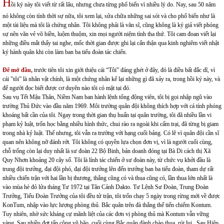
H
ồi ký này tôi viết từ rất lâu, nhưng chưa từng phổ biến vì nhiều lý do. Nay, sau 50 năm
nó không còn tính thời sự nữa, tôi xem lại, sửa chữa những sai sót và cho phổ biến như là
một tài liệu mà tôi là chứng nhân. Tôi không phải là văn sĩ, cũng không là ký giả viết phóng
sự nên văn vẻ võ biền, luộm thuộm, xin mọi người niệm tình tha thứ. Tôi cam đoan viết lại
những điều mắt thấy tai nghe, mốc thời gian được ghi lại cẩn thận qua kinh nghiêm viết nhật
ký hành quân khi còn làm ban ba tiểu đoàn tác chiến.
Để mở đầu,
trước tiên tôi xin giới thiệu cái “Tôi” đáng ghét ở đây, đó là điều bất đắc dĩ, vì
cái "tôi” là nhân vật chính, là một chứng nhân kể lại những gì đã xảy ra, trong hồi ký này, và
để người đọc biết được cơ duyên nào tôi có mặt tại đó.
Sau vụ Tết Mậu Thân, Niềm Nam ban hành lệnh tổng động viên, tôi bị gọi nhập ngũ vào
trường Thủ Đức vào đầu năm 1969. Môi trường quân đội không thích hợp với cá tính phóng
khoáng bất cần của tôi. Ngay trong thời gian thụ huấn tại quân trường, tôi đã nhiều lần vi
phạm kỷ luật, trốn học bằng nhiều hình thức, chui rào ra ngoài khi cấm trại, đã từng bị giam
trong nhà kỷ luật. Thế nhưng, tôi vẫn ra trường với hạng cuối bảng. Có lẽ vì quân đội cần sĩ
quan nên không nỡ đánh rớt. Tôi không có quyền lựa chọn đơn vị, vì là ngưới cuối cùng,
chỗ trống còn lại duy nhất là sư đoàn 22 Bộ Binh, bản doanh đóng tại Bà Di cách thị Xã
Quy Nhơn khoảng 20 cây số. Tôi là lính tác chiến ở sư đoàn này, từ chức vụ khởi đầu là
trung đội trưởng, đại đội phó, đại đội trưởng lên đến trưởng ban ba tiểu đoàn, tham dự rất
nhiều chiến trận với hai lần bị thương, thắng cũng có và thua cũng có, lần thua lớn nhất là
vào mùa hè đỏ lửa tháng Tư 1972 tại Tân Cảnh Dakto. Tư Lệnh Sư Đoàn, Trung Đoàn
Trưởng, Tiểu Đoàn Trưởng của tôi đều tử trận, tôi trốn chạy 5 ngày trong rừng mới về được
KonTum, nhập vào lực lượng phòng thủ. Bắc quân trên đà thắng thế tiến chiếm Kontum.
Tuy nhiên, nhờ sức kháng cự mãnh liệt của các đơn vị phòng thủ mà Kontum vẫn vững
vàng. Sau nhiều đợt tấn công vũ bão, cuối cùng Bắc quân đành chào thua, rút lui. Sau Hiệp