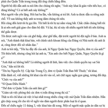
phái cho Quân Trấn trong trung đội ứng chiến hằng đêm.
Người bộ đội dẫn anh ra nói lớn cho chúng tôi nghe, “Anh này khai là giáo viên tiểu học, có
đúng không? Có ai biết anh này không?”
Mọi người vẫn yên lặng. Hỏi hai ba lần, vẫn không ai trả lời. Anh ta được dẫn ra riêng một
chỗ. Về sau không thấy anh ta trong đám chúng tôi nữa.
Rồi cũng đến lượt tôi bị gọi lên. Tôi biết là tôi bị tụi nằm vùng bắt. Chắc chắn chúng biết tôi
là ai nên mới giải giao cho đám bộ đội. Vả lại, thị xã này rất nhiều người biết tôi nên không
thể giấu được.
Tôi được mời ngồi vào cái ghế thấp, như ghế đẩu, đặt trước người bộ đội ngồi ở bàn. Anh ta
nói, “Anh thành thật khai báo, với chính sách khoan hồng của Đảng và Nhà nước dù anh là
ai, cũng được đối xử nhân đạo.”
Anh ta hỏi tiếp, “Tên họ đầy đủ của anh, là Ngụy Quân hay Ngụy Quyền, đơn vị của anh?”
Tôi thừa biết, nhưng cũng hỏi lại anh ta, “Xin anh cho biết Ngụy Quân, Ngụy Quyền là gì
ạ?”
“Anh thật sự không biết? Là những người đi lính, làm việc cho chính quyền tay sai Sài
Gòn,” hắn trả lời tôi.
“Tên họ Nguyễn Sỹ. Cấp bậc Trung Úy, đơn vị Quân Trấn Ban Mê Thuột,” tôi khai.
Hắn đánh số, viết những lời khai của tôi vào sổ, nét chữ ngay ngắn gọn gàng, tương đối đẹp.
“Chức vụ của anh?”
“Sĩ Quan Điều Hành.”
“Thế đơn vị Quân Trấn của anh làm gì?”
“Giám sát việc phòng thủ các đơn vị trấn đóng trong thị xã.”
Thật ra tôi chỉ khai cái việc ít hại nhất trong nhiều công việc mà Quân Trấn đảm nhiệm. Hắn
ghi chép xong rồi cho tôi về ngồi vào đám người được phân loại là sĩ quan.
Đến xế chiều ngày 11 tháng 3, việc khai báo đã xong. Một số người mặc quần áo dân sự bị