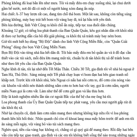
Phòng không đủ loại bắn lên như mưa. Tôi và mấy đứa em chạy xuống nhà, lại chui dưới
gầm bể nước, nơi đó đã có một số người hàng xóm đang ẩn núp.
Hai chiếc A-37 bay lượn rất cao, đang tìm chỗ thả bom. Một lát sau, không còn tiếng súng
phòng không, máy bay trút hết bom vội vàng bay đi, trả lại bầu trời yên tĩnh.
Bên kia đường, lính Việt Cộng ra khỏi chỗ ẩn núp, tiếp tục xua đuổi dân chúng.
Khoảng 12 giờ, có tiếng loa phát thanh của Ban Quân Quản, kêu gọi nhân dân rời khỏi nhà
đi theo sự hướng dẫn của bộ đội giải phóng, ra khỏi thị xã tránh máy bay ném bom.
Giờ tôi mới biết họ dùng “Bộ Đội” dành cho lính Việt Cộng Miền Bắc, còn “Quân Giải
Phóng” dùng cho bọn Việt Cộng Miền Nam.
Bọn Bộ Đội vào từng nhà lùa hết dân đi. Tôi bảo mấy đứa em bỏ quần áo và ít đồ đạc cần
thiết vào các túi sách, mỗi đứa lớn mang một túi, chuẩn bị di tản khỏi thị xã để tránh bom
như theo lời yêu cầu của Ban Quân Quản.
Nghe lệnh di tản, tôi lại nhớ đến Tết Mậu Thân. Chiều 30 Tết, gia đình tôi về nhà bà ngoại ở
Tam Hà, Thủ Đức. Sáng mùng một Tết phải chạy loạn vì bom đạn hai bên giao tranh nổ
khắp nơi. Trước khi rời khỏi nhà, bên Ngoại có nấu hai nồi cơm to, đổ cơm còn nóng vào
các khuôn vải nhồi nén thành những nắm cơm to hơn hai vốc tay, gọi là cơm nắm, người
miền Nam gọi là cơm vắt. Làm như thế để cơm giữ gọn và lâu thiu hơn.
Đây là kinh nghiệm nhiều lần tản cư ngoài Bắc của thế hệ cha mẹ ông bà tôi.
Loa phong thanh của Ủy Ban Quân Quản tiếp tục phát vang, yêu cầu mọi người gấp rút di
tản khỏi thị xã.
Nhớ lại chuyện cũ, định làm cơm nắm mang theo nhưng không kịp nữa rồi vì loa phóng
thanh liên hồi hối thúc. Nhìn quanh chỉ còn rổ khoai lang mua mấy hôm trước để anh em tôi
ăn sáng mỗi ngày, vội vàng bỏ vào túi sách mang theo.
Nghèo quá, tiền của vàng bạc không có, chẳng có gì quý giá để mang theo. Rồi đây hai bên
vẫn còn tiếp tục giao tranh, gia đình và các em tôi không biết sống thế nào trong những ngày