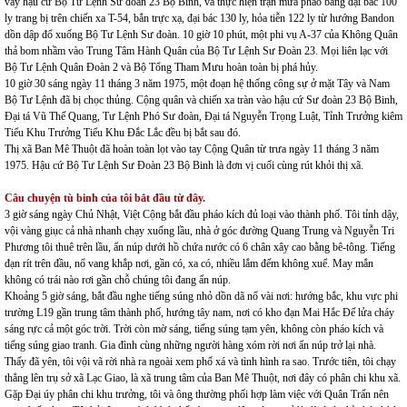
vây hậu cứ Bộ Tư Lệnh Sư đoàn 23 Bộ Binh, và thực hiện trận mưa pháo bằng đại bác 100
ly trang bị trên chiến xa T-54, bắn trực xạ, đại bác 130 ly, hỏa tiễn 122 ly từ hướng Bandon
dồn dập đổ xuống Bộ Tư Lệnh Sư đoàn. 10 giờ 10 phút, một phi vụ A-37 của Không Quân
thả bom nhầm vào Trung Tâm Hành Quân của Bộ Tư Lệnh Sư Đoàn 23. Mọi liên lạc với
Bộ Tư Lệnh Quân Đoàn 2 và Bộ Tổng Tham Mưu hoàn toàn bị phá hủy.
10 giờ 30 sáng ngày 11 tháng 3 năm 1975, một đoạn hệ thống công sự ở mặt Tây và Nam
Bộ Tư Lệnh đã bị chọc thủng. Cộng quân và chiến xa tràn vào hậu cứ Sư đoàn 23 Bộ Binh,
Đại tá Vũ Thế Quang, Tư Lệnh Phó Sư đoàn, Đại tá Nguyễn Trọng Luật, Tỉnh Trưởng kiêm
Tiểu Khu Trưởng Tiểu Khu Đắc Lắc đều bị bắt sau đó.
Thị xã Ban Mê Thuột đã hoàn toàn lọt vào tay Cộng Quân từ trưa ngày 11 tháng 3 năm
1975. Hậu cứ Bộ Tư Lệnh Sư Đoàn 23 Bộ Binh là đơn vị cuối cùng rút khỏi thị xã.
Câu chuyện tù binh của tôi bắt đầu từ đây.
3 giờ sáng ngày Chủ Nhật, Việt Cộng bắt đầu pháo kích đủ loại vào thành phố. Tôi tỉnh dậy,
vội vàng giục cả nhà nhanh chạy xuống lầu, nhà ở góc đường Quang Trung và Nguyễn Tri
Phương tôi thuê trên lầu, ẩn núp dưới hồ chứa nước có 6 chân xây cao bằng bê-tông. Tiếng
đạn rít trên đầu, nổ vang khắp nơi, gần có, xa có, nhiều lắm đếm không xuể. May mắn
không có trái nào rơi gần chỗ chúng tôi đang ẩn núp.
Khoảng 5 giờ sáng, bắt đầu nghe tiếng súng nhỏ dồn dã nổ vài nơi: hướng bắc, khu vực phi
trường L19 gần trung tâm thành phố, hướng tây nam, nơi có kho đạn Mai Hắc Đế lửa cháy
sáng rực cả một góc trời. Trời còn mờ sáng, tiếng súng tạm yên, không còn pháo kích và
tiếng súng giao tranh. Gia đình cùng những người hàng xóm rời nơi ẩn núp trở lại nhà.
Thấy đã yên, tôi vội vã rời nhà ra ngoài xem phố xá và tình hình ra sao. Trước tiên, tôi chạy
thẳng lên trụ sở xã Lạc Giao, là xã trung tâm của Ban Mê Thuột, nơi đây có phân chi khu xã.
Gặp Đại úy phân chi khu trưởng, tôi và ông thường phối hợp làm việc với Quân Trấn nên