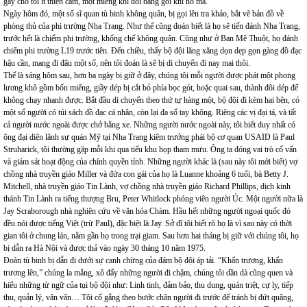
gây cho tôi ít thiện cảm, một miếng khi đói bằng gói khi no mà.
Ngày hôm đó, một số sĩ quan tù binh không quân, bị gọi lên tra khảo, bắt vẽ bản đồ về
phòng thủ của phi trường Nha Trang. Như thế cũng đoán biết là họ sẽ tiến đánh Nha Trang,
trước hết là chiếm phi trường, khống chế không quân. Cũng như ở Ban Mê Thuột, họ đánh
chiếm phi trường L19 trước tiên. Đến chiều, thấy bộ đội lăng xăng dọn dẹp gọn gàng đồ đạc
hậu cần, mang đi đâu một số, nên tôi đoán là sẽ bị di chuyển đi nay mai thôi.
Thế là sáng hôm sau, hơn ba ngày bị giữ ở đây, chúng tôi mỗi người được phát một phong
lương khô gồm bốn miếng, giầy dép bị cắt bỏ phía bọc gót, hoặc quai sau, thành đôi dép để
không chạy nhanh được. Bắt đầu di chuyển theo thứ tự hàng một, bộ đội đi kèm hai bên, có
một số người có túi sách đồ đạc cá nhân, còn lại đa số tay không. Riêng các vị đại tá, và tất
cả người nước ngoài được chở bằng xe. Những người nước ngoài này, tôi biết duy nhất có
ông đại diện lãnh sự quán Mỹ tại Nha Trang kiêm trưởng phái bộ cơ quan USAID là Paul
Struharick, tôi thường gặp mỗi khi qua tiểu khu họp tham mưu. Ông ta đóng vai trò cố vấn
và giám sát hoạt động của chính quyền tỉnh. Những người khác là (sau này tôi mới biết) vợ
chồng nhà truyền giáo Miller và đứa con gái của họ là Luanne khoảng 6 tuổi, bà Betty J.
Mitchell, nhà truyền giáo Tin Lành, vợ chồng nhà truyền giáo Richard Phillips, dịch kinh
thánh Tin Lành ra tiếng thượng Bru, Peter Whitlock phóng viên người Úc. Một người nữa là
Jay Scraborough nhà nghiên cứu về văn hóa Chàm. Hầu hết những người ngoại quốc đó
đều nói được tiếng Việt (trừ Paul), đặc biệt là Jay. Sở dĩ tôi biết rõ họ là vì sau này có thời
gian tôi ở chung lán, nằm gần họ trong trại giam. Sau hơn hai tháng bị giữ với chúng tôi, họ
bị dẫn ra Hà Nội và được thả vào ngày 30 tháng 10 năm 1975.
Đoàn tù binh bị dẫn đi dưới sự canh chừng của đám bộ đội áp tải. “Khẩn trương, khẩn
trương lên,” chúng la mắng, xô đẩy những người đi chậm, chúng tôi dần dà cũng quen và
hiểu những từ ngữ của tụi bộ đội như: Linh tinh, đảm bảo, thu dung, quán triệt, cự ly, tiếp
thu, quản lý, vân vân… Tôi cố gắng theo bước chân người đi trước để tránh bị đứt quãng,