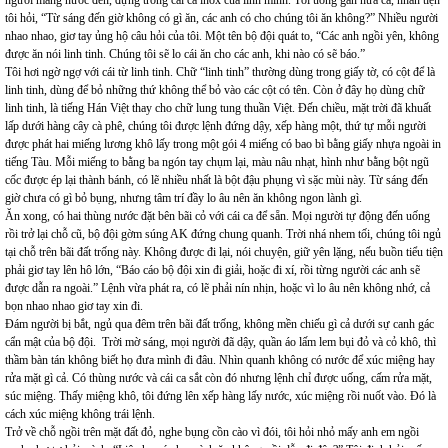
người mang nước đến, đựng trong cái ca inox của lính mình. Tôi uống gần nửa ca, nhân tiện
tôi hỏi, “Từ sáng đến giờ không có gì ăn, các anh có cho chúng tôi ăn không?” Nhiều người
nhao nhao, giơ tay ủng hộ câu hỏi của tôi. Một tên bộ đội quát to, “Các anh ngồi yên, không
được ăn nói linh tinh. Chúng tôi sẽ lo cái ăn cho các anh, khi nào có sẽ báo.”
Tôi hơi ngờ ngợ với cái từ linh tinh. Chữ “linh tinh” thường dùng trong giấy tờ, có cột để là
linh tinh, dùng để bỏ những thứ không thể bỏ vào các cột có tên. Còn ở đây họ dùng chữ
linh tinh, là tiếng Hán Việt thay cho chữ lung tung thuần Việt. Đến chiều, mặt trời đã khuất
lấp dưới hàng cây cà phê, chúng tôi được lệnh đứng dậy, xếp hàng một, thứ tự mỗi người
được phát hai miếng lương khô lấy trong một gói 4 miếng có bao bì bằng giấy nhựa ngoài in
tiếng Tàu. Mỗi miếng to bằng ba ngón tay chụm lại, màu nâu nhạt, hình như bằng bột ngũ
cốc được ép lại thành bánh, có lẽ nhiều nhất là bột đậu phụng vì sặc mùi này. Từ sáng đến
giờ chưa có gì bỏ bụng, nhưng tâm trí đầy lo âu nên ăn không ngon lành gì.
Ăn xong, có hai thùng nước đặt bên bãi cỏ với cái ca để sẵn. Mọi người tự động đến uống
rồi trở lại chỗ cũ, bộ đội gờm súng AK đứng chung quanh. Trời nhá nhem tối, chúng tôi ngủ
tại chỗ trên bãi đất trống này. Không được đi lại, nói chuyện, giữ yên lặng, nếu buồn tiểu tiện
phải giơ tay lên hô lớn, “Báo cáo bộ đội xin đi giải, hoặc đi xí, rồi từng người các anh sẽ
được dẫn ra ngoài.” Lệnh vừa phát ra, có lẽ phải nín nhịn, hoặc vì lo âu nên không nhớ, cả
bọn nhao nhao giơ tay xin đi.
Đám người bị bắt, ngủ qua đêm trên bãi đất trống, không mền chiếu gì cả dưới sự canh gác
cẩn mật của bộ đội. Trời mờ sáng, mọi người đã dậy, quần áo lấm lem bụi đỏ và cỏ khô, thì
thầm bàn tán không biết họ đưa mình đi đâu. Nhìn quanh không có nước để xúc miệng hay
rửa mặt gì cả. Có thùng nước và cái ca sắt còn đó nhưng lệnh chỉ được uống, cấm rửa mặt,
súc miệng. Thấy miệng khô, tôi đứng lên xếp hàng lấy nước, xúc miệng rồi nuốt vào. Đó là
cách xúc miệng không trái lệnh.
Trở về chỗ ngồi trên mặt đất đỏ, nghe bụng cồn cào vì đói, tôi hỏi nhỏ mấy anh em ngồi