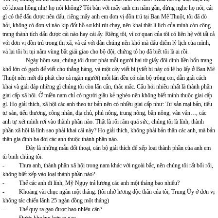
có khoan hồng như họ nói không? Tôi bàn với mấy anh em nằm gần, đừng nghe họ nói, cái
gì có thể dấu dược nên dấu, riêng mấy anh em đơn vị đồn trú tại Ban Mê Thuột, tôi đã dò
hỏi, không có đơn vị nào kịp đốt hồ sơ khi rút chạy, nên khai thật lí lịch của mình còn công
trạng thành tích dấu được cái nào hay cái ấy. Riêng tôi, vì cơ quan của tôi có liên hệ với tất cả
với đơn vị đồn trú trong thị xã, và cả với dân chúng nên khó mà dấu diếm lý lịch của mình,
vả lại tôi bị tụi nằm vùng bắt giải giao cho bộ đội, chứng tỏ họ đã biết tôi là ai rồi.
Ngày hôm sau, chúng tôi được phát mỗi người hai tờ giấy đôi dính liền bốn trang
khổ lớn có gạch để viết cho thẳng hàng, và một cây viết bi (viết bi này có lẽ họ lấy ở Ban Mê
Thuột nên mới đủ phát cho cả ngàn người) mỗi lán đều có cán bộ trông coi, dẫn giải cách
khai và giải đáp những gì chúng tôi còn lấn cấn, thắc mắc. Câu hỏi nhiều nhất là thành phần
giai cấp xã hội. Ở miền nam chỉ có người giầu kẻ nghèo nên không biết mình thuộc giai cấp
gì. Họ giải thích, xã hội các anh theo tư bản nên có nhiều giai cấp như: Tư sản mại bản, tiểu
tư sản, tiểu thương, công nhân, địa chủ, phú nông, trung nông, bần nông, vân vân…, các
anh tự xét mình rơi vào thành phần nào. Thật là rối rắm quá sức, chúng tôi là lính, thành
phần xã hội là lính sao phải khai cái này? Họ giải thích, không phải bản thân các anh, mà bản
thân gia đình ba đời các anh thuộc thành phần nào.
Đây là những mẫu đối thoại, cán bộ giải thích để xếp loại thành phần của anh em
tù binh chúng tôi:
- Thưa anh, thành phần xã hội trong nam khác với ngoài bắc, nên chúng tôi rất bối rối,
không biết xếp vào loại thành phần nào?
- Thế các anh đi lính, Mỹ Ngụy trả lương các anh một tháng bao nhiêu?
- Khoảng vài chục ngàn một tháng. (tôi nhớ lương độc thân của tôi, Trung Úy ở đơn vị
không tác chiến lãnh 25 ngàn đồng một tháng)
- Thế quy ra gạo được bao nhiêu cân?