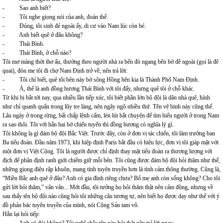
- Sao anh biết?
- Tôi nghe giọng nói của anh, đoán thế.
- Đúng, tôi sinh đẻ ngoài ấy, di cư vào Nam lúc còn bé.
- Anh biết quê ở đâu không?
- Thái Bình.
- Thái Bình, ở chỗ nào?
Tôi mơ màng thời thơ ấu, thường theo người nhà ra bến đò ngang bên bờ đê ngoài (gọi là đê
quai), đón mẹ tôi đi chợ Nam Định trở về, nên trả lời:
- Tôi chỉ biết, quê tôi bên này bờ sông Hồng bên kia là Thành Phố Nam Định.
- À, thế là anh đồng hương Thái Bình với tôi đấy, nhưng quê tôi ở chỗ khác.
Từ khi bị bắt tới nay, qua nhiều lần tiếp xúc, tôi biết phần lớn bộ đội là dân nhà quê, hình
như chỉ quanh quẩn trong lũy tre làng, nên ngây ngô nhiều thứ. Tên vệ binh này cũng thế.
Lâu ngày ở trong rừng, bất chấp lệnh cấm, lén lút bắt chuyện để tìm hiểu người ở trong Nam
ra sao thôi. Tôi với hắn hai bờ chiến tuyến thì đồng hương có nghĩa lý gì.
Tôi không lạ gì đám bộ đội Bắc Việt. Trước đây, còn ở đơn vị tác chiến, tôi làm trưởng ban
Ba tiểu đoàn. Đầu năm 1973, khi hiệp định Paris bắt đầu có hiệu lực, đơn vị tôi giáp mặt với
một đơn vị Việt Cộng. Tôi là người được chỉ định thay mặt tiểu đoàn ra thương lượng với
địch để phân định ranh giới chiếm giữ mỗi bên. Tôi cũng được đám bộ đội hỏi thăm như thế,
những giọng điệu rập khuôn, mang tính tuyên truyền hơn là tình cảm thông thường. Cũng là,
“Miền Bắc anh quê ở đâu? Anh có gia đình riêng chưa? Bố mẹ anh còn sống không? Cho tôi
gửi lời hỏi thăm,” vân vân... Mới đầu, tôi tưởng họ hỏi thăm thật nên cảm động, nhưng về
sau thấy tên bộ đội nào cũng hỏi tôi những câu tương tự, nên biết họ được dạy như thế với ý
đồ phản bác tuyên truyền của mình, nói Cộng Sản tam vô.
Hắn lại hỏi tiếp: