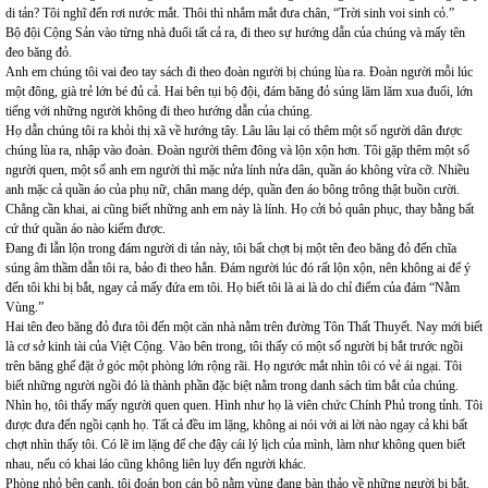
di tản? Tôi nghĩ đến rơi nước mắt. Thôi thì nhắm mắt đưa chân, “Trời sinh voi sinh cỏ.”
Bộ đội Cộng Sản vào từng nhà đuổi tất cả ra, đi theo sự hướng dẫn của chúng và mấy tên
đeo băng đỏ.
Anh em chúng tôi vai đeo tay sách đi theo đoàn người bị chúng lùa ra. Đoàn người mỗi lúc
một đông, già trẻ lớn bé đủ cả. Hai bên tụi bộ đội, đám băng đỏ súng lăm lăm xua đuổi, lớn
tiếng với những người không đi theo hướng dẫn của chúng.
Họ dẫn chúng tôi ra khỏi thị xã về hướng tây. Lâu lâu lại có thêm một số người dân được
chúng lùa ra, nhập vào đoàn. Đoàn người thêm đông và lộn xộn hơn. Tôi gặp thêm một số
người quen, một số anh em người thì mặc nửa lính nửa dân, quần áo không vừa cỡ. Nhiều
anh mặc cả quần áo của phụ nữ, chân mang dép, quần đen áo bông trông thật buồn cười.
Chẳng cần khai, ai cũng biết những anh em này là lính. Họ cởi bỏ quân phục, thay bằng bất
cứ thứ quần áo nào kiếm được.
Đang đi lẫn lộn trong đám người di tản này, tôi bất chợt bị một tên đeo băng đỏ đến chĩa
súng âm thầm dẫn tôi ra, bảo đi theo hắn. Đám người lúc đó rất lộn xộn, nên không ai để ý
đến tôi khi bị bắt, ngay cả mấy đứa em tôi. Họ biết tôi là ai là do chỉ điểm của đám “Nằm
Vùng.”
Hai tên đeo băng đỏ đưa tôi đến một căn nhà nằm trên đường Tôn Thất Thuyết. Nay mới biết
là cơ sở kinh tài của Việt Cộng. Vào bên trong, tôi thấy có một số người bị bắt trước ngồi
trên băng ghế đặt ở góc một phòng lớn rộng rãi. Họ ngước mắt nhìn tôi có vẻ ái ngại. Tôi
biết những người ngồi đó là thành phần đặc biệt nằm trong danh sách tìm bắt của chúng.
Nhìn họ, tôi thấy mấy người quen quen. Hình như họ là viên chức Chính Phủ trong tỉnh. Tôi
được đưa đến ngồi cạnh họ. Tất cả đều im lặng, không ai nói với ai lời nào ngay cả khi bất
chợt nhìn thấy tôi. Có lẽ im lặng để che đậy cái lý lịch của mình, làm như không quen biết
nhau, nếu có khai láo cũng không liên lụy đến người khác.
Phòng nhỏ bên cạnh, tôi đoán bọn cán bộ nằm vùng đang bàn thảo về những người bị bắt.