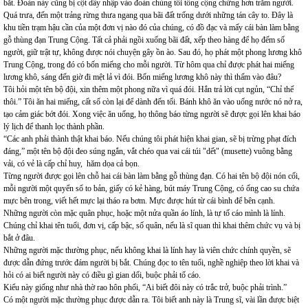
bắt. Đoàn này cũng bị cột dây nhập vào đoàn chúng tôi tổng cộng chừng hơn trăm người.
Quá trưa, đến một trảng rừng thưa ngang qua bãi đất trống dưới những tán cây to. Đây là
khu tiền trạm hậu cần của một đơn vị nào đó của chúng, có đồ đạc và mấy cái bàn làm bằng
gỗ thùng đạn Trung Cộng. Tất cả phải ngồi xuống bãi đất, xếp theo hàng để họ đếm số
người, giữ trật tự, không được nói chuyện gây ồn ào. Sau đó, họ phát một phong lương khô
Trung Cộng, trong đó có bốn miếng cho mỗi người. Từ hôm qua chỉ được phát hai miếng
lương khô, sáng đến giờ đi mệt lả vì đói. Bốn miếng lương khô này thì thấm vào đâu?
Tôi hỏi một tên bộ đội, xin thêm một phong nữa vì quá đói. Hắn trả lời cụt ngủn, “Chỉ thế
thôi.” Tôi ăn hai miếng, cất số còn lại để dành đến tối. Bánh khô ăn vào uống nước nó nở ra,
tạo cảm giác bớt đói. Xong việc ăn uống, họ thông báo từng người sẽ được gọi lên khai báo
lý lịch để thanh lọc thành phần.
“Các anh phải thành thật khai báo. Nếu chúng tôi phát hiện khai gian, sẽ bị trừng phạt đích
đáng,” một tên bộ đội đeo súng ngắn, vắt chéo qua vai cái túi "dết" (musette) vuông bằng
vải, có vẻ là cấp chỉ huy, hăm dọa cả bọn.
Từng người được gọi lên chỗ hai cái bàn làm bằng gỗ thùng đạn. Có hai tên bộ đội nón cối,
mỗi người một quyển sổ to bản, giấy có kẻ hàng, bút máy Trung Cộng, có ống cao su chứa
mực bên trong, viết hết mực lại tháo ra bơm. Mực được hút từ cái bình để bên cạnh.
Những người còn mặc quân phục, hoặc một nửa quần áo lính, là tự tố cáo mình là lính.
Chúng chỉ khai tên tuổi, đơn vị, cấp bậc, số quân, nếu là sĩ quan thì khai thêm chức vụ và bị
bắt ở đâu.
Những người mặc thường phục, nếu không khai là lính hay là viên chức chính quyền, sẽ
được dẫn đứng trước đám người bị bắt. Chúng đọc to tên tuổi, nghề nghiệp theo lời khai và
hỏi có ai biết người này có điều gì gian dối, buộc phải tố cáo.
Kiểu này giống như nhà thờ rao hôn phối, “Ai biết đôi này có trắc trở, buộc phải trình.”
Có một người mặc thường phục được dẫn ra. Tôi biết anh này là Trung sĩ, vài lần được biệt