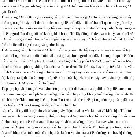
cạnh như tự hỏi mình, “Liệu họ có cho mình ăn không, rồi dẫn đi đâu?” Tôi định hỏi mấy
tên bộ đội đứng gác nhưng họ cấm không được tiếp xúc với bộ đội và phải cách xa người
gác 15 mét.
Thấy có người hút thuốc, họ không cấm. Từ lúc bị bắt tới giờ vì lu bu nên không cảm thấy
thèm, giờ ngửi thấy mùi thuốc nhắc cơn nghiện trỗi dậy. Tôi mò hai túi quần, thấy gói ruby
quân tiếp vụ bẹp dúm và cái đồng hồ giấu ngày hôm qua còn đó. Nhìn quanh, ở đây cũng có
nhiều người đeo đồng hồ mà không bị tịch thu. Tôi lấy đồng hồ đeo vào cổ tay, sợ bỏ túi sẽ
rơi mất. Lấy gói thuốc, tôi mời anh ngồi bên cạnh, anh này từ chối vì không biết hút. Hút hết
điếu thuốc, tôi thấy choáng váng như bị say.
Trời đã sáng hẳn, chúng tôi được lệnh xếp hàng một. Họ lấy dây điện thoại cột vào cổ tay
phải mỗi người thành một chuỗi dài khoảng hai chục người một dây. Chúng tôi qua hết đồn
điền cà phê đi về hướng tây. Đi một lúc chợt nghe tiếng phản lực A-37, hai chiếc nhào lượn
tít trên trời cao, phòng không bắn lên tua tủa từ dưới đất. Dù máy bay lượn trên đầu, họ vẫn
đi khơi khơi xem như không. Chúng tôi chỉ sợ máy bay ném bom vào chỗ mình mà tụi bộ
đội không ra lệnh cho ẩn núp gì cả, nên cũng mặc kệ. Hai chiếc máy bay nhào lượn một hồi,
trút bom về hướng thị xã rồi biến mất.
Tiếp tục, họ dắt chúng tôi vào khu rừng thưa, dẫn đi loanh quanh, đổi hướng liên tục, mục
đích làm chúng tôi mất phương hướng, nếu trốn chạy cũng không biết hướng nào mà đi. Đôi
khi hối thúc "khẩn trương lên!!!." Ban đầu tưởng là có chuyện gì nghiêm trọng lắm, dần dà
mới biết chữ "khẩn trương" ở đây chỉ là đi nhanh lên.
Lúc này, cổ tay tôi bị rộp đỏ vì cái vòng dây điện thoại cọ vào làm rát và khó chịu. Tôi thử
lấy tay còn lại nới rộng ra một ít, thấy rút tay ra được, hóa ra họ chỉ muốn chúng tôi nối nhau
đi theo hàng cho dễ kiểm soát. Thoát tay ra khỏi cái vòng, tôi cho bàn tay vào trong còn
ngón cái ở ngoài nắm giữ cái vòng để che mắt tụi bộ đội áp tải. Đi khoảng quá trưa, có một
đoàn tù binh khác toàn mặc đồ lính, chắc là đơn vị nào của ta trên đường rút chạy bị chúng