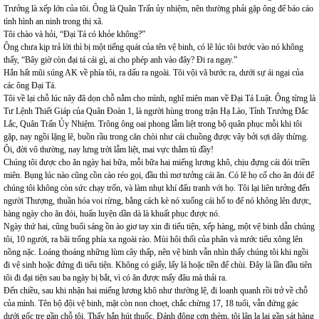
Trưởng là xếp lớn của tôi. Ông là Quân Trấn ủy nhiệm, nên thường phải gặp ông để báo cáo
tình hình an ninh trong thị xã.
Tôi chào và hỏi, “Đại Tá có khỏe không?”
Ông chưa kịp trả lời thì bị một tiếng quát của tên vệ binh, có lẽ lúc tôi bước vào nó không
thấy, “Bây giờ còn đại tá cái gì, ai cho phép anh vào đây? Đi ra ngay.”
Hắn hất mũi súng AK về phía tôi, ra dấu ra ngoài. Tôi vội vã bước ra, dưới sự ái ngại của
các ông Đại Tá.
Tôi về lại chỗ lúc nãy đã dọn chỗ nằm cho mình, nghĩ miên man về Đại Tá Luật. Ông từng là
Tư Lệnh Thiết Giáp của Quân Đoàn 1, là người hùng trong trận Hạ Lào, Tỉnh Trưởng Đắc
Lắc, Quân Trấn Ủy Nhiệm. Trông ông oai phong lẫm liệt trong bộ quân phục mỗi khi tôi
gặp, nay ngồi lặng lẽ, buồn rầu trong căn chòi như cái chuồng được vây bởi sợi dây thừng.
Ôi, đời vô thường, nay lưng trời lẫm liệt, mai vực thẳm tù đầy!
Chúng tôi được cho ăn ngày hai bữa, mỗi bữa hai miếng lương khô, chịu đựng cái đói triền
miên. Bụng lúc nào cũng cồn cào réo gọi, đầu thì mơ tưởng cái ăn. Có lẽ họ cố cho ăn đói để
chúng tôi không còn sức chạy trốn, và làm nhụt khí đấu tranh với họ. Tôi lại liên tưởng đến
người Thượng, thuần hóa voi rừng, bằng cách kè nó xuống cái hố to để nó không lên được,
hàng ngày cho ăn đói, huấn luyện dần dà là khuất phục được nó.
Ngày thứ hai, cũng buổi sáng ồn ào giơ tay xin đi tiểu tiện, xếp hàng, một vệ binh dẫn chúng
tôi, 10 người, ra bãi trống phía xa ngoài rào. Mùi hôi thối của phân và nước tiểu xông lên
nồng nặc. Loáng thoáng những lùm cây thấp, nên vệ binh vẫn nhìn thấy chúng tôi khi ngồi
đi vệ sinh hoặc đứng đi tiểu tiện. Không có giấy, lấy lá hoặc tiền để chùi. Đây là lần đầu tiên
tôi đi đại tiện sau ba ngày bị bắt, vì có ăn được mấy đâu mà thải ra.
Đến chiều, sau khi nhận hai miếng lương khô như thường lệ, đi loanh quanh rồi trở về chỗ
của mình. Tên bộ đội vệ binh, mặt còn non choẹt, chắc chừng 17, 18 tuổi, vẫn đứng gác
dưới gốc tre gần chỗ tôi. Thấy hắn hút thuốc. Đánh động cơn thèm, tôi lân la lại gần sát hàng