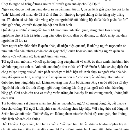
Chợt tôi nghe có tiếng ở trong nói ra “Chuyển giao anh ấy cho Bộ Đội.”
Ngay sau đó, có một tên băng đỏ đi ra và dẫn mình tôi đi. Qua cái lệnh giải giao, họ gọi tôi là
“anh” khi nói với nhau, đó đã là tử tế lắm rồi. Thường họ gọi chúng tôi là thằng này thằng
nọ. Tôi đoán số cán bộ nằm vùng này, có người biết tôi, không liệt tôi là thành phần “ác ôn”
phải giữ riêng, chuyển tôi qua bộ đội như là tù binh.
Quả đúng như thế, chúng dẫn tôi ra tới một trạm lính Bắc Quân, đang phân loại những
người họ cho là lính trà trộn trong dân. Giao tôi cho đám bộ đội này, tôi được nhập vào đám
người họ đã lựa ra.
Đám người này chắc chắn là quân nhân, dễ nhận diện quá mà, là những người mặc quần áo
nửa lính nửa dân, nhưng chân còn đi giày “bốt,” quần hoặc áo lính, những người quần áo
không vừa với kích cỡ, hoặc giới tính, vân vân...
Tôi ngồi cạnh một anh với cái quần ống rộng của phụ nữ và chiếc áo thun xanh nhà binh, hỏi
về tình trạng của anh ta. Anh nói, anh thuộc đơn vị hậu cứ Thiết Đoàn 8, khi xe tăng địch tấn
công vì lực lượng quá yếu nên phải rút chạy ra khỏi hậu cứ. Anh chạy ra ngoài vào nhà dân
thay đổi quần áo lính, nhưng họ chỉ có quần áo phụ nữ, cho cái quần để thay. Bộ binh địch
đuổi theo truy lùng khắp nơi, khám xét từng nhà. Anh bị bắt nửa tiếng sau đó rồi đưa tới đây.
Người bị bắt một lúc một đông, ngồi trong khoảng đất rộng phía ngoài một căn nhà trống
bằng gỗ. Chủ nhân căn nhà và miếng vườn trồng đủ loại cây ăn trái chung quanh, không biết
đã đi đâu.
Tụi bộ đội quan sát đám tù nhân, họ chỉ tay vào những người có mang đồng hồ, bắt tháo ra
đưa cho chúng. Tôi ngồi khuất phía sau nên chúng chưa kịp thấy. Vội vàng tháo cái đồng hồ
Seiko bỏ vào túi quần. Tôi biết đây chỉ là lòng tham của các tên bộ đội canh gác, chứ không
phải lệnh cấp trên của chúng.
Đến khoảng 3 giờ chiều, tình hình chiến sự vẫn yên tĩnh. Nhiều đơn vị bộ đội từ phía tây đi
chuyển vào trung tâm thị xã, dân chúng bị lùa hướng ngược lại. Chúng tôi, những người vừa