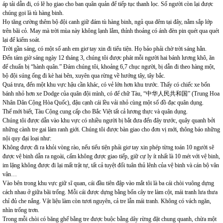
áp tải dẫn đi, có lẽ họ giao cho ban quân quản để tiếp tục thanh lọc. Số người còn lại được
chúng gọi là tù hàng binh.
Họ tăng cường thêm bộ đội canh giữ đám tù hàng binh, ngủ qua đêm tại đây, nằm sắp lớp
trên bãi cỏ. May mà trời mùa này không lạnh lắm, thỉnh thoảng có ánh đèn pin quét qua quét
lại để kiểm soát.
Trời gần sáng, có một số anh em giơ tay xin đi tiểu tiện. Họ bảo phải chờ trời sáng hẳn.
Đến tám giờ sáng ngày 12 tháng 3, chúng tôi được phát mỗi người hai bánh lương khô, ăn
để chuẩn bị “hành quân.” Đám chúng tôi, khoảng 6,7 chục người, bị dẫn đi theo hàng một,
bộ đội súng ống đi kè hai bên, xuyên qua rừng về hướng tây, tây bắc.
Quá trưa, đến một khu vực hậu cần khác, có vẻ lớn hơn khu trước. Thấy có chiếc xe bốn
bánh nhỏ hơn xe Dodge của quân đội mình, có để chữ Tàu, “中华人民共和国” (Trung Hoa
Nhân Dân Cộng Hòa Quốc), đậu cạnh cái lều vải nhỏ cùng một số đồ đạc quân dụng.
Thế mới biết, Tàu Cộng cung cấp cho Bắc Việt tất cả lương thực và quân dụng.
Chúng tôi được dẫn vào khu vực có nhiều người bị bắt đưa đến đây trước, quây quanh bởi
những cành tre gai làm ranh giới. Chúng tôi được bàn giao cho đơn vị mới, thông báo những
nội quy đại loại như:
Không được đi ra khỏi vòng rào, nếu tiểu tiện phải giơ tay xin phép từng toán 10 người sẽ
được vệ binh dẫn ra ngoài, cấm không được giao tiếp, giữ cự ly ít nhất là 10 mét với vệ binh,
im lặng không được đi lại mất trật tự, tất cả tuyệt đối tuân thủ lênh của vệ binh và cán bộ vân
vân…
Vào bên trong khu vực giữ sĩ quan, cái đầu tiên đập vào mắt tôi là ba cái chòi vuông dựng
cách nhau ở giữa bãi trống. Mỗi cái được dựng bằng bốn cây tre làm cột, mái tranh lưa thưa
chỉ đủ che nắng. Vật liệu làm còn tươi nguyên, cả tre lẫn mái tranh. Không có vách ngăn,
nhìn trống trơn.
Trong mỗi chòi có băng ghế bằng tre được buộc bằng dây rừng đặt chung quanh, chừa một